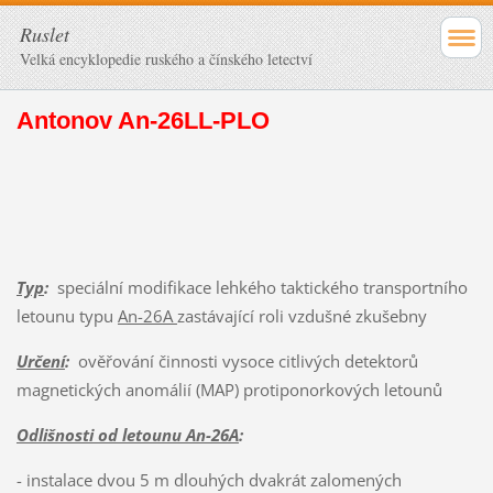
Ruslet
Velká encyklopedie ruského a čínského letectví
Antonov An-26LL-PLO
Typ
:
speciální modifikace lehkého taktického transportního
letounu typu
An-26A
zastávající roli vzdušné zkušebny
Určení
:
ověřování činnosti vysoce citlivých detektorů
magnetických anomálií (MAP) protiponorkových letounů
Odlišnosti od letounu An-26A
:
- instalace dvou 5 m dlouhých dvakrát zalomených