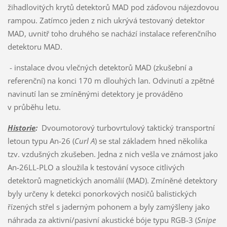
žihadlovitých krytů detektorů MAD pod záďovou nájezdovou
rampou. Zatímco jeden z nich ukrývá testovaný detektor
MAD, uvnitř toho druhého se nachází instalace referenčního
detektoru MAD.
- instalace dvou vlečných detektorů MAD (zkušební a
referenční) na konci 170 m dlouhých lan. Odvinutí a zpětné
navinutí lan se zmíněnými detektory je prováděno
v průběhu letu.
Historie
:
Dvoumotorový turbovrtulový taktický transportní
letoun typu An-26 (
Curl A
) se stal základem hned několika
tzv. vzdušných zkušeben. Jedna z nich vešla ve známost jako
An-26LL-PLO a sloužila k testování vysoce citlivých
detektorů magnetických anomálií (MAD). Zmíněné detektory
byly určeny k detekci ponorkových nosičů balistických
řízených střel s jaderným pohonem a byly zamýšleny jako
náhrada za aktivní/pasivní akustické bóje typu RGB-3 (
Snipe