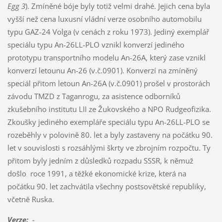
Egg 3
). Zmíněné bóje byly totiž velmi drahé. Jejich cena byla
vyšší než cena luxusní vládní verze osobního automobilu
typu GAZ-24 Volga (v cenách z roku 1973). Jediný exemplář
speciálu typu An-26LL-PLO vznikl konverzí jediného
prototypu transportního modelu An-26A, který zase vznikl
konverzí letounu An-26 (v.č.0901). Konverzí na zmíněný
speciál přitom letoun An-26A (v.č.0901) prošel v prostorách
závodu TMZD z Taganrogu, za asistence odborníků
zkušebního institutu LII ze Žukovského a NPO Rudgeofizika.
Zkoušky jediného exempláře speciálu typu An-26LL-PLO se
rozeběhly v polovině 80. let a byly zastaveny na počátku 90.
let v souvislosti s rozsáhlými škrty ve zbrojním rozpočtu. Ty
přitom byly jedním z důsledků rozpadu SSSR, k němuž
došlo roce 1991, a těžké ekonomické krize, která na
počátku 90. let zachvátila všechny postsovětské republiky,
včetně Ruska.
Verze
:
-