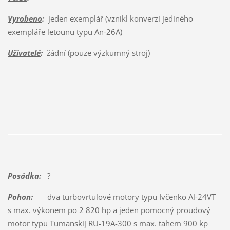
Vyrobeno
:
jeden exemplář (vznikl konverzí jediného
exempláře letounu typu An-26A)
Uživatelé
:
žádní (pouze výzkumný stroj)
Posádka:
?
Pohon:
dva turbovrtulové motory typu Ivčenko Al-24VT
s max. výkonem po 2 820 hp a jeden pomocný proudový
motor typu Tumanskij RU-19A-300 s max. tahem 900 kp