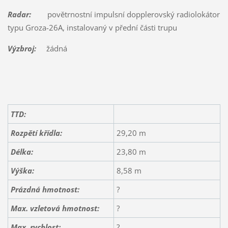
Radar:
povětrnostní impulsní dopplerovský radiolokátor
typu Groza-26A, instalovaný v přední části trupu
Výzbroj:
žádná
TTD:
Rozpětí křídla:
29,20 m
Délka:
23,80 m
Výška:
8,58 m
Prázdná hmotnost:
?
Max. vzletová hmotnost:
?
Max. rychlost:
?