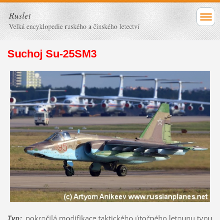
Ruslet
Velká encyklopedie ruského a čínského letectví
Suchoj Su-25SM3
Typ
:
pokročilá modifikace taktického útočného letounu typu