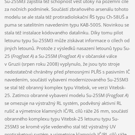
Su-25SM3 zajistila též schopnost vést útoky na pozemní cíle
za nočních podmínek. Součástí zbraňového arsenálu tohoto
modelu se ale stala též protiradiolokační ŘS typu Ch-58UŠ a
puma se satelitním navedením typu KAB-500S. Novinkou se
stala též instalace kódovaného datalinku. Díky tomu pilot
letounu typu Su-25SM3 může získávat informace o cílech od
jiných letounů. Protože z výsledků nasazení letounů typu Su-
25 (
Frogfoot A
) a Su-25SM (
Frogfoot A
) v občanské válce
v Gruzii (srpen roku 2008) vyplynulo, že jsou tyto stroje
nedostatečně chráněny před přenosnými PLŘS s pasivním IČ
navedením, součástí vybavení modernizovaného Su-25SM3
se stal též obranný komplex typu Vitebsk, ve verzi Vitebsk-
25. Zatímco obranné vybavení modelu Su-25SM (
Frogfoot A
)
se omezuje na výstražný RL systém, podvěsný aktivní RL
rušič a výmetnice klamných IČ/RL cílů ráže 26 mm, součástí
obranného komplexu typu Vitebsk-25 letounu typu Su-
25SM3 se kromě výše vedeného stal též výstražný UV
protiraketový systém a výmetnice klamných IČ/RL cílů ráže