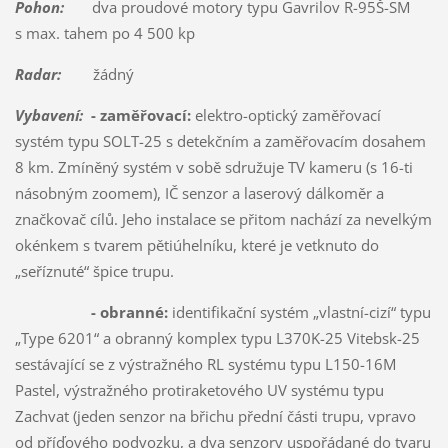
Pohon:
dva proudové motory typu Gavrilov R-95Š-SM
s max. tahem po 4 500 kp
Radar:
žádný
Vybavení:
- zaměřovací:
elektro-optický zaměřovací
systém typu SOLT-25 s detekčním a zaměřovacím dosahem
8 km. Zmíněný systém v sobě sdružuje TV kameru (s 16-ti
násobným zoomem), IČ senzor a laserový dálkoměr a
značkovač cílů. Jeho instalace se přitom nachází za nevelkým
okénkem s tvarem pětiúhelníku, které je vetknuto do
„seříznuté“ špice trupu.
- obranné:
identifikační systém „vlastní-cizí“ typu
„Type 6201“ a obranný komplex typu L370K-25 Vitebsk-25
sestávající se z výstražného RL systému typu L150-16M
Pastel, výstražného protiraketového UV systému typu
Zachvat (jeden senzor na břichu přední části trupu, vpravo
od příďového podvozku, a dva senzory uspořádané do tvaru