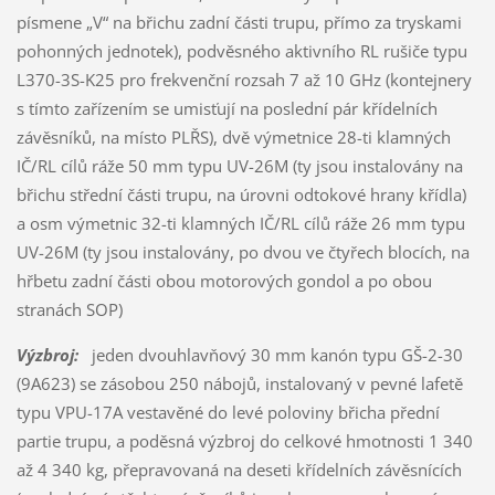
písmene „V“ na břichu zadní části trupu, přímo za tryskami
pohonných jednotek), podvěsného aktivního RL rušiče typu
L370-3S-K25 pro frekvenční rozsah 7 až 10 GHz (kontejnery
s tímto zařízením se umisťují na poslední pár křídelních
závěsníků, na místo PLŘS), dvě výmetnice 28-ti klamných
IČ/RL cílů ráže 50 mm typu UV-26M (ty jsou instalovány na
břichu střední části trupu, na úrovni odtokové hrany křídla)
a osm výmetnic 32-ti klamných IČ/RL cílů ráže 26 mm typu
UV-26M (ty jsou instalovány, po dvou ve čtyřech blocích, na
hřbetu zadní části obou motorových gondol a po obou
stranách SOP)
Výzbroj:
jeden dvouhlavňový 30 mm kanón typu GŠ-2-30
(9A623) se zásobou 250 nábojů, instalovaný v pevné lafetě
typu VPU-17A vestavěné do levé poloviny břicha přední
partie trupu, a poděsná výzbroj do celkové hmotnosti 1 340
až 4 340 kg, přepravovaná na deseti křídelních závěsnících