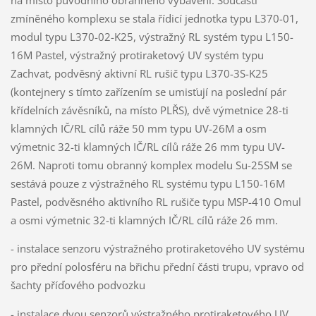
zmíněného komplexu se stala řídicí jednotka typu L370-01,
modul typu L370-02-K25, výstražný RL systém typu L150-
16M Pastel, výstražný protiraketový UV systém typu
Zachvat, podvěsný aktivní RL rušič typu L370-3S-K25
(kontejnery s tímto zařízením se umisťují na poslední pár
křídelních závěsníků, na místo PLŘS), dvě výmetnice 28-ti
klamných IČ/RL cílů ráže 50 mm typu UV-26M a osm
výmetnic 32-ti klamných IČ/RL cílů ráže 26 mm typu UV-
26M. Naproti tomu obranný komplex modelu Su-25SM se
sestává pouze z výstražného RL systému typu L150-16M
Pastel, podvěsného aktivního RL rušiče typu MSP-410 Omul
a osmi výmetnic 32-ti klamných IČ/RL cílů ráže 26 mm.
- instalace senzoru výstražného protiraketového UV systému
pro přední polosféru na břichu přední části trupu, vpravo od
šachty příďového podvozku
- instalace dvou senzorů výstražného protiraketového UV