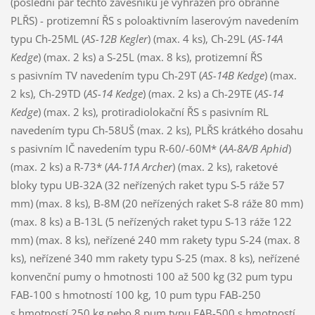
(poslední pár těchto závěsníků je vyhrazen pro obranné
PLŘS) - protizemní ŘS s poloaktivním laserovým navedením
typu Ch-25ML (
AS-12B Kegler
) (max. 4 ks), Ch-29L (
AS-14A
Kedge
) (max. 2 ks) a S-25L (max. 8 ks), protizemní ŘS
s pasivním TV navedením typu Ch-29T (
AS-14B Kedge
) (max.
2 ks), Ch-29TD (
AS-14 Kedge
) (max. 2 ks) a Ch-29TE (
AS-14
Kedge
) (max. 2 ks), protiradiolokační ŘS s pasivním RL
navedením typu Ch-58UŠ (max. 2 ks), PLŘS krátkého dosahu
s pasivním IČ navedením typu R-60/-60M* (
AA-8A/B Aphid
)
(max. 2 ks) a R-73* (
AA-11A Archer
) (max. 2 ks), raketové
bloky typu UB-32A (32 neřízených raket typu S-5 ráže 57
mm) (max. 8 ks), B-8M (20 neřízených raket S-8 ráže 80 mm)
(max. 8 ks) a B-13L (5 neřízených raket typu S-13 ráže 122
mm) (max. 8 ks), neřízené 240 mm rakety typu S-24 (max. 8
ks), neřízené 340 mm rakety typu S-25 (max. 8 ks), neřízené
konvenční pumy o hmotnosti 100 až 500 kg (32 pum typu
FAB-100 s hmotností 100 kg, 10 pum typu FAB-250
s hmotností 250 kg nebo 8 pum typu FAB-500 s hmotností