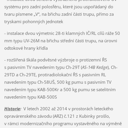
systému pro zadní polosféru, které jsou uspořádaný do
tvaru písmene „V“, na břichu zadní části trupu, přímo za
tryskami pohonných jednotek
- instalace dvou výmetnic 28-ti klamných IČ/RL cílů ráže 50
mm typu UV-26M na břichu střední části trupu, na úrovni
odtokové hrany křídla
- rozšířená škála podvěsné výzbroje o protizemní ŘS
s pasivním TV navedením typu Ch-29T (
AS-14B Kedge
), Ch-
29TD a Ch-29TE, protiradiolokační ŘS s pasivním RL
navedením typu Ch-58UŠ, 500 kg pumu s pasivním TV
navedením typu KAB-500Kr a 500 kg pumu se satelitním
navedením typu KAB-500S
Historie
:
V letech 2002 až 2014 v prostorách leteckého
opravárenského závodu (ARZ) č.121 z Kubinky prošlo,
v rámci modernizačního programu vystavěného na výměně