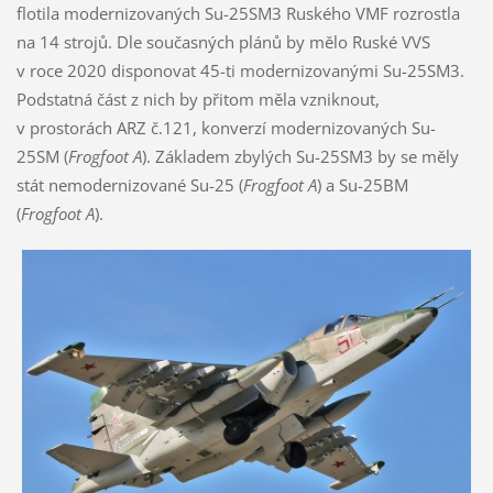
flotila modernizovaných Su-25SM3 Ruského VMF rozrostla
na 14 strojů. Dle současných plánů by mělo Ruské VVS
v roce 2020 disponovat 45-ti modernizovanými Su-25SM3.
Podstatná část z nich by přitom měla vzniknout,
v prostorách ARZ č.121, konverzí modernizovaných Su-
25SM (
Frogfoot A
). Základem zbylých Su-25SM3 by se měly
stát nemodernizované Su-25 (
Frogfoot A
) a Su-25BM
(
Frogfoot A
).