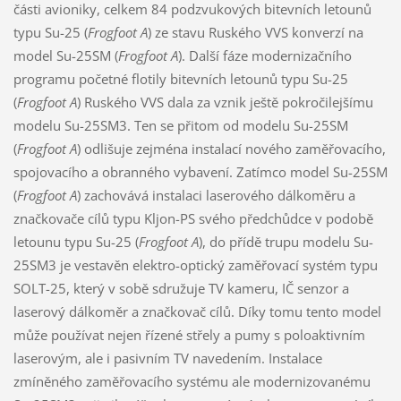
části avioniky, celkem 84 podzvukových bitevních letounů
typu Su-25 (
Frogfoot A
) ze stavu Ruského VVS konverzí na
model Su-25SM (
Frogfoot A
). Další fáze modernizačního
programu početné flotily bitevních letounů typu Su-25
(
Frogfoot A
) Ruského VVS dala za vznik ještě pokročilejšímu
modelu Su-25SM3. Ten se přitom od modelu Su-25SM
(
Frogfoot A
) odlišuje zejména instalací nového zaměřovacího,
spojovacího a obranného vybavení. Zatímco model Su-25SM
(
Frogfoot A
) zachovává instalaci laserového dálkoměru a
značkovače cílů typu Kljon-PS svého předchůdce v podobě
letounu typu Su-25 (
Frogfoot A
), do přídě trupu modelu Su-
25SM3 je vestavěn elektro-optický zaměřovací systém typu
SOLT-25, který v sobě sdružuje TV kameru, IČ senzor a
laserový dálkoměr a značkovač cílů. Díky tomu tento model
může používat nejen řízené střely a pumy s poloaktivním
laserovým, ale i pasivním TV navedením. Instalace
zmíněného zaměřovacího systému ale modernizovanému