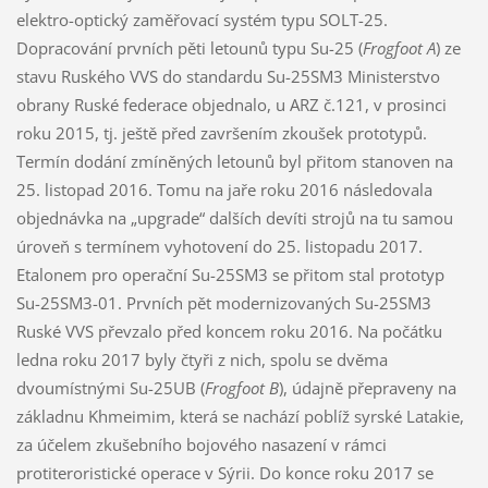
elektro-optický zaměřovací systém typu SOLT-25.
Dopracování prvních pěti letounů typu Su-25 (
Frogfoot A
) ze
stavu Ruského VVS do standardu Su-25SM3 Ministerstvo
obrany Ruské federace objednalo, u ARZ č.121, v prosinci
roku 2015, tj. ještě před završením zkoušek prototypů.
Termín dodání zmíněných letounů byl přitom stanoven na
25. listopad 2016. Tomu na jaře roku 2016 následovala
objednávka na „upgrade“ dalších devíti strojů na tu samou
úroveň s termínem vyhotovení do 25. listopadu 2017.
Etalonem pro operační Su-25SM3 se přitom stal prototyp
Su-25SM3-01. Prvních pět modernizovaných Su-25SM3
Ruské VVS převzalo před koncem roku 2016. Na počátku
ledna roku 2017 byly čtyři z nich, spolu se dvěma
dvoumístnými Su-25UB (
Frogfoot B
), údajně přepraveny na
základnu Khmeimim, která se nachází poblíž syrské Latakie,
za účelem zkušebního bojového nasazení v rámci
protiteroristické operace v Sýrii. Do konce roku 2017 se