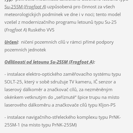
Su-25SM (
Frogfoot A
)
uzpůsobená pro činnost za všech
meteorologických podmínek ve dne i v noci; tento model
vzešel z modernizačního programu letounů typu Su-25
(
Frogfoot A
) Ruského VVS
Určení
:
ničení pozemních cílů v rámci přímé podpory
pozemních jednotek
Odlišnosti od letounu Su-25SM (Frogfoot A)
:
- instalace elektro-optického zaměřovacího systému typu
SOLT-25, který v sobě sdružuje TV kameru, IČ senzor a
laserový dálkoměr a značkovač cílů, za nezměněným
okénkem vetknutým do „seříznuté“ špice trupu na místo
laserového dálkoměru a značkovače cílů typu Kljon-PS
- instalace navigačního-střeleckého komplexu typu PrNK-
25SM-1 (na místo typu PrNK-25SM)