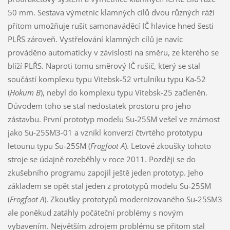
50 mm. Sestava výmetnic klamných cílů dvou různých ráží
přitom umožňuje rušit samonaváděcí IČ hlavice hned šesti
PLŘS zároveň. Vystřelování klamných cílů je navíc
prováděno automaticky v závislosti na směru, ze kterého se
blíží PLŘS. Naproti tomu směrový IČ rušič, který se stal
součástí komplexu typu Vitebsk-52 vrtulníku typu Ka-52
(
Hokum B
), nebyl do komplexu typu Vitebsk-25 začleněn.
Důvodem toho se stal nedostatek prostoru pro jeho
zástavbu. První prototyp modelu Su-25SM vešel ve známost
jako Su-25SM3-01 a vznikl konverzí čtvrtého prototypu
letounu typu Su-25SM (
Frogfoot A
). Letové zkoušky tohoto
stroje se údajně rozeběhly v roce 2011. Později se do
zkušebního programu zapojil ještě jeden prototyp. Jeho
základem se opět stal jeden z prototypů modelu Su-25SM
(
Frogfoot A
). Zkoušky prototypů modernizovaného Su-25SM3
ale poněkud zatáhly počáteční problémy s novým
vybavením. Největším zdrojem problému se přitom stal