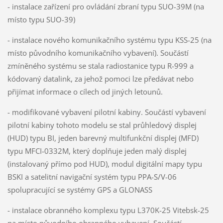
- instalace zařízení pro ovládání zbraní typu SUO-39M (na
místo typu SUO-39)
- instalace nového komunikačního systému typu KSS-25 (na
místo původního komunikačního vybavení). Součástí
zmíněného systému se stala radiostanice typu R-999 a
kódovaný datalink, za jehož pomoci lze předávat nebo
přijímat informace o cílech od jiných letounů.
- modifikované vybavení pilotní kabiny. Součástí vybavení
pilotní kabiny tohoto modelu se stal průhledový displej
(HUD) typu BI, jeden barevný multifunkční displej (MFD)
typu MFCI-0332M, který doplňuje jeden malý displej
(instalovaný přímo pod HUD), modul digitální mapy typu
BSKI a satelitní navigační systém typu PPA-S/V-06
spolupracující se systémy GPS a GLONASS
- instalace obranného komplexu typu L370K-25 Vitebsk-25
na místo původního obranného vybavení. Součástí