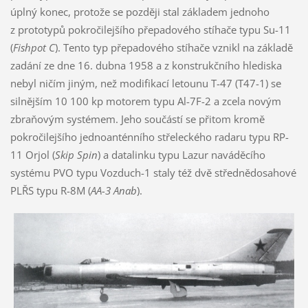
úplný konec, protože se později stal základem jednoho
z prototypů pokročilejšího přepadového stíhače typu Su-11
(
Fishpot C
). Tento typ přepadového stíhače vznikl na základě
zadání ze dne 16. dubna 1958 a z konstrukčního hlediska
nebyl ničím jiným, než modifikací letounu T-47 (T47-1) se
silnějším 10 100 kp motorem typu Al-7F-2 a zcela novým
zbraňovým systémem. Jeho součástí se přitom kromě
pokročilejšího jednoanténního střeleckého radaru typu RP-
11 Orjol (
Skip Spin
) a datalinku typu Lazur naváděcího
systému PVO typu Vozduch-1 staly též dvě střednědosahové
PLŘS typu R-8M (
AA-3 Anab
).