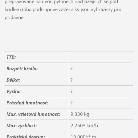
přepravované na dvou pylonech nacházejících se pod
křídlem (oba podtrupové závěsníky jsou vyhrazeny pro
přídavné
TTD:
Rozpětí křídla:
?
Délka:
?
Výška:
?
Prázdná hmotnost:
?
Max. vzletová hmotnost:
9 330 kg
Max. rychlost:
2 260* km/h
Praktický dostup:
19 000** m