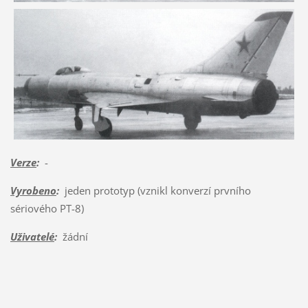
Verze
:
-
Vyrobeno
:
jeden prototyp (vznikl konverzí prvního
sériového PT-8)
Uživatelé
:
žádní