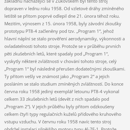
základnu nacházející se v Žukovském byl tento stroj
dopraven v lednu roku 1958. Od vzletové dráhy zmíněného
letiště se přitom poprvé odlepil dne 21. února téhož roku.
Mezitím, výnosem z 15. února 1958, byly závodní zkoušky
prototypu PT8-4 začleněny pod tzv. „Program 1“, jehož
hlavní náplní se stalo prověření aerodynamiky, výkonnosti a
ovladatelnosti tohoto stroje. Protože se v průběhu prvních
pěti zkušebních letů, které spadaly pod „Program 1“,
vyskytly některé zvláštnosti v chování tohoto stroje, celý
„Program 1“ byl následně přerušen dodatečnými zkouškami.
Ty přitom vešly ve známost jako „Program 2“ a jejich
posláním se stalo studium zmíněných zvláštností. Do konce
června roku 1958 jediný exemplář letounu PT8-4 vykonal
celkem 33 zkušebních letů (devět z nich spadalo pod
„Program 2“). V jejich průběhu byly přitom odzkoušeny
celkem čtyři typy regulačních kuželů příďového kruhového
vstupu vzduchu. V červnu roku 1958 navíc tento stroj
obdržel instalaci silnějšího motoru typu Al-7F-1. Protože