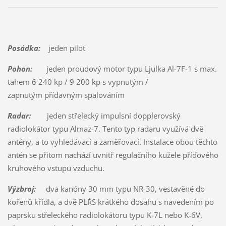
Posádka:
jeden pilot
Pohon:
jeden proudový motor typu Ljulka Al-7F-1 s max.
tahem 6 240 kp / 9 200 kp s vypnutým /
zapnutým přídavným spalováním
Radar:
jeden střelecký impulsní dopplerovský
radiolokátor typu Almaz-7. Tento typ radaru využívá dvě
antény, a to vyhledávací a zaměřovací. Instalace obou těchto
antén se přitom nachází uvnitř regulačního kužele příďového
kruhového vstupu vzduchu.
Výzbroj:
dva kanóny 30 mm typu NR-30, vestavěné do
kořenů křídla, a dvě PLŘS krátkého dosahu s navedením po
paprsku střeleckého radiolokátoru typu K-7L nebo K-6V,