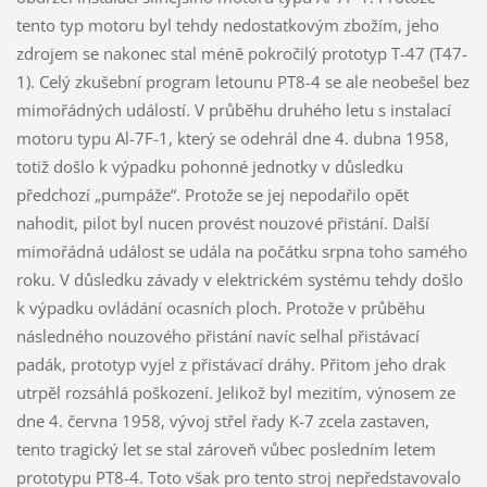
tento typ motoru byl tehdy nedostatkovým zbožím, jeho
zdrojem se nakonec stal méně pokročilý prototyp T-47 (T47-
1). Celý zkušební program letounu PT8-4 se ale neobešel bez
mimořádných událostí. V průběhu druhého letu s instalací
motoru typu Al-7F-1, který se odehrál dne 4. dubna 1958,
totiž došlo k výpadku pohonné jednotky v důsledku
předchozí „pumpáže“. Protože se jej nepodařilo opět
nahodit, pilot byl nucen provést nouzové přistání. Další
mimořádná událost se udála na počátku srpna toho samého
roku. V důsledku závady v elektrickém systému tehdy došlo
k výpadku ovládání ocasních ploch. Protože v průběhu
následného nouzového přistání navíc selhal přistávací
padák, prototyp vyjel z přistávací dráhy. Přitom jeho drak
utrpěl rozsáhlá poškození. Jelikož byl mezitím, výnosem ze
dne 4. června 1958, vývoj střel řady K-7 zcela zastaven,
tento tragický let se stal zároveň vůbec posledním letem
prototypu PT8-4. Toto však pro tento stroj nepředstavovalo