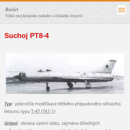
Ruslet
Velká encyklopedie ruského a čínského letectví
Suchoj PT8-4
Typ
:
pokročilá modifikace těžkého přepadového stíhacího
letounu typu
T-47 (T47-1)
Určení
:
obrana území státu, zejména důležitých