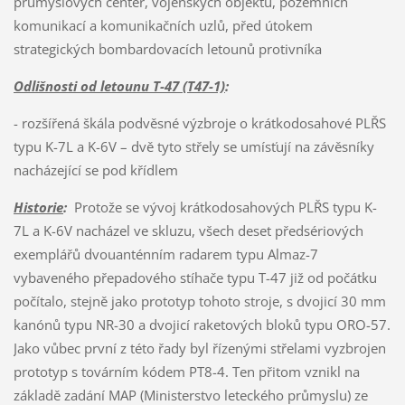
průmyslových center, vojenských objektů, pozemních
komunikací a komunikačních uzlů, před útokem
strategických bombardovacích letounů protivníka
Odlišnosti od letounu T-47 (T47-1)
:
- rozšířená škála podvěsné výzbroje o krátkodosahové PLŘS
typu K-7L a K-6V – dvě tyto střely se umísťují na závěsníky
nacházející se pod křídlem
Historie
:
Protože se vývoj krátkodosahových PLŘS typu K-
7L a K-6V nacházel ve skluzu, všech deset předsériových
exemplářů dvouanténním radarem typu Almaz-7
vybaveného přepadového stíhače typu T-47 již od počátku
počítalo, stejně jako prototyp tohoto stroje, s dvojicí 30 mm
kanónů typu NR-30 a dvojicí raketových bloků typu ORO-57.
Jako vůbec první z této řady byl řízenými střelami vyzbrojen
prototyp s továrním kódem PT8-4. Ten přitom vznikl na
základě zadání MAP (Ministerstvo leteckého průmyslu) ze