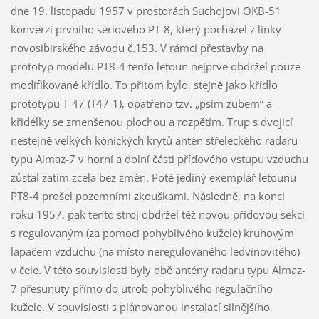
dne 19. listopadu 1957 v prostorách Suchojovi OKB-51
konverzí prvního sériového PT-8, který pocházel z linky
novosibirského závodu č.153. V rámci přestavby na
prototyp modelu PT8-4 tento letoun nejprve obdržel pouze
modifikované křídlo. To přitom bylo, stejně jako křídlo
prototypu T-47 (T47-1), opatřeno tzv. „psím zubem“ a
křidélky se zmenšenou plochou a rozpětím. Trup s dvojicí
nestejně velkých kónických krytů antén střeleckého radaru
typu Almaz-7 v horní a dolní části příďového vstupu vzduchu
zůstal zatím zcela bez změn. Poté jediný exemplář letounu
PT8-4 prošel pozemními zkouškami. Následně, na konci
roku 1957, pak tento stroj obdržel též novou příďovou sekci
s regulovaným (za pomoci pohyblivého kužele) kruhovým
lapačem vzduchu (na místo neregulovaného ledvinovitého)
v čele. V této souvislosti byly obě antény radaru typu Almaz-
7 přesunuty přímo do útrob pohyblivého regulačního
kužele. V souvislosti s plánovanou instalací silnějšího