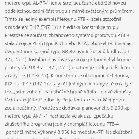
motoru typu AL-7F-1 tento stroj současně obdržel novou
oddělitelnou zadní část trupu s mírně zvětšeným průměrem.
Tímto se jediný exemplář letounu PT8-4 zcela ztotožnil
s modelem T-47 (T47-1) i z hlediska konstrukce trupu.
Přestože se součástí zbraňového systému prototypu PT8-4
stala dvojice PLŘS typu K-7L nebo K-6V, obdržel též instalaci
dvou 30 mm kanónů typu NR-30 uvnitř kořenů křídla alá T-
47 (T47-1). Instalací hlavňové výzbroje přitom nebyl kromě
prototypů PT8-4 a T-47 (T47-1) opatřen již žádný další letoun
z řady T-3 (T-43/-47). Kromě toho se oba zmíněné letouny,
PT8-4 a T-47 (T47-1), staly též jedinými letouny z této řady s
tzv. „psím zubem“ na náběžné hraně křídla. Letové zkoušky
těchto strojů totiž odhalily, že je tento konstrukční prvek
zcela neúčinný. Protože se dodávka plánovaného 9 200 kp
motoru typu Al-7F-1 nacházela ve skluzu, zpočátku
zkušebního programu jediný exemplář letounu PT8-4
poháněl méně výkonný 8 950 kp model Al-7F. Na zkušební