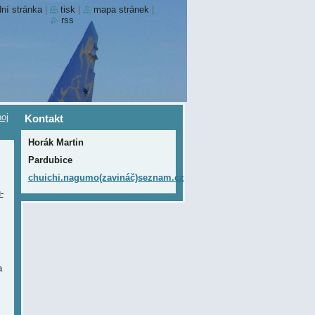
ní stránka
|
tisk
|
mapa stránek
|
rss
oj
Kontakt
Horák Martin
Pardubice
chuichi.nagumo(zavináč)seznam.cz
-
a