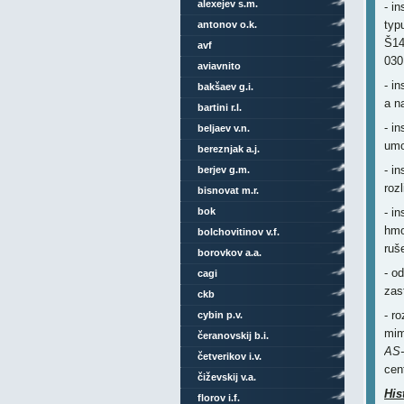
alexejev s.m.
- i
typ
antonov o.k.
Š14
avf
030
aviavnito
- i
bakšaev g.i.
a n
bartini r.l.
- i
beljaev v.n.
umo
bereznjak a.j.
- i
berjev g.m.
roz
bisnovat m.r.
bok
- i
hmo
bolchovitinov v.f.
ruš
borovkov a.a.
- o
cagi
zas
ckb
- r
cybin p.v.
mim
čeranovskij b.i.
AS-
četverikov i.v.
cen
čiževskij v.a.
His
florov i.f.