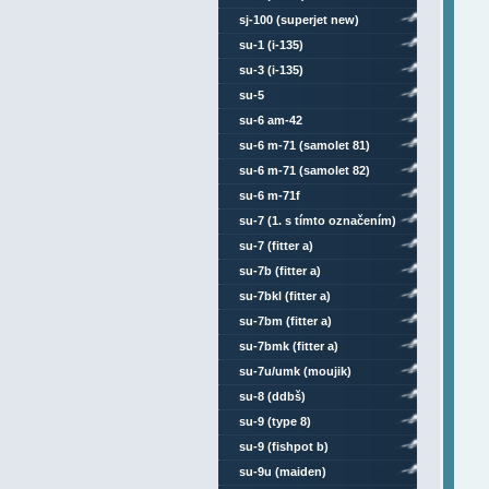
sj-100 (superjet new)
su-1 (i-135)
su-3 (i-135)
su-5
su-6 am-42
su-6 m-71 (samolet 81)
su-6 m-71 (samolet 82)
su-6 m-71f
su-7 (1. s tímto označením)
su-7 (fitter a)
su-7b (fitter a)
su-7bkl (fitter a)
su-7bm (fitter a)
su-7bmk (fitter a)
su-7u/umk (moujik)
su-8 (ddbš)
su-9 (type 8)
su-9 (fishpot b)
su-9u (maiden)