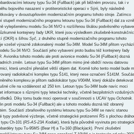
bardovacími letouny typu Su-34 (
Fullback
) jak při běžném provozu, tak i v
běhu bojového nasazení v protiteroristické operaci v Sýrii, byly následně
itkovány v dvoustupňovém modernizačním programu tohoto stroje. Zatímco
ní stupeň modernizačního programu letounu typu Su-34 (
Fullback
) dal za vzni
ně vylepšenému modelu Su-34 NVO s rozšířenou škálou podvěsného vybave
růzkumné kontejnery řady UKR, které jsou výsledkem zkušebně-konstrukční
cí (OKR) s šifrou
Syč
, z druhého stupně modernizačního programu tohoto
oje vzešel výrazně zdokonalený model Su-34M. Model Su-34M přitom vycház
odelu Su-34 NVO. Součástí jeho vybavení proto budou též kontejnery řady
. Avionika tohoto modelu ale proti avionice modelu Su-34 (
Fullback
) dozná
adních změn. Letoun typu Su-34M přitom mimo jiné obdrží novou datovou
rnici, která umožní přenášet větší objem dat. Kromě toho tento model bude m
vovaný radiolokační komplex typu Š141, který nese označení Š141M. Součás
něného komplexu je přitom radiolokátor typu V004M, který dokáže detekovat
ušné cíle na vzdálenost až 250 km. Letoun typu Su-34M bude navíc moci
let informace s různými typy letecké techniky, včetně bezpilotních vzdušných
středků. Díky tomu bude moci operovat v součinnosti s UCAV typu
Ochotnik
.
n proti modelu Su-34 (
Fullback
) ale u tohoto modelu dozná též obranný
tém. Součástí zbraňového systému letounu typu Su-34M se navíc stanou
é typy podvěsné výzbroje, včetně strategické protizemní ŘS s plochou dráho
u typu Ch-101 (
RS-AS-23A Kodiak
), která byla původně vyvinuta pro strategic
bardéry typu Tu-95MS (
Bear H
) a Tu-160 (
Blackjack
). První zkušební