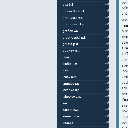
bom
gaz č.1
prů
gimmelfarb a.l.
zuž
gribovskij v.k.
prv
grigorovič d.p.
mír
o p
grošev v.f.
pra
grochovskij p.i.
str
grušin p.d.
z m
gudkov m.i.
UKR
chai
zás
iljušin s.v.
sbě
irkut
ino
zmí
isaev a.m.
vzd
izmajov r.a.
sdí
jacenko v.p.
pro
jakovlev a.s.
Změ
kai
sys
kalinin k.a.
nov
kemenov a.
let
bom
knaapo