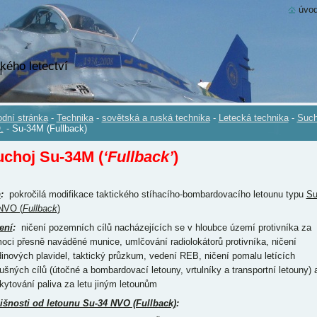
úvod
kého letectví
dní stránka
-
Technika
-
sovětská a ruská technika
-
Letecká technika
-
Such
.
-
Su-34M (Fullback)
uchoj Su-34M
(
‘Fullback’
)
p
:
pokročilá modifikace taktického stíhacího-bombardovacího letounu typu
Su
NVO (
Fullback
)
ení
:
ničení pozemních cílů nacházejících se v hloubce území protivníka za
oci přesně naváděné munice, umlčování radiolokátorů protivníka, ničení
dinových plavidel, taktický průzkum, vedení REB, ničení pomalu letících
ušných cílů (útočné a bombardovací letouny, vrtulníky a transportní letouny) 
kytování paliva za letu jiným letounům
išnosti od letounu Su-34 NVO (Fullback)
: