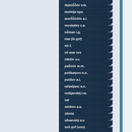
mjasiščev v.m.
molnija npo
morščichin a.i.
moskalev s.a.
něman i.g.
niai (lii gvf)
nii-1
nii erat vvs
nikitin v.v.
pašinin m.m.
polikarpov n.n.
putilov a.i.
rafaeljanc a.n.
rodijanskij l.m.
sat
senkov a.a.
sibnia
silvanskij a.v.
snii gvf (oos)