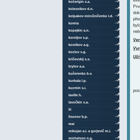
exe
kočerigin s.a.
Prv
kolesnikov d.n.
dok
kolpakov-mirošničenko l.d.
pře
komta
byl
kopejkin a.n.
neb
koroljov s.p.
Ver
kostikov a.g.
Vyr
kozlov s.g.
Uži
kričevskij s.s.
krylov a.a.
kučerenko b.v.
kurbala l.p.
kuzmin s.i.
pos
laville h.
lavočkin s.a.
lii
lisunov b.p.
mai
mikojan a.i. a gurjevič m.i.
michelson n.g.