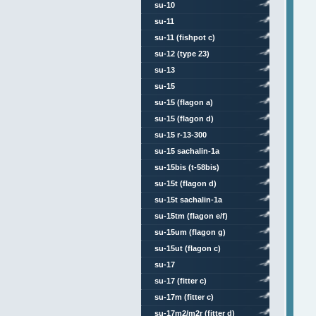
su-10
su-11
su-11 (fishpot c)
su-12 (type 23)
su-13
su-15
su-15 (flagon a)
su-15 (flagon d)
su-15 r-13-300
su-15 sachalin-1a
su-15bis (t-58bis)
su-15t (flagon d)
su-15t sachalin-1a
su-15tm (flagon e/f)
su-15um (flagon g)
su-15ut (flagon c)
su-17
su-17 (fitter c)
su-17m (fitter c)
su-17m2/m2r (fitter d)