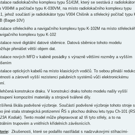
nstalace radiolokačního komplexu typu Š141M, který se sestává z radiolokátor
u V004M a počítače typu K-030VM, na místo radiolokačního komplexu typu
1, jehož součástí je radiolokátor typu V004 Chišnik a střelecký počítač typu 
B (Baget-10V)
nstalace střeleckého a navigačního komplexu typu K-102M na místo střelecké
avigačního komplexu typu K-102
nstalace nové digitální datové sběrnice. Datová sběrnice tohoto modelu
žňuje přenášet větší objem dat.
nstalace nových MFD v kabině posádky s výrazně většími rozměry a vyšším
lišením
nstalace optických kabelů na místo klasických vodičů. To sebou přináší redukc
tnosti a zároveň vyšší rezistenci palubních systémů vůči elektronickému
ení.
dlehčená konstrukce draku. V konstrukci draku tohoto modelu našly vyšší
toupení kompozitní materiály a strojově tvářené díly.
ozšířená škála podvěsné výzbroje. Součástí podvěsné výzbroje tohoto stroje 
o jiné stala strategická protizemní ŘS s plochou dráhou letu typu Ch-101 (
RS
23A Kodiak
). Tento model může přepravovat až tři tyto střely, a to na
trálním trupovém a vnitřních křídelních závěsnících.
torie
:
Zkušenosti, které se podařilo nastřádat s nadzvukovými stíhacími-