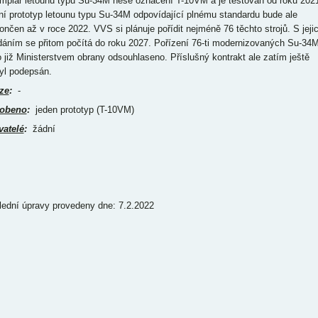
mplář letounu typu Su-34M nese označení T-10VM a je testován od roku 202
ní prototyp letounu typu Su-34M odpovídající plnému standardu bude ale
ončen až v roce 2022. VVS si plánuje pořídit nejméně 76 těchto strojů. S jeji
dáním se přitom počítá do roku 2027. Pořízení 76-ti modernizovaných Su-34
o již Ministerstvem obrany odsouhlaseno. Příslušný kontrakt ale zatím ještě
yl podepsán.
ze
:
-
obeno
:
jeden prototyp (T-10VM)
vatelé
:
žádní
lední úpravy provedeny dne: 7.2.2022