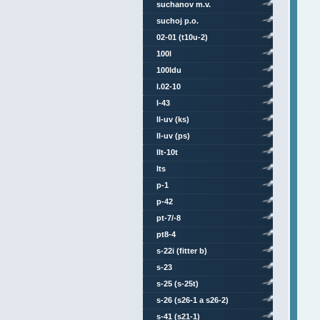
suchanov m.v.
suchoj p.o.
02-01 (t10u-2)
100l
100ldu
l.02-10
l-43
ll-uv (ks)
ll-uv (ps)
llt-10t
lts
p-1
p-42
pt-7/-8
pt8-4
s-22i (fitter b)
s-23
s-25 (s-25t)
s-26 (s26-1 a s26-2)
s-41 (s21-1)