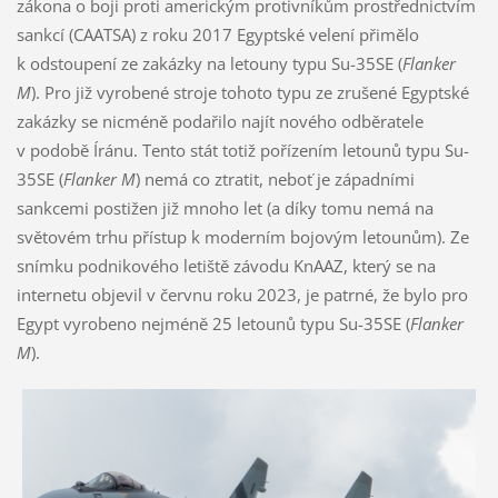
zákona o boji proti americkým protivníkům prostřednictvím
sankcí (CAATSA) z roku 2017 Egyptské velení přimělo
k odstoupení ze zakázky na letouny typu Su-35SE (
Flanker
M
). Pro již vyrobené stroje tohoto typu ze zrušené Egyptské
zakázky se nicméně podařilo najít nového odběratele
v podobě Íránu. Tento stát totiž pořízením letounů typu Su-
35SE (
Flanker M
) nemá co ztratit, neboť je západními
sankcemi postižen již mnoho let (a díky tomu nemá na
světovém trhu přístup k moderním bojovým letounům). Ze
snímku podnikového letiště závodu KnAAZ, který se na
internetu objevil v červnu roku 2023, je patrné, že bylo pro
Egypt vyrobeno nejméně 25 letounů typu Su-35SE (
Flanker
M
).