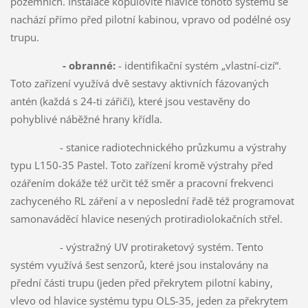
pozemních. Instalace kopulovité hlavice tohoto systému se
nachází přímo před pilotní kabinou, vpravo od podélné osy
trupu.
- obranné:
- identifikační systém „vlastní-cizí“.
Toto zařízení využívá dvě sestavy aktivních fázovaných
antén (každá s 24-ti zářiči), které jsou vestavěny do
pohyblivé náběžné hrany křídla.
- stanice radiotechnického průzkumu a výstrahy
typu L150-35 Pastel. Toto zařízení kromě výstrahy před
ozářením dokáže též určit též směr a pracovní frekvenci
zachyceného RL záření a v neposlední řadě též programovat
samonaváděcí hlavice nesených protiradiolokačních střel.
- výstražný UV protiraketový systém. Tento
systém využívá šest senzorů, které jsou instalovány na
přední části trupu (jeden před překrytem pilotní kabiny,
vlevo od hlavice systému typu OLS-35, jeden za překrytem