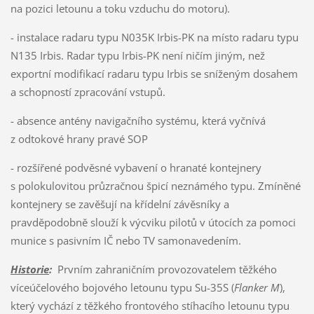
na pozici letounu a toku vzduchu do motoru).
- instalace radaru typu N035K Irbis-PK na místo radaru typu
N135 Irbis. Radar typu Irbis-PK není ničím jiným, než
exportní modifikací radaru typu Irbis se sníženým dosahem
a schopností zpracování vstupů.
- absence antény navigačního systému, která vyčnívá
z odtokové hrany pravé SOP
- rozšířené podvěsné vybavení o hranaté kontejnery
s polokulovitou průzračnou špicí neznámého typu. Zmíněné
kontejnery se zavěšují na křídelní závěsníky a
pravděpodobně slouží k výcviku pilotů v útocích za pomoci
munice s pasivním IČ nebo TV samonavedením.
Historie
:
Prvním zahraničním provozovatelem těžkého
víceúčelového bojového letounu typu Su-35S (
Flanker M
),
který vychází z těžkého frontového stíhacího letounu typu