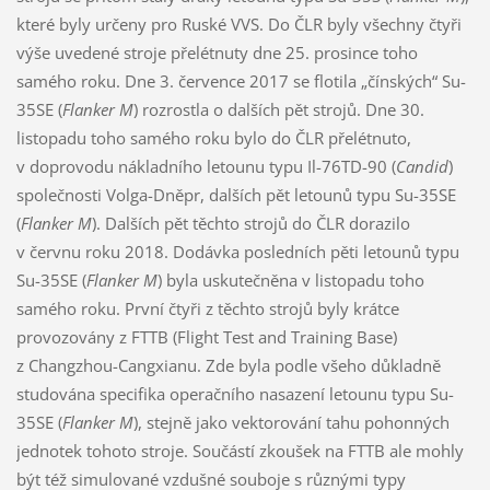
které byly určeny pro Ruské VVS. Do ČLR byly všechny čtyři
výše uvedené stroje přelétnuty dne 25. prosince toho
samého roku. Dne 3. července 2017 se flotila „čínských“ Su-
35SE (
Flanker M
) rozrostla o dalších pět strojů. Dne 30.
listopadu toho samého roku bylo do ČLR přelétnuto,
v doprovodu nákladního letounu typu Il-76TD-90 (
Candid
)
společnosti Volga-Dněpr, dalších pět letounů typu Su-35SE
(
Flanker M
). Dalších pět těchto strojů do ČLR dorazilo
v červnu roku 2018. Dodávka posledních pěti letounů typu
Su-35SE (
Flanker M
) byla uskutečněna v listopadu toho
samého roku. První čtyři z těchto strojů byly krátce
provozovány z FTTB (Flight Test and Training Base)
z Changzhou-Cangxianu. Zde byla podle všeho důkladně
studována specifika operačního nasazení letounu typu Su-
35SE (
Flanker M
), stejně jako vektorování tahu pohonných
jednotek tohoto stroje. Součástí zkoušek na FTTB ale mohly
být též simulované vzdušné souboje s různými typy