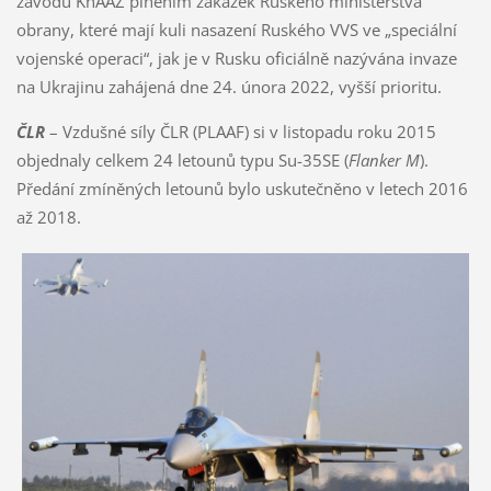
závodu KnAAZ plněním zakázek Ruského ministerstva
obrany, které mají kuli nasazení Ruského VVS ve „speciální
vojenské operaci“, jak je v Rusku oficiálně nazývána invaze
na Ukrajinu zahájená dne 24. února 2022, vyšší prioritu.
ČLR
– Vzdušné síly ČLR (PLAAF) si v listopadu roku 2015
objednaly celkem 24 letounů typu Su-35SE (
Flanker M
).
Předání zmíněných letounů bylo uskutečněno v letech 2016
až 2018.