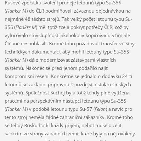
Rusové zpočátku svolení prodeje letounů typu Su-35S
(
Flanker M
) do ČLR podmiňovali závaznou objednávkou na
nejméně 48 těchto strojů. Tak velký počet letounů typu Su-
35S (
Flanker M
) měl totiž zcela pokrýt potřeby ČLR, což by
vylučovalo smysluplnost jakéhokoliv kopírování. S tím ale
Číňané nesouhlasili. Kromě toho požadovali transfer většiny
technických dokumentací, aby mohli letouny typu Su-35S
(
Flanker M
) dále modernizovat zástavbami vlastních
systémů. Nakonec se přeci jenom podařilo najít
kompromisní řešení. Konkrétně se jednalo o dodávku 24-ti
letounů se základní přípravou k pozdější instalaci čínských
systémů. Společnost Suchoj byla totiž tehdy plně vytížena
pracemi na perspektivním nástupci letounu typu Su-35S
(
Flanker M
) v podobě letounu typu Su-57 (
Felon
) a navíc pro
tento stroj neměla žádné zahraniční zákazníky. Kromě toho
se tehdy Rusku hodil každý příjem, neboť muselo čelit
sankcím ze strany západních zemí, které byly na něj uvaleny