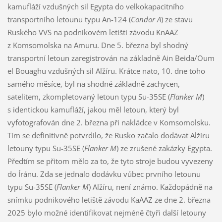
kamufláží vzdušných sil Egypta do velkokapacitního
transportního letounu typu An-124 (
Condor A
) ze stavu
Ruského VVS na podnikovém letišti závodu KnAAZ
z Komsomolska na Amuru. Dne 5. března byl shodný
transportní letoun zaregistrován na základně Ain Beida/Oum
el Bouaghu vzdušných sil Alžíru. Krátce nato, 10. dne toho
samého měsíce, byl na shodné základně zachycen,
satelitem, zkompletovaný letoun typu Su-35SE (
Flanker M
)
s identickou kamufláží, jakou měl letoun, který byl
vyfotografován dne 2. března při nakládce v Komsomolsku.
Tím se definitivně potvrdilo, že Rusko začalo dodávat Alžíru
letouny typu Su-35SE (
Flanker M
) ze zrušené zakázky Egypta.
Předtím se přitom mělo za to, že tyto stroje budou vyvezeny
do Íránu. Zda se jednalo dodávku vůbec prvního letounu
typu Su-35SE (
Flanker M
) Alžíru, není známo. Každopádně na
snímku podnikového letiště závodu KaAAZ ze dne 2. března
2025 bylo možné identifikovat nejméně čtyři další letouny