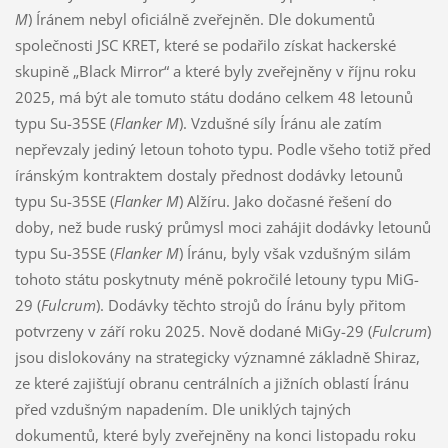
M
) Íránem nebyl oficiálně zveřejněn. Dle dokumentů
společnosti JSC KRET, které se podařilo získat hackerské
skupině „Black Mirror“ a které byly zveřejněny v říjnu roku
2025, má být ale tomuto státu dodáno celkem 48 letounů
typu Su-35SE (
Flanker M
). Vzdušné síly Íránu ale zatím
nepřevzaly jediný letoun tohoto typu. Podle všeho totiž před
íránským kontraktem dostaly přednost dodávky letounů
typu Su-35SE (
Flanker M
) Alžíru. Jako dočasné řešení do
doby, než bude ruský průmysl moci zahájit dodávky letounů
typu Su-35SE (
Flanker M
) Íránu, byly však vzdušným silám
tohoto státu poskytnuty méně pokročilé letouny typu MiG-
29 (
Fulcrum
). Dodávky těchto strojů do Íránu byly přitom
potvrzeny v září roku 2025. Nově dodané MiGy-29 (
Fulcrum
)
jsou dislokovány na strategicky významné základně Shiraz,
ze které zajišťují obranu centrálních a jižních oblastí Íránu
před vzdušným napadením. Dle uniklých tajných
dokumentů, které byly zveřejněny na konci listopadu roku