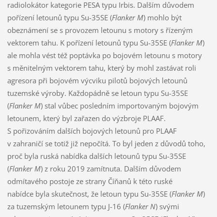
radiolokátor kategorie PESA typu Irbis. Dalším důvodem
pořízení letounů typu Su-35SE (
Flanker M
) mohlo být
obeznámení se s provozem letounu s motory s řízeným
vektorem tahu. K pořízení letounů typu Su-35SE (
Flanker M
)
ale mohla vést též poptávka po bojovém letounu s motory
s měnitelným vektorem tahu, který by mohl zastávat roli
agresora při bojovém výcviku pilotů bojových letounů
tuzemské výroby. Každopádně se letoun typu Su-35SE
(
Flanker M
) stal vůbec posledním importovaným bojovým
letounem, který byl zařazen do výzbroje PLAAF.
S pořizováním dalších bojových letounů pro PLAAF
v zahraničí se totiž již nepočítá. To byl jeden z důvodů toho,
proč byla ruská nabídka dalších letounů typu Su-35SE
(
Flanker M
) z roku 2019 zamítnuta. Dalším důvodem
odmítavého postoje ze strany Číňanů k této ruské
nabídce byla skutečnost, že letoun typu Su-35SE (
Flanker M
)
za tuzemským letounem typu J-16 (
Flanker N
) svými