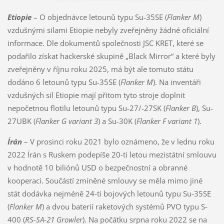
Etiopie
– O objednávce letounů typu Su-35SE (
Flanker M
)
vzdušnými silami Etiopie nebyly zveřejněny žádné oficiální
informace. Dle dokumentů společnosti JSC KRET, které se
podařilo získat hackerské skupině „Black Mirror“ a které byly
zveřejněny v říjnu roku 2025, má být ale tomuto státu
dodáno 6 letounů typu Su-35SE (
Flanker M
). Na inventáři
vzdušných sil Etiopie mají přitom tyto stroje doplnit
nepočetnou flotilu letounů typu Su-27/-27SK (
Flanker B
), Su-
27UBK (
Flanker G variant 3
) a Su-30K (
Flanker F variant 1
).
Írán
– V prosinci roku 2021 bylo oznámeno, že v lednu roku
2022 Írán s Ruskem podepíše 20-ti letou mezistátní smlouvu
v hodnotě 10 biliónů USD o bezpečnostní a obranné
kooperaci. Součástí zmíněné smlouvy se měla mimo jiné
stát dodávka nejméně 24-ti bojových letounů typu Su-35SE
(
Flanker M
) a dvou baterií raketových systémů PVO typu S-
400 (
RS-SA-21 Growler
). Na počátku srpna roku 2022 se na