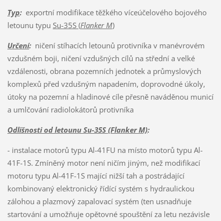
Typ
:
exportní modifikace těžkého víceúčelového bojového
letounu typu
Su-35S (
Flanker M
)
Určení
:
ničení stíhacích letounů protivníka v manévrovém
vzdušném boji, ničení vzdušných cílů na střední a velké
vzdálenosti, obrana pozemních jednotek a průmyslových
komplexů před vzdušným napadením, doprovodné úkoly,
útoky na pozemní a hladinové cíle přesně naváděnou municí
a umlčování radiolokátorů protivníka
Odlišnosti od letounu Su-35S
(Flanker M)
:
- instalace motorů typu Al-41FU na místo motorů typu Al-
41F-1S. Zmíněný motor není ničím jiným, než modifikací
motoru typu Al-41F-1S mající nižší tah a postrádající
kombinovaný elektronický řídící systém s hydraulickou
zálohou a plazmový zapalovací systém (ten usnadňuje
startování a umožňuje opětovné spouštění za letu nezávisle