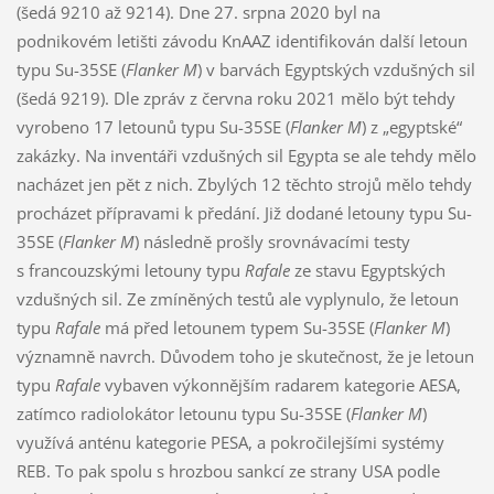
(šedá 9210 až 9214). Dne 27. srpna 2020 byl na
podnikovém letišti závodu KnAAZ identifikován další letoun
typu Su-35SE (
Flanker M
) v barvách Egyptských vzdušných sil
(šedá 9219). Dle zpráv z června roku 2021 mělo být tehdy
vyrobeno 17 letounů typu Su-35SE (
Flanker M
) z „egyptské“
zakázky. Na inventáři vzdušných sil Egypta se ale tehdy mělo
nacházet jen pět z nich. Zbylých 12 těchto strojů mělo tehdy
procházet přípravami k předání. Již dodané letouny typu Su-
35SE (
Flanker M
) následně prošly srovnávacími testy
s francouzskými letouny typu
Rafale
ze stavu Egyptských
vzdušných sil. Ze zmíněných testů ale vyplynulo, že letoun
typu
Rafale
má před letounem typem Su-35SE (
Flanker M
)
významně navrch. Důvodem toho je skutečnost, že je letoun
typu
Rafale
vybaven výkonnějším radarem kategorie AESA,
zatímco radiolokátor letounu typu Su-35SE (
Flanker M
)
využívá anténu kategorie PESA, a pokročilejšími systémy
REB. To pak spolu s hrozbou sankcí ze strany USA podle