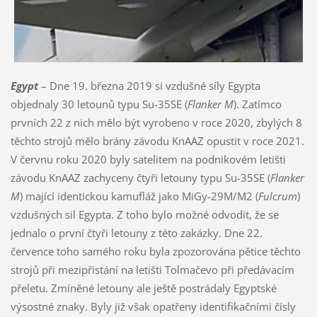
Egypt
– Dne 19. března 2019 si vzdušné síly Egypta
objednaly 30 letounů typu Su-35SE (
Flanker M
). Zatímco
prvních 22 z nich mělo být vyrobeno v roce 2020, zbylých 8
těchto strojů mělo brány závodu KnAAZ opustit v roce 2021.
V červnu roku 2020 byly satelitem na podnikovém letišti
závodu KnAAZ zachyceny čtyři letouny typu Su-35SE (
Flanker
M
) mající identickou kamufláž jako MiGy-29M/M2 (
Fulcrum
)
vzdušných sil Egypta. Z toho bylo možné odvodit, že se
jednalo o první čtyři letouny z této zakázky. Dne 22.
července toho samého roku byla zpozorována pětice těchto
strojů při mezipřistání na letišti Tolmačevo při předávacím
přeletu. Zmíněné letouny ale ještě postrádaly Egyptské
výsostné znaky. Byly již však opatřeny identifikačními čísly