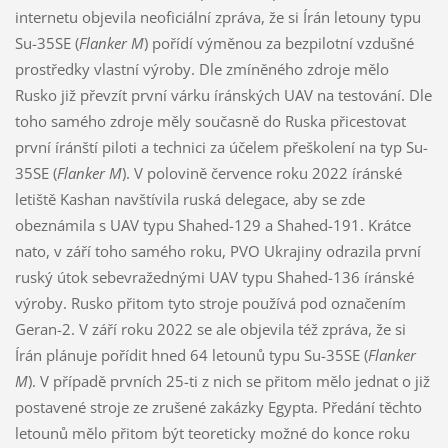
internetu objevila neoficiální zpráva, že si Írán letouny typu
Su-35SE (
Flanker M
) pořídí výměnou za bezpilotní vzdušné
prostředky vlastní výroby. Dle zmíněného zdroje mělo
Rusko již převzít první várku íránských UAV na testování. Dle
toho samého zdroje měly současně do Ruska přicestovat
první íránští piloti a technici za účelem přeškolení na typ Su-
35SE (
Flanker M
). V polovině července roku 2022 íránské
letiště Kashan navštívila ruská delegace, aby se zde
obeznámila s UAV typu Shahed-129 a Shahed-191. Krátce
nato, v září toho samého roku, PVO Ukrajiny odrazila první
ruský útok sebevražednými UAV typu Shahed-136 íránské
výroby. Rusko přitom tyto stroje používá pod označením
Geran-2. V září roku 2022 se ale objevila též zpráva, že si
Írán plánuje pořídit hned 64 letounů typu Su-35SE (
Flanker
M
). V případě prvních 25-ti z nich se přitom mělo jednat o již
postavené stroje ze zrušené zakázky Egypta. Předání těchto
letounů mělo přitom být teoreticky možné do konce roku