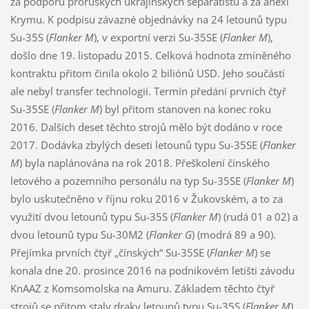
za podporu proruských ukrajinských separatistu a za anexi
Krymu. K podpisu závazné objednávky na 24 letounů typu
Su-35S (
Flanker M
), v exportní verzi Su-35SE (
Flanker M
),
došlo dne 19. listopadu 2015. Celková hodnota zmíněného
kontraktu přitom činila okolo 2 biliónů USD. Jeho součástí
ale nebyl transfer technologií. Termín předání prvních čtyř
Su-35SE (
Flanker M
) byl přitom stanoven na konec roku
2016. Dalších deset těchto strojů mělo být dodáno v roce
2017. Dodávka zbylých deseti letounů typu Su-35SE (
Flanker
M
) byla naplánována na rok 2018. Přeškolení čínského
letového a pozemního personálu na typ Su-35SE (
Flanker M
)
bylo uskutečněno v říjnu roku 2016 v Žukovském, a to za
využití dvou letounů typu Su-35S (
Flanker M
) (rudá 01 a 02) a
dvou letounů typu Su-30M2 (
Flanker G
) (modrá 89 a 90).
Přejímka prvních čtyř „čínských“ Su-35SE (
Flanker M
) se
konala dne 20. prosince 2016 na podnikovém letišti závodu
KnAAZ z Komsomolska na Amuru. Základem těchto čtyř
strojů se přitom staly draky letounů typu Su-35S (
Flanker M
),