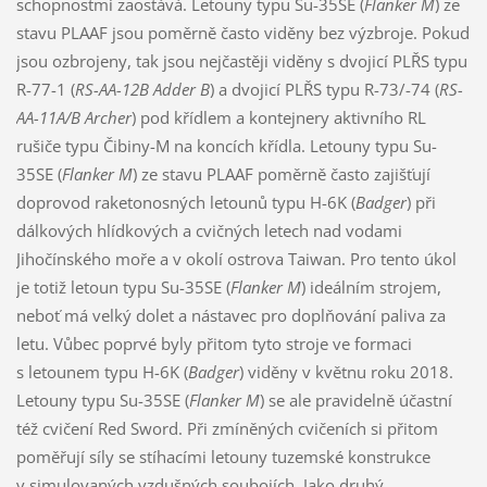
schopnostmi zaostává. Letouny typu Su-35SE (
Flanker M
) ze
stavu PLAAF jsou poměrně často viděny bez výzbroje. Pokud
jsou ozbrojeny, tak jsou nejčastěji viděny s dvojicí PLŘS typu
R-77-1 (
RS-AA-12B Adder B
) a dvojicí PLŘS typu R-73/-74 (
RS-
AA-11A/B Archer
) pod křídlem a kontejnery aktivního RL
rušiče typu Čibiny-M na koncích křídla. Letouny typu Su-
35SE (
Flanker M
) ze stavu PLAAF poměrně často zajišťují
doprovod raketonosných letounů typu H-6K (
Badger
) při
dálkových hlídkových a cvičných letech nad vodami
Jihočínského moře a v okolí ostrova Taiwan. Pro tento úkol
je totiž letoun typu Su-35SE (
Flanker M
) ideálním strojem,
neboť má velký dolet a nástavec pro doplňování paliva za
letu. Vůbec poprvé byly přitom tyto stroje ve formaci
s letounem typu H-6K (
Badger
) viděny v květnu roku 2018.
Letouny typu Su-35SE (
Flanker M
) se ale pravidelně účastní
též cvičení Red Sword. Při zmíněných cvičeních si přitom
poměřují síly se stíhacími letouny tuzemské konstrukce
v simulovaných vzdušných soubojích. Jako druhý