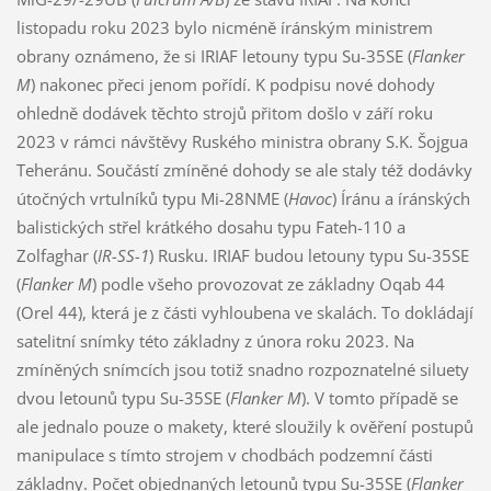
listopadu roku 2023 bylo nicméně íránským ministrem
obrany oznámeno, že si IRIAF letouny typu Su-35SE (
Flanker
M
) nakonec přeci jenom pořídí. K podpisu nové dohody
ohledně dodávek těchto strojů přitom došlo v září roku
2023 v rámci návštěvy Ruského ministra obrany S.K. Šojgua
Teheránu. Součástí zmíněné dohody se ale staly též dodávky
útočných vrtulníků typu Mi-28NME (
Havoc
) Íránu a íránských
balistických střel krátkého dosahu typu Fateh-110 a
Zolfaghar (
IR-SS-1
) Rusku. IRIAF budou letouny typu Su-35SE
(
Flanker M
) podle všeho provozovat ze základny Oqab 44
(Orel 44), která je z části vyhloubena ve skalách. To dokládají
satelitní snímky této základny z února roku 2023. Na
zmíněných snímcích jsou totiž snadno rozpoznatelné siluety
dvou letounů typu Su-35SE (
Flanker M
). V tomto případě se
ale jednalo pouze o makety, které sloužily k ověření postupů
manipulace s tímto strojem v chodbách podzemní části
základny. Počet objednaných letounů typu Su-35SE (
Flanker