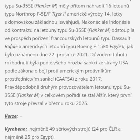
typu Su-35SE (
Flanker M
) měly přitom nahradit 16 letounů
typu Northrop F-5E/F
Tiger II
americké výroby 14. letky
s domovskou základnou Iswahjudi. Nakonec ale Indonésie
od kontraktu na letouny typu Su-35SE (
Flanker M
) odstoupila
ve prospěch pořízení francouzských letounů typu Dassault
Rafale
a amerických letounů typu Boeing F-15EX
Eagle II
, jak
bylo oznámeno dne 22. prosince 2021. Důvodem tohoto
rozhodnutí byla podle všeho hrozba sankcí ze strany USA
podle zákona o boji proti americkým protivníkům
prostřednictvím sankcí (CAATSA) z roku 2017.
Pravděpodobně druhým provozovatelem letounu typu Su-
35SE (
Flanker M
) v celkovém pořadí se stal Alžír, který první
tyto stroje převzal v březnu roku 2025.
Verze
:
-
Vyrobeno
:
nejméně 49 sériových strojů (24 pro ČLR a
nejméně 25 pro Egypt)