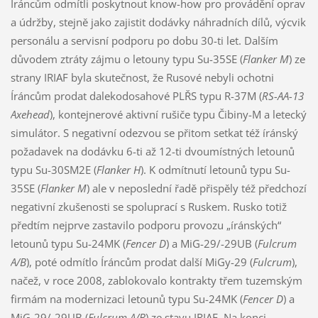
Íráncům odmítli poskytnout know-how pro provádění oprav
a údržby, stejně jako zajistit dodávky náhradních dílů, výcvik
personálu a servisní podporu po dobu 30-ti let. Dalším
důvodem ztráty zájmu o letouny typu Su-35SE (
Flanker M
) ze
strany IRIAF byla skutečnost, že Rusové nebyli ochotni
Íráncům prodat dalekodosahové PLŘS typu R-37M (
RS-AA-13
Axehead
), kontejnerové aktivní rušiče typu Čibiny-M a letecký
simulátor. S negativní odezvou se přitom setkat též íránský
požadavek na dodávku 6-ti až 12-ti dvoumístných letounů
typu Su-30SM2E (
Flanker H
). K odmítnutí letounů typu Su-
35SE (
Flanker M
) ale v neposlední řadě přispěly též předchozí
negativní zkušenosti se spoluprací s Ruskem. Rusko totiž
předtím nejprve zastavilo podporu provozu „íránských“
letounů typu Su-24MK (
Fencer D
) a MiG-29/-29UB (
Fulcrum
A/B
), poté odmítlo Íráncům prodat další MiGy-29 (
Fulcrum
),
načež, v roce 2008, zablokovalo kontrakty třem tuzemským
firmám na modernizaci letounů typu Su-24MK (
Fencer D
) a
MiG-29/-29UB (
Fulcrum A/B
) ze stavu IRIAF. Na konci