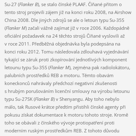
Su-27 (
Flanker B
), se stalo čínské PLAAF. Číňané přitom o
tento stroj projevili zájem již na konci roku 2008, na Airshow
China 2008. Dle jiných zdrojů se ale o letoun typu Su-35S
(
Flanker M
) začali vážně zajímat již v roce 2006. Každopádně
oficiální požadavek na 24 těchto strojů Číňané vyslovili až
v roce 2011. Předběžná objednávka byla podepsána na
konci roku 2012. Tomu následovala zdlouhavá vyjednávání
tykající se záruk proti zkopírování jednotlivých komponent
letounu typu Su-35S (
Flanker M
), zejména pak radiolokátoru,
palubních prostředků REB a motoru. Těmto obavám
koneckonců nahrávaly předchozí negativní zkušenosti
s hrubým porušováním licenční smlouvy na výrobu letounu
typu Su-27SK (
Flanker B
) v Shenyangu. Aby toho nebylo
málo, tak Rusové krátce předtím přistihli čínské agenty při
pokusu získat dokumentace k motoru tohoto stroje. Kromě
toho se obávali z čínského vývoje protiopatření proti
moderním ruským prostředkům REB. Z tohoto důvodu