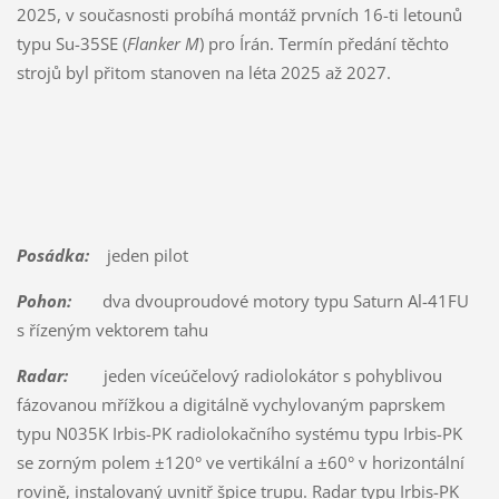
2025, v současnosti probíhá montáž prvních 16-ti letounů
typu Su-35SE (
Flanker M
) pro Írán. Termín předání těchto
strojů byl přitom stanoven na léta 2025 až 2027.
Posádka:
jeden pilot
Pohon:
dva dvouproudové motory typu Saturn Al-41FU
s řízeným vektorem tahu
Radar:
jeden víceúčelový radiolokátor s pohyblivou
fázovanou mřížkou a digitálně vychylovaným paprskem
typu N035K Irbis-PK radiolokačního systému typu Irbis-PK
se zorným polem ±120° ve vertikální a ±60° v horizontální
rovině, instalovaný uvnitř špice trupu. Radar typu Irbis-PK