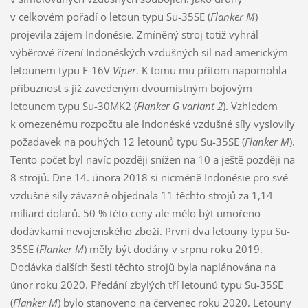
v celkovém pořadí o letoun typu Su-35SE (
Flanker M
)
projevila zájem Indonésie. Zmíněný stroj totiž vyhrál
výběrové řízení Indonéských vzdušných sil nad americkým
letounem typu F-16V
Viper
. K tomu mu přitom napomohla
příbuznost s již zavedeným dvoumístným bojovým
letounem typu Su-30MK2 (
Flanker G variant 2
). Vzhledem
k omezenému rozpočtu ale Indonéské vzdušné síly vyslovily
požadavek na pouhých 12 letounů typu Su-35SE (
Flanker M
).
Tento počet byl navíc později snížen na 10 a ještě později na
8 strojů. Dne 14. února 2018 si nicméně Indonésie pro své
vzdušné síly závazně objednala 11 těchto strojů za 1,14
miliard dolarů. 50 % této ceny ale mělo být umořeno
dodávkami nevojenského zboží. První dva letouny typu Su-
35SE (
Flanker M
) měly být dodány v srpnu roku 2019.
Dodávka dalších šesti těchto strojů byla naplánována na
únor roku 2020. Předání zbylých tří letounů typu Su-35SE
(
Flanker M
) bylo stanoveno na červenec roku 2020. Letouny