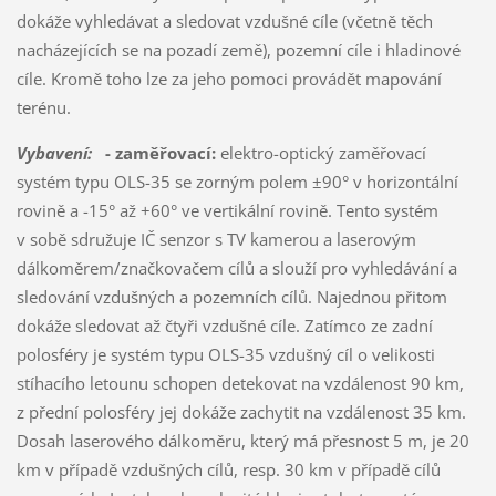
dokáže vyhledávat a sledovat vzdušné cíle (včetně těch
nacházejících se na pozadí země), pozemní cíle i hladinové
cíle. Kromě toho lze za jeho pomoci provádět mapování
terénu.
Vybavení:
- zaměřovací:
elektro-optický zaměřovací
systém typu OLS-35 se zorným polem ±90° v horizontální
rovině a -15° až +60° ve vertikální rovině. Tento systém
v sobě sdružuje IČ senzor s TV kamerou a laserovým
dálkoměrem/značkovačem cílů a slouží pro vyhledávání a
sledování vzdušných a pozemních cílů. Najednou přitom
dokáže sledovat až čtyři vzdušné cíle. Zatímco ze zadní
polosféry je systém typu OLS-35 vzdušný cíl o velikosti
stíhacího letounu schopen detekovat na vzdálenost 90 km,
z přední polosféry jej dokáže zachytit na vzdálenost 35 km.
Dosah laserového dálkoměru, který má přesnost 5 m, je 20
km v případě vzdušných cílů, resp. 30 km v případě cílů