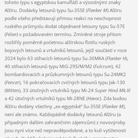
tohoto typu s egyptskou kamufláží a výsostnými znaky
Alžíru. Dodávky letounů typu Su-35SE (
Flanker M
) Alžíru
podle všeho představují přímou reakci na neschopnost
ruského průmyslu dodat objednané letouny typu Su-57E
(
Felon
) v požadovaném termínu. Zmíněné stroje přitom
rozšířily poměrně početnou alžírskou flotilu ruských
bojových letounů a vrtulníků letounů, jejíž součástí v roce
2024 bylo 63 stíhacích letounů typu Su-30MKA (
Flanker H
),
40 stíhacích letounů typu MiG-29S/M/M2 (
Fulcrum
), 42
bombardovacích a průzkumných letounů typu Su-24MK2
(
Fencer
), 16 pokračovacích cvičných letounů typu Jak-130
(
Mitten
), 33 útočných vrtulníků typu Mi-24
Super Hind Mk.III
a 42 útočných vrtulníků typu Mi-28NE (
Havoc
). Zda budou
Alžíru dodány všechny „ex-egyptské“ Su-35SE (
Flanker M
),
není ale známo. Každopádně dodávky letounů Alžíru (a
případným dalším zahraničním zájemcům) z novovýroby
jsou nyní více než nepravděpodobné, a to kuli vytíženosti