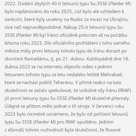
2022. Dodání zbylých 40-ti letounů typu Su-35SE (
Flanker M
)
bylo naplánováno do roku 2025, což bylo ale vzhledem k
sankcím, které byly uvaleny na Rusko za invazi na Ukrajinu,
více než nepravděpodobné. Nákup 25-ti letounů typu Su-
35SE (
Flanker M
) byl Íránci oficiálně potvrzen až na počátku
března roku 2023. Dle oficiálního prohlášení z toho samého
měsíce měly první letouny tohoto typu do Íránu dorazit po
skončení Ramadámu, tj. po 21. dubnu. Každopádně dne 18.
dubna 2023 se na internetu objevilo video s jedním
letounem tohoto typu za letu nedaleko letiště Mehrabad,
které se nachází poblíž Teheránu. V přímé reakci na tuto
skutečnost se začalo spekulovat, že vzdušné síly Íránu (IRIAF)
již první letouny typu Su-35SE (
Flanker M
) skutečně převzaly.
Údajně se přitom mělo jednat o tři stroje. V červenci roku
2023 bylo nicméně oznámeno, že bylo od pořízení letounů
typu Su-35SE (
Flanker M
) pro IRIAF opuštěno. Jedním
z důvodů tohoto rozhodnutí byla skutečnost, že Rusové