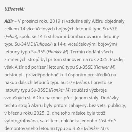
Uživatelé
:
Alžír
– V prosinci roku 2019 si vzdušné síly Alžíru objednaly
celkem 14 víceúčelových bojových letounů typu Su-57E
(
Felon
), spolu se 14-ti stíhacími-bombardovacími letouny
typu Su-34ME (
Fullback
) a 14-ti víceúčelovými bojovými
letouny typu Su-35S (
Flanker M
). Termín dodání všech
zmíněných strojů byl přitom stanoven na rok 2025. Později
však Alžír od pořízení letounů typu Su-35SE (
Flanker M
)
odstoupil, pravděpodobně kuli úsporám prostředků na
nákup dalších letounů typu Su-57E (
Felon
). I přesto se
letouny typu Su-35SE (
Flanker M
) součástí výzbroje
vzdušných sil Alžíru nakonec přeci jenom staly. Dodávky
těchto strojů Alžíru byly přitom zahájeny, bez větší publicity,
v březnu roku 2025. 2. dne toho měsíce byla totiž
vyfotografována, satelitem, nakládka jednoho částečně
demontovaného letounu typu Su-35SE (
Flanker M
) s