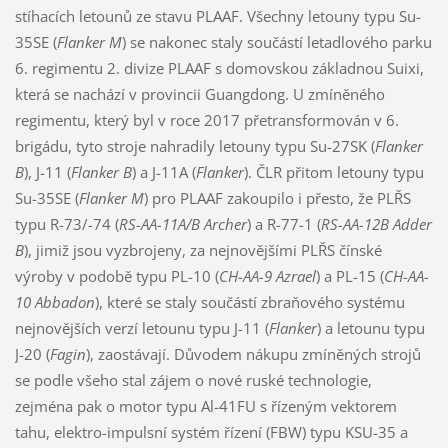
stíhacích letounů ze stavu PLAAF. Všechny letouny typu Su-
35SE (
Flanker M
) se nakonec staly součástí letadlového parku
6. regimentu 2. divize PLAAF s domovskou základnou Suixi,
která se nachází v provincii Guangdong. U zmíněného
regimentu, který byl v roce 2017 přetransformován v 6.
brigádu, tyto stroje nahradily letouny typu Su-27SK (
Flanker
B
), J-11 (
Flanker B
) a J-11A (
Flanker
). ČLR přitom letouny typu
Su-35SE (
Flanker M
) pro PLAAF zakoupilo i přesto, že PLŘS
typu R-73/-74 (
RS-AA-11A/B Archer
) a R-77-1 (
RS-AA-12B Adder
B
), jimiž jsou vyzbrojeny, za nejnovějšími PLŘS čínské
výroby v podobě typu PL-10 (
CH-AA-9 Azrael
) a PL-15 (
CH-AA-
10 Abbadon
), které se staly součástí zbraňového systému
nejnovějších verzí letounu typu J-11 (
Flanker
) a letounu typu
J-20 (
Fagin
), zaostávají. Důvodem nákupu zmíněných strojů
se podle všeho stal zájem o nové ruské technologie,
zejména pak o motor typu Al-41FU s řízeným vektorem
tahu, elektro-impulsní systém řízení (FBW) typu KSU-35 a