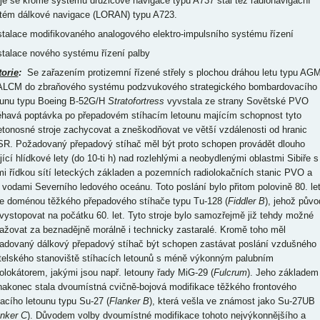
oje se kromě systému družicové navigace typu A737 stal též radionavigační
tém dálkové navigace (LORAN) typu A723.
nstalace modifikovaného analogového elektro-impulsního systému řízení
nstalace nového systému řízení palby
torie
:
Se zařazením protizemní řízené střely s plochou dráhou letu typu AGM
ALCM do zbraňového systému podzvukového strategického bombardovacího
ounu typu Boeing B-52G/H
Stratofortress
vyvstala ze strany Sovětské PVO
éhavá poptávka po přepadovém stíhacím letounu majícím schopnost tyto
etonosné stroje zachycovat a zneškodňovat ve větší vzdálenosti od hranic
R. Požadovaný přepadový stíhač měl být proto schopen provádět dlouho
ající hlídkové lety (do 10-ti h) nad rozlehlými a neobydlenými oblastmi Sibiře s
mi řídkou sítí leteckých základen a pozemních radiolokačních stanic PVO a
 vodami Severního ledového oceánu. Toto poslání bylo přitom polovině 80. le
le doménou těžkého přepadového stíhače typu Tu-128 (
Fiddler B
), jehož půvo
 vystopovat na počátku 60. let. Tyto stroje bylo samozřejmě již tehdy možné
ažovat za beznadějně morálně i technicky zastaralé. Kromě toho měl
adovaný dálkový přepadový stíhač být schopen zastávat poslání vzdušného
itelského stanoviště stíhacích letounů s méně výkonným palubním
iolokátorem, jakými jsou např. letouny řady MiG-29 (
Fulcrum
). Jeho základem
nakonec stala dvoumístná cvičně-bojová modifikace těžkého frontového
hacího letounu typu Su-27 (
Flanker B
), která vešla ve známost jako Su-27UB
anker C
). Důvodem volby dvoumístné modifikace tohoto nejvýkonnějšího a