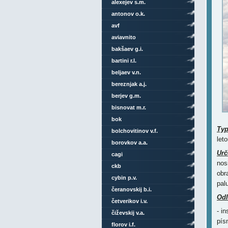
alexejev s.m.
antonov o.k.
avf
aviavnito
bakšaev g.i.
bartini r.l.
beljaev v.n.
bereznjak a.j.
berjev g.m.
bisnovat m.r.
bok
Ty
bolchovitinov v.f.
let
borovkov a.a.
Urč
cagi
nos
ckb
obr
cybin p.v.
pal
čeranovskij b.i.
Odl
četverikov i.v.
- i
čiževskij v.a.
pís
florov i.f.