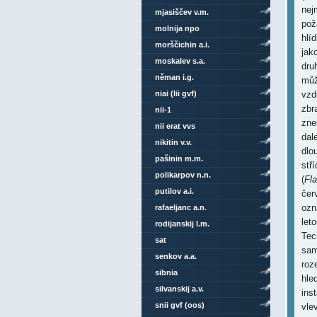
nej
mjasiščev v.m.
pož
molnija npo
hlí
morščichin a.i.
jak
moskalev s.a.
dru
něman i.g.
můž
niai (lii gvf)
vzd
zbr
nii-1
zne
nii erat vvs
dal
nikitin v.v.
dlo
pašinin m.m.
stř
polikarpov n.n.
(
Fl
putilov a.i.
čer
ozn
rafaeljanc a.n.
let
rodijanskij l.m.
Tec
sat
sam
senkov a.a.
roz
sibnia
hle
silvanskij a.v.
ins
snii gvf (oos)
vle