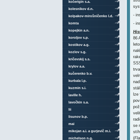
str
kočerigin s.a.
sys
kolesnikov d.n.
- i
kolpakov-mirošničenko l.d.
- i
komta
kopejkin a.n.
His
koroljov s.p.
86 
let
kostikov a.g.
nal
kozlov s.g.
rak
kričevskij s.s.
SSS
krylov a.a.
trv
kučerenko b.v.
vel
kurbala l.p.
nad
stá
kuzmin s.i.
lze
laville h.
pov
lavočkin s.a.
pož
lii
vel
lisunov b.p.
rad
mai
se 
mikojan a.i. a gurjevič m.i.
stí
(
Fl
michelson n.g.