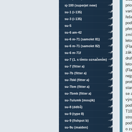
pri
sj-100 (superjet new)
vari
su-1 (i-135)
řeš
su-3 (i-135)
pod
su-5
pře
su-6 am-42
zmí
su-6 m-71 (samolet 81)
let
su-6 m-71 (samolet 82)
(
Fla
zák
su-6 m-71f
dru
su-7 (1. s tímto označením)
let
su-7 (fitter a)
(
Fl
su-7b (fitter a)
nej
su-7bkl (fitter a)
pro
su-7bm (fitter a)
sta
se 
su-7bmk (fitter a)
výr
su-7u/umk (moujik)
pod
su-8 (ddbš)
T10
su-9 (type 8)
str
su-9 (fishpot b)
pod
su-9u (maiden)
o z