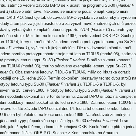
oritu, zatímco vedení závodu IAPO se k účasti na programu Su-30 (
Flanker F
ant 1
) stavělo odmítavě. Nakonec se nicméně podařilo najít kompromisní
ení. OKB P.O. Suchoje tak do závodu IAPO vyslala své odborníky s výrobní
klady a ten pak za jejich asistence a za využití nově zhotovených dílů proved
stavby vybraných exemplářů letounu typu Su-27UB (
Flanker C
) na prototypy
něného stroje. Mezitím, na konci roku 1987, navíc vedení OKB P.O. Suchoje
oun T10U-4, který se měl stát základem prvního prototypu letounu typu Su-30
nker F variant 1
), vyčlenilo k jiným účelům. Dle revidovaných plánů se měl
ladem prvního prototypu tohoto stroje stát letoun T10U-5 (modrá 05), zatímco
hý prototyp letounu typu Su-30 (
Flanker F variant 1
) měl vzniknout konverzí
ounu T10U-6 (modrá 06), třetího sériového exempláře letounu typu Su-27UB
anker C
). Oba zmíněné letouny, T10U-5 a T10U-6, měly do Irkutska dorazit
později dne 15. ledna 1988. Termín dokončení přestavby těchto dvou strojů n
totypy letounu typu Su-30 (
Flanker F variant 1
), T10PU-5 a T10PU-6, byl
noven na 15. červen 1988. Prototypy letounu typu Su-30 (
Flanker F variant 1
)
ale nepodařilo dokončit ani v tomto termínu. Závod IAPO si totiž na kompletní
obní podklady musel počkat až do ledna roku 1988. Zatímco letoun T10U-5 n
nikové letiště závodu IAPO dorazil dne 14. ledna toho samého roku, letoun
U-6 sem byl přelétnut na konci února roku 1988. Na přestavbě zmíněných
ojů na prototypy přepadového speciálu typu Su-30 (
Flanker F variant 1
) se
íleli, jak již bylo řečeno, odborníci Suchojovi OKB. Konkrétně se přitom jedna
aměstnance filiálek OKB P.O. Suchoje z Komsomolska na Amuru a