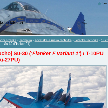
úvod
kého letectví
dní stránka
-
Technika
-
sovětská a ruská technika
-
Letecká technika
-
Such
.
-
Su-30 (Flanker F1)
choj Su-30 (
‘Flanker F variant 1’
) / T-10PU
Su-27PU)