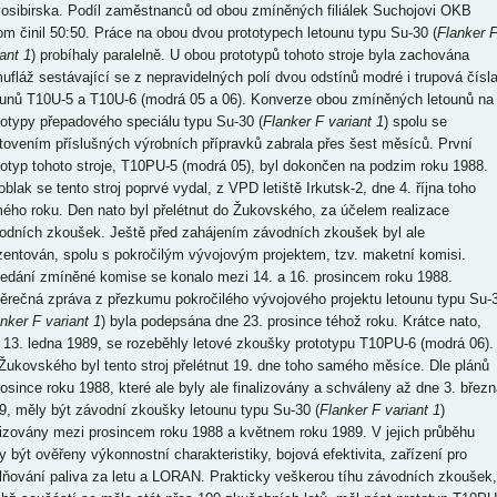
osibirska. Podíl zaměstnanců od obou zmíněných filiálek Suchojovi OKB
tom činil 50:50. Práce na obou dvou prototypech letounu typu Su-30 (
Flanker 
ant 1
) probíhaly paralelně. U obou prototypů tohoto stroje byla zachována
ufláž sestávající se z nepravidelných polí dvou odstínů modré i trupová čísl
ounů T10U-5 a T10U-6 (modrá 05 a 06). Konverze obou zmíněných letounů na
totypy přepadového speciálu typu Su-30 (
Flanker F variant 1
) spolu se
tovením příslušných výrobních přípravků zabrala přes šest měsíců. První
totyp tohoto stroje, T10PU-5 (modrá 05), byl dokončen na podzim roku 1988.
oblak se tento stroj poprvé vydal, z VPD letiště Irkutsk-2, dne 4. října toho
ého roku. Den nato byl přelétnut do Žukovského, za účelem realizace
odních zkoušek. Ještě před zahájením závodních zkoušek byl ale
zentován, spolu s pokročilým vývojovým projektem, tzv. maketní komisi.
edání zmíněné komise se konalo mezi 14. a 16. prosincem roku 1988.
ěrečná zpráva z přezkumu pokročilého vývojového projektu letounu typu Su-
nker F variant 1
) byla podepsána dne 23. prosince téhož roku. Krátce nato,
 13. ledna 1989, se rozeběhly letové zkoušky prototypu T10PU-6 (modrá 06).
Žukovského byl tento stroj přelétnut 19. dne toho samého měsíce. Dle plánů
rosince roku 1988, které ale byly ale finalizovány a schváleny až dne 3. březn
9, měly být závodní zkoušky letounu typu Su-30 (
Flanker F variant 1
)
lizovány mezi prosincem roku 1988 a květnem roku 1989. V jejich průběhu
y být ověřeny výkonnostní charakteristiky, bojová efektivita, zařízení pro
lňování paliva za letu a LORAN. Prakticky veškerou tíhu závodních zkoušek,