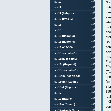
su-10
Nov
při
su-11
vari
su-11 (fishpot c)
kam
su-12 (type 23)
let
su-13
pro
su-15
zho
su-15 (flagon a)
pro
su-15 (flagon d)
Do 
sam
su-15 r-13-300
záv
su-15 sachalin-1a
pre
su-15bis (t-58bis)
Zas
su-15t (flagon d)
Záv
su-15t sachalin-1a
(
Fla
su-15tm (flagon e/f)
dne
Do 
su-15um (flagon g)
z p
su-15ut (flagon c)
198
su-17
rea
su-17 (fitter c)
měl
su-17m (fitter c)
dop
su-17m2/m2r (fitter d)