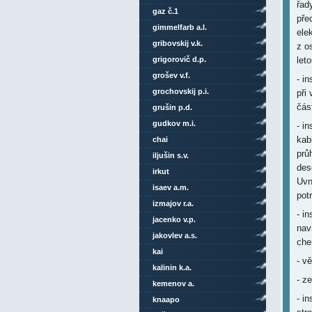
řady
gaz č.1
pře
gimmelfarb a.l.
ele
gribovskij v.k.
z o
grigorovič d.p.
let
grošev v.f.
- i
grochovskij p.i.
při
část
grušin p.d.
gudkov m.i.
- i
kab
chai
prů
iljušin s.v.
des
irkut
Uvn
isaev a.m.
pot
izmajov r.a.
- i
jacenko v.p.
nav
jakovlev a.s.
che
kai
- v
kalinin k.a.
- z
kemenov a.
- i
knaapo