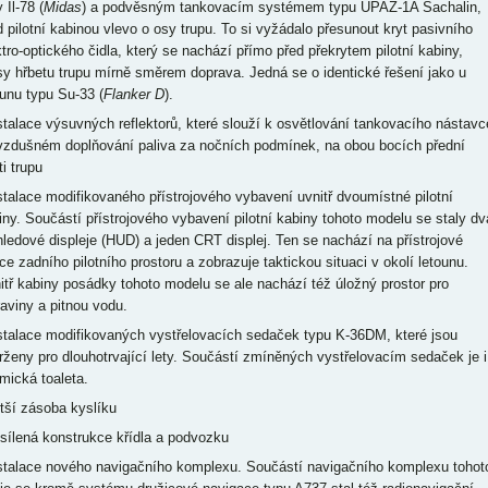
 Il-78 (
Midas
) a podvěsným tankovacím systémem typu UPAZ-1A Sachalin,
d pilotní kabinou vlevo o osy trupu. To si vyžádalo přesunout kryt pasivního
ktro-optického čidla, který se nachází přímo před překrytem pilotní kabiny,
sy hřbetu trupu mírně směrem doprava. Jedná se o identické řešení jako u
ounu typu Su-33 (
Flanker D
).
nstalace výsuvných reflektorů, které slouží k osvětlování tankovacího nástavc
 vzdušném doplňování paliva za nočních podmínek, na obou bocích přední
i trupu
nstalace modifikovaného přístrojového vybavení uvnitř dvoumístné pilotní
iny. Součástí přístrojového vybavení pilotní kabiny tohoto modelu se staly dv
hledové displeje (HUD) a jeden CRT displej. Ten se nachází na přístrojové
ce zadního pilotního prostoru a zobrazuje taktickou situaci v okolí letounu.
itř kabiny posádky tohoto modelu se ale nachází též úložný prostor pro
raviny a pitnou vodu.
nstalace modifikovaných vystřelovacích sedaček typu K-36DM, které jsou
rženy pro dlouhotrvající lety. Součástí zmíněných vystřelovacím sedaček je i
mická toaleta.
ětší zásoba kyslíku
esílená konstrukce křídla a podvozku
nstalace nového navigačního komplexu. Součástí navigačního komplexu tohot