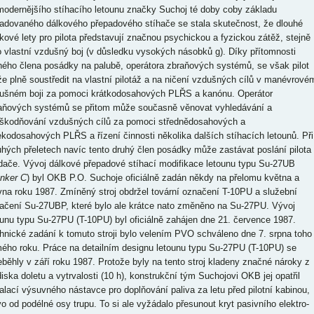
modernějšího stíhacího letounu značky Suchoj té doby coby základu
adovaného dálkového přepadového stíhače se stala skutečnost, že dlouhé
dkové lety pro pilota představují značnou psychickou a fyzickou zátěž, stejně
o vlastní vzdušný boj (v důsledku vysokých násobků g). Díky přítomnosti
hého člena posádky na palubě, operátora zbraňových systémů, se však pilot
e plně soustředit na vlastní pilotáž a na ničení vzdušných cílů v manévrové
ušném boji za pomoci krátkodosahových PLŘS a kanónu. Operátor
aňových systémů se přitom může současně věnovat vyhledávání a
škodňování vzdušných cílů za pomoci střednědosahových a
ekodosahových PLŘS a řízení činnosti několika dalších stíhacích letounů. Při
uhých přeletech navíc tento druhý člen posádky může zastávat poslání pilota
ídače. Vývoj dálkové přepadové stíhací modifikace letounu typu Su-27UB
anker C
) byl OKB P.O. Suchoje oficiálně zadán někdy na přelomu května a
vna roku 1987. Zmíněný stroj obdržel tovární označení T-10PU a služební
ačení Su-27UBP, které bylo ale krátce nato změněno na Su-27PU. Vývoj
ounu typu Su-27PU (T-10PU) byl oficiálně zahájen dne 21. července 1987.
hnické zadání k tomuto stroji bylo velením PVO schváleno dne 7. srpna toho
ého roku. Práce na detailním designu letounu typu Su-27PU (T-10PU) se
eběhly v září roku 1987. Protože byly na tento stroj kladeny značné nároky z
diska doletu a vytrvalosti (10 h), konstrukční tým Suchojovi OKB jej opatřil
talací výsuvného nástavce pro doplňování paliva za letu před pilotní kabinou,
vo od podélné osy trupu. To si ale vyžádalo přesunout kryt pasivního elektro-