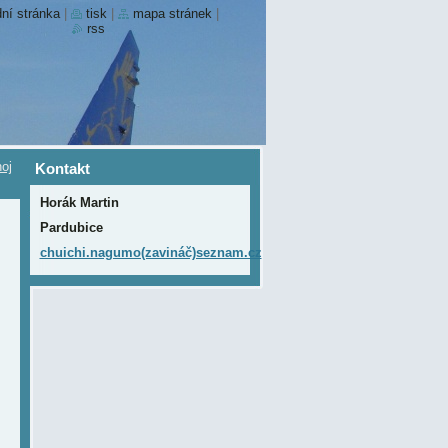
ní stránka
|
tisk
|
mapa stránek
|
rss
oj
Kontakt
Horák Martin
Pardubice
chuichi.nagumo(zavináč)seznam.cz