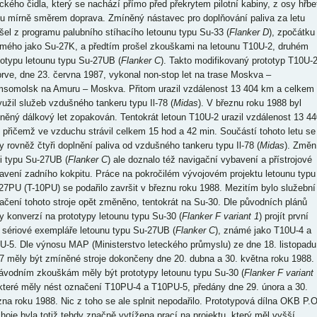
ického čidla, který se nachází přímo před překrytem pilotní kabiny, z osy hřbe
pu mírně směrem doprava. Zmíněný nástavec pro doplňování paliva za letu
šel z programu palubního stíhacího letounu typu Su-33 (
Flanker D
), zpočátku
mého jako Su-27K, a předtím prošel zkouškami na letounu T10U-2, druhém
totypu letounu typu Su-27UB (
Flanker C
). Takto modifikovaný prototyp T10U-
prve, dne 23. června 1987, vykonal non-stop let na trase Moskva –
somolsk na Amuru – Moskva. Přitom urazil vzdálenost 13 404 km a celkem
yužil služeb vzdušného tankeru typu Il-78 (
Midas
). V březnu roku 1988 byl
něný dálkový let zopakován. Tentokrát letoun T10U-2 urazil vzdálenost 13 44
 přičemž ve vzduchu strávil celkem 15 hod a 42 min. Součástí tohoto letu se
ly rovněž čtyři doplnění paliva od vzdušného tankeru typu Il-78 (
Midas
). Změn
ti typu Su-27UB (
Flanker C
) ale doznalo též navigační vybavení a přístrojové
avení zadního kokpitu. Práce na pokročilém vývojovém projektu letounu typu
27PU (T-10PU) se podařilo završit v březnu roku 1988. Mezitím bylo služební
ačení tohoto stroje opět změněno, tentokrát na Su-30. Dle původních plánů
y konverzí na prototypy letounu typu Su-30 (
Flanker F variant 1
) projít první
 sériové exempláře letounu typu Su-27UB (
Flanker C
), známé jako T10U-4 a
U-5. Dle výnosu MAP (Ministerstvo leteckého průmyslu) ze dne 18. listopadu
7 měly být zmíněné stroje dokončeny dne 20. dubna a 30. května roku 1988.
ávodním zkouškám měly být prototypy letounu typu Su-30 (
Flanker F variant
 které měly nést označení T10PU-4 a T10PU-5, předány dne 29. února a 30.
zna roku 1988. Nic z toho se ale splnit nepodařilo. Prototypová dílna OKB P.O
hoje byla totiž tehdy značně vytížena prací na projektu, který měl vyšší