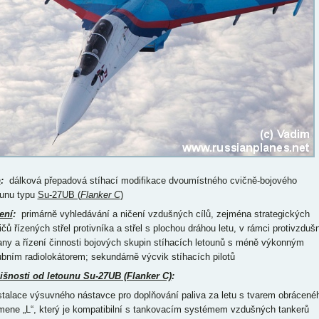
p
:
dálková přepadová stíhací modifikace dvoumístného cvičně-bojového
ounu typu
Su-27UB (
Flanker C
)
ení
:
primárně vyhledávání a ničení vzdušných cílů, zejména strategických
ičů řízených střel protivníka a střel s plochou dráhou letu, v rámci protivzduš
any a řízení činnosti bojových skupin stíhacích letounů s méně výkonným
ubním radiolokátorem; sekundárně výcvik stíhacích pilotů
išnosti od letounu Su-27UB (Flanker C)
:
nstalace výsuvného nástavce pro doplňování paliva za letu s tvarem obrácené
mene „L“, který je kompatibilní s tankovacím systémem vzdušných tankerů