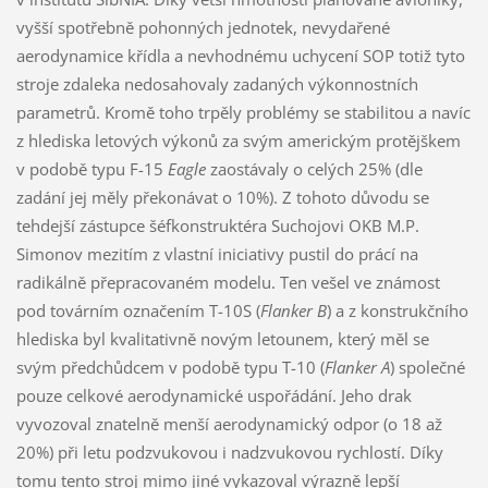
vyšší spotřebně pohonných jednotek, nevydařené
aerodynamice křídla a nevhodnému uchycení SOP totiž tyto
stroje zdaleka nedosahovaly zadaných výkonnostních
parametrů. Kromě toho trpěly problémy se stabilitou a navíc
z hlediska letových výkonů za svým americkým protějškem
v podobě typu F-15
Eagle
zaostávaly o celých 25% (dle
zadání jej měly překonávat o 10%). Z tohoto důvodu se
tehdejší zástupce šéfkonstruktéra Suchojovi OKB M.P.
Simonov mezitím z vlastní iniciativy pustil do prácí na
radikálně přepracovaném modelu. Ten vešel ve známost
pod továrním označením T-10S (
Flanker B
) a z konstrukčního
hlediska byl kvalitativně novým letounem, který měl se
svým předchůdcem v podobě typu T-10 (
Flanker A
) společné
pouze celkové aerodynamické uspořádání. Jeho drak
vyvozoval znatelně menší aerodynamický odpor (o 18 až
20%) při letu podzvukovou i nadzvukovou rychlostí. Díky
tomu tento stroj mimo jiné vykazoval výrazně lepší