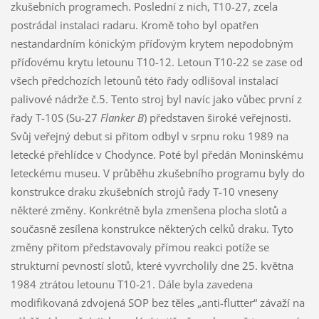
zkušebních programech. Poslední z nich, T10-27, zcela
postrádal instalaci radaru. Kromě toho byl opatřen
nestandardním kónickým příďovým krytem nepodobným
příďovému krytu letounu T10-12. Letoun T10-22 se zase od
všech předchozích letounů této řady odlišoval instalací
palivové nádrže č.5. Tento stroj byl navíc jako vůbec první z
řady T-10S (Su-27
Flanker B
) představen široké veřejnosti.
Svůj veřejný debut si přitom odbyl v srpnu roku 1989 na
letecké přehlídce v Chodynce. Poté byl předán Moninskému
leteckému museu. V průběhu zkušebního programu byly do
konstrukce draku zkušebních strojů řady T-10 vneseny
některé změny. Konkrétně byla zmenšena plocha slotů a
současně zesílena konstrukce některých celků draku. Tyto
změny přitom představovaly přímou reakci potíže se
strukturní pevností slotů, které vyvrcholily dne 25. května
1984 ztrátou letounu T10-21. Dále byla zavedena
modifikovaná zdvojená SOP bez těles „anti-flutter“ závaží na