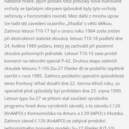
náběžné hraně. Jejich poslání totiž převzaly nově tvarované
vrcholy se špičatým obrysem (původně byly tyto vrcholy
seříznuty v horizontální rovině). Mezi další z mnoha úprav
lze řadit též zavedení ocasního „žihadla“ s větší délkou.
Zatímco letoun T10-17 byl v únoru roku 1984 zcela zničen
při destruktivní statické zkoušce, letoun T10-18 podlehl dne
24. května 1989 požáru, který jej zachvátil při pozemní
zkoušce pohonných jednotek. Letoun T10-15 zase prošel
konverzí na rekordní speciál P-42. Druhou etapu státních
zkoušek letounu T-10S (Su-27
Flanker B
) se podařilo úspěšně
završit v roce 1985. Zatímco počáteční operační způsobilosti
tento frontový stíhač dosáhl dne 22. června téhož roku, za
operačně plně způsobilý byl prohlášen dne 23. srpna 1990.
Letoun typu Su-27 se přitom stal součástí výrobního
programu hned dvou výrobních závodů, s to závodu č.126
(KnAAPO) z Komsomolska na Amuru a č.39 (IAPO) z Irkutska.
Zatímco závod č.126 (KnAAPO) se zabýval produkcí
jednomístného bojového modelu Su-27
Flanker B
(T-10),