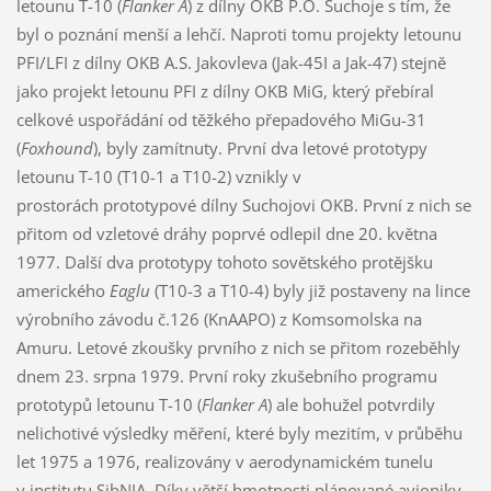
letounu T-10 (
Flanker A
) z dílny OKB P.O. Suchoje s tím, že
byl o poznání menší a lehčí. Naproti tomu projekty letounu
PFI/LFI z dílny OKB A.S. Jakovleva (Jak-45I a Jak-47) stejně
jako projekt letounu PFI z dílny OKB MiG, který přebíral
celkové uspořádání od těžkého přepadového MiGu-31
(
Foxhound
), byly zamítnuty. První dva letové prototypy
letounu T-10 (T10-1 a T10-2) vznikly v
prostorách prototypové dílny Suchojovi OKB. První z nich se
přitom od vzletové dráhy poprvé odlepil dne 20. května
1977. Další dva prototypy tohoto sovětského protějšku
amerického
Eaglu
(T10-3 a T10-4) byly již postaveny na lince
výrobního závodu č.126 (KnAAPO) z Komsomolska na
Amuru. Letové zkoušky prvního z nich se přitom rozeběhly
dnem 23. srpna 1979. První roky zkušebního programu
prototypů letounu T-10 (
Flanker A
) ale bohužel potvrdily
nelichotivé výsledky měření, které byly mezitím, v průběhu
let 1975 a 1976, realizovány v aerodynamickém tunelu
v institutu SibNIA. Díky větší hmotnosti plánované avioniky,