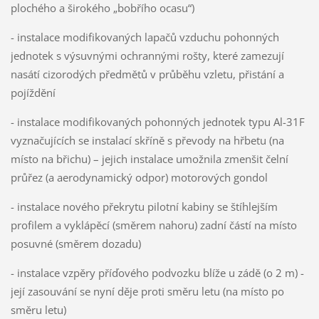
plochého a širokého „bobřího ocasu“)
- instalace modifikovaných lapačů vzduchu pohonných
jednotek s výsuvnými ochrannými rošty, které zamezují
nasátí cizorodých předmětů v průběhu vzletu, přistání a
pojíždění
- instalace modifikovaných pohonných jednotek typu Al-31F
vyznačujících se instalací skříně s převody na hřbetu (na
místo na břichu) – jejich instalace umožnila zmenšit čelní
průřez (a aerodynamický odpor) motorových gondol
- instalace nového překrytu pilotní kabiny se štíhlejším
profilem a vyklápěcí (směrem nahoru) zadní částí na místo
posuvné (směrem dozadu)
- instalace vzpěry příďového podvozku blíže u zádě (o 2 m) -
její zasouvání se nyní děje proti směru letu (na místo po
směru letu)