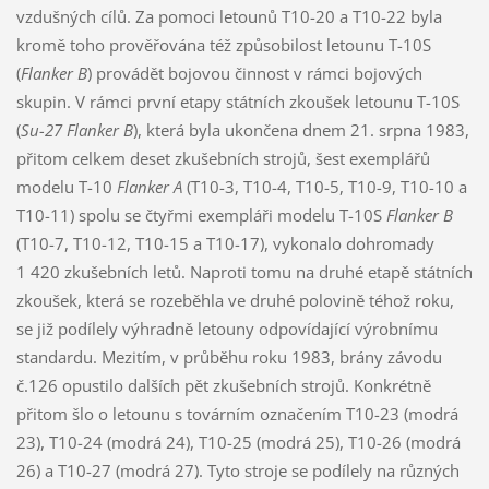
vzdušných cílů. Za pomoci letounů T10-20 a T10-22 byla
kromě toho prověřována též způsobilost letounu T-10S
(
Flanker B
) provádět bojovou činnost v rámci bojových
skupin. V rámci první etapy státních zkoušek letounu T-10S
(
Su-27
Flanker B
), která byla ukončena dnem 21. srpna 1983,
přitom celkem deset zkušebních strojů, šest exemplářů
modelu T-10
Flanker A
(T10-3, T10-4, T10-5, T10-9, T10-10 a
T10-11) spolu se čtyřmi exempláři modelu T-10S
Flanker B
(T10-7, T10-12, T10-15 a T10-17), vykonalo dohromady
1 420 zkušebních letů. Naproti tomu na druhé etapě státních
zkoušek, která se rozeběhla ve druhé polovině téhož roku,
se již podílely výhradně letouny odpovídající výrobnímu
standardu. Mezitím, v průběhu roku 1983, brány závodu
č.126 opustilo dalších pět zkušebních strojů. Konkrétně
přitom šlo o letounu s továrním označením T10-23 (modrá
23), T10-24 (modrá 24), T10-25 (modrá 25), T10-26 (modrá
26) a T10-27 (modrá 27). Tyto stroje se podílely na různých