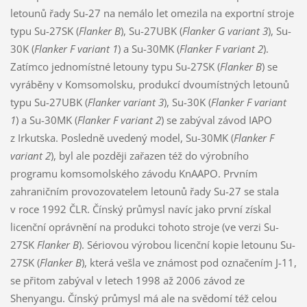
letounů řady Su-27 na nemálo let omezila na exportní stroje
typu Su-27SK (
Flanker B
), Su-27UBK (
Flanker G variant 3
), Su-
30K (
Flanker F variant 1
) a Su-30MK (
Flanker F variant 2
).
Zatímco jednomístné letouny typu Su-27SK (
Flanker B
) se
vyráběny v Komsomolsku, produkcí dvoumístných letounů
typu Su-27UBK (
Flanker variant 3
), Su-30K (
Flanker F variant
1
) a Su-30MK (
Flanker F variant 2
) se zabýval závod IAPO
z Irkutska. Posledně uvedený model, Su-30MK (
Flanker F
variant 2
), byl ale později zařazen též do výrobního
programu komsomolského závodu KnAAPO. Prvním
zahraničním provozovatelem letounů řady Su-27 se stala
v roce 1992 ČLR. Čínský průmysl navíc jako první získal
licenční oprávnění na produkci tohoto stroje (ve verzi Su-
27SK
Flanker B
). Sériovou výrobou licenční kopie letounu Su-
27SK (
Flanker B
), která vešla ve známost pod označením J-11,
se přitom zabýval v letech 1998 až 2006 závod ze
Shenyangu. Čínský průmysl má ale na svědomí též celou