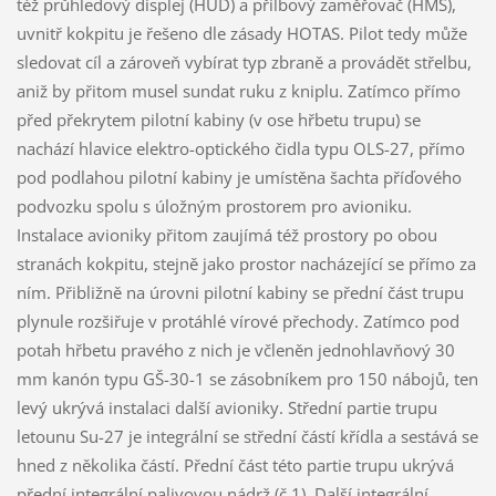
též průhledový displej (HUD) a přilbový zaměřovač (HMS),
uvnitř kokpitu je řešeno dle zásady HOTAS. Pilot tedy může
sledovat cíl a zároveň vybírat typ zbraně a provádět střelbu,
aniž by přitom musel sundat ruku z kniplu. Zatímco přímo
před překrytem pilotní kabiny (v ose hřbetu trupu) se
nachází hlavice elektro-optického čidla typu OLS-27, přímo
pod podlahou pilotní kabiny je umístěna šachta příďového
podvozku spolu s úložným prostorem pro avioniku.
Instalace avioniky přitom zaujímá též prostory po obou
stranách kokpitu, stejně jako prostor nacházející se přímo za
ním. Přibližně na úrovni pilotní kabiny se přední část trupu
plynule rozšiřuje v protáhlé vírové přechody. Zatímco pod
potah hřbetu pravého z nich je včleněn jednohlavňový 30
mm kanón typu GŠ-30-1 se zásobníkem pro 150 nábojů, ten
levý ukrývá instalaci další avioniky. Střední partie trupu
letounu Su-27 je integrální se střední částí křídla a sestává se
hned z několika částí. Přední část této partie trupu ukrývá
přední integrální palivovou nádrž (č.1). Další integrální