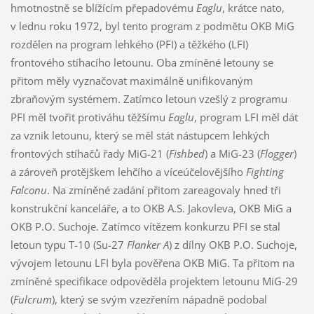
hmotnostně se blížícím přepadovému
Eaglu
, krátce nato,
v lednu roku 1972, byl tento program z podmětu OKB MiG
rozdělen na program lehkého (PFI) a těžkého (LFI)
frontového stíhacího letounu. Oba zmíněné letouny se
přitom měly vyznačovat maximálně unifikovaným
zbraňovým systémem. Zatímco letoun vzešlý z programu
PFI měl tvořit protiváhu těžšímu
Eaglu
, program LFI měl dát
za vznik letounu, který se měl stát nástupcem lehkých
frontových stíhačů řady MiG-21 (
Fishbed
) a MiG-23 (
Flogger
)
a zároveň protějškem lehčího a víceúčelovějšího
Fighting
Falconu
. Na zmíněné zadání přitom zareagovaly hned tři
konstrukční kanceláře, a to OKB A.S. Jakovleva, OKB MiG a
OKB P.O. Suchoje. Zatímco vítězem konkurzu PFI se stal
letoun typu T-10 (Su-27
Flanker A
) z dílny OKB P.O. Suchoje,
vývojem letounu LFI byla pověřena OKB MiG. Ta přitom na
zmíněné specifikace odpověděla projektem letounu MiG-29
(
Fulcrum
), který se svým vzezřením nápadně podobal