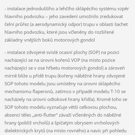
- instalace jednoduššího a lehčího sklápěcího systému vzpěr
hlavního podvozku – jeho zavedení umožnilo zredukovat
čelní průřez (a aerodynamický odpor) trupu v oblasti šachet
hlavního podvozku, které jsou včleněny do rozšířené
základny vnějších boků motorových gondol
- instalace zdvojené svislé ocasní plochy (SOP) na pozici
nacházející se na úrovni kořenů VOP (na místo pozice
nacházející se v ose hřbetu motorových gondol) a zároveň
mírně blíže u přídě trupu (kořeny náběžné hrany zdvojené
SOP tohoto modelu jsou umístěny na úrovni sklápěcího
mechanismu flaperonů, zatímco v případě modelu T-10 se
nacházely na úrovni odtokové hrany křídla). Kromě toho se
SOP tohoto modelu vyznačuje větší celkovou plochou,
absencí těles „anti-flutter“ závaží včleněných do náběžné
hrany (poblíž vrcholů) a špičatým obrysem vrcholových
dielektrických krytů (na místo rovného) a navíc při pohledu