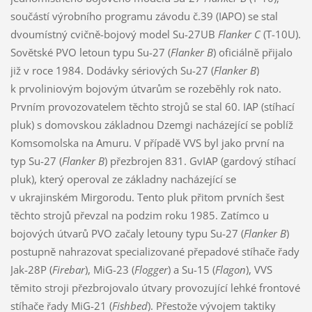
součástí výrobního programu závodu č.39 (IAPO) se stal
dvoumístný cvičně-bojový model Su-27UB
Flanker C
(T-10U).
Sovětské PVO letoun typu Su-27 (
Flanker B
) oficiálně přijalo
již v roce 1984. Dodávky sériových Su-27 (
Flanker B
)
k prvoliniovým bojovým útvarům se rozeběhly rok nato.
Prvním provozovatelem těchto strojů se stal 60. IAP (stíhací
pluk) s domovskou základnou Dzemgi nacházející se poblíž
Komsomolska na Amuru. V případě VVS byl jako první na
typ Su-27 (
Flanker B
) přezbrojen 831. GvIAP (gardový stíhací
pluk), který operoval ze základny nacházející se
v ukrajinském Mirgorodu. Tento pluk přitom prvních šest
těchto strojů převzal na podzim roku 1985. Zatímco u
bojových útvarů PVO začaly letouny typu Su-27 (
Flanker B
)
postupně nahrazovat specializované přepadové stíhače řady
Jak-28P (
Firebar
), MiG-23 (
Flogger
) a Su-15 (
Flagon
), VVS
těmito stroji přezbrojovalo útvary provozující lehké frontové
stíhače řady MiG-21 (
Fishbed
). Přestože vývojem taktiky