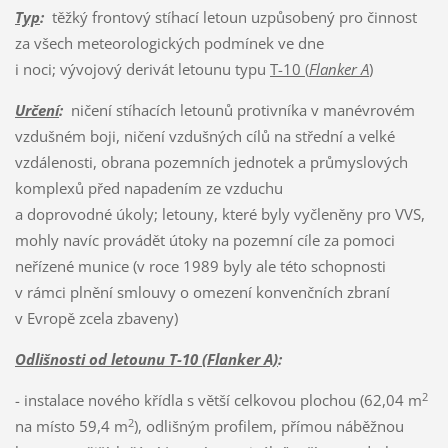
Typ
:
těžký frontový stíhací letoun uzpůsobený pro činnost
za všech meteorologických podmínek ve dne
i noci; vývojový derivát letounu typu
T-10 (
Flanker A
)
Určení
:
ničení stíhacích letounů protivníka v manévrovém
vzdušném boji, ničení vzdušných cílů na střední a velké
vzdálenosti, obrana pozemních jednotek a průmyslových
komplexů před napadením ze vzduchu
a doprovodné úkoly; letouny, které byly vyčleněny pro VVS,
mohly navíc provádět útoky na pozemní cíle za pomoci
neřízené munice (v roce 1989 byly ale této schopnosti
v rámci plnění smlouvy o omezení konvenčních zbraní
v Evropě zcela zbaveny)
Odlišnosti od letounu T-10 (Flanker A)
:
2
- instalace nového křídla s větší celkovou plochou (62,04 m
2
na místo 59,4 m
), odlišným profilem, přímou náběžnou