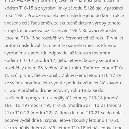
T-10S
Flanker B
(modrá 15) vešel ve známost pod továrním
kódem T10-15 a z výrobní linky závodu č.126 sjel v prosinci
roku 1981. Protože musela být následně jeho do konstrukce
vnesena celá řada změn, za skutečně datum výroby tohoto
stroje lze považovat až 2. červen 1982. Rolovací zkoušky
letounu T10-15 se rozeběhly v červenci téhož roku. První let
přitom následoval 23. dne toho samého měsíce. Plnému
výrobnímu standardu odpovídal až letoun s továrním
kódem T10-17 (modrá 17). Jeho letové zkoušky se přitom
rozeběhly dnem 26. května téhož roku. Zatímco letoun T10-
15 svůj první vzlet vykonal v Žukovském, letoun T10-17 se
ke svému prvnímu letu vydal z podnikového letiště závodu
č.126. V průběhu druhé poloviny roku 1982 se do
zkušebního programu zapojily též letouny T10-18 (modrá
18), T10-19 (modrá 19), T10-20 (modrá 20), T10-21 (modrá
21) a T10-22 (modrá 22). Zatímco letoun T10-21 se do oblak
poprvé vydal dne 8. srpna, letové zkoušky letounu T10-20
se rozeběhly dnem 8. září, letoun T10-18 jej následoval dne