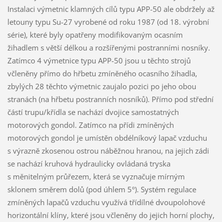
Instalaci výmetnic klamných cílů typu APP-50 ale obdržely až
letouny typu Su-27 vyrobené od roku 1987 (od 18. výrobní
série), které byly opatřeny modifikovaným ocasním
žihadlem s větší délkou a rozšířenými postranními nosníky.
Zatímco 4 výmetnice typu APP-50 jsou u těchto strojů
včleněny přímo do hřbetu zmíněného ocasního žihadla,
zbylých 28 těchto výmetnic zaujalo pozici po jeho obou
stranách (na hřbetu postranních nosníků). Přímo pod střední
částí trupu/křídla se nachází dvojice samostatných
motorových gondol. Zatímco na přídi zmíněných
motorových gondol je umístěn obdélníkový lapač vzduchu
s výrazně zkosenou ostrou náběžnou hranou, na jejich zádi
se nachází kruhová hydraulicky ovládaná tryska
s měnitelným průřezem, která se vyznačuje mírným
sklonem směrem dolů (pod úhlem 5°). Systém regulace
zmíněných lapačů vzduchu využívá třídílné dvoupolohové
horizontální klíny, které jsou včleněny do jejich horní plochy,