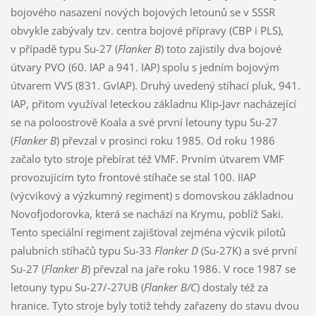
bojového nasazení nových bojových letounů se v SSSR
obvykle zabývaly tzv. centra bojové přípravy (CBP i PLS),
v případě typu Su-27 (
Flanker B
) toto zajistily dva bojové
útvary PVO (60. IAP a 941. IAP) spolu s jedním bojovým
útvarem VVS (831. GvIAP). Druhý uvedený stíhací pluk, 941.
IAP, přitom využíval leteckou základnu Klip-Javr nacházející
se na poloostrově Koala a své první letouny typu Su-27
(
Flanker B
) převzal v prosinci roku 1985. Od roku 1986
začalo tyto stroje přebírat též VMF. Prvním útvarem VMF
provozujícím tyto frontové stíhače se stal 100. IIAP
(výcvikový a výzkumný regiment) s domovskou základnou
Novofjodorovka, která se nachází na Krymu, poblíž Saki.
Tento speciální regiment zajišťoval zejména výcvik pilotů
palubních stíhačů typu Su-33
Flanker D
(Su-27K) a své první
Su-27 (
Flanker B
) převzal na jaře roku 1986. V roce 1987 se
letouny typu Su-27/-27UB (
Flanker B/C
) dostaly též za
hranice. Tyto stroje byly totiž tehdy zařazeny do stavu dvou