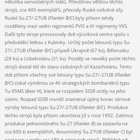
několika samostatných států. Převážnou většinu těchto
strojů, cca 400 exemplářů, převzaly Ruské vzdušné síly.
Ruské Su-27/-27UB (
Flanker B/C
) byly přitom tehdy
rozděleny mezi sedm regimentů PVO a tři regimenty VVS.
Další tyto stroje provozovaly dvě výcviková centra spolu s
předváděcí letkou z Kubinky. Určitý počet letounů typu Su-
27/-27UB (
Flanker B/C
) připadl Ukrajině (67 ks), Bělorusku
(28 ks) a Uzbekistánu (31 ks). Později se nevelký počet těchto
strojů dostal též do stavu vzdušných sil Kazachstánu. Tento
stát přitom všechny své letouny typu Su-27/-27UB (
Flanker
B/C
) získal výměnou za 40 strategických bombardérů typu
Tu-95MS (
Bear H
), které se rozpadem SSSR ocitly na jeho
území. Rozpad SSSR rovněž znamenal úplný konec sériové
výroby letounů typu Su-27/-27UB (
Flanker B/C
). Produkce
těchto strojů byla přitom ukončena již v roce 1992. Zatímco
produkce jednomístného Su-27 (
Flanker B
) se zastavila na
cca 600-ti exemplářích, dvoumístný Su-27UB (
Flanker C
) byl
postaven v počtu cca 180-ti sériových strojů. Přibližně od