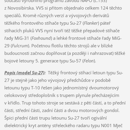
součástí výrobního programu závodu NAPO (č.153)
z Novosibirska. VVS si přitom objednalo celkem 124 těchto
speciálů. Kromě různých verzí a vývojových derivátů
těžkého frontového stíhače typu Su-27 (
Flanker
) páteř
stíhacích pluků VVS nyní tvoří též těžké přepadové stíhače
řady MiG-31 (
Foxhound
) a lehké frontové stíhače řady MiG-
29 (
Fulcrum
). Početnou flotilu těchto strojů ale v blízké
budoucnosti začnou doplňovat (a později i nahrazovat) těžké
bojové letouny 5. generace typu Su-57 (
Felon
).
Popis (model Su-27)
:
Těžký frontový stíhací letoun typu Su-
27 je stejně jako jeho vývojový předchůdce v podobě
letounu typu T-10 řešen jako jednomístný dvoumotorový
celokovový středoplošník s trupem plynule přecházejícím
v křídlo. Trup tohoto stroje se sestává z pěti částí, a to přední
části, střední části, zadní části a dvou motorových gondol.
Špici přední části trupu letounu Su-27 tvoří ogivální
dielektrický kryt antény střeleckého radaru typu N001 Mječ