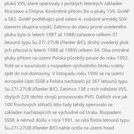
pluků VVS, které operovaly z polských leteckých základen
Kluczewo a Chójna. Konkrétně přitom šlo o pluky 159. GvIAP
a 582. GvIAP podléhající pod velení 4. vzdušné armády SGV
(severní skupina vojsk). Zatímco do stavu prvně uvedeného
pluku bylo (v letech 1987 až 1988) zařazeno celkem 37
letounů typu Su-27/-27UB (
Flanker B/C
), druhý uvedený pluk
jich převzal (v letech 1988 až 1989) celkem 34. Oba zmíněné
pluky přitom na území Polska působily pouze do roku 1992.
Poté se v souvislosti s rozpadem východního bloku vrátily
zpět do své domoviny. V listopadu roku 1990 se na území
evropské části SSSR a Polska nacházelo již 367 letounů typu
Su-27/-27UB (
Flanker B/C
). Zatímco 138 z nich náleželo VVS,
zbylých 229 těchto strojů provozovalo PVO. Dalších více jak
100 frontových stíhačů této řady tehdy operovalo ze
základen nacházejících se východně od Uralu. Rozpadem
SSSR, k němuž došlo v roce 1991, se celá flotila letounů typu
Su-27/-27UB (
Flanker B/C
) náhle ocitla na území hned