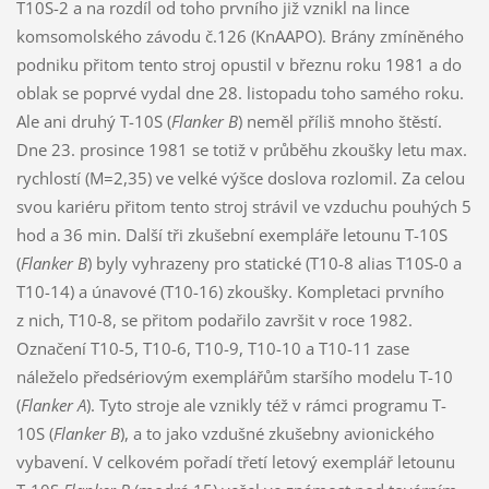
T10S-2 a na rozdíl od toho prvního již vznikl na lince
komsomolského závodu č.126 (KnAAPO). Brány zmíněného
podniku přitom tento stroj opustil v březnu roku 1981 a do
oblak se poprvé vydal dne 28. listopadu toho samého roku.
Ale ani druhý T-10S (
Flanker B
) neměl příliš mnoho štěstí.
Dne 23. prosince 1981 se totiž v průběhu zkoušky letu max.
rychlostí (M=2,35) ve velké výšce doslova rozlomil. Za celou
svou kariéru přitom tento stroj strávil ve vzduchu pouhých 5
hod a 36 min. Další tři zkušební exempláře letounu T-10S
(
Flanker B
) byly vyhrazeny pro statické (T10-8 alias T10S-0 a
T10-14) a únavové (T10-16) zkoušky. Kompletaci prvního
z nich, T10-8, se přitom podařilo završit v roce 1982.
Označení T10-5, T10-6, T10-9, T10-10 a T10-11 zase
náleželo předsériovým exemplářům staršího modelu T-10
(
Flanker A
). Tyto stroje ale vznikly též v rámci programu T-
10S (
Flanker B
), a to jako vzdušné zkušebny avionického
vybavení. V celkovém pořadí třetí letový exemplář letounu