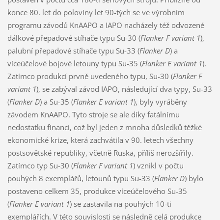
konce 80. let do poloviny let 90-tých se ve výrobním
programu závodů KnAAPO a IAPO nacházely též odvozené
dálkové přepadové stíhače typu Su-30 (
Flanker F variant 1
),
palubní přepadové stíhače typu Su-33 (
Flanker D
) a
víceúčelové bojové letouny typu Su-35 (
Flanker E variant 1
).
Zatímco produkcí prvně uvedeného typu, Su-30 (
Flanker F
variant 1
), se zabýval závod IAPO, následující dva typy, Su-33
(
Flanker D
) a Su-35 (
Flanker E variant 1
), byly vyráběny
závodem KnAAPO. Tyto stroje se ale díky fatálnímu
nedostatku financí, což byl jeden z mnoha důsledků těžké
ekonomické krize, která zachvátila v 90. letech všechny
postsovětské republiky, včetně Ruska, příliš nerozšířily.
Zatímco typ Su-30 (
Flanker F variant 1
) vznikl v počtu
pouhých 8 exemplářů, letounů typu Su-33 (
Flanker D
) bylo
postaveno celkem 35, produkce víceúčelového Su-35
(
Flanker E variant 1
) se zastavila na pouhých 10-ti
exemplářích. V této souvislosti se následně celá produkce