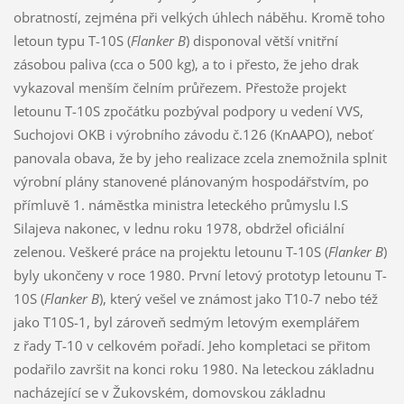
obratností, zejména při velkých úhlech náběhu. Kromě toho
letoun typu T-10S (
Flanker B
) disponoval větší vnitřní
zásobou paliva (cca o 500 kg), a to i přesto, že jeho drak
vykazoval menším čelním průřezem. Přestože projekt
letounu T-10S zpočátku pozbýval podpory u vedení VVS,
Suchojovi OKB i výrobního závodu č.126 (KnAAPO), neboť
panovala obava, že by jeho realizace zcela znemožnila splnit
výrobní plány stanovené plánovaným hospodářstvím, po
přímluvě 1. náměstka ministra leteckého průmyslu I.S
Silajeva nakonec, v lednu roku 1978, obdržel oficiální
zelenou. Veškeré práce na projektu letounu T-10S (
Flanker B
)
byly ukončeny v roce 1980. První letový prototyp letounu T-
10S (
Flanker B
), který vešel ve známost jako T10-7 nebo též
jako T10S-1, byl zároveň sedmým letovým exemplářem
z řady T-10 v celkovém pořadí. Jeho kompletaci se přitom
podařilo završit na konci roku 1980. Na leteckou základnu
nacházející se v Žukovském, domovskou základnu