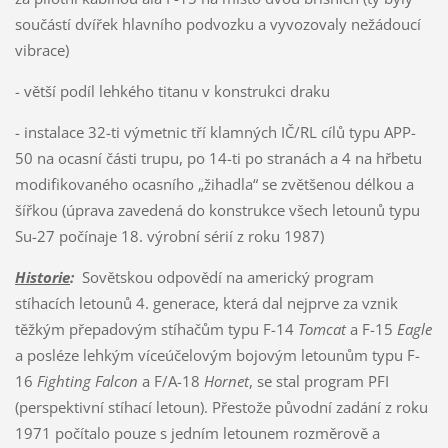
součástí dvířek hlavního podvozku a vyvozovaly nežádoucí
vibrace)
- větší podíl lehkého titanu v konstrukci draku
- instalace 32-ti výmetnic tří klamných IČ/RL cílů typu APP-
50 na ocasní části trupu, po 14-ti po stranách a 4 na hřbetu
modifikovaného ocasního „žihadla“ se zvětšenou délkou a
šířkou (úprava zavedená do konstrukce všech letounů typu
Su-27 počínaje 18. výrobní sérií z roku 1987)
Historie
:
Sovětskou odpovědí na americký program
stíhacích letounů 4. generace, která dal nejprve za vznik
těžkým přepadovým stíhačům typu F-14
Tomcat
a F-15
Eagle
a posléze lehkým víceúčelovým bojovým letounům typu F-
16
Fighting Falcon
a F/A-18
Hornet
, se stal program PFI
(perspektivní stíhací letoun). Přestože původní zadání z roku
1971 počítalo pouze s jedním letounem rozměrově a