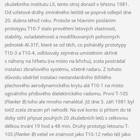
zkušebního institutu LII, tento stroj dorazil v březnu 1981.
Od vzletové dráhy zmíněného letiště se poprvé odlepil dne
20. dubna téhož roku. Protože se hlavním posláním
prototypu T10-7 stalo prověření letových vlastností,
stability, ovladatelnosti a modifikovaných pohonných
jednotek Al-31F, které se od těch, co poháněly prototypy
T10-3 a T10-4, odlišovaly zejména umístěním skříně
s náhony na hřbetu (na místo na břichu), zcela postrádal
instalaci zbraňového systému, včetně radaru. Z tohoto
důvodu obdržel instalaci nestandardního štíhlého
plechového aerodynamického krytu alá T10-1 na místo
ogiválního příďového dielektrického radomu. První T-10S
(
Flanker B
) toho ale mnoho nenalétal. Již dne 3. září 1981 byl
totiž zcela ztracen při nehodě. Na své konto si přitom do té
doby stihl připsat pouhých 20 zkušebních letů s celkovou
délkou trvání 19 hod a 48 min. Druhý prototyp letounu T-
10S (
Flanker B
) vešel ve známost jako T10-12 nebo též jako