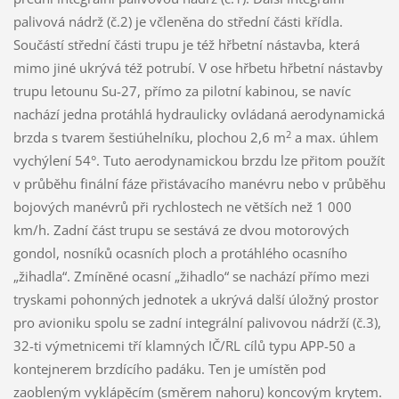
palivová nádrž (č.2) je včleněna do střední části křídla.
Součástí střední části trupu je též hřbetní nástavba, která
mimo jiné ukrývá též potrubí. V ose hřbetu hřbetní nástavby
trupu letounu Su-27, přímo za pilotní kabinou, se navíc
nachází jedna protáhlá hydraulicky ovládaná aerodynamická
2
brzda s tvarem šestiúhelníku, plochou 2,6 m
a max. úhlem
vychýlení 54°. Tuto aerodynamickou brzdu lze přitom použít
v průběhu finální fáze přistávacího manévru nebo v průběhu
bojových manévrů při rychlostech ne větších než 1 000
km/h. Zadní část trupu se sestává ze dvou motorových
gondol, nosníků ocasních ploch a protáhlého ocasního
„žihadla“. Zmíněné ocasní „žihadlo“ se nachází přímo mezi
tryskami pohonných jednotek a ukrývá další úložný prostor
pro avioniku spolu se zadní integrální palivovou nádrží (č.3),
32-ti výmetnicemi tří klamných IČ/RL cílů typu APP-50 a
kontejnerem brzdícího padáku. Ten je umístěn pod
zaobleným vyklápěcím (směrem nahoru) koncovým krytem.