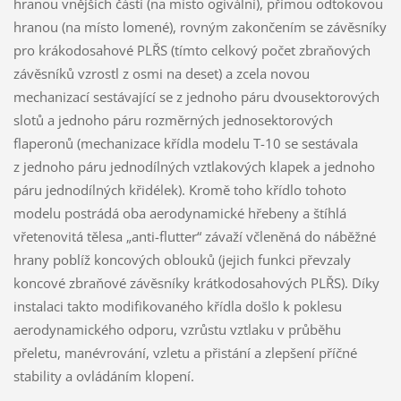
hranou vnějších částí (na místo ogivální), přímou odtokovou
hranou (na místo lomené), rovným zakončením se závěsníky
pro krákodosahové PLŘS (tímto celkový počet zbraňových
závěsníků vzrostl z osmi na deset) a zcela novou
mechanizací sestávající se z jednoho páru dvousektorových
slotů a jednoho páru rozměrných jednosektorových
flaperonů (mechanizace křídla modelu T-10 se sestávala
z jednoho páru jednodílných vztlakových klapek a jednoho
páru jednodílných křidélek). Kromě toho křídlo tohoto
modelu postrádá oba aerodynamické hřebeny a štíhlá
vřetenovitá tělesa „anti-flutter“ závaží včleněná do náběžné
hrany poblíž koncových oblouků (jejich funkci převzaly
koncové zbraňové závěsníky krátkodosahových PLŘS). Díky
instalaci takto modifikovaného křídla došlo k poklesu
aerodynamického odporu, vzrůstu vztlaku v průběhu
přeletu, manévrování, vzletu a přistání a zlepšení příčné
stability a ovládáním klopení.