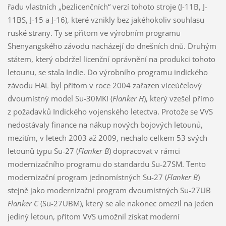
řadu vlastních „bezlicenčních“ verzí tohoto stroje (J-11B, J-
11BS, J-15 a J-16), které vznikly bez jakéhokoliv souhlasu
ruské strany. Ty se přitom ve výrobním programu
Shenyangského závodu nacházejí do dnešních dnů. Druhým
státem, který obdržel licenční oprávnění na produkci tohoto
letounu, se stala Indie. Do výrobního programu indického
závodu HAL byl přitom v roce 2004 zařazen víceúčelový
dvoumístný model Su-30MKI (
Flanker H
), který vzešel přímo
z požadavků Indického vojenského letectva. Protože se VVS
nedostávaly finance na nákup nových bojových letounů,
mezitím, v letech 2003 až 2009, nechalo celkem 53 svých
letounů typu Su-27 (
Flanker B
) dopracovat v rámci
modernizačního programu do standardu Su-27SM. Tento
modernizační program jednomístných Su-27 (
Flanker B
)
stejně jako modernizační program dvoumístných Su-27UB
Flanker C
(Su-27UBM), který se ale nakonec omezil na jeden
jediný letoun, přitom VVS umožnil získat moderní