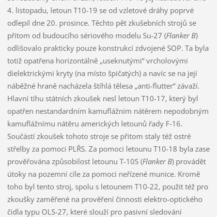
4. listopadu, letoun T10-19 se od vzletové dráhy poprvé
odlepil dne 20. prosince. Těchto pět zkušebních strojů se
přitom od budoucího sériového modelu Su-27 (
Flanker B
)
odlišovalo prakticky pouze konstrukcí zdvojené SOP. Ta byla
totiž opatřena horizontálně „useknutými“ vrcholovými
dielektrickými kryty (na místo špičatých) a navíc se na její
náběžné hraně nacházela štíhlá tělesa „anti-flutter“ závaží.
Hlavní tíhu státních zkoušek nesl letoun T10-17, který byl
opatřen nestandardním kamuflážním nátěrem nepodobným
kamuflážnímu nátěru amerických letounů řady F-16.
Součástí zkoušek tohoto stroje se přitom staly též ostré
střelby za pomoci PLŘS. Za pomoci letounu T10-18 byla zase
prověřována způsobilost letounu T-10S (
Flanker B
) provádět
útoky na pozemní cíle za pomoci neřízené munice. Kromě
toho byl tento stroj, spolu s letounem T10-22, použit též pro
zkoušky zaměřené na prověření činnosti elektro-optického
čidla typu OLS-27, které slouží pro pasivní sledování