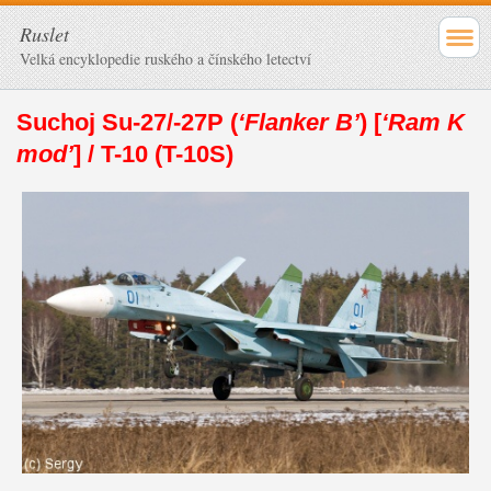
Ruslet
Velká encyklopedie ruského a čínského letectví
Suchoj Su-27/-27P (
‘Flanker B’
) [
‘Ram K
mod’
] / T-10 (T-10S)