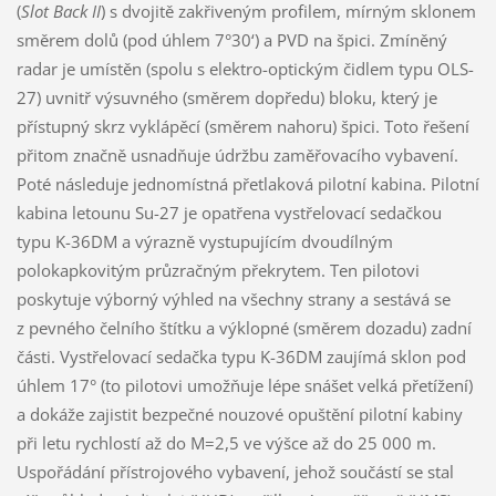
(
Slot Back II
) s dvojitě zakřiveným profilem, mírným sklonem
směrem dolů (pod úhlem 7°30‘) a PVD na špici. Zmíněný
radar je umístěn (spolu s elektro-optickým čidlem typu OLS-
27) uvnitř výsuvného (směrem dopředu) bloku, který je
přístupný skrz vyklápěcí (směrem nahoru) špici. Toto řešení
přitom značně usnadňuje údržbu zaměřovacího vybavení.
Poté následuje jednomístná přetlaková pilotní kabina. Pilotní
kabina letounu Su-27 je opatřena vystřelovací sedačkou
typu K-36DM a výrazně vystupujícím dvoudílným
polokapkovitým průzračným překrytem. Ten pilotovi
poskytuje výborný výhled na všechny strany a sestává se
z pevného čelního štítku a výklopné (směrem dozadu) zadní
části. Vystřelovací sedačka typu K-36DM zaujímá sklon pod
úhlem 17° (to pilotovi umožňuje lépe snášet velká přetížení)
a dokáže zajistit bezpečné nouzové opuštění pilotní kabiny
při letu rychlostí až do M=2,5 ve výšce až do 25 000 m.
Uspořádání přístrojového vybavení, jehož součástí se stal