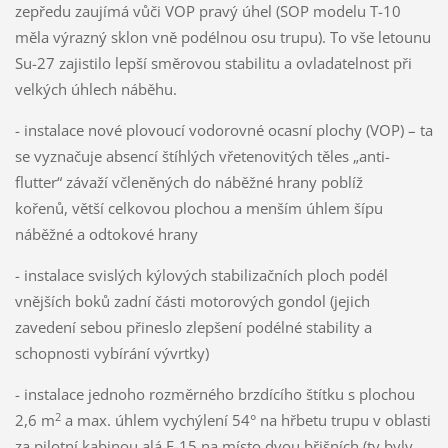
zepředu zaujímá vůči VOP pravý úhel (SOP modelu T-10
měla výrazný sklon vně podélnou osu trupu). To vše letounu
Su-27 zajistilo lepší směrovou stabilitu a ovladatelnost při
velkých úhlech náběhu.
- instalace nové plovoucí vodorovné ocasní plochy (VOP) – ta
se vyznačuje absencí štíhlých vřetenovitých těles „anti-
flutter“ závaží včleněných do náběžné hrany poblíž
kořenů, větší celkovou plochou a menším úhlem šípu
náběžné a odtokové hrany
- instalace svislých kýlových stabilizačních ploch podél
vnějších boků zadní části motorových gondol (jejich
zavedení sebou přineslo zlepšení podélné stability a
schopnosti vybírání vývrtky)
- instalace jednoho rozměrného brzdícího štítku s plochou
2
2,6 m
a max. úhlem vychýlení 54° na hřbetu trupu v oblasti
za pilotní kabinou alá F-15 na místo dvou břišních (ty byly