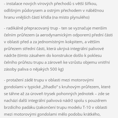
- instalace nových vírových přechodů s větší šířkou,
odlišným půdorysem a ostrým přechodem v náběžnou
hranu vnějších částí křídla (na místo plynulého)
- radikálně přepracovaný trup - ten se vyznačuje menším
čelním průřezem (a aerodynamickým odporem) přední části
v oblasti před a za jednomístným kokpitem, a větším
průřezem střední části, která ukrývá integrální palivové
nádrže (tímto zásahem do konstrukce došlo k poklesu
čelního průřezu trupu a zároveň ke vzrůstu objemu vnitřní
zásoby paliva o nějakých 500 kg)
- protažení zádě trupu v oblasti mezi motorovými
gondolami v typické „žihadlo“ s kruhovým průřezem, které
se táhne až za úroveň trysek pohonných jednotek – zde se
nachází další integrální palivová nádrž spolu s pouzdrem
brzdícího padáku (zakončení trupu modelu T-10 v oblasti
mezi motorovými gondolami mělo podobu krátkého,