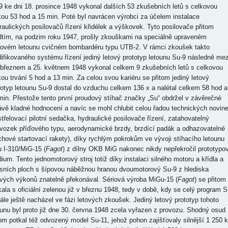
9 ke dni 18. prosince 1948 vykonal dalších 53 zkušebních letů s celkovou
kou 53 hod a 15 min. Poté byl navrácen výrobci za účelem instalace
raulických posilovačů řízení křidélek a výškovek. Tyto posilovače přitom
dtím, na podzim roku 1947, prošly zkouškami na speciálně upraveném
tovém letounu cvičném bombardéru typu UTB-2. V rámci zkoušek takto
ifikovaného systému řízení jediný letový prototyp letounu Su-9 následně mez
 březnem a 25. květnem 1948 vykonal celkem 9 zkušebních letů s celkovou
kou trvání 5 hod a 13 min. Za celou svou kariéru se přitom jediný letový
totyp letounu Su-9 dostal do vzduchu celkem 136 x a nalétal celkem 58 hod a
min. Přestože tento první proudový stíhač značky „Su“ obdržel v závěrečné
ávě kladné hodnocení a navíc se mohl chlubit celou řadou technických novin
střelovací pilotní sedačka, hydraulické posilovače řízení, zatahovatelný
vozek příďového typu, aerodynamické brzdy, brzdící padák a odhazovatelné
chové startovací rakety), díky rychlým pokrokům ve vývoji stíhacího letounu
u I-310/MiG-15 (
Fagot
) z dílny OKB MiG nakonec nikdy nepřekročil prototypo
dium. Tento jednomotorový stroj totiž díky instalaci silného motoru a křídla a
sních ploch s šípovou náběžnou hranou dvoumotorový Su-9 z hlediska
ových výkonů znatelně překonával. Sériová výroba MiGu-15 (
Fagot
) se přitom
kala s oficiální zelenou již v březnu 1948, tedy v době, kdy se celý program S
tále ještě nacházel ve fázi letových zkoušek. Jediný letový prototyp tohoto
ounu byl proto již dne 30. června 1948 zcela vyřazen z provozu. Shodný osud
tom potkal též odvozený model Su-11, jehož pohon zajišťovaly silnější 1 250 