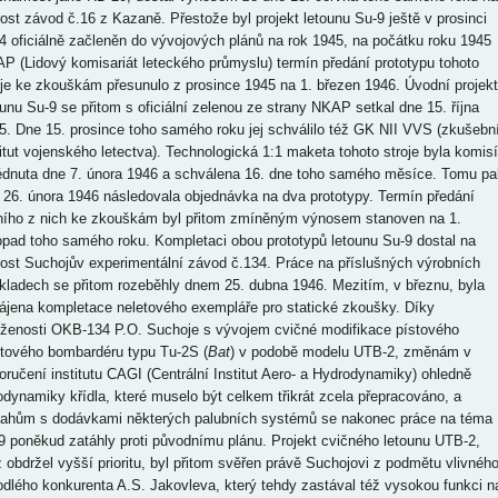
rost závod č.16 z Kazaně. Přestože byl projekt letounu Su-9 ještě v prosinci
4 oficiálně začleněn do vývojových plánů na rok 1945, na počátku roku 1945
P (Lidový komisariát leteckého průmyslu) termín předání prototypu tohoto
oje ke zkouškám přesunulo z prosince 1945 na 1. březen 1946. Úvodní projekt
ounu Su-9 se přitom s oficiální zelenou ze strany NKAP setkal dne 15. října
5. Dne 15. prosince toho samého roku jej schválilo též GK NII VVS (zkušebn
titut vojenského letectva). Technologická 1:1 maketa tohoto stroje byla komisí
édnuta dne 7. února 1946 a schválena 16. dne toho samého měsíce. Tomu pa
 26. února 1946 následovala objednávka na dva prototypy. Termín předání
ního z nich ke zkouškám byl přitom zmíněným výnosem stanoven na 1.
topad toho samého roku. Kompletaci obou prototypů letounu Su-9 dostal na
rost Suchojův experimentální závod č.134. Práce na příslušných výrobních
kladech se přitom rozeběhly dnem 25. dubna 1946. Mezitím, v březnu, byla
ájena kompletace neletového exempláře pro statické zkoušky. Díky
íženosti OKB-134 P.O. Suchoje s vývojem cvičné modifikace pístového
ntového bombardéru typu Tu-2S (
Bat
) v podobě modelu UTB-2, změnám v
oručení institutu CAGI (Centrální Institut Aero- a Hydrodynamiky) ohledně
odynamiky křídla, které muselo být celkem třikrát zcela přepracováno, a
tahům s dodávkami některých palubních systémů se nakonec práce na téma
9 poněkud zatáhly proti původnímu plánu. Projekt cvičného letounu UTB-2,
ž obdržel vyšší prioritu, byl přitom svěřen právě Suchojovi z podmětu vlivnéh
odlého konkurenta A.S. Jakovleva, který tehdy zastával též vysokou funkci n