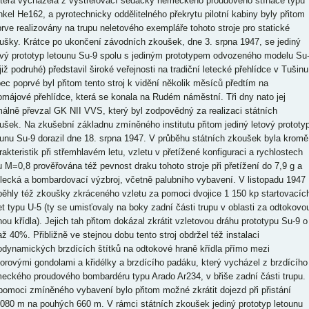
která vycházela z vystřelovací sedačky německého proudového stíhače typu
nkel He162, a pyrotechnicky oddělitelného překrytu pilotní kabiny byly přitom
prve realizovány na trupu neletového exempláře tohoto stroje pro statické
ušky. Krátce po ukončení závodních zkoušek, dne 3. srpna 1947, se jediný
ový prototyp letounu Su-9 spolu s jediným prototypem odvozeného modelu Su
již podruhé) představil široké veřejnosti na tradiční letecké přehlídce v Tušinu
ec poprvé byl přitom tento stroj k vidění několik měsíců předtím na
omájové přehlídce, která se konala na Rudém náměstní. Tři dny nato jej
málně převzal GK NII VVS, který byl zodpovědný za realizaci státních
ušek. Na zkušební základnu zmíněného institutu přitom jediný letový prototy
ounu Su-9 dorazil dne 18. srpna 1947. V průběhu státních zkoušek byla kromě
rakteristik při střemhlavém letu, vzletu v přetížené konfiguraci a rychlostech
u M=0,8 prověřována též pevnost draku tohoto stroje při přetížení do 7,9 g a
elecká a bombardovací výzbroj, včetně palubního vybavení. V listopadu 1947
běhly též zkoušky zkráceného vzletu za pomoci dvojice 1 150 kp startovacíc
et typu U-5 (ty se umisťovaly na boky zadní části trupu v oblasti za odtokovo
nou křídla). Jejich tah přitom dokázal zkrátit vzletovou dráhu prototypu Su-9 o
až 40%. Přibližně ve stejnou dobu tento stroj obdržel též instalaci
odynamických brzdících štítků na odtokové hraně křídla přímo mezi
orovými gondolami a křidélky a brzdícího padáku, který vycházel z brzdícího
eckého proudového bombardéru typu Arado Ar234, v břiše zadní části trupu.
pomoci zmíněného vybavení bylo přitom možné zkrátit dojezd při přistání
 080 m na pouhých 660 m. V rámci státních zkoušek jediný prototyp letounu