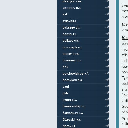
alexejev s.m.
Ty
antonov o.k.
met
avf
a v
aviavnito
Urč
bakšaev g.i.
v r
bartini r.l.
His
beljaev v.n.
poh
bereznjak a.j.
inic
berjev g.m.
též
bisnovat m.r.
jed
rea
bok
pon
bolchovitinov v.f.
Tyt
borovkov a.a.
obd
cagi
s p
ckb
Jak
cybin p.v.
z d
Suc
čeranovskij b.i.
při
četverikov i.v.
byly
čiževskij v.a.
s t
florov i.f.