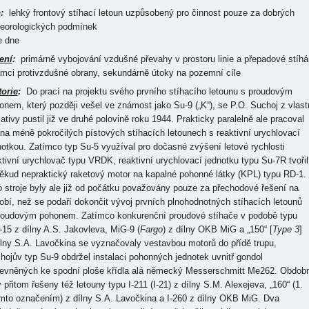
p
:
lehký frontový stíhací letoun uzpůsobený pro činnost pouze za dobrých
eorologických podmínek
e dne
ení
:
primárně vybojování vzdušné převahy v prostoru linie a přepadové stíhá
ámci protivzdušné obrany, sekundárně útoky na pozemní cíle
torie
:
Do prací na projektu svého prvního stíhacího letounu s proudovým
onem, který později vešel ve známost jako Su-9 („K“), se P.O. Suchoj z vlast
iativy pustil již ve druhé polovině roku 1944. Prakticky paralelně ale pracoval
 na méně pokročilých pístových stíhacích letounech s reaktivní urychlovací
notkou. Zatímco typ Su-5 využíval pro dočasné zvýšení letové rychlosti
ktivní urychlovač typu VRDK, reaktivní urychlovací jednotku typu Su-7R tvořil
ěkud nepraktický raketový motor na kapalné pohonné látky (KPL) typu RD-1.
o stroje byly ale již od počátku považovány pouze za přechodové řešení na
obí, než se podaří dokončit vývoj prvních plnohodnotných stíhacích letounů
roudovým pohonem. Zatímco konkurenční proudové stíhače v podobě typu
-15 z dílny A.S. Jakovleva, MiG-9 (
Fargo
) z dílny OKB MiG a „150“ [
Type 3
]
ílny S.A. Lavočkina se vyznačovaly vestavbou motorů do přídě trupu,
hojův typ Su-9 obdržel instalaci pohonných jednotek uvnitř gondol
pevněných ke spodní ploše křídla alá německý Messerschmitt Me262. Obdob
 přitom řešeny též letouny typu I-211 (I-21) z dílny S.M. Alexejeva, „160“ (1.
ímto označením) z dílny S.A. Lavočkina a I-260 z dílny OKB MiG. Dva