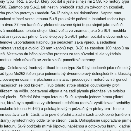
ory typu TR-1, a Su-13, který počítal s ještě silnějšími 1 590 kp motory typu
500. Zatímco typ Su-11 tak nestihl překročit stádium závodních zkoušek,
vba prvního prototypu modelu Su-13 nebyla ani dokončena. Naproti tomu
padová stíhací verze letounu Su-9 pro každé počasí s instalací radaru typu
ij a dvou 37 mm kanónů v překonstruované špici trupu stejně jako cvičně-
ová modifikace tohoto stroje, která vešla ve známost jako Su-9UT, nestihla
stit ani rýsovací prkno. Cvičně-bojový Su-9UT přitom počítal s dvoumístnou
demově uspořádanou kabinou (se sedadlem žáka vpředu a sedadlem
truktora vzadu) a dvojicí 20 mm kanónů typu B-20 se zásobou 100 nábojů na
veň. Vestavba druhého pilotního prostoru za ten původní si ale vyžádala
hmotnostních důvodů) se zcela vzdát pancéřové ochrany.
is
:
Celokovový frontový stíhací letoun typu Su-9 byl obdobně jako německý
hač typu Me262 řešen jako jednomístný dvoumotorový dolnoplošník s klasick
cipovanými ocasními plochami a instalací proudových motorů uvnitř gondol
házejících se pod křídlem. Trup tohoto stroje obdržel doutníkovitý profil
růřezem na výšku postavené elipsy a na zádi plynule přecházel ve svislou
sní plochu. Střední část trupu letounu Su-9 ukrývala jednomístnou pilotní
inu, která byla opatřena vystřelovací sedačkou (derivát vystřelovací sedačky
eckého letounu He162) a polokapkovitým průzračným překrytem. Ten se
tom sestával ze tří částí, a to pevné přední a zadní části a odklopné (směrem
strany) pyrotechnicky oddělitelné střední části. Dolnoplošně uspořádané přím
dlo letounu Su-9 obdrželo mírně šípovou náběžnou a odtokovou hranu, kladné