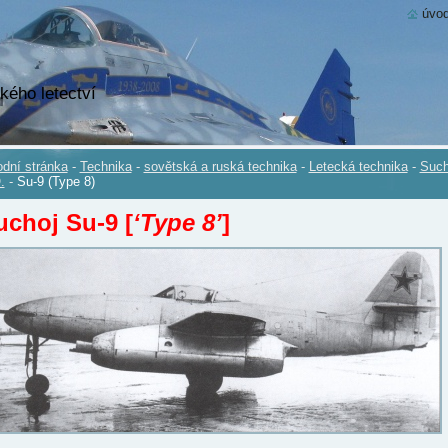
úvod
kého letectví
dní stránka
-
Technika
-
sovětská a ruská technika
-
Letecká technika
-
Such
.
-
Su-9 (Type 8)
uchoj Su-9 [
‘Type 8’
]