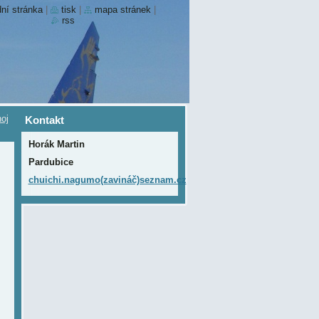
ní stránka
|
tisk
|
mapa stránek
|
rss
oj
Kontakt
Horák Martin
Pardubice
chuichi.nagumo(zavináč)seznam.cz