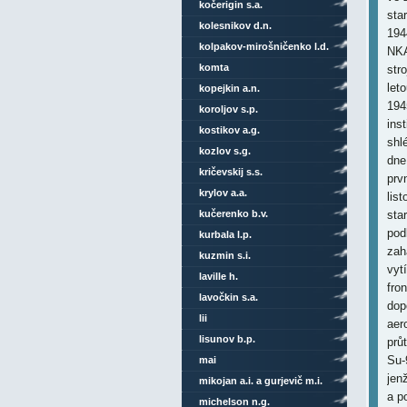
kočerigin s.a.
sta
kolesnikov d.n.
194
kolpakov-mirošničenko l.d.
NKA
komta
str
let
kopejkin a.n.
194
koroljov s.p.
ins
kostikov a.g.
shl
kozlov s.g.
dne
kričevskij s.s.
prv
krylov a.a.
lis
kučerenko b.v.
sta
pod
kurbala l.p.
zah
kuzmin s.i.
vyt
laville h.
fro
lavočkin s.a.
dop
lii
aer
lisunov b.p.
prů
Su-
mai
jen
mikojan a.i. a gurjevič m.i.
a p
michelson n.g.