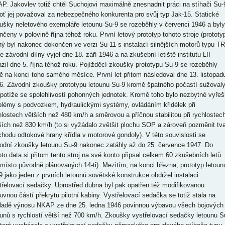
P. Jakovlev totiž chtěl Suchojovi maximálně znesnadnit práci na stíhači Su-
oť jej považoval za nebezpečného konkurenta pro svůj typ Jak-15. Statické
ušky neletového exempláře letounu Su-9 se rozeběhly v červenci 1946 a byly
nčeny v polovině října téhož roku. První letový prototyp tohoto stroje (prototy
hý byl nakonec dokončen ve verzi Su-11 s instalací silnějších motorů typu TR
e závodní dílny vyjel dne 18. září 1946 a na zkušební letiště institutu LII
azil dne 5. října téhož roku. Pojížděcí zkoušky prototypu Su-9 se rozeběhly
tě na konci toho samého měsíce. První let přitom následoval dne 13. listopad
6. Závodní zkoušky prototypu letounu Su-9 kromě špatného počastí sužoval
 potíže se spolehlivostí pohonných jednotek. Kromě toho bylo nezbytné vyřeši
blémy s podvozkem, hydraulickými systémy, ovládáním křidélek při
hlostech větších než 480 km/h a směrovou a příčnou stabilitou při rychlostec
ších než 830 km/h (to si vyžádalo zvětšit plochu SOP a zároveň pozměnit tva
chodu odtokové hrany křídla v motorové gondoly). V této souvislosti se
odní zkoušky letounu Su-9 nakonec zatáhly až do 25. července 1947. Do
oto data si přitom tento stroj na své konto připsal celkem 60 zkušebních letů
 místo původně plánovaných 14-ti). Mezitím, na konci března, prototyp letoun
9 jako jeden z prvních letounů sovětské konstrukce obdržel instalaci
třelovací sedačky. Uprostřed dubna byl pak opatřen též modifikovanou
uvnou částí překrytu pilotní kabiny. Vystřelovací sedačka se totiž stala na
ladě výnosu NKAP ze dne 25. ledna 1946 povinnou výbavou všech bojových
ounů s rychlostí větší než 700 km/h. Zkoušky vystřelovací sedačky letounu S