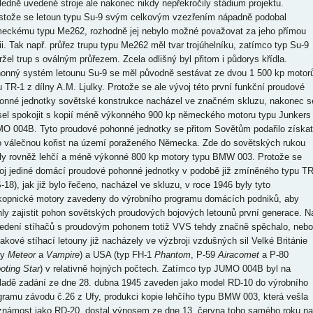
ledně uvedené stroje ale nakonec nikdy nepřekročily stádium projektu.
stože se letoun typu Su-9 svým celkovým vzezřením nápadně podobal
eckému typu Me262, rozhodně jej nebylo možné považovat za jeho přímou
ii. Tak např. průřez trupu typu Me262 měl tvar trojúhelníku, zatímco typ Su-9
ržel trup s oválným průřezem. Zcela odlišný byl přitom i půdorys křídla.
onný systém letounu Su-9 se měl původně sestávat ze dvou 1 500 kp motor
u TR-1 z dílny A.M. Ljulky. Protože se ale vývoj této první funkční proudové
onné jednotky sovětské konstrukce nacházel ve značném skluzu, nakonec s
el spokojit s kopií méně výkonného 900 kp německého motoru typu Junkers
O 004B. Tyto proudové pohonné jednotky se přitom Sovětům podařilo získat
o válečnou kořist na území poraženého Německa. Zde do sovětských rukou
ly rovněž lehčí a méně výkonné 800 kp motory typu BMW 003. Protože se
oj jediné domácí proudové pohonné jednotky v podobě již zmíněného typu TR
S-18), jak již bylo řečeno, nacházel ve skluzu, v roce 1946 byly tyto
kopnické motory zavedeny do výrobního programu domácích podniků, aby
ly zajistit pohon sovětských proudových bojových letounů první generace. N
edení stíhačů s proudovým pohonem totiž VVS tehdy značně spěchalo, nebo
takové stíhací letouny již nacházely ve výzbroji vzdušných sil Velké Británie
py
Meteor
a
Vampire
) a USA (typ FH-1
Phantom
, P-59
Airacomet
a P-80
oting Star
) v relativně hojných počtech. Zatímco typ JUMO 004B byl na
ladě zadání ze dne 28. dubna 1945 zaveden jako model RD-10 do výrobního
gramu závodu č.26 z Ufy, produkci kopie lehčího typu BMW 003, která vešla
známost jako RD-20, dostal výnosem ze dne 13. června toho samého roku na