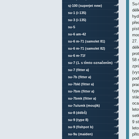
Su-
sj-100 (superjet new)
dél
su-1 (i-135)
hyd
su-3 (i-135)
pře
su-5
pís
su-6 am-42
mod
27.
su-6 m-71 (samolet 81)
dél
su-6 m-71 (samolet 82)
pro
su-6 m-71f
58 
su-7 (1. s tímto označením)
zpr
su-7 (fitter a)
(vy
su-7b (fitter a)
pod
su-7bkl (fitter a)
pra
typ
su-7bm (fitter a)
stá
su-7bmk (fitter a)
oca
su-7u/umk (moujik)
let
su-8 (ddbš)
set
su-9 (type 8)
9 s
su-9 (fishpot b)
let
při
su-9u (maiden)