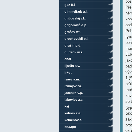
pos
gaz č.1
Pře
gimmelfarb a.l.
něm
gribovskij v.k.
kop
obd
grigorovič d.p.
Poh
grošev v.f.
typ
grochovskij p.i.
poh
grušin p.d.
mus
gudkov m.i.
JUM
chai
jak
iljušin s.v.
pad
výv
irkut
1 (
isaev a.m.
prů
izmajov r.a.
moh
jacenko v.p.
zav
jakovlev a.s.
se 
kai
(ty
Sho
kalinin k.a.
zák
kemenov a.
pro
knaapo
ve 