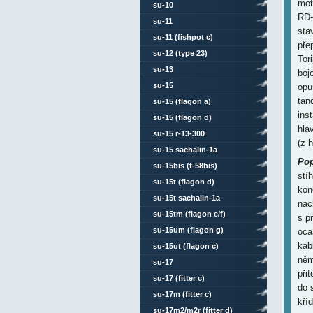
mot
su-10
RD-
su-11
sta
su-11 (fishpot c)
pře
su-12 (type 23)
Tor
su-13
boj
su-15
opu
tan
su-15 (flagon a)
ins
su-15 (flagon d)
hla
su-15 r-13-300
(z 
su-15 sachalin-1a
Pop
su-15bis (t-58bis)
stí
su-15t (flagon d)
kon
su-15t sachalin-1a
nac
su-15tm (flagon e/f)
s p
su-15um (flagon g)
oca
kab
su-15ut (flagon c)
něm
su-17
při
su-17 (fitter c)
do 
su-17m (fitter c)
kří
su-17m2/m2r (fitter d)