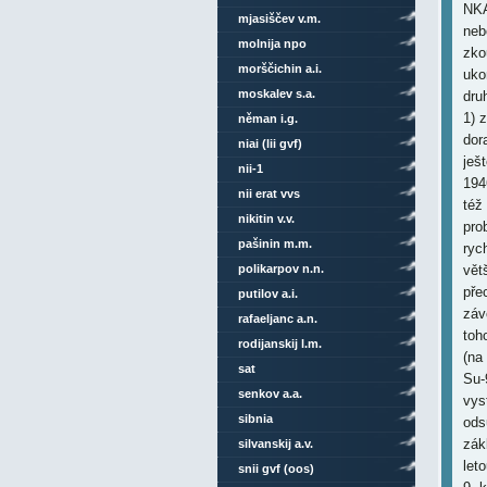
NKA
mjasiščev v.m.
neb
molnija npo
zko
morščichin a.i.
uko
moskalev s.a.
dru
1) z
něman i.g.
dor
niai (lii gvf)
ješ
nii-1
194
nii erat vvs
též
nikitin v.v.
pro
pašinin m.m.
ryc
polikarpov n.n.
vět
pře
putilov a.i.
záv
rafaeljanc a.n.
toh
rodijanskij l.m.
(na
sat
Su-
senkov a.a.
vys
sibnia
ods
zák
silvanskij a.v.
let
snii gvf (oos)