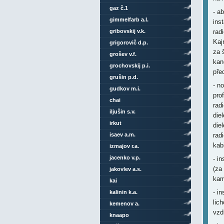
gaz č.1
- a
gimmelfarb a.l.
ins
gribovskij v.k.
rad
Kaj
grigorovič d.p.
za 
grošev v.f.
kan
grochovskij p.i.
pře
grušin p.d.
- n
gudkov m.i.
pro
chai
rad
iljušin s.v.
die
irkut
die
isaev a.m.
rad
kab
izmajov r.a.
jacenko v.p.
- i
(za
jakovlev a.s.
kam
kai
- i
kalinin k.a.
lic
kemenov a.
vzd
knaapo