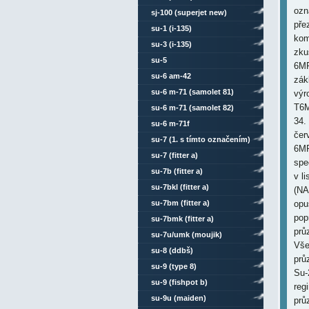
ozn
sj-100 (superjet new)
pře
su-1 (i-135)
kom
su-3 (i-135)
zku
su-5
6MR
su-6 am-42
zák
su-6 m-71 (samolet 81)
výr
T6M
su-6 m-71 (samolet 82)
34.
su-6 m-71f
čer
su-7 (1. s tímto označením)
6MP
su-7 (fitter a)
spe
su-7b (fitter a)
v l
su-7bkl (fitter a)
(NA
su-7bm (fitter a)
opu
pop
su-7bmk (fitter a)
prů
su-7u/umk (moujik)
Vše
su-8 (ddbš)
prů
su-9 (type 8)
Su-
su-9 (fishpot b)
reg
su-9u (maiden)
prů