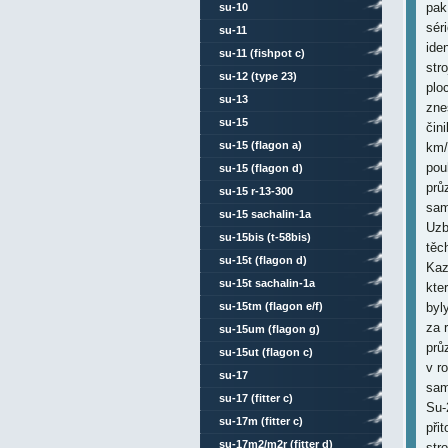
pak
su-10
sér
su-11
ide
su-11 (fishpot c)
str
su-12 (type 23)
plo
su-13
zne
su-15
čin
su-15 (flagon a)
km/
pou
su-15 (flagon d)
prů
su-15 r-13-300
sam
su-15 sachalin-1a
Uzb
su-15bis (t-58bis)
těc
su-15t (flagon d)
Kaz
su-15t sachalin-1a
kte
su-15tm (flagon e/f)
byl
za 
su-15um (flagon g)
prů
su-15ut (flagon c)
v r
su-17
sam
su-17 (fitter c)
Su-
su-17m (fitter c)
při
su-17m2/m2r (fitter d)
str