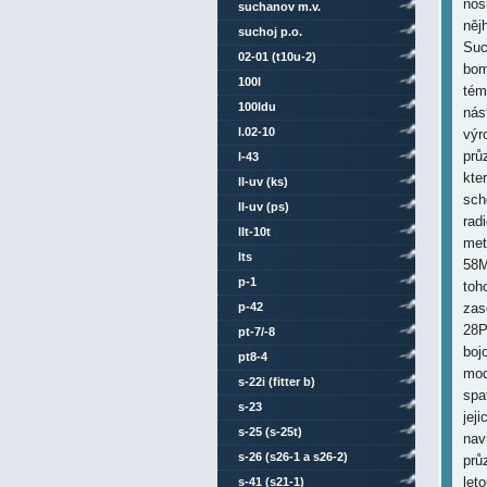
nos
suchanov m.v.
něj
suchoj p.o.
Suc
02-01 (t10u-2)
bom
100l
tém
100ldu
nás
l.02-10
výr
prů
l-43
kte
ll-uv (ks)
sch
ll-uv (ps)
rad
llt-10t
met
lts
58M
p-1
toh
p-42
zas
28P
pt-7/-8
boj
pt8-4
mod
s-22i (fitter b)
spa
s-23
jej
s-25 (s-25t)
nav
s-26 (s26-1 a s26-2)
prů
let
s-41 (s21-1)