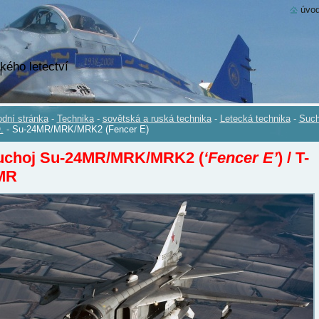
úvod
kého letectví
dní stránka
-
Technika
-
sovětská a ruská technika
-
Letecká technika
-
Such
.
-
Su-24MR/MRK/MRK2 (Fencer E)
uchoj Su-24MR/MRK/MRK2 (
‘Fencer E’
) / T-
MR