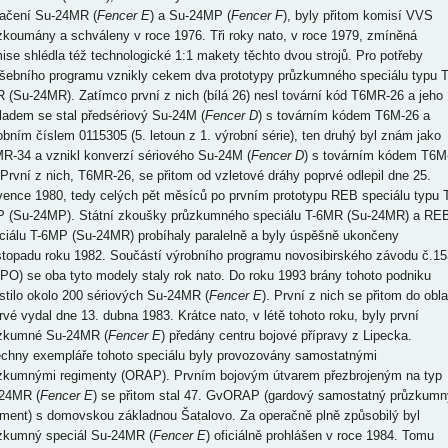
ačení Su-24MR (
Fencer E
) a Su-24MP (
Fencer F
), byly přitom komisí VVS
zkoumány a schváleny v roce 1976. Tři roky nato, v roce 1979, zmíněná
ise shlédla též technologické 1:1 makety těchto dvou strojů. Pro potřeby
šebního programu vznikly cekem dva prototypy průzkumného speciálu typu T
 (Su-24MR). Zatímco první z nich (bílá 26) nesl tovární kód T6MR-26 a jeho
ladem se stal předsériový Su-24M (
Fencer D
) s továrním kódem T6M-26 a
obním číslem 0115305 (5. letoun z 1. výrobní série), ten druhý byl znám jako
R-34 a vznikl konverzí sériového Su-24M (
Fencer D
) s továrním kódem T6M
 První z nich, T6MR-26, se přitom od vzletové dráhy poprvé odlepil dne 25.
vence 1980, tedy celých pět měsíců po prvním prototypu REB speciálu typu T
 (Su-24MP). Státní zkoušky průzkumného speciálu T-6MR (Su-24MR) a RE
ciálu T-6MP (Su-24MR) probíhaly paralelně a byly úspěšně ukončeny
istopadu roku 1982. Součástí výrobního programu novosibirského závodu č.15
PO) se oba tyto modely staly rok nato. Do roku 1993 brány tohoto podniku
stilo okolo 200 sériových Su-24MR (
Fencer E
). První z nich se přitom do obl
rvé vydal dne 13. dubna 1983. Krátce nato, v létě tohoto roku, byly první
zkumné Su-24MR (
Fencer E
) předány centru bojové přípravy z Lipecka.
chny exempláře tohoto speciálu byly provozovány samostatnými
zkumnými regimenty (ORAP). Prvním bojovým útvarem přezbrojeným na typ
24MR (
Fencer E
) se přitom stal 47. GvORAP (gardový samostatný průzkumn
iment) s domovskou základnou Šatalovo. Za operačně plně způsobilý byl
zkumný speciál Su-24MR (
Fencer E
) oficiálně prohlášen v roce 1984. Tomu