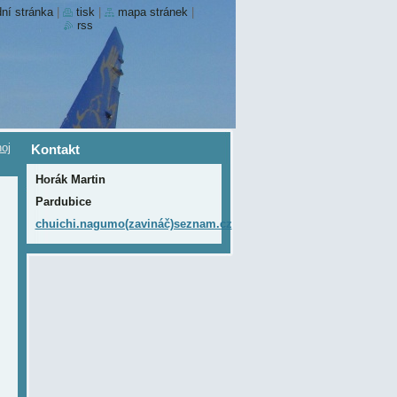
ní stránka
|
tisk
|
mapa stránek
|
rss
oj
Kontakt
Horák Martin
Pardubice
chuichi.nagumo(zavináč)seznam.cz