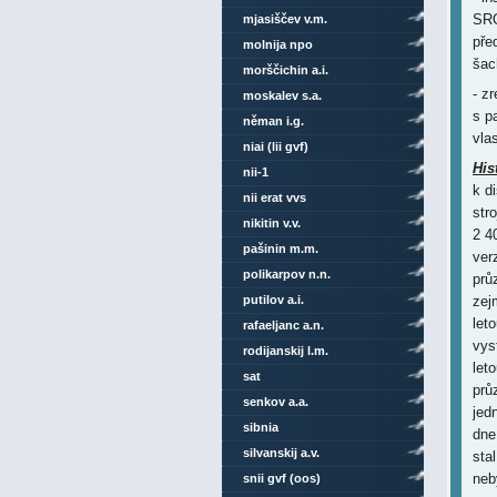
SRO
mjasiščev v.m.
pře
molnija npo
šac
morščichin a.i.
- z
moskalev s.a.
s p
něman i.g.
vla
niai (lii gvf)
His
nii-1
k d
nii erat vvs
str
nikitin v.v.
2 4
pašinin m.m.
ver
polikarpov n.n.
prů
putilov a.i.
zej
let
rafaeljanc a.n.
vys
rodijanskij l.m.
let
sat
prů
senkov a.a.
jed
sibnia
dne
silvanskij a.v.
sta
neb
snii gvf (oos)