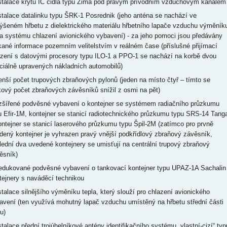
nstalace krytu IČ čidla typu Zima pod pravým přívodním vzduchovým kanálem
nstalace datalinku typu ŠRK-1 Posrednik (jeho anténa se nachází ve
ýšeném hřbetu z dielektrického materiálu hřbetního lapače vzduchu výměník
la systému chlazení avionického vybavení) - za jeho pomoci jsou předávány
kané informace pozemním velitelstvím v reálném čase (příslušné přijímací
ízení s datovými procesory typu ILO-1 a PPO-1 se nachází na korbě dvou
ciálně upravených nákladních automobilů)
enší počet trupových zbraňových pylonů (jeden na místo čtyř – tímto se
kový počet zbraňových závěsníků snížil z osmi na pět)
ozšířené podvěsné vybavení o kontejner se systémem radiačního průzkumu
u Efir-1M, kontejner se stanicí radiotechnického průzkumu typu SRS-14 Tang
ontejner se stanicí laserového průzkumu typu Špil-2M (zatímco pro prvně
dený kontejner je vyhrazen pravý vnější podkřídlový zbraňový závěsník,
lední dva uvedené kontejnery se umisťují na centrální trupový zbraňový
ěsník)
redukované podvěsné vybavení o tankovací kontejner typu UPAZ-1A Sachalin
tejnery s naváděcí technikou
nstalace silnějšího výměníku tepla, který slouží pro chlazení avionického
avení (ten využívá mohutný lapač vzduchu umístěný na hřbetu střední části
u)
nstalace přední trojúhelníkové antény identifikačního systému „vlastní-cizí“ typ