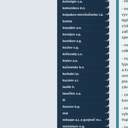
- i
kočerigin s.a.
kolesnikov d.n.
- i
vyv
kolpakov-mirošničenko l.d.
tep
komta
zís
kopejkin a.n.
zař
koroljov s.p.
spe
kostikov a.g.
- m
kozlov s.g.
cel
kričevskij s.s.
- r
krylov a.a.
typ
kučerenko b.v.
a k
kurbala l.p.
uve
kuzmin s.i.
pos
záv
laville h.
lavočkin s.a.
- z
lii
kon
lisunov b.p.
- i
mai
vyb
trup
mikojan a.i. a gurjevič m.i.
michelson n.g.
- i