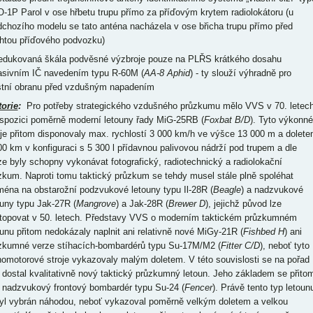
-1P Parol v ose hřbetu trupu přímo za příďovým krytem radiolokátoru (u
dchozího modelu se tato anténa nacházela v ose břicha trupu přímo před
htou příďového podvozku)
redukovaná škála podvěsné výzbroje pouze na PLŘS krátkého dosahu
asivním IČ navedením typu R-60M (
AA-8 Aphid
) - ty slouží výhradně pro
stní obranu před vzdušným napadením
torie
:
Pro potřeby strategického vzdušného průzkumu mělo VVS v 70. letec
ispozici poměrně moderní letouny řady MiG-25RB (
Foxbat B/D
). Tyto výkonné
oje přitom disponovaly max. rychlostí 3 000 km/h ve výšce 13 000 m a dolet
00 km v konfiguraci s 5 300 l přídavnou palivovou nádrží pod trupem a dle
ze byly schopny vykonávat fotografický, radiotechnický a radiolokační
zkum. Naproti tomu taktický průzkum se tehdy musel stále plně spoléhat
ména na obstarožní podzvukové letouny typu Il-28R (
Beagle
) a nadzvukové
ouny typu Jak-27R (
Mangrove
) a Jak-28R (
Brewer D
), jejichž původ lze
topovat v 50. letech. Představy VVS o moderním taktickém průzkumném
ounu přitom nedokázaly naplnit ani relativně nové MiGy-21R (
Fishbed H
) ani
zkumné verze stíhacích-bombardérů typu Su-17M/M2 (
Fitter C/D
), neboť tyto
nomotorové stroje vykazovaly malým doletem. V této souvislosti se na pořad
 dostal kvalitativně nový taktický průzkumný letoun. Jeho základem se přito
l nadzvukový frontový bombardér typu Su-24 (
Fencer
). Právě tento typ letoun
yl vybrán náhodou, neboť vykazoval poměrně velkým doletem a velkou