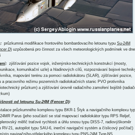
p
:
průzkumná modifikace frontového bombardovacího letounu typu
Su-24M
ncer D
)
uzpůsobená pro činnost za všech meteorologických podmínek ve dne
i
ení
:
zjišťování pozice vojsk, inženýrsko-technických konstrukcí (mosty,
unikace, komunikační uzle) a hladinových cílů, rozpoznávaní bojové technik
tivníka, mapování terénu za pomoci radiolokátoru (SLAR), zjišťování pozice,
u a pracovního režimu pozemních radiolokačních stanic PVO protivníka
diotechnický průzkum) a zjišťování úrovně radiačního zamoření bojiště (radiač
zkum)
išnosti od letounu Su-24M (Fencer D)
:
nstalace průzkumného komplexu typu BKR-1 Štyk a navigačního komplexu ty
24MR Parus (jeho součástí se stal mapovací radiolokátor typu RPS Reljef,
plerovský měřič traťové rychlosti a úhlu snosu typu DISS-7, radiovýškoměr
u RV-21, autopilot typu SAU-6, inerční navigační systém a číslicový počítač)
místo navigačního-střeleckého komplexu typu PNS-24M Tygr-NS