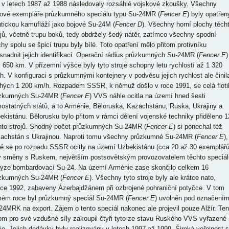
 v letech 1987 až 1988 následovaly rozsáhlé vojskové zkoušky. Všechny
iové exempláře průzkumného speciálu typu Su-24MR (
Fencer E
) byly opatřen
ntickou kamufláží jako bojové Su-24M (
Fencer D
). Všechny horní plochy těch
ojů, včetně trupu boků, tedy obdržely šedý nátěr, zatímco všechny spodní
chy spolu se špicí trupu byly bílé. Toto opatření mělo přitom protivníku
snadnit jejich identifikaci. Operační rádius průzkumných Su-24MR (
Fencer E
)
il 650 km. V přízemní výšce byly tyto stroje schopny letu rychlostí až 1 320
h. V konfiguraci s průzkumnými kontejnery v podvěsu jejich rychlost ale činil
hých 1 200 km/h. Rozpadem SSSR, k němuž došlo v roce 1991, se celá floti
zkumných Su-24MR (
Fencer E
) VVS náhle ocitla na území hned šesti
ostatných států, a to Arménie, Běloruska, Kazachstánu, Ruska, Ukrajiny a
ekistánu. Bělorusku bylo přitom v rámci dělení vojenské techniky přiděleno 1
hto strojů. Shodný počet průzkumných Su-24MR (
Fencer E
) si ponechal též
achstán s Ukrajinou. Naproti tomu všechny průzkumné Su-24MR (
Fencer E
),
ré se po rozpadu SSSR ocitly na území Uzbekistánu (cca 20 až 30 exemplářů
y směny s Ruskem, největším postsovětským provozovatelem těchto speciál
ryze bombardovací Su-24. Na území Arménie zase skončilo celkem 16
zkumných Su-24MR (
Fencer E
). Všechny tyto stroje byly ale krátce nato,
oce 1992, zabaveny Ázerbajdžánem při ozbrojené pohraniční potyčce. V tom
ém roce byl průzkumný speciál Su-24MR (
Fencer E
) uvolněn pod označení
24MRK na export. Zájem o tento speciál nakonec ale projevil pouze Alžír. Ten
tom pro své vzdušné síly zakoupil čtyři tyto ze stavu Ruského VVS vyřazené
oje. Jejich dodávky byly realizovány v letech 1997 až 1999. Široká veřejnost 