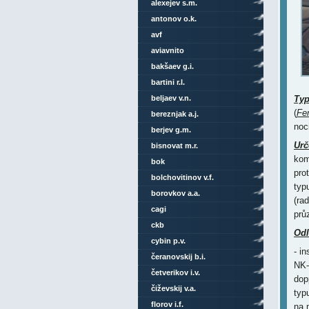
alexejev s.m.
antonov o.k.
avf
aviavnito
bakšaev g.i.
bartini r.l.
beljaev v.n.
Ty
(
Fe
bereznjak a.j.
noc
berjev g.m.
Urč
bisnovat m.r.
kom
bok
pro
bolchovitinov v.f.
typ
borovkov a.a.
(ra
cagi
prů
ckb
Odl
cybin p.v.
- i
čeranovskij b.i.
NK-
četverikov i.v.
dop
čiževskij v.a.
typ
florov i.f.
na 