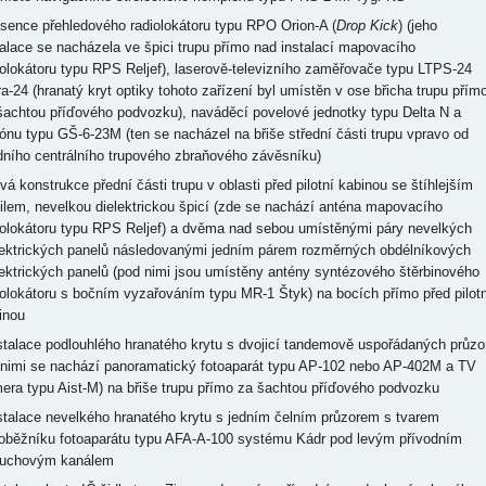
bsence přehledového radiolokátoru typu RPO Orion-A (
Drop Kick
) (jeho
talace se nacházela ve špici trupu přímo nad instalací mapovacího
iolokátoru typu RPS Reljef), laserově-televizního zaměřovače typu LTPS-24
ra-24 (hranatý kryt optiky tohoto zařízení byl umístěn v ose břicha trupu přím
šachtou příďového podvozku), naváděcí povelové jednotky typu Delta N a
ónu typu GŠ-6-23M (ten se nacházel na břiše střední části trupu vpravo od
dního centrálního trupového zbraňového závěsníku)
ová konstrukce přední části trupu v oblasti před pilotní kabinou se štíhlejším
filem, nevelkou dielektrickou špicí (zde se nachází anténa mapovacího
iolokátoru typu RPS Reljef) a dvěma nad sebou umístěnými páry nevelkých
lektrických panelů následovanými jedním párem rozměrných obdélníkových
lektrických panelů (pod nimi jsou umístěny antény syntézového štěrbinového
iolokátoru s bočním vyzařováním typu MR-1 Štyk) na bocích přímo před pilotn
inou
nstalace podlouhlého hranatého krytu s dvojicí tandemově uspořádaných průzo
 nimi se nachází panoramatický fotoaparát typu AP-102 nebo AP-402M a TV
era typu Aist-M) na břiše trupu přímo za šachtou příďového podvozku
nstalace nevelkého hranatého krytu s jedním čelním průzorem s tvarem
hoběžníku fotoaparátu typu AFA-A-100 systému Kádr pod levým přívodním
uchovým kanálem