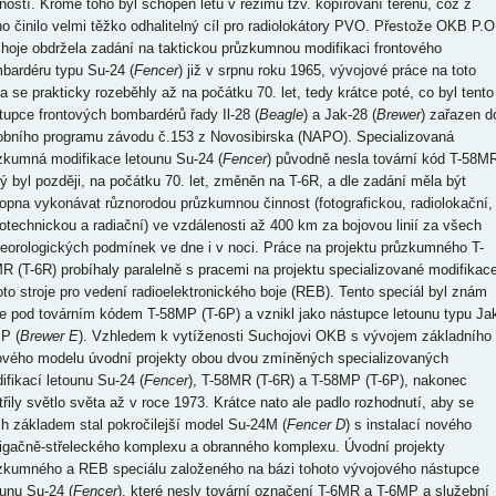
ností. Kromě toho byl schopen letu v režimu tzv. kopírování terénu, což z
ho činilo velmi těžko odhalitelný cíl pro radiolokátory PVO. Přestože OKB P.O
hoje obdržela zadání na taktickou průzkumnou modifikaci frontového
bardéru typu Su-24 (
Fencer
) již v srpnu roku 1965, vývojové práce na toto
a se prakticky rozeběhly až na počátku 70. let, tedy krátce poté, co byl tento
tupce frontových bombardérů řady Il-28 (
Beagle
) a Jak-28 (
Brewer
) zařazen d
obního programu závodu č.153 z Novosibirska (NAPO). Specializovaná
zkumná modifikace letounu Su-24 (
Fencer
) původně nesla tovární kód T-58M
rý byl později, na počátku 70. let, změněn na T-6R, a dle zadání měla být
opna vykonávat různorodou průzkumnou činnost (fotografickou, radiolokační,
iotechnickou a radiační) ve vzdálenosti až 400 km za bojovou linií za všech
eorologických podmínek ve dne i v noci. Práce na projektu průzkumného T-
R (T-6R) probíhaly paralelně s pracemi na projektu specializované modifikac
oto stroje pro vedení radioelektronického boje (REB). Tento speciál byl znám
e pod továrním kódem T-58MP (T-6P) a vznikl jako nástupce letounu typu Ja
P (
Brewer E
). Vzhledem k vytíženosti Suchojovi OKB s vývojem základního
ového modelu úvodní projekty obou dvou zmíněných specializovaných
ifikací letounu Su-24 (
Fencer
), T-58MR (T-6R) a T-58MP (T-6P), nakonec
třily světlo světa až v roce 1973. Krátce nato ale padlo rozhodnutí, aby se
ich základem stal pokročilejší model Su-24M (
Fencer D
) s instalací nového
igačně-střeleckého komplexu a obranného komplexu. Úvodní projekty
zkumného a REB speciálu založeného na bázi tohoto vývojového nástupce
ounu Su-24 (
Fencer
), které nesly tovární označení T-6MR a T-6MP a služební