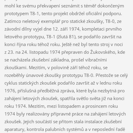
mohl ke svému překvapení seznámit s téměř dokončeným
prototypem T8-1, tento projekt obdržel oficiální podporu.
Zatímco neletový exemplář pro statické zkoušky, T8-0, ze
závodní dílny vyjel dne 12. září 1974, kompletaci prvního
letového prototypu, T8-1 (žlutá 81), se podařilo završit na
konci října roku téhož roku. Ještě než byl tento stroj v noci
z 23. na 24. listopadu 1974 přepraven do Žukovského, kde
se nacházela zkušební základna, prošel vibračními
zkouškami. Mezitím, v polovině září téhož roku, se
rozeběhly únavové zkoušky prototypu T8-0. Přestože se celý
cyklus statických zkoušek podařilo završit až v lednu roku
1976, příslušná předběžná zpráva, které byla nezbytná pro
zahájení letových zkoušek, spatřila světlo světa již na konci
roku 1974. Mezitím, mezi listopadem a prosincem roku
1974 byly realizovány přípravné práce na zahájení letových
zkoušek. Jejich součástí se přitom stala instalace zkušební
aparatury, kontrola palubních systémů a v neposlední řadě