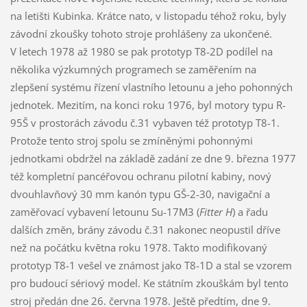
na letišti Kubinka. Krátce nato, v listopadu téhož roku, byly
závodní zkoušky tohoto stroje prohlášeny za ukončené.
V letech 1978 až 1980 se pak prototyp T8-2D podílel na
několika výzkumných programech se zaměřením na
zlepšení systému řízení vlastního letounu a jeho pohonných
jednotek. Mezitím, na konci roku 1976, byl motory typu R-
95Š v prostorách závodu č.31 vybaven též prototyp T8-1.
Protože tento stroj spolu se zmíněnými pohonnými
jednotkami obdržel na základě zadání ze dne 9. března 1977
též kompletní pancéřovou ochranu pilotní kabiny, nový
dvouhlavňový 30 mm kanón typu GŠ-2-30, navigační a
zaměřovací vybavení letounu Su-17M3 (
Fitter H
) a řadu
dalších změn, brány závodu č.31 nakonec neopustil dříve
než na počátku května roku 1978. Takto modifikovaný
prototyp T8-1 vešel ve známost jako T8-1D a stal se vzorem
pro budoucí sériový model. Ke státním zkouškám byl tento
stroj předán dne 26. června 1978. Ještě předtím, dne 9.