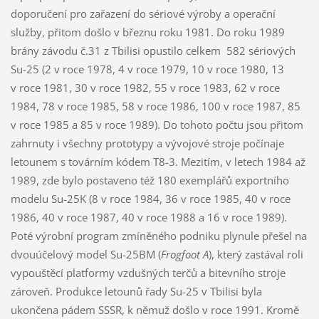
doporučení pro zařazení do sériové výroby a operační
služby, přitom došlo v březnu roku 1981. Do roku 1989
brány závodu č.31 z Tbilisi opustilo celkem 582 sériových
Su-25 (2 v roce 1978, 4 v roce 1979, 10 v roce 1980, 13
v roce 1981, 30 v roce 1982, 55 v roce 1983, 62 v roce
1984, 78 v roce 1985, 58 v roce 1986, 100 v roce 1987, 85
v roce 1985 a 85 v roce 1989). Do tohoto počtu jsou přitom
zahrnuty i všechny prototypy a vývojové stroje počínaje
letounem s továrním kódem T8-3. Mezitím, v letech 1984 až
1989, zde bylo postaveno též 180 exemplářů exportního
modelu Su-25K (8 v roce 1984, 36 v roce 1985, 40 v roce
1986, 40 v roce 1987, 40 v roce 1988 a 16 v roce 1989).
Poté výrobní program zmíněného podniku plynule přešel na
dvouúčelový model Su-25BM (
Frogfoot A
), který zastával roli
vypouštěcí platformy vzdušných terčů a bitevního stroje
zároveň. Produkce letounů řady Su-25 v Tbilisi byla
ukončena pádem SSSR, k němuž došlo v roce 1991. Kromě