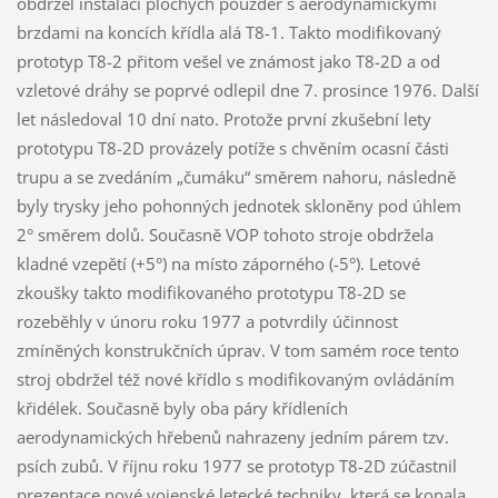
obdržel instalaci plochých pouzder s aerodynamickými
brzdami na koncích křídla alá T8-1. Takto modifikovaný
prototyp T8-2 přitom vešel ve známost jako T8-2D a od
vzletové dráhy se poprvé odlepil dne 7. prosince 1976. Další
let následoval 10 dní nato. Protože první zkušební lety
prototypu T8-2D provázely potíže s chvěním ocasní části
trupu a se zvedáním „čumáku“ směrem nahoru, následně
byly trysky jeho pohonných jednotek skloněny pod úhlem
2° směrem dolů. Současně VOP tohoto stroje obdržela
kladné vzepětí (+5°) na místo záporného (-5°). Letové
zkoušky takto modifikovaného prototypu T8-2D se
rozeběhly v únoru roku 1977 a potvrdily účinnost
zmíněných konstrukčních úprav. V tom samém roce tento
stroj obdržel též nové křídlo s modifikovaným ovládáním
křidélek. Současně byly oba páry křídleních
aerodynamických hřebenů nahrazeny jedním párem tzv.
psích zubů. V říjnu roku 1977 se prototyp T8-2D zúčastnil
prezentace nové vojenské letecké techniky, která se konala