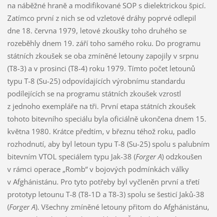
na náběžné hraně a modifikované SOP s dielektrickou špicí.
Zatímco první z nich se od vzletové dráhy poprvé odlepil
dne 18. června 1979, letové zkoušky toho druhého se
rozeběhly dnem 19. září toho samého roku. Do programu
státních zkoušek se oba zmíněné letouny zapojily v srpnu
(T8-3) a v prosinci (T8-4) roku 1979. Tímto počet letounů
typu T-8 (Su-25) odpovídajících výrobnímu standardu
podílejících se na programu státních zkoušek vzrostl
z jednoho exempláře na tři. První etapa státních zkoušek
tohoto bitevního speciálu byla oficiálně ukončena dnem 15.
května 1980. Krátce předtím, v březnu téhož roku, padlo
rozhodnutí, aby byl letoun typu T-8 (Su-25) spolu s palubním
bitevním VTOL speciálem typu Jak-38 (
Forger A
) odzkoušen
v rámci operace „Romb“ v bojových podmínkách války
v Afghánistánu. Pro tyto potřeby byl vyčleněn první a třetí
prototyp letounu T-8 (T8-1D a T8-3) spolu se šesticí Jaků-38
(
Forger A
). Všechny zmíněné letouny přitom do Afghánistánu,