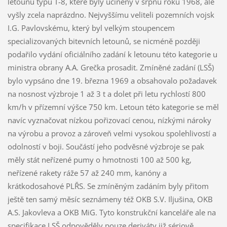
letounu typu T-8, které byly učiněny v srpnu roku 1968, ale
vyšly zcela naprázdno. Nejvyššímu veliteli pozemních vojsk
I.G. Pavlovskému, který byl velkým stoupencem
specializovaných bitevních letounů, se nicméně později
podařilo vydání oficiálního zadání k letounu této kategorie u
ministra obrany A.A. Grečka prosadit. Zmíněné zadání (LSŠ)
bylo vypsáno dne 19. března 1969 a obsahovalo požadavek
na nosnost výzbroje 1 až 3 t a dolet při letu rychlostí 800
km/h v přízemní výšce 750 km. Letoun této kategorie se měl
navíc vyznačovat nízkou pořizovací cenou, nízkými nároky
na výrobu a provoz a zároveň velmi vysokou spolehlivostí a
odolností v boji. Součástí jeho podvěsné výzbroje se pak
měly stát neřízené pumy o hmotnosti 100 až 500 kg,
neřízené rakety ráže 57 až 240 mm, kanóny a
krátkodosahové PLŘS. Se zmíněným zadáním byly přitom
ještě ten samý měsíc seznámeny též OKB S.V. Iljušina, OKB
A.S. Jakovleva a OKB MiG. Tyto konstrukční kanceláře ale na
specifikace LSŠ odpověděly pouze deriváty již sériově