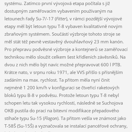
systému. Zatímco první vývojová etapa počítala s již
dostupným zaměřovacím vybavením používaným na
letounech řady Su-7/-17 (
Fitter
), v rámci pozdější vývojové
etapy měl být letoun typu T-8 vybaven kvalitativně novým
zbraňovým systémem. Součástí výzbroje tohoto stroje se
měl stát též pevně vestavěný dvouhlavňový 23 mm kanón.
Pro přepravu podvěsné výzbroje a kontejnerů se zaměřovací
technikou mělo sloužit celkem šest křídleních závěsníků. Na
dvou z nich mělo být navíc možné přepravovat 600 l PTB.
Krátce nato, v srpnu roku 1971, ale VVS přišlo s přísnějším
zadáním na max. rychlost. Ta přitom měla nyní činit
nejméně 1 200 km/h v konfiguraci se čtveřicí raketových
bloků typu B-8 v podvěsu. Protože letoun typu T-8 nebyl
schopen letu tak vysokou rychlostí, následně se Suchojova
OKB pustila do prací na bitevní modifikace přepadového
stíhače typu Su-15 (
Flagon
). Ta přitom vešla ve známost jako
T-58Š (Su-15Š) a vyznačovala se instalací pancéřové ochrany,