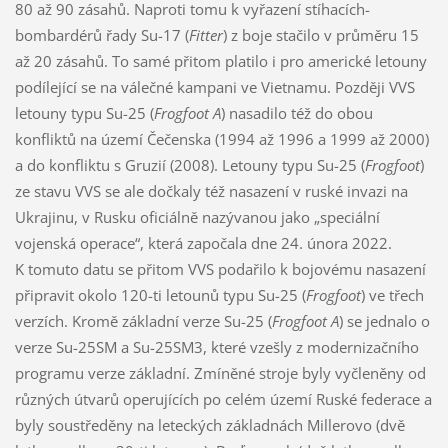
80 až 90 zásahů. Naproti tomu k vyřazení stíhacích-
bombardérů řady Su-17 (
Fitter
) z boje stačilo v průměru 15
až 20 zásahů. To samé přitom platilo i pro americké letouny
podílející se na válečné kampani ve Vietnamu. Později VVS
letouny typu Su-25 (
Frogfoot A
) nasadilo též do obou
konfliktů na území Čečenska (1994 až 1996 a 1999 až 2000)
a do konfliktu s Gruzií (2008). Letouny typu Su-25 (
Frogfoot
)
ze stavu VVS se ale dočkaly též nasazení v ruské invazi na
Ukrajinu, v Rusku oficiálně nazývanou jako „speciální
vojenská operace“, která započala dne 24. února 2022.
K tomuto datu se přitom VVS podařilo k bojovému nasazení
připravit okolo 120-ti letounů typu Su-25 (
Frogfoot
) ve třech
verzích. Kromě základní verze Su-25 (
Frogfoot A
) se jednalo o
verze Su-25SM a Su-25SM3, které vzešly z modernizačního
programu verze základní. Zmíněné stroje byly vyčleněny od
různých útvarů operujících po celém území Ruské federace a
byly soustředěny na leteckých základnách Millerovo (dvě