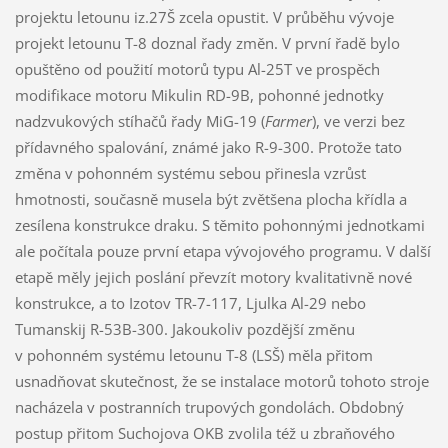
projektu letounu iz.27Š zcela opustit. V průběhu vývoje
projekt letounu T-8 doznal řady změn. V první řadě bylo
opuštěno od použití motorů typu Al-25T ve prospěch
modifikace motoru Mikulin RD-9B, pohonné jednotky
nadzvukových stíhačů řady MiG-19 (
Farmer
), ve verzi bez
přídavného spalování, známé jako R-9-300. Protože tato
změna v pohonném systému sebou přinesla vzrůst
hmotnosti, současně musela být zvětšena plocha křídla a
zesílena konstrukce draku. S těmito pohonnými jednotkami
ale počítala pouze první etapa vývojového programu. V další
etapě měly jejich poslání převzít motory kvalitativně nové
konstrukce, a to Izotov TR-7-117, Ljulka Al-29 nebo
Tumanskij R-53B-300. Jakoukoliv pozdější změnu
v pohonném systému letounu T-8 (LSŠ) měla přitom
usnadňovat skutečnost, že se instalace motorů tohoto stroje
nacházela v postranních trupových gondolách. Obdobný
postup přitom Suchojova OKB zvolila též u zbraňového