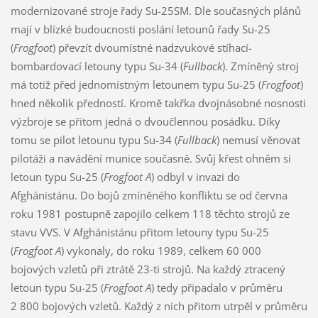
modernizované stroje řady Su-25SM. Dle současných plánů
mají v blízké budoucnosti poslání letounů řady Su-25
(
Frogfoot
) převzít dvoumístné nadzvukové stíhací-
bombardovací letouny typu Su-34 (
Fullback
). Zmíněný stroj
má totiž před jednomístným letounem typu Su-25 (
Frogfoot
)
hned několik předností. Kromě takřka dvojnásobné nosnosti
výzbroje se přitom jedná o dvoučlennou posádku. Díky
tomu se pilot letounu typu Su-34 (
Fullback
) nemusí věnovat
pilotáži a navádění munice současně. Svůj křest ohněm si
letoun typu Su-25 (
Frogfoot A
) odbyl v invazi do
Afghánistánu. Do bojů zmíněného konfliktu se od června
roku 1981 postupně zapojilo celkem 118 těchto strojů ze
stavu VVS. V Afghánistánu přitom letouny typu Su-25
(
Frogfoot A
) vykonaly, do roku 1989, celkem 60 000
bojových vzletů při ztrátě 23-ti strojů. Na každý ztracený
letoun typu Su-25 (
Frogfoot A
) tedy připadalo v průměru
2 800 bojových vzletů. Každý z nich přitom utrpěl v průměru