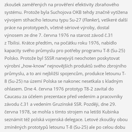
zkoušek zaměřených na prověření efektivity zbraňového
systému. Protože byla Suchojova OKB tehdy značně vytížena
vývojem stíhacího letounu typu Su-27 (
Flanker
), veškeré další
práce na prototypech, včetně sériové výroby, dostal
výnosem ze dne 7. června 1976 na starost závod č.31
z Tbilisi. Krátce předtím, na počátku roku 1976, nabídlo
kapacity svého průmyslu pro potřeby programu T-8 (Su-25)
Polsko. Protože byl SSSR nanejvýš neochoten poskytovat
výrobní „how-know“ nejnovějších produktů svého zbrojního
průmyslu, a to ani nejbližší spojencům, produkce letounu T-
8 (Su-25) na území Polska se nakonec nesetkala s kladným
ohlasem. Dne 4. června 1976 prototyp T8-2 zavítal do
Caucasu za účelem prezentace před vedením a pracovníky
závodu č.31 a vedením Gruzínské SSR. Později, dne 29.
června 1978, se mohla s tímto strojem na letišti Kubinka
seznámit též polská vojenská delegace. Letové zkoušky obou
zmíněných prototypů letounu T-8 (Su-25) ale po celou dobu