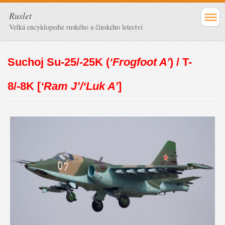
Ruslet
Velká encyklopedie ruského a čínského letectví
Suchoj Su-25/-25K (
‘Frogfoot A’
) / T-
8/-8K [
‘Ram J’
/‘
Luk A’
]