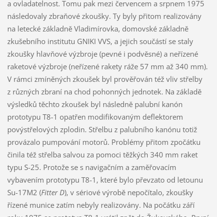
a ovladatelnost. Tomu pak mezi červencem a srpnem 1975
následovaly zbraňové zkoušky. Ty byly přitom realizovány
na letecké základně Vladimírovka, domovské základně
zkušebního institutu GNIKI VVS, a jejich součástí se staly
zkoušky hlavňové výzbroje (pevné i podvěsné) a neřízené
raketové výzbroje (neřízené rakety ráže 57 mm až 340 mm).
V rámci zmíněných zkoušek byl prověřován též vliv střelby
z různých zbraní na chod pohonných jednotek. Na základě
výsledků těchto zkoušek byl následně palubní kanón
prototypu T8-1 opatřen modifikovaným deflektorem
povýstřelových zplodin. Střelbu z palubního kanónu totiž
provázalo pumpování motorů. Problémy přitom zpočátku
činila též střelba salvou za pomoci těžkých 340 mm raket
typu S-25. Protože se s navigačním a zaměřovacím
vybavením prototypu T8-1, které bylo převzato od letounu
Su-17M2 (
Fitter D
), v sériové výrobě nepočítalo, zkoušky
řízené munice zatím nebyly realizovány. Na počátku září