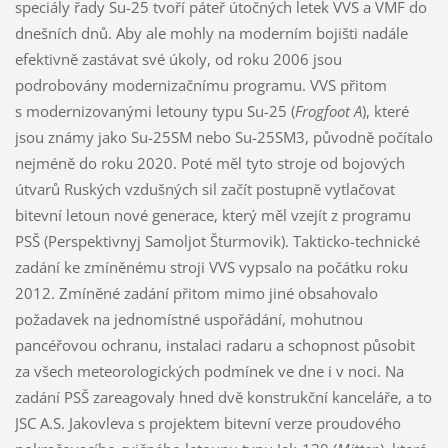
speciály řady Su-25 tvoří páteř útočných letek VVS a VMF do
dnešních dnů. Aby ale mohly na moderním bojišti nadále
efektivně zastávat své úkoly, od roku 2006 jsou
podrobovány modernizačnímu programu. VVS přitom
s modernizovanými letouny typu Su-25 (
Frogfoot A
), které
jsou známy jako Su-25SM nebo Su-25SM3, původně počítalo
nejméně do roku 2020. Poté měl tyto stroje od bojových
útvarů Ruských vzdušných sil začít postupně vytlačovat
bitevní letoun nové generace, který měl vzejít z programu
PSŠ (Perspektivnyj Samoljot Šturmovik). Takticko-technické
zadání ke zmíněnému stroji VVS vypsalo na počátku roku
2012. Zmíněné zadání přitom mimo jiné obsahovalo
požadavek na jednomístné uspořádání, mohutnou
pancéřovou ochranu, instalaci radaru a schopnost působit
za všech meteorologických podmínek ve dne i v noci. Na
zadání PSŠ zareagovaly hned dvě konstrukční kanceláře, a to
JSC A.S. Jakovleva s projektem bitevní verze proudového