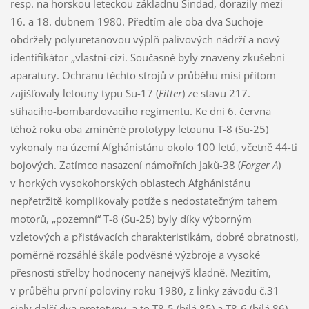
resp. na horskou leteckou základnu Šindad, dorazily mezi
16. a 18. dubnem 1980. Předtím ale oba dva Suchoje
obdržely polyuretanovou výplň palivových nádrží a nový
identifikátor „vlastní-cizí. Současně byly znaveny zkušební
aparatury. Ochranu těchto strojů v průběhu misí přitom
zajišťovaly letouny typu Su-17 (
Fitter
) ze stavu 217.
stíhacího-bombardovacího regimentu. Ke dni 6. června
téhož roku oba zmíněné prototypy letounu T-8 (Su-25)
vykonaly na území Afghánistánu okolo 100 letů, včetně 44-ti
bojových. Zatímco nasazení námořních Jaků-38 (
Forger A
)
v horkých vysokohorských oblastech Afghánistánu
nepřetržitě komplikovaly potíže s nedostatečným tahem
motorů, „pozemní“ T-8 (Su-25) byly díky výborným
vzletových a přistávacích charakteristikám, dobré obratnosti,
poměrně rozsáhlé škále podvěsné výzbroje a vysoké
přesnosti střelby hodnoceny nanejvýš kladně. Mezitím,
v průběhu první poloviny roku 1980, z linky závodu č.31
sjely další dva prototypy, a to T8-5 (bílá 85) a T8-6 (bílá 86).