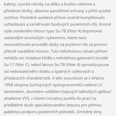
kabiny, vysoké nároky na délku a kvalitu vzletové a
přistávací dráhy, absence pancéřové ochrany a příliš vysoká
rychlost. Posledně uvedené přitom značně komplikovalo
vyhledávání a zaměřování bodových pozemních cílů. Kromě
výše uvedeného letoun typu Su-7B (
Fitter A
) disponoval
zastaralým avionickým vybavením, které navíc
neumožňovalo provádět útoky na pozemní cíle za pomoci
přesně naváděné munice. Tuto nelichotivou situaci přitom
neřešila ani instalace křídla s měnitelnou geometrií (model
Su-17
Fitter C
), neboť letoun Su-7B (
Fitter A
) oprostila pouze
od nedostatečného doletu a špatných vzletových a
přistávacích charakteristik. V této souvislosti se v březnu
1968 skupina Suchojových spolupracovníků vedená I.V.
Savčenkem, docentem oddělení bojových taktických aplikací
akademie VVS, z vlastní iniciativy pustila do prací na
předběžné studii specializovaného letounu pro přímou
palebnou podporu pozemních jednotek. Zmíněný stroj