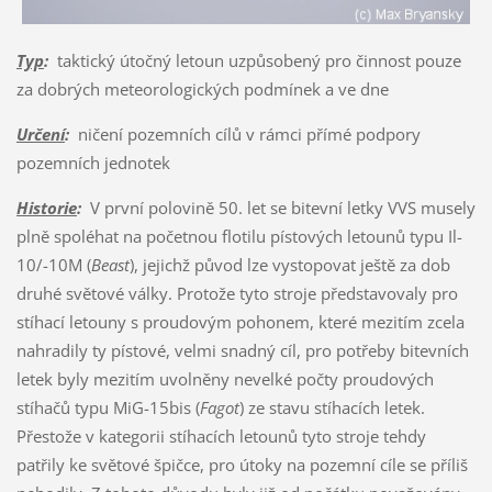
Typ
:
taktický útočný letoun uzpůsobený pro činnost pouze
za dobrých meteorologických podmínek a ve dne
Určení
:
ničení pozemních cílů v rámci přímé podpory
pozemních jednotek
Historie
:
V první polovině 50. let se bitevní letky VVS musely
plně spoléhat na početnou flotilu pístových letounů typu Il-
10/-10M (
Beast
), jejichž původ lze vystopovat ještě za dob
druhé světové války. Protože tyto stroje představovaly pro
stíhací letouny s proudovým pohonem, které mezitím zcela
nahradily ty pístové, velmi snadný cíl, pro potřeby bitevních
letek byly mezitím uvolněny nevelké počty proudových
stíhačů typu MiG-15bis (
Fagot
) ze stavu stíhacích letek.
Přestože v kategorii stíhacích letounů tyto stroje tehdy
patřily ke světové špičce, pro útoky na pozemní cíle se příliš