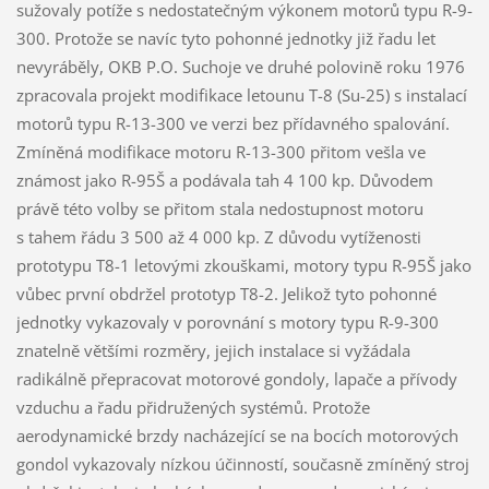
sužovaly potíže s nedostatečným výkonem motorů typu R-9-
300. Protože se navíc tyto pohonné jednotky již řadu let
nevyráběly, OKB P.O. Suchoje ve druhé polovině roku 1976
zpracovala projekt modifikace letounu T-8 (Su-25) s instalací
motorů typu R-13-300 ve verzi bez přídavného spalování.
Zmíněná modifikace motoru R-13-300 přitom vešla ve
známost jako R-95Š a podávala tah 4 100 kp. Důvodem
právě této volby se přitom stala nedostupnost motoru
s tahem řádu 3 500 až 4 000 kp. Z důvodu vytíženosti
prototypu T8-1 letovými zkouškami, motory typu R-95Š jako
vůbec první obdržel prototyp T8-2. Jelikož tyto pohonné
jednotky vykazovaly v porovnání s motory typu R-9-300
znatelně většími rozměry, jejich instalace si vyžádala
radikálně přepracovat motorové gondoly, lapače a přívody
vzduchu a řadu přidružených systémů. Protože
aerodynamické brzdy nacházející se na bocích motorových
gondol vykazovaly nízkou účinností, současně zmíněný stroj