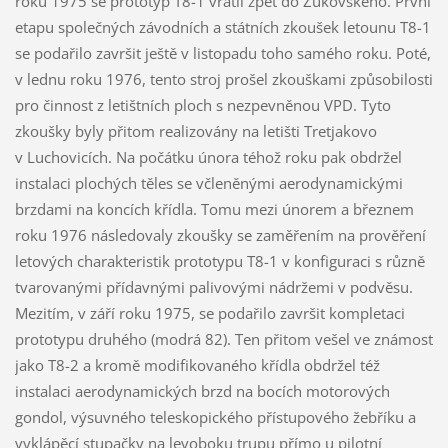
roku 1975 se prototyp T8-1 vrátil zpět do Žukovského. První
etapu společných závodních a státních zkoušek letounu T8-1
se podařilo završit ještě v listopadu toho samého roku. Poté,
v lednu roku 1976, tento stroj prošel zkouškami způsobilosti
pro činnost z letištních ploch s nezpevněnou VPD. Tyto
zkoušky byly přitom realizovány na letišti Tretjakovo
v Luchovicích. Na počátku února téhož roku pak obdržel
instalaci plochých těles se včleněnými aerodynamickými
brzdami na koncích křídla. Tomu mezi únorem a březnem
roku 1976 následovaly zkoušky se zaměřením na prověření
letových charakteristik prototypu T8-1 v konfiguraci s různě
tvarovanými přídavnými palivovými nádržemi v podvěsu.
Mezitím, v září roku 1975, se podařilo završit kompletaci
prototypu druhého (modrá 82). Ten přitom vešel ve známost
jako T8-2 a kromě modifikovaného křídla obdržel též
instalaci aerodynamických brzd na bocích motorových
gondol, výsuvného teleskopického přístupového žebříku a
vyklápěcí stupačky na levoboku trupu přímo u pilotní