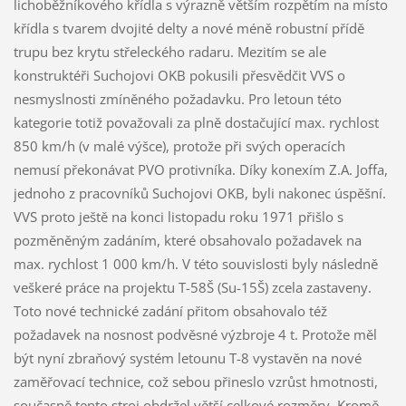
lichoběžníkového křídla s výrazně větším rozpětím na místo
křídla s tvarem dvojité delty a nové méně robustní přídě
trupu bez krytu střeleckého radaru. Mezitím se ale
konstruktéři Suchojovi OKB pokusili přesvědčit VVS o
nesmyslnosti zmíněného požadavku. Pro letoun této
kategorie totiž považovali za plně dostačující max. rychlost
850 km/h (v malé výšce), protože při svých operacích
nemusí překonávat PVO protivníka. Díky konexím Z.A. Joffa,
jednoho z pracovníků Suchojovi OKB, byli nakonec úspěšní.
VVS proto ještě na konci listopadu roku 1971 přišlo s
pozměněným zadáním, které obsahovalo požadavek na
max. rychlost 1 000 km/h. V této souvislosti byly následně
veškeré práce na projektu T-58Š (Su-15Š) zcela zastaveny.
Toto nové technické zadání přitom obsahovalo též
požadavek na nosnost podvěsné výzbroje 4 t. Protože měl
být nyní zbraňový systém letounu T-8 vystavěn na nové
zaměřovací technice, což sebou přineslo vzrůst hmotnosti,
současně tento stroj obdržel větší celkové rozměry. Kromě