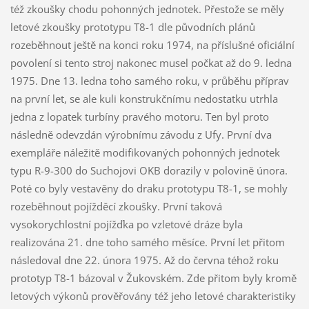
též zkoušky chodu pohonných jednotek. Přestože se měly
letové zkoušky prototypu T8-1 dle původních plánů
rozeběhnout ještě na konci roku 1974, na příslušné oficiální
povolení si tento stroj nakonec musel počkat až do 9. ledna
1975. Dne 13. ledna toho samého roku, v průběhu příprav
na první let, se ale kuli konstrukčnímu nedostatku utrhla
jedna z lopatek turbíny pravého motoru. Ten byl proto
následně odevzdán výrobnímu závodu z Ufy. První dva
exempláře náležitě modifikovaných pohonných jednotek
typu R-9-300 do Suchojovi OKB dorazily v polovině února.
Poté co byly vestavěny do draku prototypu T8-1, se mohly
rozeběhnout pojížděcí zkoušky. První taková
vysokorychlostní pojížďka po vzletové dráze byla
realizována 21. dne toho samého měsíce. První let přitom
následoval dne 22. února 1975. Až do června téhož roku
prototyp T8-1 bázoval v Žukovském. Zde přitom byly kromě
letových výkonů prověřovány též jeho letové charakteristiky