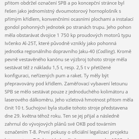
přitom obdržel označení SPB a po koncepční stránce byl
řešen jako jednomístný dvoumotorový hornoplošník s
přímým křídlem, konvenčními ocasními plochami a instalací
gondol pohonných jednotek po stranách trupu. Jeho pohon
měla obstarávat dvojice 1 750 kp proudových motorů typu
Ivčenko Al-25T, které původně vznikly jako pohonná
jednotka regionálního dopravního Jaku-40 (
Codling
). Kromě
pevně vestavěného kanónu se výzbroj tohoto stroje měla
sestávat též z nákladu 1,5 t, resp. 2,5 t v přetížené
konfiguraci, neřízených pum a raket. Ty měly být
přepravovány pod křídlem. Zaměřovací vybavení letounu
SPB se mělo sestávat pouze z jednoduchého kolimátoru a
laserového dálkoměru. Jeho vzletová hmotnost přitom měla
činit 10 t. Suchojovi byla studie tohoto stroje představena
dne 29. května téhož roku. Ten se jej přijal a následně
zahrnul do vývojových plánů své OKB pod továrním
označením T-8. První pokusy o oficiální legalizaci projektu