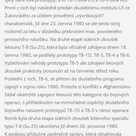
První z nich byl následně předán zkušebnímu institutu LII ze
Žukovského za účelem prověření „vývrtkových“
charakteristik. Již dne 23. června 1980 se ale tento stroj
rozlomil za letu v důsledku překročení max. povoleného
provozního násobku. Na druhé etapě státních zkoušek
letounu T-8 (Su-25), která byla oficiálně zahájena dnem 18.
června 1980, se podílely prototypy T8-1D, T8-3, T8-4 a T8-6.
Vyšetřování nehody prototypu T8-5 ale zahájení letových
zkoušek prakticky posunulo až na červenec téhož roku.
Poslední z nich, T8-6, se přitom do zkušebního programu
zapojil v srpnu roku 1980. Protože si konflikt v Afghánistánu
žádal okamžité zapojení letounů této kategorie do bojových
operací, s přihlédnutím na mimořádné úspěchy zkušebního
bojového nasazení prototypů T8-1D a T8-3 v rámci operace
Romb byla druhá etapa státních zkoušek bitevního speciálu
typu T-8 (Su-25) ukončena již dnem 30. prosince 1980.
K podpisu příslušné závěrečné zprávy, která obsahovala