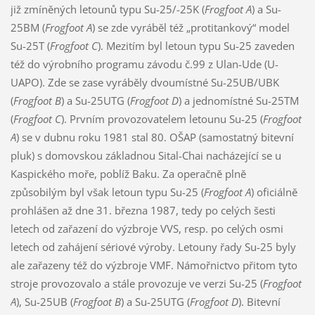
již zmíněných letounů typu Su-25/-25K (
Frogfoot A
) a Su-
25BM (
Frogfoot A
) se zde vyráběl též „protitankový“ model
Su-25T (
Frogfoot C
). Mezitím byl letoun typu Su-25 zaveden
též do výrobního programu závodu č.99 z Ulan-Ude (U-
UAPO). Zde se zase vyráběly dvoumístné Su-25UB/UBK
(
Frogfoot B
) a Su-25UTG (
Frogfoot D
) a jednomístné Su-25TM
(
Frogfoot C
). Prvním provozovatelem letounu Su-25 (
Frogfoot
A
) se v dubnu roku 1981 stal 80. OŠAP (samostatný bitevní
pluk) s domovskou základnou Sital-Chai nacházející se u
Kaspického moře, poblíž Baku. Za operačně plně
způsobilým byl však letoun typu Su-25 (
Frogfoot A
) oficiálně
prohlášen až dne 31. března 1987, tedy po celých šesti
letech od zařazení do výzbroje VVS, resp. po celých osmi
letech od zahájení sériové výroby. Letouny řady Su-25 byly
ale zařazeny též do výzbroje VMF. Námořnictvo přitom tyto
stroje provozovalo a stále provozuje ve verzi Su-25 (
Frogfoot
A
), Su-25UB (
Frogfoot B
) a Su-25UTG (
Frogfoot D
). Bitevní