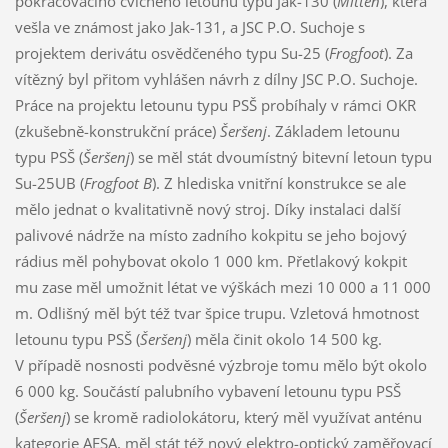
pokračovacího cvičného letounu typu Jak-130 (
Mitten
), která
vešla ve známost jako Jak-131, a JSC P.O. Suchoje s
projektem derivátu osvědčeného typu Su-25 (
Frogfoot
). Za
vítězný byl přitom vyhlášen návrh z dílny JSC P.O. Suchoje.
Práce na projektu letounu typu PSŠ probíhaly v rámci OKR
(zkušebně-konstrukční práce)
Šeršenj
. Základem letounu
typu PSŠ (
Šeršenj
) se měl stát dvoumístný bitevní letoun typu
Su-25UB (
Frogfoot B
). Z hlediska vnitřní konstrukce se ale
mělo jednat o kvalitativně nový stroj. Díky instalaci další
palivové nádrže na místo zadního kokpitu se jeho bojový
rádius měl pohybovat okolo 1 000 km. Přetlakový kokpit
mu zase měl umožnit létat ve výškách mezi 10 000 a 11 000
m. Odlišný měl být též tvar špice trupu. Vzletová hmotnost
letounu typu PSŠ (
Šeršenj
) měla činit okolo 14 500 kg.
V případě nosnosti podvěsné výzbroje tomu mělo být okolo
6 000 kg. Součástí palubního vybavení letounu typu PSŠ
(
Šeršenj
) se kromě radiolokátoru, který měl využívat anténu
kategorie AESA, měl stát též nový elektro-optický zaměřovací