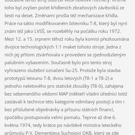
toho byl zvýšen počet křídleních zbraňových závěsníků ze
šesti na deset. Změnami prošla též mechanizace křídla.
Práce na takto modifikovaném bitevníku T-8, který byl nyní
znám též jako LVSŠ, se rozeběhly na počátku roku 1972.
Mezi 12. a 15. srpnem téhož roku byla komisí přezkoumána
dvojice technologických 1:1 maket tohoto stroje. Jedna z
nich jej přitom ztvárňovala v provedení se zjednodušeným
palubním vybavením. Současně bylo pro tento stroj
vyhrazeno služební označení Su-25. Protože byla stavba
prototypů letounu T-8, dvou letových (T8-1 a T8-2) a
jednoho neletového pro statické zkoušky (T8-0), zahájena
bez sebemenšího vědomí MAP (někteří vládní úředníci totiž
zastávali k technice této kategorie odmítavý postoj) a tím i
bez příslušené objednávky a přísunu státních financí,
zpočátku postupovala velmi pomalu. Teprve až dne 6.
května 1974, tedy krátce po návštěvě ministra leteckého
průmyslu P.V. Dementjeva Suchojovi OKB, který se zde