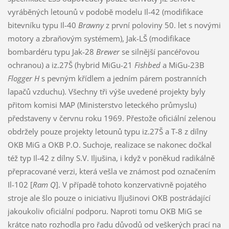
vyráběných letounů v podobě modelu Il-42 (modifikace
bitevníku typu Il-40
Brawny
z první poloviny 50. let s novými
motory a zbraňovým systémem), Jak-LŠ (modifikace
bombardéru typu Jak-28
Brewer
se silnější pancéřovou
ochranou) a iz.27Š (hybrid MiGu-21
Fishbed
a MiGu-23B
Flogger H
s pevným křídlem a jedním párem postranních
lapačů vzduchu). Všechny tři výše uvedené projekty byly
přitom komisi MAP (Ministerstvo leteckého průmyslu)
představeny v červnu roku 1969. Přestože oficiální zelenou
obdržely pouze projekty letounů typu iz.27Š a T-8 z dílny
OKB MiG a OKB P.O. Suchoje, realizace se nakonec dočkal
též typ Il-42 z dílny S.V. Iljušina, i když v poněkud radikálně
přepracované verzi, která vešla ve známost pod označením
Il-102 [
Ram Q
]. V případě tohoto konzervativně pojatého
stroje ale šlo pouze o iniciativu Iljušinovi OKB postrádající
jakoukoliv oficiální podporu. Naproti tomu OKB MiG se
krátce nato rozhodla pro řadu důvodů od veškerých prací na