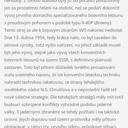
nehodily. Z tohoto důvodu byly již od počátku považovány
jen za prozatímní řešení na období, než se podaří dokončit
vývoj prvního domácího specializovaného bitevního letounu
s proudovým pohonem v podobě typu Il-40P (
Brawny
).
Tento stroj se ale k bojovým útvarům VVS nakonec nedostal.
Dne 13. dubna 1956, tedy krátce nato, co byl zaveden do
sériové výroby, totiž vyšlo nařízení, na jehož základě musel
být jeho vývoj, stejně jako vývoj všech konvenčních
bitevních letounů na území SSSR, s definitivní platností
zastaven. Toto byl přitom důsledek tvrdého prosazování
zcela scestného názoru, že lze konvenční leteckou techniku
nahradit technikou raketovou, ze strany tehdejšího
sovětského vůdce N.S. Chruščova a v neposlední řadě též
nové válečné strategie. Dle tehdejších stratégů měly mít totiž
budoucí ozbrojené konflikty výhradně podobu jaderné
války. S jadernými zbraněmi se tehdy počítalo i na taktické
úrovni. Jejich dopravu nad území protivníka měly přitom
obstarávat, v rámci tzv. prvního úderu, průnikové stíhací-