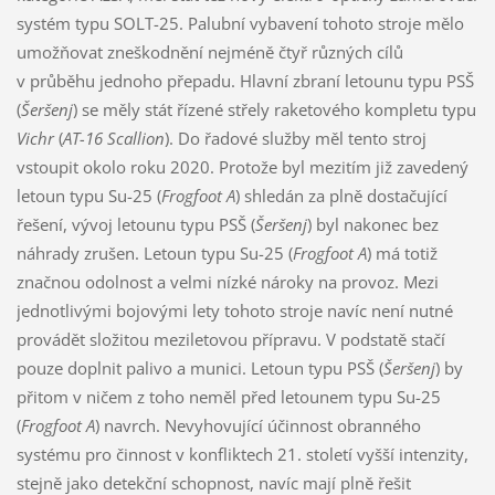
systém typu SOLT-25. Palubní vybavení tohoto stroje mělo
umožňovat zneškodnění nejméně čtyř různých cílů
v průběhu jednoho přepadu. Hlavní zbraní letounu typu PSŠ
(
Šeršenj
) se měly stát řízené střely raketového kompletu typu
Vichr
(
AT-16 Scallion
). Do řadové služby měl tento stroj
vstoupit okolo roku 2020. Protože byl mezitím již zavedený
letoun typu Su-25 (
Frogfoot A
) shledán za plně dostačující
řešení, vývoj letounu typu PSŠ (
Šeršenj
) byl nakonec bez
náhrady zrušen. Letoun typu Su-25 (
Frogfoot A
) má totiž
značnou odolnost a velmi nízké nároky na provoz. Mezi
jednotlivými bojovými lety tohoto stroje navíc není nutné
provádět složitou meziletovou přípravu. V podstatě stačí
pouze doplnit palivo a munici. Letoun typu PSŠ (
Šeršenj
) by
přitom v ničem z toho neměl před letounem typu Su-25
(
Frogfoot A
) navrch. Nevyhovující účinnost obranného
systému pro činnost v konfliktech 21. století vyšší intenzity,
stejně jako detekční schopnost, navíc mají plně řešit