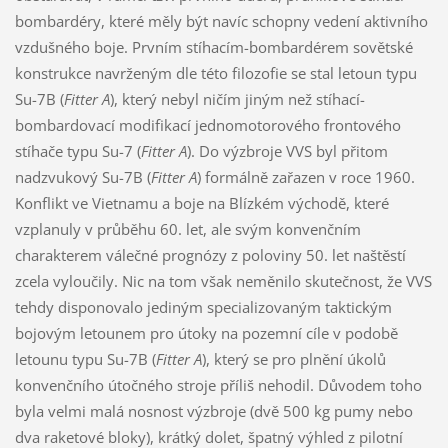
bombardéry, které měly být navíc schopny vedení aktivního
vzdušného boje. Prvním stíhacím-bombardérem sovětské
konstrukce navrženým dle této filozofie se stal letoun typu
Su-7B (
Fitter A
), který nebyl ničím jiným než stíhací-
bombardovací modifikací jednomotorového frontového
stíhače typu Su-7 (
Fitter A
). Do výzbroje VVS byl přitom
nadzvukový Su-7B (
Fitter A
) formálně zařazen v roce 1960.
Konflikt ve Vietnamu a boje na Blízkém východě, které
vzplanuly v průběhu 60. let, ale svým konvenčním
charakterem válečné prognózy z poloviny 50. let naštěstí
zcela vyloučily. Nic na tom však neměnilo skutečnost, že VVS
tehdy disponovalo jediným specializovaným taktickým
bojovým letounem pro útoky na pozemní cíle v podobě
letounu typu Su-7B (
Fitter A
), který se pro plnění úkolů
konvenčního útočného stroje příliš nehodil. Důvodem toho
byla velmi malá nosnost výzbroje (dvě 500 kg pumy nebo
dva raketové bloky), krátký dolet, špatný výhled z pilotní