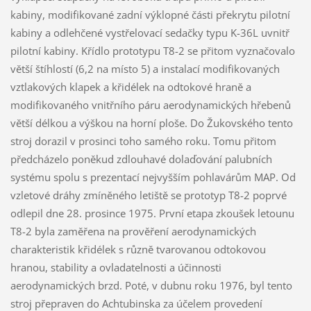
kabiny, modifikované zadní výklopné části překrytu pilotní
kabiny a odlehčené vystřelovací sedačky typu K-36L uvnitř
pilotní kabiny. Křídlo prototypu T8-2 se přitom vyznačovalo
větší štíhlostí (6,2 na místo 5) a instalací modifikovaných
vztlakových klapek a křidélek na odtokové hraně a
modifikovaného vnitřního páru aerodynamických hřebenů
větší délkou a výškou na horní ploše. Do Žukovského tento
stroj dorazil v prosinci toho samého roku. Tomu přitom
předcházelo poněkud zdlouhavé dolaďování palubních
systému spolu s prezentací nejvyšším pohlavárům MAP. Od
vzletové dráhy zmíněného letiště se prototyp T8-2 poprvé
odlepil dne 28. prosince 1975. První etapa zkoušek letounu
T8-2 byla zaměřena na prověření aerodynamických
charakteristik křidélek s různě tvarovanou odtokovou
hranou, stability a ovladatelnosti a účinnosti
aerodynamických brzd. Poté, v dubnu roku 1976, byl tento
stroj přepraven do Achtubinska za účelem provedení