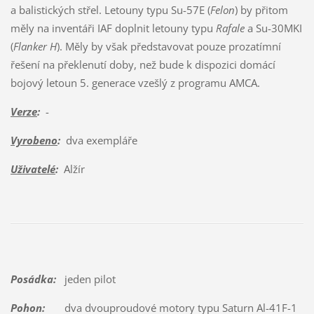
a balistických střel. Letouny typu Su-57E (
Felon
) by přitom
měly na inventáři IAF doplnit letouny typu
Rafale
a Su-30MKI
(
Flanker H
). Měly by však představovat pouze prozatímní
řešení na překlenutí doby, než bude k dispozici domácí
bojový letoun 5. generace vzešlý z programu AMCA.
Verze
:
-
Vyrobeno
:
dva exempláře
Uživatelé
:
Alžír
Posádka:
jeden pilot
Pohon:
dva dvouproudové motory typu Saturn Al-41F-1