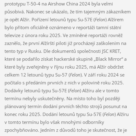
prototypu T-50-4 na Airshow China 2024 byla velmi
působivá. Nakonec se ukázalo, že tím tajemným zákazníkem
je opět Alžír. Pořízení letounů typu Su-57E (
Felon
) Alžírem
bylo přitom oficiálně oznámeno v reportáži tamní státní
televize z února roku 2025. Ve zmíněné reportáži rovněž
zaznělo, že první Alžírští piloti již procházejí zaškolením na
tento typ v Rusku. Dle dokumentů společnosti JSC KRET,
které se podařilo získat hackerské skupině „Black Mirror“ a
které byly zveřejněny v říjnu roku 2025, má Alžír obdržet
celkem 12 letounů typu Su-57 (
Felon
). V září roku 2024 se
počítalo s předáním prvních z nich v polovině roku 2025.
Dodávky letounů typu Su-57E (
Felon
) Alžíru ale v tomto
termínu nebyly uskutečněny. Na místo toho byl později
plánovaný termín dodání prvních těchto strojů posunut na
konec roku 2025. Dodání letounů typu Su-57E (
Felon
) Alžíru
v tomto termínu bylo však mnohými odborníky
zpochybňováno. Jedním z důvodů toho je skutečnost, že je