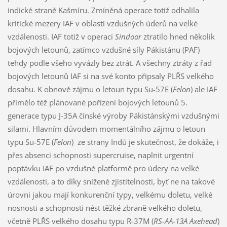
indické straně Kašmíru. Zmíněná operace totiž odhalila
kritické mezery IAF v oblasti vzdušných úderů na velké
vzdálenosti. IAF totiž v operaci
Sindoor
ztratilo hned několik
bojových letounů, zatímco vzdušné síly Pákistánu (PAF)
tehdy podle všeho vyvázly bez ztrát. A všechny ztráty z řad
bojových letounů IAF si na své konto připsaly PLŘS velkého
dosahu. K obnově zájmu o letoun typu Su-57E (
Felon
) ale IAF
přimělo též plánované pořízení bojových letounů 5.
generace typu J-35A čínské výroby Pákistánskými vzdušnými
silami. Hlavním důvodem momentálního zájmu o letoun
typu Su-57E (
Felon
) ze strany Indů je skutečnost, že dokáže, i
přes absenci schopnosti supercruise, naplnit urgentní
poptávku IAF po vzdušné platformě pro údery na velké
vzdálenosti, a to díky snížené zjistitelnosti, byť ne na takové
úrovni jakou mají konkurenční typy, velkému doletu, velké
nosnosti a schopnosti nést těžké zbraně velkého doletu,
včetně PLŘS velkého dosahu typu R-37M (
RS-AA-13A Axehead
)