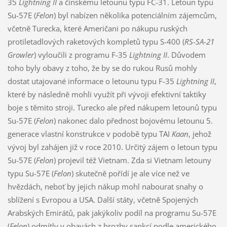
35
Lightning II
a čínskému letounu typu FC-31. Letoun typu
Su-57E (
Felon
) byl nabízen několika potenciálním zájemcům,
včetně Turecka, které Američani po nákupu ruských
protiletadlových raketových kompletů typu S-400 (
RS-SA-21
Growler
) vyloučili z programu F-35
Lightning II
. Důvodem
toho byly obavy z toho, že by se do rukou Rusů mohly
dostat utajované informace o letounu typu F-35
Lightning II
,
které by následně mohli využít při vývoji efektivní taktiky
boje s těmito stroji. Turecko ale před nákupem letounů typu
Su-57E (
Felon
) nakonec dalo přednost bojovému letounu 5.
generace vlastní konstrukce v podobě typu TAI
Kaan
, jehož
vývoj byl zahájen již v roce 2010. Určitý zájem o letoun typu
Su-57E (
Felon
) projevil též Vietnam. Zda si Vietnam letouny
typu Su-57E (
Felon
) skutečně pořídí je ale více než ve
hvězdách, neboť by jejich nákup mohl nabourat snahy o
sblížení s Evropou a USA. Další státy, včetně Spojených
Arabských Emirátů, pak jakýkoliv podíl na programu Su-57E
(
Felon
) odmítly v obavách z hrozby sankcí podle amerického