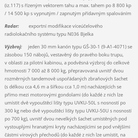
(iz.117) s řízeným vektorem tahu a max. tahem po 8 800 kp
/ 14 500 kp s vypnutým / zapnutým přídavným spalováním
Radar:
exportní modifikace víceúčelového
radiolokačního systému typu N036 Bjelka
Výzbroj:
jeden 30 mm kanón typu GŠ-30-1 (9-A1-4071) se
zásobou 150 nábojů, vestavěný do pravého boku trupu,
v oblasti za pilotní kabinou, a podvěsná výzbroj do celkové
hmotnosti 7 000 až 8 000 kg, přepravovaná uvnitř dvou
rozměrných tandemově uspořádaných zbraňových šachet
(s délkou cca 4,6 m a šířkou cca 1,0 m) nacházejících se
přímo mezi motorovými gondolami (do každé z nich lze
umístit dvě vypouštěcí lišty typu UVKU-50L s nosností po
300 kg nebo dvě vypouštěcí lišty typu UVKU-50U s nosností
po 700 kg), uvnitř dvou nevelkých šachet umístěných pod
vystouplými hranatými kryty nacházejícími se pod vnějšími
částmi vírových přechodů (do každé z nich lze umístit, na