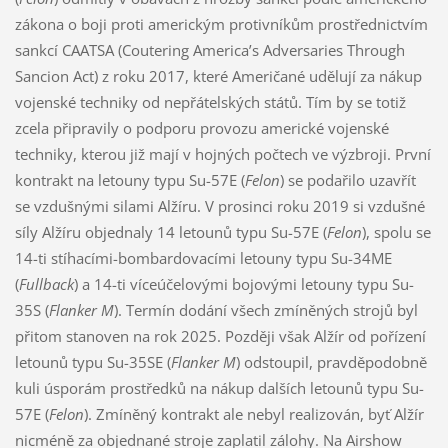
zákona o boji proti americkým protivníkům prostřednictvím
sankcí CAATSA (Coutering America’s Adversaries Through
Sancion Act) z roku 2017, které Američané udělují za nákup
vojenské techniky od nepřátelských států. Tím by se totiž
zcela připravily o podporu provozu americké vojenské
techniky, kterou již mají v hojných počtech ve výzbroji. První
kontrakt na letouny typu Su-57E (
Felon
) se podařilo uzavřít
se vzdušnými silami Alžíru. V prosinci roku 2019 si vzdušné
síly Alžíru objednaly 14 letounů typu Su-57E (
Felon
), spolu se
14-ti stíhacími-bombardovacími letouny typu Su-34ME
(
Fullback
) a 14-ti víceúčelovými bojovými letouny typu Su-
35S (
Flanker M
). Termín dodání všech zmíněných strojů byl
přitom stanoven na rok 2025. Později však Alžír od pořízení
letounů typu Su-35SE (
Flanker M
) odstoupil, pravděpodobně
kuli úsporám prostředků na nákup dalších letounů typu Su-
57E (
Felon
). Zmíněný kontrakt ale nebyl realizován, byť Alžír
nicméně za objednané stroje zaplatil zálohy. Na Airshow