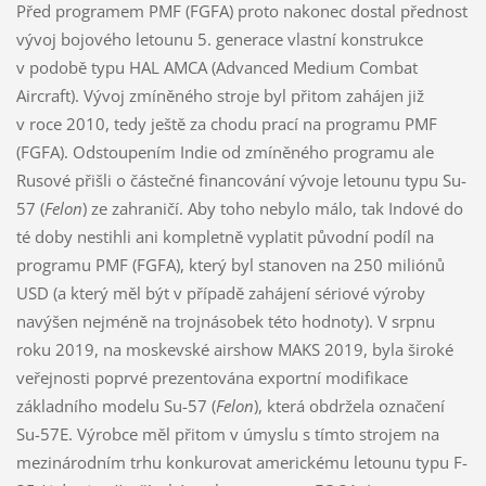
Před programem PMF (FGFA) proto nakonec dostal přednost
vývoj bojového letounu 5. generace vlastní konstrukce
v podobě typu HAL AMCA (Advanced Medium Combat
Aircraft). Vývoj zmíněného stroje byl přitom zahájen již
v roce 2010, tedy ještě za chodu prací na programu PMF
(FGFA). Odstoupením Indie od zmíněného programu ale
Rusové přišli o částečné financování vývoje letounu typu Su-
57 (
Felon
) ze zahraničí. Aby toho nebylo málo, tak Indové do
té doby nestihli ani kompletně vyplatit původní podíl na
programu PMF (FGFA), který byl stanoven na 250 miliónů
USD (a který měl být v případě zahájení sériové výroby
navýšen nejméně na trojnásobek této hodnoty). V srpnu
roku 2019, na moskevské airshow MAKS 2019, byla široké
veřejnosti poprvé prezentována exportní modifikace
základního modelu Su-57 (
Felon
), která obdržela označení
Su-57E. Výrobce měl přitom v úmyslu s tímto strojem na
mezinárodním trhu konkurovat americkému letounu typu F-