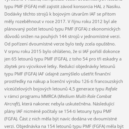
typu PMF (FGFA) měl zajistit závod konsorcia HAL z Nasiku.
Dodávky těchto strojů k bojovým útvarům IAF se přitom
měly rozeběhnout v roce 2017. V říjnu roku 2012 byl ale
plánovaný počet letounů typu PMF (FGFA) z ekonomických
důvodů snížen na pouhých 144 strojů v jednomístné verzi.
Od pořízení dvoumístné verze bylo tedy zcela opuštěno.
V srpnu roku 2015 bylo ohlášeno, že si IAF pořídí dokonce
jen 65 letounů typu PMF (FGFA), z toho 54 pro tři eskadry a
zbytek pro výcvikové letky. Redukcí objednávky letounů
typu PMF (FGFA) IAF údajně zamýšlelo ušetřit finanční
prostředky na nákup a licenční výrobu 126-ti francouzských
víceúčelových bojových letounů 4,5 generace typu
Rafale
v rámci programu MMRCA (
Medium Multi-Role Combat
Aircraft
), která nakonec nebyla uskutečněna. Následující
plány IAF nicméně počítaly se 154-ti letouny typu PMF
(FGFA). Část z nich měla být navíc dodána ve dvoumístné
verzi. Objednávka na 154 letounů typu PMF (FGFA) měla být