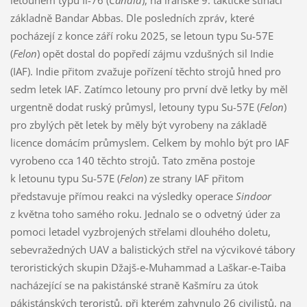
základně Bandar Abbas. Dle posledních zpráv, které
pocházejí z konce září roku 2025, se letoun typu Su-57E
(
Felon
) opět dostal do popředí zájmu vzdušných sil Indie
(IAF). Indie přitom zvažuje pořízení těchto strojů hned pro
sedm letek IAF. Zatímco letouny pro první dvě letky by měl
urgentně dodat ruský průmysl, letouny typu Su-57E (
Felon
)
pro zbylých pět letek by měly být vyrobeny na základě
licence domácím průmyslem. Celkem by mohlo být pro IAF
vyrobeno cca 140 těchto strojů. Tato změna postoje
k letounu typu Su-57E (
Felon
) ze strany IAF přitom
představuje přímou reakci na výsledky operace
Sindoor
z května toho samého roku. Jednalo se o odvetný úder za
pomoci letadel vyzbrojených střelami dlouhého doletu,
sebevražedných UAV a balistických střel na výcvikové tábory
teroristických skupin Džajš-e-Muhammad a Laškar-e-Taiba
nacházející se na pakistánské straně Kašmíru za útok
pákistánských teroristů, při kterém zahynulo 26 civilistů, na