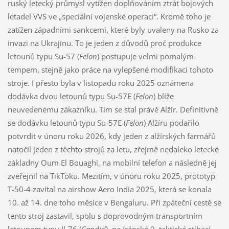
ruský letecký průmysl vytížen doplňováním ztrát bojových
letadel VVS ve „speciální vojenské operaci“. Kromě toho je
zatížen západními sankcemi, které byly uvaleny na Rusko za
invazi na Ukrajinu. To je jeden z důvodů proč produkce
letounů typu Su-57 (
Felon
) postupuje velmi pomalým
tempem, stejně jako práce na vylepšené modifikaci tohoto
stroje. I přesto byla v listopadu roku 2025 oznámena
dodávka dvou letounů typu Su-57E (
Felon
) blíže
neuvedenému zákazníku. Tím se stal právě Alžír. Definitivně
se dodávku letounů typu Su-57E (
Felon
) Alžíru podařilo
potvrdit v únoru roku 2026, kdy jeden z alžírských farmářů
natočil jeden z těchto strojů za letu, zřejmě nedaleko letecké
základny Oum El Bouaghi, na mobilní telefon a následně jej
zveřejnil na TikToku. Mezitím, v únoru roku 2025, prototyp
T-50-4 zavítal na airshow Aero India 2025, která se konala
10. až 14. dne toho měsíce v Bengaluru. Při zpáteční cestě se
tento stroj zastavil, spolu s doprovodným transportním
letounem typu Il-76 (
Candid
), na íránské 9. taktické stíhací