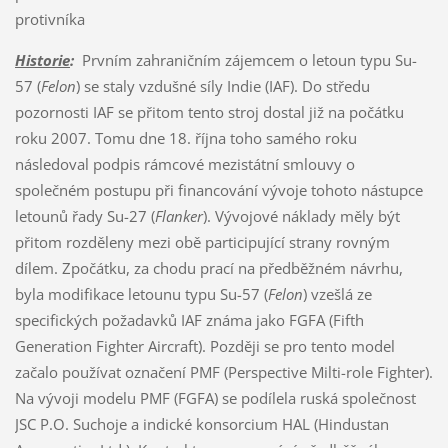
protivníka
Historie
:
Prvním zahraničním zájemcem o letoun typu Su-
57 (
Felon
) se staly vzdušné síly Indie (IAF). Do středu
pozornosti IAF se přitom tento stroj dostal již na počátku
roku 2007. Tomu dne 18. října toho samého roku
následoval podpis rámcové mezistátní smlouvy o
společném postupu při financování vývoje tohoto nástupce
letounů řady Su-27 (
Flanker
). Vývojové náklady měly být
přitom rozděleny mezi obě participující strany rovným
dílem. Zpočátku, za chodu prací na předběžném návrhu,
byla modifikace letounu typu Su-57 (
Felon
) vzešlá ze
specifických požadavků IAF známa jako FGFA (Fifth
Generation Fighter Aircraft). Později se pro tento model
začalo používat označení PMF (Perspective Milti-role Fighter).
Na vývoji modelu PMF (FGFA) se podílela ruská společnost
JSC P.O. Suchoje a indické konsorcium HAL (Hindustan