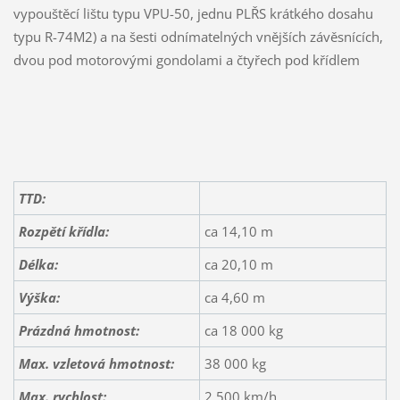
vypouštěcí lištu typu VPU-50, jednu PLŘS krátkého dosahu
typu R-74M2) a na šesti odnímatelných vnějších závěsnících,
dvou pod motorovými gondolami a čtyřech pod křídlem
TTD:
Rozpětí křídla:
ca 14,10 m
Délka:
ca 20,10 m
Výška:
ca 4,60 m
Prázdná hmotnost:
ca 18 000 kg
Max. vzletová hmotnost:
38 000 kg
Max. rychlost:
2 500 km/h