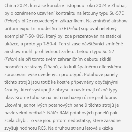
China 2024, která se konala v listopadu roku 2024 v Zhuhai,
bylo oznámeno uzavření kontraktu na letouny typu Su-57E
(
Felon
) s blíže neuvedeným zákazníkem. Na zmíněné airshow
přitom exportní model Su-57E (
Felon
) suploval neletový
exemplář T-50-KNS, který byl zde prezentován na statické
ukázce, a prototyp T-50-4. Ten si zase návštěvníci zmíněné
airshow mohli prohlédnout za letu. Letoun typu Su-57
(
Felon
) ale při tomto svém zahraničním debutu sklidil
posměch ze strany Číňanů, a to kuli špatnému dílenskému
zpracování výše uvedených prototypů. Potahové panely
těchto strojů jsou totiž ke kostře připevněny obyčejnými
šrouby, které vystupují z obrysu a navíc mají různé typy
hlav. Kromě toho se na nich nacházejí různé prohlubně.
Lícování jednotlivých potahových panelů těchto strojů je
navíc velmi nedbalé. Nátěr RAM potahových panelů pak
zcela chybí. To vše jsou přitom nedostatky, které zásadně
zvyšují hodnotu RCS. Na druhou stranu letová ukázka