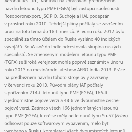
Aeronautics Ltd.). Kontrakt na zpracování předběžného
návrhu letounu typu PMF (FGFA) byl zástupci společností
Rosoboronexport, JSC P.O. Suchoje a HAL podepsán
v prosinci roku 2010. Tehdejší plány počítaly se završením
prací na toto téma do 18-ti měsíců. V lednu roku 2012 bylo
speciálně za tímto účelem do Ruska vysláno 40 indických
vývojářů. Současně do Indie odcestovala skupina ruských
specialistů. Se zmenšeným modelem letounu typu PMF
(FGFA) se široká veřejnost mohla poprvé seznámit v únoru
roku 2013 na mezinárodní airshow AERO India 2013. Práce
na předběžném návrhu tohoto stroje byly završeny
v červenci roku 2013. Původní plány IAF počítaly
s pořízením 214-ti letounů typu PMF (FGFA), 166-ti
v jednomístné bojové verzi a 48-ti ve dvoumístné cvičně-
bojové verzi. Zatímco všech 166 jednomístných letounů
typu PMF (FGFA), které se měly od letounů typu Su-57 (
Felon
)
odlišovat pouze softwarovým vybavením, mělo být
vyrobeno v Rusku, kompletaci všech dvoumístných letounů