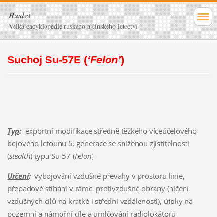
Ruslet
Velká encyklopedie ruského a čínského letectví
Suchoj Su-57E (
‘Felon’
)
Typ
:
exportní modifikace středně těžkého víceúčelového
bojového letounu 5. generace se sníženou zjistitelností
(
stealth
) typu Su-57 (
Felon
)
Určení
:
vybojování vzdušné převahy v prostoru linie,
přepadové stíhání v rámci protivzdušné obrany (ničení
vzdušných cílů na krátké i střední vzdálenosti), útoky na
pozemní a námořní cíle a umlčování radiolokátorů