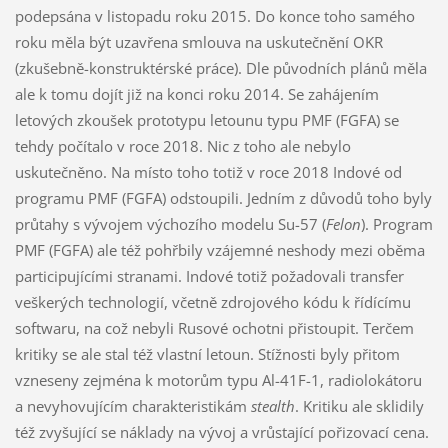
podepsána v listopadu roku 2015. Do konce toho samého
roku měla být uzavřena smlouva na uskutečnění OKR
(zkušebně-konstruktérské práce). Dle původních plánů měla
ale k tomu dojít již na konci roku 2014. Se zahájením
letových zkoušek prototypu letounu typu PMF (FGFA) se
tehdy počítalo v roce 2018. Nic z toho ale nebylo
uskutečněno. Na místo toho totiž v roce 2018 Indové od
programu PMF (FGFA) odstoupili. Jedním z důvodů toho byly
průtahy s vývojem výchozího modelu Su-57 (
Felon
). Program
PMF (FGFA) ale též pohřbily vzájemné neshody mezi oběma
participujícími stranami. Indové totiž požadovali transfer
veškerých technologií, včetně zdrojového kódu k řídícímu
softwaru, na což nebyli Rusové ochotni přistoupit. Terčem
kritiky se ale stal též vlastní letoun. Stížnosti byly přitom
vzneseny zejména k motorům typu Al-41F-1, radiolokátoru
a nevyhovujícím charakteristikám
stealth
. Kritiku ale sklidily
též zvyšující se náklady na vývoj a vrůstající pořizovací cena.