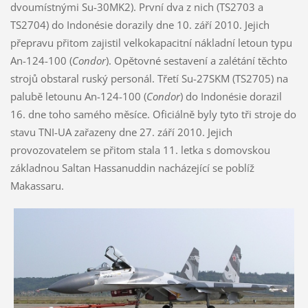
dvoumístnými Su-30MK2). První dva z nich (TS2703 a
TS2704) do Indonésie dorazily dne 10. září 2010. Jejich
přepravu přitom zajistil velkokapacitní nákladní letoun typu
An-124-100 (
Condor
). Opětovné sestavení a zalétání těchto
strojů obstaral ruský personál. Třetí Su-27SKM (TS2705) na
palubě letounu An-124-100 (
Condor
) do Indonésie dorazil
16. dne toho samého měsíce. Oficiálně byly tyto tři stroje do
stavu TNI-UA zařazeny dne 27. září 2010. Jejich
provozovatelem se přitom stala 11. letka s domovskou
základnou Saltan Hassanuddin nacházející se poblíž
Makassaru.