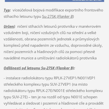
Typ
:
víceúčelová bojová modifikace exportního frontového
stíhacího letounu typu
Su-27SK (
Flanker B
)
Určení
:
ničení stíhacích letounů protivníka v manévrovém
vzdušném boji, ničení vzdušných cílů na střední a velké
vzdálenosti, obrana pozemních jednotek a průmyslových
komplexů před napadením ze vzduchu, doprovodné úkoly,
ničení pozemních a hladinových cílů za pomoci přesně
naváděné munice a umlčování radiolokátorů protivníka
Odlišnosti od letounu Su-27SK (Flanker B)
:
- instalace radiolokátoru typu RPLK-27VEP1/N001VEP1
střeleckého komplexu typu SUV-27VEP1 (na místo
radiolokátoru typu RPLK-27E/N001E střeleckého komplexu
typu SUV-27E) – ten je na rozdíl od typu N001E schopen
vyhledávat a sledovat i pozemní a hladinové cíle a provádět