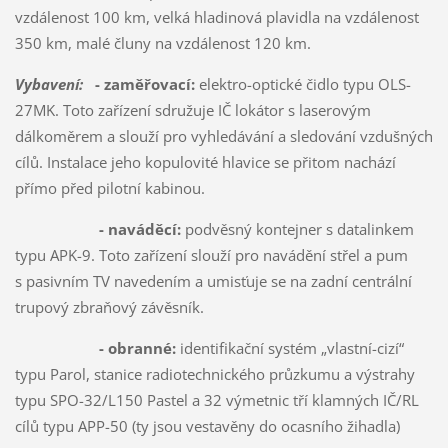
vzdálenost 100 km, velká hladinová plavidla na vzdálenost
350 km, malé čluny na vzdálenost 120 km.
Vybavení:
- zaměřovací:
elektro-optické čidlo typu OLS-
27MK. Toto zařízení sdružuje IČ lokátor s laserovým
dálkoměrem a slouží pro vyhledávání a sledování vzdušných
cílů. Instalace jeho kopulovité hlavice se přitom nachází
přímo před pilotní kabinou.
- naváděcí:
podvěsný kontejner s datalinkem
typu APK-9. Toto zařízení slouží pro navádění střel a pum
s pasivním TV navedením a umisťuje se na zadní centrální
trupový zbraňový závěsník.
- obranné:
identifikační systém „vlastní-cizí“
typu Parol, stanice radiotechnického průzkumu a výstrahy
typu SPO-32/L150 Pastel a 32 výmetnic tří klamných IČ/RL
cílů typu APP-50 (ty jsou vestavěny do ocasního žihadla)