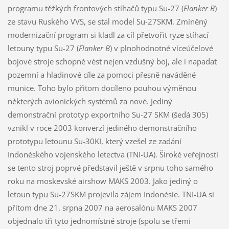
programu těžkých frontových stíhačů typu Su-27 (
Flanker B
)
ze stavu Ruského VVS, se stal model Su-27SKM. Zmíněný
modernizační program si kladl za cíl přetvořit ryze stíhací
letouny typu Su-27 (
Flanker B
) v plnohodnotné víceúčelové
bojové stroje schopné vést nejen vzdušný boj, ale i napadat
pozemní a hladinové cíle za pomoci přesně naváděné
munice. Toho bylo přitom docíleno pouhou výměnou
některých avionických systémů za nové. Jediný
demonstrační prototyp exportního Su-27 SKM (šedá 305)
vznikl v roce 2003 konverzí jediného demonstračního
prototypu letounu Su-30KI, který vzešel ze zadání
Indonéského vojenského letectva (TNI-UA). Široké veřejnosti
se tento stroj poprvé představil ještě v srpnu toho samého
roku na moskevské airshow MAKS 2003. Jako jediný o
letoun typu Su-27SKM projevila zájem Indonésie. TNI-UA si
přitom dne 21. srpna 2007 na aerosalónu MAKS 2007
objednalo tři tyto jednomístné stroje (spolu se třemi