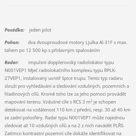
Posádka:
jeden pilot
Pohon:
dva dvouproudové motory Ljulka Al-31F s max.
tahem po 12 500 kp s přídavným spalováním
Radar:
impulsní dopplerovský radiolokátor typu
N001VEP1 Mječ radiolokačního komplexu typu RPLK-
27VEP1, instalovaný uvnitř špice trupu. Tento typ radaru
slouží pro vyhledávání a sledování vzdušných, pozemních a
hladinových cílů. Kromě toho lze za jeho pomoci provádět
2
mapování terénu. Vzdušné cíle s RCS 3 m
je schopen
detekovat na vzdálenost 110 km z přední, resp. 30 až 40 km
ze zadní polosféry. Radar typu N001VEP1 může najednou
sledovat až 10 vzdušných cílů a na 2 z nich navádět PLŘS.
Zatímco kontrastní pozemní cíle dokáže identifikovat na