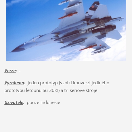
Verze
:
-
Vyrobeno
:
jeden prototyp (vznikl konverzí jediného
prototypu letounu Su-30KI) a tři sériové stroje
Uživatelé
:
pouze Indonésie