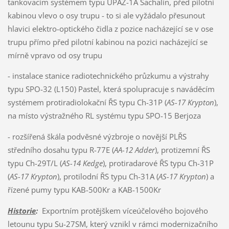
tankovacím systémem typu UPAZ-1A Sachalin, před pilotní
kabinou vlevo o osy trupu - to si ale vyžádalo přesunout
hlavici elektro-optického čidla z pozice nacházející se v ose
trupu přímo před pilotní kabinou na pozici nacházející se
mírně vpravo od osy trupu
- instalace stanice radiotechnického průzkumu a výstrahy
typu SPO-32 (L150) Pastel, která spolupracuje s naváděcím
systémem protiradiolokační ŘS typu Ch-31P (
AS-17 Krypton
),
na místo výstražného RL systému typu SPO-15 Berjoza
- rozšířená škála podvěsné výzbroje o novější PLŘS
středního dosahu typu R-77E (
AA-12 Adder
), protizemní ŘS
typu Ch-29T/L (
AS-14 Kedge
), protiradarové ŘS typu Ch-31P
(
AS-17 Krypton
), protilodní ŘS typu Ch-31A (
AS-17 Krypton
) a
řízené pumy typu KAB-500Kr a KAB-1500Kr
Historie
:
Exportním protějškem víceúčelového bojového
letounu typu Su-27SM, který vznikl v rámci modernizačního