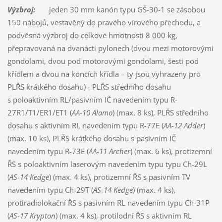
Výzbroj:
jeden 30 mm kanón typu GŠ-30-1 se zásobou
150 nábojů, vestavěný do pravého vírového přechodu, a
podvěsná výzbroj do celkové hmotnosti 8 000 kg,
přepravovaná na dvanácti pylonech (dvou mezi motorovými
gondolami, dvou pod motorovými gondolami, šesti pod
křídlem a dvou na koncích křídla – ty jsou vyhrazeny pro
PLŘS krátkého dosahu) - PLŘS středního dosahu
s poloaktivním RL/pasivním IČ navedením typu R-
27R1/T1/ER1/ET1 (
AA-10 Alamo
) (max. 8 ks), PLŘS středního
dosahu s aktivním RL navedením typu R-77E (
AA-12 Adder
)
(max. 10 ks), PLŘS krátkého dosahu s pasivním IČ
navedením typu R-73E (
AA-11 Archer
) (max. 6 ks), protizemní
ŘS s poloaktivním laserovým navedením typu typu Ch-29L
(
AS-14 Kedge
) (max. 4 ks), protizemní ŘS s pasivním TV
navedením typu Ch-29T (
AS-14 Kedge
) (max. 4 ks),
protiradiolokační ŘS s pasivním RL navedením typu Ch-31P
(
AS-17 Krypton
) (max. 4 ks), protilodní ŘS s aktivním RL