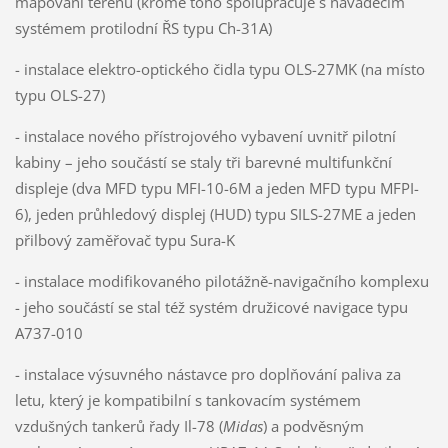
mapování terénu (kromě toho spolupracuje s naváděcím
systémem protilodní ŘS typu Ch-31A)
- instalace elektro-optického čidla typu OLS-27MK (na místo
typu OLS-27)
- instalace nového přístrojového vybavení uvnitř pilotní
kabiny – jeho součástí se staly tři barevné multifunkční
displeje (dva MFD typu MFI-10-6M a jeden MFD typu MFPI-
6), jeden průhledový displej (HUD) typu SILS-27ME a jeden
přilbový zaměřovač typu Sura-K
- instalace modifikovaného pilotážně-navigačního komplexu
- jeho součástí se stal též systém družicové navigace typu
A737-010
- instalace výsuvného nástavce pro doplňování paliva za
letu, který je kompatibilní s tankovacím systémem
vzdušných tankerů řady Il-78 (
Midas
) a podvěsným