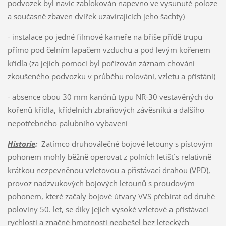
podvozek byl navíc zablokován napevno ve vysunuté poloze
a současně zbaven dvířek uzavírajících jeho šachty)
- instalace po jedné filmové kameře na břiše přídě trupu
přímo pod čelním lapačem vzduchu a pod levým kořenem
křídla (za jejich pomoci byl pořizován záznam chování
zkoušeného podvozku v průběhu rolování, vzletu a přistání)
- absence obou 30 mm kanónů typu NR-30 vestavěných do
kořenů křídla, křídelních zbraňových závěsníků a dalšího
nepotřebného palubního vybavení
Historie
:
Zatímco druhoválečné bojové letouny s pístovým
pohonem mohly běžně operovat z polních letišť s relativně
krátkou nezpevněnou vzletovou a přistávací drahou (VPD),
provoz nadzvukových bojových letounů s proudovým
pohonem, které začaly bojové útvary VVS přebírat od druhé
poloviny 50. let, se díky jejich vysoké vzletové a přistávací
rychlosti a značné hmotnosti neobešel bez leteckých