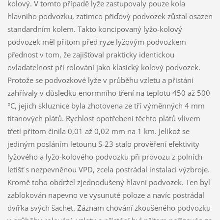
kolový. V tomto případě lyže zastupovaly pouze kola
hlavního podvozku, zatímco příďový podvozek zůstal osazen
standardním kolem. Takto koncipovaný lyžo-kolový
podvozek měl přitom před ryze lyžovým podvozkem
přednost v tom, že zajišťoval prakticky identickou
ovladatelnost při rolování jako klasický kolový podvozek.
Protože se podvozkové lyže v průběhu vzletu a přistání
zahřívaly v důsledku enormního tření na teplotu 450 až 500
°C, jejich skluznice byla zhotovena ze tří výměnných 4 mm
titanových plátů. Rychlost opotřebení těchto plátů vlivem
třetí přitom činila 0,01 až 0,02 mm na 1 km. Jelikož se
jediným posláním letounu S-23 stalo prověření efektivity
lyžového a lyžo-kolového podvozku při provozu z polních
letišť s nezpevněnou VPD, zcela postrádal instalaci výzbroje.
Kromě toho obdržel zjednodušený hlavní podvozek. Ten byl
zablokován napevno ve vysunuté poloze a navíc postrádal
dvířka svých šachet. Záznam chování zkoušeného podvozku