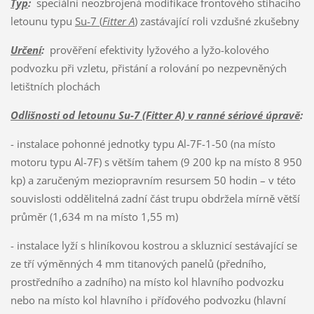
Typ
:
speciální neozbrojená modifikace frontového stíhacího
letounu typu
Su-7 (
Fitter A
)
zastávající roli vzdušné zkušebny
Určení
:
prověření efektivity lyžového a lyžo-kolového
podvozku při vzletu, přistání a rolování po nezpevněných
letištních plochách
Odlišnosti od letounu Su-7 (Fitter A) v ranné sériové úpravě
:
- instalace pohonné jednotky typu Al-7F-1-50 (na místo
motoru typu Al-7F) s větším tahem (9 200 kp na místo 8 950
kp) a zaručeným meziopravním resursem 50 hodin – v této
souvislosti oddělitelná zadní část trupu obdržela mírně větší
průměr (1,634 m na místo 1,55 m)
- instalace lyží s hliníkovou kostrou a skluznicí sestávající se
ze tří výměnných 4 mm titanových panelů (předního,
prostředního a zadního) na místo kol hlavního podvozku
nebo na místo kol hlavního i příďového podvozku (hlavní