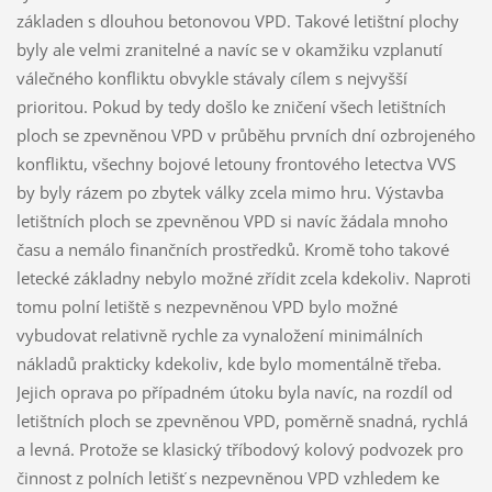
základen s dlouhou betonovou VPD. Takové letištní plochy
byly ale velmi zranitelné a navíc se v okamžiku vzplanutí
válečného konfliktu obvykle stávaly cílem s nejvyšší
prioritou. Pokud by tedy došlo ke zničení všech letištních
ploch se zpevněnou VPD v průběhu prvních dní ozbrojeného
konfliktu, všechny bojové letouny frontového letectva VVS
by byly rázem po zbytek války zcela mimo hru. Výstavba
letištních ploch se zpevněnou VPD si navíc žádala mnoho
času a nemálo finančních prostředků. Kromě toho takové
letecké základny nebylo možné zřídit zcela kdekoliv. Naproti
tomu polní letiště s nezpevněnou VPD bylo možné
vybudovat relativně rychle za vynaložení minimálních
nákladů prakticky kdekoliv, kde bylo momentálně třeba.
Jejich oprava po případném útoku byla navíc, na rozdíl od
letištních ploch se zpevněnou VPD, poměrně snadná, rychlá
a levná. Protože se klasický tříbodový kolový podvozek pro
činnost z polních letišť s nezpevněnou VPD vzhledem ke