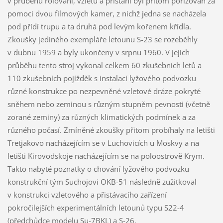
v průběhu rolování, vzletu a přistání byl přitom pořizován za
pomoci dvou filmových kamer, z nichž jedna se nacházela
pod přídí trupu a ta druhá pod levým kořenem křídla.
Zkoušky jediného exempláře letounu S-23 se rozeběhly
v dubnu 1959 a byly ukončeny v srpnu 1960. V jejich
průběhu tento stroj vykonal celkem 60 zkušebních letů a
110 zkušebních pojížděk s instalací lyžového podvozku
různé konstrukce po nezpevněné vzletové dráze pokryté
sněhem nebo zeminou s různým stupněm pevnosti (včetně
zorané zeminy) za různých klimatických podmínek a za
různého počasí. Zmíněné zkoušky přitom probíhaly na letišti
Tretjakovo nacházejícím se v Luchovicích u Moskvy a na
letišti Kirovodskoje nacházejícím se na poloostrově Krym.
Takto nabyté poznatky o chování lyžového podvozku
konstrukční tým Suchojovi OKB-51 následně zužitkoval
v konstrukci vzletového a přistávacího zařízení
pokročilejších experimentálních letounů typu S22-4
(předchůdce modelu Su-7BKL) a S-26.