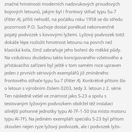
značné hmotnosti moderních nadzvukových proudových
bojových letounů, jakým byl i frontový stíhač typu Su-7
(
Fitter A
), příliš nehodil, na počátku roku 1958 se do středu
pozornosti P.O. Suchoje dostal poněkud nekonvenčně
pojatý podvozek s kovovými lyžemi. Lyžový podvozek totiž
dokáže lépe rozložit hmotnost letounu na povrch než
klasická kola, čímž zabraňuje jeho boření do měkké půdy.
Na vzdušnou zkušebnu takto koncipovaného vzletového a
přistávacího zařízení byl ještě v tom samém roce upraven
jeden z prvních sériových exemplářů již zmíněného
frontového stíhače typu Su-7 (
Fitter A
). Konkrétně přitom šlo
o letoun s výrobním číslem 0203, tedy 3. letoun z 2. série.
Ten následně vešel ve známost jako S-23 a spolu s
testovaným lyžovým podvozkem obdržel též instalaci
silnější pohonné jednotky typu Al-7F-1-50 (na místo motoru
typu Al-7F). Na jediném exempláři speciálu S-23 byl přitom
zkoušen nejen ryze lyžový podvozek, ale i podvozek lyžo-