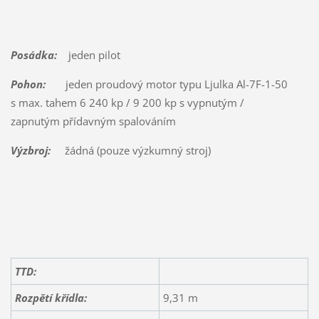
Posádka:
jeden pilot
Pohon:
jeden proudový motor typu Ljulka Al-7F-1-50
s max. tahem 6 240 kp / 9 200 kp s vypnutým /
zapnutým přídavným spalováním
Výzbroj:
žádná (pouze výzkumný stroj)
TTD:
Rozpětí křídla:
9,31 m