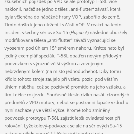
zkušebních pojížděk po VPD se ale prototyp T-58L více
naklonil, načež se jedno z těles „anti-flutter“ závaží, která
byla včleněna do náběžné hrany VOP, zabořilo do země.
Tímto došlo k jeho utržení i s částí VOP. V reakci na tento
incident všechny sériové Su-15 (
Flagon A
) následně obdržely
modifikovaná tělesa „anti-flutter“ závaží vyznačující se
vyosením pod úhlem 15° směrem nahoru. Krátce nato byl
jediný exemplář speciálu T-58L opatřen novým příďovým
podvozkem s výrazně větší výškou a zdvojeným
nebrzděným kolem (na místo jednoduchého). Díky tomu
křídlo tohoto stroje zaujalo při vzletu pozici pod větším
úhlem náběhu, což se pozitivně promítlo na jeho vztlaku, a
tím i délce rozjezdu. Současně kleslo riziko nasátí cizorodých
předmětů z VPD motory, neboť se postranní lapače vzduchu
nyní nacházely ve větší výšce. Kromě toho zmíněný
podvozek prototypu T-58L zajistit lepší ovladatelnost při
rolování. Lyžokolový-podvozek se ale na sériových Su-15
nakonec nikdy nerozšířil. Rolování tohoto stroje