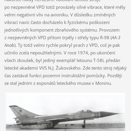
po nezpevněné VPD totiž provázely silné vibrace, které měly
velmi negativní vliv na avioniku. V důsledku zmíněných
vibrací navíc často docházelo k fyzickému poškození
jednotlivých komponent zbraňového systému. Provozem
z nezpevněných VPD přitom trpěly i střely typu R-98 (
AA-3
Anab
). Ty totiž velmi rychle pokryl prach z VPD, což je pak
učinilo zcela nepoužitelnými. V roce 1974, po ukončení
všech zkoušek, byl jediný exemplář letounu T-58L předán
letecké akademii VVS N.J. Žukovského. Zde tento stroj nějaký
čas zastával funkci pozemní instruktážní pomůcky. Později
se stal jedním z exponátů leteckého musea v Moninu.