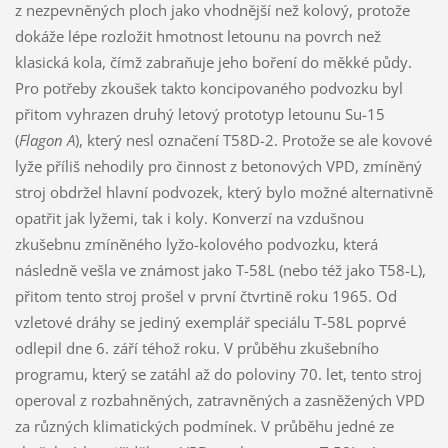
z nezpevněných ploch jako vhodnější než kolový, protože
dokáže lépe rozložit hmotnost letounu na povrch než
klasická kola, čímž zabraňuje jeho boření do měkké půdy.
Pro potřeby zkoušek takto koncipovaného podvozku byl
přitom vyhrazen druhý letový prototyp letounu Su-15
(
Flagon A
), který nesl označení T58D-2. Protože se ale kovové
lyže příliš nehodily pro činnost z betonových VPD, zmíněný
stroj obdržel hlavní podvozek, který bylo možné alternativně
opatřit jak lyžemi, tak i koly. Konverzí na vzdušnou
zkušebnu zmíněného lyžo-kolového podvozku, která
následně vešla ve známost jako T-58L (nebo též jako T58-L),
přitom tento stroj prošel v první čtvrtině roku 1965. Od
vzletové dráhy se jediný exemplář speciálu T-58L poprvé
odlepil dne 6. září téhož roku. V průběhu zkušebního
programu, který se zatáhl až do poloviny 70. let, tento stroj
operoval z rozbahněných, zatravněných a zasněžených VPD
za různých klimatických podmínek. V průběhu jedné ze