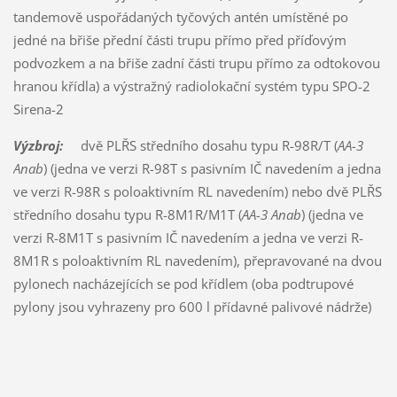
tandemově uspořádaných tyčových antén umístěné po
jedné na břiše přední části trupu přímo před příďovým
podvozkem a na břiše zadní části trupu přímo za odtokovou
hranou křídla) a výstražný radiolokační systém typu SPO-2
Sirena-2
Výzbroj:
dvě PLŘS středního dosahu typu R-98R/T (
AA-3
Anab
) (jedna ve verzi R-98T s pasivním IČ navedením a jedna
ve verzi R-98R s poloaktivním RL navedením) nebo dvě PLŘS
středního dosahu typu R-8M1R/M1T (
AA-3 Anab
) (jedna ve
verzi R-8M1T s pasivním IČ navedením a jedna ve verzi R-
8M1R s poloaktivním RL navedením), přepravované na dvou
pylonech nacházejících se pod křídlem (oba podtrupové
pylony jsou vyhrazeny pro 600 l přídavné palivové nádrže)