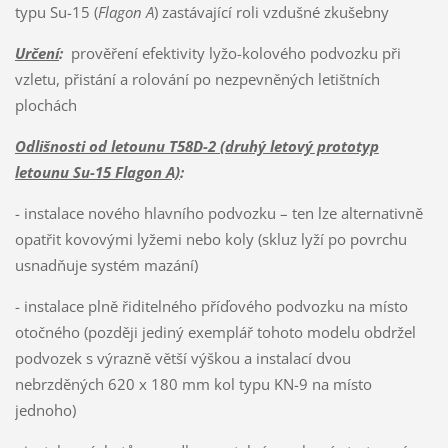
typu Su-15 (
Flagon A
) zastávající roli vzdušné zkušebny
Určení
:
prověření efektivity lyžo-kolového podvozku při
vzletu, přistání a rolování po nezpevněných letištních
plochách
Odlišnosti od letounu T58D-2 (druhý letový prototyp
letounu Su-15 Flagon A)
:
- instalace nového hlavního podvozku – ten lze alternativně
opatřit kovovými lyžemi nebo koly (skluz lyží po povrchu
usnadňuje systém mazání)
- instalace plně řiditelného příďového podvozku na místo
otočného (později jediný exemplář tohoto modelu obdržel
podvozek s výrazně větší výškou a instalací dvou
nebrzděných 620 x 180 mm kol typu KN-9 na místo
jednoho)