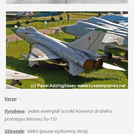
Verze
:
-
Vyrobeno
:
jeden exemplář (vznikl konverzí druhého
prototypu letounu Su-15)
Uživatelé
:
žádní (pouze výzkumný stroj)