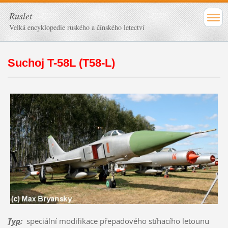
Ruslet
Velká encyklopedie ruského a čínského letectví
Suchoj T-58L (T58-L)
Typ
:
speciální modifikace přepadového stíhacího letounu