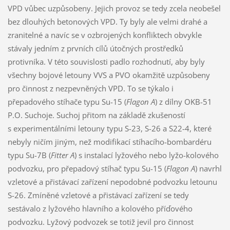
VPD vůbec uzpůsobeny. Jejich provoz se tedy zcela neobešel
bez dlouhých betonových VPD. Ty byly ale velmi drahé a
zranitelné a navíc se v ozbrojených konfliktech obvykle
stávaly jedním z prvních cílů útočných prostředků
protivníka. V této souvislosti padlo rozhodnutí, aby byly
všechny bojové letouny VVS a PVO okamžitě uzpůsobeny
pro činnost z nezpevněných VPD. To se týkalo i
přepadového stíhače typu Su-15 (
Flagon A
) z dílny OKB-51
P.O. Suchoje. Suchoj přitom na základě zkušeností
s experimentálními letouny typu S-23, S-26 a S22-4, které
nebyly ničím jiným, než modifikací stíhacího-bombardéru
typu Su-7B (
Fitter A
) s instalací lyžového nebo lyžo-kolového
podvozku, pro přepadový stíhač typu Su-15 (
Flagon A
) navrhl
vzletové a přistávací zařízení nepodobné podvozku letounu
S-26. Zmíněné vzletové a přistávací zařízení se tedy
sestávalo z lyžového hlavního a kolového příďového
podvozku. Lyžový podvozek se totiž jevil pro činnost