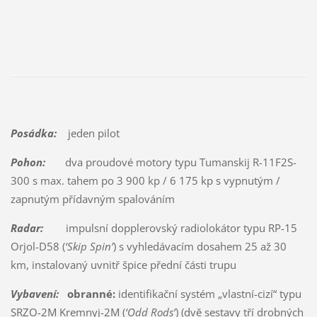
Posádka:
jeden pilot
Pohon:
dva proudové motory typu Tumanskij R-11F2S-
300 s max. tahem po 3 900 kp / 6 175 kp s vypnutým /
zapnutým přídavným spalováním
Radar:
impulsní dopplerovský radiolokátor typu RP-15
Orjol-D58 (
‘Skip Spin’
) s vyhledávacím dosahem 25 až 30
km, instalovaný uvnitř špice přední části trupu
Vybavení:
obranné:
identifikační systém „vlastní-cizí“ typu
SRZO-2M Kremnyj-2M (
‘Odd Rods’
) (dvě sestavy tří drobných