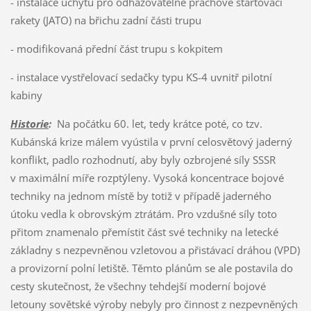
- instalace úchytů pro odhazovatelné prachové startovací
rakety (JATO) na břichu zadní části trupu
- modifikovaná přední část trupu s kokpitem
- instalace vystřelovací sedačky typu KS-4 uvnitř pilotní
kabiny
Historie
:
Na počátku 60. let, tedy krátce poté, co tzv.
Kubánská krize málem vyústila v první celosvětový jaderný
konflikt, padlo rozhodnutí, aby byly ozbrojené síly SSSR
v maximální míře rozptýleny. Vysoká koncentrace bojové
techniky na jednom místě by totiž v případě jaderného
útoku vedla k obrovským ztrátám. Pro vzdušné síly toto
přitom znamenalo přemístit část své techniky na letecké
základny s nezpevněnou vzletovou a přistávací dráhou (VPD)
a provizorní polní letiště. Těmto plánům se ale postavila do
cesty skutečnost, že všechny tehdejší moderní bojové
letouny sovětské výroby nebyly pro činnost z nezpevněných