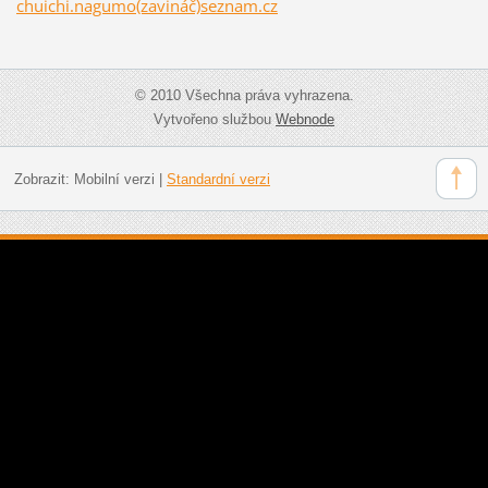
chuichi.nagumo(zavináč)seznam.cz
© 2010 Všechna práva vyhrazena.
Vytvořeno službou
Webnode
Zobrazit:
Mobilní verzi
|
Standardní verzi