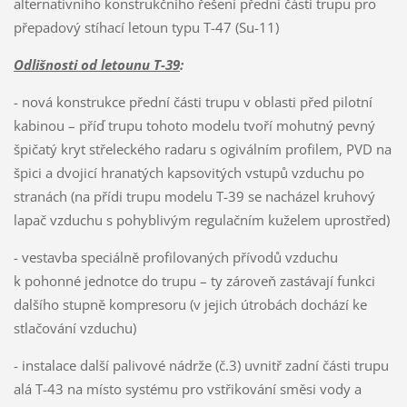
alternativního konstrukčního řešení přední části trupu pro
přepadový stíhací letoun typu T-47 (Su-11)
Odlišnosti od letounu T-39
:
- nová konstrukce přední části trupu v oblasti před pilotní
kabinou – příď trupu tohoto modelu tvoří mohutný pevný
špičatý kryt střeleckého radaru s ogiválním profilem, PVD na
špici a dvojicí hranatých kapsovitých vstupů vzduchu po
stranách (na přídi trupu modelu T-39 se nacházel kruhový
lapač vzduchu s pohyblivým regulačním kuželem uprostřed)
- vestavba speciálně profilovaných přívodů vzduchu
k pohonné jednotce do trupu – ty zároveň zastávají funkci
dalšího stupně kompresoru (v jejich útrobách dochází ke
stlačování vzduchu)
- instalace další palivové nádrže (č.3) uvnitř zadní části trupu
alá T-43 na místo systému pro vstřikování směsi vody a