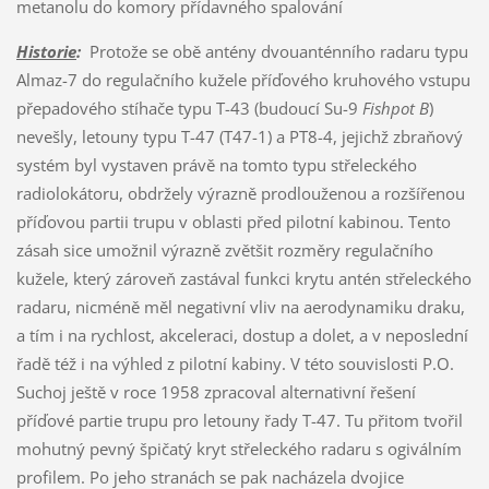
metanolu do komory přídavného spalování
Historie
:
Protože se obě antény dvouanténního radaru typu
Almaz-7 do regulačního kužele příďového kruhového vstupu
přepadového stíhače typu T-43 (budoucí Su-9
Fishpot B
)
nevešly, letouny typu T-47 (T47-1) a PT8-4, jejichž zbraňový
systém byl vystaven právě na tomto typu střeleckého
radiolokátoru, obdržely výrazně prodlouženou a rozšířenou
příďovou partii trupu v oblasti před pilotní kabinou. Tento
zásah sice umožnil výrazně zvětšit rozměry regulačního
kužele, který zároveň zastával funkci krytu antén střeleckého
radaru, nicméně měl negativní vliv na aerodynamiku draku,
a tím i na rychlost, akceleraci, dostup a dolet, a v neposlední
řadě též i na výhled z pilotní kabiny. V této souvislosti P.O.
Suchoj ještě v roce 1958 zpracoval alternativní řešení
příďové partie trupu pro letouny řady T-47. Tu přitom tvořil
mohutný pevný špičatý kryt střeleckého radaru s ogiválním
profilem. Po jeho stranách se pak nacházela dvojice