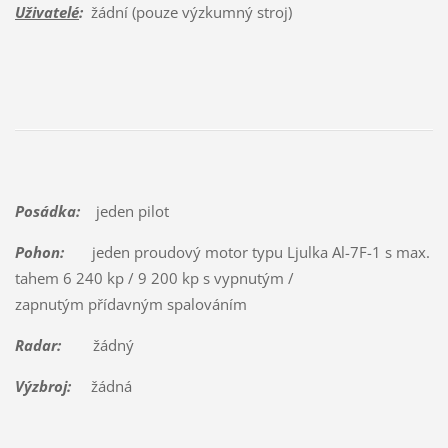
Uživatelé
:
žádní (pouze výzkumný stroj)
Posádka:
jeden pilot
Pohon:
jeden proudový motor typu Ljulka Al-7F-1 s max.
tahem 6 240 kp / 9 200 kp s vypnutým /
zapnutým přídavným spalováním
Radar:
žádný
Výzbroj:
žádná