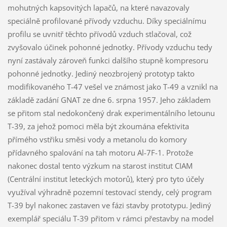
mohutných kapsovitých lapačů, na které navazovaly
speciálně profilované přívody vzduchu. Díky speciálnímu
profilu se uvnitř těchto přívodů vzduch stlačoval, což
zvyšovalo účinek pohonné jednotky. Přívody vzduchu tedy
nyní zastávaly zároveň funkci dalšího stupně kompresoru
pohonné jednotky. Jediný neozbrojený prototyp takto
modifikovaného T-47 vešel ve známost jako T-49 a vznikl na
základě zadání GNAT ze dne 6. srpna 1957. Jeho základem
se přitom stal nedokončený drak experimentálního letounu
T-39, za jehož pomoci měla být zkoumána efektivita
přímého vstřiku směsi vody a metanolu do komory
přídavného spalování na tah motoru Al-7F-1. Protože
nakonec dostal tento výzkum na starost institut CIAM
(Centrální institut leteckých motorů), který pro tyto účely
využíval výhradně pozemní testovací stendy, celý program
T-39 byl nakonec zastaven ve fázi stavby prototypu. Jediný
exemplář speciálu T-39 přitom v rámci přestavby na model