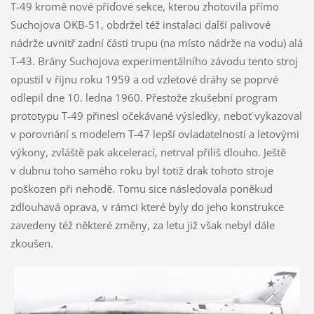
T-49 kromě nové příďové sekce, kterou zhotovila přímo
Suchojova OKB-51, obdržel též instalaci další palivové
nádrže uvnitř zadní části trupu (na místo nádrže na vodu) alá
T-43. Brány Suchojova experimentálního závodu tento stroj
opustil v říjnu roku 1959 a od vzletové dráhy se poprvé
odlepil dne 10. ledna 1960. Přestože zkušební program
prototypu T-49 přinesl očekávané výsledky, neboť vykazoval
v porovnání s modelem T-47 lepší ovladatelností a letovými
výkony, zvláště pak akcelerací, netrval příliš dlouho. Ještě
v dubnu toho samého roku byl totiž drak tohoto stroje
poškozen při nehodě. Tomu sice následovala poněkud
zdlouhavá oprava, v rámci které byly do jeho konstrukce
zavedeny též některé změny, za letu již však nebyl dále
zkoušen.