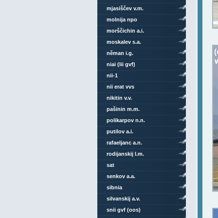
mjasiščev v.m.
molnija npo
morščichin a.i.
moskalev s.a.
něman i.g.
niai (lii gvf)
nii-1
nii erat vvs
nikitin v.v.
pašinin m.m.
polikarpov n.n.
putilov a.i.
rafaeljanc a.n.
rodijanskij l.m.
sat
senkov a.a.
sibnia
silvanskij a.v.
snii gvf (oos)