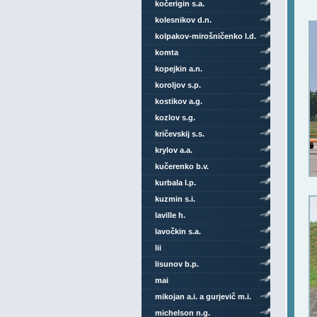
kočerigin s.a.
kolesnikov d.n.
kolpakov-mirošničenko l.d.
komta
kopejkin a.n.
koroljov s.p.
kostikov a.g.
kozlov s.g.
kričevskij s.s.
krylov a.a.
kučerenko b.v.
kurbala l.p.
kuzmin s.i.
laville h.
lavočkin s.a.
lii
lisunov b.p.
mai
mikojan a.i. a gurjevič m.i.
michelson n.g.