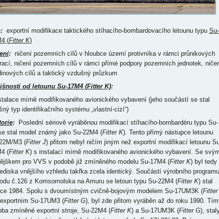
p
:
exportní modifikace taktického stíhacího-bombardovacího letounu typu
Su-
4 (
Fitter K
)
ení
:
ničení pozemních cílů v hloubce území protivníka v rámci průnikových
rací, ničení pozemních cílů v rámci přímé podpory pozemních jednotek, niče
dinových cílů a taktický vzdušný průzkum
išnosti od letounu Su-17M4 (Fitter K)
:
nstalace mírně modifikovaného avionického vybavení (jeho součástí se stal
šný typ identifikačního systému „vlastní-cizí“)
torie
:
Poslední sériově vyráběnou modifikací stíhacího-bombardéru typu Su-
se stal model známý jako Su-22M4 (
Fitter K
). Tento přímý nástupce letounu
22M/M3 (
Fitter J
) přitom nebyl ničím jiným než exportní modifikací letounu Su
4 (
Fitter K
) s instalací mírně modifikovaného avionického vybavení. Se svý
tějškem pro VVS v podobě již zmíněného modelu Su-17M4 (
Fitter K
) byl tedy
lediska vnějšího vzhledu takřka zcela identický. Součástí výrobního program
odu č.126 z Komsomolska na Amuru se letoun typu Su-22M4 (
Fitter K
) stal
oce 1984. Spolu s dvoumístným cvičně-bojovým modelem Su-17UM3K (
Fitter
 exportním Su-17UM3 (
Fitter G
), byl zde přitom vyráběn až do roku 1990. Tím
oba zmíněné exportní stroje, Su-22M4 (
Fitter K
) a Su-17UM3K (
Fitter G
), stal