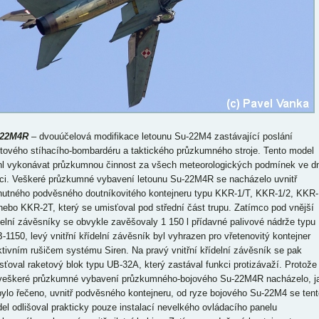
-22M4R
– dvouúčelová modifikace letounu Su-22M4 zastávající poslání
ntového stíhacího-bombardéru a taktického průzkumného stroje. Tento model
l vykonávat průzkumnou činnost za všech meteorologických podmínek ve d
oci. Veškeré průzkumné vybavení letounu Su-22M4R se nacházelo uvnitř
utného podvěsného doutníkovitého kontejneru typu KKR-1/T, KKR-1/2, KKR-
nebo KKR-2T, který se umisťoval pod střední část trupu. Zatímco pod vnější
delní závěsníky se obvykle zavěšovaly 1 150 l přídavné palivové nádrže typu
-1150, levý vnitřní křídelní závěsník byl vyhrazen pro vřetenovitý kontejner
ktivním rušičem systému Siren. Na pravý vnitřní křídelní závěsník se pak
sťoval raketový blok typu UB-32A, který zastával funkci protizávaží. Protože
veškeré průzkumné vybavení průzkumného-bojového Su-22M4R nacházelo, j
 bylo řečeno, uvnitř podvěsného kontejneru, od ryze bojového Su-22M4 se tent
el odlišoval prakticky pouze instalací nevelkého ovládacího panelu