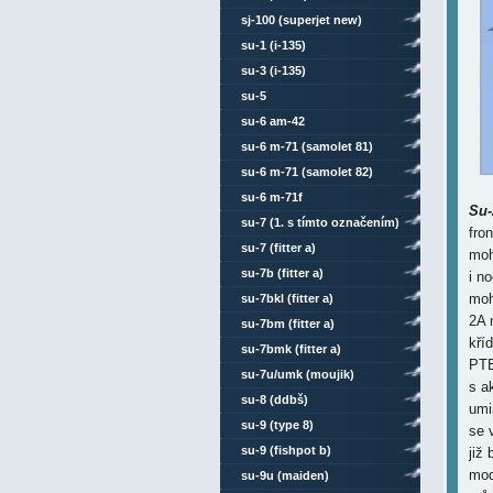
sj-100 (superjet new)
su-1 (i-135)
su-3 (i-135)
su-5
su-6 am-42
su-6 m-71 (samolet 81)
su-6 m-71 (samolet 82)
su-6 m-71f
Su
su-7 (1. s tímto označením)
fro
su-7 (fitter a)
moh
su-7b (fitter a)
i n
moh
su-7bkl (fitter a)
2A 
su-7bm (fitter a)
kří
su-7bmk (fitter a)
PTB
su-7u/umk (moujik)
s a
su-8 (ddbš)
umi
su-9 (type 8)
se 
su-9 (fishpot b)
již
mod
su-9u (maiden)