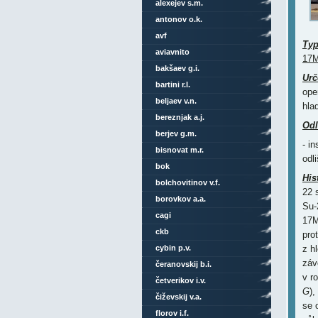
alexejev s.m.
antonov o.k.
avf
Ty
aviavnito
17M
bakšaev g.i.
Urč
bartini r.l.
ope
beljaev v.n.
hla
bereznjak a.j.
Odl
berjev g.m.
- i
bisnovat m.r.
odli
bok
His
bolchovitinov v.f.
22 
borovkov a.a.
Su-
cagi
17M
ckb
pro
cybin p.v.
z h
záv
čeranovskij b.i.
v r
četverikov i.v.
G
),
čiževskij v.a.
se 
florov i.f.