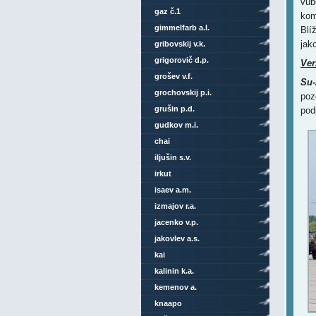
vůb
gaz č.1
kom
gimmelfarb a.l.
Blí
jak
gribovskij v.k.
grigorovič d.p.
Ver
grošev v.f.
Su-
grochovskij p.i.
poz
grušin p.d.
pod
gudkov m.i.
chai
iljušin s.v.
irkut
isaev a.m.
izmajov r.a.
jacenko v.p.
jakovlev a.s.
kai
kalinin k.a.
kemenov a.
knaapo