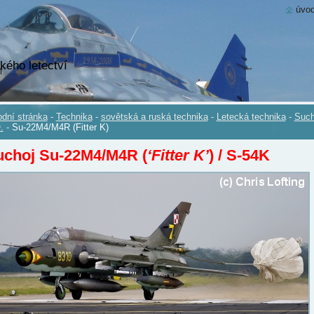
úvod
kého letectví
dní stránka
-
Technika
-
sovětská a ruská technika
-
Letecká technika
-
Such
.
-
Su-22M4/M4R (Fitter K)
uchoj Su-22M4/M4R (
‘Fitter K’
) / S-54K