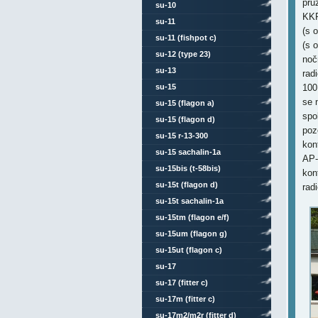
prů
su-10
KKR
su-11
(s 
su-11 (fishpot c)
(s 
su-12 (type 23)
noč
su-13
rad
su-15
100
se 
su-15 (flagon a)
spo
su-15 (flagon d)
poz
su-15 r-13-300
kon
su-15 sachalin-1a
AP-
su-15bis (t-58bis)
kon
su-15t (flagon d)
rad
su-15t sachalin-1a
su-15tm (flagon e/f)
su-15um (flagon g)
su-15ut (flagon c)
su-17
su-17 (fitter c)
su-17m (fitter c)
su-17m2/m2r (fitter d)