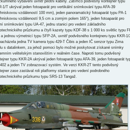
zkumného vybavení uvnitř pilotní kabiny. Zatímco podvěsný kontejner typu
-1/T ukrýval jeden fotoaparát pro vertikální snímkování typu AFA-39
ohniskovou vzdáleností 100 mm), jeden panoramatický fotoaparát typu PA-1
ohniskovou vzdáleností 9,5 cm a zorným polem 165°), jeden fotoaparát pro
ní snímkování typu UA-47, jednu stanici pro vedení základního
iotechnického průzkumu a čtyři kazety typu KDF-38 s 1 000 ks světlic typu F
 a jednou výmetnicí typu SFP-2A, uvnitř podvěsného kontejneru typu KKR-1/
nacházela jedna TV kamera typu 429-T Čibis a jeden IČ senzor typu Zima
lu s datalinkem, za jehož pomoci bylo možné poskytovat získané snímky
emním velitelským stanovištím v reálném čase. Naproti tomu podvěsný
tejner typu KKR-2A ukrýval jeden fotoaparát typu AFA-39, jeden fotoaparát ty
402 a jeden TV zobrazovací systém. Ve verzi KKR-2T tento podvěsný
tejner zase zastával roli platformy stanice pro vedení podrobného
iotechnického průzkumu typu SRS-13 Tangaž.