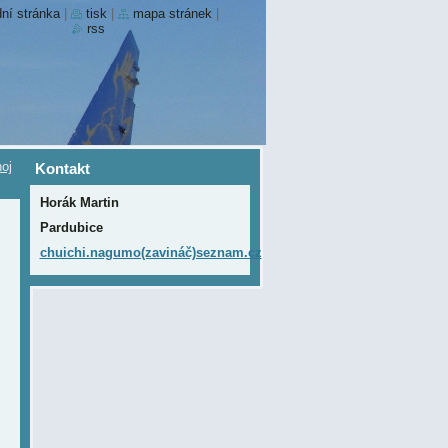
ní stránka
|
tisk
|
mapa stránek
|
rss
oj
Kontakt
Horák Martin
Pardubice
chuichi.nagumo(zavináč)seznam.cz