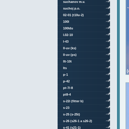
suchanov m.v.
suchoj p.o.
02-01 (t10u-2)
100l
100ldu
l.02-10
l-43
ll-uv (ks)
ll-uv (ps)
llt-10t
lts
p-1
p-42
pt-7/-8
pt8-4
s-22i (fitter b)
s-23
s-25 (s-25t)
s-26 (s26-1 a s26-2)
s-41 (s21-1)