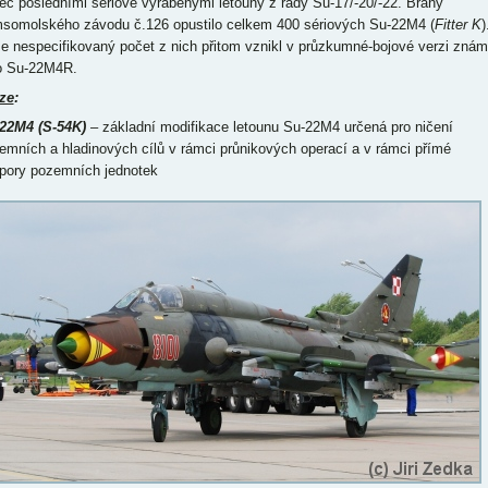
ec posledními sériově vyráběnými letouny z řady Su-17/-20/-22. Brány
somolského závodu č.126 opustilo celkem 400 sériových Su-22M4 (
Fitter K
)
že nespecifikovaný počet z nich přitom vznikl v průzkumné-bojové verzi zná
o Su-22M4R.
ze
:
22M4 (S-54K)
– základní modifikace letounu Su-22M4 určená pro ničení
emních a hladinových cílů v rámci průnikových operací a v rámci přímé
pory pozemních jednotek