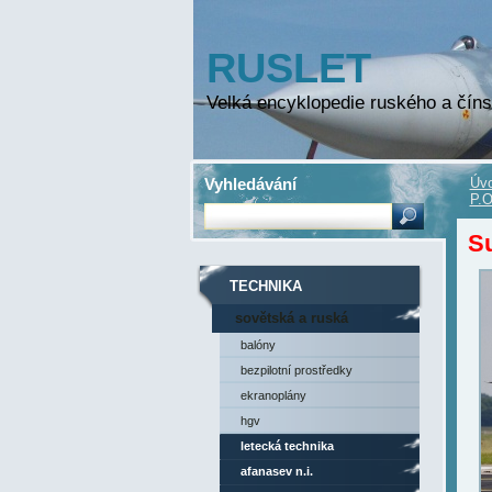
RUSLET
Velká encyklopedie ruského a číns
Vyhledávání
Úvo
P.O
S
TECHNIKA
sovětská a ruská
technika
balóny
bezpilotní prostředky
ekranoplány
hgv
letecká technika
afanasev n.i.