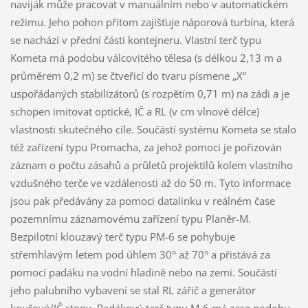
naviják může pracovat v manuálním nebo v automatickém
režimu. Jeho pohon přitom zajišťuje náporová turbína, která
se nachází v přední části kontejneru. Vlastní terč typu
Kometa má podobu válcovitého tělesa (s délkou 2,13 m a
průměrem 0,2 m) se čtveřicí do tvaru písmene „X“
uspořádaných stabilizátorů (s rozpětím 0,71 m) na zádi a je
schopen imitovat optické, IČ a RL (v cm vlnové délce)
vlastnosti skutečného cíle. Součástí systému Kometa se stalo
též zařízení typu Promacha, za jehož pomoci je pořizován
záznam o počtu zásahů a průletů projektilů kolem vlastního
vzdušného terče ve vzdálenosti až do 50 m. Tyto informace
jsou pak předávány za pomoci datalinku v reálném čase
pozemnímu záznamovému zařízení typu Planěr-M.
Bezpilotní klouzavý terč typu PM-6 se pohybuje
střemhlavým letem pod úhlem 30° až 70° a přistává za
pomocí padáku na vodní hladině nebo na zemi. Součástí
jeho palubního vybavení se stal RL zářič a generátor
kouřové/IČ stopy. Padákový terč typu M-6 má zase podobu