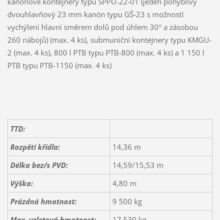
kanónové kontejnery typu SPPU-22-01 (jeden pohyblivý
dvouhlavňový 23 mm kanón typu GŠ-23 s možností
vychýlení hlavní směrem dolů pod úhlem 30° a zásobou
260 nábojů) (max. 4 ks), submuniční kontejnery typu KMGU-
2 (max. 4 ks), 800 l PTB typu PTB-800 (max. 4 ks) a 1 150 l
PTB typu PTB-1150 (max. 4 ks)
TTD:
Rozpětí křídla:
14,36 m
Délka bez/s PVD:
14,59/15,53 m
Výška:
4,80 m
Prázdná hmotnost:
9 500 kg
Max. vzletová hmotnost:
17 530 kg