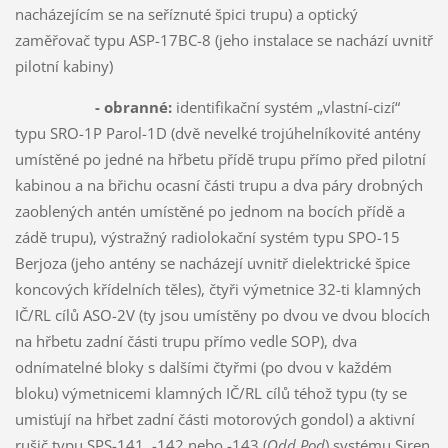
nacházejícím se na seříznuté špici trupu) a optický
zaměřovač typu ASP-17BC-8 (jeho instalace se nachází uvnitř
pilotní kabiny)
- obranné:
identifikační systém „vlastní-cizí“
typu SRO-1P Parol-1D (dvě nevelké trojúhelníkovité antény
umístěné po jedné na hřbetu přídě trupu přímo před pilotní
kabinou a na břichu ocasní části trupu a dva páry drobných
zaoblených antén umístěné po jednom na bocích přídě a
zádě trupu), výstražný radiolokační systém typu SPO-15
Berjoza (jeho antény se nacházejí uvnitř dielektrické špice
koncových křídelních těles), čtyři výmetnice 32-ti klamných
IČ/RL cílů ASO-2V (ty jsou umístěny po dvou ve dvou blocích
na hřbetu zadní části trupu přímo vedle SOP), dva
odnímatelné bloky s dalšími čtyřmi (po dvou v každém
bloku) výmetnicemi klamných IČ/RL cílů téhož typu (ty se
umisťují na hřbet zadní části motorových gondol) a aktivní
rušič typu SPS-141, -142 nebo -143 (
Odd Pod
) systému Siren