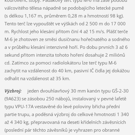
válcovitého tělesa nápadně se podobajícího letecké pumě
(s délkou 1,167 m, průměrem 0,28 m a hmotností 98 kg).
Tento terč lze vypouštět ve výškách od 2 500 m do 17 000
m. Rychlost jeho klesání přitom činí 4 až 15 m/s. Plášť terče
M-6 je zhotoven ze směsi dusičnanu hořečnatého a sodného
a v průběhu klesání intenzivně hoří. Po dobu prvních 3 až 6
sekund přitom intenzita tohoto hoření dosahuje 2 miliónů
cd. Zatímco za pomoci radiolokátoru lze terč typu M-6
zachytit na vzdálenost do 40 km, pasivní IČ čidla jej dokážou
odhalit na vzdálenost až 35 km.
Výzbroj:
jeden dvouhlavňový 30 mm kanón typu GŠ-2-30
(9A623) se zásobou 250 nábojů, instalovaný v pevné lafetě
typu VPU-17A vestavěné do levé poloviny břicha přední
partie trupu, a poděsná výzbroj do celkové hmotnosti 1 340
až 4 340 kg, přepravovaná na deseti křídelních závěsnících
(poslední pár těchto závěsníků je vyhrazen pro obranné