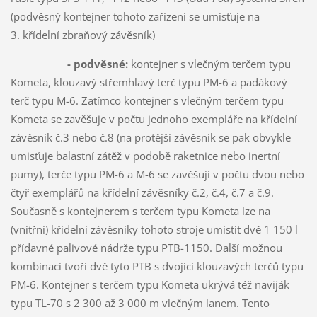
(podvěsný kontejner tohoto zařízení se umisťuje na
3. křídelní zbraňový závěsník)
-
podvěsné:
kontejner s vlečným terčem typu
Kometa, klouzavý střemhlavý terč typu PM-6 a padákový
terč typu M-6. Zatímco kontejner s vlečným terčem typu
Kometa se zavěšuje v počtu jednoho exempláře na křídelní
závěsník č.3 nebo č.8 (na protější závěsník se pak obvykle
umisťuje balastní zátěž v podobě raketnice nebo inertní
pumy), terče typu PM-6 a M-6 se zavěšují v počtu dvou nebo
čtyř exemplářů na křídelní závěsníky č.2, č.4, č.7 a č.9.
Současně s kontejnerem s terčem typu Kometa lze na
(vnitřní) křídelní závěsníky tohoto stroje umístit dvě 1 150 l
přídavné palivové nádrže typu PTB-1150. Další možnou
kombinaci tvoří dvě tyto PTB s dvojicí klouzavých terčů typu
PM-6. Kontejner s terčem typu Kometa ukrývá též naviják
typu TL-70 s 2 300 až 3 000 m vlečným lanem. Tento