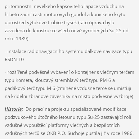
přítomnostní nevelkého kapsovitého lapače vzduchu na
hřbetu zadní části motorových gondol a kónického krytu
uprostřed výtokové trubice trysek (tato úprava byla
zavedena do konstrukce všech nově vyrobených Su-25 od
roku 1989)
- instalace radionavigačního systému dálkové navigace typu
RSDN-10
- rozšířené podvěsné vybavení o kontejner s vlečným terčem
typu Kometa, klouzavý střemhlavý terč typu PM-6 a
padákový terč typu M-6 (zmíněné vzdušné terče se umisťují
na křídelní zbraňové závěsníky na místo podvěsné výzbroje)
Historie
:
Do prací na projektu specializované modifikace
podzvukového útočného letounu typu Su-25 zastávající roli
vzdušné vypouštěcí platformy vlečných a bezpilotních
vzdušných terčů se OKB P.O. Suchoje pustila již v roce 1986.