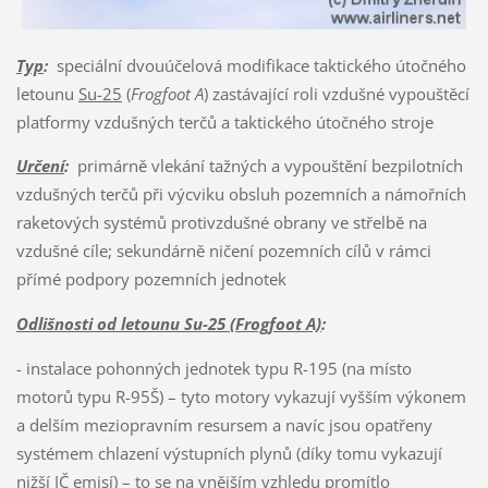
Typ
:
speciální dvouúčelová modifikace taktického útočného
letounu
Su-25
(
Frogfoot A
) zastávající roli vzdušné vypouštěcí
platformy vzdušných terčů a taktického útočného stroje
Určení
:
primárně vlekání tažných a vypouštění bezpilotních
vzdušných terčů při výcviku obsluh pozemních a námořních
raketových systémů protivzdušné obrany ve střelbě na
vzdušné cíle; sekundárně ničení pozemních cílů v rámci
přímé podpory pozemních jednotek
Odlišnosti od letounu Su-25 (Frogfoot A)
:
- instalace pohonných jednotek typu R-195 (na místo
motorů typu R-95Š) – tyto motory vykazují vyšším výkonem
a delším meziopravním resursem a navíc jsou opatřeny
systémem chlazení výstupních plynů (díky tomu vykazují
nižší IČ emisí) – to se na vnějším vzhledu promítlo