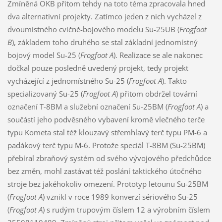
Zmíněná OKB přitom tehdy na toto téma zpracovala hned
dva alternativní projekty. Zatímco jeden z nich vycházel z
dvoumístného cvičně-bojového modelu Su-25UB (
Frogfoot
B
), základem toho druhého se stal základní jednomístný
bojový model Su-25 (
Frogfoot A
). Realizace se ale nakonec
dočkal pouze posledně uvedený projekt, tedy projekt
vycházející z jednomístného Su-25 (
Frogfoot A
). Takto
specializovaný Su-25 (
Frogfoot A
) přitom obdržel tovární
označení T-8BM a služební označení Su-25BM (
Frogfoot A
) a
součástí jeho podvěsného vybavení kromě vlečného terče
typu Kometa stal též klouzavý střemhlavý terč typu PM-6 a
padákový terč typu M-6. Protože speciál T-8BM (Su-25BM)
přebíral zbraňový systém od svého vývojového předchůdce
bez změn, mohl zastávat též poslání taktického útočného
stroje bez jakéhokoliv omezení. Prototyp letounu Su-25BM
(
Frogfoot A
) vznikl v roce 1989 konverzí sériového Su-25
(
Frogfoot A
) s rudým trupovým číslem 12 a výrobním číslem