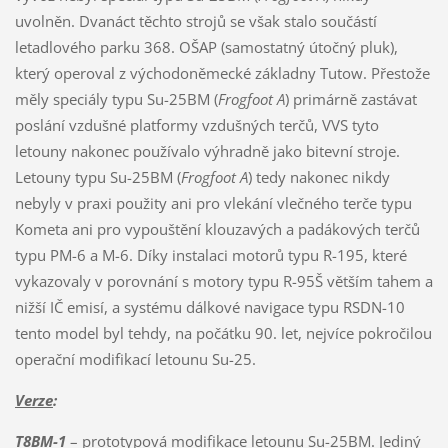
uvolněn. Dvanáct těchto strojů se však stalo součástí
letadlového parku 368. OŠAP (samostatný útočný pluk),
který operoval z východoněmecké základny Tutow. Přestože
měly speciály typu Su-25BM (
Frogfoot A
) primárně zastávat
poslání vzdušné platformy vzdušných terčů, VVS tyto
letouny nakonec používalo výhradně jako bitevní stroje.
Letouny typu Su-25BM (
Frogfoot A
) tedy nakonec nikdy
nebyly v praxi použity ani pro vlekání vlečného terče typu
Kometa ani pro vypouštění klouzavých a padákových terčů
typu PM-6 a M-6. Díky instalaci motorů typu R-195, které
vykazovaly v porovnání s motory typu R-95Š větším tahem a
nižší IČ emisí, a systému dálkové navigace typu RSDN-10
tento model byl tehdy, na počátku 90. let, nejvíce pokročilou
operační modifikací letounu Su-25.
Verze
:
T8BM-1
– prototypová modifikace letounu Su-25BM. Jediný