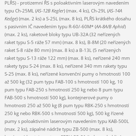
PLŘS) - protizemní ŘS s poloaktivním laserovým navedením
typu Ch-25ML (
AS-12B Kegler
) (max. 4 ks), Ch-29L (
AS-14A
Kedge
) (max. 2 ks) a S-25L (max. 8 ks), PLŘS krátkého dosahu
s pasivním IČ navedením typu R-60/-60M* (
AA-8A/B Aphid
)
(max. 2 ks), raketové bloky typu UB-32A (32 neřízených
raket typu S-5 ráže 57 mm) (max. 8 ks), B-8M (20 neřízených
raket S-8 ráže 80 mm) (max. 8 ks) a B-13L (5 neřízených
raket typu S-13 ráže 122 mm) (max. 8 ks), neřízené 240 mm
rakety typu S-24 (max. 8 ks), neřízené 340 mm rakety typu
S-25 (max. 8 ks), neřízené konvenční pumy o hmotnosti 100
až 500 kg (32 pum typu FAB-100 s hmotností 100 kg, 10
pum typu FAB-250 s hmotností 250 kg nebo 8 pum typu
FAB-500 s hmotností 500 kg), kontejnerové pumy o
hmotnosti 250 až 500 kg (8 pum typu RBK-250 s hmotností
250 kg nebo RBK-500 s hmotností 500 kg), 500 kg řízené
pumy s poloaktivním laserovým navedením typu KAB-500L
(max. 2 ks), zápalné nádrže typu ZB-500 (max. 8 ks),