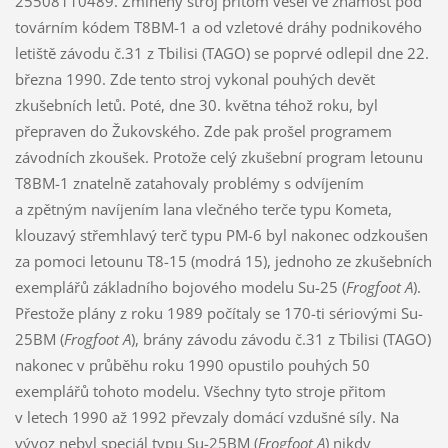
25508110489. Zmíněný stroj přitom vešel ve známost pod
továrním kódem T8BM-1 a od vzletové dráhy podnikového
letiště závodu č.31 z Tbilisi (TAGO) se poprvé odlepil dne 22.
března 1990. Zde tento stroj vykonal pouhých devět
zkušebních letů. Poté, dne 30. května téhož roku, byl
přepraven do Žukovského. Zde pak prošel programem
závodních zkoušek. Protože celý zkušební program letounu
T8BM-1 znatelně zatahovaly problémy s odvíjením
a zpětným navíjením lana vlečného terče typu Kometa,
klouzavý střemhlavý terč typu PM-6 byl nakonec odzkoušen
za pomoci letounu T8-15 (modrá 15), jednoho ze zkušebních
exemplářů základního bojového modelu Su-25 (
Frogfoot A
).
Přestože plány z roku 1989 počítaly se 170-ti sériovými Su-
25BM (
Frogfoot A
), brány závodu závodu č.31 z Tbilisi (TAGO)
nakonec v průběhu roku 1990 opustilo pouhých 50
exemplářů tohoto modelu. Všechny tyto stroje přitom
v letech 1990 až 1992 převzaly domácí vzdušné síly. Na
vývoz nebyl speciál typu Su-25BM (
Frogfoot A
) nikdy