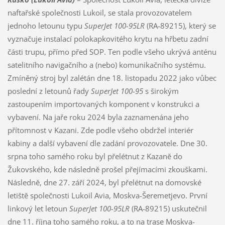
naftařské společnosti Lukoil, se stala provozovatelem
jednoho letounu typu
SuperJet 100-95LR
(RA-89215), který se
vyznačuje instalací polokapkovitého krytu na hřbetu zadní
části trupu, přímo před SOP. Ten podle všeho ukrývá anténu
satelitního navigačního a (nebo) komunikačního systému.
Zmíněný stroj byl zalétán dne 18. listopadu 2022 jako vůbec
poslední z letounů řady
SuperJet 100-95
s širokým
zastoupením importovaných komponent v konstrukci a
vybavení. Na jaře roku 2024 byla zaznamenána jeho
přítomnost v Kazani. Zde podle všeho obdržel interiér
kabiny a další vybavení dle zadání provozovatele. Dne 30.
srpna toho samého roku byl přelétnut z Kazaně do
Žukovského, kde následně prošel přejímacími zkouškami.
Následně, dne 27. září 2024, byl přelétnut na domovské
letiště společnosti Lukoil Avia, Moskva-Šeremetjevo. První
linkový let letoun
SuperJet 100-95LR
(RA-89215) uskutečnil
dne 11. října toho samého roku, a to na trase Moskva-