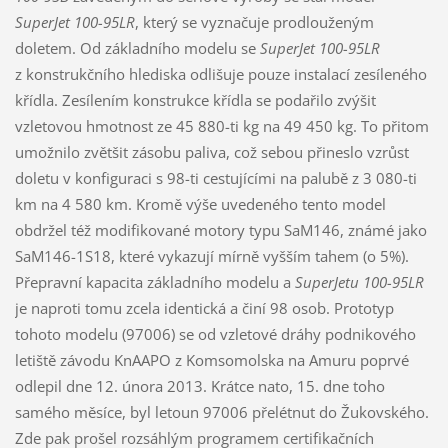
SuperJet 100-95LR
, který se vyznačuje prodlouženým
doletem. Od základního modelu se
SuperJet 100-95LR
z konstrukčního hlediska odlišuje pouze instalací zesíleného
křídla. Zesílením konstrukce křídla se podařilo zvýšit
vzletovou hmotnost ze 45 880-ti kg na 49 450 kg. To přitom
umožnilo zvětšit zásobu paliva, což sebou přineslo vzrůst
doletu v konfiguraci s 98-ti cestujícími na palubě z 3 080-ti
km na 4 580 km. Kromě výše uvedeného tento model
obdržel též modifikované motory typu SaM146, známé jako
SaM146-1S18, které vykazují mírně vyšším tahem (o 5%).
Přepravní kapacita základního modelu a
SuperJetu 100-95LR
je naproti tomu zcela identická a činí 98 osob. Prototyp
tohoto modelu (97006) se od vzletové dráhy podnikového
letiště závodu KnAAPO z Komsomolska na Amuru poprvé
odlepil dne 12. února 2013. Krátce nato, 15. dne toho
samého měsíce, byl letoun 97006 přelétnut do Žukovského.
Zde pak prošel rozsáhlým programem certifikačních