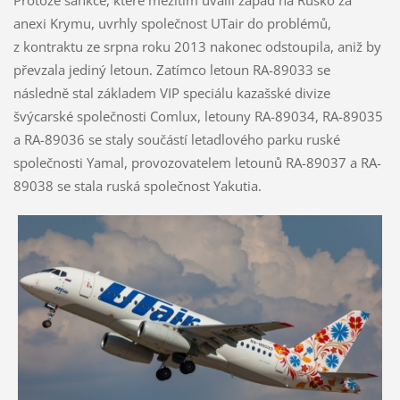
Protože sankce, které mezitím uvalil západ na Rusko za
anexi Krymu, uvrhly společnost UTair do problémů,
z kontraktu ze srpna roku 2013 nakonec odstoupila, aniž by
převzala jediný letoun. Zatímco letoun RA-89033 se
následně stal základem VIP speciálu kazašské divize
švýcarské společnosti Comlux, letouny RA-89034, RA-89035
a RA-89036 se staly součástí letadlového parku ruské
společnosti Yamal, provozovatelem letounů RA-89037 a RA-
89038 se stala ruská společnost Yakutia.