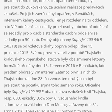
finální nástřik. Poté, dne 9. listopadu téhož roku, byl
přelétnut do Žukovského, za účelem realizace předávacích
zkoušek. Po jejich završení byl opatřen, v Benátkách,
interiérem kabiny cestujících. Ten je rozdělen na tři oddělení,
a to VIP oddělení se sedadly pro 4 osoby, obchodní oddělení
se sedadly pro 6 osob a standardní osobní oddělení se
sedadly pro 50 osob. Druhý objednaný
SuperJet 100-95LR
(60318) se od vzletové dráhy poprvé odlepil dne 15.
prosince 2015. Svému provozovateli v podobě Thajského
královského vojenského letectva byly oba zmíněné letouny
formálně předány dne 15. července 2016 v Benátkách, kde
předtím obdržely VIP interiér. Zatímco první z nich do
Thajska dorazil dne 28. července, ten druhý sem byl
přelétnut na počátku srpna toho samého roku. Oficiálně
byly
SuperJety 100-95LR
oba do stavu vzdušných sil Thajska,
resp. 603. eskadry „Cowboy“ 6. vzdušného křídla
s domovskou základnou Don Muang, zařazeny dne 31.
srpna 2016. Thajské vzdušné síly přitom tyto stroje