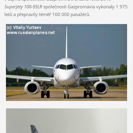
SuperJety 100-95LR
společnosti Gazpromavia vykonaly 1 975
letů a přepravily téměř 100 000 pasažérů.