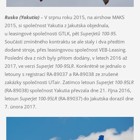
Rusko (Yakutia)
– V srpnu roku 2015, na airshow MAKS
2015, si společnost Yakutia z Jakutska objednala,
u leasingové společnosti GTLK, pět
SuperJetů 100-95
.
Součástí zmíněného kontraktu se ale staly i dva předtím
dodané stroje, přes leasingovou společnost VEB-Leasing.
Poslední dva z nich byly přitom dodány, v letech 2016 až
2017, ve verzi
SuperJet 100-95LR
. Konkrétně se jednalo o
letouny s registrací RA-89037 a RA-89038 ze zrušené
zakázky společnosti UTair. Zatímco letoun
SuperJet 100-95LR
(RA-89038) společnost Yakutia převzala dne 21. října 2016,
letoun
SuperJet 100-95LR
(RA-89037) do Jakutska dorazil dne
7. února 2017.