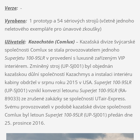
Verze
:
-
Vyrobeno
:
1 prototyp a 54 sériových strojů (včetně jednoho
neletového exempláře pro únavové zkoušky)
Uživatelé
:
Kazachstán (Comlux)
– Kazašská divize švýcarské
společnosti Comlux se stala provozovatelem jednoho
SuperJetu 100-95LR
v provedení s luxusně zařízeným VIP
interiérem. Zmíněný stroj (UP-SJ001) byl objednán
kazašskou důlní společností Kazachmys a instalaci interiéru
kabiny obdržel v srpnu roku 2015 v USA.
SuperJet 100-95LR
(UP-SJ001) vznikl konverzí letounu
SuperJet 100-95LR
(RA-
89033) ze zrušené zakázky se společností UTair-Express.
Svému provozovateli v podobě kazašské divize společnosti
Comlux byl letoun
SuperJet 100-95LR
(UP-SJ001) předán dne
25. prosince 2016.