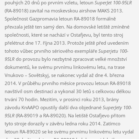
pouhých 20 dnů po prvním vzletu, letoun
SuperJet 100-95LR
(RA-89018) zavítal na moskevskou airshow MAKS 2013.
Společnost Gazpromavia letoun RA-89018 formálně
převzala ještě ten samý den. Na domovské letiště zmíněné
společnosti, které se nachází v Ostafjevu, byl tento stroj
přelétnut dne 17. října 2013. Protože ještě před uvedením
tohoto vůbec prvního sériového exempláře
Superjetu 100-
95LR
do provozu bylo nezbytné zpracovat velké množství
dokumentů, ke svému prvnímu linkovému letu, na trase
Vnukovo – Sovětskyj, se nakonec vydal až dne 4. března
2014. V průběhu prvního měsíce provozu letoun RA-89018
navštívil osm destinací a vykonal 30 letů s celkovou délkou
trvání 70 hodin. Mezitím, v prosinci roku 2013, brány
závodu KnAAPO opustily další dva objednané
SuperJety 100-
95LR
(RA-89019 a RA-89020). Na letiště Ostafjevo přitom
tyto stroje dorazily v závěru ledna roku 2014. Zatímco
letoun RA-89020 se ke svému prvnímu linkovému letu vydal