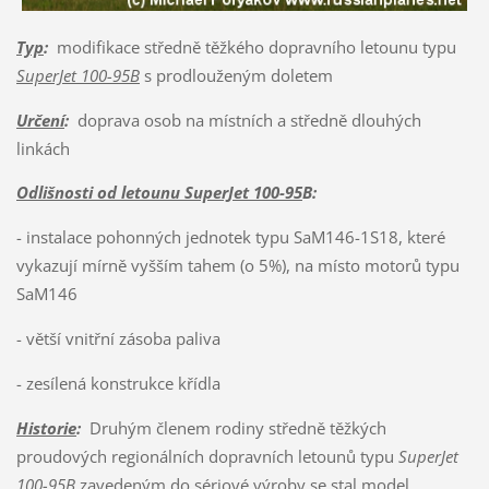
Typ
:
modifikace středně těžkého dopravního letounu typu
SuperJet 100-95B
s prodlouženým doletem
Určení
:
doprava osob na místních a středně dlouhých
linkách
Odlišnosti od letounu SuperJet 100-95
B:
- instalace pohonných jednotek typu SaM146-1S18, které
vykazují mírně vyšším tahem (o 5%), na místo motorů typu
SaM146
- větší vnitřní zásoba paliva
- zesílená konstrukce křídla
Historie
:
Druhým členem rodiny středně těžkých
proudových regionálních dopravních letounů typu
SuperJet
100-95B
zavedeným do sériové výroby se stal model