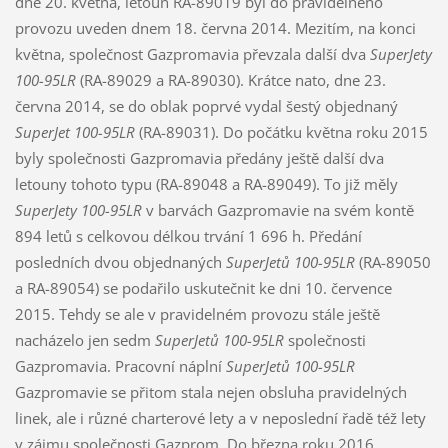
dne 20. května, letoun RA-89019 byl do pravidelného
provozu uveden dnem 18. června 2014. Mezitím, na konci
května, společnost Gazpromavia převzala další dva
SuperJety
100-95LR
(RA-89029 a RA-89030). Krátce nato, dne 23.
června 2014, se do oblak poprvé vydal šestý objednaný
SuperJet 100-95LR
(RA-89031). Do počátku května roku 2015
byly společnosti Gazpromavia předány ještě další dva
letouny tohoto typu (RA-89048 a RA-89049). To již měly
SuperJety 100-95LR
v barvách Gazpromavie na svém kontě
894 letů s celkovou délkou trvání 1 696 h. Předání
posledních dvou objednaných
SuperJetů 100-95LR
(RA-89050
a RA-89054) se podařilo uskutečnit ke dni 10. července
2015. Tehdy se ale v pravidelném provozu stále ještě
nacházelo jen sedm
SuperJetů 100-95LR
společnosti
Gazpromavia. Pracovní náplní
SuperJetů 100-95LR
Gazpromavie se přitom stala nejen obsluha pravidelných
linek, ale i různé charterové lety a v neposlední řadě též lety
v zájmu společnosti Gazprom. Do března roku 2016