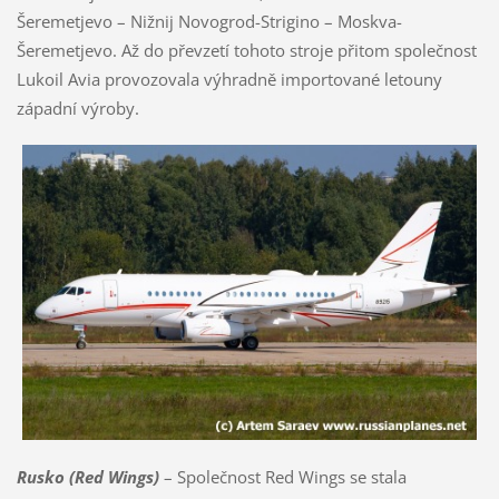
Šeremetjevo – Nižnij Novogrod-Strigino – Moskva-
Šeremetjevo. Až do převzetí tohoto stroje přitom společnost
Lukoil Avia provozovala výhradně importované letouny
západní výroby.
Rusko (Red Wings)
– Společnost Red Wings se stala