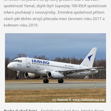
společnosti Yamal, zbylé čtyři
SuperJety 100-95LR
společnosti
IrAero pocházejí z novovýroby. Zmíněná společnost přitom
všech pět těchto strojů převzala mezi červnem roku 2017 a
květnem roku 2019.
Rusko (Lukoil Avia)
– Společnost Lukoil Avia, letecká divize