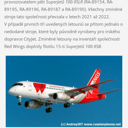
provozovatelem pěti
SuperJetů 100-95LR
(RA-89154, RA-
89195, RA-89196, RA-89187 a RA-89190). Všechny zmíněné
stroje tato společnost převzala v letech 2021 až 2022.
V případě prvních tří uvedených letounů se přitom jednalo o
nedodané stroje, které byly původně vyrobeny pro irského
dopravce CityJet. Zmíněné letouny na inventáři společnosti
Red Wings doplnily flotilu 15-ti
SuperJetů 100-95B
.