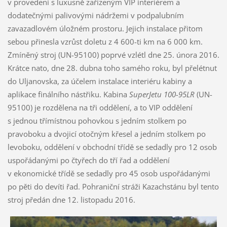
v provedení s luxusně zařízeným VIP interiérem a
dodatečnými palivovými nádržemi v podpalubním
zavazadlovém úložném prostoru. Jejich instalace přitom
sebou přinesla vzrůst doletu z 4 600-ti km na 6 000 km.
Zmíněný stroj (UN-95100) poprvé vzlétl dne 25. února 2016.
Krátce nato, dne 28. dubna toho samého roku, byl přelétnut
do Uljanovska, za účelem instalace interiéru kabiny a
aplikace finálního nástřiku. Kabina
SuperJetu 100-95LR
(UN-
95100) je rozdělena na tři oddělení, a to VIP oddělení
s jednou třímístnou pohovkou s jedním stolkem po
pravoboku a dvojicí otočným křesel a jedním stolkem po
levoboku, oddělení v obchodní třídě se sedadly pro 12 osob
uspořádanými po čtyřech do tří řad a oddělení
v ekonomické třídě se sedadly pro 45 osob uspořádanými
po pěti do devíti řad. Pohraniční stráži Kazachstánu byl tento
stroj předán dne 12. listopadu 2016.