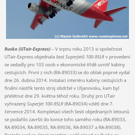
Rusko (UTair-Express)
– V srpnu roku 2013 si společnost
UTair-Express objednala šest
SuperJetů 100-95LR
v provedení
se sedadly pro 103 osob v ekonomické třídě uvnitř kabiny
cestujících. První z nich (RA-89033) se do oblak poprvé vydal
dne 26. dubna 2014. Instalaci interiéru kabiny cestujících a
finální nástřik tento stroj obdržel v Uljanovsku, kam byl
přelétnut dne 29. května téhož roku. Druhý pro UTair
vyhrazený
SuperJet 100-95LR
(RA-89034) vzlétl dne 7.
července 2014. Kompletaci všech šesti objednaných letounů
se podařilo završit do konce toho samého roku (RA-89033,
RA-89034, RA-89035, RA-89036, RA-89037 a RA-89038).