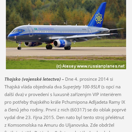
Thajsko (vojenské letectvo)
–
Dne 4. prosince 2014 si
Thajská vláda objednala dva
SuperJety 100-95LR
(s opcí na
další dva) v provedení s luxusně zařízeným VIP interiérem
pro potřeby thajského krále Pchumipona Adljadeta Ramy IX
a členů jeho rodiny. První z nich (60317) se do oblak poprvé
vydal dne 23. října 2015. Den nato byl tento stroj přelétnut
z Komsomolska na Amuru do Uljanovska. Zde obdržel