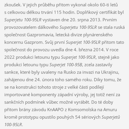
zkoušek. V jejich průběhu přitom vykonal okolo 60-ti letů
s celkovou délkou trvání 115 hodin. Doplňkový certifikát byl
Superjetu 100-95LR
vystaven dne 20. srpna 2013. Prvním
provozovatelem dálkového
Superjetu 100-95LR
se stala ruská
společnost Gazpromavia, letecká divize plynárenského
koncernu Gazprom. Svůj první
Superjet 100-95LR
přitom tato
společnost do provozu uvedla dne 4. března 2014. V roce
2022 produkci letounu typu
Superjet 100-95LR
, stejně jako
produkci letounu typu
Superjet 100-95B
, zcela zastavily
sankce, které byly uvaleny na Rusko za invazi na Ukrajinu,
zahájenou dne 24. února toho samého roku. Díky tomu, že
se na konstrukci tohoto stroje z velké části podílejí
importované komponenty západní výroby, jej totiž není za
sankčních podmínek vůbec možné vyrábět. Do té doby
přitom brány závodu KnAAPO z Komsomolska na Amuru
kromě prototypu opustilo pouhých 54 sériových
Superjetů
100-95LR
.