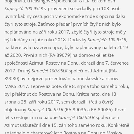
objednala, u leasingové společnosti GTLK, celkem osm
SuperJetů 100-95LR
v provedení se sedadly pro 103 osob
uvnitř kabiny cestujících v ekonomické třídě s opcí na další
čtyři tyto stroje. Zatímco předání prvních čtyř z nich bylo
naplánováno na září roku 2017, zbylé čtyři tyto stroje měly
být dodány na jaře roku 2018. Dodávky
SuperJetů 100-95LR
,
na které byla uzavřena opce, byly naplánovány na léta 2019
až 2020. První z nich (RA-89079) na domovské letiště
společnosti Azimut, Rostov na Donu, dorazil dne 7. července
2017. Druhý
SuperJet 100-95LR
společnosti Azimut (RA-
89080) byl nejprve prezentován na moskevské airshow
MAKS 2017. Teprve až poté, dne 8. srpna toho samého roku,
byl přelétnut do Rostova na Donu. Krátce nato, dne 13.
srpna a 28. září roku 2017, sem dorazil i třetí a čtvrtý
objednaný
SuperJet 100-95LR
(RA-89036 a RA-89085). První
let s cestujícími na palubě
SuperJet 100-95LR
společnosti
Azimut uskutečnil dne 15. září toho samého roku. Konkrétně
se jednalo o charterový let z Rostova na Donu do Moskvy