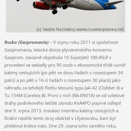
Rusko (Gazpromavia)
– V srpnu roku 2011 si společnost
Gazpromavia, letecká divize plynárenského koncernu
Gazprom, závazně objednala 10
SuperJetů 100-95LR
v
provedení se sedadly pro 90 osob v ekonomické třídě uvnitř
kabiny cestujících (po pěti ve dvou řadách s rozestupem 34
palců a po pěti v 16-ti řadách s rozestupem 30 placů) jako
náhradu za tehdejší flotilu letounů typu Jak-42 (
Clobber A
) a
Tu-154M (
Careless B
). První z nich (RA-89018) se od vzletové
dráhy podnikového letiště závodu KnAAPO poprvé odlepil
dne 9. srpna 2013. Instalaci interiéru kabiny cestujících a
finální nástřik tento stroj obdržel v Uljanovsku, kam byl
přelétnut krátce nato. Dne 29. srpna toho samého roku,