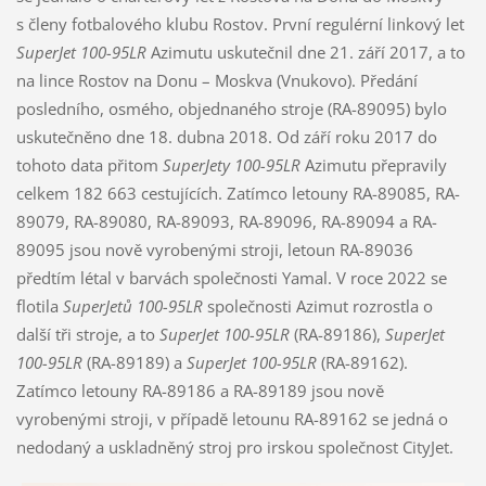
s členy fotbalového klubu Rostov. První regulérní linkový let
SuperJet 100-95LR
Azimutu uskutečnil dne 21. září 2017, a to
na lince Rostov na Donu – Moskva (Vnukovo). Předání
posledního, osmého, objednaného stroje (RA-89095) bylo
uskutečněno dne 18. dubna 2018. Od září roku 2017 do
tohoto data přitom
SuperJety 100-95LR
Azimutu přepravily
celkem 182 663 cestujících. Zatímco letouny RA-89085, RA-
89079, RA-89080, RA-89093, RA-89096, RA-89094 a RA-
89095 jsou nově vyrobenými stroji, letoun RA-89036
předtím létal v barvách společnosti Yamal. V roce 2022 se
flotila
SuperJetů 100-95LR
společnosti Azimut rozrostla o
další tři stroje, a to
SuperJet 100-95LR
(RA-89186),
SuperJet
100-95LR
(RA-89189) a
SuperJet 100-95LR
(RA-89162).
Zatímco letouny RA-89186 a RA-89189 jsou nově
vyrobenými stroji, v případě letounu RA-89162 se jedná o
nedodaný a uskladněný stroj pro irskou společnost CityJet.