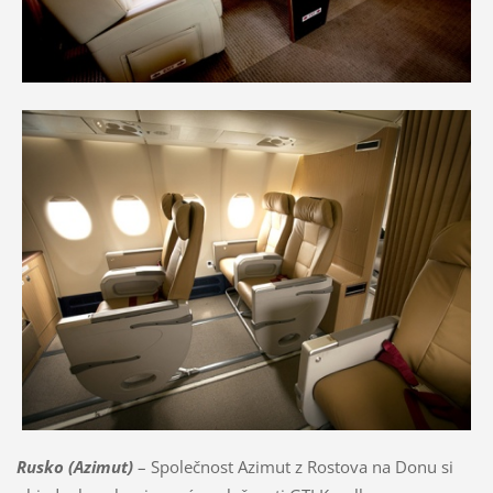
Rusko (Azimut)
– Společnost Azimut z Rostova na Donu si