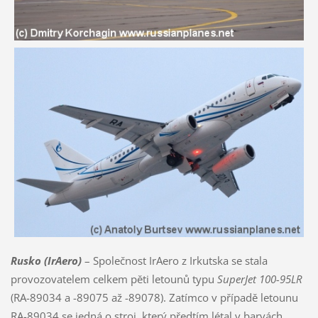
Rusko (IrAero)
– Společnost IrAero z Irkutska se stala
provozovatelem celkem pěti letounů typu
SuperJet 100-95LR
(RA-89034 a -89075 až -89078). Zatímco v případě letounu
RA-89034 se jedná o stroj, který předtím létal v barvách