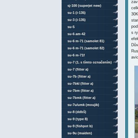
zav
sj-100 (superjet new)
cel
su-1 (i-135)
30K
su-3 (i-135)
sta
pod
su-5
s r
su-6 am-42
efe
su-6 m-71 (samolet 81)
Dův
su-6 m-71 (samolet 82)
Rus
su-6 m-71f
avi
su-7 (1. s tímto označením)
su-7 (fitter a)
su-7b (fitter a)
su-7bkl (fitter a)
su-7bm (fitter a)
su-7bmk (fitter a)
su-7u/umk (moujik)
su-8 (ddbš)
su-9 (type 8)
su-9 (fishpot b)
su-9u (maiden)