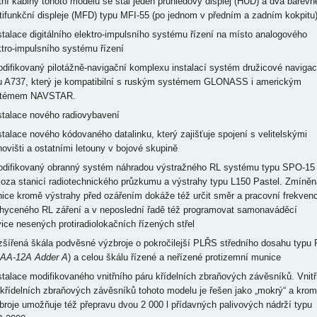
otní kabiny tohoto modelu se stal jeden průhledový displej (HUD) a dva barevn
tifunkční displeje (MFD) typu MFI-55 (po jednom v předním a zadním kokpitu)
nstalace digitálního elektro-impulsního systému řízení na místo analogového
ktro-impulsního systému řízení
odifikovaný pilotážně-navigační komplexu instalací systém družicové naviga
u A737, který je kompatibilní s ruským systémem GLONASS i americkým
stémem NAVSTAR.
nstalace nového radiovybavení
nstalace nového kódovaného datalinku, který zajišťuje spojení s velitelskými
novišti a ostatními letouny v bojové skupině
odifikovaný obranný systém náhradou výstražného RL systému typu SPO-15
joza stanicí radiotechnického průzkumu a výstrahy typu L150 Pastel. Zmíněn
nice kromě výstrahy před ozářením dokáže též určit směr a pracovní frekvenc
hyceného RL záření a v neposlední řadě též programovat samonaváděcí
vice nesených protiradiolokačních řízených střel
ozšířená škála podvěsné výzbroje o pokročilejší PLŘS středního dosahu typu 
AA-12A Adder A
) a celou škálu řízené a neřízené protizemní munice
nstalace modifikovaného vnitřního páru křídelních zbraňových závěsníků. Vnitř
 křídelních zbraňových závěsníků tohoto modelu je řešen jako „mokrý“ a kro
broje umožňuje též přepravu dvou 2 000 l přídavných palivových nádrží typu