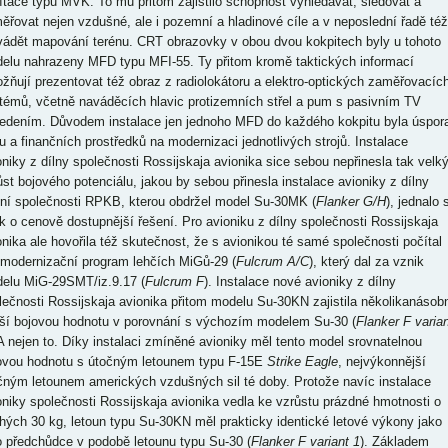
ítače typu MVK. To mu přitom zajistilo schopnost vyhledávat, sledovat a
ěřovat nejen vzdušné, ale i pozemní a hladinové cíle a v neposlední řadě též
vádět mapování terénu. CRT obrazovky v obou dvou kokpitech byly u tohoto
elu nahrazeny MFD typu MFI-55. Ty přitom kromě taktických informací
žňují prezentovat též obraz z radiolokátoru a elektro-optických zaměřovacíc
témů, včetně naváděcích hlavic protizemních střel a pum s pasivním TV
edením. Důvodem instalace jen jednoho MFD do každého kokpitu byla úspor
u a finančních prostředků na modernizaci jednotlivých strojů. Instalace
oniky z dílny společnosti Rossijskaja avionika sice sebou nepřinesla tak velk
ůst bojového potenciálu, jakou by sebou přinesla instalace avioniky z dílny
tní společnosti RPKB, kterou obdržel model Su-30MK (
Flanker G/H
), jednalo 
k o cenově dostupnější řešení. Pro avioniku z dílny společnosti Rossijskaja
onika ale hovořila též skutečnost, že s avionikou té samé společnosti počítal
 modernizační program lehčích MiGů-29 (
Fulcrum A/C
), který dal za vznik
elu MiG-29SMT/iz.9.17 (
Fulcrum F
). Instalace nové avioniky z dílny
lečnosti Rossijskaja avionika přitom modelu Su-30KN zajistila několikanásob
ší bojovou hodnotu v porovnání s výchozím modelem Su-30 (
Flanker F varian
 A nejen to. Díky instalaci zmíněné avioniky měl tento model srovnatelnou
ovou hodnotu s útočným letounem typu F-15E
Strike Eagle
, nejvýkonnější
čným letounem amerických vzdušných sil té doby. Protože navíc instalace
oniky společnosti Rossijskaja avionika vedla ke vzrůstu prázdné hmotnosti o
hých 30 kg, letoun typu Su-30KN měl prakticky identické letové výkony jako
o předchůdce v podobě letounu typu Su-30 (
Flanker F variant 1
). Základem