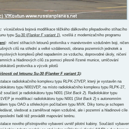
p
:
víceúčelová bojová modifikace těžkého dálkového přepadového stíhacího
ounu typu
Su-30 (
Flanker F variant 1
)
, vzešlá z modernizačního programu
ení
:
ničení stíhacích letounů protivníka v manévrovém vzdušném boji, ničen
ušných cílů na střední a velké vzdálenosti, obrana pozemních jednotek a
myslových komplexů před napadením ze vzduchu, doprovodné úkoly, ničení
emních a hladinových cílů za pomoci přesně řízené munice, umlčování
olokátorů protivníka a výcvik pilotů
išnosti od letounu Su-30 (Flanker F variant 1)
:
nstalace radiolokačního komplexu typu RLPK-27VEP, který je vystavěn na
iolokátoru typu N001VEP, na místo radiolokačního komplexu typu RLPK-27,
ož součástí je radiolokátoru typu N001 (
Slot Back 2
). Radiolokátor typu
1VEP je modifikací radiolokátoru typu N001 (
Slot Back 2
) s autonomním
álem typu OAO a střeleckým počítačem typu MVK. Díky tomu je schopen
ledávat, sledovat a zaměřovat nejen vzdušné, ale i pozemní a hladinové cíle 
eposlední řadě též provádět mapování terénu.
nstalace nového přístrojového vybavení uvnitř pilotní kabiny. Součástí vybaven