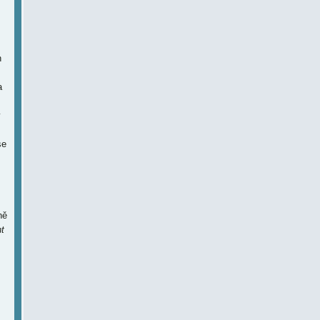
h
a
ý
se
ně
t