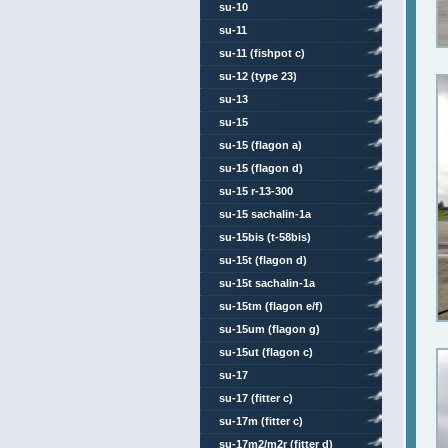
su-10
su-11
su-11 (fishpot c)
su-12 (type 23)
su-13
su-15
su-15 (flagon a)
su-15 (flagon d)
su-15 r-13-300
su-15 sachalin-1a
su-15bis (t-58bis)
su-15t (flagon d)
su-15t sachalin-1a
su-15tm (flagon e/f)
su-15um (flagon g)
su-15ut (flagon c)
su-17
su-17 (fitter c)
su-17m (fitter c)
su-17m2/m2r (fitter d)