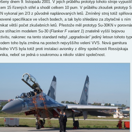
ršeny dnem 9. listopadu 2001. V jejich průběhu prototyp tohoto stroje vypustil
kem 15 řízených střel a shodil celkem 10 pum. V průběhu zkoušek prototyp S
N vykonal jen 2/3 z původně naplánovaných letů. Zmíněný stroj totiž splňova
novené specifikace ve všech bodech, a tak bylo shledáno za zbytečné s ním
nikat větší počet zkušebních letů. Přestože měl prototyp Su-30KN v porovná
yze stíhacím modelem Su-30 (
Flanker F variant 1
) znatelně vyšší bojovou
ktivitu, nakonec na tento standard nebyl „upgradován“ jediný letoun tohoto typ
odem toho byla změna na postech nejvyššího velení VVS. Nová garnitura
kého VVS byla totiž proti instalaci avioniky z dílny společnosti Rossijskaja
onika, neboť se jedná o soukromou a nikoliv státní společnost.