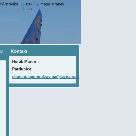
ní stránka
|
tisk
|
mapa stránek
|
rss
oj
Kontakt
Horák Martin
Pardubice
chuichi.nagumo(zavináč)seznam.cz