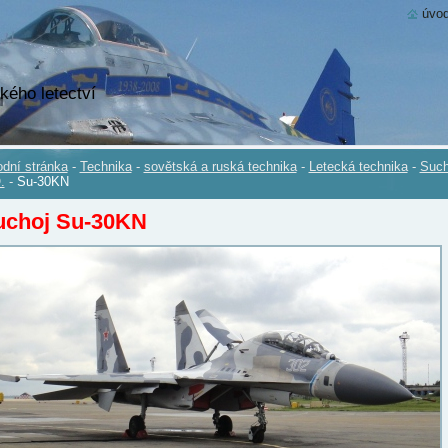
úvod
kého letectví
dní stránka
-
Technika
-
sovětská a ruská technika
-
Letecká technika
-
Such
.
-
Su-30KN
uchoj Su-30KN