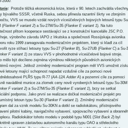
-2000.
torie
:
Protože těžká ekonomická krize, která v 90. letech zachvátila všechn
ty bývalého SSSR, včetně Ruska, sebou přinesla razantní škrty ve zbrojním
počtu, VVS se muselo vzdát nových víceúčelových bojových letounů typu Su
 (
Flanker F variant 2
) a Su-27M/Su-35 (
Flanker E variant 1
). Na tuto
tečnost přitom kooperace sestávající se z konstrukční kanceláře JSC P.O.
hoje, výrobního závodu IAPO z Irkutska a společnosti Rossijskaja avionika
noru roku 1999 zareagovala modernizačním projektem, který si kladl za cíl
vořit ryze stíhací letouny typu Su-27 (
Flanker B
), Su-27UB (
Flanker C
) a Su-
nker F variant 1
) ze stavu VVS v plnohodnotné víceúčelové bojové stroje.
o mělo být docíleno zejména výměnou některých původních avionických
témů novými. Jelikož zmíněný modernizační program měl VVS umožnit získ
ové letouny mající schopnost napadat vzdušné cíle za pomoci nové
ednědosahové PLŘS typu R-77 (
AA-12A Adder A
) a pozemní cíle za pomoci
sně naváděné munice za zlomek ceny nově vyrobených letounů typu Su-30M
nker F variant 2
) a Su-27M/Su-35 (
Flanker E variant 1
), brzy se setkal
ficiální podporou. Jako první se realizace dočkal modernizační projekt pro
umístný letoun typu Su-30 (
Flanker F variant 1
). Zmíněný modernizační
gram dal za vznik modelu Su-30KN a dotkl se radiolokátoru, přístrojového
avení pilotní kabiny, navigačního vybavení, spojovacího vybavení a obranné
plexu. Radiolokátor tohoto modelu v podobě typu N001 (
Slot Back 2
) byl
krétně upraven zástavbou autonomního kanálu typu OAO a střeleckého