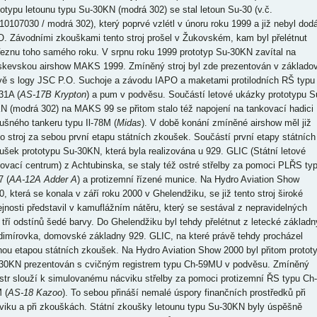
totypu letounu typu Su-30KN (modrá 302) se stal letoun Su-30 (v.č.
10107030 / modrá 302), který poprvé vzlétl v únoru roku 1999 a již nebyl dod
. Závodními zkouškami tento stroj prošel v Žukovském, kam byl přelétnut
řeznu toho samého roku. V srpnu roku 1999 prototyp Su-30KN zavítal na
kevskou airshow MAKS 1999. Zmíněný stroj byl zde prezentován v základo
vě s logy JSC P.O. Suchoje a závodu IAPO a maketami protilodních RŠ typu
31A (
AS-17B Krypton
) a pum v podvěsu. Součástí letové ukázky prototypu S
N (modrá 302) na MAKS 99 se přitom stalo též napojení na tankovací hadici
ušného tankeru typu Il-78M (
Midas
). V době konání zmíněné airshow měl již
to stroj za sebou první etapu státních zkoušek. Součástí první etapy státních
ušek prototypu Su-30KN, která byla realizována u 929. GLIC (Státní letové
tovací centrum) z Achtubinska, se staly též ostré střelby za pomoci PLŘS ty
7 (
AA-12A Adder A
) a protizemní řízené munice. Na Hydro Aviation Show
0, která se konala v září roku 2000 v Ghelendžiku, se již tento stroj široké
ejnosti představil v kamuflážním nátěru, který se sestával z nepravidelných
í tří odstínů šedé barvy. Do Ghelendžiku byl tehdy přelétnut z letecké základn
dimírovka, domovské základny 929. GLIC, na které právě tehdy procházel
hou etapou státních zkoušek. Na Hydro Aviation Show 2000 byl přitom protot
30KN prezentován s cvičným registrem typu Ch-59MU v podvěsu. Zmíněný
istr slouží k simulovanému nácviku střelby za pomoci protizemní ŘS typu Ch-
 (
AS-18 Kazoo
). To sebou přináší nemalé úspory finančních prostředků při
viku a při zkouškách. Státní zkoušky letounu typu Su-30KN byly úspěšně