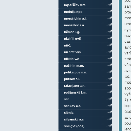
poč
mjasiščev v.m.
zam
molnija npo
pro
mod
morščichin a.i.
umo
moskalev s.a.
sys
něman i.g.
nav
niai (lii gvf)
čas
nii-1
avi
nii erat vvs
vzr
stá
nikitin v.v.
vša
pašinin m.m.
avi
polikarpov n.n.
též
putilov a.i.
mod
rafaeljanc a.n.
spo
rodijanskij l.m.
vyš
sat
1
).
boj
senkov a.a.
úto
sibnia
avi
silvanskij a.v.
pou
snii gvf (oos)
jeh