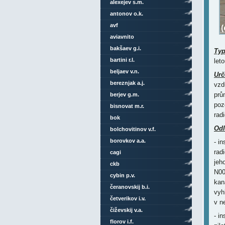
alexejev s.m.
antonov o.k.
avf
aviavnito
bakšaev g.i.
Ty
bartini r.l.
let
beljaev v.n.
Urč
bereznjak a.j.
vzd
prů
berjev g.m.
poz
bisnovat m.r.
radi
bok
Odl
bolchovitinov v.f.
borovkov a.a.
- i
rad
cagi
jeh
ckb
N00
cybin p.v.
kan
čeranovskij b.i.
vyh
četverikov i.v.
v n
čiževskij v.a.
- i
florov i.f.