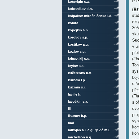
PTB
kočerigin s.a.
kolesnikov d.n.
His
stá
kolpakov-mirošničenko l.d.
roz
komta
30M
kopejkin a.n.
sku
koroljov s.p.
Suc
kostikov a.g.
v ú
kozlov s.g.
přet
(
Fla
kričevskij s.s.
Toh
krylov a.a.
sys
kučerenko b.v.
boj
kurbala l.p.
stř
kuzmin s.i.
pře
laville h.
(
Fla
lavočkin s.a.
s o
dvo
lii
pro
lisunov b.p.
vyb
mai
kom
mikojan a.i. a gurjevič m.i.
kon
michelson n.g.