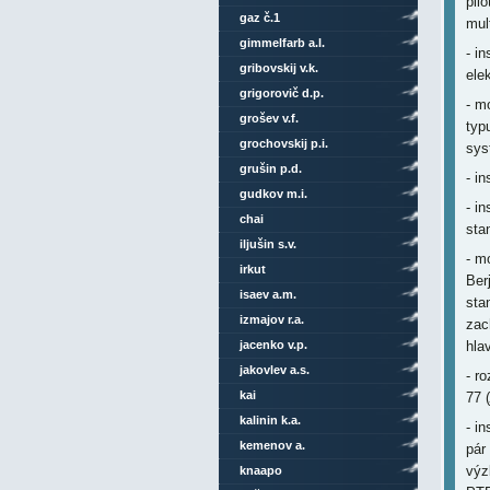
pil
gaz č.1
mul
gimmelfarb a.l.
- i
gribovskij v.k.
ele
grigorovič d.p.
- m
grošev v.f.
typ
grochovskij p.i.
sy
grušin p.d.
- i
gudkov m.i.
- i
chai
sta
iljušin s.v.
- m
irkut
Ber
isaev a.m.
sta
izmajov r.a.
zac
jacenko v.p.
hla
jakovlev a.s.
- r
kai
77 (
kalinin k.a.
- i
kemenov a.
pár
výz
knaapo