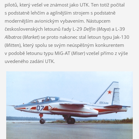
pilotů, který vešel ve známost jako UTK. Ten totiž počítal
s podstatně lehčím a agilnějším strojem s podstatně
modernějším avionickým vybavením. Nástupcem
československých letounů řady L-29
Delfín
(
Maya
) a L-39
A
lbatros
(
Market
) se proto nakonec stal letoun typu Jak-130
(
Mitten
), který spolu se svým neúspěšným konkurentem
v podobě letounu typu MiG-AT (
Miser
) vzešel přímo z výše
uvedeného zadání UTK.