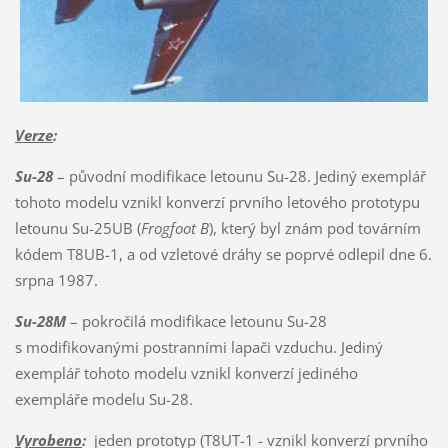
Verze
:
Su-28
– původní modifikace letounu Su-28. Jediný exemplář
tohoto modelu vznikl konverzí prvního letového prototypu
letounu Su-25UB (
Frogfoot B
), který byl znám pod továrním
kódem T8UB-1, a od vzletové dráhy se poprvé odlepil dne 6.
srpna 1987.
Su-28M
– pokročilá modifikace letounu Su-28
s modifikovanými postranními lapači vzduchu. Jediný
exemplář tohoto modelu vznikl konverzí jediného
exempláře modelu Su-28.
Vyrobeno
:
jeden prototyp (T8UT-1 - vznikl konverzí prvního