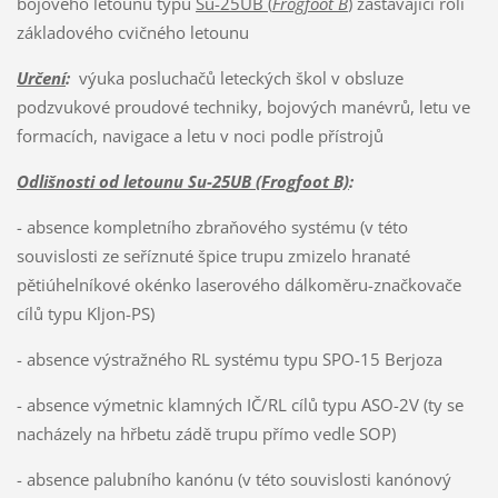
bojového letounu typu
Su-25UB (
Frogfoot B
)
zastávající roli
základového cvičného letounu
Určení
:
výuka posluchačů leteckých škol v obsluze
podzvukové proudové techniky, bojových manévrů, letu ve
formacích, navigace a letu v noci podle přístrojů
Odlišnosti od letounu Su-25UB (Frogfoot B)
:
- absence kompletního zbraňového systému (v této
souvislosti ze seříznuté špice trupu zmizelo hranaté
pětiúhelníkové okénko laserového dálkoměru-značkovače
cílů typu Kljon-PS)
- absence výstražného RL systému typu SPO-15 Berjoza
- absence výmetnic klamných IČ/RL cílů typu ASO-2V (ty se
nacházely na hřbetu zádě trupu přímo vedle SOP)
- absence palubního kanónu (v této souvislosti kanónový