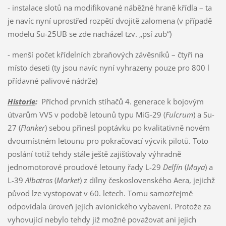
- instalace slotů na modifikované náběžné hraně křídla – ta
je navíc nyní uprostřed rozpětí dvojitě zalomena (v případě
modelu Su-25UB se zde nacházel tzv. „psí zub“)
- menší počet křídelních zbraňových závěsníků – čtyři na
místo deseti (ty jsou navíc nyní vyhrazeny pouze pro 800 l
přídavné palivové nádrže)
Historie
:
Příchod prvních stíhačů 4. generace k bojovým
útvarům VVS v podobě letounů typu MiG-29 (
Fulcrum
) a Su-
27 (
Flanker
) sebou přinesl poptávku po kvalitativně novém
dvoumístném letounu pro pokračovací výcvik pilotů. Toto
poslání totiž tehdy stále ještě zajišťovaly výhradně
jednomotorové proudové letouny řady L-29
Delfín
(
Maya
) a
L-39
A
lbatros
(
Market
) z dílny československého Aera, jejichž
původ lze vystopovat v 60. letech. Tomu samozřejmě
odpovídala úroveň jejich avionického vybavení. Protože za
vyhovující nebylo tehdy již možné považovat ani jejich