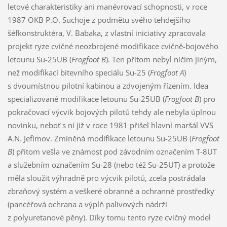
letové charakteristiky ani manévrovací schopnosti, v roce
1987 OKB P.O. Suchoje z podmětu svého tehdejšího
šéfkonstruktéra, V. Babaka, z vlastní iniciativy zpracovala
projekt ryze cvičné neozbrojené modifikace cvičně-bojového
letounu Su-25UB (
Frogfoot B
). Ten přitom nebyl ničím jiným,
než modifikací bitevního speciálu Su-25 (
Frogfoot A
)
s dvoumístnou pilotní kabinou a zdvojeným řízením. Idea
specializované modifikace letounu Su-25UB (
Frogfoot B
) pro
pokračovací výcvik bojových pilotů tehdy ale nebyla úplnou
novinku, neboť s ní již v roce 1981 přišel hlavní maršál VVS
A.N. Jefimov. Zmíněná modifikace letounu Su-25UB (
Frogfoot
B
) přitom vešla ve známost pod závodním označením T-8UT
a služebním označením Su-28 (nebo též Su-25UT) a protože
měla sloužit výhradně pro výcvik pilotů, zcela postrádala
zbraňový systém a veškeré obranné a ochranné prostředky
(pancéřová ochrana a výplň palivových nádrží
z polyuretanové pěny). Díky tomu tento ryze cvičný model