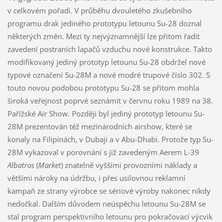
v celkovém pořadí. V průběhu dvouletého zkušebního
programu drak jediného prototypu letounu Su-28 doznal
některých změn. Mezi ty nejvýznamnější lze přitom řadit
zavedení postraních lapačů vzduchu nové konstrukce. Takto
modifikovaný jediný prototyp letounu Su-28 obdržel nové
typové označení Su-28M a nové modré trupové číslo 302. S
touto novou podobou prototypu Su-28 se přitom mohla
široká veřejnost poprvé seznámit v červnu roku 1989 na 38.
Pařížské Air Show. Později byl jediný prototyp letounu Su-
28M prezentován též mezinárodních airshow, které se
konaly na Filipínách, v Dubaji a v Abu-Dhabi. Protože typ Su-
28M vykazoval v porovnání s již zavedeným Aerem L-39
A
lbatros
(
Market
) znatelně vyššími provozními náklady a
většími nároky na údržbu, i přes usilovnou reklamní
kampaň ze strany výrobce se sériové výroby nakonec nikdy
nedočkal. Dalším důvodem neúspěchu letounu Su-28M se
stal program perspektivního letounu pro pokračovací výcvik