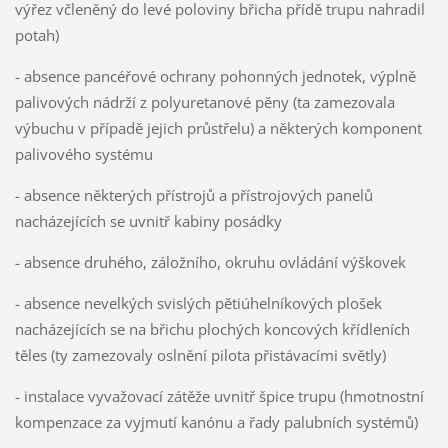
výřez včleněný do levé poloviny břicha přídě trupu nahradil
potah)
- absence pancéřové ochrany pohonných jednotek, výplně
palivových nádrží z polyuretanové pěny (ta zamezovala
výbuchu v případě jejich průstřelu) a některých komponent
palivového systému
- absence některých přístrojů a přístrojových panelů
nacházejících se uvnitř kabiny posádky
- absence druhého, záložního, okruhu ovládání výškovek
- absence nevelkých svislých pětiúhelníkových plošek
nacházejících se na břichu plochých koncových křídleních
těles (ty zamezovaly oslnění pilota přistávacími světly)
- instalace vyvažovací zátěže uvnitř špice trupu (hmotnostní
kompenzace za vyjmutí kanónu a řady palubních systémů)