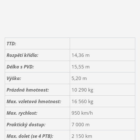
TTD:
Rozpětí křídla:
14,36 m
Délka s PVD:
15,55 m
Výška:
5,20 m
Prázdná hmotnost:
10 290 kg
Max. vzletová hmotnost:
16 560 kg
Max. rychlost:
950 km/h
Praktický dostup:
7 000 m
Max. dolet (se 4 PTB):
2 150 km