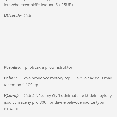
letového exempláře letounu Su-25UB)
Uživatelé
:
žádní
Posádka:
pilot/žák a pilot/instruktor
Pohon:
dva proudové motory typu Gavrilov R-95Š s max.
tahem po 4 100 kp
Výzbroj:
žádná (všechny čtyři odnímatelné křídelní pylony
jsou vyhrazeny pro 800 l přídavné palivové nádrže typu
PTB-800)