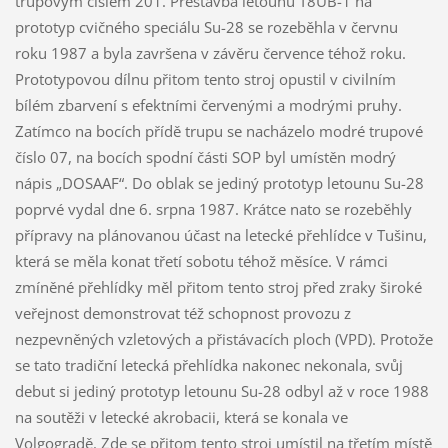
trupovým číslem 201. Přestavba letounu T8UB-1 na
prototyp cvičného speciálu Su-28 se rozeběhla v červnu
roku 1987 a byla završena v závěru července téhož roku.
Prototypovou dílnu přitom tento stroj opustil v civilním
bílém zbarvení s efektními červenými a modrými pruhy.
Zatímco na bocích přídě trupu se nacházelo modré trupové
číslo 07, na bocích spodní části SOP byl umístěn modrý
nápis „DOSAAF“. Do oblak se jediný prototyp letounu Su-28
poprvé vydal dne 6. srpna 1987. Krátce nato se rozeběhly
přípravy na plánovanou účast na letecké přehlídce v Tušinu,
která se měla konat třetí sobotu téhož měsíce. V rámci
zmíněné přehlídky měl přitom tento stroj před zraky široké
veřejnost demonstrovat též schopnost provozu z
nezpevněných vzletových a přistávacích ploch (VPD). Protože
se tato tradiční letecká přehlídka nakonec nekonala, svůj
debut si jediný prototyp letounu Su-28 odbyl až v roce 1988
na soutěži v letecké akrobacii, která se konala ve
Volgogradě. Zde se přitom tento stroj umístil na třetím místě