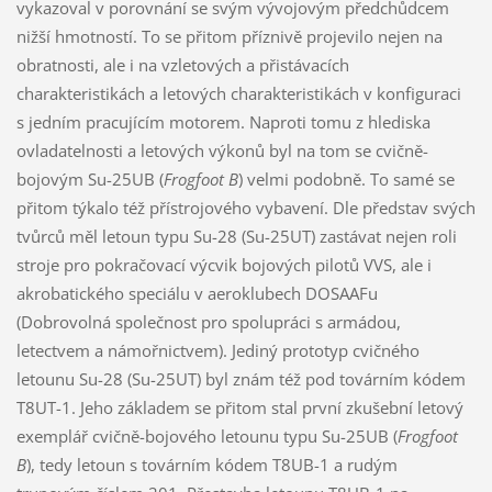
vykazoval v porovnání se svým vývojovým předchůdcem
nižší hmotností. To se přitom příznivě projevilo nejen na
obratnosti, ale i na vzletových a přistávacích
charakteristikách a letových charakteristikách v konfiguraci
s jedním pracujícím motorem. Naproti tomu z hlediska
ovladatelnosti a letových výkonů byl na tom se cvičně-
bojovým Su-25UB (
Frogfoot B
) velmi podobně. To samé se
přitom týkalo též přístrojového vybavení. Dle představ svých
tvůrců měl letoun typu Su-28 (Su-25UT) zastávat nejen roli
stroje pro pokračovací výcvik bojových pilotů VVS, ale i
akrobatického speciálu v aeroklubech DOSAAFu
(Dobrovolná společnost pro spolupráci s armádou,
letectvem a námořnictvem). Jediný prototyp cvičného
letounu Su-28 (Su-25UT) byl znám též pod továrním kódem
T8UT-1. Jeho základem se přitom stal první zkušební letový
exemplář cvičně-bojového letounu typu Su-25UB (
Frogfoot
B
), tedy letoun s továrním kódem T8UB-1 a rudým