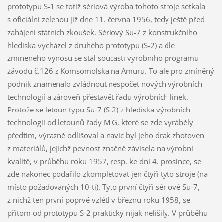
prototypu S-1 se totiž sériová výroba tohoto stroje setkala
s oficiální zelenou již dne 11. června 1956, tedy ještě před
zahájení státních zkoušek. Sériový Su-7 z konstrukčního
hlediska vycházel z druhého prototypu (S-2) a dle
zmíněného výnosu se stal součástí výrobního programu
závodu č.126 z Komsomolska na Amuru. To ale pro zmíněný
podnik znamenalo zvládnout nespočet nových výrobních
technologií a zároveň přestavět řadu výrobních linek.
Protože se letoun typu Su-7 (S-2) z hlediska výrobních
technologií od letounů řady MiG, které se zde vyráběly
předtím, výrazně odlišoval a navíc byl jeho drak zhotoven
z materiálů, jejichž pevnost značně závisela na výrobní
kvalitě, v průběhu roku 1957, resp. ke dni 4. prosince, se
zde nakonec podařilo zkompletovat jen čtyři tyto stroje (na
místo požadovaných 10-ti). Tyto první čtyři sériové Su-7,
z nichž ten první poprvé vzlétl v březnu roku 1958, se
přitom od prototypu S-2 prakticky nijak nelišily. V průběhu