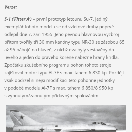
Verze
:
S-1 (‘Fitter A’)
– první prototyp letounu Su-7. Jediný
exemplář tohoto modelu se od vzletové dráhy poprvé
odlepil dne 7. září 1955. Jeho pevnou hlavňovou výzbroj
přitom tvořily tři 30 mm kanóny typu NR-30 se zásobou 65
až 95 nábojů na hlaveň, z nichž dva byly vestavěny do
levého a jeden do pravého kořene náběžné hrany křídla.
Zpočátku zkušebního programu pohon tohoto stroje
zajišťoval motor typu Al-7F s max. tahem 6 830 kp. Později
však obdržel silnější modifikaci této pohonné jednotky
v podobě modelu Al-7F s max. tahem 6 850/8 950 kp
s vypnutým/zapnutým přídavným spalováním.