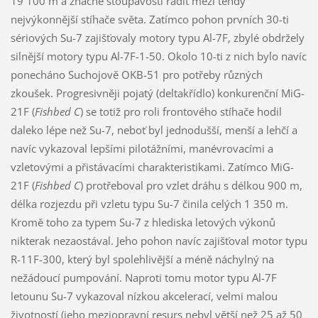
19 100 m a značné stoupavosti řadit mezi tehdy
nejvýkonnější stíhače světa. Zatímco pohon prvních 30-ti
sériových Su-7 zajišťovaly motory typu Al-7F, zbylé obdržely
silnější motory typu Al-7F-1-50. Okolo 10-ti z nich bylo navíc
ponecháno Suchojově OKB-51 pro potřeby různých
zkoušek. Progresivněji pojatý (deltakřídlo) konkurenční MiG-
21F (
Fishbed C
) se totiž pro roli frontového stíhače hodil
daleko lépe než Su-7, neboť byl jednodušší, menší a lehčí a
navíc vykazoval lepšími pilotážními, manévrovacími a
vzletovými a přistávacími charakteristikami. Zatímco MiG-
21F (
Fishbed C
) protřeboval pro vzlet dráhu s délkou 900 m,
délka rozjezdu při vzletu typu Su-7 činila celých 1 350 m.
Kromě toho za typem Su-7 z hlediska letových výkonů
nikterak nezaostával. Jeho pohon navíc zajišťoval motor typu
R-11F-300, který byl spolehlivější a méně náchylný na
nežádoucí pumpování. Naproti tomu motor typu Al-7F
letounu Su-7 vykazoval nízkou akcelerací, velmi malou
životností (jeho meziopravní resurs nebyl větší než 25 až 50