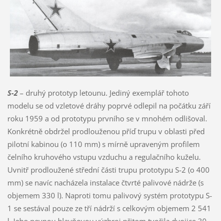
S-2
– druhý prototyp letounu. Jediný exemplář tohoto
modelu se od vzletové dráhy poprvé odlepil na počátku září
roku 1959 a od prototypu prvního se v mnohém odlišoval.
Konkrétně obdržel prodlouženou příď trupu v oblasti před
pilotní kabinou (o 110 mm) s mírně upraveným profilem
čelního kruhového vstupu vzduchu a regulačního kuželu.
Uvnitř prodloužené střední části trupu prototypu S-2 (o 400
mm) se navíc nacházela instalace čtvrté palivové nádrže (s
objemem 330 l). Naproti tomu palivový systém prototypu S-
1 se sestával pouze ze tří nádrží s celkovým objemem 2 541