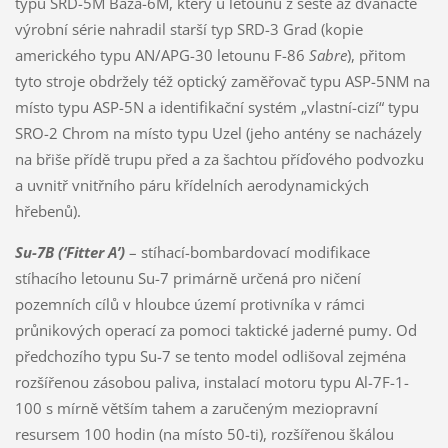
typu SRD-5M Baza-6M, který u letounů z šesté až dvanácté
výrobní série nahradil starší typ SRD-3 Grad (kopie
amerického typu AN/APG-30 letounu F-86
Sabre
), přitom
tyto stroje obdržely též optický zaměřovač typu ASP-5NM na
místo typu ASP-5N a identifikační systém „vlastní-cizí“ typu
SRO-2 Chrom na místo typu Uzel (jeho antény se nacházely
na břiše přídě trupu před a za šachtou příďového podvozku
a uvnitř vnitřního páru křídelních aerodynamických
hřebenů).
Su-7B (‘Fitter A’)
– stíhací-bombardovací modifikace
stíhacího letounu Su-7 primárně určená pro ničení
pozemních cílů v hloubce území protivníka v rámci
průnikových operací za pomoci taktické jaderné pumy. Od
předchozího typu Su-7 se tento model odlišoval zejména
rozšířenou zásobou paliva, instalací motoru typu Al-7F-1-
100 s mírně větším tahem a zaručeným meziopravní
resursem 100 hodin (na místo 50-ti), rozšířenou škálou