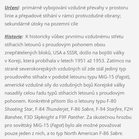
Určení
:
primárně vybojování vzdušné převahy v prostoru
linie a přepadové stíhání v rámci protivzdušné obrany;
sekundárně útoky na pozemní cíle
Historie
:
K historicky vůbec prvnímu vzdušnému střetu
stíhacích letounů s proudovým pohonem obou
znepřátelených bloků, USA a SSSR, došlo na bojišti války
v Koreji, která probíhala v letech 1951 až 1953. Zatímco na
straně severokorejských vzdušných síl zde stál jediný typ
proudového stíhače v podobě letounu typu MiG-15 (
Fagot
),
americké vzdušné síly do vzdušných bojů Korejské války
nasadily celou řadu typů stíhacích letounů s proudovým
pohonem. Konkrétně přitom šlo o letouny typu F-80
Shooting Star
, F-84
Thunderjet
, F-86
Sabre
, F-94
Starfire
, F2H
Banshee
, F3D
Skyknight
a F9F
Panther
. Za skutečnou hrozbu
pro sovětský MiG-15 (
Fagot
) bylo ale možné považovat
pouze jeden z nich, a to typ North American F-86
Sabre
.