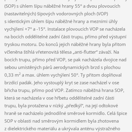
(SOP) s úhlem šípu náběžné hrany 55° a dvou plovoucích
(nastavitelných) šípových vodorovných ploch (VOP)
s identickým úhlem šípu náběžné hrany a mezními úhly
vychýlení +7° a -15°. Instalace plovoucích VOP se nacházela
na bocích oddělitelné zadní části trupu, přímo před výstupní
tryskou motoru. Do konců jejich náběžné hrany byla přitom
včleněna štíhlá vřetenovitá tělesa „anti-flutter“ závaží. Na
bocích trupu, přímo před VOP, se pak nacházela dvojice nad
sebou umístěných párů aerodynamických brzd s plochou
2
0,33 m
a max. úhlem vychýlení 50°. Ty přitom doplňoval
brzdící padák. Jeho vystouplý kryt se zase nacházel v ose
břicha trupu, přímo pod VOP. Zatímco náběžná hrana SOP,
která se nacházela v ose hřbetu oddělitelné zadní části
trupu, byla protažena v nízký „předkýl“, na její odtokové
hraně se nacházelo jednodílné směrové kormidlo. Celá špice
SOP v oblasti nad směrovým kormidlem byla zhotovena
z dielektrického materiálu a ukrývala anténu výstražného