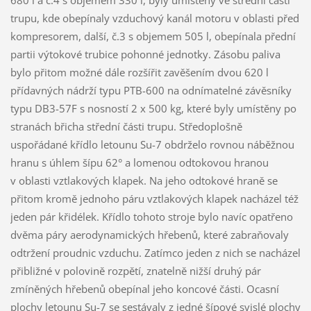
trupu, kde obepínaly vzduchový kanál motoru v oblasti před
kompresorem, další, č.3 s objemem 505 l, obepínala přední
partii výtokové trubice pohonné jednotky. Zásobu paliva
bylo přitom možné dále rozšířit zavěšením dvou 620 l
přídavných nádrží typu PTB-600 na odnímatelné závěsníky
typu DB3-57F s nosností 2 x 500 kg, které byly umístěny po
stranách břicha střední části trupu. Středoplošně
uspořádané křídlo letounu Su-7 obdrželo rovnou náběžnou
hranu s úhlem šípu 62° a lomenou odtokovou hranou
v oblasti vztlakových klapek. Na jeho odtokové hraně se
přitom kromě jednoho páru vztlakových klapek nacházel též
jeden pár křidélek. Křídlo tohoto stroje bylo navíc opatřeno
dvěma páry aerodynamických hřebenů, které zabraňovaly
odtržení proudnic vzduchu. Zatímco jeden z nich se nacházel
přibližné v polovině rozpětí, znatelně nižší druhý pár
zmíněných hřebenů obepínal jeho koncové části. Ocasní
plochy letounu Su-7 se sestávaly z jedné šípové svislé plochy