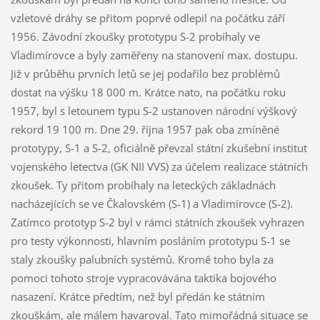
vzletové dráhy se přitom poprvé odlepil na počátku září
1956. Závodní zkoušky prototypu S-2 probíhaly ve
Vladimírovce a byly zaměřeny na stanovení max. dostupu.
Již v průběhu prvních letů se jej podařilo bez problémů
dostat na výšku 18 000 m. Krátce nato, na počátku roku
1957, byl s letounem typu S-2 ustanoven národní výškový
rekord 19 100 m. Dne 29. října 1957 pak oba zmíněné
prototypy, S-1 a S-2, oficiálně převzal státní zkušební institut
vojenského letectva (GK NII VVS) za účelem realizace státních
zkoušek. Ty přitom probíhaly na leteckých základnách
nacházejících se ve Čkalovském (S-1) a Vladimírovce (S-2).
Zatímco prototyp S-2 byl v rámci státních zkoušek vyhrazen
pro testy výkonnosti, hlavním posláním prototypu S-1 se
staly zkoušky palubních systémů. Kromě toho byla za
pomoci tohoto stroje vypracovávána taktika bojového
nasazení. Krátce předtím, než byl předán ke státním
zkouškám, ale málem havaroval. Tato mimořádná situace se