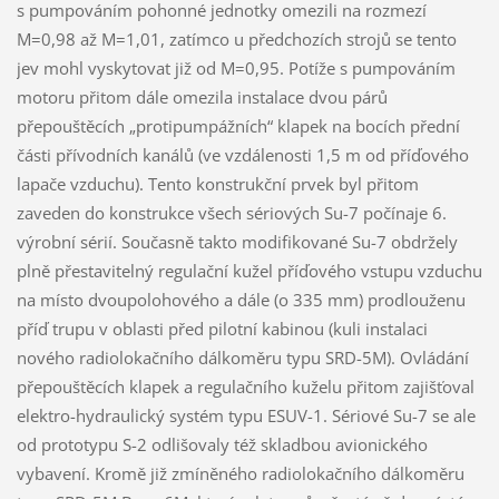
s pumpováním pohonné jednotky omezili na rozmezí
M=0,98 až M=1,01, zatímco u předchozích strojů se tento
jev mohl vyskytovat již od M=0,95. Potíže s pumpováním
motoru přitom dále omezila instalace dvou párů
přepouštěcích „protipumpážních“ klapek na bocích přední
části přívodních kanálů (ve vzdálenosti 1,5 m od příďového
lapače vzduchu). Tento konstrukční prvek byl přitom
zaveden do konstrukce všech sériových Su-7 počínaje 6.
výrobní sérií. Současně takto modifikované Su-7 obdržely
plně přestavitelný regulační kužel příďového vstupu vzduchu
na místo dvoupolohového a dále (o 335 mm) prodlouženu
příď trupu v oblasti před pilotní kabinou (kuli instalaci
nového radiolokačního dálkoměru typu SRD-5M). Ovládání
přepouštěcích klapek a regulačního kuželu přitom zajišťoval
elektro-hydraulický systém typu ESUV-1. Sériové Su-7 se ale
od prototypu S-2 odlišovaly též skladbou avionického
vybavení. Kromě již zmíněného radiolokačního dálkoměru