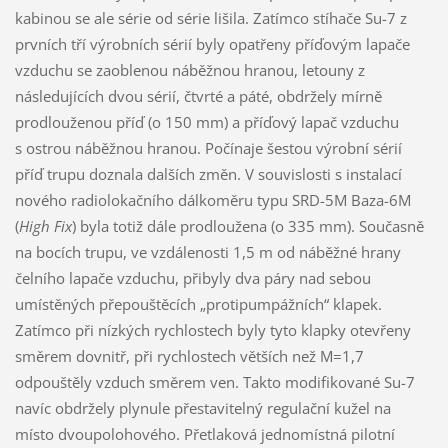
kabinou se ale série od série lišila. Zatímco stíhače Su-7 z
prvních tří výrobních sérií byly opatřeny příďovým lapače
vzduchu se zaoblenou náběžnou hranou, letouny z
následujících dvou sérií, čtvrté a páté, obdržely mírně
prodlouženou příď (o 150 mm) a příďový lapač vzduchu
s ostrou náběžnou hranou. Počínaje šestou výrobní sérií
příď trupu doznala dalších změn. V souvislosti s instalací
nového radiolokačního dálkoměru typu SRD-5M Baza-6M
(
High Fix
) byla totiž dále prodloužena (o 335 mm). Současně
na bocích trupu, ve vzdálenosti 1,5 m od náběžné hrany
čelního lapače vzduchu, přibyly dva páry nad sebou
umístěných přepouštěcích „protipumpážních“ klapek.
Zatímco při nízkých rychlostech byly tyto klapky otevřeny
směrem dovnitř, při rychlostech větších než M=1,7
odpouštěly vzduch směrem ven. Takto modifikované Su-7
navíc obdržely plynule přestavitelný regulační kužel na
místo dvoupolohového. Přetlaková jednomístná pilotní