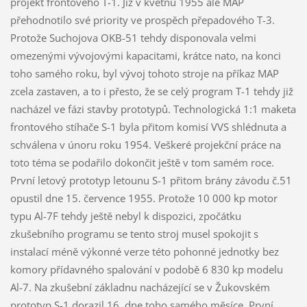
projekt frontového T-1. Již v květnu 1955 ale MAP
přehodnotilo své priority ve prospěch přepadového T-3.
Protože Suchojova OKB-51 tehdy disponovala velmi
omezenými vývojovými kapacitami, krátce nato, na konci
toho samého roku, byl vývoj tohoto stroje na příkaz MAP
zcela zastaven, a to i přesto, že se celý program T-1 tehdy již
nacházel ve fázi stavby prototypů. Technologická 1:1 maketa
frontového stíhače S-1 byla přitom komisí VVS shlédnuta a
schválena v únoru roku 1954. Veškeré projekční práce na
toto téma se podařilo dokončit ještě v tom samém roce.
První letový prototyp letounu S-1 přitom brány závodu č.51
opustil dne 15. července 1955. Protože 10 000 kp motor
typu Al-7F tehdy ještě nebyl k dispozici, zpočátku
zkušebního programu se tento stroj musel spokojit s
instalací méně výkonné verze této pohonné jednotky bez
komory přídavného spalování v podobě 6 830 kp modelu
Al-7. Na zkušební základnu nacházející se v Žukovském
prototyp S-1 dorazil 16. dne toho samého měsíce. První