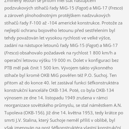
Zmíněný letoun se přitom měl stát nástupcem
podzvukových stíhačů řady MiG-15 (
Fagot
) a MiG-17 (
Fresco
)
a zároveň plnohodnotným protějškem nadzvukových
stíhačů řady F-100 až -104 americké konstrukce. Protože za
nejlepší ochranu bojového letounu před sestřelením byl
tehdy považován let vysokou rychlosti ve velké výšce,
zadání na nástupce letounů řady MiG-15 (
Fagot
) a MiG-17
(
Fresco
) obsahovalo požadavek na rychlost 1 800 km/h a
operační letovou výšku 19 000 m. Dolet v konfiguraci bez
PTB měl pak činit 1 500 km. Vývojem takto výkonného
stíhače byl kromě OKB MiG pověřen též P.O. Suchoj. Ten
přitom až do konce 40. let zastával funkci šéfkonstruktéra
konstrukční kanceláře OKB-134. Poté, co byla OKB-134
výnosem ze dne 14. listopadu 1949 zrušena v rámci
reorganizace sovětského průmyslu, se stal náměstkem A.N.
Tupoleva (OKB-156). Již dne 14. května 1953, tedy krátce po
smrti J.V. Stalina, který Suchoje neměl příliš v oblibě, byl
však jmenován na post šéfkonstruktéra vlastní konstrukční