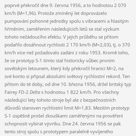
poprvé překročil dne 9. června 1956, a to hodnotou 2 070
km/h (M=1,96). Protože zmíněný let doprovázelo
pumpování pohonné jednotky spolu s vibracemi a hlasitým
hřměním, zaměřením následujících letů se stal výzkum
tohoto nežádoucího efektu. V jejich průběhu se přitom
podařilo dosáhnout rychlosti 2 170 km/h (M=2,03), tj. o 370
km/h více než požadovalo zadání z roku 1953. Kromě toho,
že se prototyp S-1 tímto stal historicky vůbec prvním
sovětským letounem, který kdy překročil hranici M=2, na
své konto si připsal absolutní světový rychlostní rekord. Ten
přitom do té doby, od dne 10. března 1956, držel britský typ
Fairey FD-2
Delta
s hodnotou 1 822 km/h. Pro všechny
následující lety tohoto stroje byl ale z bezpečnostních
důvodů stanoven rychlostní limit M=1,83. Mezitím prototyp
S-1 úspěšně prošel zkouškami zaměřenými na prověření
schopnosti vybírat vývrtku. Dne 24. června 1956 se pak
tento stroj spolu s prototypem paralelně vyvíjeného