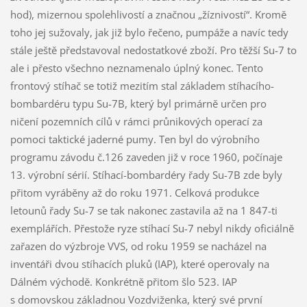
hod), mizernou spolehlivostí a značnou „žíznivostí“. Kromě
toho jej sužovaly, jak již bylo řečeno, pumpáže a navíc tedy
stále ještě představoval nedostatkové zboží. Pro těžší Su-7 to
ale i přesto všechno neznamenalo úplný konec. Tento
frontový stíhač se totiž mezitím stal základem stíhacího-
bombardéru typu Su-7B, který byl primárně určen pro
ničení pozemních cílů v rámci průnikových operací za
pomoci taktické jaderné pumy. Ten byl do výrobního
programu závodu č.126 zaveden již v roce 1960, počínaje
13. výrobní sérií. Stíhací-bombardéry řady Su-7B zde byly
přitom vyráběny až do roku 1971. Celková produkce
letounů řady Su-7 se tak nakonec zastavila až na 1 847-ti
exemplářích. Přestože ryze stíhací Su-7 nebyl nikdy oficiálně
zařazen do výzbroje VVS, od roku 1959 se nacházel na
inventáři dvou stíhacích pluků (IAP), které operovaly na
Dálném východě. Konkrétně přitom šlo 523. IAP
s domovskou základnou Vozdviženka, který své první