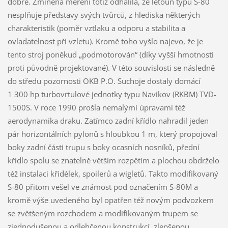
dobře. Zmíněná měření totiž odhalila, že letoun typu S-80
nesplňuje představy svých tvůrců, z hlediska některých
charakteristik (poměr vztlaku a odporu a stabilita a
ovladatelnost při vzletu). Kromě toho vyšlo najevo, že je
tento stroj poněkud „podmotorován“ (díky vyšší hmotnosti
proti původně projektované). V této souvislosti se následně
do středu pozornosti OKB P.O. Suchoje dostaly domácí
1 300 hp turbovrtulové jednotky typu Navikov (RKBM) TVD-
1500S. V roce 1990 prošla nemalými úpravami též
aerodynamika draku. Zatímco zadní křídlo nahradil jeden
pár horizontálních pylonů s hloubkou 1 m, který propojoval
boky zadní části trupu s boky ocasních nosníků, přední
křídlo spolu se znatelně větším rozpětím a plochou obdrželo
též instalaci křidélek, spoilerů a wigletů. Takto modifikovaný
S-80 přitom vešel ve známost pod označením S-80M a
kromě výše uvedeného byl opatřen též novým podvozkem
se zvětšeným rozchodem a modifikovaným trupem se
zjednodušenou a odlehčenou konstrukcí, zlepšenou