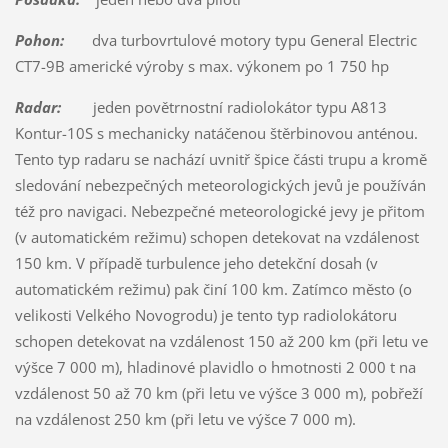
Pohon:
dva turbovrtulové motory typu General Electric
CT7-9B americké výroby s max. výkonem po 1 750 hp
Radar:
jeden povětrnostní radiolokátor typu A813
Kontur-10S s mechanicky natáčenou štěrbinovou anténou.
Tento typ radaru se nachází uvnitř špice části trupu a kromě
sledování nebezpečných meteorologických jevů je používán
též pro navigaci. Nebezpečné meteorologické jevy je přitom
(v automatickém režimu) schopen detekovat na vzdálenost
150 km. V případě turbulence jeho detekční dosah (v
automatickém režimu) pak činí 100 km. Zatímco město (o
velikosti Velkého Novogrodu) je tento typ radiolokátoru
schopen detekovat na vzdálenost 150 až 200 km (při letu ve
výšce 7 000 m), hladinové plavidlo o hmotnosti 2 000 t na
vzdálenost 50 až 70 km (při letu ve výšce 3 000 m), pobřeží
na vzdálenost 250 km (při letu ve výšce 7 000 m).