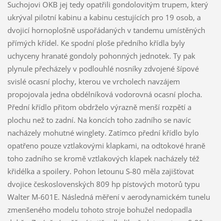
Suchojovi OKB jej tedy opatřili gondolovitým trupem, který
ukrýval pilotní kabinu a kabinu cestujících pro 19 osob, a
dvojicí hornoplošně uspořádaných v tandemu umístěných
přímých křídel. Ke spodní ploše předního křídla byly
uchyceny hranaté gondoly pohonných jednotek. Ty pak
plynule přecházely v podlouhlé nosníky zdvojené šípové
svislé ocasní plochy, kterou ve vrcholech navzájem
propojovala jedna obdélníková vodorovná ocasní plocha.
Přední křídlo přitom obdrželo výrazně menší rozpětí a
plochu než to zadní. Na koncích toho zadního se navíc
nacházely mohutné winglety. Zatímco přední křídlo bylo
opatřeno pouze vztlakovými klapkami, na odtokové hraně
toho zadního se kromě vztlakových klapek nacházely též
křidélka a spoilery. Pohon letounu S-80 měla zajišťovat
dvojice československých 809 hp pístových motorů typu
Walter M-601E. Následná měření v aerodynamickém tunelu
zmenšeného modelu tohoto stroje bohužel nedopadla