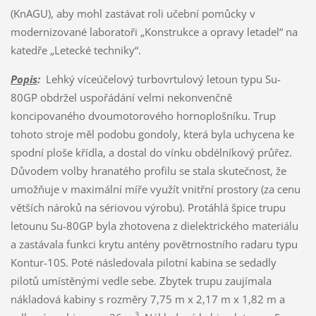
(KnAGU), aby mohl zastávat roli učební pomůcky v
modernizované laboratoři „Konstrukce a opravy letadel“ na
katedře „Letecké techniky“.
Popis
:
Lehký víceúčelový turbovrtulový letoun typu Su-
80GP obdržel uspořádání velmi nekonvenčně
koncipovaného dvoumotorového hornoplošníku. Trup
tohoto stroje měl podobu gondoly, která byla uchycena ke
spodní ploše křídla, a dostal do vínku obdélníkový průřez.
Důvodem volby hranatého profilu se stala skutečnost, že
umožňuje v maximální míře využít vnitřní prostory (za cenu
větších nároků na sériovou výrobu). Protáhlá špice trupu
letounu Su-80GP byla zhotovena z dielektrického materiálu
a zastávala funkci krytu antény povětrnostního radaru typu
Kontur-10S. Poté následovala pilotní kabina se sedadly
pilotů umístěnými vedle sebe. Zbytek trupu zaujímala
nákladová kabiny s rozměry 7,75 m x 2,17 m x 1,82 m a
3