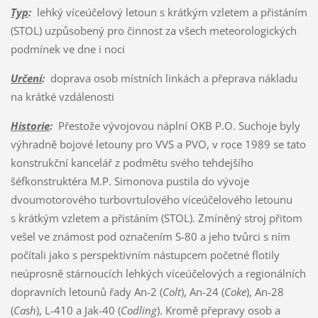
Typ
:
lehký víceúčelový letoun s krátkým vzletem a přistáním
(STOL) uzpůsobený pro činnost za všech meteorologických
podmínek ve dne i noci
Určení
:
doprava osob místních linkách a přeprava nákladu
na krátké vzdálenosti
Historie
:
Přestože vývojovou náplní OKB P.O. Suchoje byly
výhradně bojové letouny pro VVS a PVO, v roce 1989 se tato
konstrukční kancelář z podmětu svého tehdejšího
šéfkonstruktéra M.P. Simonova pustila do vývoje
dvoumotorového turbovrtulového víceúčelového letounu
s krátkým vzletem a přistáním (STOL). Zmíněný stroj přitom
vešel ve známost pod označením S-80 a jeho tvůrci s ním
počítali jako s perspektivním nástupcem početné flotily
neúprosně stárnoucích lehkých víceúčelových a regionálních
dopravních letounů řady An-2 (
Colt
), An-24 (
Coke
), An-28
(
Cash
), L-410 a Jak-40 (
Codling
). Kromě přepravy osob a