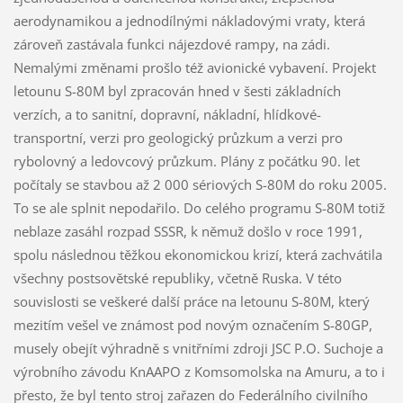
aerodynamikou a jednodílnými nákladovými vraty, která
zároveň zastávala funkci nájezdové rampy, na zádi.
Nemalými změnami prošlo též avionické vybavení. Projekt
letounu S-80M byl zpracován hned v šesti základních
verzích, a to sanitní, dopravní, nákladní, hlídkové-
transportní, verzi pro geologický průzkum a verzi pro
rybolovný a ledovcový průzkum. Plány z počátku 90. let
počítaly se stavbou až 2 000 sériových S-80M do roku 2005.
To se ale splnit nepodařilo. Do celého programu S-80M totiž
neblaze zasáhl rozpad SSSR, k němuž došlo v roce 1991,
spolu následnou těžkou ekonomickou krizí, která zachvátila
všechny postsovětské republiky, včetně Ruska. V této
souvislosti se veškeré další práce na letounu S-80M, který
mezitím vešel ve známost pod novým označením S-80GP,
musely obejít výhradně s vnitřními zdroji JSC P.O. Suchoje a
výrobního závodu KnAAPO z Komsomolska na Amuru, a to i
přesto, že byl tento stroj zařazen do Federálního civilního