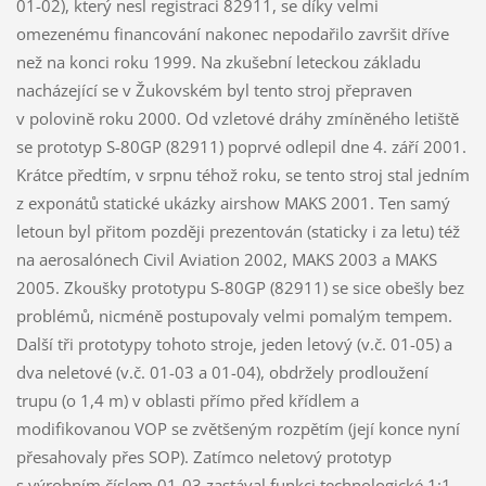
01-02), který nesl registraci 82911, se díky velmi
omezenému financování nakonec nepodařilo završit dříve
než na konci roku 1999. Na zkušební leteckou základu
nacházející se v Žukovském byl tento stroj přepraven
v polovině roku 2000. Od vzletové dráhy zmíněného letiště
se prototyp S-80GP (82911) poprvé odlepil dne 4. září 2001.
Krátce předtím, v srpnu téhož roku, se tento stroj stal jedním
z exponátů statické ukázky airshow MAKS 2001. Ten samý
letoun byl přitom později prezentován (staticky i za letu) též
na aerosalónech Civil Aviation 2002, MAKS 2003 a MAKS
2005. Zkoušky prototypu S-80GP (82911) se sice obešly bez
problémů, nicméně postupovaly velmi pomalým tempem.
Další tři prototypy tohoto stroje, jeden letový (v.č. 01-05) a
dva neletové (v.č. 01-03 a 01-04), obdržely prodloužení
trupu (o 1,4 m) v oblasti přímo před křídlem a
modifikovanou VOP se zvětšeným rozpětím (její konce nyní
přesahovaly přes SOP). Zatímco neletový prototyp
s výrobním číslem 01-03 zastával funkci technologické 1:1