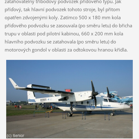
zatahovatelný tříbodový podvozek příďového typu. Jak
příďový, tak hlavní podvozek tohoto stroje, byl přitom
opatřen zdvojenými koly. Zatímco 500 x 180 mm kola
příďového podvozku se zasouvala (po směru letu) do břicha
trupu v oblasti pod pilotní kabinou, 660 x 200 mm kola
hlavního podvozku se zatahovala (po směru letu) do
motorových gondol v oblasti za odtokovou hranou křídla.