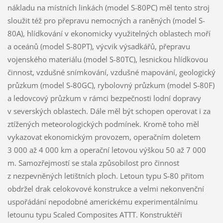
nákladu na místních linkách (model S-80PC) měl tento stroj
sloužit též pro přepravu nemocných a raněných (model S-
80A), hlídkování v ekonomicky využitelných oblastech moří
a oceánů (model S-80PT), výcvik výsadkářů, přepravu
vojenského materiálu (model S-80TC), lesnickou hlídkovou
činnost, vzdušné snímkování, vzdušné mapování, geologický
průzkum (model S-80GC), rybolovný průzkum (model S-80F)
a ledovcový průzkum v rámci bezpečnosti lodní dopravy
v severských oblastech. Dále měl být schopen operovat i za
ztížených meteorologických podmínek. Kromě toho měl
vykazovat ekonomickým provozem, operačním doletem
3 000 až 4 000 km a operační letovou výškou 50 až 7 000
m. Samozřejmostí se stala způsobilost pro činnost
z nezpevněných letištních ploch. Letoun typu S-80 přitom
obdržel drak celokovové konstrukce a velmi nekonvenční
uspořádání nepodobné americkému experimentálnímu
letounu typu Scaled Composites ATTT. Konstruktéři