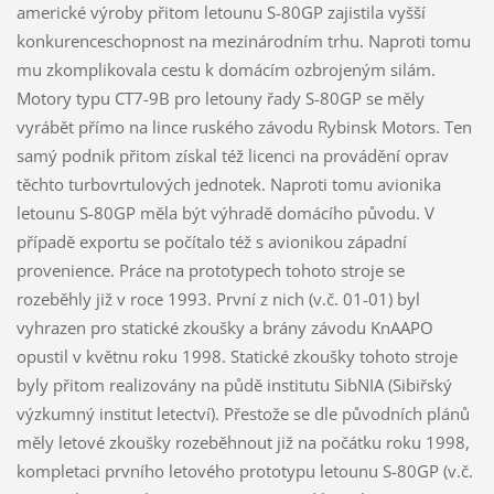
americké výroby přitom letounu S-80GP zajistila vyšší
konkurenceschopnost na mezinárodním trhu. Naproti tomu
mu zkomplikovala cestu k domácím ozbrojeným silám.
Motory typu CT7-9B pro letouny řady S-80GP se měly
vyrábět přímo na lince ruského závodu Rybinsk Motors. Ten
samý podnik přitom získal též licenci na provádění oprav
těchto turbovrtulových jednotek. Naproti tomu avionika
letounu S-80GP měla být výhradě domácího původu. V
případě exportu se počítalo též s avionikou západní
provenience. Práce na prototypech tohoto stroje se
rozeběhly již v roce 1993. První z nich (v.č. 01-01) byl
vyhrazen pro statické zkoušky a brány závodu KnAAPO
opustil v květnu roku 1998. Statické zkoušky tohoto stroje
byly přitom realizovány na půdě institutu SibNIA (Sibiřský
výzkumný institut letectví). Přestože se dle původních plánů
měly letové zkoušky rozeběhnout již na počátku roku 1998,
kompletaci prvního letového prototypu letounu S-80GP (v.č.