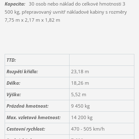
Kapacita:
30 osob nebo náklad do celkové hmotnosti 3
500 kg, přepravovaný uvnitř nákladové kabiny s rozměry
7,75 m x 2,17 m x 1,82 m
TTD:
Rozpětí křídla:
23,18 m
Délka:
18,26 m
Výška:
5,52 m
Prázdná hmotnost:
9 450 kg
Max. vzletová hmotnost:
14 200 kg
Cestovní rychlost:
470 - 505 km/h