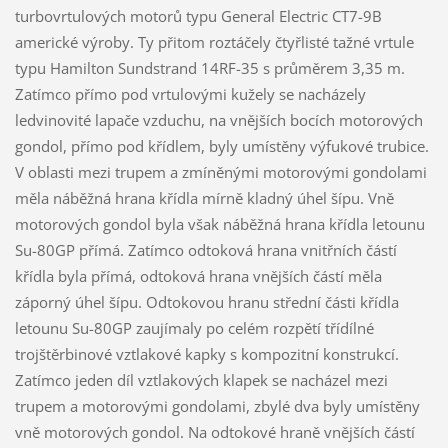
turbovrtulových motorů typu General Electric CT7-9B
americké výroby. Ty přitom roztáčely čtyřlisté tažné vrtule
typu Hamilton Sundstrand 14RF-35 s průměrem 3,35 m.
Zatímco přímo pod vrtulovými kužely se nacházely
ledvinovité lapače vzduchu, na vnějších bocích motorových
gondol, přímo pod křídlem, byly umístěny výfukové trubice.
V oblasti mezi trupem a zmíněnými motorovými gondolami
měla náběžná hrana křídla mírně kladný úhel šípu. Vně
motorových gondol byla však náběžná hrana křídla letounu
Su-80GP přímá. Zatímco odtoková hrana vnitřních částí
křídla byla přímá, odtoková hrana vnějších částí měla
záporný úhel šípu. Odtokovou hranu střední části křídla
letounu Su-80GP zaujímaly po celém rozpětí třídílné
trojštěrbinové vztlakové kapky s kompozitní konstrukcí.
Zatímco jeden díl vztlakových klapek se nacházel mezi
trupem a motorovými gondolami, zbylé dva byly umístěny
vně motorových gondol. Na odtokové hraně vnějších částí