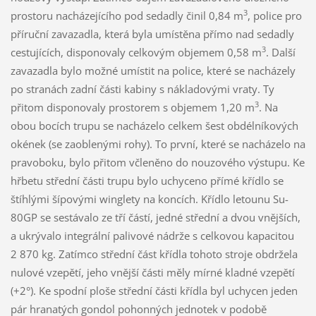
3
prostoru nacházejícího pod sedadly činil 0,84 m
, police pro
příruční zavazadla, která byla umístěna přímo nad sedadly
3
cestujících, disponovaly celkovým objemem 0,58 m
. Další
zavazadla bylo možné umístit na police, které se nacházely
po stranách zadní části kabiny s nákladovými vraty. Ty
3
přitom disponovaly prostorem s objemem 1,20 m
. Na
obou bocích trupu se nacházelo celkem šest obdélníkových
okének (se zaoblenými rohy). To první, které se nacházelo na
pravoboku, bylo přitom včleněno do nouzového výstupu. Ke
hřbetu střední části trupu bylo uchyceno přímé křídlo se
štíhlými šípovými winglety na koncích. Křídlo letounu Su-
80GP se sestávalo ze tří částí, jedné střední a dvou vnějších,
a ukrývalo integrální palivové nádrže s celkovou kapacitou
2 870 kg. Zatímco střední část křídla tohoto stroje obdržela
nulové vzepětí, jeho vnější části měly mírné kladné vzepětí
(+2°). Ke spodní ploše střední části křídla byl uchycen jeden
pár hranatých gondol pohonných jednotek v podobě