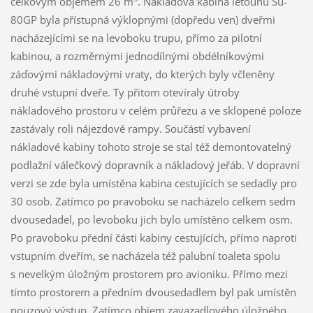
celkovým objemem 26 m
. Nákladová kabina letounu Su-
80GP byla přístupná výklopnými (dopředu ven) dveřmi
nacházejícími se na levoboku trupu, přímo za pilotní
kabinou, a rozměrnými jednodílnými obdélníkovými
záďovými nákladovými vraty, do kterých byly včleněny
druhé vstupní dveře. Ty přitom otevíraly útroby
nákladového prostoru v celém průřezu a ve sklopené poloze
zastávaly roli nájezdové rampy. Součástí vybavení
nákladové kabiny tohoto stroje se stal též demontovatelný
podlažní válečkový dopravník a nákladový jeřáb. V dopravní
verzi se zde byla umístěna kabina cestujících se sedadly pro
30 osob. Zatímco po pravoboku se nacházelo celkem sedm
dvousedadel, po levoboku jich bylo umístěno celkem osm.
Po pravoboku přední části kabiny cestujících, přímo naproti
vstupním dveřím, se nacházela též palubní toaleta spolu
s nevelkým úložným prostorem pro avioniku. Přímo mezi
tímto prostorem a předním dvousedadlem byl pak umístěn
nouzový výstup. Zatímco objem zavazadlového úložného