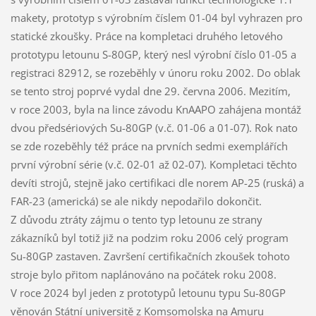
makety, prototyp s výrobním číslem 01-04 byl vyhrazen pro
statické zkoušky. Práce na kompletaci druhého letového
prototypu letounu S-80GP, který nesl výrobní číslo 01-05 a
registraci 82912, se rozeběhly v únoru roku 2002. Do oblak
se tento stroj poprvé vydal dne 29. června 2006. Mezitím,
v roce 2003, byla na lince závodu KnAAPO zahájena montáž
dvou předsériových Su-80GP (v.č. 01-06 a 01-07). Rok nato
se zde rozeběhly též práce na prvních sedmi exemplářích
první výrobní série (v.č. 02-01 až 02-07). Kompletaci těchto
devíti strojů, stejně jako certifikaci dle norem AP-25 (ruská) a
FAR-23 (americká) se ale nikdy nepodařilo dokončit.
Z důvodu ztráty zájmu o tento typ letounu ze strany
zákazníků byl totiž již na podzim roku 2006 celý program
Su-80GP zastaven. Završení certifikačních zkoušek tohoto
stroje bylo přitom naplánováno na počátek roku 2008.
V roce 2024 byl jeden z prototypů letounu typu Su-80GP
věnován Státní universitě z Komsomolska na Amuru