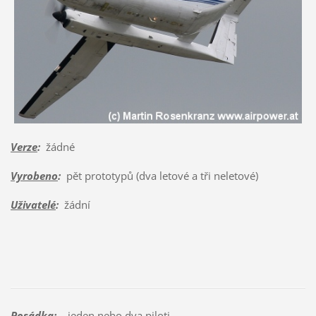
Verze
:
žádné
Vyrobeno
:
pět prototypů (dva letové a tři neletové)
Uživatelé
:
žádní
Posádka:
jeden nebo dva piloti