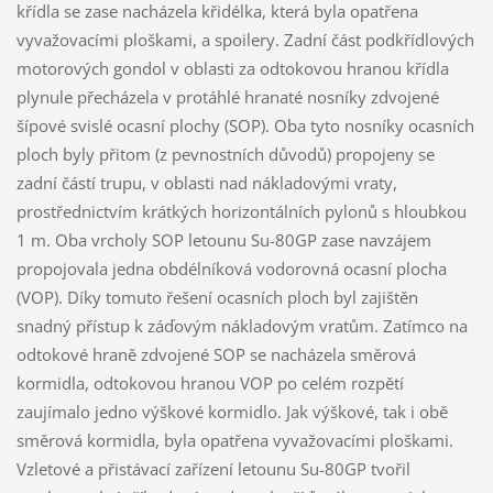
křídla se zase nacházela křidélka, která byla opatřena
vyvažovacími ploškami, a spoilery. Zadní část podkřídlových
motorových gondol v oblasti za odtokovou hranou křídla
plynule přecházela v protáhlé hranaté nosníky zdvojené
šípové svislé ocasní plochy (SOP). Oba tyto nosníky ocasních
ploch byly přitom (z pevnostních důvodů) propojeny se
zadní částí trupu, v oblasti nad nákladovými vraty,
prostřednictvím krátkých horizontálních pylonů s hloubkou
1 m. Oba vrcholy SOP letounu Su-80GP zase navzájem
propojovala jedna obdélníková vodorovná ocasní plocha
(VOP). Díky tomuto řešení ocasních ploch byl zajištěn
snadný přístup k záďovým nákladovým vratům. Zatímco na
odtokové hraně zdvojené SOP se nacházela směrová
kormidla, odtokovou hranou VOP po celém rozpětí
zaujímalo jedno výškové kormidlo. Jak výškové, tak i obě
směrová kormidla, byla opatřena vyvažovacími ploškami.
Vzletové a přistávací zařízení letounu Su-80GP tvořil