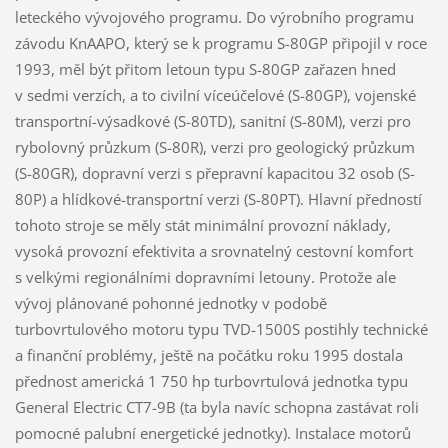
leteckého vývojového programu. Do výrobního programu
závodu KnAAPO, který se k programu S-80GP připojil v roce
1993, měl být přitom letoun typu S-80GP zařazen hned
v sedmi verzích, a to civilní víceúčelové (S-80GP), vojenské
transportní-výsadkové (S-80TD), sanitní (S-80M), verzi pro
rybolovný průzkum (S-80R), verzi pro geologický průzkum
(S-80GR), dopravní verzi s přepravní kapacitou 32 osob (S-
80P) a hlídkové-transportní verzi (S-80PT). Hlavní předností
tohoto stroje se měly stát minimální provozní náklady,
vysoká provozní efektivita a srovnatelný cestovní komfort
s velkými regionálními dopravními letouny. Protože ale
vývoj plánované pohonné jednotky v podobě
turbovrtulového motoru typu TVD-1500S postihly technické
a finanční problémy, ještě na počátku roku 1995 dostala
přednost americká 1 750 hp turbovrtulová jednotka typu
General Electric CT7-9B (ta byla navíc schopna zastávat roli
pomocné palubní energetické jednotky). Instalace motorů