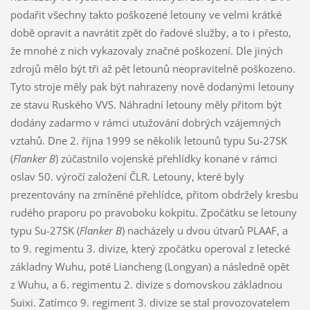
podařit všechny takto poškozené letouny ve velmi krátké
době opravit a navrátit zpět do řadové služby, a to i přesto,
že mnohé z nich vykazovaly značné poškození. Dle jiných
zdrojů mělo být tři až pět letounů neopravitelně poškozeno.
Tyto stroje měly pak být nahrazeny nově dodanými letouny
ze stavu Ruského VVS. Náhradní letouny měly přitom být
dodány zadarmo v rámci utužování dobrých vzájemných
vztahů. Dne 2. října 1999 se několik letounů typu Su-27SK
(
Flanker B
) zúčastnilo vojenské přehlídky konané v rámci
oslav 50. výročí založení ČLR. Letouny, které byly
prezentovány na zmíněné přehlídce, přitom obdržely kresbu
rudého praporu po pravoboku kokpitu. Zpočátku se letouny
typu Su-27SK (
Flanker B
) nacházely u dvou útvarů PLAAF, a
to 9. regimentu 3. divize, který zpočátku operoval z letecké
základny Wuhu, poté Liancheng (Longyan) a následně opět
z Wuhu, a 6. regimentu 2. divize s domovskou základnou
Suixi. Zatímco 9. regiment 3. divize se stal provozovatelem