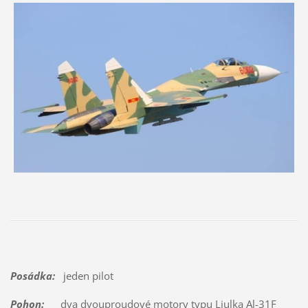
Posádka:
jeden pilot
Pohon:
dva dvouproudové motory typu Ljulka Al-31F