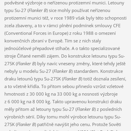
podvěsné výzbroje o neřízenou protizemní munici. Letouny
typu Su-27 (
Flanker B
) sice mohly používat neřízenou
protizemní munici též, v roce 1989 však byly této schopnosti
zcela zbaveny, a to v rámci plnění podmínek smlouvy CFE
(Conventional Forces in Europe) z roku 1988 o omezení
konvenčních zbraní v Evropě. Tím se z nich staly
jednoúčelové přepadové stíhače. A o takto specializované
stroje Číňané neměli zájem. Do konstrukce letounu typu Su-
27SK (
Flanker B
) byly navíc vneseny změny, které tehdy ještě
nebyly u modelu Su-27 (
Flanker B
) standardem. Konstrukce
draku letounů typu Su-27SK (
Flanker B
) totiž doznala zesílení,
a to včetně křídla. To přitom sebou přineslo vzrůst vzletové
hmotnosti z 30 000 kg na 33 000 kg a nosnosti výzbroje
z 6 000 kg na 8 000 kg. Takto upravenou konstrukci draku
měly přitom až letouny typu Su-27 (
Flanker B
) z posledních
výrobních sérií. Díky tomu mohl výrobce letounu typu Su-
27SK (
Flanker B
) patřičně navýšit jeho cenu. Protože Sověti