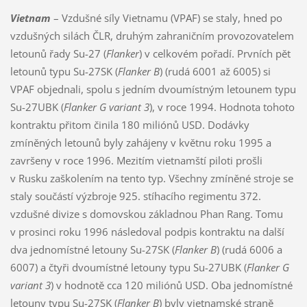
Vietnam
– Vzdušné síly Vietnamu (VPAF) se staly, hned po
vzdušných silách ČLR, druhým zahraničním provozovatelem
letounů řady Su-27 (
Flanker
) v celkovém pořadí. Prvních pět
letounů typu Su-27SK (
Flanker B
) (rudá 6001 až 6005) si
VPAF objednali, spolu s jedním dvoumístným letounem typu
Su-27UBK (
Flanker G variant 3
), v roce 1994. Hodnota tohoto
kontraktu přitom činila 180 miliónů USD. Dodávky
zmíněných letounů byly zahájeny v květnu roku 1995 a
završeny v roce 1996. Mezitím vietnamští piloti prošli
v Rusku zaškolením na tento typ. Všechny zmíněné stroje se
staly součástí výzbroje 925. stíhacího regimentu 372.
vzdušné divize s domovskou základnou Phan Rang. Tomu
v prosinci roku 1996 následoval podpis kontraktu na další
dva jednomístné letouny Su-27SK (
Flanker B
) (rudá 6006 a
6007) a čtyři dvoumístné letouny typu Su-27UBK (
Flanker G
variant 3
) v hodnotě cca 120 miliónů USD. Oba jednomístné
letouny typu Su-27SK (
Flanker B
) byly vietnamské straně