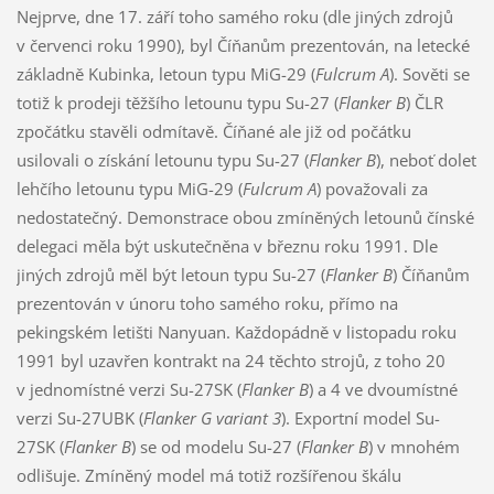
Nejprve, dne 17. září toho samého roku (dle jiných zdrojů
v červenci roku 1990), byl Číňanům prezentován, na letecké
základně Kubinka, letoun typu MiG-29 (
Fulcrum A
). Sověti se
totiž k prodeji těžšího letounu typu Su-27 (
Flanker B
) ČLR
zpočátku stavěli odmítavě. Číňané ale již od počátku
usilovali o získání letounu typu Su-27 (
Flanker B
), neboť dolet
lehčího letounu typu MiG-29 (
Fulcrum A
) považovali za
nedostatečný. Demonstrace obou zmíněných letounů čínské
delegaci měla být uskutečněna v březnu roku 1991. Dle
jiných zdrojů měl být letoun typu Su-27 (
Flanker B
) Číňanům
prezentován v únoru toho samého roku, přímo na
pekingském letišti Nanyuan. Každopádně v listopadu roku
1991 byl uzavřen kontrakt na 24 těchto strojů, z toho 20
v jednomístné verzi Su-27SK (
Flanker B
) a 4 ve dvoumístné
verzi Su-27UBK (
Flanker G variant 3
). Exportní model Su-
27SK (
Flanker B
) se od modelu Su-27 (
Flanker B
) v mnohém
odlišuje. Zmíněný model má totiž rozšířenou škálu