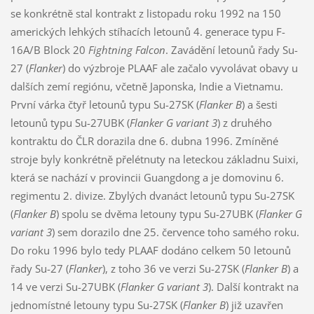
se konkrétně stal kontrakt z listopadu roku 1992 na 150
amerických lehkých stíhacích letounů 4. generace typu F-
16A/B Block 20
Fightning Falcon
. Zavádění letounů řady Su-
27 (
Flanker
) do výzbroje PLAAF ale začalo vyvolávat obavy u
dalších zemí regiónu, včetně Japonska, Indie a Vietnamu.
První várka čtyř letounů typu Su-27SK (
Flanker B
) a šesti
letounů typu Su-27UBK (
Flanker G variant 3
) z druhého
kontraktu do ČLR dorazila dne 6. dubna 1996. Zmíněné
stroje byly konkrétně přelétnuty na leteckou základnu Suixi,
která se nachází v provincii Guangdong a je domovinu 6.
regimentu 2. divize. Zbylých dvanáct letounů typu Su-27SK
(
Flanker B
) spolu se dvěma letouny typu Su-27UBK (
Flanker G
variant 3
) sem dorazilo dne 25. července toho samého roku.
Do roku 1996 bylo tedy PLAAF dodáno celkem 50 letounů
řady Su-27 (
Flanker
), z toho 36 ve verzi Su-27SK (
Flanker B
) a
14 ve verzi Su-27UBK (
Flanker G variant 3
). Další kontrakt na
jednomístné letouny typu Su-27SK (
Flanker B
) již uzavřen