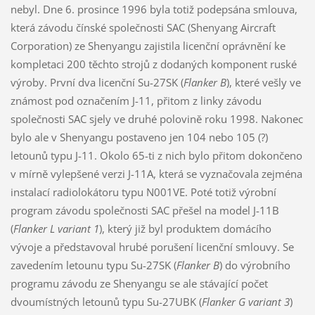
nebyl. Dne 6. prosince 1996 byla totiž podepsána smlouva,
která závodu čínské společnosti SAC (Shenyang Aircraft
Corporation) ze Shenyangu zajistila licenční oprávnění ke
kompletaci 200 těchto strojů z dodaných komponent ruské
výroby. První dva licenční Su-27SK (
Flanker B
), které vešly ve
známost pod označením J-11, přitom z linky závodu
společnosti SAC sjely ve druhé polovině roku 1998. Nakonec
bylo ale v Shenyangu postaveno jen 104 nebo 105 (?)
letounů typu J-11. Okolo 65-ti z nich bylo přitom dokončeno
v mírně vylepšené verzi J-11A, která se vyznačovala zejména
instalací radiolokátoru typu N001VE. Poté totiž výrobní
program závodu společnosti SAC přešel na model J-11B
(
Flanker L variant 1
), který již byl produktem domácího
vývoje a představoval hrubé porušení licenční smlouvy. Se
zavedením letounu typu Su-27SK (
Flanker B
) do výrobního
programu závodu ze Shenyangu se ale stávající počet
dvoumístných letounů typu Su-27UBK (
Flanker G variant 3
)