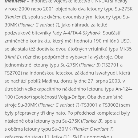
Indonésie
– Indonéské vojenské letectvo (TNI-UA) si někdy
v roce 2000 nebo 2001 objednalo dva letouny typu Su-27SK
(
Flanker B
), spolu se dvěma dvoumístnými letouny typu Su-
30MK (
Flanker G variant 1
), jako náhradu za letité
podzvukové bitevníky řady A-4/TA-4
Skyhawk
. Součástí
zmíněného kontraktu, který měl hodnotu 190 miliónů USD,
se ale stala též dodávka dvou útočných vrtulníků typu Mi-35
(
Hind E
), různého podpůrného vybavení a výzbroje. Oba
jednomístné letouny typu Su-27SK (
Flanker B
) (TS2701 a
TS2702) na indonéskou leteckou základnu Iswahyudi, která
se nachází poblíž Madinu, dorazily dne 27. srpna 2003, v
útrobách velkokapacitního nákladního letounu typu An-124-
100 (
Condor
) společnosti Volga-Dněpr. Oba dvoumístné
stroje Su-30MK (
Flanker G variant 1
) (TS3001 a TS3002) sem
byly přepraveny tři dny nato. Po předchozí kompletaci byly
následně oba letouny typu Su-27SK (
Flanker B
), spolu
s oběma letouny typu Su-30MK (
Flanker G variant 1
),
zařazeny do stavu 11. letky (11. SkU) s domovskou