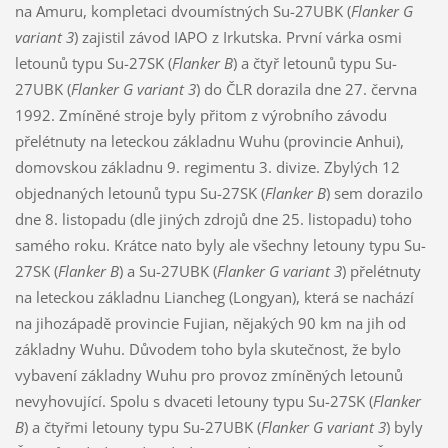
na Amuru, kompletaci dvoumístných Su-27UBK (
Flanker G
variant 3
) zajistil závod IAPO z Irkutska. První várka osmi
letounů typu Su-27SK (
Flanker B
) a čtyř letounů typu Su-
27UBK (
Flanker G variant 3
) do ČLR dorazila dne 27. června
1992. Zmíněné stroje byly přitom z výrobního závodu
přelétnuty na leteckou základnu Wuhu (provincie Anhui),
domovskou základnu 9. regimentu 3. divize. Zbylých 12
objednaných letounů typu Su-27SK (
Flanker B
) sem dorazilo
dne 8. listopadu (dle jiných zdrojů dne 25. listopadu) toho
samého roku. Krátce nato byly ale všechny letouny typu Su-
27SK (
Flanker B
) a Su-27UBK (
Flanker G variant 3
) přelétnuty
na leteckou základnu Liancheg (Longyan), která se nachází
na jihozápadě provincie Fujian, nějakých 90 km na jih od
základny Wuhu. Důvodem toho byla skutečnost, že bylo
vybavení základny Wuhu pro provoz zmíněných letounů
nevyhovující. Spolu s dvaceti letouny typu Su-27SK (
Flanker
B
) a čtyřmi letouny typu Su-27UBK (
Flanker G variant 3
) byly