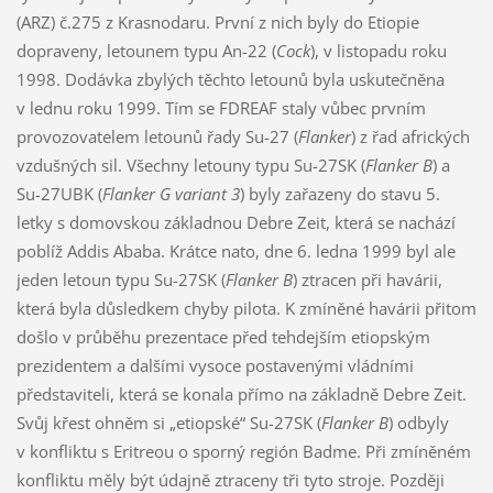
(ARZ) č.275 z Krasnodaru. První z nich byly do Etiopie
dopraveny, letounem typu An-22 (
Cock
), v listopadu roku
1998. Dodávka zbylých těchto letounů byla uskutečněna
v lednu roku 1999. Tím se FDREAF staly vůbec prvním
provozovatelem letounů řady Su-27 (
Flanker
) z řad afrických
vzdušných sil. Všechny letouny typu Su-27SK (
Flanker B
) a
Su-27UBK (
Flanker G variant 3
) byly zařazeny do stavu 5.
letky s domovskou základnou Debre Zeit, která se nachází
poblíž Addis Ababa. Krátce nato, dne 6. ledna 1999 byl ale
jeden letoun typu Su-27SK (
Flanker B
) ztracen při havárii,
která byla důsledkem chyby pilota. K zmíněné havárii přitom
došlo v průběhu prezentace před tehdejším etiopským
prezidentem a dalšími vysoce postavenými vládními
představiteli, která se konala přímo na základně Debre Zeit.
Svůj křest ohněm si „etiopské“ Su-27SK (
Flanker B
) odbyly
v konfliktu s Eritreou o sporný región Badme. Při zmíněném
konfliktu měly být údajně ztraceny tři tyto stroje. Později