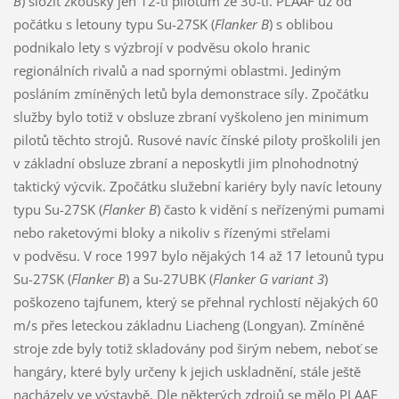
B
) složit zkoušky jen 12-ti pilotům ze 30-ti. PLAAF už od
počátku s letouny typu Su-27SK (
Flanker B
) s oblibou
podnikalo lety s výzbrojí v podvěsu okolo hranic
regionálních rivalů a nad spornými oblastmi. Jediným
posláním zmíněných letů byla demonstrace síly. Zpočátku
služby bylo totiž v obsluze zbraní vyškoleno jen minimum
pilotů těchto strojů. Rusové navíc čínské piloty proškolili jen
v základní obsluze zbraní a neposkytli jim plnohodnotný
taktický výcvik. Zpočátku služební kariéry byly navíc letouny
typu Su-27SK (
Flanker B
) často k vidění s neřízenými pumami
nebo raketovými bloky a nikoliv s řízenými střelami
v podvěsu. V roce 1997 bylo nějakých 14 až 17 letounů typu
Su-27SK (
Flanker B
) a Su-27UBK (
Flanker G variant 3
)
poškozeno tajfunem, který se přehnal rychlostí nějakých 60
m/s přes leteckou základnu Liacheng (Longyan). Zmíněné
stroje zde byly totiž skladovány pod širým nebem, neboť se
hangáry, které byly určeny k jejich uskladnění, stále ještě
nacházely ve výstavbě. Dle některých zdrojů se mělo PLAAF