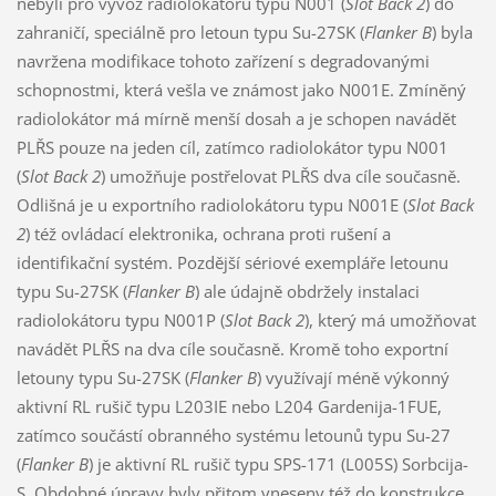
nebyli pro vývoz radiolokátoru typu N001 (
Slot Back 2
) do
zahraničí, speciálně pro letoun typu Su-27SK (
Flanker B
) byla
navržena modifikace tohoto zařízení s degradovanými
schopnostmi, která vešla ve známost jako N001E. Zmíněný
radiolokátor má mírně menší dosah a je schopen navádět
PLŘS pouze na jeden cíl, zatímco radiolokátor typu N001
(
Slot Back 2
) umožňuje postřelovat PLŘS dva cíle současně.
Odlišná je u exportního radiolokátoru typu N001E (
Slot Back
2
) též ovládací elektronika, ochrana proti rušení a
identifikační systém. Pozdější sériové exempláře letounu
typu Su-27SK (
Flanker B
) ale údajně obdržely instalaci
radiolokátoru typu N001P (
Slot Back 2
), který má umožňovat
navádět PLŘS na dva cíle současně. Kromě toho exportní
letouny typu Su-27SK (
Flanker B
) využívají méně výkonný
aktivní RL rušič typu L203IE nebo L204 Gardenija-1FUE,
zatímco součástí obranného systému letounů typu Su-27
(
Flanker B
) je aktivní RL rušič typu SPS-171 (L005S) Sorbcija-
S. Obdobné úpravy byly přitom vneseny též do konstrukce