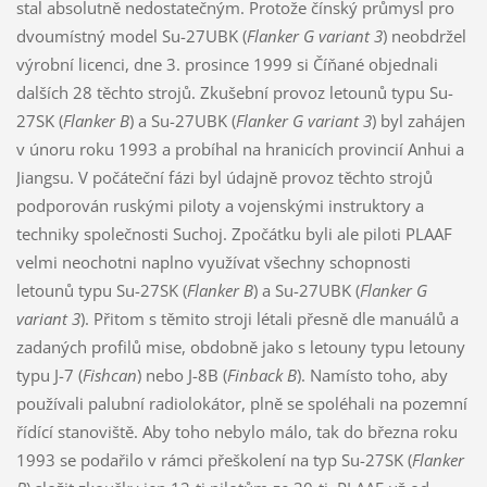
stal absolutně nedostatečným. Protože čínský průmysl pro
dvoumístný model Su-27UBK (
Flanker G variant 3
) neobdržel
výrobní licenci, dne 3. prosince 1999 si Číňané objednali
dalších 28 těchto strojů. Zkušební provoz letounů typu Su-
27SK (
Flanker B
) a Su-27UBK (
Flanker G variant 3
) byl zahájen
v únoru roku 1993 a probíhal na hranicích provincií Anhui a
Jiangsu. V počáteční fázi byl údajně provoz těchto strojů
podporován ruskými piloty a vojenskými instruktory a
techniky společnosti Suchoj. Zpočátku byli ale piloti PLAAF
velmi neochotni naplno využívat všechny schopnosti
letounů typu Su-27SK (
Flanker B
) a Su-27UBK (
Flanker G
variant 3
). Přitom s těmito stroji létali přesně dle manuálů a
zadaných profilů mise, obdobně jako s letouny typu letouny
typu J-7 (
Fishcan
) nebo J-8B (
Finback B
). Namísto toho, aby
používali palubní radiolokátor, plně se spoléhali na pozemní
řídící stanoviště. Aby toho nebylo málo, tak do března roku
1993 se podařilo v rámci přeškolení na typ Su-27SK (
Flanker