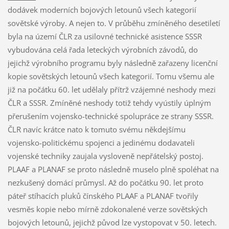
dodávek moderních bojových letounů všech kategorií
sovětské výroby. A nejen to. V průběhu zmíněného desetiletí
byla na území ČLR za usilovné technické asistence SSSR
vybudována celá řada leteckých výrobních závodů, do
jejichž výrobního programu byly následně zařazeny licenční
kopie sovětských letounů všech kategorií. Tomu všemu ale
již na počátku 60. let udělaly přítrž vzájemné neshody mezi
ČLR a SSSR. Zmíněné neshody totiž tehdy vyústily úplným
přerušením vojensko-technické spolupráce ze strany SSSR.
ČLR navíc krátce nato k tomuto svému někdejšímu
vojensko-politickému spojenci a jedinému dodavateli
vojenské techniky zaujala vysloveně nepřátelský postoj.
PLAAF a PLANAF se proto následně muselo plně spoléhat na
nezkušený domácí průmysl. Až do počátku 90. let proto
páteř stíhacích pluků čínského PLAAF a PLANAF tvořily
vesměs kopie nebo mírně zdokonalené verze sovětských
bojových letounů, jejichž původ lze vystopovat v 50. letech.