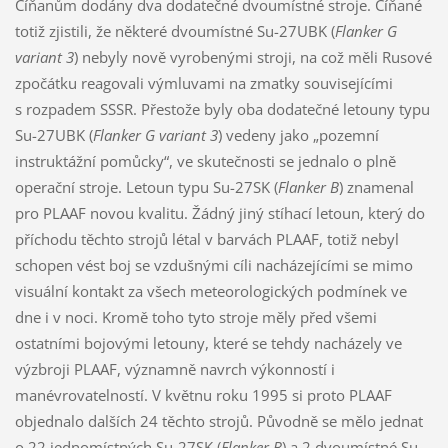
Číňanům dodány dva dodatečné dvoumístné stroje. Číňané
totiž zjistili, že některé dvoumístné Su-27UBK (
Flanker G
variant 3
) nebyly nově vyrobenými stroji, na což měli Rusové
zpočátku reagovali výmluvami na zmatky souvisejícími
s rozpadem SSSR. Přestože byly oba dodatečné letouny typu
Su-27UBK (
Flanker G variant 3
) vedeny jako „pozemní
instruktážní pomůcky“, ve skutečnosti se jednalo o plně
operační stroje. Letoun typu Su-27SK (
Flanker B
) znamenal
pro PLAAF novou kvalitu. Žádný jiný stíhací letoun, který do
příchodu těchto strojů létal v barvách PLAAF, totiž nebyl
schopen vést boj se vzdušnými cíli nacházejícími se mimo
visuální kontakt za všech meteorologických podmínek ve
dne i v noci. Kromě toho tyto stroje měly před všemi
ostatními bojovými letouny, které se tehdy nacházely ve
výzbroji PLAAF, významně navrch výkonností i
manévrovatelností. V květnu roku 1995 si proto PLAAF
objednalo dalších 24 těchto strojů. Původně se mělo jednat
o 22 jednomístných Su-27SK (
Flanker B
) a 2 dvoumístné Su-