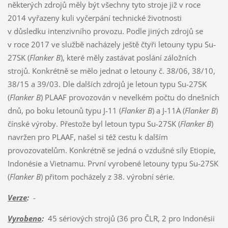
některých zdrojů měly být všechny tyto stroje již v roce
2014 vyřazeny kuli vyčerpání technické životnosti
v důsledku intenzivního provozu. Podle jiných zdrojů se
v roce 2017 ve službě nacházely ještě čtyři letouny typu Su-
27SK (
Flanker B
), které měly zastávat poslání záložních
strojů. Konkrétně se mělo jednat o letouny č. 38/06, 38/10,
38/15 a 39/03. Dle dalších zdrojů je letoun typu Su-27SK
(
Flanker B
) PLAAF provozován v nevelkém počtu do dnešních
dnů, po boku letounů typu J-11 (
Flanker B
) a J-11A (
Flanker B
)
čínské výroby. Přestože byl letoun typu Su-27SK (
Flanker B
)
navržen pro PLAAF, našel si též cestu k dalším
provozovatelům. Konkrétně se jedná o vzdušné síly Etiopie,
Indonésie a Vietnamu. První vyrobené letouny typu Su-27SK
(
Flanker B
) přitom pocházely z 38. výrobní série.
Verze
:
-
Vyrobeno
:
45 sériových strojů (36 pro ČLR, 2 pro Indonésii