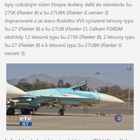
byly vzdušným silám Etiopie dodány další do standardu Su-
27SK (
Flanker B
) a Su-27UBK (
Flanker G variant 3
)
dopracované a ze stavu Ruského VVS vyřazené letouny typu
Su-27 (
Flanker B
) a Su-27UB (
Flanker C
). Celkem FDREAF
obdržely 12 letounů typu Su-27SK (
Flanker B
), 2 letouny typu
Su-27 (
Flanker B
) a 6 letounů typu Su-27UBK (
Flanker G
variant 3
).