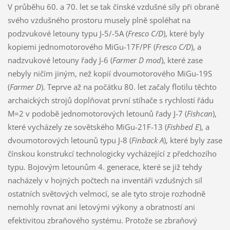
V průběhu 60. a 70. let se tak čínské vzdušné síly při obraně
svého vzdušného prostoru musely plně spoléhat na
podzvukové letouny typu J-5/-5A (
Fresco C/D
), které byly
kopiemi jednomotorového MiGu-17F/PF (
Fresco C/D
), a
nadzvukové letouny řady J-6 (
Farmer D
mod
), které zase
nebyly ničím jiným, než kopií dvoumotorového MiGu-19S
(
Farmer D
). Teprve až na počátku 80. let začaly flotilu těchto
archaických strojů doplňovat první stíhače s rychlostí řádu
M=2 v podobě jednomotorových letounů řady J-7 (
Fishcan
),
které vycházely ze sovětského MiGu-21F-13 (
Fishbed E
), a
dvoumotorových letounů typu J-8 (
Finback A
), které byly zase
čínskou konstrukcí technologicky vycházející z předchozího
typu. Bojovým letounům 4. generace, které se již tehdy
nacházely v hojných počtech na inventáři vzdušných sil
ostatních světových velmocí, se ale tyto stroje rozhodně
nemohly rovnat ani letovými výkony a obratností ani
efektivitou zbraňového systému. Protože se zbraňový