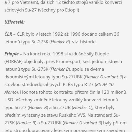
a 7 pro Vietnam), dalších 12 těchto strojů vzniklo konverzí
sériových Su-27 (všechny pro Etiopii)
Uživatelé
:
ČLR
– ČLR bylo v letech 1992 až 1996 dodáno celkem 36
letounů typu Su-27SK (
Flanker B
). viz. historie.
Etiopie
– Na konci roku 1998 si vzdušné síly Etiopie
(FDREAF) objednaly, přes Promexport, šest jednomístných
letounů typu Su-27SK (
Flanker B
), spolu se dvěma
dvoumístnými letouny typu Su-27UBK (
Flanker G variant 3
) a
stovkou střednědosahových PLŘS typu R-27 (
RS-AA-10
Alamo
). Hodnota tohoto kontraktu přitom činila 120 milionů
USD. Všechny zmíněné letouny vznikly konverzí letounů
typu Su-27 (
Flanker B
) a Su-27UB (
Flanker C
), které byly
předtím vyřazeny ze stavu Ruského VVS. Na standard Su-
27SK (
Flanker B
) a Su-27UBK (
Flanker G variant 3
) byly přitom
tyto stroje dopracovány leteckým opravárenským závodem