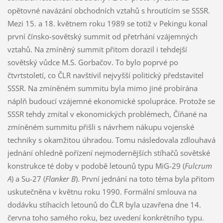
opětovné navázání obchodních vztahů s hroutícím se SSSR.
Mezi 15. a 18. květnem roku 1989 se totiž v Pekingu konal
první čínsko-sovětský summit od přetrhání vzájemných
vztahů. Na zmíněný summit přitom dorazil i tehdejší
sovětský vůdce M.S. Gorbačov. To bylo poprvé po
čtvrtstoletí, co ČLR navštívil nejvyšší politický představitel
SSSR. Na zmíněném summitu byla mimo jiné probírána
náplň budoucí vzájemné ekonomické spolupráce. Protože se
SSSR tehdy zmítal v ekonomických problémech, Číňané na
zmíněném summitu přišli s návrhem nákupu vojenské
techniky s okamžitou úhradou. Tomu následovala zdlouhavá
jednání ohledně pořízení nejmodernějších stíhačů sovětské
konstrukce té doby v podobě letounů typu MiG-29 (
Fulcrum
A
) a Su-27 (
Flanker B
). První jednání na toto téma byla přitom
uskutečněna v květnu roku 1990. Formální smlouva na
dodávku stíhacích letounů do ČLR byla uzavřena dne 14.
června toho samého roku, bez uvedení konkrétního typu.