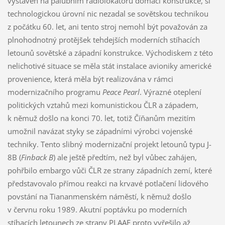
vystavěn na palubním radiolokátoru domácí konstrukce, si
technologickou úrovní nic nezadal se sovětskou technikou
z počátku 60. let, ani tento stroj nemohl být považován za
plnohodnotný protějšek tehdejších moderních stíhacích
letounů sovětské a západní konstrukce. Východiskem z této
nelichotivé situace se měla stát instalace avioniky americké
provenience, která měla být realizována v rámci
modernizačního programu
Peace Pearl
. Výrazné oteplení
politických vztahů mezi komunistickou ČLR a západem,
k němuž došlo na konci 70. let, totiž Číňanům mezitím
umožnil navázat styky se západními výrobci vojenské
techniky. Tento slibný modernizační projekt letounů typu J-
8B (
Finback B
) ale ještě předtím, než byl vůbec zahájen,
pohřbilo embargo vůči ČLR ze strany západních zemí, které
představovalo přímou reakci na krvavé potlačení lidového
povstání na Tiananmenském náměstí, k němuž došlo
v červnu roku 1989. Akutní poptávku po moderních
stíhacích letounech ze strany PLAAF proto vyřešilo až