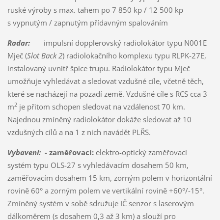
ruské výroby s max. tahem po 7 850 kp / 12 500 kp
s vypnutým / zapnutým přídavným spalováním
Radar:
impulsní dopplerovský radiolokátor typu N001E
Mječ (
Slot Back 2
) radiolokačního komplexu typu RLPK-27E,
instalovaný uvnitř špice trupu. Radiolokátor typu Mječ
umožňuje vyhledávat a sledovat vzdušné cíle, včetně těch,
které se nacházejí na pozadí země. Vzdušné cíle s RCS cca 3
2
m
je přitom schopen sledovat na vzdálenost 70 km.
Najednou zmíněný radiolokátor dokáže sledovat až 10
vzdušných cílů a na 1 z nich navádět PLŘS.
Vybavení:
- zaměřovací:
elektro-optický zaměřovací
systém typu OLS-27 s vyhledávacím dosahem 50 km,
zaměřovacím dosahem 15 km, zorným polem v horizontální
rovině 60° a zorným polem ve vertikální rovině +60°/-15°.
Zmíněný systém v sobě sdružuje IČ senzor s laserovým
dálkoměrem (s dosahem 0,3 až 3 km) a slouží pro