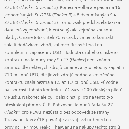
27UBK (
Flanker G variant 3
). Konečná volba ale padla na 16
jednomístných Su-27SK (
Flanker B
) a 8 dvoumístných Su-
27UBK (
Flanker G variant 3
). Tomu však předcházela takřka
dvouletá vyjednávání, která se týkala zejména způsobu
platby. Číňané totiž chtěli 70 % částky za tento kontrakt
splatit dodávkami zboží, zatímco Rusové trvali na
kompletním zaplacení v USD. Hodnota druhého čínského
kontraktu na letouny řady Su-27 (
Flanker
) není známa.
Zatímco dle některých zdrojů Číňané za tyto letouny zaplatili
710 miliónů USD, dle jiných zdrojů hodnota zmíněného
kontraktu čítala bezmála 1,5 až 1,7 biliónů USD. Původně
byl součástí tohoto kontraktu též výcvik 200 čínských pilotů
v Rusku. Nakonec ale byli další čínští piloti na tento typ
přeškoleni přímo v ČLR. Pořizování letounů řady Su-27
(
Flanker
) pro PLAAF nezůstalo bez odpovědi ze strany
Thaiwanu, který ČLR považuje za svoji vzbouřeneckou
provincii. Přímou reakcí Thaiwanu na nákupy těchto strojů