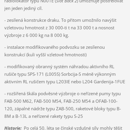
radiolokátor typu N001E (
Slot Back 2
) umožňuje postřelovat
jen jeden jediný cíl.
- zesílená konstrukce draku. To přitom umožnilo navýšit
vzletovou hmotnost z 30 000-ti t na 33 000 t a nosnost
výzbroje z 6 000 kg na 8 000 kg.
- instalace modifikovaného podvozku se zesílenou
konstrukcí (kuli vyšší vzletové hmotnosti)
- modifikovaný obranný systém náhradou aktivního RL
rušiče typu SPS-171 (L005S) Sorbcija-S méně výkonným
aktivním RL rušičem typu L203IE nebo L204 Gardenija-1FUE
- rozšířená škála podvěsné výzbroje o neřízené pumy typu
FAB-500 M62, FAB-500 M54, FAB-250 M54 a OFAB-100-
120, zápalné nádrže typu ZAB-500, raketové bloky typu B-
8M a B-13L a neřízené rakety typu S-25
Historie
:
Po celá 50. léta se čínské vzdušné síly mohly těšit