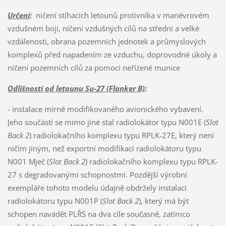
Určení
:
ničení stíhacích letounů protivníka v manévrovém
vzdušném boji, ničení vzdušných cílů na střední a velké
vzdálenosti, obrana pozemních jednotek a průmyslových
komplexů před napadením ze vzduchu, doprovodné úkoly a
ničení pozemních cílů za pomoci neřízené munice
Odlišnosti od letounu Su-27 (Flanker B)
:
- instalace mírně modifikovaného avionického vybavení.
Jeho součástí se mimo jiné stal radiolokátor typu N001E (
Slot
Back 2
) radiolokačního komplexu typu RPLK-27E, který není
ničím jiným, než exportní modifikací radiolokátoru typu
N001 Mječ (
Slot Back 2
) radiolokačního komplexu typu RPLK-
27 s degradovanými schopnostmi. Pozdější výrobní
exempláře tohoto modelu údajně obdržely instalaci
radiolokátoru typu N001P (
Slot Back 2
), který má být
schopen navádět PLŘS na dva cíle současně, zatímco