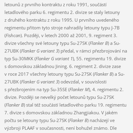
letounů z prvního kontraktu z roku 1991, součástí
letadlového parku 6. regimentu 2. divize se staly letouny
z druhého kontraktu z roku 1995. U prvního uvedeného
regimentu přitom tyto stroje nahradily letouny typu J-7B
(
Fishcan
). Později, v letech 2000 až 2001, 9. regiment 3.
divize všechny své letouny typu Su-27SK (
Flanker B
) a Su-
27UBK (
Flanker G variant 3
) předal, v rámci přezbrojování na
typ Su-30MKK (
Flanker G variant 1
), 55. regimentu 19. divize
s domovskou základnou Jining. 6. regiment 2. divize zase
v roce 2017 všechny letouny typu Su-27SK (
Flanker B
) a Su-
27UBK (
Flanker G variant 3
) odevzdal, v souvislosti
s přezbrojením na typ Su-35SE (
Flanker M
), 4. regimentu 2.
divize. Později se nevelký počet letounů typu Su-27SK
(
Flanker B
) stal též součástí letadlového parku 19. regimentu
7. divize s domovskou základnou Zhangjiakou. V jakém
počtu se letouny typu Su-27SK (
Flanker B
) nacházejí ve
výzbroji PLAAF v současnosti, není bohužel známo. Dle