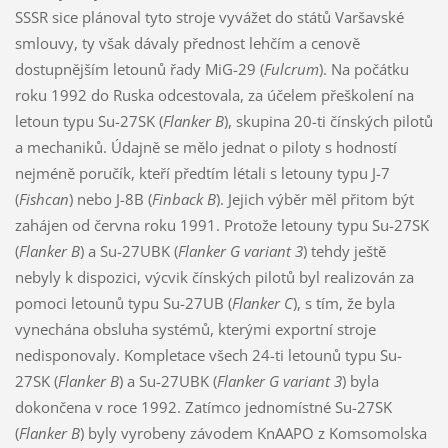
SSSR sice plánoval tyto stroje vyvážet do států Varšavské
smlouvy, ty však dávaly přednost lehčím a cenově
dostupnějším letounů řady MiG-29 (
Fulcrum
). Na počátku
roku 1992 do Ruska odcestovala, za účelem přeškolení na
letoun typu Su-27SK (
Flanker B
), skupina 20-ti čínských pilotů
a mechaniků. Údajně se mělo jednat o piloty s hodností
nejméně poručík, kteří předtím létali s letouny typu J-7
(
Fishcan
) nebo J-8B (
Finback B
). Jejich výběr měl přitom být
zahájen od června roku 1991. Protože letouny typu Su-27SK
(
Flanker B
) a Su-27UBK (
Flanker G variant 3
) tehdy ještě
nebyly k dispozici, výcvik čínských pilotů byl realizován za
pomoci letounů typu Su-27UB (
Flanker C
), s tím, že byla
vynechána obsluha systémů, kterými exportní stroje
nedisponovaly. Kompletace všech 24-ti letounů typu Su-
27SK (
Flanker B
) a Su-27UBK (
Flanker G variant 3
) byla
dokončena v roce 1992. Zatímco jednomístné Su-27SK
(
Flanker B
) byly vyrobeny závodem KnAAPO z Komsomolska