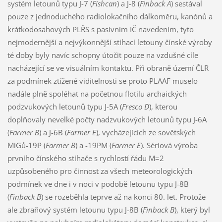
systém letounů typu J-7 (
Fishcan
) a J-8 (
Finback A
) sestával
pouze z jednoduchého radiolokačního dálkoměru, kanónů a
krátkodosahových PLŘS s pasivním IČ navedením, tyto
nejmodernější a nejvýkonnější stíhací letouny čínské výroby
té doby byly navíc schopny útočit pouze na vzdušné cíle
nacházející se ve visuálním kontaktu. Při obraně území ČLR
za podmínek ztížené viditelnosti se proto PLAAF muselo
nadále plně spoléhat na početnou flotilu archaických
podzvukových letounů typu J-5A (
Fresco D
), kterou
doplňovaly nevelké počty nadzvukových letounů typu J-6A
(
Farmer B
) a J-6B (
Farmer E
), vycházejících ze sovětských
MiGů-19P (
Farmer B
) a -19PM (
Farmer E
). Sériová výroba
prvního čínského stíhače s rychlostí řádu M=2
uzpůsobeného pro činnost za všech meteorologických
podmínek ve dne i v noci v podobě letounu typu J-8B
(
Finback B
) se rozeběhla teprve až na konci 80. let. Protože
ale zbraňový systém letounu typu J-8B (
Finback B
), který byl