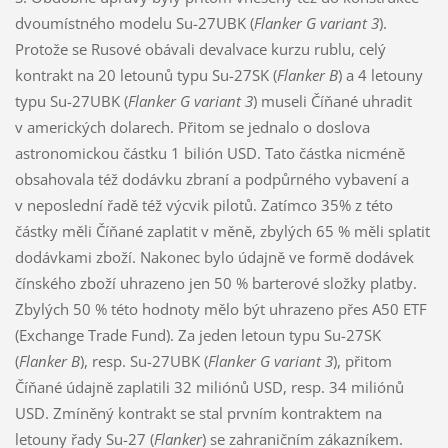
dvoumístného modelu Su-27UBK (
Flanker G variant 3
).
Protože se Rusové obávali devalvace kurzu rublu, celý
kontrakt na 20 letounů typu Su-27SK (
Flanker B
) a 4 letouny
typu Su-27UBK (
Flanker G variant 3
) museli Číňané uhradit
v amerických dolarech. Přitom se jednalo o doslova
astronomickou částku 1 bilión USD. Tato částka nicméně
obsahovala též dodávku zbraní a podpůrného vybavení a
v neposlední řadě též výcvik pilotů. Zatímco 35% z této
částky měli Číňané zaplatit v měně, zbylých 65 % měli splatit
dodávkami zboží. Nakonec bylo údajně ve formě dodávek
čínského zboží uhrazeno jen 50 % barterové složky platby.
Zbylých 50 % této hodnoty mělo být uhrazeno přes A50 ETF
(Exchange Trade Fund). Za jeden letoun typu Su-27SK
(
Flanker B
), resp. Su-27UBK (
Flanker G variant 3
), přitom
Číňané údajně zaplatili 32 miliónů USD, resp. 34 miliónů
USD. Zmíněný kontrakt se stal prvním kontraktem na
letouny řady Su-27 (
Flanker
) se zahraničním zákazníkem.