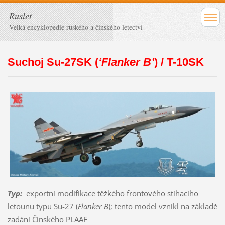
Ruslet
Velká encyklopedie ruského a čínského letectví
Suchoj Su-27SK (
‘Flanker B’
) / T-10SK
Typ
:
exportní modifikace těžkého frontového stíhacího
letounu typu
Su-27 (
Flanker B
)
; tento model vznikl na základě
zadání Čínského PLAAF