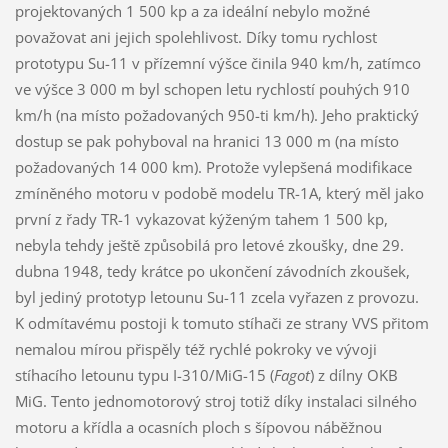
projektovaných 1 500 kp a za ideální nebylo možné
považovat ani jejich spolehlivost. Díky tomu rychlost
prototypu Su-11 v přízemní výšce činila 940 km/h, zatímco
ve výšce 3 000 m byl schopen letu rychlostí pouhých 910
km/h (na místo požadovaných 950-ti km/h). Jeho praktický
dostup se pak pohyboval na hranici 13 000 m (na místo
požadovaných 14 000 km). Protože vylepšená modifikace
zmíněného motoru v podobě modelu TR-1A, který měl jako
první z řady TR-1 vykazovat kýženým tahem 1 500 kp,
nebyla tehdy ještě způsobilá pro letové zkoušky, dne 29.
dubna 1948, tedy krátce po ukončení závodních zkoušek,
byl jediný prototyp letounu Su-11 zcela vyřazen z provozu.
K odmítavému postoji k tomuto stíhači ze strany VVS přitom
nemalou mírou přispěly též rychlé pokroky ve vývoji
stíhacího letounu typu I-310/MiG-15 (
Fagot
) z dílny OKB
MiG. Tento jednomotorový stroj totiž díky instalaci silného
motoru a křídla a ocasních ploch s šípovou náběžnou