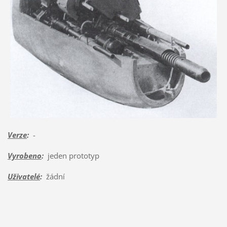
Verze
:
-
Vyrobeno
:
jeden prototyp
Uživatelé
:
žádní