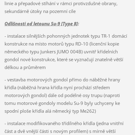
linie a přepadové stíhání v rámci protivzdušné obrany,
sekundárně útoky na pozemní cíle
Odlišnosti od letounu Su-9 [Type 8]
:
- instalace silnějších pohonných jednotek typu TR-1 domácí
konstrukce na místo motorů typu RD-10 (licenční kopie
německého typu Junkers JUMO 004B) uvnitř křídelních
gondol nové konstrukce, které se vyznačují znatelně větší
délkou a průměrem
- vestavba motorových gondol přímo do náběžné hrany
křídla (náběžná hrana křídla nyní prochází středem
motorových gondol) dále od podélné osy trupu (naproti
tomu motorové gondoly modelu Su-9 byly uchyceny ke
spodní ploše křídla alá německý typ Me262)
- instalace modifikovaného třídílného křídla (jedna vnitřní
část a dvě vnější části s novým profilem) s mírně větší