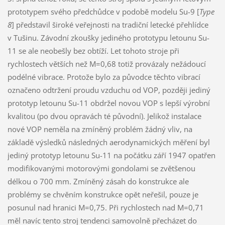
prototypem svého předchůdce v podobě modelu Su-9 [
Type
8
] představil široké veřejnosti na tradiční letecké přehlídce
v Tušinu. Závodní zkoušky jediného prototypu letounu Su-
11 se ale neobešly bez obtíží. Let tohoto stroje při
rychlostech větších než M=0,68 totiž provázaly nežádoucí
podélné vibrace. Protože bylo za původce těchto vibrací
označeno odtržení proudu vzduchu od VOP, později jediný
prototyp letounu Su-11 obdržel novou VOP s lepší výrobní
kvalitou (po dvou opravách té původní). Jelikož instalace
nové VOP neměla na zmíněný problém žádný vliv, na
základě výsledků následných aerodynamických měření byl
jediný prototyp letounu Su-11 na počátku září 1947 opatřen
modifikovanými motorovými gondolami se zvětšenou
délkou o 700 mm. Zmíněný zásah do konstrukce ale
problémy se chvěním konstrukce opět neřešil, pouze je
posunul nad hranici M=0,75. Při rychlostech nad M=0,71
měl navíc tento stroj tendenci samovolně přecházet do