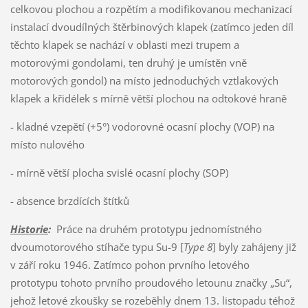
celkovou plochou a rozpětím a modifikovanou mechanizací
instalací dvoudílných štěrbinových klapek (zatímco jeden díl
těchto klapek se nachází v oblasti mezi trupem a
motorovými gondolami, ten druhý je umístěn vně
motorových gondol) na místo jednoduchých vztlakových
klapek a křidélek s mírně větší plochou na odtokové hraně
- kladné vzepětí (+5°) vodorovné ocasní plochy (VOP) na
místo nulového
- mírně větší plocha svislé ocasní plochy (SOP)
- absence brzdících štítků
Historie
:
Práce na druhém prototypu jednomístného
dvoumotorového stíhače typu Su-9 [
Type 8
] byly zahájeny již
v září roku 1946. Zatímco pohon prvního letového
prototypu tohoto prvního proudového letounu značky „Su“,
jehož letové zkoušky se rozeběhly dnem 13. listopadu téhož