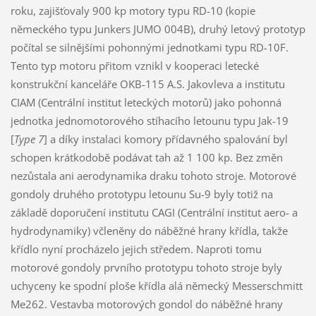
roku, zajišťovaly 900 kp motory typu RD-10 (kopie
německého typu Junkers JUMO 004B), druhý letový prototyp
počítal se silnějšími pohonnými jednotkami typu RD-10F.
Tento typ motoru přitom vznikl v kooperaci letecké
konstrukční kanceláře OKB-115 A.S. Jakovleva a institutu
CIAM (Centrální institut leteckých motorů) jako pohonná
jednotka jednomotorového stíhacího letounu typu Jak-19
[
Type 7
] a díky instalaci komory přídavného spalování byl
schopen krátkodobě podávat tah až 1 100 kp. Bez změn
nezůstala ani aerodynamika draku tohoto stroje. Motorové
gondoly druhého prototypu letounu Su-9 byly totiž na
základě doporučení institutu CAGI (Centrální institut aero- a
hydrodynamiky) včleněny do náběžné hrany křídla, takže
křídlo nyní procházelo jejich středem. Naproti tomu
motorové gondoly prvního prototypu tohoto stroje byly
uchyceny ke spodní ploše křídla alá německý Messerschmitt
Me262. Vestavba motorových gondol do náběžné hrany