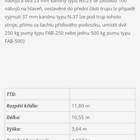
nábojů a dva 23 mm kanóny typu NS-23 se zásobou 100
nábojů na hlaveň, vestavěné do přední části trupu (v případě
vyjmutí 37 mm kanónu typu N-37 lze pod trup tohoto
stroje, přímo za šachtu příďového podvozku, umístit dvě
250 kg pumy typu FAB-250 nebo jednu 500 kg pumu typu
FAB-500)
TTD:
Rozpětí křídla:
11,80 m
Délka:
10,55 m
Výška:
3,64 m