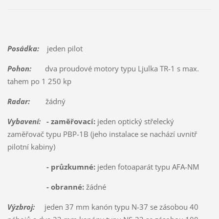
Posádka:
jeden pilot
Pohon:
dva proudové motory typu Ljulka TR-1 s max.
tahem po 1 250 kp
Radar:
žádný
Vybavení:
- zaměřovací:
jeden optický střelecký
zaměřovač typu PBP-1B (jeho instalace se nachází uvnitř
pilotní kabiny)
- průzkumné:
jeden fotoaparát typu AFA-NM
- obranné:
žádné
Výzbroj:
jeden 37 mm kanón typu N-37 se zásobou 40