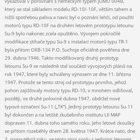
vykazoval v porovnání s německým typem JUMO 004B,
který se stal základem modelu RD-10/-10F, větším tahem a
nižší spotřebou paliva a navíc byl o poznání lehčí, od použití
motorů typu RD-10F na druhém letovém prototypu letounu
Su-9 bylo nakonec zcela opuštěno. Vývojem pokročilé
modifikace stíhače typu Su-9 s instalací motorů typu TR-1
byla přitom OKB-134 P.O. Suchoje oficiálně pověřena dne
29. dubna 1946. Takto modifikovaný druhý prototyp
letounu Su-9 se následně stal součástí vývojových plánů na
rok 1947, které byly schváleny výnosem ze dne 11. března
1947. Protože se tento stroj od prototypu prvního, jehož
pohon zajišťovaly motory typu RD-10, v mnohém odlišoval,
později, ve druhé polovině dubna 1947, obdržel nové
typové označení Su-11 („TK“). Jediný prototyp letounu Su-11
byl dokončen a na letiště zkušebního institutu LII MAP
dopraven 11. dubna toho samého roku. Jeho letové zkoušky
se přitom rozeběhly dnem 28. května 1947. Krátce nato, dne
3. srpna téhož roku, se tento stroj spolu s jediným letovým