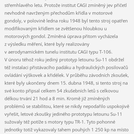
střemhlavého letu. Protože institut CAGI zmíněný jev přičetl
nevhodně navrženým přechodům křídla v motorové
gondoly, v polovině ledna roku 1948 byl tento stroj opatřen
modifikovaným křídlem se zvětšenou hloubkou u
motorových gondol. Zmíněná úprava přitom vycházela
z výsledku měření, které byly realizovány
v aerodynamickém tunelu institutu CAGI typu T-106.
V únoru téhož roku jediný prototyp letounu Su-11 obdržel
též instalaci přistávacího padáku a hydraulických posilovačů
ovládání výškovek a křidélek. V průběhu závodních zkoušek,
které byly ukončeny dnem 15. dubna 1948, si tento stroj na
své konto připsal celkem 54 zkušebních letů s celkovou
délkou trvání 21 hod a 8 min. Kromě již zmíněných
problémů se stabilitou, které se nikdy nepodařilo uspokojivě
vyřešit, letové zkoušky jediného prototypu letounu Su-11
sužovaly též potíže s motory typu TR-1. Tyto pohonné
jednotky totiž vykazovaly tahem pouhých 1 250 kp na místo