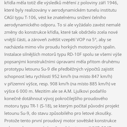
křídla měla totiž dle výsledků měření z poloviny září 1946,
které byly realizovány v aerodynamickém tunelu institutu
CAGI typu T-106, vést ke znatelnému snížení čelního
aerodynamického odporu. To si ale vyžádalo zavést nemalé
změny do konstrukce křídla, které tak obdrželo zcela nové
vnější části, a zároveň zvětšit vzepětí VOP na 5°, aby se
nacházela mimo vliv proudu horkých motorových spalin.
Instalace silnějších motorů typu RD-10F spolu se všemi výše
popsanými konstrukčními úpravami měla přitom druhému
prototypu letounu Su-9 dle předběžných výpočtů zajistit
schopnost letu rychlostí 952 km/h (na místo 847 km/h)
v přízemní výšce, resp. 908 km/h (na místo 885 km/h) ve
výšce 6 000 m. Mezitím ale se A.M. Ljulkovi podařilo
konečně dotáhnout vývoj pokročilejšího proudového
motoru typu TR-1 (S-18), se kterým počítal původní projekt
letounu Su-9, do stavu způsobilého pro letové zkoušky.
Protože tento první proudový motor sovětské konstrukce