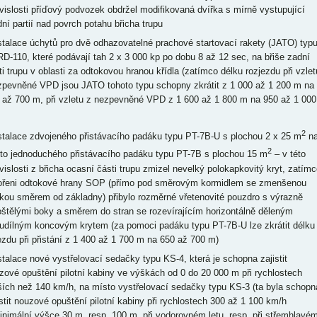
vislosti příďový podvozek obdržel modifikovaná dvířka s mírně vystupující
dní partií nad povrch potahu břicha trupu
nstalace úchytů pro dvě odhazovatelné prachové startovací rakety (JATO) typ
D-110, které podávají tah 2 x 3 000 kp po dobu 8 až 12 sec, na břiše zadní
ti trupu v oblasti za odtokovou hranou křídla (zatímco délku rozjezdu při vzlet
zpevněné VPD jsou JATO tohoto typu schopny zkrátit z 1 000 až 1 200 m na
 až 700 m, při vzletu z nezpevněné VPD z 1 600 až 1 800 m na 950 až 1 000
2
nstalace zdvojeného přistávacího padáku typu PT-7B-U s plochou 2 x 25 m
n
2
to jednoduchého přistávacího padáku typu PT-7B s plochou 15 m
– v této
vislosti z břicha ocasní části trupu zmizel nevelký polokapkovitý kryt, zatímc
ořeni odtokové hrany SOP (přímo pod směrovým kormidlem se zmenšenou
kou směrem od základny) přibylo rozměrné vřetenovité pouzdro s výrazně
oštělými boky a směrem do stran se rozevírajícím horizontálně děleným
udílným koncovým krytem (za pomoci padáku typu PT-7B-U lze zkrátit délku
ezdu při přistání z 1 400 až 1 700 m na 650 až 700 m)
nstalace nové vystřelovací sedačky typu KS-4, která je schopna zajistit
zové opuštění pilotní kabiny ve výškách od 0 do 20 000 m při rychlostech
ších než 140 km/h, na místo vystřelovací sedačky typu KS-3 (ta byla schopn
istit nouzové opuštění pilotní kabiny při rychlostech 300 až 1 100 km/h
inimální výšce 30 m, resp. 100 m, při vodorovném letu, resp. při střemhlavé