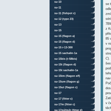
su-10
se 
su-11
odl
su-11 (fishpot c)
zmí
sér
su-12 (type 23)
7BM
su-13
z K
su-15
při
su-15 (flagon a)
85 
su-15 (flagon d)
v r
su-15 r-13-300
pro
str
su-15 sachalin-1a
C
).
su-15bis (t-58bis)
šes
su-15t (flagon d)
pod
su-15t sachalin-1a
teh
su-15tm (flagon e/f)
nav
su-15um (flagon g)
Poč
su-15ut (flagon c)
dos
pro
su-17
Zat
su-17 (fitter c)
v č
su-17m (fitter c)
těc
su-17m2/m2r (fitter d)