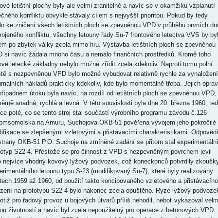
ové letištní plochy byly ale velmi zranitelné a navíc se v okamžiku vzplanutí
ečného konfliktu obvykle stávaly cílem s nejvyšší prioritou. Pokud by tedy
lo ke zničení všech letištních ploch se zpevněnou VPD v průběhu prvních dn
rojeného konfliktu, všechny letouny řady Su-7 frontového letectva VVS by by
em po zbytek války zcela mimo hru. Výstavba letištních ploch se zpevněnou
 si navíc žádala mnoho času a nemálo finančních prostředků. Kromě toho
ové letecké základny nebylo možné zřídit zcela kdekoliv. Naproti tomu polní
iště s nezpevněnou VPD bylo možné vybudovat relativně rychle za vynaložení
imálních nákladů prakticky kdekoliv, kde bylo momentálně třeba. Jejich opra
případném útoku byla navíc, na rozdíl od letištních ploch se zpevněnou VPD,
ěrně snadná, rychlá a levná. V této souvislosti byla dne 20. března 1960, te
tce poté, co se tento stroj stal součástí výrobního programu závodu č.126
omsomolska na Amuru, Suchojova OKB-51 pověřena vývojem jeho pokročilé
ifikace se zlepšenými vzletovými a přistávacími charakteristikami. Odpověd
strany OKB-51 P.O. Suchoje na zmíněné zadání se přitom stal experimentáln
totyp S22-4. Přestože se pro činnost z VPD s nezpevněným povrchem jevil
o nejvíce vhodný kovový lyžový podvozek, což koneckonců potvrdily zkoušk
erimentálního letounu typu S-23 (modifikovaný Su-7), které byly realizovány
etech 1959 až 1960, od použití takto koncipovaného vzletového a přistávacího
ízení na prototypu S22-4 bylo nakonec zcela opuštěno. Ryze lyžový podvoze
totiž pro řadový provoz u bojových útvarů příliš nehodil, neboť vykazoval velm
ou životností a navíc byl zcela nepoužitelný pro operace z betonových VPD.