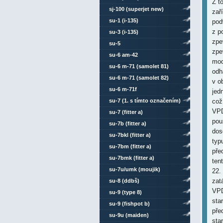
Z t
sj-100 (superjet new)
zař
su-1 (i-135)
pod
z p
su-3 (i-135)
zpe
su-5
zpe
su-6 am-42
mod
su-6 m-71 (samolet 81)
odh
su-6 m-71 (samolet 82)
v o
su-6 m-71f
jed
což
su-7 (1. s tímto označením)
VPD
su-7 (fitter a)
pou
su-7b (fitter a)
dos
su-7bkl (fitter a)
typ
su-7bm (fitter a)
pře
su-7bmk (fitter a)
ten
su-7u/umk (moujik)
22.
zat
su-8 (ddbš)
VPD
su-9 (type 8)
sta
su-9 (fishpot b)
pře
su-9u (maiden)
sta