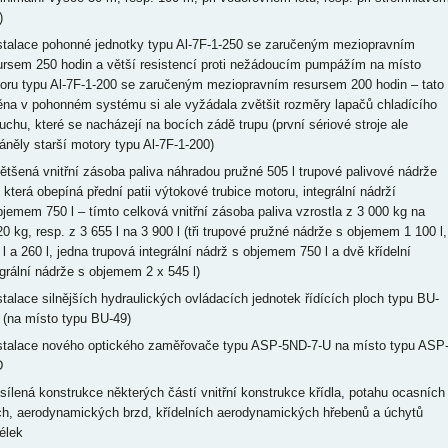
)
nstalace pohonné jednotky typu Al-7F-1-250 se zaručeným meziopravním
ursem 250 hodin a větší resistencí proti nežádoucím pumpážím na místo
oru typu Al-7F-1-200 se zaručeným meziopravním resursem 200 hodin – tato
na v pohonném systému si ale vyžádala zvětšit rozměry lapačů chladícího
uchu, které se nacházejí na bocích zádě trupu (první sériové stroje ale
áněly starší motory typu Al-7F-1-200)
většená vnitřní zásoba paliva náhradou pružné 505 l trupové palivové nádrže
, která obepíná přední patii výtokové trubice motoru, integrální nádrží
bjemem 750 l – tímto celková vnitřní zásoba paliva vzrostla z 3 000 kg na
20 kg, resp. z 3 655 l na 3 900 l (tři trupové pružné nádrže s objemem 1 100 l,
 l a 260 l, jedna trupová integrální nádrž s objemem 750 l a dvě křídelní
egrální nádrže s objemem 2 x 545 l)
nstalace silnějších hydraulických ovládacích jednotek řídících ploch typu BU-
 (na místo typu BU-49)
nstalace nového optického zaměřovače typu ASP-5ND-7-U na místo typu ASP
D
esílená konstrukce některých částí vnitřní konstrukce křídla, potahu ocasních
ch, aerodynamických brzd, křídelních aerodynamických hřebenů a úchytů
élek