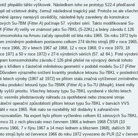
totiž přepálilo táhlo výškovek. Následkem toho se prototyp S22-4 předčasně
epil od vzletové dráhy, čemuž následoval tragický pád. Protože se ale všechn
něné úpravy nanejvýš osvědčily, následně byly zavedeny do konstrukce
iových Su-7BM (
Fitter A
) počínaje 57. výrobní sérií. Takto modifikované Su-
 (
Fitter A
) vešly ve známost jako Su-7BKL (S-22KL) a brány závodu č.126
omsomolska na Amuru začaly opouštět od léta roku 1965. Do roku 1972 bylo
tom zmíněným podnikem postaveno celkem 274 těchto strojů (89 v roce 1965,
v roce 1966, 20 v letech 1967 až 1968, 12 v roce 1969, 0 v roce 1970, 18
oce 1971 a 50 v roce 1972) v 27-ti výrobních sériích (57. až 84.). Poté výrobní
gram komsomolského závodu č.126 plně přešel na vývojový derivát tohoto
oje s křídlem s částečně měnitelnou geometrií v podobě modelu Su-17 (
Fitter
 Důvodem výrazného snížení kvantity produkce letounu Su-7BKL v posledníc
ti letech výroby (1967 až 1972) se přitom stala značná vytíženost zmíněného
niku produkcí letounů typu Su-7BMK (
Fitter A
) a Su-7U (
Moujik
), které měly
dy vyšší prioritu. Všechny letouny typu Su-7BKL vyrobené v těchto letech
íc vesměs představovaly náhradu za opotřebené nebo ztracené stroje.
áteční operační způsobilosti přitom letoun typu Su-7BKL v barvách VVS
áhl v roce 1965. Rok nato se rozeběhly též dodávky k zahraničním
vozovatelům. Na export bylo přitom vyčleněno celkem 61 sériových Su-7BKL
ímco 31 z nich převzalo mezi červnem 1966 a lednem 1968 ČSSR (10
ervnu 1966, 7 v říjnu 1967 a 14 mezi lednem a březnem 1968), dalších 30
hto strojů bylo od července 1966 do roku 1972 vyvezeno do PLR (12 v červen