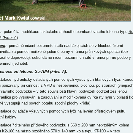
p
:
pokročilá modifikace taktického stíhacího-bombardovacího letounu typu
Su
 (
Fitter A
)
ení
:
primárně ničení pozemních cílů nacházejících se v hloubce území
tivníka za pomocí neřízené jaderné pumy v rámci průnikových operací (bez
hacího doprovodu), sekundárně ničení pozemních cílů v rámci přímé podpory
emních jednotek
išnosti od letounu Su-7BM (Fitter A)
:
nstalace hydraulicky ovládaných pomocných výsuvných titanových lyží, ktero
u používány při činnosti z VPD s nezpevněnou plochou, po stranách (vnějších
 hlavního podvozku – v této souvislosti hlavní podvozek obdržel zesílenou
rauliku pro vysouvání a zasouvání a modifikovaná dvířka (ty nyní v oblasti ko
ně vystupují nad povrch potahu spodní plochy křídla)
nstalace ovladače výsuvných pomocných lyží na levém přístrojovém pultu
tní kabiny
nstalace řiditelného příďového podvozku s 660 x 200 mm nebrzděným kolem
u K2-106 na místo brzděného 570 x 140 mm kola typu KT-100 – v této