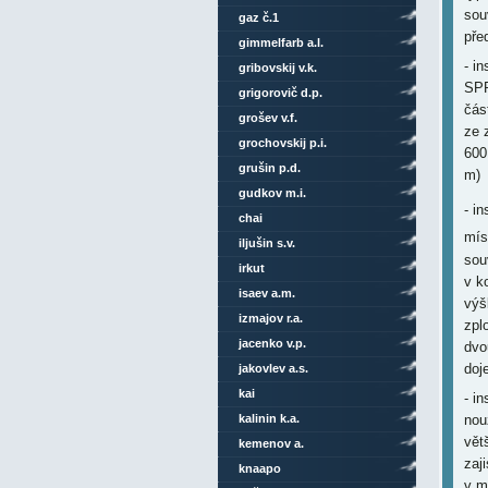
sou
gaz č.1
pře
gimmelfarb a.l.
- i
gribovskij v.k.
SPR
grigorovič d.p.
čás
grošev v.f.
ze 
grochovskij p.i.
600
grušin p.d.
m)
gudkov m.i.
- i
chai
mís
iljušin s.v.
sou
irkut
v k
isaev a.m.
výš
izmajov r.a.
zpl
jacenko v.p.
dvo
doj
jakovlev a.s.
kai
- i
nou
kalinin k.a.
vět
kemenov a.
zaj
knaapo
v m