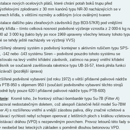
nstalace nových ocelových plátů, které chrání potah boků trupu před
ýstřelovými zplodinami z 30 mm kanónů typu NR-30 nacházejících se v
enech křídla, s většími rozměry a odlišným (více oválným) tvarem
nstalace dalšího páru zbraňových závěsníků (typ BD3-57KR) pod vnějšími
ely křídla – tímto celková nosnost podvěsné výzbroje vzrostla z 2 000-ti kg n
00 až 3 000 kg (takto byly po roce 1969 upraveny všechny letouny tohoto typ
ré se tehdy ještě nacházely ve výzbroji VVS)
ozšířený obranný systém o podvěsný kontejner s aktivním rušičem typu SPS-
, -142 nebo -143 systému Siren – podvěsné pouzdro tohoto systému se
sťovalo na levý vnitřní křídelní závěsník, zatímco na pravý vnitřní křídelní
ěsník se současně zavěšovala raketnice typu UB-16-57, která plnila funkci
tizávaží (pozdější úprava)
ozšířené podvěsné vybavení (od roku 1972) o větší přídavné palivové nádrže
u PTB-950 s objemem 950 l (součástí podvěsného vybavení těchto strojů
odně byly pouze 620 l přídavné palivové nádrže typu PTB-600)
torie
:
Kromě toho, že frontový stíhací-bombardér typu Su-7B (
Fitter A
)
azoval nedostatečným doletem, což alespoň částečně řešil model Su-7BM
ter A
) s rozšířenou vnitřní a vnější zásobou paliva, díky značné vzletové a
stávací rychlosti nebyl schopen operovat z letištních ploch s krátkou vzletovo
řistávací dráhou (VPD) s nezpevněným povrchem. Provoz letounů této řady s
y neobešel bez leteckých základen s poměrně dlouhou betonovou VPD.