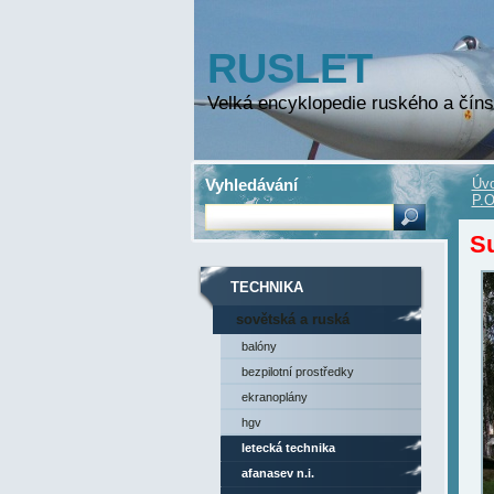
RUSLET
Velká encyklopedie ruského a číns
Vyhledávání
Úvo
P.O
S
TECHNIKA
sovětská a ruská
technika
balóny
bezpilotní prostředky
ekranoplány
hgv
letecká technika
afanasev n.i.