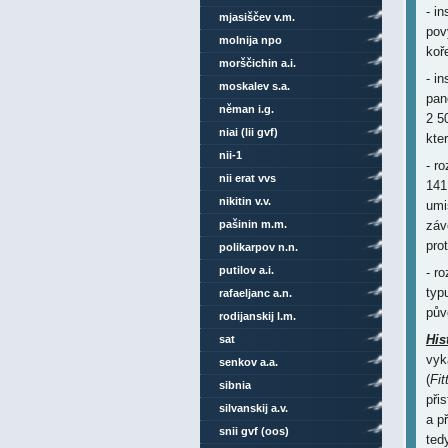
- i
mjasiščev v.m.
pov
molnija npo
koř
morščichin a.i.
- i
moskalev s.a.
pan
něman i.g.
2 5
niai (lii gvf)
kte
nii-1
- r
nii erat vvs
141
nikitin v.v.
umi
záv
pašinin m.m.
pro
polikarpov n.n.
putilov a.i.
- r
typ
rafaeljanc a.n.
pův
rodijanskij l.m.
His
sat
vyk
senkov a.a.
(
Fit
sibnia
při
silvanskij a.v.
a p
snii gvf (oos)
ted