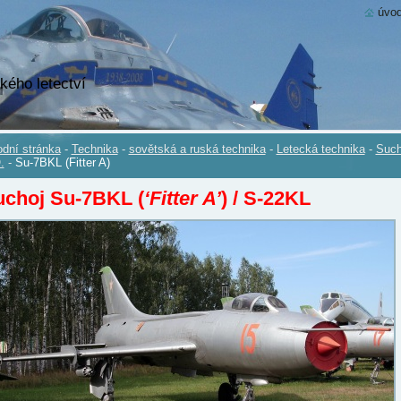
úvod
kého letectví
dní stránka
-
Technika
-
sovětská a ruská technika
-
Letecká technika
-
Such
.
-
Su-7BKL (Fitter A)
uchoj Su-7BKL (
‘Fitter A’
) / S-22KL