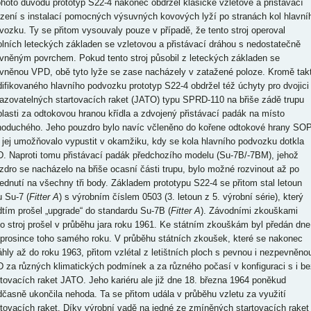
ohoto důvodu prototyp S22-4 nakonec obdržel klasické vzletové a přistávací
ízení s instalací pomocných výsuvných kovových lyží po stranách kol hlavní
vozku. Ty se přitom vysouvaly pouze v případě, že tento stroj operoval
olních leteckých základen se vzletovou a přistávací dráhou s nedostatečně
vněným povrchem. Pokud tento stroj působil z leteckých základen se
vněnou VPD, obě tyto lyže se zase nacházely v zatažené poloze. Kromě tak
ifikovaného hlavního podvozku prototyp S22-4 obdržel též úchyty pro dvojici
azovatelných startovacích raket (JATO) typu SPRD-110 na břiše zádě trupu
blasti za odtokovou hranou křídla a zdvojený přistávací padák na místo
noduchého. Jeho pouzdro bylo navíc včleněno do kořene odtokové hrany SOP
 jej umožňovalo vypustit v okamžiku, kdy se kola hlavního podvozku dotkla
. Naproti tomu přistávací padák předchozího modelu (Su-7B/-7BM), jehož
zdro se nacházelo na břiše ocasní části trupu, bylo možné rozvinout až po
ednutí na všechny tři body. Základem prototypu S22-4 se přitom stal letoun
u Su-7 (
Fitter A
) s výrobním číslem 0503 (3. letoun z 5. výrobní série), který
dtím prošel „upgrade“ do standardu Su-7B (
Fitter A
). Závodními zkouškami
to stroj prošel v průběhu jara roku 1961. Ke státním zkouškám byl předán dne
 prosince toho samého roku. V průběhu státních zkoušek, které se nakonec
áhly až do roku 1963, přitom vzlétal z letištních ploch s pevnou i nezpevněno
 za různých klimatických podmínek a za různého počasí v konfiguraci s i be
rtovacích raket JATO. Jeho kariéru ale již dne 18. března 1964 poněkud
dčasně ukončila nehoda. Ta se přitom udála v průběhu vzletu za využití
rtovacích raket. Díky výrobní vadě na jedné ze zmíněných startovacích raket