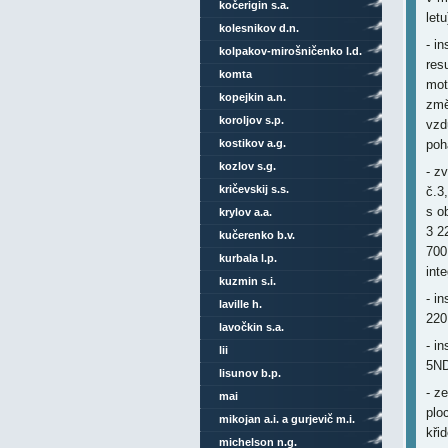
kočerigin s.a.
letu
kolesnikov d.n.
- i
kolpakov-mirošničenko l.d.
res
komta
mot
kopejkin a.n.
změ
koroljov s.p.
vzd
poh
kostikov a.g.
kozlov s.g.
- z
kričevskij s.s.
č.3
s o
krylov a.a.
3 2
kučerenko b.v.
700
kurbala l.p.
int
kuzmin s.i.
- i
laville h.
220
lavočkin s.a.
- i
lii
5N
lisunov b.p.
- z
mai
plo
mikojan a.i. a gurjevič m.i.
křid
michelson n.g.