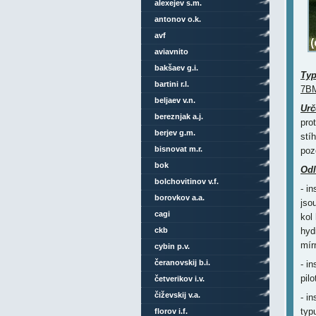
alexejev s.m.
antonov o.k.
avf
aviavnito
bakšaev g.i.
Ty
bartini r.l.
7BM
beljaev v.n.
Urč
bereznjak a.j.
pro
berjev g.m.
stí
bisnovat m.r.
poz
bok
Odl
bolchovitinov v.f.
- i
borovkov a.a.
jso
cagi
kol
ckb
hyd
mír
cybin p.v.
čeranovskij b.i.
- i
pilo
četverikov i.v.
čiževskij v.a.
- i
typ
florov i.f.