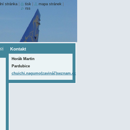
ní stránka
|
tisk
|
mapa stránek
|
rss
oj
Kontakt
Horák Martin
Pardubice
chuichi.nagumo(zavináč)seznam.cz