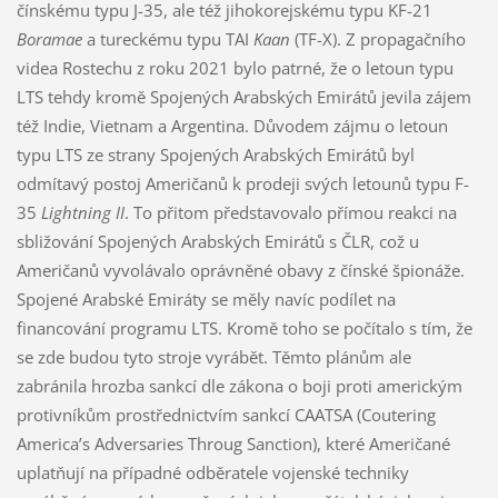
čínskému typu J-35, ale též jihokorejskému typu KF-21
Boramae
a tureckému typu TAI
Kaan
(TF-X). Z propagačního
videa Rostechu z roku 2021 bylo patrné, že o letoun typu
LTS tehdy kromě Spojených Arabských Emirátů jevila zájem
též Indie, Vietnam a Argentina. Důvodem zájmu o letoun
typu LTS ze strany Spojených Arabských Emirátů byl
odmítavý postoj Američanů k prodeji svých letounů typu F-
35
Lightning II
. To přitom představovalo přímou reakci na
sbližování Spojených Arabských Emirátů s ČLR, což u
Američanů vyvolávalo oprávněné obavy z čínské špionáže.
Spojené Arabské Emiráty se měly navíc podílet na
financování programu LTS. Kromě toho se počítalo s tím, že
se zde budou tyto stroje vyrábět. Těmto plánům ale
zabránila hrozba sankcí dle zákona o boji proti americkým
protivníkům prostřednictvím sankcí CAATSA (Coutering
America’s Adversaries Throug Sanction), které Američané
uplatňují na případné odběratele vojenské techniky