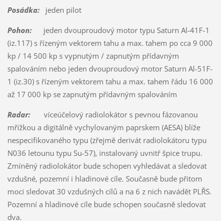
Posádka:
jeden pilot
Pohon:
jeden dvouproudový motor typu Saturn Al-41F-1
(iz.117) s řízeným vektorem tahu a max. tahem po cca 9 000
kp / 14 500 kp s vypnutým / zapnutým přídavným
spalováním nebo jeden dvouproudový motor Saturn Al-51F-
1 (iz.30) s řízeným vektorem tahu a max. tahem řádu 16 000
až 17 000 kp se zapnutým přídavným spalováním
Radar:
víceúčelový radiolokátor s pevnou fázovanou
mřížkou a digitálně vychylovaným paprskem (AESA) blíže
nespecifikovaného typu (zřejmě derivát radiolokátoru typu
N036 letounu typu Su-57), instalovaný uvnitř špice trupu.
Zmíněný radiolokátor bude schopen vyhledávat a sledovat
vzdušné, pozemní i hladinové cíle. Současně bude přitom
moci sledovat 30 vzdušných cílů a na 6 z nich navádět PLŘS.
Pozemní a hladinové cíle bude schopen současně sledovat
dva.