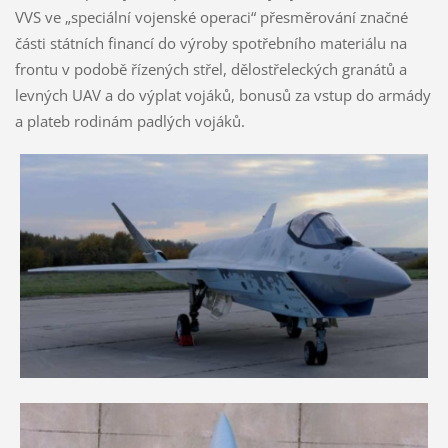
VVS ve „speciální vojenské operaci“ přesměrování značné
části státních financí do výroby spotřebního materiálu na
frontu v podobě řízených střel, dělostřeleckých granátů a
levných UAV a do výplat vojáků, bonusů za vstup do armády
a plateb rodinám padlých vojáků.