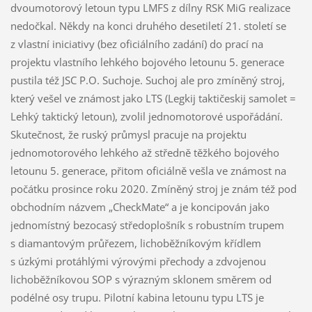
dvoumotorový letoun typu LMFS z dílny RSK MiG realizace
nedočkal. Někdy na konci druhého desetiletí 21. století se
z vlastní iniciativy (bez oficiálního zadání) do prací na
projektu vlastního lehkého bojového letounu 5. generace
pustila též JSC P.O. Suchoje. Suchoj ale pro zmíněný stroj,
který vešel ve známost jako LTS (Legkij taktičeskij samolet =
Lehký taktický letoun), zvolil jednomotorové uspořádání.
Skutečnost, že ruský průmysl pracuje na projektu
jednomotorového lehkého až středně těžkého bojového
letounu 5. generace, přitom oficiálně vešla ve známost na
počátku prosince roku 2020. Zmíněný stroj je znám též pod
obchodním názvem „CheckMate“ a je koncipován jako
jednomístný bezocasý středoplošník s robustním trupem
s diamantovým průřezem, lichoběžníkovým křídlem
s úzkými protáhlými výrovými přechody a zdvojenou
lichoběžníkovou SOP s výrazným sklonem směrem od
podélné osy trupu. Pilotní kabina letounu typu LTS je