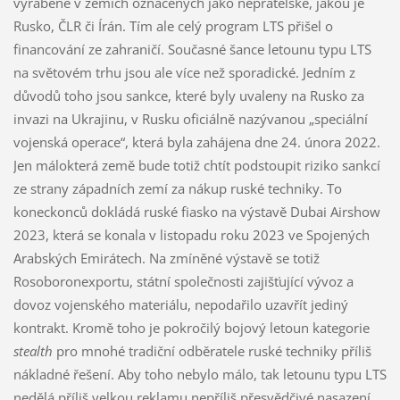
vyráběné v zemích označených jako nepřátelské, jakou je
Rusko, ČLR či Írán. Tím ale celý program LTS přišel o
financování ze zahraničí. Současné šance letounu typu LTS
na světovém trhu jsou ale více než sporadické. Jedním z
důvodů toho jsou sankce, které byly uvaleny na Rusko za
invazi na Ukrajinu, v Rusku oficiálně nazývanou „speciální
vojenská operace“, která byla zahájena dne 24. února 2022.
Jen málokterá země bude totiž chtít podstoupit riziko sankcí
ze strany západních zemí za nákup ruské techniky. To
koneckonců dokládá ruské fiasko na výstavě Dubai Airshow
2023, která se konala v listopadu roku 2023 ve Spojených
Arabských Emirátech. Na zmíněné výstavě se totiž
Rosoboronexportu, státní společnosti zajišťující vývoz a
dovoz vojenského materiálu, nepodařilo uzavřít jediný
kontrakt. Kromě toho je pokročilý bojový letoun kategorie
stealth
pro mnohé tradiční odběratele ruské techniky příliš
nákladné řešení. Aby toho nebylo málo, tak letounu typu LTS
nedělá příliš velkou reklamu nepříliš přesvědčivé nasazení