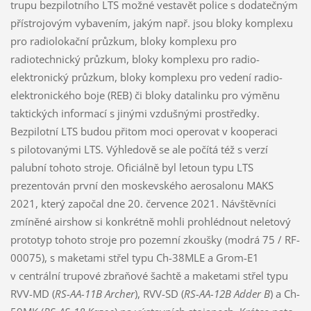
trupu bezpilotního LTS možné vestavět police s dodatečným
přístrojovým vybavením, jakým např. jsou bloky komplexu
pro radiolokační průzkum, bloky komplexu pro
radiotechnický průzkum, bloky komplexu pro radio-
elektronický průzkum, bloky komplexu pro vedení radio-
elektronického boje (REB) či bloky datalinku pro výměnu
taktických informací s jinými vzdušnými prostředky.
Bezpilotní LTS budou přitom moci operovat v kooperaci
s pilotovanými LTS. Výhledově se ale počítá též s verzí
palubní tohoto stroje. Oficiálně byl letoun typu LTS
prezentován první den moskevského aerosalonu MAKS
2021, který započal dne 20. července 2021. Návštěvníci
zmíněné airshow si konkrétně mohli prohlédnout neletový
prototyp tohoto stroje pro pozemní zkoušky (modrá 75 / RF-
00075), s maketami střel typu Ch-38MLE a Grom-E1
v centrální trupové zbraňové šachtě a maketami střel typu
RVV-MD (
RS-AA-11B Archer
), RVV-SD (
RS-AA-12B Adder B
) a Ch-