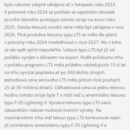
byla nakonec údajně zahájena až v listopadu roku 2023.
V polovině roku 2024 se počítalo se započetím zkoušek
prvního letového prototypu tohoto stroje na konci roku
2025. Stavba letounů úvodní série měla být zahájena v roce
2026. Plná produkce letounu typu LTS se měla dle plánů
z poloviny roku 2024 rozeběhnout v roce 2027. Nic z toho
se ale opět splnit nepodařilo. Letoun typu LTS byl již od
počátku vyvíjen s důrazem na export. Podle průzkumu trhu
z počátku programu LTS měla průběhu následujících 15-ti let
na trhu vyvstat poptávka až po 300 těchto strojích.
Jednotková cena sériového LTS měla přitom činit pouhých
25 až 30 miliónů dolarů. Odhadovaná cena za jednu letovou
hodinu tohoto stroje byla 7 x nižší než u amerického letounu
typu F-35
Lightning II
. Výrobce letounu typu LTS navíc
zákazníkům nabízel možnost licenční výroby. Na
mezinárodním trhu měl letoun typu LTS konkurovat nejen
již zmíněnému americkému typu F-35
Lightning II
a