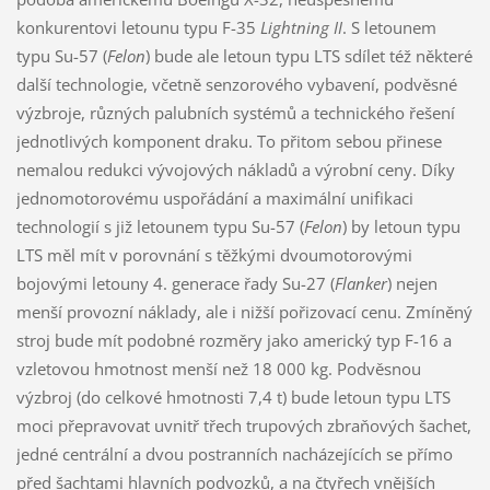
konkurentovi letounu typu F-35
Lightning II
. S letounem
typu Su-57 (
Felon
) bude ale letoun typu LTS sdílet též některé
další technologie, včetně senzorového vybavení, podvěsné
výzbroje, různých palubních systémů a technického řešení
jednotlivých komponent draku. To přitom sebou přinese
nemalou redukci vývojových nákladů a výrobní ceny. Díky
jednomotorovému uspořádání a maximální unifikaci
technologií s již letounem typu Su-57 (
Felon
) by letoun typu
LTS měl mít v porovnání s těžkými dvoumotorovými
bojovými letouny 4. generace řady Su-27 (
Flanker
) nejen
menší provozní náklady, ale i nižší pořizovací cenu. Zmíněný
stroj bude mít podobné rozměry jako americký typ F-16 a
vzletovou hmotnost menší než 18 000 kg. Podvěsnou
výzbroj (do celkové hmotnosti 7,4 t) bude letoun typu LTS
moci přepravovat uvnitř třech trupových zbraňových šachet,
jedné centrální a dvou postranních nacházejících se přímo
před šachtami hlavních podvozků, a na čtyřech vnějších