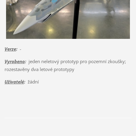
Verze
:
-
Vyrobeno
:
jeden neletový prototyp pro pozemní zkoušky;
rozestavěny dva letové prototypy
Uživatelé
:
žádní