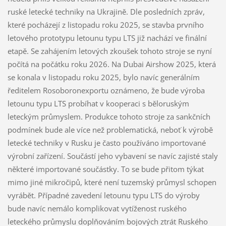
ruské letecké techniky na Ukrajině. Dle posledních zpráv,
které pocházejí z listopadu roku 2025, se stavba prvního
letového prototypu letounu typu LTS již nachází ve finální
etapě. Se zahájením letových zkoušek tohoto stroje se nyní
počítá na počátku roku 2026. Na Dubai Airshow 2025, která
se konala v listopadu roku 2025, bylo navíc generálním
ředitelem Rosoboronexportu oznámeno, že bude výroba
letounu typu LTS probíhat v kooperaci s běloruským
leteckým průmyslem. Produkce tohoto stroje za sankčních
podmínek bude ale více než problematická, neboť k výrobě
letecké techniky v Rusku je často používáno importované
výrobní zařízení. Součástí jeho vybavení se navíc zajisté staly
některé importované součástky. To se bude přitom týkat
mimo jiné mikročipů, které není tuzemský průmysl schopen
vyrábět. Případné zavedení letounu typu LTS do výroby
bude navíc nemálo komplikovat vytíženost ruského
leteckého průmyslu doplňováním bojových ztrát Ruského