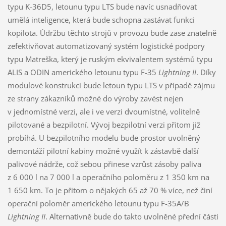
typu K-36D5, letounu typu LTS bude navíc usnadňovat
umělá inteligence, která bude schopna zastávat funkci
kopilota. Údržbu těchto strojů v provozu bude zase znatelně
zefektivňovat automatizovaný systém logistické podpory
typu Matreška, který je ruským ekvivalentem systémů typu
ALIS a ODIN amerického letounu typu F-35
Lightning II
. Díky
modulové konstrukci bude letoun typu LTS v případě zájmu
ze strany zákazníků možné do výroby zavést nejen
v jednomístné verzi, ale i ve verzi dvoumístné, volitelně
pilotované a bezpilotní. Vývoj bezpilotní verzi přitom již
probíhá. U bezpilotního modelu bude prostor uvolněný
demontáží pilotní kabiny možné využít k zástavbě další
palivové nádrže, což sebou přinese vzrůst zásoby paliva
z 6 000 l na 7 000 l a operačního poloměru z 1 350 km na
1 650 km. To je přitom o nějakých 65 až 70 % více, než činí
operační poloměr amerického letounu typu F-35A/B
Lightning II
. Alternativně bude do takto uvolněné přední části