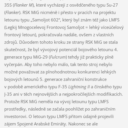
35S (
Flanker M
), které vycházejí z osvědčeného typu Su-27
(
Flanker
). RSK MiG nicméně i přesto v pracích na projektu
letounu typu „Samoljot 602“, který byl znám též jako LMFS
(Legkij Mnogocelevoj Frontovoj Samoljot = lehký víceúčelový
frontový letoun), pokračovala nadále, ovšem z vlastních
zdrojů. Důvodem tohoto kroku ze strany RSK MiG se stala
skutečnost, že byl vývojový potenciál bojového letounu 4.
generace typu MiG-29 (
Fulcrum
) tehdy již prakticky plně
vyčerpán. Aby toho nebylo málo, tak tento stroj nebylo
možné považovat za plnohodnotnou konkurenci lehkých
bojových letounů 5. generace zahraniční konstrukce
v podobě amerického typu F-35
Lightning II
a čínského typu
J-35 ani v těch nejnovějších a nejpokročilejších modifikacích.
Protože RSK MiG neměla na vývoj letounu typu LMFS
prostředky, následně se začala poohlížet po zahraničním
investorovi. O letoun typu LMFS přitom údajně projevili
zájem Spojené Arabské Emiráty. Nakonec se ale