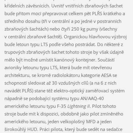
křídelních závěsnících. Uvnitř vnitřních zbraňových šachet
bude přitom moci přepravovat celkem pět PLŘS krátkého a
středního dosahu (tři v centrální a po jedné v postranních
zbraňových šachtách) nebo čtyři 250 kg pumy (všechny
v centrální zbraňové šachtě). Organickou hlavňovou výzbroj
bude letoun typu LTS podle všeho postrádat. Do některé z
trupových zbraňových šachet tohoto stroje by však údajně
mělo být možné umístit kanónový kontejner. Součástí
avioniky letounu typu LTS, která bude mít otevřenou
architekturu, se kromě radiolokátoru kategorie AESA se
schopností sledovat až 30 vzdušných cílů (a na 6 z nich
navádět PLŘS) stane též elektro-optický zaměřovací systém
nápadně se podobající systému typu AN/AAQ-40
amerického letounu typu F-35
Lightning II
. Pilot tohoto
stroje bude mít k dispozici, obdobně jako pilot zmíněného
amerického letounu, jeden velkoplošný MFD a jeden
širokoúhlý HUD. Práci pilota, který bude sedět na sedačce