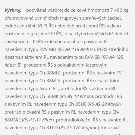
Výzbroj:
podvěsná výzbroj do celkové hmotnosti 7 400 kg,
přepravovaná uvnitř třech trupových zbraňových šachet,
jedné centrální (tři PLŘS nebo dvě protizemní ŘS) a dvou
postranních (po jedné PLŘS), a na čtyřech vnějších křídelních
závěsnících – PLŘS krátkého dosahu s pasivním IČ
navedením typu RVV-MD (
RS-AA-11B Archer
), PLŘS středního
dosahu s aktivním RL navedením typu RVV-SD (
RS-AA-12B
Adder B
), protizemní ŘS s poloaktivním laserovým
navedením typu Ch-38MLE, protizemní ŘS s pasivním TV
navedením typu Ch-38MTE, protizemní ŘS se satelitním
navedením typu Grom-E1, protilodní ŘS s aktivním RL
navedením typu Ch-58MK (
RS-AS-18 Kazoo
), protilodní ŘS
s aktivním RL navedením typu Ch-35UE (
RS-AS-20 Kayak
),
protiradiolokační ŘS s pasivním RL navedením typu Ch-
58UŠKE (
RS-AS-11 Kilter
), protiradiolokační ŘS s pasivním RL
navedením typu Ch-31PD (
RS-AS-17C Krypton
), klouzavá