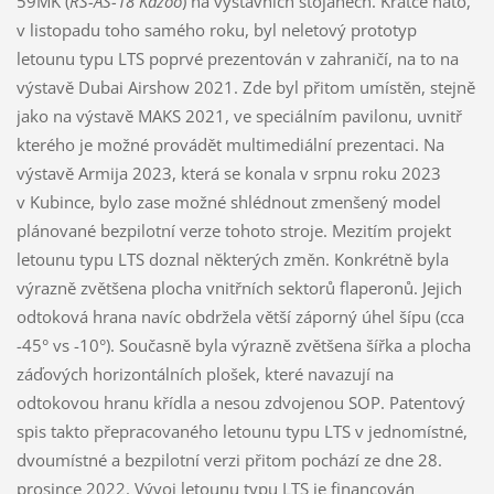
59MK (
RS-AS-18 Kazoo
) na výstavních stojanech. Krátce nato,
v listopadu toho samého roku, byl neletový prototyp
letounu typu LTS poprvé prezentován v zahraničí, na to na
výstavě Dubai Airshow 2021. Zde byl přitom umístěn, stejně
jako na výstavě MAKS 2021, ve speciálním pavilonu, uvnitř
kterého je možné provádět multimediální prezentaci. Na
výstavě Armija 2023, která se konala v srpnu roku 2023
v Kubince, bylo zase možné shlédnout zmenšený model
plánované bezpilotní verze tohoto stroje. Mezitím projekt
letounu typu LTS doznal některých změn. Konkrétně byla
výrazně zvětšena plocha vnitřních sektorů flaperonů. Jejich
odtoková hrana navíc obdržela větší záporný úhel šípu (cca
-45° vs -10°). Současně byla výrazně zvětšena šířka a plocha
záďových horizontálních plošek, které navazují na
odtokovou hranu křídla a nesou zdvojenou SOP. Patentový
spis takto přepracovaného letounu typu LTS v jednomístné,
dvoumístné a bezpilotní verzi přitom pochází ze dne 28.
prosince 2022. Vývoj letounu typu LTS je financován