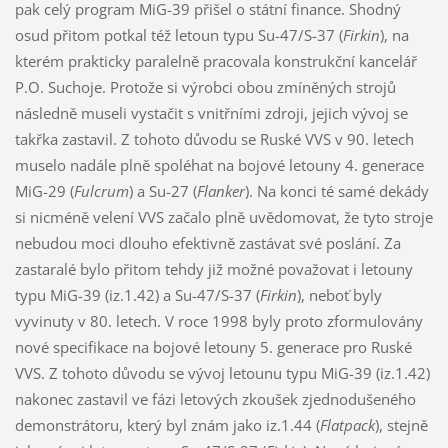
pak celý program MiG-39 přišel o státní finance. Shodný
osud přitom potkal též letoun typu Su-47/S-37 (
Firkin
), na
kterém prakticky paralelně pracovala konstrukční kancelář
P.O. Suchoje. Protože si výrobci obou zmíněných strojů
následně museli vystačit s vnitřními zdroji, jejich vývoj se
takřka zastavil. Z tohoto důvodu se Ruské VVS v 90. letech
muselo nadále plně spoléhat na bojové letouny 4. generace
MiG-29 (
Fulcrum
) a Su-27 (
Flanker
). Na konci té samé dekády
si nicméně velení VVS začalo plně uvědomovat, že tyto stroje
nebudou moci dlouho efektivně zastávat své poslání. Za
zastaralé bylo přitom tehdy již možné považovat i letouny
typu MiG-39 (iz.1.42) a Su-47/S-37 (
Firkin
), neboť byly
vyvinuty v 80. letech. V roce 1998 byly proto zformulovány
nové specifikace na bojové letouny 5. generace pro Ruské
VVS. Z tohoto důvodu se vývoj letounu typu MiG-39 (iz.1.42)
nakonec zastavil ve fázi letových zkoušek zjednodušeného
demonstrátoru, který byl znám jako iz.1.44 (
Flatpack
), stejně