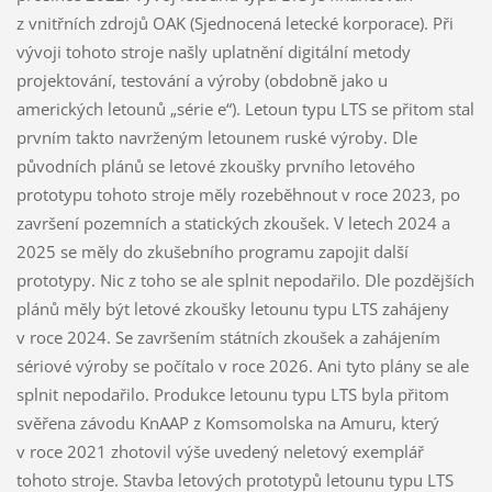
z vnitřních zdrojů OAK (Sjednocená letecké korporace). Při
vývoji tohoto stroje našly uplatnění digitální metody
projektování, testování a výroby (obdobně jako u
amerických letounů „série e“). Letoun typu LTS se přitom stal
prvním takto navrženým letounem ruské výroby. Dle
původních plánů se letové zkoušky prvního letového
prototypu tohoto stroje měly rozeběhnout v roce 2023, po
završení pozemních a statických zkoušek. V letech 2024 a
2025 se měly do zkušebního programu zapojit další
prototypy. Nic z toho se ale splnit nepodařilo. Dle pozdějších
plánů měly být letové zkoušky letounu typu LTS zahájeny
v roce 2024. Se završením státních zkoušek a zahájením
sériové výroby se počítalo v roce 2026. Ani tyto plány se ale
splnit nepodařilo. Produkce letounu typu LTS byla přitom
svěřena závodu KnAAP z Komsomolska na Amuru, který
v roce 2021 zhotovil výše uvedený neletový exemplář
tohoto stroje. Stavba letových prototypů letounu typu LTS