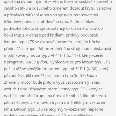
opatřena dvoudílným překrytem, který se sestává z pevného
čelního štítku a odsuvného (směrem dozadu) krytu. Vzletové
a přistávací zařízení tohoto stroje tvoří zatahovatelný
tříbodový podvozek příďového typu. Zatímco hlavní
podvozky tohoto stroje se zatahují (proti směru letu) do
boků trupu, v oblasti pod křídlem, příďový podvozek
letounu typu LTS se zasouvá (po směru letu) do břicha
přední části trupu. Pohon zmíněného stroje bude obstarávat
modifikovaný motor typu Al-41F-1 (iz.117), který vzešel
z programu Su-57 (
Felon
). Výhledově se pro letoun typu LTS
počítá též se silnějším motorem typu Al-51F-1 (iz.30), který
původně vznikl rovněž pro letoun typu Su-57 (
Felon
).
Zmíněný motor bude přitom využívat rozměrný lapač
vzduchu s odlučovačem mezní vrstvy typu DSI, který se
nachází pod přídí trupu, na úrovni čelního štítku překrytu
pilotní kabiny, a kruhovou trysku s měnitelným vektorem
tahu. Letoun typu LTS se tedy svým vzezřením nápadně
podobá americkému Boeingu X-32, neúspěšnému