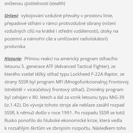
sníženou zjistitelností (
stealth
)
Určení
:
vybojování vzdušné převahy v prostoru linie,
přepadové stíhání v rámci protivzdušné obrany (ničení
vzdušných cílů na krátké i střední vzdálenosti), útoky na
pozemní a námořní cíle a umlčování radiolokátorů
protivníka
Historie
:
Přímou reakcí na americký program stíhacího
letounu 5. generace ATF (Advanced Tactical Fighter), ze
kterého vzešel těžký stíhač typu Lockheed F-22A
Raptor
, ze
strany SSSR byl program MFI (Mnogofunkcionalnyj Frontovoj
Istrebitěl = víceúčelový frontový stíhač). Zmíněný program
byl zahájen v 80. letech a dal za vznik letounu typu MiG-39
(iz.1.42). Do vývoje tohoto stroje ale neblaze zasáhl rozpad
SSSR, k němuž došlo v roce 1991. Po rozpadu SSSR se totiž
Rusko ponořilo do hluboké ekonomické krize, která vedla
k rozsáhlým škrtům ve zbrojním rozpočtu. Následkem toho