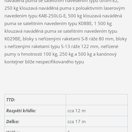
naváděná puma se satelitním navedením typu Grom-E2,
250 kg klouzavá naváděná puma s poloaktivním laserovým
navedením typu KAB-250LG-E, 500 kg klouzavá naváděná
puma se satelitním navedením typu K08BE, 1 500 kg
klouzavá naváděná puma se satelitním navedením typu
K029BE, bloky s neřízenými raketami S-8 ráže 80 mm, bloky
s neřízenými raketami typu S-13 ráže 122 mm, neřízené
pumy o hmotnosti 100 kg, 250 kg a 500 kg a kanónový
kontejner blíže nespecifikovaného typu
TTD:
Rozpětí křídla:
cca 12 m
Délka:
cca 17 m