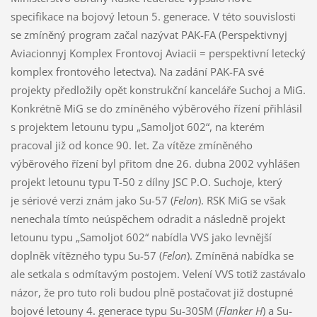
specifikace na bojový letoun 5. generace. V této souvislosti
se zmíněný program začal nazývat PAK-FA (Perspektivnyj
Aviacionnyj Komplex Frontovoj Aviacii = perspektivní letecký
komplex frontového letectva). Na zadání PAK-FA své
projekty předložily opět konstrukční kanceláře Suchoj a MiG.
Konkrétně MiG se do zmíněného výběrového řízení přihlásil
s projektem letounu typu „Samoljot 602“, na kterém
pracoval již od konce 90. let. Za vítěze zmíněného
výběrového řízení byl přitom dne 26. dubna 2002 vyhlášen
projekt letounu typu T-50 z dílny JSC P.O. Suchoje, který
je sériové verzi znám jako Su-57 (
Felon
). RSK MiG se však
nenechala tímto neúspěchem odradit a následně projekt
letounu typu „Samoljot 602“ nabídla VVS jako levnější
doplněk vítězného typu Su-57 (
Felon
). Zmíněná nabídka se
ale setkala s odmítavým postojem. Velení VVS totiž zastávalo
názor, že pro tuto roli budou plně postačovat již dostupné
bojové letouny 4. generace typu Su-30SM (
Flanker H
) a Su-