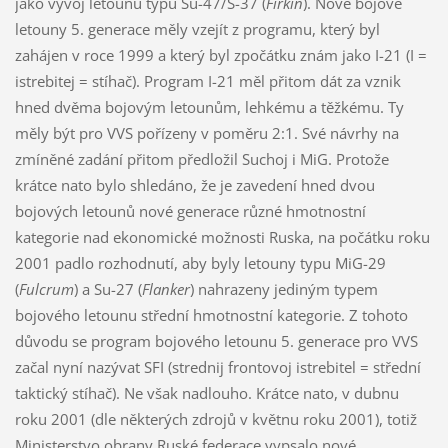
jako vývoj letounu typu Su-47/S-37 (
Firkin
). Nové bojové
letouny 5. generace měly vzejít z programu, který byl
zahájen v roce 1999 a který byl zpočátku znám jako I-21 (I =
istrebitej = stíhač). Program I-21 měl přitom dát za vznik
hned dvěma bojovým letounům, lehkému a těžkému. Ty
měly být pro VVS pořízeny v poměru 2:1. Své návrhy na
zmíněné zadání přitom předložil Suchoj i MiG. Protože
krátce nato bylo shledáno, že je zavedení hned dvou
bojových letounů nové generace různé hmotnostní
kategorie nad ekonomické možnosti Ruska, na počátku roku
2001 padlo rozhodnutí, aby byly letouny typu MiG-29
(
Fulcrum
) a Su-27 (
Flanker
) nahrazeny jediným typem
bojového letounu střední hmotnostní kategorie. Z tohoto
důvodu se program bojového letounu 5. generace pro VVS
začal nyní nazývat SFI (strednij frontovoj istrebitel = střední
taktický stíhač). Ne však nadlouho. Krátce nato, v dubnu
roku 2001 (dle některých zdrojů v květnu roku 2001), totiž
Ministerstvo obrany Ruské federace vypsalo nové