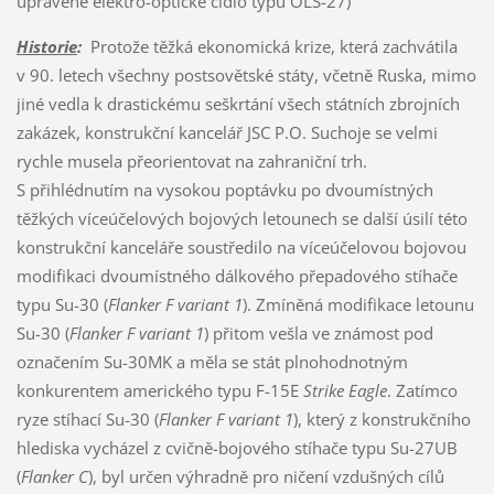
upravené elektro-optické čidlo typu OLS-27)
Historie
:
Protože těžká ekonomická krize, která zachvátila
v 90. letech všechny postsovětské státy, včetně Ruska, mimo
jiné vedla k drastickému seškrtání všech státních zbrojních
zakázek, konstrukční kancelář JSC P.O. Suchoje se velmi
rychle musela přeorientovat na zahraniční trh.
S přihlédnutím na vysokou poptávku po dvoumístných
těžkých víceúčelových bojových letounech se další úsilí této
konstrukční kanceláře soustředilo na víceúčelovou bojovou
modifikaci dvoumístného dálkového přepadového stíhače
typu Su-30 (
Flanker F variant 1
). Zmíněná modifikace letounu
Su-30 (
Flanker F variant 1
) přitom vešla ve známost pod
označením Su-30MK a měla se stát plnohodnotným
konkurentem amerického typu F-15E
Strike Eagle
. Zatímco
ryze stíhací Su-30 (
Flanker F variant 1
), který z konstrukčního
hlediska vycházel z cvičně-bojového stíhače typu Su-27UB
(
Flanker C
), byl určen výhradně pro ničení vzdušných cílů