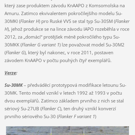
který zase produktem závodu KnAAPO z Komsomolska na
Amuru. Zatímco ekvivalentem pokročilejšího modelu Su-
30MKI (
Flanker H
) pro Ruské VVS se stal typ Su-30SM (
Flanker
H
), jehož produkce se na lince závodu IAPO rozeběhla v roce
2012, za „domácí“ protějšek méně pokročilého typu Su-
30MKK (
Flanker G variant 1
) lze považovat model Su-30M2
(
Flanker G
), který byl nakonec, v roce 2011, postaven
závodem KnAAPO v počtu pouhých čtyř exemplářů.
Verze
:
Su-30MK
– předváděcí prototypová modifikace letounu Su-
30MK. Tento model vznikl v letech 1992 až 1993 v počtu
dvou exemplářů. Zatímco základem prvního z nich se stal
sériový Su-27UB (
Flanker C
), ten druhý vznikl konverzí
prvního sériového Su-30 (
Flanker F variant 1
)