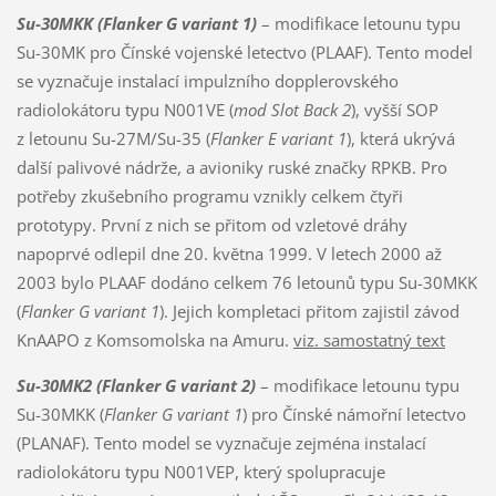
Su-30MKK (Flanker G variant 1)
– modifikace letounu typu
Su-30MK pro Čínské vojenské letectvo (PLAAF). Tento model
se vyznačuje instalací impulzního dopplerovského
radiolokátoru typu N001VE (
mod Slot Back 2
), vyšší SOP
z letounu Su-27M/Su-35 (
Flanker E variant 1
), která ukrývá
další palivové nádrže, a avioniky ruské značky RPKB. Pro
potřeby zkušebního programu vznikly celkem čtyři
prototypy. První z nich se přitom od vzletové dráhy
napoprvé odlepil dne 20. května 1999. V letech 2000 až
2003 bylo PLAAF dodáno celkem 76 letounů typu Su-30MKK
(
Flanker G variant 1
). Jejich kompletaci přitom zajistil závod
KnAAPO z Komsomolska na Amuru.
viz. samostatný text
Su-30MK2
(Flanker G variant 2)
– modifikace letounu typu
Su-30MKK (
Flanker G variant 1
) pro Čínské námořní letectvo
(PLANAF). Tento model se vyznačuje zejména instalací
radiolokátoru typu N001VEP, který spolupracuje