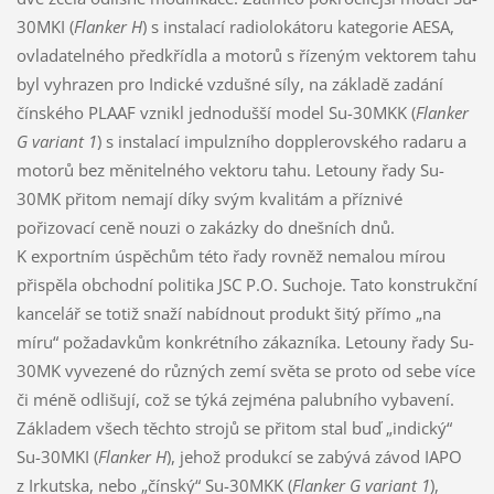
30MKI (
Flanker H
) s instalací radiolokátoru kategorie AESA,
ovladatelného předkřídla a motorů s řízeným vektorem tahu
byl vyhrazen pro Indické vzdušné síly, na základě zadání
čínského PLAAF vznikl jednodušší model Su-30MKK (
Flanker
G variant 1
) s instalací impulzního dopplerovského radaru a
motorů bez měnitelného vektoru tahu. Letouny řady Su-
30MK přitom nemají díky svým kvalitám a příznivé
pořizovací ceně nouzi o zakázky do dnešních dnů.
K exportním úspěchům této řady rovněž nemalou mírou
přispěla obchodní politika JSC P.O. Suchoje. Tato konstrukční
kancelář se totiž snaží nabídnout produkt šitý přímo „na
míru“ požadavkům konkrétního zákazníka. Letouny řady Su-
30MK vyvezené do různých zemí světa se proto od sebe více
či méně odlišují, což se týká zejména palubního vybavení.
Základem všech těchto strojů se přitom stal buď „indický“
Su-30MKI (
Flanker H
), jehož produkcí se zabývá závod IAPO
z Irkutska, nebo „čínský“ Su-30MKK (
Flanker G variant 1
),