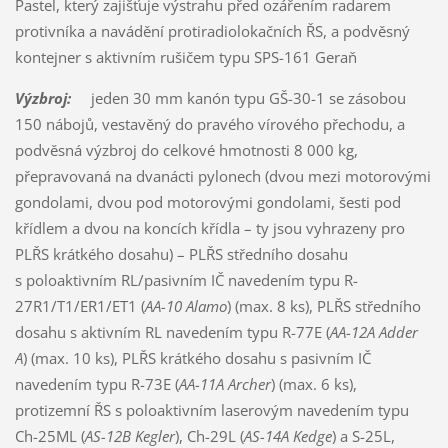
Pastel, který zajišťuje výstrahu před ozářením radarem
protivníka a navádění protiradiolokačních ŘS, a podvěsný
kontejner s aktivním rušičem typu SPS-161 Geraň
Výzbroj:
jeden 30 mm kanón typu GŠ-30-1 se zásobou
150 nábojů, vestavěný do pravého vírového přechodu, a
podvěsná výzbroj do celkové hmotnosti 8 000 kg,
přepravovaná na dvanácti pylonech (dvou mezi motorovými
gondolami, dvou pod motorovými gondolami, šesti pod
křídlem a dvou na koncích křídla – ty jsou vyhrazeny pro
PLŘS krátkého dosahu) – PLŘS středního dosahu
s poloaktivním RL/pasivním IČ navedením typu R-
27R1/T1/ER1/ET1 (
AA-10 Alamo
) (max. 8 ks), PLŘS středního
dosahu s aktivním RL navedením typu R-77E (
AA-12A Adder
A
) (max. 10 ks), PLŘS krátkého dosahu s pasivním IČ
navedením typu R-73E (
AA-11A Archer
) (max. 6 ks),
protizemní ŘS s poloaktivním laserovým navedením typu
Ch-25ML (
AS-12B Kegler
), Ch-29L (
AS-14A Kedge
) a S-25L,