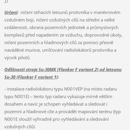
1
)
Určení
:
ničení stíhacích letounů protivníka v manévrovém
vzdušném boji, ničení vzdušných cílů na střední a velké
vzdálenosti, obrana pozemních jednotek a průmyslových
komplexů před napadením ze vzduchu, doprovodné úkoly,
ničení pozemních a hladinových cílů za pomoci přesně
naváděné munice, umlčování radiolokátorů protivníka a
výcvik pilotů
Odlišnosti stroje Su-30MK (Flanker F variant 2) od letounu
Su-30 (Flanker F variant 1)
:
- instalace radiolokátoru typu N001VEP (na místo radaru
typu N001E) – tento typ radaru vykazuje mírně větším
dosahem a navíc je schopen vyhledávat a sledovat i
pozemní a hladinové cíle a provádět mapování terénu (typ
N001E sloužil výhradně pro vyhledávání a sledování
vzdušných cílů)