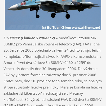
Su-30MKV
(Flanker G
variant 2
)
– modifikace letounu Su-
30MK2 pro Venezuelské vojenské letectvo (FAV). FAV si dne
25. července 2006 objednalo celkem 24 těchto strojů. Jejich
kompletaci přitom zajistil závod KnAAPO z Komsomolska na
Amuru. První dva sériové Su-30MKV (0460 a 1259) do
Venezuely dorazily dne 30. listopadem 2006. Do výzbroje
FAV byly přitom formálně zařazeny dne 5. prosince 2006.
Krátce nato, dne 10. prosince toho samého roku, se oba tyto
stroje zúčastnily letecké přehlídky, která se konala na letecké
základně „El Libertador“ nacházející se v Macaray
k příležitosti 86. výročí od založení FAV. Další dva Su-30MKV
(1265 a 8963) Venezuelci převzali v prosinci roku 2006.