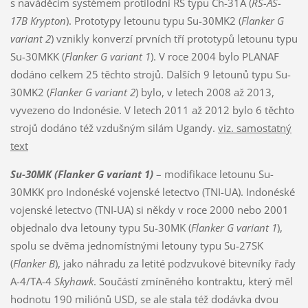
s naváděcím systémem protilodní ŘS typu Ch-31A (
RS-AS-
17B Krypton
). Prototypy letounu typu Su-30MK2 (
Flanker G
variant 2
) vznikly konverzí prvních tří prototypů letounu typu
Su-30MKK (
Flanker G variant 1
). V roce 2004 bylo PLANAF
dodáno celkem 25 těchto strojů. Dalších 9 letounů typu Su-
30MK2 (
Flanker G variant 2
) bylo, v letech 2008 až 2013,
vyvezeno do Indonésie. V letech 2011 až 2012 bylo 6 těchto
strojů dodáno též vzdušným silám Ugandy.
viz. samostatný
text
Su-30MK
(Flanker G
variant 1
)
– modifikace letounu Su-
30MKK pro Indonéské vojenské letectvo (TNI-UA). Indonéské
vojenské letectvo (TNI-UA) si někdy v roce 2000 nebo 2001
objednalo dva letouny typu Su-30MK (
Flanker G variant 1
),
spolu se dvěma jednomístnými letouny typu Su-27SK
(
Flanker B
), jako náhradu za letité podzvukové bitevníky řady
A-4/TA-4
Skyhawk
. Součástí zmíněného kontraktu, který měl
hodnotu 190 miliónů USD, se ale stala též dodávka dvou