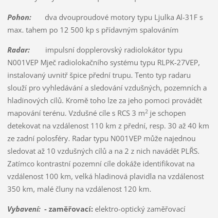
Pohon:
dva dvouproudové motory typu Ljulka Al-31F s
max. tahem po 12 500 kp s přídavným spalováním
Radar:
impulsní dopplerovský radiolokátor typu
N001VEP Mječ radiolokačního systému typu RLPK-27VEP,
instalovaný uvnitř špice přední trupu. Tento typ radaru
slouží pro vyhledávání a sledování vzdušných, pozemních a
hladinových cílů. Kromě toho lze za jeho pomoci provádět
2
mapování terénu. Vzdušné cíle s RCS 3 m
je schopen
detekovat na vzdálenost 110 km z přední, resp. 30 až 40 km
ze zadní polosféry. Radar typu N001VEP může najednou
sledovat až 10 vzdušných cílů a na 2 z nich navádět PLŘS.
Zatímco kontrastní pozemní cíle dokáže identifikovat na
vzdálenost 100 km, velká hladinová plavidla na vzdálenost
350 km, malé čluny na vzdálenost 120 km.
Vybavení:
- zaměřovací:
elektro-optický zaměřovací