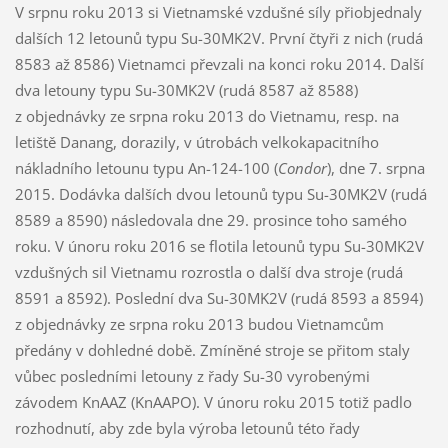
V srpnu roku 2013 si Vietnamské vzdušné síly přiobjednaly
dalších 12 letounů typu Su-30MK2V. První čtyři z nich (rudá
8583 až 8586) Vietnamci převzali na konci roku 2014. Další
dva letouny typu Su-30MK2V (rudá 8587 až 8588)
z objednávky ze srpna roku 2013 do Vietnamu, resp. na
letiště Danang, dorazily, v útrobách velkokapacitního
nákladního letounu typu An-124-100 (
Condor
), dne 7. srpna
2015. Dodávka dalších dvou letounů typu Su-30MK2V (rudá
8589 a 8590) následovala dne 29. prosince toho samého
roku. V únoru roku 2016 se flotila letounů typu Su-30MK2V
vzdušných sil Vietnamu rozrostla o další dva stroje (rudá
8591 a 8592). Poslední dva Su-30MK2V (rudá 8593 a 8594)
z objednávky ze srpna roku 2013 budou Vietnamcům
předány v dohledné době. Zmíněné stroje se přitom staly
vůbec posledními letouny z řady Su-30 vyrobenými
závodem KnAAZ (KnAAPO). V únoru roku 2015 totiž padlo
rozhodnutí, aby zde byla výroba letounů této řady