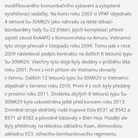
modifikovaného komunikačního vybavení a vylepšené
vystřelovací sedačky. Na konci roku 2003 si VPAF objednalo
4 sériové Su-30MK2V jako náhradu za letité stíhací-
bombardéry řady Su-22 (
Fitter
). Jejich kompletaci přitom
zajistil závod KnAAPO z Komsomolska na Amuru. Vietnamci
tyto stroje převzali v listopadu roku 2004. Tomu pak v roce
2009 následoval podpis kontraktu na dalších 8 letounů typu
Su-30MK2V. Všechny tyto stoje byly dodány v průběhu léta
roku 2001. První z nich přitom do Vietnamu dorazily
v červnu. Dalších 12 letounů typu Su-30MK2V si Vietnamci
objednali v červenci roku 2010. První 4 z nich byly předány
v prosinci roku 2011. Dodávka zbylých 8 letounů typu Su-
30MK2V byla uskutečněna ještě před koncem roku 2013.
Zmíněné stroje obdržely rudá trupová čísla 8531 až 8542 a
8571 až 8582 a původně bázovaly v Bien Hoa. Později ale
byly přelétnuty na leteckou základnu Xuan, domovskou
základnu 923. stíhacího-bombardovacího regimentu.