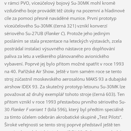
v rámci PVO, víceúčelový bojový Su-30MK mohl kromě
vzdušného boje provádět též útoky na pozemní a hladinové
cíle za pomoci přesně naváděné munice. První prototyp
víceúčelového Su-30MK (černá 321) vznikl konverzí
sériového Su-27UB (
Flanker C
). Protože jeho jediným
posláním se stala prezentace na leteckých výstavách, zcela
postrádal instalaci výsuvného nástavce pro doplňování
paliva za letu a veškerého plánovaného avionického
vybavení. Poprvé jej bylo přitom možné spatřit v roce 1993
na 40. Pařížské Air Show. Ještě v tom samém roce se tento
stroj zúčastnil moskevského aerosalónu MAKS 93 a dubajské
airshow IDEX 93. Za skutečný prototyp letounu Su-30MK lze
považovat až druhý exemplář tohoto stroje (černá 603). Ten
přitom vznikl v roce 1993 přestavbou prvního sériového Su-
30
Flanker F variant 1
(bílá 596), který byl předtím speciálně
za tímto účelem odebrán akrobatické skupině „Test Pilots“.
Široké veřejnosti se tento stroj poprvé představil ještě ten