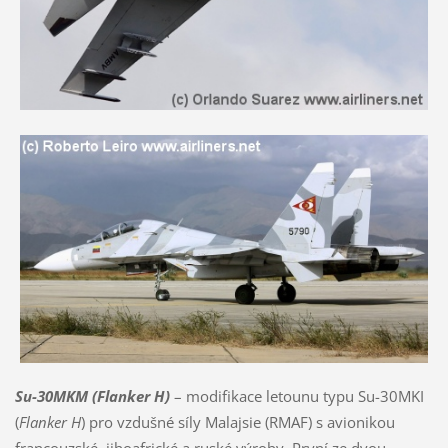
Su-30MKM
(Flanker H)
– modifikace letounu typu Su-30MKI
(
Flanker H
) pro vzdušné síly Malajsie (RMAF) s avionikou
francouzské, jihoafrické a ruské výroby. První ze dvou