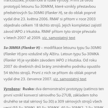
prototypů letounu Su-30MKM, které vznikly přestavbou
předsériových Su-30MKI (
Flanker H
), se do oblak poprvé
vydal dne 23. května 2006. RMAF si přitom v roce 2003
objednalo celkem 18 těchto strojů. Jejich kompletaci zajistil
závod IAPO z Irkutska. RMAF přitom tyto stroje převzalo
v letech 2007 až 2009.
viz. samostatný text
Su-30MKA
(Flanker H)
– modifikace letounu typu Su-30MKI
(
Flanker H
) pro vzdušné síly Alžíru. Letoun typu Su-30MKA
(
Flanker H
) je vyráběn závodem IAPO z Irkutska. Od roku
2007 do dnešních dnů brány zmíněného podniku opustilo
54 těchto strojů. První z nich se přitom do oblak poprvé
vydal dne 23. července 2007.
viz. samostatný text
Vyrobeno
:
Rusko:
dva demonstrační prototypy (zatímco ten
první vznikl konverzí sériového Su-27UB, základem toho
druhého se stal sériový Su-30) a 309 sériových strojů všech
verzí (55 Su-30MKI, 80 Su-30MKK, 40 Su-30MK2, 2 Su-30MK,