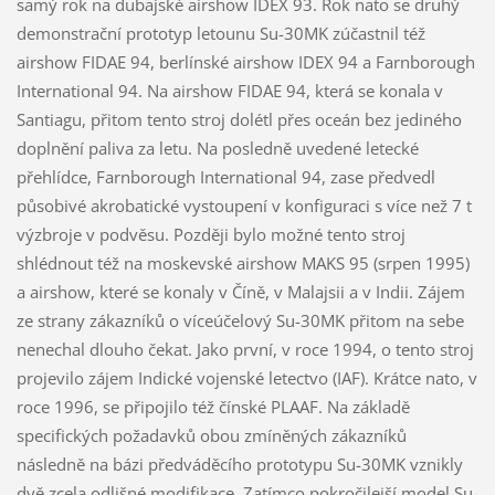
samý rok na dubajské airshow IDEX 93. Rok nato se druhý
demonstrační prototyp letounu Su-30MK zúčastnil též
airshow FIDAE 94, berlínské airshow IDEX 94 a Farnborough
International 94. Na airshow FIDAE 94, která se konala v
Santiagu, přitom tento stroj dolétl přes oceán bez jediného
doplnění paliva za letu. Na posledně uvedené letecké
přehlídce, Farnborough International 94, zase předvedl
působivé akrobatické vystoupení v konfiguraci s více než 7 t
výzbroje v podvěsu. Později bylo možné tento stroj
shlédnout též na moskevské airshow MAKS 95 (srpen 1995)
a airshow, které se konaly v Číně, v Malajsii a v Indii. Zájem
ze strany zákazníků o víceúčelový Su-30MK přitom na sebe
nenechal dlouho čekat. Jako první, v roce 1994, o tento stroj
projevilo zájem Indické vojenské letectvo (IAF). Krátce nato, v
roce 1996, se připojilo též čínské PLAAF. Na základě
specifických požadavků obou zmíněných zákazníků
následně na bázi předváděcího prototypu Su-30MK vznikly
dvě zcela odlišné modifikace. Zatímco pokročilejší model Su-