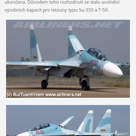
ukončena. Důvodem toho rozhodnutí se stalo uvolnění
výrobních kapacit pro letouny typu Su-35S a T-50.