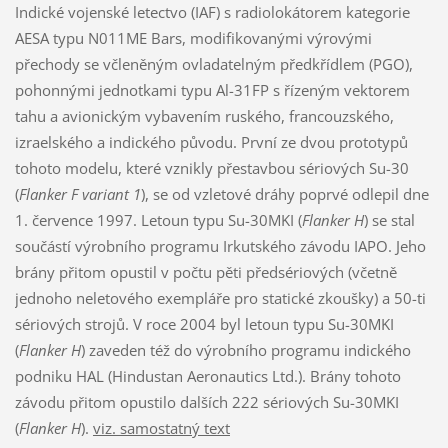
Indické vojenské letectvo (IAF) s radiolokátorem kategorie
AESA typu N011ME Bars, modifikovanými výrovými
přechody se včleněným ovladatelným předkřídlem (PGO),
pohonnými jednotkami typu Al-31FP s řízeným vektorem
tahu a avionickým vybavením ruského, francouzského,
izraelského a indického původu. První ze dvou prototypů
tohoto modelu, které vznikly přestavbou sériových Su-30
(
Flanker F variant 1
), se od vzletové dráhy poprvé odlepil dne
1. července 1997. Letoun typu Su-30MKI (
Flanker H
) se stal
součástí výrobního programu Irkutského závodu IAPO. Jeho
brány přitom opustil v počtu pěti předsériových (včetně
jednoho neletového exempláře pro statické zkoušky) a 50-ti
sériových strojů. V roce 2004 byl letoun typu Su-30MKI
(
Flanker H
) zaveden též do výrobního programu indického
podniku HAL (Hindustan Aeronautics Ltd.). Brány tohoto
závodu přitom opustilo dalších 222 sériových Su-30MKI
(
Flanker H
).
viz. samostatný text