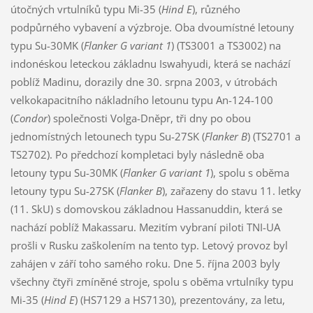
útočných vrtulníků typu Mi-35 (
Hind E
), různého
podpůrného vybavení a výzbroje. Oba dvoumístné letouny
typu Su-30MK (
Flanker G variant 1
) (TS3001 a TS3002) na
indonéskou leteckou základnu Iswahyudi, která se nachází
poblíž Madinu, dorazily dne 30. srpna 2003, v útrobách
velkokapacitního nákladního letounu typu An-124-100
(
Condor
) společnosti Volga-Dněpr, tři dny po obou
jednomístných letounech typu Su-27SK (
Flanker B
) (TS2701 a
TS2702). Po předchozí kompletaci byly následně oba
letouny typu Su-30MK (
Flanker G variant 1
), spolu s oběma
letouny typu Su-27SK (
Flanker B
), zařazeny do stavu 11. letky
(11. SkU) s domovskou základnou Hassanuddin, která se
nachází poblíž Makassaru. Mezitím vybraní piloti TNI-UA
prošli v Rusku zaškolením na tento typ. Letový provoz byl
zahájen v září toho samého roku. Dne 5. října 2003 byly
všechny čtyři zmíněné stroje, spolu s oběma vrtulníky typu
Mi-35 (
Hind E
) (HS7129 a HS7130), prezentovány, za letu,