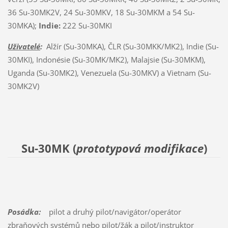
36 Su-30MK2V, 24 Su-30MKV, 18 Su-30MKM a 54 Su-
30MKA);
Indie:
222 Su-30MKI
Uživatelé
:
Alžír (Su-30MKA), ČLR (Su-30MKK/MK2), Indie (Su-
30MKI), Indonésie (Su-30MK/MK2), Malajsie (Su-30MKM),
Uganda (Su-30MK2), Venezuela (Su-30MKV) a Vietnam (Su-
30MK2V)
Su-30MK (
prototypová modifikace
)
Posádka:
pilot a druhý pilot/navigátor/operátor
zbraňových systémů nebo pilot/žák a pilot/instruktor