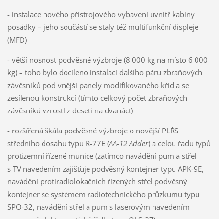
- instalace nového přístrojového vybavení uvnitř kabiny
posádky – jeho součástí se staly též multifunkční displeje
(MFD)
- větší nosnost podvěsné výzbroje (8 000 kg na místo 6 000
kg) – toho bylo docíleno instalací dalšího páru zbraňových
závěsníků pod vnější panely modifikovaného křídla se
zesílenou konstrukcí (tímto celkový počet zbraňových
závěsníků vzrostl z deseti na dvanáct)
- rozšířená škála podvěsné výzbroje o novější PLŘS
středního dosahu typu R-77E (
AA-12
Adder
) a celou řadu typů
protizemní řízené munice (zatímco navádění pum a střel
s TV navedením zajišťuje podvěsný kontejner typu APK-9E,
navádění protiradiolokačních řízených střel podvěsný
kontejner se systémem radiotechnického průzkumu typu
SPO-32, navádění střel a pum s laserovým navedením