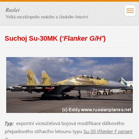
Ruslet
Velká encyklopedie ruského a čínského letectví
Suchoj Su-30MK (
‘Flanker G/H’
)
Typ
:
exportní víceúčelová bojová modifikace dálkového
přepadového stíhacího letounu typu
Su-30 (
Flanker F variant