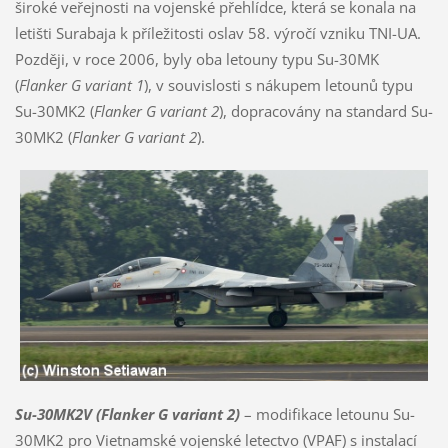
široké veřejnosti na vojenské přehlídce, která se konala na
letišti Surabaja k příležitosti oslav 58. výročí vzniku TNI-UA.
Později, v roce 2006, byly oba letouny typu Su-30MK
(
Flanker G variant 1
), v souvislosti s nákupem letounů typu
Su-30MK2 (
Flanker G variant 2
), dopracovány na standard Su-
30MK2 (
Flanker G variant 2
).
Su-30MK2V
(Flanker G
variant 2
)
– modifikace letounu Su-
30MK2 pro Vietnamské vojenské letectvo (VPAF) s instalací