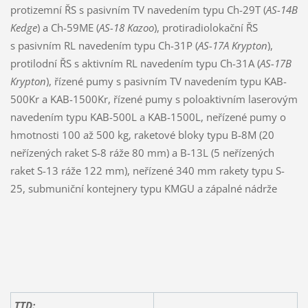
protizemní ŘS s pasivním TV navedením typu Ch-29T (
AS-14B
Kedge
) a Ch-59ME (
AS-18 Kazoo
), protiradiolokační ŘS
s pasivním RL navedením typu Ch-31P (
AS-17A Krypton
),
protilodní ŘS s aktivním RL navedením typu Ch-31A (
AS-17B
Krypton
), řízené pumy s pasivním TV navedením typu KAB-
500Kr a KAB-1500Kr, řízené pumy s poloaktivním laserovým
navedením typu KAB-500L a KAB-1500L, neřízené pumy o
hmotnosti 100 až 500 kg, raketové bloky typu B-8M (20
neřízených raket S-8 ráže 80 mm) a B-13L (5 neřízených
raket S-13 ráže 122 mm), neřízené 340 mm rakety typu S-
25, submuniční kontejnery typu KMGU a zápalné nádrže
TTD: