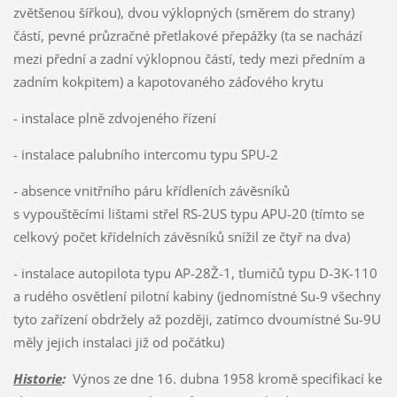
zvětšenou šířkou), dvou výklopných (směrem do strany)
částí, pevné průzračné přetlakové přepážky (ta se nachází
mezi přední a zadní výklopnou částí, tedy mezi předním a
zadním kokpitem) a kapotovaného záďového krytu
- instalace plně zdvojeného řízení
- instalace palubního intercomu typu SPU-2
- absence vnitřního páru křídleních závěsníků
s vypouštěcími lištami střel RS-2US typu APU-20 (tímto se
celkový počet křídelních závěsníků snížil ze čtyř na dva)
- instalace autopilota typu AP-28Ž-1, tlumičů typu D-3K-110
a rudého osvětlení pilotní kabiny (jednomístné Su-9 všechny
tyto zařízení obdržely až později, zatímco dvoumístné Su-9U
měly jejich instalaci již od počátku)
Historie
:
Výnos ze dne 16. dubna 1958 kromě specifikací ke