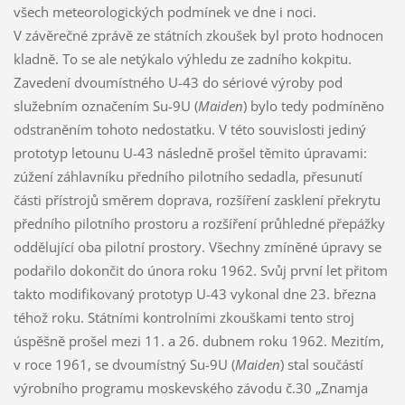
všech meteorologických podmínek ve dne i noci.
V závěrečné zprávě ze státních zkoušek byl proto hodnocen
kladně. To se ale netýkalo výhledu ze zadního kokpitu.
Zavedení dvoumístného U-43 do sériové výroby pod
služebním označením Su-9U (
Maiden
) bylo tedy podmíněno
odstraněním tohoto nedostatku. V této souvislosti jediný
prototyp letounu U-43 následně prošel těmito úpravami:
zúžení záhlavníku předního pilotního sedadla, přesunutí
části přístrojů směrem doprava, rozšíření zasklení překrytu
předního pilotního prostoru a rozšíření průhledné přepážky
oddělující oba pilotní prostory. Všechny zmíněné úpravy se
podařilo dokončit do února roku 1962. Svůj první let přitom
takto modifikovaný prototyp U-43 vykonal dne 23. března
téhož roku. Státními kontrolními zkouškami tento stroj
úspěšně prošel mezi 11. a 26. dubnem roku 1962. Mezitím,
v roce 1961, se dvoumístný Su-9U (
Maiden
) stal součástí
výrobního programu moskevského závodu č.30 „Znamja