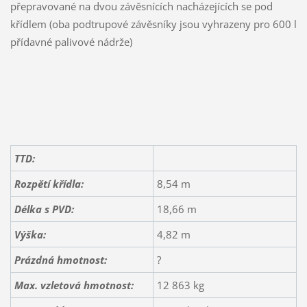
přepravované na dvou závěsnících nacházejících se pod
křídlem (oba podtrupové závěsníky jsou vyhrazeny pro 600 l
přídavné palivové nádrže)
TTD:
Rozpětí křídla:
8,54 m
Délka s PVD:
18,66 m
Výška:
4,82 m
Prázdná hmotnost:
?
Max. vzletová hmotnost:
12 863 kg