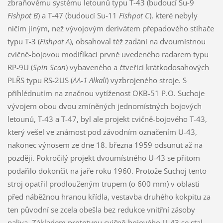
zbraňovému systému letounů typu T-43 (budoucí Su-9
Fishpot B
) a T-47 (budoucí Su-11
Fishpot C
), které nebyly
ničím jiným, než vývojovým derivátem přepadového stíhače
typu T-3 (
Fishpot A
), obsahoval též zadání na dvoumístnou
cvičně-bojovou modifikaci prvně uvedeného radarem typu
RP-9U (
Spin Scan
) vybaveného a čtveřicí krátkodosahových
PLŘS typu RS-2US (
AA-1 Alkali
) vyzbrojeného stroje. S
přihlédnutím na značnou vytíženost OKB-51 P.O. Suchoje
vývojem obou dvou zmíněných jednomístných bojových
letounů, T-43 a T-47, byl ale projekt cvičně-bojového T-43,
který vešel ve známost pod závodním označením U-43,
nakonec výnosem ze dne 18. března 1959 odsunut až na
později. Pokročilý projekt dvoumístného U-43 se přitom
podařilo dokončit na jaře roku 1960. Protože Suchoj tento
stroj opatřil prodlouženým trupem (o 600 mm) v oblasti
před náběžnou hranou křídla, vestavba druhého kokpitu za
ten původní se zcela obešla bez redukce vnitřní zásoby
paliva. Základem prototypu cvičně-bojového U-43 se stal