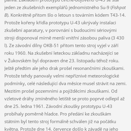
jeden ze zkušebních exemplářů jednomístného Su-9 (
Fishpot
B
). Konkrétně přitom šlo o letoun s továrním kódem T43-14.
Protože kořeny křídla prototypu U-43 ukrývaly instalaci
zkušební aparatury, v porovnání s budoucími sériovými
stroji disponoval mírně menší vnitřní zásobou paliva (3 430
l). Ze závodní dílny OKB-51 přitom tento stroj vyjel v září
roku 1960. Na zkušební leteckou základnu nacházející se
v Žukovském byl dopraven dne 23. listopadu téhož roku.
Ještě předtím ale jeho drak prošel resonančními zkouškami.
Protože tehdy panovaly velmi nepříznivé meteorologické
podmínky, celé následující dva měsíce musel strávit na zemi.
Mezitím prošel pozemními a pojížděcími zkouškami. Od
vzletové dráhy zmíněného letiště se proto poprvé odlepil až
dne 25. ledna 1961. Závodní zkoušky prototypu U-43
probíhaly poměrně hladce. Pro předání ke zkouškám
státním byl tento stroj formálně schválen již na počátku
května. Protože dne 14. července došlo k závadě na jeho