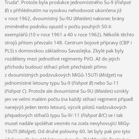
Truda“. Protože byla produkce jednomístného Su-9 (
Fishpot
B
) s přihlédnutím na vysokou nehodovost ukončena již
v roce 1962, dvoumístný Su-9U (
Maiden
) nakonec brány
zmíněného podniku opustil v počtu pouhých 50-ti
exemplářů (10 v roce 1961 a 40 v roce 1962). Několik těchto
strojů přitom převzalo 148. Centrum bojové přípravy (CBP i
PLS) s domovskou základnou Savaslejka. Zbylé pak byly
rozděleny mezi jednotlivé regimenty PVO. Až do jejich
příchodu budoucí stíhací piloti přecházeli přímo
z dvoumístných podzvukových MiGů-15UTI (
Midget
) na
jednomístné letouny typu Su-9 (
Fishpot B
) nebo Su-11
(
Fishpot C
). Protože ale dvoumístné Su-9U (
Maiden
) vznikly
jen ve velmi malém počtu (na každý stíhací regiment připadl
nanejvýš jeden tento letoun), výcvik pilotů nadzvukových
přepadových stíhačů typu Su-9/-11 (
Fishpot B/C
) se i tak
musel nadále spoléhat vesměs na zcela nevyhovující MiGy-
15UTI (
Midget
). Od druhé poloviny 60. let byly pak pro tyto