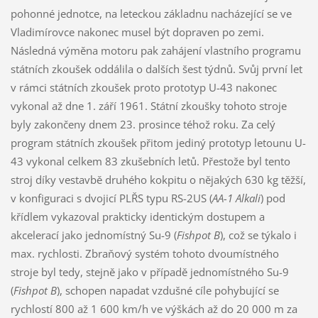
pohonné jednotce, na leteckou základnu nacházející se ve
Vladimírovce nakonec musel být dopraven po zemi.
Následná výměna motoru pak zahájení vlastního programu
státních zkoušek oddálila o dalších šest týdnů. Svůj první let
v rámci státních zkoušek proto prototyp U-43 nakonec
vykonal až dne 1. září 1961. Státní zkoušky tohoto stroje
byly zakončeny dnem 23. prosince téhož roku. Za celý
program státních zkoušek přitom jediný prototyp letounu U-
43 vykonal celkem 83 zkušebních letů. Přestože byl tento
stroj díky vestavbě druhého kokpitu o nějakých 630 kg těžší,
v konfiguraci s dvojicí PLŘS typu RS-2US (
AA-1 Alkali
) pod
křídlem vykazoval prakticky identickým dostupem a
akcelerací jako jednomístný Su-9 (
Fishpot B
), což se týkalo i
max. rychlosti. Zbraňový systém tohoto dvoumístného
stroje byl tedy, stejně jako v případě jednomístného Su-9
(
Fishpot B
), schopen napadat vzdušné cíle pohybující se
rychlostí 800 až 1 600 km/h ve výškách až do 20 000 m za