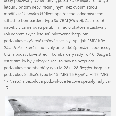
účely používány též letouny typu Su-7U (
Moujik
). Tento typ
letounu přitom nebyl ničím jiným, než dvoumístnou
modifikací šípovým křídlem opatřeného jednomístného
stíhacího-bombardéru typu Su-7BM (
Fitter A
). Zatímco při
nácviku v zaměřovací palubním radiolokátorem zastávaly
roli nepřátelských letounů pilotované/bezpilotní
podzvukové výškové terčové speciály typu Jak-25RV-I/RV-II
(
Mandrake
), které simulovaly americké špionážní Lockheedy
U-2, a podzvukové střední bombardéry řady Tu-16 (
Badger
),
ostré střelby byly obvykle realizovány na bezpilotní
podzvukové bombardéry typu M-28 (Il-28
Beagle
), bezpilotní
podzvukové stíhače typu M-15 (MiG-15
Fagot
) a M-17 (MiG-
17
Fresco
) a bezpilotní podzvukové terčové speciály řady La-
17.