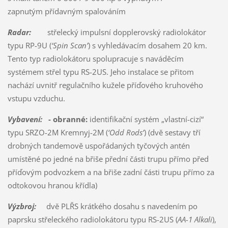
zapnutým přídavným spalováním
Radar:
střelecký impulsní dopplerovský radiolokátor
typu RP-9U (
‘Spin Scan’
) s vyhledávacím dosahem 20 km.
Tento typ radiolokátoru spolupracuje s naváděcím
systémem střel typu RS-2US. Jeho instalace se přitom
nachází uvnitř regulačního kužele příďového kruhového
vstupu vzduchu.
Vybavení:
- obranné:
identifikační systém „vlastní-cizí“
typu SRZO-2M Kremnyj-2M (
‘Odd Rods’
) (dvě sestavy tří
drobných tandemově uspořádaných tyčových antén
umístěné po jedné na břiše přední části trupu přímo před
příďovým podvozkem a na břiše zadní části trupu přímo za
odtokovou hranou křídla)
Výzbroj:
dvě PLŘS krátkého dosahu s navedením po
paprsku střeleckého radiolokátoru typu RS-2US (
A
A
-1 Alkali
),