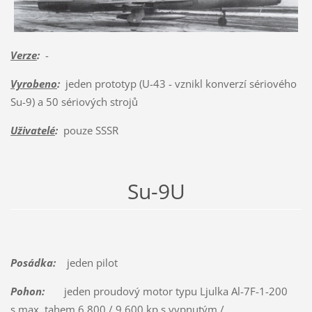
Verze
:
-
Vyrobeno
:
jeden prototyp (U-43 - vznikl konverzí sériového
Su-9) a 50 sériových strojů
Uživatelé
:
pouze SSSR
Su-9U
Posádka:
jeden pilot
Pohon:
jeden proudový motor typu Ljulka Al-7F-1-200
s max. tahem 6 800 / 9 600 kp s vypnutým /