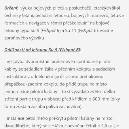
Určení
:
výuka bojových pilotů a posluchačů leteckých škol
techniky létání, ovládání letounu, bojových manévrů, letu ve
formacích a navigace v rámci přeškolování na bojové
letouny typu Su-9 (
Fishpot B
) a Su-11 (
Fishpot C
), včetně
zbraňového výcviku
Odlišnosti od letounu Su-9 (Fishpot B)
:
- vestavba dvoumístné tandemově uspořádané pilotní
kabiny se sedadlem žáka v předním kokpitu a sedadlem
instruktora v odděleném (průzračnou přetlakovou
přepážkou) zadním kokpitu do přídě trupu na místo
jednomístné pilotní kabiny – to si vyžádalo zvětšit délku
střední partie trupu v oblasti před křídlem o 600 mm (díky
tomu zůstala zásoba paliva zachována)
- instalace pětidílného překrytu pilotní kabiny na místo
dvoudílného, který se sestává z pevného čelního štítku (se