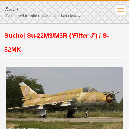
Ruslet
Velká encyklopedie ruského a čínského letectví
Suchoj Su-22M3/M3R (
‘Fitter J’
) / S-
52MK