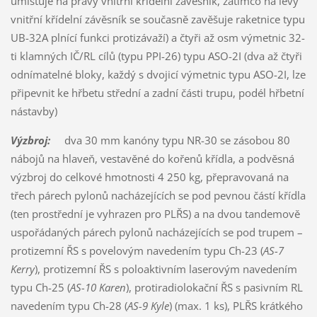
umisťuje na pravý vnitřní křídelní závěsník, zatímco na levý
vnitřní křídelní závěsník se současně zavěšuje raketnice typu
UB-32A plnící funkci protizávaží) a čtyři až osm výmetnic 32-
ti klamných IČ/RL cílů (typu PPI-26) typu ASO-2I (dva až čtyři
odnímatelné bloky, každý s dvojicí výmetnic typu ASO-2I, lze
připevnit ke hřbetu střední a zadní části trupu, podél hřbetní
nástavby)
Výzbroj:
dva 30 mm kanóny typu NR-30 se zásobou 80
nábojů na hlaveň, vestavěné do kořenů křídla, a podvěsná
výzbroj do celkové hmotnosti 4 250 kg, přepravovaná na
třech párech pylonů nacházejících se pod pevnou částí křídla
(ten prostřední je vyhrazen pro PLŘS) a na dvou tandemově
uspořádaných párech pylonů nacházejících se pod trupem –
protizemní ŘS s povelovým navedením typu Ch-23 (
AS-7
Kerry
), protizemní ŘS s poloaktivním laserovým navedením
typu Ch-25 (
AS-10 Karen
), protiradiolokační ŘS s pasivním RL
navedením typu Ch-28 (
AS-9 Kyle
) (max. 1 ks), PLŘS krátkého