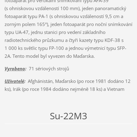
fotoaparát pro vertikální snímkování typu AFA-39
(s ohniskovou vzdáleností 100 mm), jeden panoramatický
fotoaparát typu PA-1 (s ohniskovou vzdáleností 9,5 cm a
zorným polem 165°), jeden fotoaparát pro noční snímkování
typu UA-47, jednu stanici pro vedení základního
radiotechnického průzkumu a čtyři kazety typu KDF-38 s
1 000 ks světlic typu FP-100 a jednou výmetnicí typu SFP-
2A. Tento model byl vyvezen do Maďarska.
Vyrobeno
:
71 sériových strojů
Uživatelé
:
Afghánistán, Maďarsko (po roce 1981 dodáno 12
ks), Irák (po roce 1984 dodáno nejméně 18 ks) a Vietnam
Su-22M3