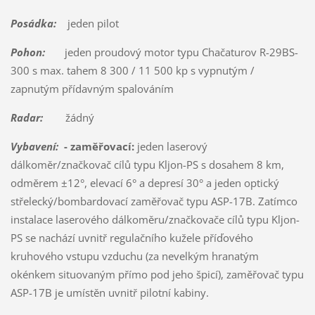
Posádka:
jeden pilot
Pohon:
jeden proudový motor typu Chačaturov R-29BS-
300 s max. tahem 8 300 / 11 500 kp s vypnutým /
zapnutým přídavným spalováním
Radar:
žádný
Vybavení:
- zaměřovací:
jeden laserový
dálkoměr/značkovač cílů typu Kljon-PS s dosahem 8 km,
odměrem ±12°, elevací 6° a depresí 30° a jeden optický
střelecký/bombardovací zaměřovač typu ASP-17B. Zatímco
instalace laserového dálkoměru/značkovače cílů typu Kljon-
PS se nachází uvnitř regulačního kužele příďového
kruhového vstupu vzduchu (za nevelkým hranatým
okénkem situovaným přímo pod jeho špicí), zaměřovač typu
ASP-17B je umístěn uvnitř pilotní kabiny.