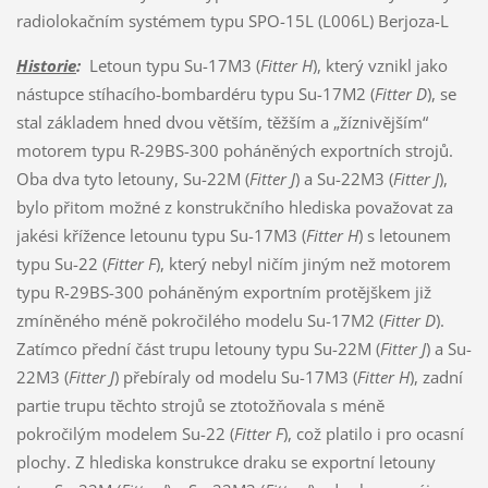
radiolokačním systémem typu SPO-15L (L006L) Berjoza-L
Historie
:
Letoun typu Su-17M3 (
Fitter H
), který vznikl jako
nástupce stíhacího-bombardéru typu Su-17M2 (
Fitter D
), se
stal základem hned dvou větším, těžším a „žíznivějším“
motorem typu R-29BS-300 poháněných exportních strojů.
Oba dva tyto letouny, Su-22M (
Fitter J
) a Su-22M3 (
Fitter J
),
bylo přitom možné z konstrukčního hlediska považovat za
jakési křížence letounu typu Su-17M3 (
Fitter H
) s letounem
typu Su-22 (
Fitter F
), který nebyl ničím jiným než motorem
typu R-29BS-300 poháněným exportním protějškem již
zmíněného méně pokročilého modelu Su-17M2 (
Fitter D
).
Zatímco přední část trupu letouny typu Su-22M (
Fitter J
) a Su-
22M3 (
Fitter J
) přebíraly od modelu Su-17M3 (
Fitter H
), zadní
partie trupu těchto strojů se ztotožňovala s méně
pokročilým modelem Su-22 (
Fitter F
), což platilo i pro ocasní
plochy. Z hlediska konstrukce draku se exportní letouny