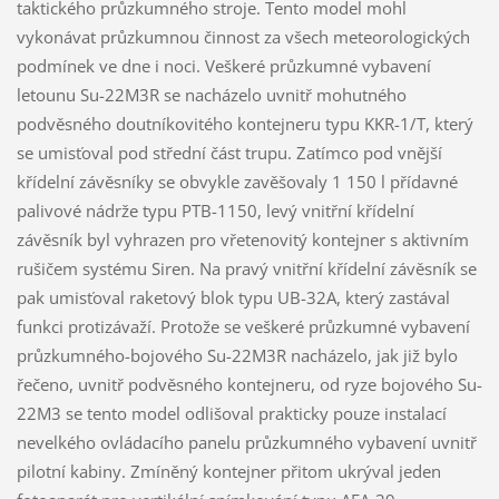
taktického průzkumného stroje. Tento model mohl
vykonávat průzkumnou činnost za všech meteorologických
podmínek ve dne i noci. Veškeré průzkumné vybavení
letounu Su-22M3R se nacházelo uvnitř mohutného
podvěsného doutníkovitého kontejneru typu KKR-1/T, který
se umisťoval pod střední část trupu. Zatímco pod vnější
křídelní závěsníky se obvykle zavěšovaly 1 150 l přídavné
palivové nádrže typu PTB-1150, levý vnitřní křídelní
závěsník byl vyhrazen pro vřetenovitý kontejner s aktivním
rušičem systému Siren. Na pravý vnitřní křídelní závěsník se
pak umisťoval raketový blok typu UB-32A, který zastával
funkci protizávaží. Protože se veškeré průzkumné vybavení
průzkumného-bojového Su-22M3R nacházelo, jak již bylo
řečeno, uvnitř podvěsného kontejneru, od ryze bojového Su-
22M3 se tento model odlišoval prakticky pouze instalací
nevelkého ovládacího panelu průzkumného vybavení uvnitř
pilotní kabiny. Zmíněný kontejner přitom ukrýval jeden