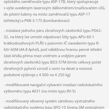
optického zaměřovače typu ASP-17B, který spolupracuje
s výše uvedeným laserovým dálkoměrem/značkovačem cílů,
do pilotní kabiny na místo zaměřovačů typu ASP-17
(střelecký) a PKB-3-17S (bombardovací)
- instalace jednoho páru zbraňových závěsníků typu PD62-
32, na který lze umístit odpalovací lišty typu APU-60-1
krátkodosahových PLŘS s pasivním IČ navedením typu R-
60/-60M (
AA-8 Aphid
), pod náběžnou hranou pevné střední
části křídla přímo mezi vnitřním a vnějším párem
zbraňových závěsníků typu BD3-57M (tímto celkový počet
zbraňových pylonů vzrostl z osmi na deset a nosnost
podvěsné výzbroje z 4 000 na 4 250 kg)
- modifikované navigační vybavení instalací radiolokačního
výškoměru typu A031 (na místo typu RV-5)
- modifikovaný obranný systém záměnou výstražného
radiolokačního systému typu SPO-10 Sirena-3M výstražným