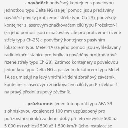
- naváděcí:
podvěsný kontejner s povelovou
jednotkou typu Delta NG (za její pomoci jsou předávány
naváděcí povely protizemní střele typu Ch-23), podvěsný
kontejner s laserovým značkovačem cílů typu Prožektor-1
(za jeho pomoci jsou označovány cíle pro protizemní řízené
střely typu Ch-25) a podvěsný kontejner s pasivním
lokátorem typu Metel-1A (za jeho pomoci jsou vyhledávány
radiolokační stanice protivníka a naváděny protiradarové
řízené střely typu Ch-28). Zatímco kontejnery s povelovou
jednotkou typu Delta NG a pasivním lokátorem typu Metel-
1A se umisťují na levý vnitřní křídelní zbraňový závěsník,
kontejner s laserovým značkovačem cílů typu Prožektor-1
na pravý přední trupový závěsník.
- průzkumné:
jeden fotoaparát typu AFA-39
s ohniskovou vzdáleností 100 mm uzpůsobený pro
pořizování snímků za denní doby při letu ve výšce 500 až
5 000 m rychlostí 500 až 1 500 km/h (jeho instalace se