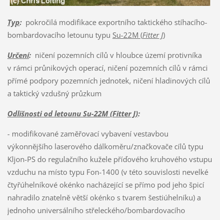
Typ
:
pokročilá modifikace exportního taktického stíhacího-
bombardovacího letounu typu
Su-22M (
Fitter J
)
Určení
:
ničení pozemních cílů v hloubce území protivníka
v rámci průnikových operací, ničení pozemních cílů v rámci
přímé podpory pozemních jednotek, ničení hladinových cílů
a taktický vzdušný průzkum
Odlišnosti od letounu Su-22M (Fitter J)
:
- modifikované zaměřovací vybavení vestavbou
výkonnějšího laserového dálkoměru/značkovače cílů typu
Kljon-PS do regulačního kužele příďového kruhového vstupu
vzduchu na místo typu Fon-1400 (v této souvislosti nevelké
čtyřúhelníkové okénko nacházející se přímo pod jeho špicí
nahradilo znatelně větší okénko s tvarem šestiúhelníku) a
jednoho universálního střeleckého/bombardovacího