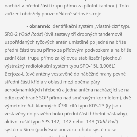
nachází v přední části trupu přímo za pilotní kabinou). Toto
zařízení obdržely pouze některé sériové stroje.
- obranné:
identifikační systém „vlastní-cizí“ typu
SRO-2 (
‘Odd Rods’
) (dvě sestavy tří drobných tandemově
uspořádaných tyčových antén umístěné po jedné na břiše
přední části trupu přímo za příďovým podvozkem a na břiše
zadní části trupu přímo za kýlovou stabilizační plochou),
výstražný radiolokační systém typu SPO-15L (L006L)
Berjoza-L (dvě antény vestavěné do náběžné hrany pevné
střední části křídla v oblasti mezi oběma páry
aerodynamických hřebenů a jedna anténa nacházející se na
odtokové hraně SOP přímo nad směrovým kormidlem), dvě
výmetnice 6-ti klamných IČ/RL cílů typu KDS-23 (ty jsou
vestavěny do pravého boku přední části hřbetní nástavby),
aktivní rušič typu SPS-142, -142 nebo -143 (
‘Odd Pod’
)
systému Siren (podvěsné pouzdro tohoto systému se