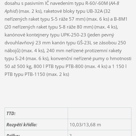
dosahu s pasivním IČ navedením typu R-60/-60M (
AA-8
Aphid
) (max. 2 ks), raketové bloky typu UB-32A (32
neřízených raket typu S-5 ráže 57 mm) (max. 6 ks) a B-8M1
(20 neřízených raket typu S-8 ráže 80 mm) (max. 4 ks),
kanónové kontejnery typu UPK-250-23 (jeden pevný
dvouhlavňový 23 mm kanón typu GŠ-23L se zásobou 250
nábojů) (max. 4 ks), 240 mm neřízené protizemní rakety
typu S-24 (max. 6 ks), konvenční neřízené pumy o hmotnosti
50 až 500 kg, 800 l PTB typu PTB-800 (max. 4 ks) a 1 150 l
PTB typu PTB-1150 (max. 2 ks)
TTD:
Rozpětí křídla:
10,03/13,68 m
Délka:
?