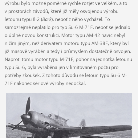
výrobu bylo možné poměrně rychle rozjet ve velkém, a to
v prostorách závodů, které již měly osvojenou výrobu
letounu typu Il-2 (
Bark
), neboť z něho vycházel. To
samozřejmě neplatilo pro typ Su-6 M-71F, neboť se jednalo
o úplně novou konstrukci. Motor typu AM-42 navíc nebyl
ničím jiným, než derivátem motoru typu AM-38F, který byl
již masově vyráběn a tedy i průmyslem dostatečně osvojen.
Naproti tomu motor typu M-71F, pohonná jednotka letounu
typu Su-6, byla vyráběna jen v limitovaném počtu pro
potřeby zkoušek. Z tohoto důvodu se letoun typu Su-6 M-
71F nakonec sériové výroby nedočkal.