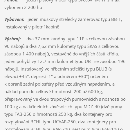
výkonem 2 200 hp
Vybavení:
jeden muškový střelecký zaměřovač typu BB-1,
instalovaný v pilotní kabině
Výzbroj:
dva 37 mm kanóny typu 11P s celkovou zásobou
90 nábojů a dva 7,62 mm kulomety typu ŠKAS s celkovou
zásobou 1 400 nábojů, vestavěné do vnějších částí křídla,
jeden pohyblivý 12,7 mm kulomet typu UBT se zásobou 196
nábojů, instalovaný ve hřbetním střelišti typu BLUB (s
elevací +45°, depresí -1° a odměrem ±30°) určeném
k obraně zadní polosféry před vzdušným napadením, a
náklad pum do celkové hmotnosti 200 až 600 kg,
přepravovaný ve dvou trupových pumovnicích s nosností po
100 kg a na křídelních závěsnících typu MDZ-40 (dvě pumy
typu FAB-250 o hmotnosti 250 kg, dva kontejnery pro
rozptylování BCHL typu UChAP-250, dva kontejnery pro
rozptylování BCHL typu VAP-200, šest pum typu FAB-100 o