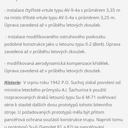
- instalace čtyřlisté vrtule typu AV-9-4a s průměrem 3,35 m
na místo třílisté vrtule typu AV-5-4a s průměrem 3,25 m.
Úprava zavedená až v průběhu letových zkoušek.
- instalace modifikovaného ostruhového podvozku
podobné konstrukce jako u letounu typu Il-2 (
Bark
). Úprava
zavedená až v průběhu letových zkoušek.
- modifikovaná aerodynamická kompenzace křidélek.
Úprava zavedená až v průběhu letových zkoušek.
Historie
:
V srpnu roku 1942 P.O. Suchoj získal povolení od
ministra leteckého průmyslu A.I. Šachurina k použití
rozpracovaných draků letounů typu Su-6 M-71 ověřovací
série k stavbě dalších dvou prototypů tohoto bitevního
stroje. U požadovaných prototypů měla být přitom
pancéřová ochrana součástí konstrukce trupu. Naproti tomu
u prototypů Su-6 (Samolet 81 a 82) se pancéřování