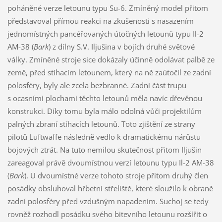
poháněné verze letounu typu Su-6. Zmíněný model přitom
představoval přímou reakci na zkušenosti s nasazením
jednomístných pancéřovaných útočných letounů typu Il-2
AM-38 (
Bark
) z dílny S.V. Iljušina v bojích druhé světové
války. Zmíněné stroje sice dokázaly účinně odolávat palbě ze
země, před stíhacím letounem, který na ně zaútočil ze zadní
polosféry, byly ale zcela bezbranné. Zadní část trupu
s ocasními plochami těchto letounů měla navíc dřevěnou
konstrukci. Díky tomu byla málo odolná vůči projektilům
palných zbraní stíhacích letounů. Toto zjištění ze strany
pilotů Luftwaffe následně vedlo k dramatickému nárůstu
bojových ztrát. Na tuto nemilou skutečnost přitom Iljušin
zareagoval právě dvoumístnou verzí letounu typu Il-2 AM-38
(
Bark
). U dvoumístné verze tohoto stroje přitom druhý člen
posádky obsluhoval hřbetní střeliště, které sloužilo k obraně
zadní polosféry před vzdušným napadením. Suchoj se tedy
rovněž rozhodl posádku svého bitevního letounu rozšířit o