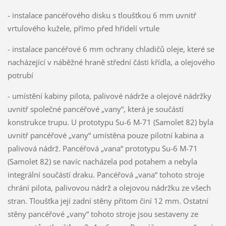
- instalace pancéřového disku s tloušťkou 6 mm uvnitř
vrtulového kužele, přímo před hřídelí vrtule
- instalace pancéřové 6 mm ochrany chladičů oleje, které se
nacházející v náběžné hraně střední části křídla, a olejového
potrubí
- umístění kabiny pilota, palivové nádrže a olejové nádržky
uvnitř společné pancéřové „vany“, která je součástí
konstrukce trupu. U prototypu Su-6 M-71 (Samolet 82) byla
uvnitř pancéřové „vany“ umístěna pouze pilotní kabina a
palivová nádrž. Pancéřová „vana“ prototypu Su-6 M-71
(Samolet 82) se navíc nacházela pod potahem a nebyla
integrální součástí draku. Pancéřová „vana“ tohoto stroje
chrání pilota, palivovou nádrž a olejovou nádržku ze všech
stran. Tloušťka její zadní stěny přitom činí 12 mm. Ostatní
stěny pancéřové „vany“ tohoto stroje jsou sestaveny ze