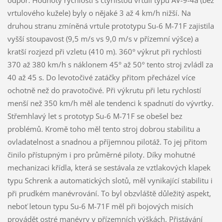
vrtulového kužele) byly o nějaké 3 až 4 km/h nižší. Na
druhou stranu zmíněná vrtule prototypu Su-6 M-71F zajistila
vyšší stoupavost (9,5 m/s vs 9,0 m/s v přízemní výšce) a
kratší rozjezd při vzletu (410 m). 360° výkrut při rychlosti
370 až 380 km/h s náklonem 45° až 50° tento stroj zvládl za
40 až 45 s. Do levotočivé zatáčky přitom přecházel více
ochotně než do pravotočivé. Při výkrutu při letu rychlostí
menší než 350 km/h měl ale tendenci k spadnutí do vývrtky.
Střemhlavý let s prototyp Su-6 M-71F se obešel bez
problémů. Kromě toho měl tento stroj dobrou stabilitu a
ovladatelnost a snadnou a příjemnou pilotáž. To jej přitom
činilo přístupným i pro průměrné piloty. Díky mohutné
mechanizaci křídla, která se sestávala ze vztlakových klapek
typu Schrenk a automatických slotů, měl vynikající stabilitu i
při prudkém manévrování. To byl obzvláště důležitý aspekt,
neboť letoun typu Su-6 M-71F měl při bojových misích
provádět ostré manévry v přízemních výškách. Přistávání