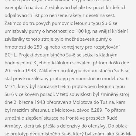
exemplářů na dva. Zredukován byl ale též počet křídelních
odpalovacích lišt pro neřízené rakety z deseti na šest.
Zatímco do trupových pumovnic letounu typu Su-6 se
umisťovaly pumy o hmotnosti do 100 kg, na vnější křídelní
závěsníky tohoto stroje bylo možné zavěsit pumy o
hmotnosti do 250 kg nebo kontejnery pro rozptylování
BCHL. Projekt dvoumístného Su-6 se setkal s kladným
hodnocením. K jeho oficiálnímu schválení přitom došlo dne
20. ledna 1943. Základem prototypu dvoumístného Su-6 se
stal právě nezalétaný prototyp jednomístného modelu Su-6
M-71, který byl současně třetím prototypem letounu typu
Su-6 v celkovém pořadí. V této souvislosti byl zmíněný stroj
dne 2. března 1943 přepraven z Molotova do Tušina, kam
byl mezitím přesunut, z Molotova, závod č.289. To přitom
umožnilo zlepšení situace na frontě ve prospěch Rudé
Armády, která tak přešla s defenzívy do ofenzívy. Do oblak
se prototyp dvoumístného Su-6, který byl znám jako Su-6 M-