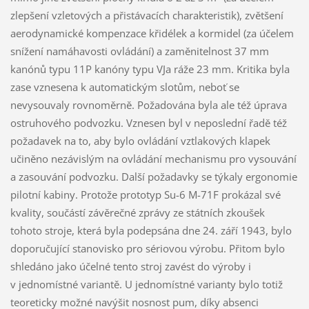
zlepšení vzletových a přistávacích charakteristik), zvětšení
aerodynamické kompenzace křidélek a kormidel (za účelem
snížení namáhavosti ovládání) a zaměnitelnost 37 mm
kanónů typu 11P kanóny typu VJa ráže 23 mm. Kritika byla
zase vznesena k automatickým slotům, neboť se
nevysouvaly rovnoměrně. Požadována byla ale též úprava
ostruhového podvozku. Vznesen byl v neposlední řadě též
požadavek na to, aby bylo ovládání vztlakových klapek
učiněno nezávislým na ovládání mechanismu pro vysouvání
a zasouvání podvozku. Další požadavky se týkaly ergonomie
pilotní kabiny. Protože prototyp Su-6 M-71F prokázal své
kvality, součástí závěrečné zprávy ze státních zkoušek
tohoto stroje, která byla podepsána dne 24. září 1943, bylo
doporučující stanovisko pro sériovou výrobu. Přitom bylo
shledáno jako účelné tento stroj zavést do výroby i
v jednomístné variantě. U jednomístné varianty bylo totiž
teoreticky možné navýšit nosnost pum, díky absenci