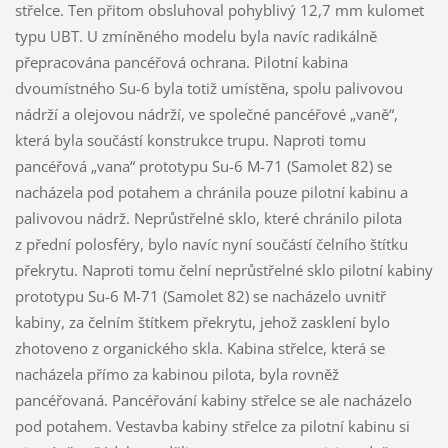
střelce. Ten přitom obsluhoval pohyblivý 12,7 mm kulomet
typu UBT. U zmíněného modelu byla navíc radikálně
přepracována pancéřová ochrana. Pilotní kabina
dvoumístného Su-6 byla totiž umístěna, spolu palivovou
nádrží a olejovou nádrží, ve společné pancéřové „vaně“,
která byla součástí konstrukce trupu. Naproti tomu
pancéřová „vana“ prototypu Su-6 M-71 (Samolet 82) se
nacházela pod potahem a chránila pouze pilotní kabinu a
palivovou nádrž. Neprůstřelné sklo, které chránilo pilota
z přední polosféry, bylo navíc nyní součástí čelního štítku
překrytu. Naproti tomu čelní neprůstřelné sklo pilotní kabiny
prototypu Su-6 M-71 (Samolet 82) se nacházelo uvnitř
kabiny, za čelním štítkem překrytu, jehož zasklení bylo
zhotoveno z organického skla. Kabina střelce, která se
nacházela přímo za kabinou pilota, byla rovněž
pancéřovaná. Pancéřování kabiny střelce se ale nacházelo
pod potahem. Vestavba kabiny střelce za pilotní kabinu si