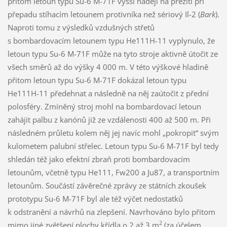
přitom letoun typu Su-6 M-71F vyšší naději na přežití při
přepadu stíhacím letounem protivníka než sériový Il-2 (
Bark
).
Naproti tomu z výsledků vzdušných střetů
s bombardovacím letounem typu He111H-11 vyplynulo, že
letoun typu Su-6 M-71F může na tyto stroje aktivně útočit ze
všech směrů až do výšky 4 000 m. V této výškové hladině
přitom letoun typu Su-6 M-71F dokázal letoun typu
He111H-11 předehnat a následně na něj zaútočit z přední
polosféry. Zmíněný stroj mohl na bombardovací letoun
zahájit palbu z kanónů již ze vzdálenosti 400 až 500 m. Při
následném průletu kolem něj jej navíc mohl „pokropit“ svým
kulometem palubní střelec. Letoun typu Su-6 M-71F byl tedy
shledán též jako efektní zbraň proti bombardovacím
letounům, včetně typu He111, Fw200 a Ju87, a transportním
letounům. Součástí závěrečné zprávy ze státních zkoušek
prototypu Su-6 M-71F byl ale též výčet nedostatků
k odstranění a návrhů na zlepšení. Navrhováno bylo přitom
2
mimo jiné zvětšení plochy křídla o 2 až 3 m
(za účelem