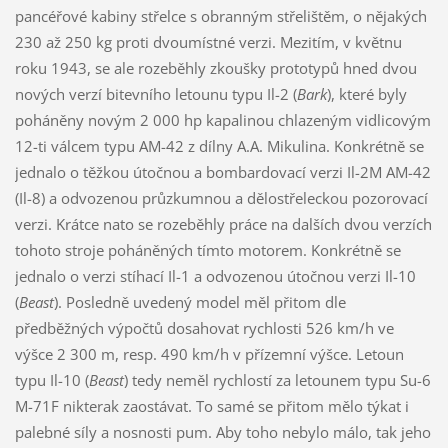
pancéřové kabiny střelce s obranným střelištěm, o nějakých
230 až 250 kg proti dvoumístné verzi. Mezitím, v květnu
roku 1943, se ale rozeběhly zkoušky prototypů hned dvou
nových verzí bitevního letounu typu Il-2 (
Bark
), které byly
poháněny novým 2 000 hp kapalinou chlazeným vidlicovým
12-ti válcem typu AM-42 z dílny A.A. Mikulina. Konkrétně se
jednalo o těžkou útočnou a bombardovací verzi Il-2M AM-42
(Il-8) a odvozenou průzkumnou a dělostřeleckou pozorovací
verzi. Krátce nato se rozeběhly práce na dalších dvou verzích
tohoto stroje poháněných tímto motorem. Konkrétně se
jednalo o verzi stíhací Il-1 a odvozenou útočnou verzi Il-10
(
Beast
). Posledně uvedený model měl přitom dle
předběžných výpočtů dosahovat rychlosti 526 km/h ve
výšce 2 300 m, resp. 490 km/h v přízemní výšce. Letoun
typu Il-10 (
Beast
) tedy neměl rychlostí za letounem typu Su-6
M-71F nikterak zaostávat. To samé se přitom mělo týkat i
palebné síly a nosnosti pum. Aby toho nebylo málo, tak jeho