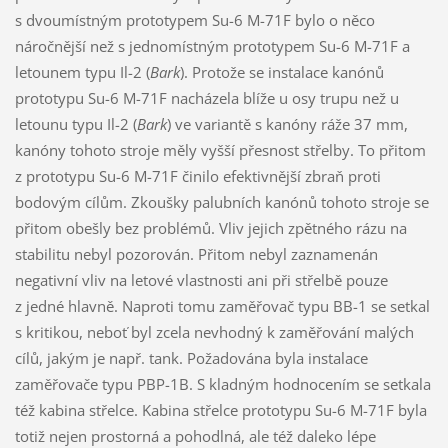
s dvoumístným prototypem Su-6 M-71F bylo o něco
náročnější než s jednomístným prototypem Su-6 M-71F a
letounem typu Il-2 (
Bark
). Protože se instalace kanónů
prototypu Su-6 M-71F nacházela blíže u osy trupu než u
letounu typu Il-2 (
Bark
) ve variantě s kanóny ráže 37 mm,
kanóny tohoto stroje měly vyšší přesnost střelby. To přitom
z prototypu Su-6 M-71F činilo efektivnější zbraň proti
bodovým cílům. Zkoušky palubních kanónů tohoto stroje se
přitom obešly bez problémů. Vliv jejich zpětného rázu na
stabilitu nebyl pozorován. Přitom nebyl zaznamenán
negativní vliv na letové vlastnosti ani při střelbě pouze
z jedné hlavně. Naproti tomu zaměřovač typu BB-1 se setkal
s kritikou, neboť byl zcela nevhodný k zaměřování malých
cílů, jakým je např. tank. Požadována byla instalace
zaměřovače typu PBP-1B. S kladným hodnocením se setkala
též kabina střelce. Kabina střelce prototypu Su-6 M-71F byla
totiž nejen prostorná a pohodlná, ale též daleko lépe