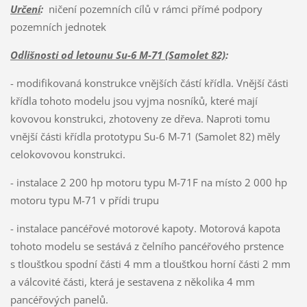
Určení
:
ničení pozemních cílů v rámci přímé podpory
pozemních jednotek
Odlišnosti od letounu Su-6 M-71 (Samolet 82)
:
- modifikovaná konstrukce vnějších částí křídla. Vnější části
křídla tohoto modelu jsou vyjma nosníků, které mají
kovovou konstrukci, zhotoveny ze dřeva. Naproti tomu
vnější části křídla prototypu Su-6 M-71 (Samolet 82) měly
celokovovou konstrukci.
- instalace 2 200 hp motoru typu M-71F na místo 2 000 hp
motoru typu M-71 v přídi trupu
- instalace pancéřové motorové kapoty. Motorová kapota
tohoto modelu se sestává z čelního pancéřového prstence
s tloušťkou spodní části 4 mm a tloušťkou horní části 2 mm
a válcovité části, která je sestavena z několika 4 mm
pancéřových panelů.