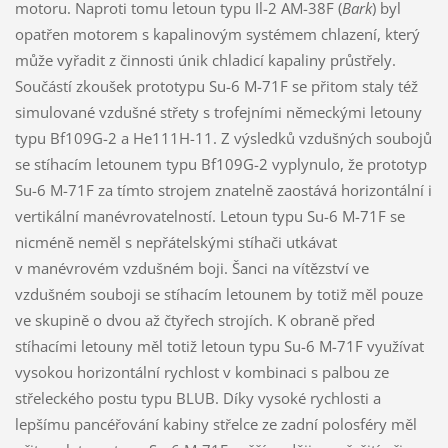
motoru. Naproti tomu letoun typu Il-2 AM-38F (
Bark
) byl
opatřen motorem s kapalinovým systémem chlazení, který
může vyřadit z činnosti únik chladicí kapaliny průstřely.
Součástí zkoušek prototypu Su-6 M-71F se přitom staly též
simulované vzdušné střety s trofejními německými letouny
typu Bf109G-2 a He111H-11. Z výsledků vzdušných soubojů
se stíhacím letounem typu Bf109G-2 vyplynulo, že prototyp
Su-6 M-71F za tímto strojem znatelně zaostává horizontální i
vertikální manévrovatelností. Letoun typu Su-6 M-71F se
nicméně neměl s nepřátelskými stíhači utkávat
v manévrovém vzdušném boji. Šanci na vítězství ve
vzdušném souboji se stíhacím letounem by totiž měl pouze
ve skupině o dvou až čtyřech strojích. K obraně před
stíhacími letouny měl totiž letoun typu Su-6 M-71F využívat
vysokou horizontální rychlost v kombinaci s palbou ze
střeleckého postu typu BLUB. Díky vysoké rychlosti a
lepšímu pancéřování kabiny střelce ze zadní polosféry měl