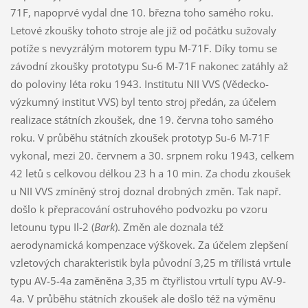
71F, napoprvé vydal dne 10. března toho samého roku.
Letové zkoušky tohoto stroje ale již od počátku sužovaly
potíže s nevyzrálým motorem typu M-71F. Díky tomu se
závodní zkoušky prototypu Su-6 M-71F nakonec zatáhly až
do poloviny léta roku 1943. Institutu NII VVS (Vědecko-
výzkumný institut VVS) byl tento stroj předán, za účelem
realizace státních zkoušek, dne 19. června toho samého
roku. V průběhu státních zkoušek prototyp Su-6 M-71F
vykonal, mezi 20. červnem a 30. srpnem roku 1943, celkem
42 letů s celkovou délkou 23 h a 10 min. Za chodu zkoušek
u NII VVS zmíněný stroj doznal drobných změn. Tak např.
došlo k přepracování ostruhového podvozku po vzoru
letounu typu Il-2 (
Bark
). Změn ale doznala též
aerodynamická kompenzace výškovek. Za účelem zlepšení
vzletových charakteristik byla původní 3,25 m třílistá vrtule
typu AV-5-4a zaměněna 3,35 m čtyřlistou vrtulí typu AV-9-
4a. V průběhu státních zkoušek ale došlo též na výměnu