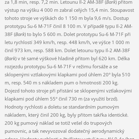
za 1,8 min, resp. 7,2 min. Letounu Il-2 AM-38F (
Bark
) přitom
výstup na výšku 4 000 m zabral celých 15,4 min. Stoupavost
tohoto stroje ve výškách do 1 150 m byla 9,6 m/s. Dostup
prototypu Su-6 M-71F činil 8 100 m. V případě typu Il-2 AM-
38F (
Bark
) to bylo 5 600 m. Dolet prototypu Su-6 M-71F při
letu rychlostí 349 km/h, resp. 448 km/h, ve výšce 1 000 m
činil 973 km, resp. 588 km. Dolet letounu typu Il-2 AM-38F
(
Bark
) v té samé výškové hladině přitom byl 620 km. Délka
rozjezdu prototypu Su-6 M-71F v režimu forsáže a se
sklopenými vztlakovými klapkami pod úhlem 20° byla 510
m, resp. 540 m s nákladem pum o hmotnosti 200 kg.
Dojezd tohoto stroje při přistání se sklopenými vztlakovými
klapkami pod úhlem 55° činil 730 m (za využití brzd).
Hodnoty rychlosti a doletu se standardním pumovým
nákladem, který činil 200 kg, byly přitom takřka identické.
200 kg pumový náklad se totiž vešel do trupových
pumovnic, a tak nevyvozoval dodatečný aerodynamický
odpor. Hodnoty rychlosti s čtyřlistou vrtulí typu AV-9-4a (bez