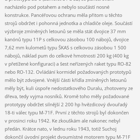
nacházelo pod potahem a nebylo součástí nosné
konstrukce. Pancéřovou ochranu měla přitom u těchto
strojů obdržet i pohonná jednotka a chladiče oleje. Součástí
výzbroje zmíněných letounů se měla stát dvojice 37 mm
kanónů typu 11P s celkovou zásobou 100 nábojů, dvojice
7,62 mm kulometů typu ŠKAS s celkovou zásobou 1 500
nábojů, náklad pum do celkové hmotnosti 200 kg (400 kg
v přetížené konfiguraci) a šest neřízených raket typu RO-82
nebo RO-132. Ovládání kormidel požadovaných prototypů
mělo být zdvojené. Vnější části křídla zmíněných letounů
měly být, kuli úspoře nedostatkového Duralu, zhotoveny ze
dřeva, tedy vyjma nosníků. Kromě toho měly požadované
prototypy obdržet silnější 2 200 hp hvězdicový dvouřadý
18-ti válec typu M-71F. První z těchto strojů byl dokončen
v prosinci roku 1942. Ke zkouškám ale nakonec nebyl
předán. Krátce nato, v lednu roku 1943, totiž Suchoj
dokončil úvodní projekt dvoumístné motorem typu M-71F