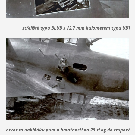
střeliště typu BLUB s 12,7 mm kulometem typu UBT
otvor ro nakládku pum o hmotnosti do 25-ti kg do trupové