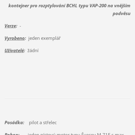
kontejner pro rozptylování BCHL typu VAP-200 na vnějším
podvěsu
Verze
:
-
Vyrobeno
:
jeden exemplář
Uživatelé
:
žádní
Posádka:
pilot a střelec
Pohon:
jeden pístový motor typu Švecov M-71F s max.