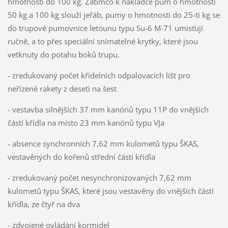
hmotnosti do 100 kg. Zatímco k nakládce pum o hmotnosti
50 kg a 100 kg slouží jeřáb, pumy o hmotnosti do 25-ti kg se
do trupové pumovnice letounu typu Su-6 M-71 umisťují
ručně, a to přes speciální snímatelné krytky, které jsou
vetknuty do potahu boků trupu.
- zredukovaný počet křídelních odpalovacích lišt pro
neřízené rakety z deseti na šest
- vestavba silnějších 37 mm kanónů typu 11P do vnějších
částí křídla na místo 23 mm kanónů typu VJa
- absence synchronních 7,62 mm kulometů typu ŠKAS,
vestavěných do kořenů střední části křídla
- zredukovaný počet nesynchronizovaných 7,62 mm
kulometů typu ŠKAS, které jsou vestavěny do vnějších částí
křídla, ze čtyř na dva
- zdvojené ovládání kormidel