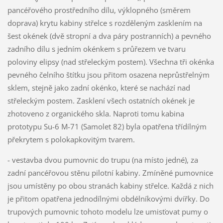
pancéřového prostředního dílu, výklopného (směrem
doprava) krytu kabiny střelce s rozděleným zasklením na
šest okének (dvě stropní a dva páry postranních) a pevného
zadního dílu s jedním okénkem s průřezem ve tvaru
poloviny elipsy (nad střeleckým postem). Všechna tři okénka
pevného čelního štítku jsou přitom osazena neprůstřelným
sklem, stejně jako zadní okénko, které se nachází nad
střeleckým postem. Zasklení všech ostatních okének je
zhotoveno z organického skla. Naproti tomu kabina
prototypu Su-6 M-71 (Samolet 82) byla opatřena třídílným
překrytem s polokapkovitým tvarem.
- vestavba dvou pumovnic do trupu (na místo jedné), za
zadní pancéřovou stěnu pilotní kabiny. Zmíněné pumovnice
jsou umístěny po obou stranách kabiny střelce. Každá z nich
je přitom opatřena jednodílnými obdélníkovými dvířky. Do
trupových pumovnic tohoto modelu lze umisťovat pumy o