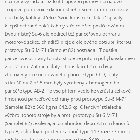
nicméně vyžádala rozdělit trupovou pumovnici na dvě.
Trupové pumovnice dvoumístného Su-6 přitom lemovaly
oba boky kabiny střelce. Svou konstrukcí tak přispívaly
k lepší ochraně boků kabiny střelce před postřelováním.
Dvoumístný Su-6 ale obdržel též pancéřovou ochranu
motorové sekce, chladičů oleje a olejového potrubí, kterou
prototyp Su-6 M-71 (Samolet 82) postrádal. Tloušťka
pancéřové ochrany tohoto stroje se přitom pohybovala mezi
2 a 12 mm. Zatímco pláty s tloušťkou 12 mm byly
zhotoveny z cementovaného pancíře typu ChD, pláty
s tloušťkou 2 až 8 mm byly vyrobeny z homogenního
pancéře typu AB-2. To vše přitom vedlo ke vzrůstu celkové
hmotnosti pancéřové ochrany proti prototypu Su-6 M-71
(Samolet 82) z 566 kg na 642,6 kg. Ofenzivní střelecká
výzbroj tohoto stroje byla proti prototypu Su-6 M-71
(Samolet 82) zesílena, a to náhradou dvou 23 mm kanónů
typu VJa shodným počtem kanónů typu 11P ráže 37 mm a
redukcí počtu 7,62 mm kulometů typu ŠKAS z šesti