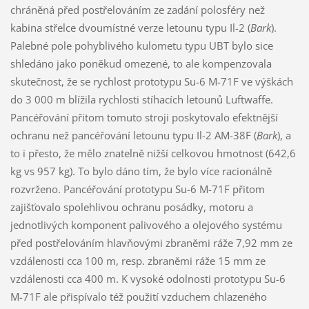
chráněná před postřelováním ze zadání polosféry než
kabina střelce dvoumístné verze letounu typu Il-2 (
Bark
).
Palebné pole pohyblivého kulometu typu UBT bylo sice
shledáno jako poněkud omezené, to ale kompenzovala
skutečnost, že se rychlost prototypu Su-6 M-71F ve výškách
do 3 000 m blížila rychlosti stíhacích letounů Luftwaffe.
Pancéřování přitom tomuto stroji poskytovalo efektnější
ochranu než pancéřování letounu typu Il-2 AM-38F (
Bark
), a
to i přesto, že mělo znatelně nižší celkovou hmotnost (642,6
kg vs 957 kg). To bylo dáno tím, že bylo více racionálně
rozvrženo. Pancéřování prototypu Su-6 M-71F přitom
zajišťovalo spolehlivou ochranu posádky, motoru a
jednotlivých komponent palivového a olejového systému
před postřelováním hlavňovými zbraněmi ráže 7,92 mm ze
vzdálenosti cca 100 m, resp. zbraněmi ráže 15 mm ze
vzdálenosti cca 400 m. K vysoké odolnosti prototypu Su-6
M-71F ale přispívalo též použití vzduchem chlazeného