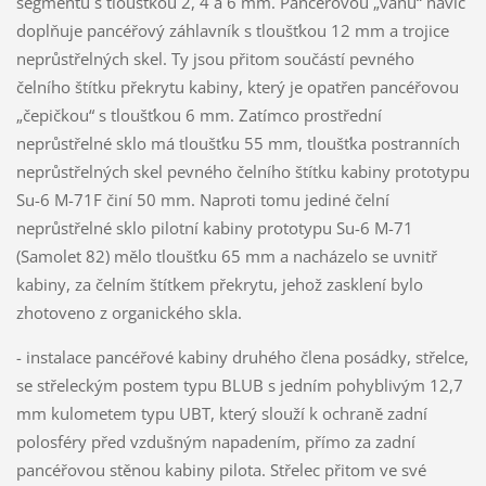
segmentů s tloušťkou 2, 4 a 6 mm. Pancéřovou „vanu“ navíc
doplňuje pancéřový záhlavník s tloušťkou 12 mm a trojice
neprůstřelných skel. Ty jsou přitom součástí pevného
čelního štítku překrytu kabiny, který je opatřen pancéřovou
„čepičkou“ s tloušťkou 6 mm. Zatímco prostřední
neprůstřelné sklo má tloušťku 55 mm, tloušťka postranních
neprůstřelných skel pevného čelního štítku kabiny prototypu
Su-6 M-71F činí 50 mm. Naproti tomu jediné čelní
neprůstřelné sklo pilotní kabiny prototypu Su-6 M-71
(Samolet 82) mělo tloušťku 65 mm a nacházelo se uvnitř
kabiny, za čelním štítkem překrytu, jehož zasklení bylo
zhotoveno z organického skla.
- instalace pancéřové kabiny druhého člena posádky, střelce,
se střeleckým postem typu BLUB s jedním pohyblivým 12,7
mm kulometem typu UBT, který slouží k ochraně zadní
polosféry před vzdušným napadením, přímo za zadní
pancéřovou stěnou kabiny pilota. Střelec přitom ve své