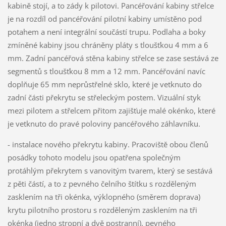
kabině stojí, a to zády k pilotovi. Pancéřování kabiny střelce
je na rozdíl od pancéřování pilotní kabiny umístěno pod
potahem a není integrální součástí trupu. Podlaha a boky
zmíněné kabiny jsou chráněny pláty s tloušťkou 4 mm a 6
mm. Zadní pancéřová stěna kabiny střelce se zase sestává ze
segmentů s tloušťkou 8 mm a 12 mm. Pancéřování navíc
doplňuje 65 mm neprůstřelné sklo, které je vetknuto do
zadní části překrytu se střeleckým postem. Vizuální styk
mezi pilotem a střelcem přitom zajišťuje malé okénko, které
je vetknuto do pravé poloviny pancéřového záhlavníku.
- instalace nového překrytu kabiny. Pracoviště obou členů
posádky tohoto modelu jsou opatřena společným
protáhlým překrytem s vanovitým tvarem, který se sestává
z pěti částí, a to z pevného čelního štítku s rozděleným
zasklením na tři okénka, výklopného (směrem doprava)
krytu pilotního prostoru s rozděleným zasklením na tři
okénka (jedno stropní a dvě postranní), pevného