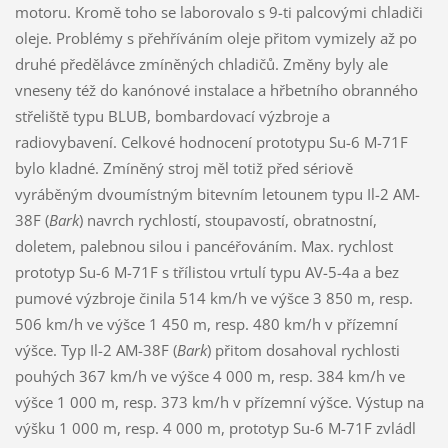
motoru. Kromě toho se laborovalo s 9-ti palcovými chladiči
oleje. Problémy s přehříváním oleje přitom vymizely až po
druhé předělávce zmíněných chladičů. Změny byly ale
vneseny též do kanónové instalace a hřbetního obranného
střeliště typu BLUB, bombardovací výzbroje a
radiovybavení. Celkové hodnocení prototypu Su-6 M-71F
bylo kladné. Zmíněný stroj měl totiž před sériově
vyráběným dvoumístným bitevním letounem typu Il-2 AM-
38F (
Bark
) navrch rychlostí, stoupavostí, obratnostní,
doletem, palebnou silou i pancéřováním. Max. rychlost
prototyp Su-6 M-71F s třílistou vrtulí typu AV-5-4a a bez
pumové výzbroje činila 514 km/h ve výšce 3 850 m, resp.
506 km/h ve výšce 1 450 m, resp. 480 km/h v přízemní
výšce. Typ Il-2 AM-38F (
Bark
) přitom dosahoval rychlosti
pouhých 367 km/h ve výšce 4 000 m, resp. 384 km/h ve
výšce 1 000 m, resp. 373 km/h v přízemní výšce. Výstup na
výšku 1 000 m, resp. 4 000 m, prototyp Su-6 M-71F zvládl