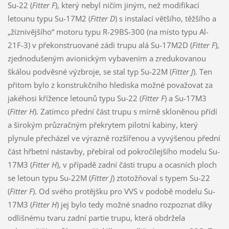
Su-22 (
Fitter F
), který nebyl ničím jiným, než modifikací
letounu typu Su-17M2 (
Fitter D
) s instalací většího, těžšího a
„žíznivějšího“ motoru typu R-29BS-300 (na místo typu Al-
21F-3) v překonstruované zádi trupu alá Su-17M2D (
Fitter F
),
zjednodušeným avionickým vybavením a zredukovanou
škálou podvěsné výzbroje, se stal typ Su-22M (
Fitter J
). Ten
přitom bylo z konstrukčního hlediska možné považovat za
jakéhosi křížence letounů typu Su-22 (
Fitter F
) a Su-17M3
(
Fitter H
). Zatímco přední část trupu s mírně skloněnou přídí
a širokým průzračným překrytem pilotní kabiny, který
plynule přecházel ve výrazně rozšířenou a vyvýšenou přední
část hřbetní nástavby, přebíral od pokročilejšího modelu Su-
17M3 (
Fitter H
), v případě zadní části trupu a ocasních ploch
se letoun typu Su-22M (
Fitter J
) ztotožňoval s typem Su-22
(
Fitter F
). Od svého protějšku pro VVS v podobě modelu Su-
17M3 (
Fitter H
) jej bylo tedy možné snadno rozpoznat díky
odlišnému tvaru zadní partie trupu, která obdržela