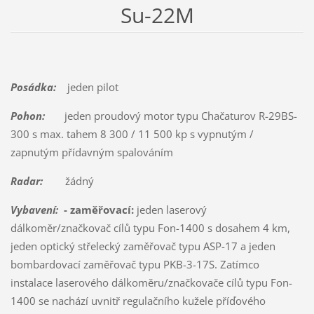
Su-22M
Posádka:
jeden pilot
Pohon:
jeden proudový motor typu Chačaturov R-29BS-
300 s max. tahem 8 300 / 11 500 kp s vypnutým /
zapnutým přídavným spalováním
Radar:
žádný
Vybavení:
- zaměřovací:
jeden laserový
dálkoměr/značkovač cílů typu Fon-1400 s dosahem 4 km,
jeden optický střelecký zaměřovač typu ASP-17 a jeden
bombardovací zaměřovač typu PKB-3-17S. Zatímco
instalace laserového dálkoměru/značkovače cílů typu Fon-
1400 se nachází uvnitř regulačního kužele příďového