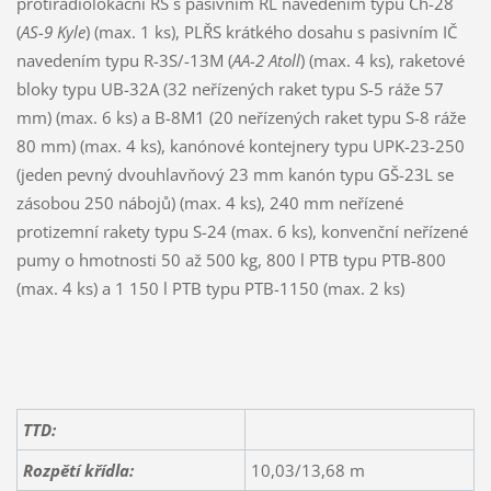
protiradiolokační ŘS s pasivním RL navedením typu Ch-28
(
AS-9 Kyle
) (max. 1 ks), PLŘS krátkého dosahu s pasivním IČ
navedením typu R-3S/-13M (
AA-2 Atoll
) (max. 4 ks), raketové
bloky typu UB-32A (32 neřízených raket typu S-5 ráže 57
mm) (max. 6 ks) a B-8M1 (20 neřízených raket typu S-8 ráže
80 mm) (max. 4 ks), kanónové kontejnery typu UPK-23-250
(jeden pevný dvouhlavňový 23 mm kanón typu GŠ-23L se
zásobou 250 nábojů) (max. 4 ks), 240 mm neřízené
protizemní rakety typu S-24 (max. 6 ks), konvenční neřízené
pumy o hmotnosti 50 až 500 kg, 800 l PTB typu PTB-800
(max. 4 ks) a 1 150 l PTB typu PTB-1150 (max. 2 ks)
TTD:
Rozpětí křídla:
10,03/13,68 m