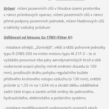
Určení
:
ničení pozemních cílů v hloubce území protivníka
v rámci průnikových operací, ničení pozemních cílů v rámci
přímé podpory pozemních jednotek, ničení hladinových cílů
a taktický vzdušný průzkum
Odlišnosti od letounu Su-17M3 (Fitter H)
:
- instalace silnější, „žíznivější“, větší a těžší pohonné jednotky
typu R-29BS-300 na místo motoru typu Al-21F-3 – to si
vyžádalo posunout oba páry aerodynamických brzd a obě
vodorovné ocasní plochy mírně směrem dozadu (o 100
mm), prodloužit dráhu pohybu regulačního kužele
příďového kruhového vstupu vzduchu (o 130 mm), zvětšit
průměr (z 1,55 m na 1,634 m) a zkrátit délku oddělitelné
zadní části trupu a zavést určité změny do palivového,
hydraulického, elektrického a požárního systému
- instalace modifikovaných vodorovných ocasních ploch