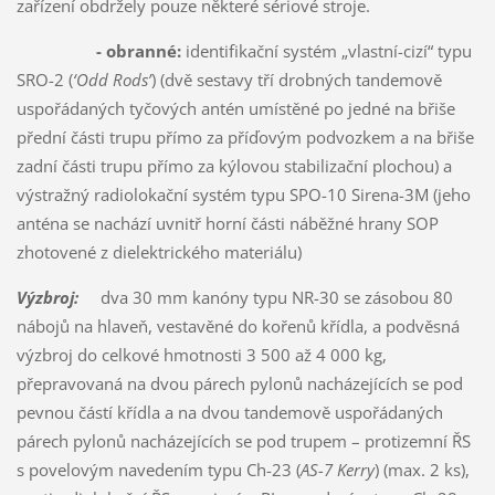
zařízení obdržely pouze některé sériové stroje.
- obranné:
identifikační systém „vlastní-cizí“ typu
SRO-2 (
‘Odd Rods’
) (dvě sestavy tří drobných tandemově
uspořádaných tyčových antén umístěné po jedné na břiše
přední části trupu přímo za příďovým podvozkem a na břiše
zadní části trupu přímo za kýlovou stabilizační plochou) a
výstražný radiolokační systém typu SPO-10 Sirena-3M (jeho
anténa se nachází uvnitř horní části náběžné hrany SOP
zhotovené z dielektrického materiálu)
Výzbroj:
dva 30 mm kanóny typu NR-30 se zásobou 80
nábojů na hlaveň, vestavěné do kořenů křídla, a podvěsná
výzbroj do celkové hmotnosti 3 500 až 4 000 kg,
přepravovaná na dvou párech pylonů nacházejících se pod
pevnou částí křídla a na dvou tandemově uspořádaných
párech pylonů nacházejících se pod trupem – protizemní ŘS
s povelovým navedením typu Ch-23 (
AS-7 Kerry
) (max. 2 ks),