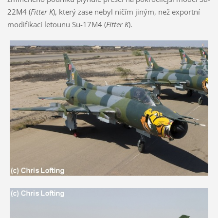
22M4 (
Fitter K
), který zase nebyl ničím jiným, než exportní
modifikací letounu Su-17M4 (
Fitter K
).