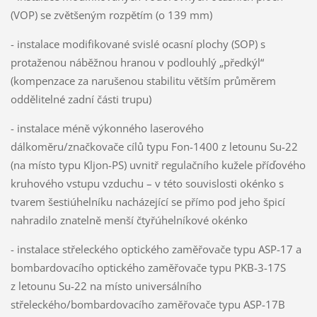
(VOP) se zvětšeným rozpětím (o 139 mm)
- instalace modifikované svislé ocasní plochy (SOP) s
protaženou náběžnou hranou v podlouhlý „předkýl“
(kompenzace za narušenou stabilitu větším průměrem
oddělitelné zadní části trupu)
- instalace méně výkonného laserového
dálkoměru/značkovače cílů typu Fon-1400 z letounu Su-22
(na místo typu Kljon-PS) uvnitř regulačního kužele příďového
kruhového vstupu vzduchu – v této souvislosti okénko s
tvarem šestiúhelníku nacházející se přímo pod jeho špicí
nahradilo znatelně menší čtyřúhelníkové okénko
- instalace střeleckého optického zaměřovače typu ASP-17 a
bombardovacího optického zaměřovače typu PKB-3-17S
z letounu Su-22 na místo universálního
střeleckého/bombardovacího zaměřovače typu ASP-17B