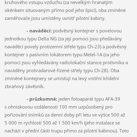
kruhového vstupu vzduchu (za nevelkým hranatým
okénkem situovaným přímo pod jeho špicí), oba zmíněné
zaměřovače jsou umístěny uvnitř pilotní kabiny.
- naváděcí:
podvěsný kontejner s povelovou
jednotkou typu Delta NG (za její pomoci jsou předávány
naváděcí povely protizemní střele typu Ch-23) a podvěsný
kontejner s pasivním lokátorem typu Metel-1A (za jeho
pomoci jsou vyhledávány radiolokační stanice protivníka a
naváděny protiradarové řízené střely typu Ch-28). Oba
zmíněné kontejnery se umisťují na levý vnitřní křídelní
zbraňový závěsník.
- průzkumné:
jeden fotoaparát typu AFA-39
s ohniskovou vzdáleností 100 mm uzpůsobený pro
pořizování snímků za denní doby při letu ve výšce 500 až
5 000 m rychlostí 500 až 1 500 km/h (jeho instalace se
nachází v přední části trupu přímo za pilotní kabinou). Toto