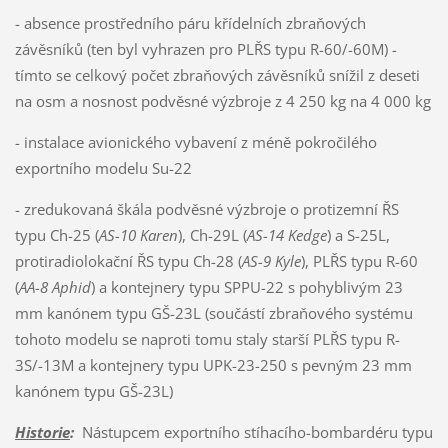
- absence prostředního páru křídelních zbraňových
závěsníků (ten byl vyhrazen pro PLŘS typu R-60/-60M) -
tímto se celkový počet zbraňových závěsníků snížil z deseti
na osm a nosnost podvěsné výzbroje z 4 250 kg na 4 000 kg
- instalace avionického vybavení z méně pokročilého
exportního modelu Su-22
- zredukovaná škála podvěsné výzbroje o protizemní ŘS
typu Ch-25 (
AS-10 Karen
), Ch-29L (
AS-14 Kedge
) a S-25L,
protiradiolokační ŘS typu Ch-28 (
AS-9 Kyle
), PLŘS typu R-60
(
AA-8 Aphid
) a kontejnery typu SPPU-22 s pohyblivým 23
mm kanónem typu GŠ-23L (součástí zbraňového systému
tohoto modelu se naproti tomu staly starší PLŘS typu R-
3S/-13M a kontejnery typu UPK-23-250 s pevným 23 mm
kanónem typu GŠ-23L)
Historie
:
Nástupcem exportního stíhacího-bombardéru typu