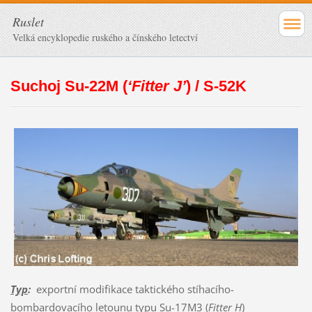
Ruslet
Velká encyklopedie ruského a čínského letectví
Suchoj Su-22M (
‘Fitter J’
) / S-52K
Typ
:
exportní modifikace taktického stíhacího-
bombardovacího letounu typu
Su-17M3 (
Fitter H
)