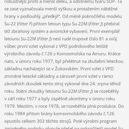
robustnější profil a menší délku, a odlišnému tvaru SOP. Ta
se zase vyznačovala menší výškou a protažením náběžné
hrany v podlouhlý „předkýl“. Od méně pokročilého modelu
Su-22 (
Fitter F
) přitom letoun typu Su-22M (
Fitter J
) přebíral
též zbraňový systém a avionické vybavení. První exemplář
letounu Su-22M (
Fitter J
) nesl rudé trupové číslo 81 a svůj
vůbec první vzlet vykonal z VPD podnikového letiště
výrobního závodu č.126 z Komsomolska na Amuru. Krátce
nato, v únoru roku 1977, byl přelétnut na zkušební leteckou
základnu nacházející se v Žukovském. První vzlet z VPD
zmíněné letecké základny a zároveň první vzlet v rámci
závodních zkoušek tento stroj vykonal dne 24. srpna téhož
roku. Státní zkoušky letounu Su-22M (
Fitter J
) se rozeběhly
v září roku 1977 a byly úspěšně ukončeny v únoru roku
1979. Mezitím, v roce 1978, se rozeběhla plná produkce. Do
roku 1984 přitom brány komsomolského závodu č.126
opustilo celkem 303 těchto strojů. Poté výrobní program
zmíněného podniku plynule přešel na pokročilejší model Su-