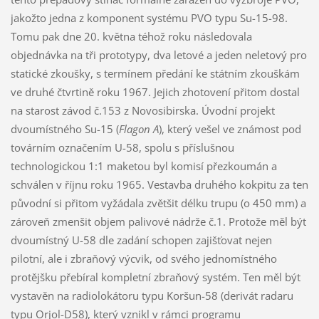
jakožto jedna z komponent systému PVO typu Su-15-98.
Tomu pak dne 20. května téhož roku následovala
objednávka na tři prototypy, dva letové a jeden neletový pro
statické zkoušky, s termínem předání ke státním zkouškám
ve druhé čtvrtině roku 1967. Jejich zhotovení přitom dostal
na starost závod č.153 z Novosibirska. Úvodní projekt
dvoumístného Su-15 (
Flagon A
), který vešel ve známost pod
továrním označením U-58, spolu s příslušnou
technologickou 1:1 maketou byl komisí přezkoumán a
schválen v říjnu roku 1965. Vestavba druhého kokpitu za ten
původní si přitom vyžádala zvětšit délku trupu (o 450 mm) a
zároveň zmenšit objem palivové nádrže č.1. Protože měl být
dvoumístný U-58 dle zadání schopen zajišťovat nejen
pilotní, ale i zbraňový výcvik, od svého jednomístného
protějšku přebíral kompletní zbraňový systém. Ten měl být
vystavěn na radiolokátoru typu Koršun-58 (derivát radaru
typu Orjol-D58), který vznikl v rámci programu