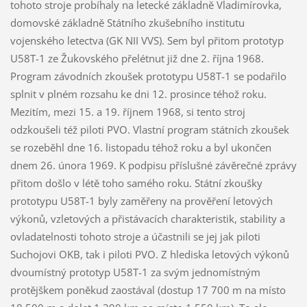
tohoto stroje probíhaly na letecké základně Vladimírovka,
domovské základně Státního zkušebního institutu
vojenského letectva (GK NII VVS). Sem byl přitom prototyp
U58T-1 ze Žukovského přelétnut již dne 2. října 1968.
Program závodních zkoušek prototypu U58T-1 se podařilo
splnit v plném rozsahu ke dni 12. prosince téhož roku.
Mezitím, mezi 15. a 19. říjnem 1968, si tento stroj
odzkoušeli též piloti PVO. Vlastní program státních zkoušek
se rozeběhl dne 16. listopadu téhož roku a byl ukončen
dnem 26. února 1969. K podpisu příslušné závěrečné zprávy
přitom došlo v létě toho samého roku. Státní zkoušky
prototypu U58T-1 byly zaměřeny na prověření letových
výkonů, vzletových a přistávacích charakteristik, stability a
ovladatelnosti tohoto stroje a účastnili se jej jak piloti
Suchojovi OKB, tak i piloti PVO. Z hlediska letových výkonů
dvoumístný prototyp U58T-1 za svým jednomístným
protějškem poněkud zaostával (dostup 17 700 m na místo