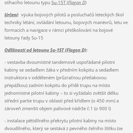
stíhacího letounu typu
Su-15T (
Flagon D
)
Určení
:
výuka bojových pilotů a posluchačů leteckých škol
techniky létání, ovládání letounu, bojových manévrů, letu ve
formacích a navigace v rámci přeškolování na bojové
letouny řady Su-15
Odlišnosti od letounu Su-15T (Flagon D)
:
- vestavba dvoumístné tandemově uspořádané pilotní
kabiny se sedadlem žáka v předním kokpitu a sedadlem
instruktora v odděleném (průzračnou přetlakovou
přepážkou) zadním kokpitu do přídě trupu na místo
jednomístné pilotní kabiny – to si vyžádalo zvětšit délku
střední partie trupu v oblasti před křídlem (o 450 mm) a
zároveň zmenšit objem palivové nádrže č.1 (o 900 l)
- instalace pětidílného překrytu pilotní kabiny na místo
dvoudílného, který se sestává z pevného čelního štítku (se