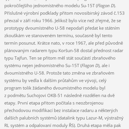
pokročilejšího jednomístného modelu Su-15T (
Flagon D
).
Příslušné výrobní podklady přitom novosibirský závod č.153
převzal v září roku 1966. Jelikož bylo více než zřejmé, že se
prototypy dvoumístného U-58 nepodaří předat ke státním
zkouškám ve stanoveném termínu, současně byl tento
termín posunut. Krátce nato, v roce 1967, ale před původně
plánovaným radarem typu Koršun-58 dostal přednost radar
typu Tajfun. Ten se přitom měl stát součástí zbraňového
systému nejen jednomístného Su-15T (
Flagon D
), ale i
dvoumístného U-58. Protože tato změna ve zbraňovém
systému by vedla k dalším průtahům ve vývoji, celý
program tolik žádaného dvoumístného modelu byl
z podmětu Suchojovi OKB-51 následně rozdělen na dvě
etapy. První etapa přitom počítala s neozbrojenou
přechodovou modifikací bez instalace radaru a některých
dalších palubních systémů (datalink typu Lazur-M, výstražný
RL systém a odpalovaní moduly ŘS). Druhá etapa měla pak