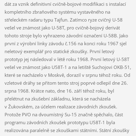
dát za vznik definitivní cvičně-bojové modifikaci s instalací
kompletního zbraňového systému vystavěného na
střeleckém radaru typu Tajfun. Zatímco ryze cvičný U-58
vešel ve známost jako U-58T, pro cvičně-bojový derivát
tohoto stroje bylo vyhrazeno závodní označení U-58B. Jako
první z výrobní linky závodu č.156 na konci roku 1967 sjel
neletový exemplář pro statické zkoušky. První letový
prototyp jej následoval v létě roku 1968. První letový U-58T
vešel ve známost jako U58T-1 a na letiště Suchojovi OKB-51,
které se nacházelo v Moskvě, dorazil v srpnu téhož roku. Od
vzletové dráhy se přitom tento stroj poprvé odlepil dne 26.
srpna 1968. Krátce nato, dne 16. září téhož roku, byl
přelétnut na zkušební základnu, která se nacházela
v Žukovském, za účelem realizace závodních zkoušek.
Protože PVO na dvoumístný Su-15 značně spěchalo, část
programu závodních zkoušek prototypu U58T-1 byla
realizována paralelně se zkouškami státními. Státní zkoušky