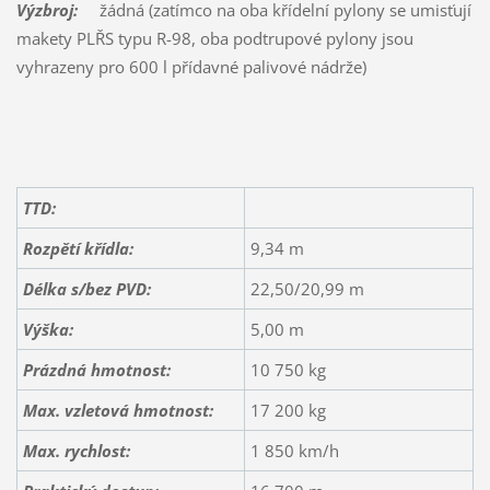
Výzbroj:
žádná (zatímco na oba křídelní pylony se umisťují
makety PLŘS typu R-98, oba podtrupové pylony jsou
vyhrazeny pro 600 l přídavné palivové nádrže)
TTD:
Rozpětí křídla:
9,34 m
Délka s/bez PVD:
22,50/20,99 m
Výška:
5,00 m
Prázdná hmotnost:
10 750 kg
Max. vzletová hmotnost:
17 200 kg
Max. rychlost:
1 850 km/h