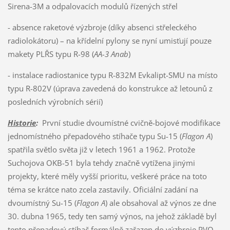
Sirena-3M a odpalovacích modulů řízených střel
- absence raketové výzbroje (díky absenci střeleckého
radiolokátoru) – na křídelní pylony se nyní umisťují pouze
makety PLŘS typu R-98 (
AA-3 Anab
)
- instalace radiostanice typu R-832M Evkalipt-SMU na místo
typu R-802V (úprava zavedená do konstrukce až letounů z
posledních výrobních sérií)
Historie
:
První studie dvoumístné cvičně-bojové modifikace
jednomístného přepadového stíhače typu Su-15 (
Flagon A
)
spatřila světlo světa již v letech 1961 a 1962. Protože
Suchojova OKB-51 byla tehdy značně vytížena jinými
projekty, které měly vyšší prioritu, veškeré práce na toto
téma se krátce nato zcela zastavily. Oficiální zadání na
dvoumístný Su-15 (
Flagon A
) ale obsahoval až výnos ze dne
30. dubna 1965, tedy ten samý výnos, na jehož základě byl
tento přepadový stíhač formálně zařazen do výzbroje PVO,