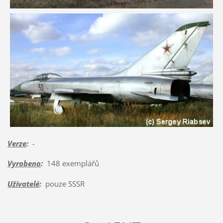
Verze
:
-
Vyrobeno
:
148 exemplářů
Uživatelé
:
pouze SSSR