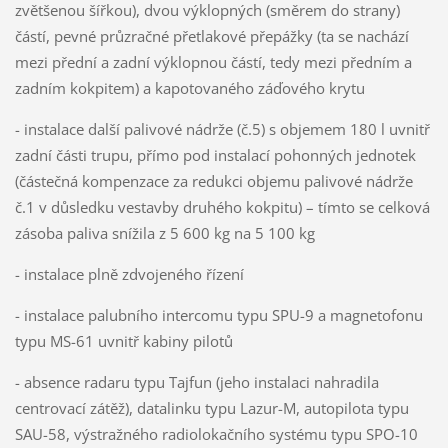
zvětšenou šířkou), dvou výklopných (směrem do strany)
částí, pevné průzračné přetlakové přepážky (ta se nachází
mezi přední a zadní výklopnou částí, tedy mezi předním a
zadním kokpitem) a kapotovaného záďového krytu
- instalace další palivové nádrže (č.5) s objemem 180 l uvnitř
zadní části trupu, přímo pod instalací pohonných jednotek
(částečná kompenzace za redukci objemu palivové nádrže
č.1 v důsledku vestavby druhého kokpitu) – tímto se celková
zásoba paliva snížila z 5 600 kg na 5 100 kg
- instalace plně zdvojeného řízení
- instalace palubního intercomu typu SPU-9 a magnetofonu
typu MS-61 uvnitř kabiny pilotů
- absence radaru typu Tajfun (jeho instalaci nahradila
centrovací zátěž), datalinku typu Lazur-M, autopilota typu
SAU-58, výstražného radiolokačního systému typu SPO-10