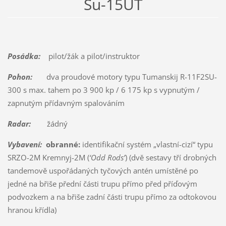
Su-15UT
Posádka:
pilot/žák a pilot/instruktor
Pohon:
dva proudové motory typu Tumanskij R-11F2SU-
300 s max. tahem po 3 900 kp / 6 175 kp s vypnutým /
zapnutým přídavným spalováním
Radar:
žádný
Vybavení:
obranné:
identifikační systém „vlastní-cizí“ typu
SRZO-2M Kremnyj-2M (
‘Odd Rods’
) (dvě sestavy tří drobných
tandemově uspořádaných tyčových antén umístěné po
jedné na břiše přední části trupu přímo před příďovým
podvozkem a na břiše zadní části trupu přímo za odtokovou
hranou křídla)