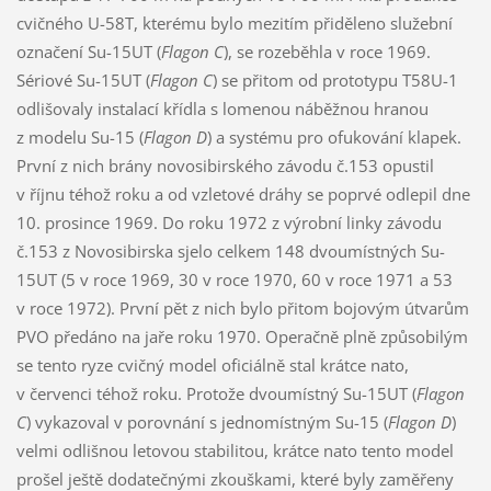
cvičného U-58T, kterému bylo mezitím přiděleno služební
označení Su-15UT (
Flagon C
), se rozeběhla v roce 1969.
Sériové Su-15UT (
Flagon C
) se přitom od prototypu T58U-1
odlišovaly instalací křídla s lomenou náběžnou hranou
z modelu Su-15 (
Flagon D
) a systému pro ofukování klapek.
První z nich brány novosibirského závodu č.153 opustil
v říjnu téhož roku a od vzletové dráhy se poprvé odlepil dne
10. prosince 1969. Do roku 1972 z výrobní linky závodu
č.153 z Novosibirska sjelo celkem 148 dvoumístných Su-
15UT (5 v roce 1969, 30 v roce 1970, 60 v roce 1971 a 53
v roce 1972). První pět z nich bylo přitom bojovým útvarům
PVO předáno na jaře roku 1970. Operačně plně způsobilým
se tento ryze cvičný model oficiálně stal krátce nato,
v červenci téhož roku. Protože dvoumístný Su-15UT (
Flagon
C
) vykazoval v porovnání s jednomístným Su-15 (
Flagon D
)
velmi odlišnou letovou stabilitou, krátce nato tento model
prošel ještě dodatečnými zkouškami, které byly zaměřeny