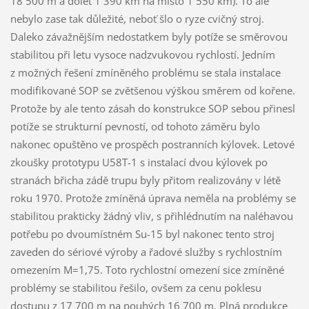
18 500 m a dolet 1 390 km na místo 1 550 km). To ale
nebylo zase tak důležité, neboť šlo o ryze cvičný stroj.
Daleko závažnějším nedostatkem byly potíže se směrovou
stabilitou při letu vysoce nadzvukovou rychlostí. Jedním
z možných řešení zmíněného problému se stala instalace
modifikované SOP se zvětšenou výškou směrem od kořene.
Protože by ale tento zásah do konstrukce SOP sebou přinesl
potíže se strukturní pevností, od tohoto záměru bylo
nakonec opuštěno ve prospěch postranních kýlovek. Letové
zkoušky prototypu U58T-1 s instalací dvou kýlovek po
stranách břicha zádě trupu byly přitom realizovány v létě
roku 1970. Protože zmíněná úprava neměla na problémy se
stabilitou prakticky žádný vliv, s přihlédnutím na naléhavou
potřebu po dvoumístném Su-15 byl nakonec tento stroj
zaveden do sériové výroby a řadové služby s rychlostním
omezením M=1,75. Toto rychlostní omezení sice zmíněné
problémy se stabilitou řešilo, ovšem za cenu poklesu
dostupu z 17 700 m na pouhých 16 700 m. Plná produkce