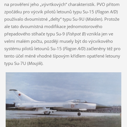
na prověření jeho „vývrtkových“ charakteristik. PVO přitom
zpočátku pro výcvik pilotů letounů typu Su-15 (
Flagon A/D
)
používalo dvoumístné „delty“ typu Su-9U (
Maiden
). Protože
ale tato dvoumístná modifikace jednomotorového
přepadového stíhače typu Su-9 (
Fishpot B
) vznikla jen ve
velmi malém počtu, později musely být do výcvikového
systému pilotů letounů Su-15 (
Flagon A/D
) začleněny též pro
tento účel méně vhodné šípovým křídlem opatřené letouny
typu Su-7U (
Moujik
).