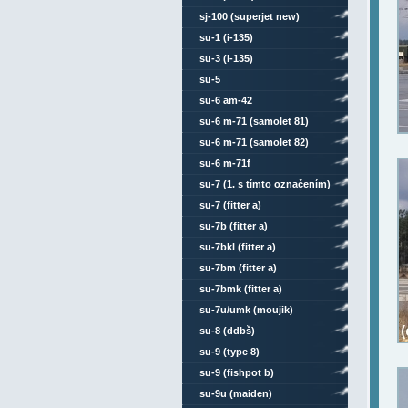
sj-100 (superjet new)
su-1 (i-135)
su-3 (i-135)
su-5
su-6 am-42
su-6 m-71 (samolet 81)
su-6 m-71 (samolet 82)
su-6 m-71f
su-7 (1. s tímto označením)
su-7 (fitter a)
su-7b (fitter a)
su-7bkl (fitter a)
su-7bm (fitter a)
su-7bmk (fitter a)
su-7u/umk (moujik)
su-8 (ddbš)
su-9 (type 8)
su-9 (fishpot b)
su-9u (maiden)