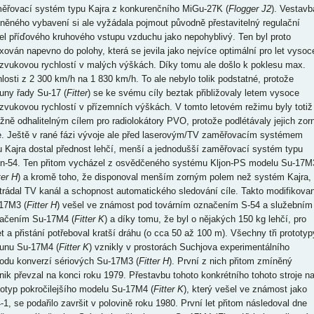
ěřovací systém typu Kajra z konkurenčního MiGu-27K (
Flogger J2
). Vestavb
něného vybavení si ale vyžádala pojmout původně přestavitelný regulační
el příďového kruhového vstupu vzduchu jako nepohyblivý. Ten byl proto
ixován napevno do polohy, která se jevila jako nejvíce optimální pro let vysoc
zvukovou rychlostí v malých výškách. Díky tomu ale došlo k poklesu max.
hlosti z 2 300 km/h na 1 830 km/h. To ale nebylo tolik podstatné, protože
ouny řady Su-17 (
Fitter
) se ke svému cíly beztak přibližovaly letem vysoce
zvukovou rychlostí v přízemních výškách. V tomto letovém režimu byly totiž
ížně odhalitelným cílem pro radiolokátory PVO, protože podlétávaly jejich zor
e. Ještě v rané fázi vývoje ale před laserovým/TV zaměřovacím systémem
u Kajra dostal přednost lehčí, menší a jednodušší zaměřovací systém typu
on-54. Ten přitom vycházel z osvědčeného systému Kljon-PS modelu Su-17M
ter H
) a kromě toho, že disponoval menším zorným polem než systém Kajra,
trádal TV kanál a schopnost automatického sledování cíle. Takto modifikova
17M3 (
Fitter H
) vešel ve známost pod továrním označením S-54 a služebním
ačením Su-17M4 (
Fitter K
) a díky tomu, že byl o nějakých 150 kg lehčí, pro
et a přistání potřeboval kratší dráhu (o cca 50 až 100 m). Všechny tři prototyp
ounu Su-17M4 (
Fitter K
) vznikly v prostorách Suchjova experimentálního
odu konverzí sériových Su-17M3 (
Fitter H
). První z nich přitom zmíněný
nik převzal na konci roku 1979. Přestavbu tohoto konkrétního tohoto stroje n
totyp pokročilejšího modelu Su-17M4 (
Fitter K
), který vešel ve známost jako
-1, se podařilo završit v polovině roku 1980. První let přitom následoval dne