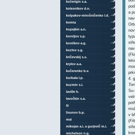
bom
kočerigin s.a.
pod
kolesnikov d.n.
a p
kolpakov-mirošničenko l.d.
nav
komta
Orb
kopejkin a.n.
nov
typ
koroljov s.p.
stř
kostikov a.g.
nav
kozlov s.g.
(
Flo
kričevskij s.s.
let
krylov a.a.
mod
kučerenko b.v.
prk
kurbala l.p.
4. 
Tom
kuzmin s.i.
Su-
laville h.
vel
lavočkin s.a.
pot
lii
mož
lisunov b.p.
v b
mai
(
Fit
mikojan a.i. a gurjevič m.i.
stř
kro
michelson n.g.