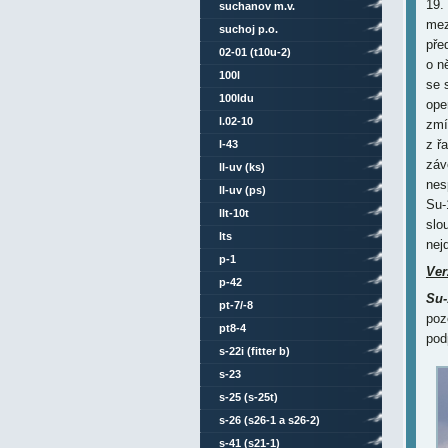
19.
suchanov m.v.
mez
suchoj p.o.
pře
02-01 (t10u-2)
o n
100l
se 
100ldu
ope
l.02-10
zmí
z ř
l-43
záv
ll-uv (ks)
nes
ll-uv (ps)
Su-
llt-10t
slo
lts
nej
p-1
Ver
p-42
Su-
pt-7/-8
poz
pt8-4
pod
s-22i (fitter b)
s-23
s-25 (s-25t)
s-26 (s26-1 a s26-2)
s-41 (s21-1)