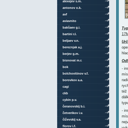
alexejev s.m.
antonov o.k.
avf
aviavnito
bakšaev g.i.
Ty
17M
bartini r.l.
beljaev v.n.
Urč
ope
bereznjak a.j.
hla
berjev g.m.
bisnovat m.r.
Odl
bok
- i
bolchovitinov v.f.
mís
rad
borovkov a.a.
ryc
cagi
též
ckb
dál
cybin p.v.
typ
čeranovskij b.i.
- i
četverikov i.v.
mís
čiževskij v.a.
nej
florov i.f.
vyk