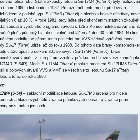
 června téhož roku. Státní zkoušky letounu Su-17M4 (
Fitter K
) byly realizová
i říjnem 1980 a listopadem 1982. Protože měl tento model před svým
dchůdcem v podobě typu Su-17M3 (
Fitter H
) z hlediska bojové efektivity navr
ějakých 8 až 10 %, v roce 1981, tedy ještě před ukončením státních zkoušek
stal součástí výrobního programu závodu č.126 z Komsomolska na Amuru. Z
račně plně způsobilý byl ale oficiálně prohlášen až dne 30. září 1984. Na linc
něného podniku se přitom tento poslední pro VVS sériově vyráběný model
ady Su-17 (
Fitter
) udržel až do roku 1988. Do tohoto data brány komsomolské
odu č.126 opustilo celkem 231 sériových Su-17M4 (
Fitter K
). Blíže
pecifikovaný počet z nich přitom vznikl v průzkumné-bojové verzi známé jak
17M4R (S-54R). Model Su-17M4
Fitter K
(spolu s modelem Su-17UM3
Fitter 
užil u bojových útvarů VVS a VMF ze všech verzí letounu Su-17 (
Fitter
)
déle, a to až do roku 1998.
ze
:
17M4 (S-54)
– základní modifikace letounu Su-17M3 určená pro ničení
emních a hladinových cílů v rámci průnikových operací a v rámci přímé
pory pozemních jednotek