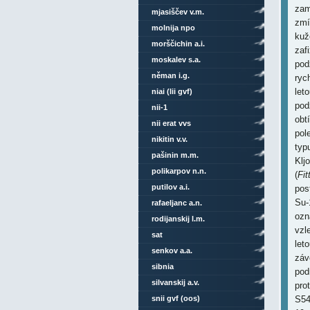
zam
mjasiščev v.m.
zmí
molnija npo
kuž
morščichin a.i.
zaf
moskalev s.a.
pod
něman i.g.
ryc
let
niai (lii gvf)
pod
nii-1
obt
nii erat vvs
pol
nikitin v.v.
typ
pašinin m.m.
Klj
polikarpov n.n.
(
Fit
putilov a.i.
pos
Su-
rafaeljanc a.n.
ozn
rodijanskij l.m.
vzl
sat
let
senkov a.a.
záv
sibnia
pod
silvanskij a.v.
pro
snii gvf (oos)
S54