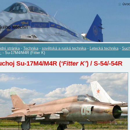
úvod
kého letectví
dní stránka
-
Technika
-
sovětská a ruská technika
-
Letecká technika
-
Such
.
-
Su-17M4/M4R (Fitter K)
uchoj Su-17M4/M4R (
‘Fitter K’
) / S-54/-54R