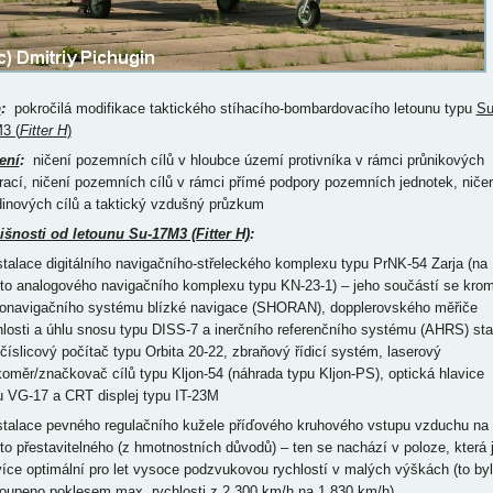
p
:
pokročilá modifikace taktického stíhacího-bombardovacího letounu typu
Su
3 (
Fitter H
)
ení
:
ničení pozemních cílů v hloubce území protivníka v rámci průnikových
rací, ničení pozemních cílů v rámci přímé podpory pozemních jednotek, niče
dinových cílů a taktický vzdušný průzkum
išnosti od letounu Su-17M3 (Fitter H)
:
nstalace digitálního navigačního-střeleckého komplexu typu PrNK-54 Zarja (na
to analogového navigačního komplexu typu KN-23-1) – jeho součástí se kro
ionavigačního systému blízké navigace (SHORAN), dopplerovského měřiče
hlosti a úhlu snosu typu DISS-7 a inerčního referenčního systému (AHRS) sta
 číslicový počítač typu Orbita 20-22, zbraňový řídicí systém, laserový
koměr/značkovač cílů typu Kljon-54 (náhrada typu Kljon-PS), optická hlavice
u VG-17 a CRT displej typu IT-23M
nstalace pevného regulačního kužele příďového kruhového vstupu vzduchu na
to přestavitelného (z hmotnostních důvodů) – ten se nachází v poloze, která 
více optimální pro let vysoce podzvukovou rychlostí v malých výškách (to by
oupeno poklesem max. rychlosti z 2 300 km/h na 1 830 km/h)