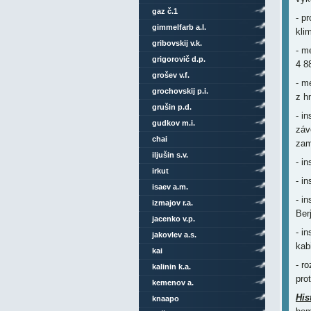
gaz č.1
- p
gimmelfarb a.l.
kli
gribovskij v.k.
- m
grigorovič d.p.
4 8
grošev v.f.
- m
grochovskij p.i.
z h
grušin p.d.
- i
gudkov m.i.
záv
chai
zam
iljušin s.v.
- i
irkut
- i
isaev a.m.
- i
izmajov r.a.
Ber
jacenko v.p.
- i
jakovlev a.s.
kab
kai
- r
kalinin k.a.
pro
kemenov a.
His
knaapo