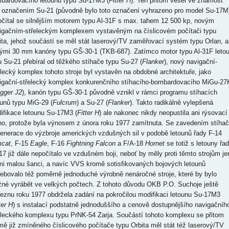
bardovacího letounu typu Su-17M3 (
Fitter H
). Ten přitom vešel ve známost
 označením Su-21 (původně bylo toto označení vyhrazeno pro model Su-17M
očítal se silnějším motorem typu Al-31F s max. tahem 12 500 kp, novým
igačním-střeleckým komplexem vystavěným na číslicovém počítači typu
ita, jehož součástí se měl stát laserový/TV zaměřovací systém typu Orlan, a
ými 30 mm kanóny typu GŠ-30-1 (TKB-687). Zatímco motor typu Al-31F leto
u Su-21 přebíral od těžkého stíhače typu Su-27 (
Flanker
), nový navigační-
elecký komplex tohoto stroje byl vystavěn na obdobné architektuře, jako
igační-střelecký komplex konkurenčního stíhacího-bombardovacího MiGu-27
gger J2
), kanón typu GŠ-30-1 původně vznikl v rámci programu stíhacích
ounů typu MiG-29 (
Fulcrum
) a Su-27 (
Flanker
). Takto radikálně vylepšená
ifikace letounu Su-17M3 (
Fitter H
) ale nakonec nikdy neopustila ani rýsovací
no, protože byla výnosem z února roku 1977 zamítnuta. Se zavedením stíha
generace do výzbroje amerických vzdušných sil v podobě letounů řady F-14
cat
, F-15
Eagle
, F-16
Fightning Falcon
a F/A-18
Hornet
se totiž s letouny řa
17 již dále nepočítalo ve vzdušném boji, neboť by měly proti těmto strojům je
mi malou šanci, a navíc VVS kromě sotisfikovaných bojových letounů
řebovalo též poměrně jednoduché výrobně nenáročné stroje, které by bylo
né vyrábět ve velkých počtech. Z tohoto důvodu OKB P.O. Suchoje ještě
řeznu roku 1977 obdržela zadání na pokročilou modifikaci letounu Su-17M3
ter H
) s instalací podstatně jednoduššího a cenově dostupnějšího navigačníh
eleckého komplexu typu PrNK-54 Zarja. Součástí tohoto komplexu se přitom
mě již zmíněného číslicového počítače typu Orbita měl stát též laserový/TV