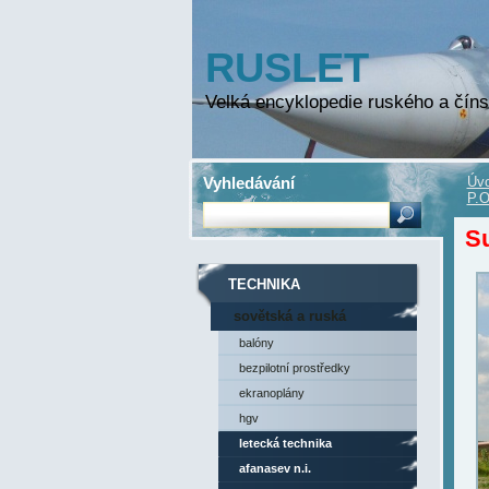
RUSLET
Velká encyklopedie ruského a číns
Vyhledávání
Úvo
P.O
S
TECHNIKA
sovětská a ruská
technika
balóny
bezpilotní prostředky
ekranoplány
hgv
letecká technika
afanasev n.i.