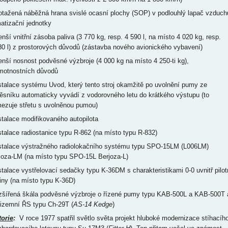
rotažená náběžná hrana svislé ocasní plochy (SOP) v podlouhlý lapač vzduch
matizační jednotky
enší vnitřní zásoba paliva (3 770 kg, resp. 4 590 l, na místo 4 020 kg, resp.
80 l) z prostorových důvodů (zástavba nového avionického vybavení)
enší nosnost podvěsné výzbroje (4 000 kg na místo 4 250-ti kg),
motnostních důvodů
nstalace systému Uvod, který tento stroj okamžitě po uvolnění pumy ze
ěsníku automaticky vyvádí z vodorovného letu do krátkého výstupu (to
ezuje střetu s uvolněnou pumou)
nstalace modifikovaného autopilota
nstalace radiostanice typu R-862 (na místo typu R-832)
nstalace výstražného radiolokačního systému typu SPO-15LM (L006LM)
joza-LM (na místo typu SPO-15L Berjoza-L)
nstalace vystřelovací sedačky typu K-36DM s charakteristikami 0-0 uvnitř pilot
iny (na místo typu K-36D)
ozšířená škála podvěsné výzbroje o řízené pumy typu KAB-500L a KAB-500T 
tizemní ŘS typu Ch-29T (
AS-14 Kedge
)
torie
:
V roce 1977 spatřil světlo světa projekt hluboké modernizace stíhacího