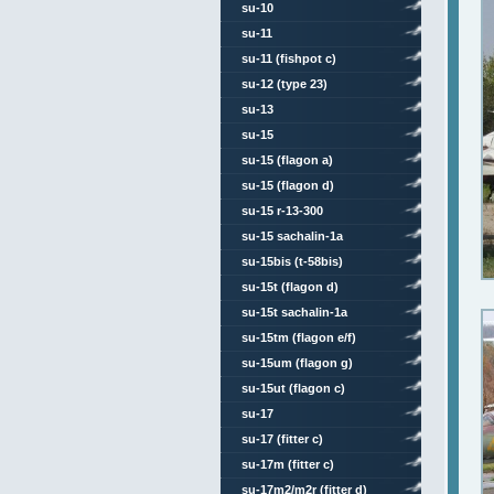
su-10
su-11
su-11 (fishpot c)
su-12 (type 23)
su-13
su-15
su-15 (flagon a)
su-15 (flagon d)
su-15 r-13-300
su-15 sachalin-1a
su-15bis (t-58bis)
su-15t (flagon d)
su-15t sachalin-1a
su-15tm (flagon e/f)
su-15um (flagon g)
su-15ut (flagon c)
su-17
su-17 (fitter c)
su-17m (fitter c)
su-17m2/m2r (fitter d)