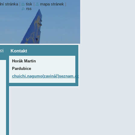
ní stránka
|
tisk
|
mapa stránek
|
rss
oj
Kontakt
Horák Martin
Pardubice
chuichi.nagumo(zavináč)seznam.cz