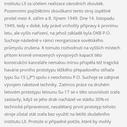
institutu LII za účelem realizace závodních zkoušek.
Pozemními pojížděcími zkouškami tento stroj úspěšně
prošel mezi 4. zářím a 8. říjnem 1949. Dne 14. listopadu
1949, tedy v době, kdy právě vrcholily přípravy k prvnímu
letu, ale vyšlo nařízení, na jehož základě byla OKB P.O.
Suchoje následně v rámci reorganizace sovětského
průmyslu zrušena. K tomuto rozhodnutí na vyšších místech
přitom kromě omezených vývojových kapacit této
konstrukční kanceláře nemalou mírou přispěla též tragická
havárie prvního prototypu těžkého přepadového stíhače
typu Su-15 („P“) spolu s neochotou P.O. Suchoje se zabývat
vývojem raketové techniky. Zatímco práce na druhém
letovém prototypu letounu Su-17 se v této souvislosti zcela
zastavily, když se jeho drak nacházel ve stádiu 30%-ní
technické připravenost, nezalétaný první prototyp tohoto
stroje zůstal stát zcela bez využití na letišti zkušebního
institutu LII. Protože si případné potíže, které by mohly