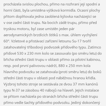
procházela svislou plochou, přímo na rozhraní její spodní a
horní části, byla umístěna výšková kormidla. Ocasní plochy
přitom doplňovala jedna zaoblená kýlovka nacházející se
v ose zadní části trupu. Na bocích zádě trupu, přímo před
tryskou motoru, byl zase umístěn jeden pár
aerodynamických brzdících štítků s max. úhlem vychýlení
60°. Vzletové a přistávací zařízení letounu Su-17 tvořil
zatahovatelný tříbodový podvozek příďového typu. Zatímco
příďové 530 x 230 mm kolo se zasouvalo (po směru letu) do
břicha střední části trupu v oblasti přímo za pilotní kabinou,
resp. pod první palivovou nádrží, 880 x 250 mm kola
hlavního podvozku se zatahovala (proti směru letu) do boků
střední části trupu v oblasti pod náběžnou hranou křídla.
Výzbroj tohoto stroje se sestávala ze dvou 37 mm kanónů
typu N-37 se zásobou 40 nábojů na hlaveň. Jejich instalace
se přitom nacházela po stranách břicha střední části trupu
přímo vedle šachty příďového podvozku. Jediný dokončený