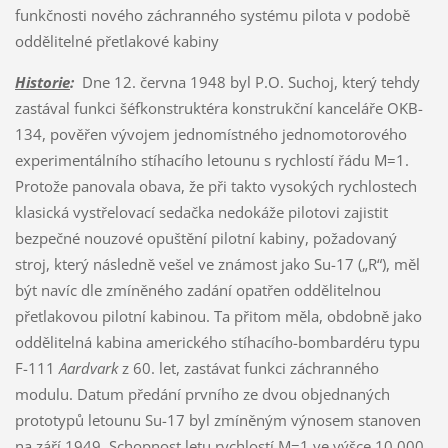
funkčnosti nového záchranného systému pilota v podobě
oddělitelné přetlakové kabiny
Historie
:
Dne 12. června 1948 byl P.O. Suchoj, který tehdy
zastával funkci šéfkonstruktéra konstrukční kanceláře OKB-
134, pověřen vývojem jednomístného jednomotorového
experimentálního stíhacího letounu s rychlostí řádu M=1.
Protože panovala obava, že při takto vysokých rychlostech
klasická vystřelovací sedačka nedokáže pilotovi zajistit
bezpečné nouzové opuštění pilotní kabiny, požadovaný
stroj, který následně vešel ve známost jako Su-17 („R“), měl
být navíc dle zmíněného zadání opatřen oddělitelnou
přetlakovou pilotní kabinou. Ta přitom měla, obdobně jako
oddělitelná kabina amerického stíhacího-bombardéru typu
F-111
Aardvark
z 60. let, zastávat funkci záchranného
modulu. Datum předání prvního ze dvou objednaných
prototypů letounu Su-17 byl zmíněným výnosem stanoven
na září 1949. Schopnost letu rychlostí M=1 ve výšce 10 000