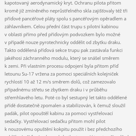
kapotovaný aerodynamický kryt. Ochranu pilota přitom
kromě již zmíněného neprůstřelného skla zajišťovaly též tři
příďové pancéřové pláty spolu s pancéřovým opěradlem a
záhlavníkem. Celou přední část trupu s pilotní kabinou
v oblasti přímo před příďovým podvozkem bylo možné
v případě nouze pyrotechnicky oddělit od zbytku draku.
Takto oddělená příďová sekce trupu pak zastávala funkci
jakéhosi záchranného modulu, který se snášel směrem
k zemi. Při vlastním procesu odpojení byla přitom příď
letounu Su-17 vržena za pomoci speciálních kolejniček
rychlostí 10 až 12 m/s směrem dolů, což zamezovalo
případnému střetu se zbytkem draku i v průběhu
střemhlavého letu. Poté co byl sestupný let takto oddělené
přídě dostatečně zpomalen a stabilizován, k čemuž sloužil
padák, pilot opouštěl kabinu za pomoci vystřelovací
sedačky. Vystřelovací sedačku přitom mohl pilot
k nouzovému opuštění kokpitu použít i bez předchozího