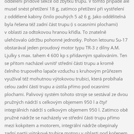
oddělení příďové sekce od zbytku trupu. V tomto případě ale
musel snést přetížení 18 g, zatímco přetížení při vystřelení
z oddělené kabiny činilo pouhých 5 až 6 g. Jako oddělitelná
byla řešena též zadní část trupu (i s ocasními plochami)
v oblasti za odtokovou hranou křídla. To znatelně
ulehčovalo údržbu pohonné jednotky. Pohon letounu Su-17
obstarával jeden proudový motor typu TR-3 z dílny A.M.
Ljulky s max. tahem 4 600 kp s přídavným spalováním. Ten
se přitom nacházel uvnitř střední části trupu a kromě
čelního trupového lapače vzduchu s kruhovým průřezem
využíval též mohutnou výtokovou trubici, která probíhala
celou zadní částí trupu a ústila přímo pod ocasními
plochami. Palivový systém tohoto stroje se sestával ze dvou
pružných nádrží s celkovým objemem 950 l a čtyř
integrálních nádrží s celkovým objemem 950 l. Zatímco obě
pružné nádrže se nacházely ve střední části trupu přímo
mezi kokpitem a motorem, integrální nádrže obepínaly
zadní partii výtokové trubice motoru v oblasti pod kořenem