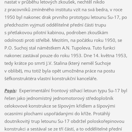
nastat v průběhu letových zkoušek, nechtěl nikdo
z pracovníků zmíněného institutu vzít na svá bedra, v roce
1950 byl nakonec drak prvního prototypu letounu Su-17, po
předchozím vyjmutí oddělitelné přední části trupu
s přetlakovou pilotní kabinou, podroben zkouškám
odolnosti proti střelbě. Mezitím, na počátku roku 1950, se
P.O. Suchoj stal náměstkem A.N. Tupoleva. Tuto funkci
nakonec zastával pouze do roku 1953. Dne 14. května 1953,
tedy krátce po smrti J.V. Stalina (který neměl Suchoje
v oblibě), mu totiž byla opět umožněna práce na postu
šéfkonstruktéra vlastní konstrukční kanceláře.
Popis
:
Experimentální frontový stíhací letoun typu Su-17 byl
řešen jako jednomístný jednomotorový středoplošník
celokovové konstrukce se šípovým křídlem a šípovými
ocasními plochami uspořádanými do kříže. Protáhlý
doutníkovitý trup letounu Su-17 obdržel poloskořepinovou
konstrukci a sestával se ze tří částí, a to oddělitelné přední