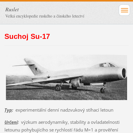
Ruslet
Velká encyklopedie ruského a čínského letectví
Suchoj Su-17
Typ
:
experimentální denní nadzvukový stíhací letoun
Určení
:
výzkum aerodynamiky, stability a ovladatelnosti
letounu pohybujícího se rychlostí řádu M=1 a prověření