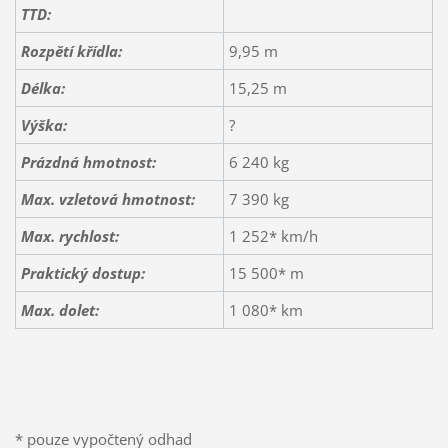
TTD:
Rozpětí křídla:
9,95 m
Délka:
15,25 m
Výška:
?
Prázdná hmotnost:
6 240 kg
Max. vzletová hmotnost:
7 390 kg
Max. rychlost:
1 252* km/h
Praktický dostup:
15 500* m
Max. dolet:
1 080* km
* pouze vypočtený odhad