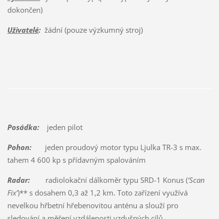
dokončen)
Uživatelé
:
žádní (pouze výzkumný stroj)
Posádka:
jeden pilot
Pohon:
jeden proudový motor typu Ljulka TR-3 s max.
tahem 4 600 kp s přídavným spalováním
Radar:
radiolokační dálkoměr typu SRD-1 Konus (
‘Scan
Fix’
)** s dosahem 0,3 až 1,2 km. Toto zařízení využívá
nevelkou hřbetní hřebenovitou anténu a slouží pro
sledování a měření vzdálenosti vzdušných cílů.