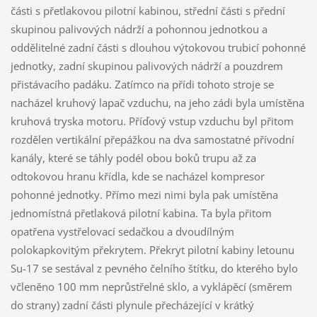
části s přetlakovou pilotní kabinou, střední části s přední
skupinou palivových nádrží a pohonnou jednotkou a
oddělitelné zadní části s dlouhou výtokovou trubicí pohonné
jednotky, zadní skupinou palivových nádrží a pouzdrem
přistávacího padáku. Zatímco na přídi tohoto stroje se
nacházel kruhový lapač vzduchu, na jeho zádi byla umístěna
kruhová tryska motoru. Příďový vstup vzduchu byl přitom
rozdělen vertikální přepážkou na dva samostatné přívodní
kanály, které se táhly podél obou boků trupu až za
odtokovou hranu křídla, kde se nacházel kompresor
pohonné jednotky. Přímo mezi nimi byla pak umístěna
jednomístná přetlaková pilotní kabina. Ta byla přitom
opatřena vystřelovací sedačkou a dvoudílným
polokapkovitým překrytem. Překryt pilotní kabiny letounu
Su-17 se sestával z pevného čelního štítku, do kterého bylo
včleněno 100 mm neprůstřelné sklo, a vyklápěcí (směrem
do strany) zadní části plynule přecházející v krátký