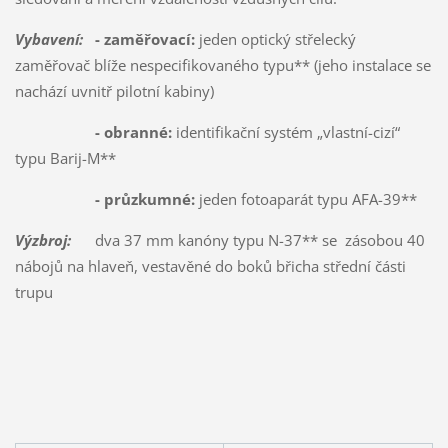
Vybavení:
- zaměřovací:
jeden optický střelecký
zaměřovač blíže nespecifikovaného typu** (jeho instalace se
nachází uvnitř pilotní kabiny)
- obranné:
identifikační systém „vlastní-cizí“
typu Barij-M**
- průzkumné:
jeden fotoaparát typu AFA-39**
Výzbroj:
dva 37 mm kanóny typu N-37** se zásobou 40
nábojů na hlaveň, vestavěné do boků břicha střední části
trupu