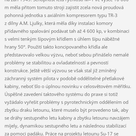
m měla přitom tomuto stroji zajistit zcela nová proudová
pohonná jednotka s axiálním kompresorem typu TR-3
z dílny A.M. Ljulky, která měla díky instalaci komory
přídavného spalování podávat tah až 4 600 kp, v kombinaci
s velmi tenkým šípovým křídlem s úhlem šípu náběžné
hrany 50°. Použití takto koncipovaného křídla ale
představovalo velkou výzvu, neboť sebou přinášelo nemalé
problémy se stabilitou a ovladatelností a pevností
konstrukce. Ještě větší výzvou se však stal již zmíněný
záchranný systém pilota v podobě oddělitelné přetlakové
kabiny, neboť šlo o úplnou novinku v celosvětovém měřítku.
Úspěšné zavedení taktového systému do praxe si totiž
vyžádalo vyřešit problémy s pyrotechnickým oddělením od
zbytku draku letounu, které muselo být provedeno tak, aby
se dráhy sestupného letu kabiny a zbytku letounu navzájem
míjely, dynamikou sestupného letu a následnou stabilizací
za pomoci padáku. Práce na projektu letounu Su-17 se