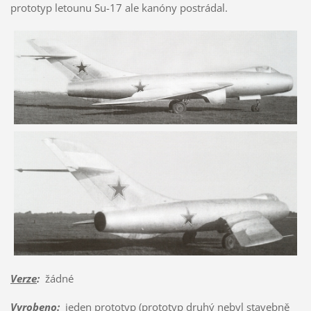
prototyp letounu Su-17 ale kanóny postrádal.
Verze
:
žádné
Vyrobeno
:
jeden prototyp (prototyp druhý nebyl stavebně