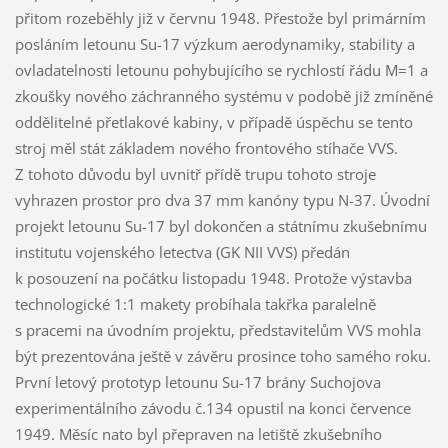
přitom rozeběhly již v červnu 1948. Přestože byl primárním
posláním letounu Su-17 výzkum aerodynamiky, stability a
ovladatelnosti letounu pohybujícího se rychlostí řádu M=1 a
zkoušky nového záchranného systému v podobě již zmíněné
oddělitelné přetlakové kabiny, v případě úspěchu se tento
stroj měl stát základem nového frontového stíhače VVS.
Z tohoto důvodu byl uvnitř přídě trupu tohoto stroje
vyhrazen prostor pro dva 37 mm kanóny typu N-37. Úvodní
projekt letounu Su-17 byl dokončen a státnímu zkušebnímu
institutu vojenského letectva (GK NII VVS) předán
k posouzení na počátku listopadu 1948. Protože výstavba
technologické 1:1 makety probíhala takřka paralelně
s pracemi na úvodním projektu, představitelům VVS mohla
být prezentována ještě v závěru prosince toho samého roku.
První letový prototyp letounu Su-17 brány Suchojova
experimentálního závodu č.134 opustil na konci července
1949. Měsíc nato byl přepraven na letiště zkušebního