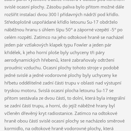
svislé ocasní plochy. Zásobu paliva bylo přitom možné dále
rozšířit instalací dvou 300 l přídavných nádrží pod křídlo.
Středoplošně uspořádané křídlo letounu Su-17 obdrželo
náběžnou hranu s úhlem šípu 50° a záporné vzepětí -5° po
celém rozpětí. Zatímco na jeho odtokové hraně se nacházel
jeden pár vztlakových klapek typu Fowler a jeden pár
křidélek, k jeho horní ploše byly uchyceny tři páry
aerodynamických hřebenů, které zabraňovaly odtržení
proudnic vzduchu. Ocasní plochy tohoto stroje v podobě
jedné svislé a jedné vodorovné plochy byly uchyceny ke
hřbetu oddělitelné zadní části trupu v oblasti nad výstupní
tryskou motoru. Svislá ocasní plocha letounu Su-17 se
přitom sestávala ze dvou částí, to dolní, která byla integrální
se zadní částí trupu, a horní, do jejíž náběžné hrany byl
včleněn dřevěný kryt radiostanice. Zatímco na odtokové
hraně obou částí svislé ocasní plochy se nacházelo směrové
kormidlo, na odtokové hraně vodorovné plochy, která