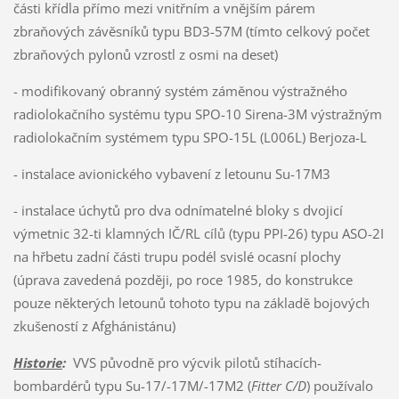
části křídla přímo mezi vnitřním a vnějším párem
zbraňových závěsníků typu BD3-57M (tímto celkový počet
zbraňových pylonů vzrostl z osmi na deset)
- modifikovaný obranný systém záměnou výstražného
radiolokačního systému typu SPO-10 Sirena-3M výstražným
radiolokačním systémem typu SPO-15L (L006L) Berjoza-L
- instalace avionického vybavení z letounu Su-17M3
- instalace úchytů pro dva odnímatelné bloky s dvojicí
výmetnic 32-ti klamných IČ/RL cílů (typu PPI-26) typu ASO-2I
na hřbetu zadní části trupu podél svislé ocasní plochy
(úprava zavedená později, po roce 1985, do konstrukce
pouze některých letounů tohoto typu na základě bojových
zkušeností z Afghánistánu)
Historie
:
VVS původně pro výcvik pilotů stíhacích-
bombardérů typu Su-17/-17M/-17M2 (
Fitter C/D
) používalo