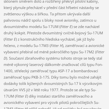
sklonem směrem dolů a rozšířený překryt pilotní kabiny,
který plynule přecházel v přední část hřbetní nástavby se
zvětšenou výškou a šířkou. Ta přitom ukrývala další
palivovou nádrž spolu s bloky nové avioniky, zatímco u
dvoumístného modelu Su-17UM (
Fitter E
) se zde nacházel
druhý kokpit. Přestože dvoumístný cvičně-bojový Su-17UM
(
Fitter E
) z konstrukčního hlediska vycházel, jak již bylo
řečeno, z modelu Su-17M3 (
Fitter H
), zaměřovací a avionické
vybavení přebíral od méně pokročilého typu Su-17M2 (
Fitter
D
). Současní zbraňového systému tohoto stroje se tedy stal
méně výkonný laserový dálkoměr-značkovač cílů typu Fon-
1400, střelecký zaměřovač typu ASP-17 a bombardovací
zaměřovač typu PKB-3-17S. Díky tomu bylo možné zahájit
dodávky tolik kýžených dvoumístných Su-17 k výcvikovým
útvarům VVS již v létě roku 1977. Protože se ale typ Su-
17UM (
Fitter E
) díky instalaci staršího zaměřovacího a
avionického vybavení pro výcvik pilotů pokročilejších Su-
17M3 (
Fitter H
) příliš nehodil, již od počátku byl považován