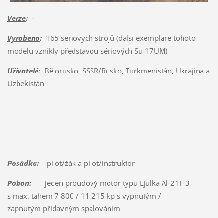
Verze
:
-
Vyrobeno
:
165 sériových strojů (další exempláře tohoto
modelu vznikly představou sériových Su-17UM)
Uživatelé
:
Bělorusko, SSSR/Rusko, Turkmenistán, Ukrajina a
Uzbekistán
Posádka:
pilot/žák a pilot/instruktor
Pohon:
jeden proudový motor typu Ljulka Al-21F-3
s max. tahem 7 800 / 11 215 kp s vypnutým /
zapnutým přídavným spalováním