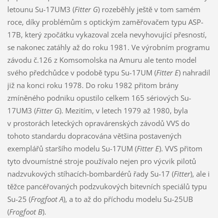
letounu Su-17UM3 (
Fitter G
) rozeběhly ještě v tom samém
roce, díky problémům s optickým zaměřovačem typu ASP-
17B, který zpočátku vykazoval zcela nevyhovující přesností,
se nakonec zatáhly až do roku 1981. Ve výrobním programu
závodu č.126 z Komsomolska na Amuru ale tento model
svého předchůdce v podobě typu Su-17UM (
Fitter E
) nahradil
již na konci roku 1978. Do roku 1982 přitom brány
zmíněného podniku opustilo celkem 165 sériových Su-
17UM3 (
Fitter G
). Mezitím, v letech 1979 až 1980, byla
v prostorách leteckých opravárenských závodů VVS do
tohoto standardu dopracována většina postavených
exemplářů staršího modelu Su-17UM (
Fitter E
). VVS přitom
tyto dvoumístné stroje používalo nejen pro výcvik pilotů
nadzvukových stíhacích-bombardérů řady Su-17 (
Fitter
), ale i
těžce pancéřovaných podzvukových bitevních speciálů typu
Su-25 (
Frogfoot A
), a to až do příchodu modelu Su-25UB
(
Frogfoot B
).