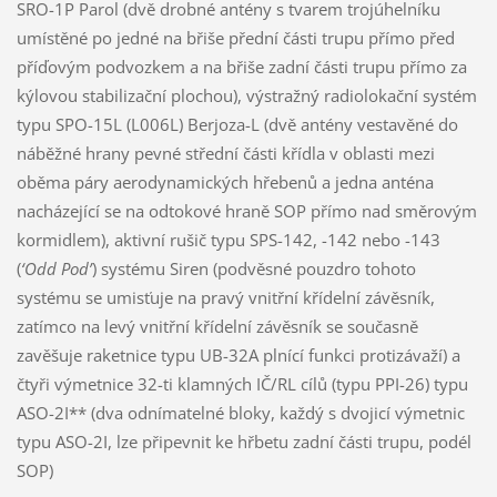
SRO-1P Parol (dvě drobné antény s tvarem trojúhelníku
umístěné po jedné na břiše přední části trupu přímo před
příďovým podvozkem a na břiše zadní části trupu přímo za
kýlovou stabilizační plochou), výstražný radiolokační systém
typu SPO-15L (L006L) Berjoza-L (dvě antény vestavěné do
náběžné hrany pevné střední části křídla v oblasti mezi
oběma páry aerodynamických hřebenů a jedna anténa
nacházející se na odtokové hraně SOP přímo nad směrovým
kormidlem), aktivní rušič typu SPS-142, -142 nebo -143
(
‘Odd Pod’
) systému Siren (podvěsné pouzdro tohoto
systému se umisťuje na pravý vnitřní křídelní závěsník,
zatímco na levý vnitřní křídelní závěsník se současně
zavěšuje raketnice typu UB-32A plnící funkci protizávaží) a
čtyři výmetnice 32-ti klamných IČ/RL cílů (typu PPI-26) typu
ASO-2I** (dva odnímatelné bloky, každý s dvojicí výmetnic
typu ASO-2I, lze připevnit ke hřbetu zadní části trupu, podél
SOP)