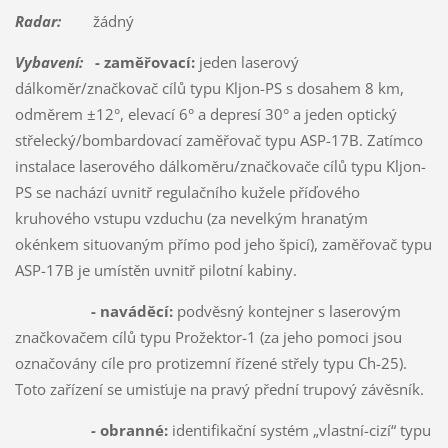
Radar:
žádný
Vybavení:
- zaměřovací:
jeden laserový
dálkoměr/značkovač cílů typu Kljon-PS s dosahem 8 km,
odměrem ±12°, elevací 6° a depresí 30° a jeden optický
střelecký/bombardovací zaměřovač typu ASP-17B. Zatímco
instalace laserového dálkoměru/značkovače cílů typu Kljon-
PS se nachází uvnitř regulačního kužele příďového
kruhového vstupu vzduchu (za nevelkým hranatým
okénkem situovaným přímo pod jeho špicí), zaměřovač typu
ASP-17B je umístěn uvnitř pilotní kabiny.
- naváděcí:
podvěsný kontejner s laserovým
značkovačem cílů typu Prožektor-1 (za jeho pomoci jsou
označovány cíle pro protizemní řízené střely typu Ch-25).
Toto zařízení se umisťuje na pravý přední trupový závěsník.
-
obranné:
identifikační systém „vlastní-cizí“ typu