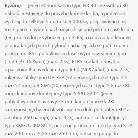
Výzbroj:
jeden 30 mm kanón typu NR-30 se zásobou 80
nábojů, vestavěný do pravého kořene křídla, a podvěsná
výzbroj do celkové hmotnosti 3 000 kg, přepravovaná na
třech párech pylonů nacházejících se pod pevnou částí křídla
(ten prostřední je vyhrazen pro PLŘS) a na dvou tandemově
uspořádaných párech pylonů nacházejících se pod trupem –
protizemní ŘS s poloaktivním laserovým navedením typu
Ch-25 (
AS-10 Karen
) (max. 2 ks), PLŘS krátkého dosahu
s pasivním IČ navedením typu R-60 (
AA-8 Aphid
) (max. 2 ks),
raketové bloky typu UB-32A (32 neřízených raket typu S-5
ráže 57 mm) a B-8M1 (20 neřízených raket typu S-8 ráže 80
mm), kanónové kontejnery typu SPPU-22-01 (jeden
pohyblivý dvouhlavňový 23 mm kanón typu GŠ-23L
s možností vychýlení hlavní směrem dolů pod úhlem 30° a
zásobou 260 nábojů) (max. 4 ks), submuniční kontejnery
typu KMGU a KMGU-2, neřízené protizemní rakety typu S-24
ráže 240 mm a S-25 ráže 250 mm, neřízené pumy do