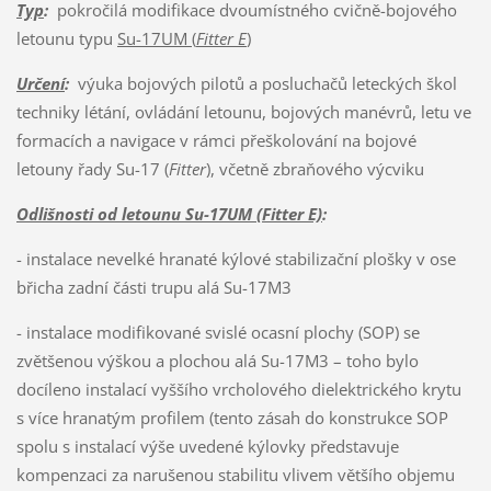
Typ
:
pokročilá modifikace dvoumístného cvičně-bojového
letounu typu
Su-17UM (
Fitter E
)
Určení
:
výuka bojových pilotů a posluchačů leteckých škol
techniky létání, ovládání letounu, bojových manévrů, letu ve
formacích a navigace v rámci přeškolování na bojové
letouny řady Su-17 (
Fitter
), včetně zbraňového výcviku
Odlišnosti od letounu Su-17UM (Fitter E)
:
- instalace nevelké hranaté kýlové stabilizační plošky v ose
břicha zadní části trupu alá Su-17M3
- instalace modifikované svislé ocasní plochy (SOP) se
zvětšenou výškou a plochou alá Su-17M3 – toho bylo
docíleno instalací vyššího vrcholového dielektrického krytu
s více hranatým profilem (tento zásah do konstrukce SOP
spolu s instalací výše uvedené kýlovky představuje
kompenzaci za narušenou stabilitu vlivem většího objemu