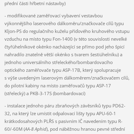
přední části hřbetní nástavby)
- modifikované zaměřovací vybavení vestavbou
výkonnějšího laserového dálkoměru/značkovače cílů typu
Kljon-PS do regulačního kuželu příďového kruhového vstupu
vzduchu na místo typu Fon-1400 (v této souvislosti nevelké
čtyřúhelníkové okénko nacházející se přímo pod jeho špicí
nahradilo znatelně větší okénko s tvarem šestiúhelníku) a
jednoho universálního střeleckého/bombardovacího
optického zaměřovače typu ASP-17B, který spolupracuje
s výše uvedeným laserovým dálkoměrem/značkovačem cílů,
do pilotní kabiny na místo zaměřovačů typu ASP-17
(střelecký) a PKB-3-17S (bombardovací)
- instalace jednoho páru zbraňových závěsníků typu PD62-
32, na který lze umístit odpalovací lišty typu APU-60-1
krátkodosahových PLŘS s pasivním IČ navedením typu R-
60/-60M (
AA-8 Aphid
), pod náběžnou hranou pevné střední