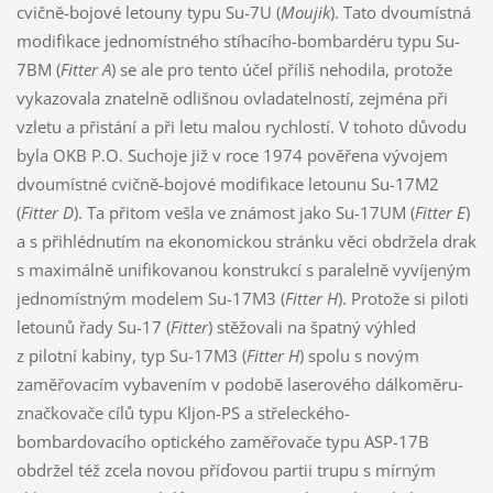
cvičně-bojové letouny typu Su-7U (
Moujik
). Tato dvoumístná
modifikace jednomístného stíhacího-bombardéru typu Su-
7BM (
Fitter A
) se ale pro tento účel příliš nehodila, protože
vykazovala znatelně odlišnou ovladatelností, zejména při
vzletu a přistání a při letu malou rychlostí. V tohoto důvodu
byla OKB P.O. Suchoje již v roce 1974 pověřena vývojem
dvoumístné cvičně-bojové modifikace letounu Su-17M2
(
Fitter D
). Ta přitom vešla ve známost jako Su-17UM (
Fitter E
)
a s přihlédnutím na ekonomickou stránku věci obdržela drak
s maximálně unifikovanou konstrukcí s paralelně vyvíjeným
jednomístným modelem Su-17M3 (
Fitter H
). Protože si piloti
letounů řady Su-17 (
Fitter
) stěžovali na špatný výhled
z pilotní kabiny, typ Su-17M3 (
Fitter H
) spolu s novým
zaměřovacím vybavením v podobě laserového dálkoměru-
značkovače cílů typu Kljon-PS a střeleckého-
bombardovacího optického zaměřovače typu ASP-17B
obdržel též zcela novou příďovou partii trupu s mírným