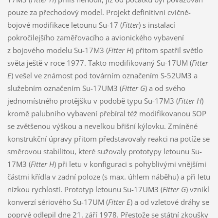
pouze za přechodový model. Projekt definitivní cvičně-
bojové modifikace letounu Su-17 (
Fitter
) s instalací
pokročilejšího zaměřovacího a avionického vybavení
z bojového modelu Su-17M3 (
Fitter H
) přitom spatřil světlo
světa ještě v roce 1977. Takto modifikovaný Su-17UM (
Fitter
E
) vešel ve známost pod továrním označením S-52UM3 a
služebním označením Su-17UM3 (
Fitter G
) a od svého
jednomístného protějšku v podobě typu Su-17M3 (
Fitter H
)
kromě palubního vybavení přebíral též modifikovanou SOP
se zvětšenou výškou a nevelkou břišní kýlovku. Zmíněné
konstrukční úpravy přitom představovaly reakci na potíže se
směrovou stabilitou, které sužovaly prototypy letounu Su-
17M3 (
Fitter H
) při letu v konfiguraci s pohyblivými vnějšími
částmi křídla v zadní poloze (s max. úhlem náběhu) a při letu
nízkou rychlostí. Prototyp letounu Su-17UM3 (
Fitter G
) vznikl
konverzí sériového Su-17UM (
Fitter E
) a od vzletové dráhy se
poprvé odlepil dne 21. září 1978. Přestože se státní zkoušky