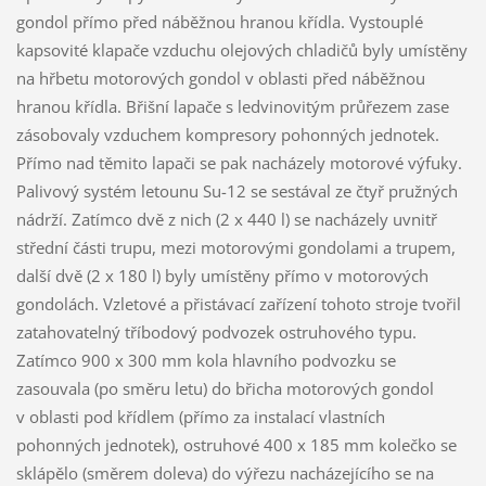
gondol přímo před náběžnou hranou křídla. Vystouplé
kapsovité klapače vzduchu olejových chladičů byly umístěny
na hřbetu motorových gondol v oblasti před náběžnou
hranou křídla. Břišní lapače s ledvinovitým průřezem zase
zásobovaly vzduchem kompresory pohonných jednotek.
Přímo nad těmito lapači se pak nacházely motorové výfuky.
Palivový systém letounu Su-12 se sestával ze čtyř pružných
nádrží. Zatímco dvě z nich (2 x 440 l) se nacházely uvnitř
střední části trupu, mezi motorovými gondolami a trupem,
další dvě (2 x 180 l) byly umístěny přímo v motorových
gondolách. Vzletové a přistávací zařízení tohoto stroje tvořil
zatahovatelný tříbodový podvozek ostruhového typu.
Zatímco 900 x 300 mm kola hlavního podvozku se
zasouvala (po směru letu) do břicha motorových gondol
v oblasti pod křídlem (přímo za instalací vlastních
pohonných jednotek), ostruhové 400 x 185 mm kolečko se
sklápělo (směrem doleva) do výřezu nacházejícího se na