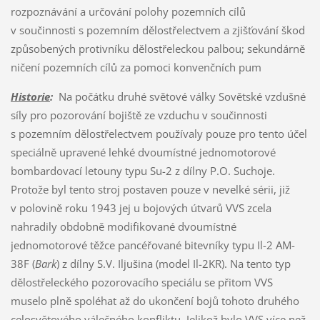
rozpoznávání a určování polohy pozemních cílů
v součinnosti s pozemním dělostřelectvem a zjišťování škod
způsobených protivníku dělostřeleckou palbou; sekundárně
ničení pozemních cílů za pomoci konvenčních pum
Historie
:
Na počátku druhé světové války Sovětské vzdušné
síly pro pozorování bojiště ze vzduchu v součinnosti
s pozemním dělostřelectvem používaly pouze pro tento účel
speciálně upravené lehké dvoumístné jednomotorové
bombardovací letouny typu Su-2 z dílny P.O. Suchoje.
Protože byl tento stroj postaven pouze v nevelké sérii, již
v polovině roku 1943 jej u bojových útvarů VVS zcela
nahradily obdobně modifikované dvoumístné
jednomotorové těžce pancéřované bitevníky typu Il-2 AM-
38F (
Bark
) z dílny S.V. Iljušina (model Il-2KR). Na tento typ
dělostřeleckého pozorovacího speciálu se přitom VVS
muselo plně spoléhat až do ukončení bojů tohoto druhého
celosvětového válečného konfliktu. Jelikož bylo VVS více než