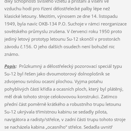
díky schopnosti svislého vzletu a přistání a visení ve
vzduchu hodí pro řízení dělostřelecké palby lépe než
klasické letouny. Mezitím, výnosem ze dne 14. listopadu
1949, byla navíc OKB-134 P.O. Suchoje v rámci reorganizace
sovětského průmyslu zrušena. V červenci roku 1950 proto
jediný letový prototyp letounu Su-12 skončil v prostorách
závodu č.156. O jeho dalších osudech není bohužel nic
známo.
Popis
:
Průzkumný a dělostřelecký pozorovací speciál typu
Su-12 byl řešen jako dvoumotorový dolnoplošník se
zdvojenou svislou ocasní plochou. Vyjma potahu
pohyblivých částí křídla a ocasních ploch, který byl plátěný,
měl drak tohoto stroje celokovovou konstrukci. Zatímco
přední část poměrně krátkého a robustního trupu letounu
Su-12 ukrývala třímístnou kabinu se sedadly pilota,
navigátora a radisty/střelce, v zadní části trupu tohoto stroje
se nacházela kabina „ocasního“ střelce. Sedadla uvnitř