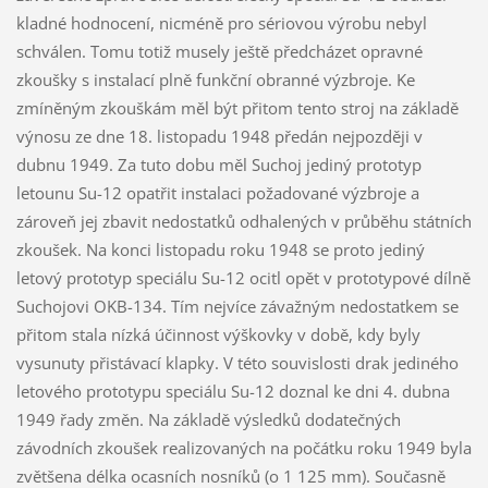
kladné hodnocení, nicméně pro sériovou výrobu nebyl
schválen. Tomu totiž musely ještě předcházet opravné
zkoušky s instalací plně funkční obranné výzbroje. Ke
zmíněným zkouškám měl být přitom tento stroj na základě
výnosu ze dne 18. listopadu 1948 předán nejpozději v
dubnu 1949. Za tuto dobu měl Suchoj jediný prototyp
letounu Su-12 opatřit instalaci požadované výzbroje a
zároveň jej zbavit nedostatků odhalených v průběhu státních
zkoušek. Na konci listopadu roku 1948 se proto jediný
letový prototyp speciálu Su-12 ocitl opět v prototypové dílně
Suchojovi OKB-134. Tím nejvíce závažným nedostatkem se
přitom stala nízká účinnost výškovky v době, kdy byly
vysunuty přistávací klapky. V této souvislosti drak jediného
letového prototypu speciálu Su-12 doznal ke dni 4. dubna
1949 řady změn. Na základě výsledků dodatečných
závodních zkoušek realizovaných na počátku roku 1949 byla
zvětšena délka ocasních nosníků (o 1 125 mm). Současně