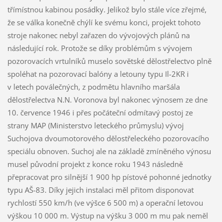
třímístnou kabinou posádky. Jelikož bylo stále více zřejmé,
že se válka konečně chýlí ke svému konci, projekt tohoto
stroje nakonec nebyl zařazen do vývojových plánů na
následující rok. Protože se díky problémům s vývojem
pozorovacích vrtulníků muselo sovětské dělostřelectvo plně
spoléhat na pozorovací balóny a letouny typu Il-2KR i
v letech poválečných, z podmětu hlavního maršála
dělostřelectva N.N. Voronova byl nakonec výnosem ze dne
10. července 1946 i přes počáteční odmítavý postoj ze
strany MAP (Ministerstvo leteckého průmyslu) vývoj
Suchojova dvoumotorového dělostřeleckého pozorovacího
speciálu obnoven. Suchoj ale na základě zmíněného výnosu
musel původní projekt z konce roku 1943 následně
přepracovat pro silnější 1 900 hp pístové pohonné jednotky
typu AŠ-83. Díky jejich instalaci měl přitom disponovat
rychlostí 550 km/h (ve výšce 6 500 m) a operační letovou
výškou 10 000 m. Výstup na výšku 3 000 m mu pak neměl