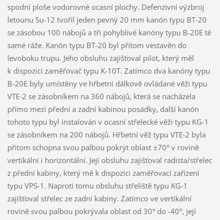
spodní ploše vodorovné ocasní plochy. Defenzivní výzbroj
letounu Su-12 tvořil jeden pevný 20 mm kanón typu BT-20
se zásobou 100 nábojů a tři pohyblivé kanóny typu B-20E té
samé ráže. Kanón typu BT-20 byl přitom vestavěn do
levoboku trupu. Jeho obsluhu zajišťoval pilot, který měl
k dispozici zaměřovač typu K-10T. Zatímco dva kanóny typu
B-20E byly umístěny ve hřbetní dálkově ovládané věži typu
VTE-2 se zásobníkem na 360 nábojů, která se nacházela
přímo mezi přední a zadní kabinou posádky, další kanón
tohoto typu byl instalován v ocasní střelecké věži typu KG-1
se zásobníkem na 200 nábojů. Hřbetní věž typu VTE-2 byla
přitom schopna svou palbou pokrýt oblast ±70° v rovině
vertikální i horizontální. Její obsluhu zajišťoval radista/střelec
z přední kabiny, který mě k dispozici zaměřovací zařízení
typu VPS-1. Naproti tomu obsluhu střeliště typu KG-1
zajišťoval střelec ze zadní kabiny. Zatímco ve vertikální
rovině svou palbou pokrývala oblast od 30° do -40°, její