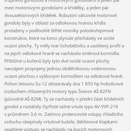
trupovou gondolou a motorovými gondolami a jeden pár
mezi motorovými gondolami a křidélky, a jeden pár
dvousektorových křidélek. Robustní válcovité motorové
gondoly byly v oblasti za odtokovou hranou křídla
protaženy v podlouhlé štíhlé nosníky poloskořepinové
konstrukce, které na konci plynule přecházely ve svislé
ocasní plochy. Ty měly tvar lichoběžníku a zaoblený profil a
na jejich odtokové hraně se nacházela směrová kormidla.
Přibližné u kořenů byly tyto dvě svislé ocasní plochy
navzájem propojeny jednou obdélníkovou vodorovnou
ocasní plochou s výškovým kormidlem na odtokové hraně.
Pohon letounu Su-12 obstarávaly dva 1 850 hp hvězdicové
(vzduchem chlazených) motory typu Švecov AŠ-82FN
(původně AŠ-82M). Ty se nacházely v přední části křídelních
gondol a roztáčely čtyřlisté tažné vrtule typu AV-9VF-21K
s průměrem 3,6 m. Zatímco prstencovité vstupy chladícího
vzduchu obepínaly vrtulové kužele, štěrbinové klapkami
opatřené výstupy se nacházely na bocích motorových