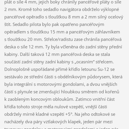
plát o síle 4 mm, jejich boky chránily pancéřové pláty o síle
2 mm. Kromě toho sedadlo navigátora obdrželo výklopné
pancéřové opěradlo s tloušťkou 8 mm a 2 mm silný ocelový
štít. Sedadlo pilota bylo pak opatřeno pancéřovým
opěradlem s tloušťkou 15 mm a pancéřovým záhlavníkem
s tloušťkou 20 mm. Střelce/radistu zase chránila pancéřová
deska o síle 12 mm. Ty byla včleněna do zadní stěny přední
kabiny. Další taková 12 mm pancéřová deska se stala
součástí zadní stěny zadní kabiny s „ocasním“ střelcem.
Dolnoplošně uspořádané přímé křídlo letounu Su-12 se
sestávalo ze střední části s obdélníkovým půdorysem, která
byla integrální s motorovými gondolami, a dvou vnějších
částí s plynule se zmenšující hloubkou směrem od kořenů
k zaobleným koncovým obloukům. Zatímco vnitřní část
křídla tohoto stroje měla nulové vzepětí, vnější části
obdržely mírně kladné vzepětí +5°. Na jeho odtokové se
nacházely dva páry vztlakových klapek, jeden pár mezi