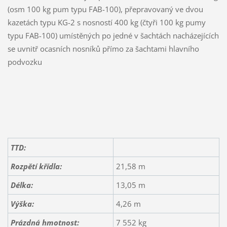
(osm 100 kg pum typu FAB-100), přepravovaný ve dvou
kazetách typu KG-2 s nosností 400 kg (čtyři 100 kg pumy
typu FAB-100) umístěných po jedné v šachtách nacházejících
se uvnitř ocasních nosníků přímo za šachtami hlavního
podvozku
TTD:
Rozpětí křídla:
21,58 m
Délka:
13,05 m
Výška:
4,26 m
Prázdná hmotnost:
7 552 kg