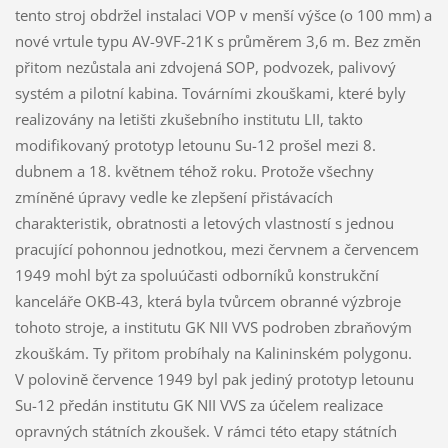
tento stroj obdržel instalaci VOP v menší výšce (o 100 mm) a
nové vrtule typu AV-9VF-21K s průměrem 3,6 m. Bez změn
přitom nezůstala ani zdvojená SOP, podvozek, palivový
systém a pilotní kabina. Továrními zkouškami, které byly
realizovány na letišti zkušebního institutu LII, takto
modifikovaný prototyp letounu Su-12 prošel mezi 8.
dubnem a 18. květnem téhož roku. Protože všechny
zmíněné úpravy vedle ke zlepšení přistávacích
charakteristik, obratnosti a letových vlastností s jednou
pracující pohonnou jednotkou, mezi červnem a červencem
1949 mohl být za spoluúčasti odborníků konstrukční
kanceláře OKB-43, která byla tvůrcem obranné výzbroje
tohoto stroje, a institutu GK NII VVS podroben zbraňovým
zkouškám. Ty přitom probíhaly na Kalininském polygonu.
V polovině července 1949 byl pak jediný prototyp letounu
Su-12 předán institutu GK NII VVS za účelem realizace
opravných státních zkoušek. V rámci této etapy státních