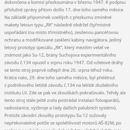
dokončena a komisí přezkoumána v březnu 1947. K podpisu
příslušné zprávy přitom došlo 17. dne toho samého měsíce.
Na základě připomínek vzešlých z přezkumu zmíněné
makety letoun typu „RK“ následně obdržel čtyřmístné
uspořádání (na místo třímístného), zesílenou pancéřovou
ochranu a modifikované zasklení kabiny navigátora. Jediný
letový prototyp speciálu „RK“, který mezitím vešel ve
známost jako Su-12, brány Suchojova experimentálního
závodu č.134 opustil v srpnu roku 1947. Od vzletové dráhy
se tento stroj poprvé odlepil dne 26. srpna téhož roku.
Krátce nato, 29. dne toho samého měsíce, byl přelétnut
z podnikového letiště závodu č.134 na letiště zkušebního
institutu LII. Zde se pak ve zkouškách pokračovalo. Tehdy ale
tento stroj stále ještě zcela postrádal instalaci fotoaparátů,
radiostanice, výzbroje a řady dalších palubních systémů.
Protože závodní zkoušky prototypu Su-12 sužovaly
nepřekonatelné potíže se spolehlivostí motorů AŠ-82M, po