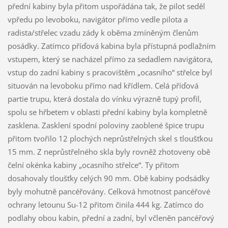
přední kabiny byla přitom uspořádána tak, že pilot seděl
vpředu po levoboku, navigátor přímo vedle pilota a
radista/střelec vzadu zády k oběma zmíněným členům
posádky. Zatímco příďová kabina byla přístupná podlažním
vstupem, který se nacházel přímo za sedadlem navigátora,
vstup do zadní kabiny s pracovištěm „ocasního“ střelce byl
situován na levoboku přímo nad křídlem. Celá příďová
partie trupu, která dostala do vínku výrazně tupý profil,
spolu se hřbetem v oblasti přední kabiny byla kompletně
zasklena. Zasklení spodní poloviny zaoblené špice trupu
přitom tvořilo 12 plochých neprůstřelných skel s tloušťkou
15 mm. Z neprůstřelného skla byly rovněž zhotoveny obě
čelní okénka kabiny „ocasního střelce“. Ty přitom
dosahovaly tloušťky celých 90 mm. Obě kabiny podsádky
byly mohutně pancéřovány. Celková hmotnost pancéřové
ochrany letounu Su-12 přitom činila 444 kg. Zatímco do
podlahy obou kabin, přední a zadní, byl včleněn pancéřový