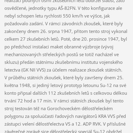
realizaci pouhých osmi zkušebních letu obdržel slabší, zato
osvědčené, jednotky typu AŠ-82FN. V této konfigurace ale
nebyl schopen letu rychlosti 550 km/h ve výšce, jak
požadovalo zadání. V rámci závodních zkoušek, které byly
zakončeny dnem 26. srpna 1947, přitom tento stroj vykonal
celkem 27 zkušebních letů. Poté, dne 20. prosince 1947, byl
po předchozí instalaci maket obranné výzbroje (vývoj
mechanizovaných střeleckých postů se totiž nacházel ve
skluzu) předán státnímu zkušebnímu institutu vojenského
letectva (GK NII VVS) za účelem realizace zkoušek státních.
V průběhu státních zkoušek, které byly završeny dnem 25.
května 1948, si jediný letový prototyp letounu Su-12 na své
konto připsal dalších 112 zkušebních letů s celkovou délkou
trvání 72 hod a 17 min. V rámci státních zkoušek byl tento
stroj testován též na Gorochoveckém dělostřeleckém
polygonu za spoluúčasti řadových navigátorů KRA VVS před
zástupci velení dělostřelectva VS a 12. ADP RVK. V příslušné
závěrečné zprávě sice dělostřelecký speciál Su-12 obdržel