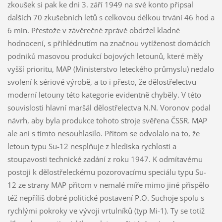
zkoušek si pak ke dni 3. září 1949 na své konto připsal
dalších 70 zkušebních letů s celkovou délkou trvání 46 hod a
6 min. Přestože v závěrečné zprávě obdržel kladné
hodnocení, s přihlédnutím na značnou vytíženost domácích
podniků masovou produkcí bojových letounů, které měly
vyšší prioritu, MAP (Ministerstvo leteckého průmyslu) nedalo
svolení k sériové výrobě, a to i přesto, že dělostřelectvu
moderní letouny této kategorie evidentně chyběly. V této
souvislosti hlavní maršál dělostřelectva N.N. Voronov podal
návrh, aby byla produkce tohoto stroje svěřena ČSSR. MAP
ale ani s tímto nesouhlasilo. Přitom se odvolalo na to, že
letoun typu Su-12 nesplňuje z hlediska rychlosti a
stoupavosti technické zadání z roku 1947. K odmítavému
postoji k dělostřeleckému pozorovacímu speciálu typu Su-
12 ze strany MAP přitom v nemalé míře mimo jiné přispělo
též nepříliš dobré politické postavení P.O. Suchoje spolu s
rychlými pokroky ve vývoji vrtulníků (typ Mi-1). Ty se totiž