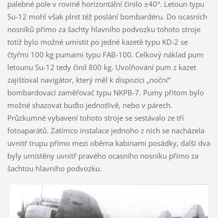
palebné pole v rovině horizontální činilo ±40°. Letoun typu
Su-12 mohl však plnit též poslání bombardéru. Do ocasních
nosníků přímo za šachty hlavního podvozku tohoto stroje
totiž bylo možné umístit po jedné kazetě typu KD-2 se
čtyřmi 100 kg pumami typu FAB-100. Celkový náklad pum
letounu Su-12 tedy činil 800 kg. Uvolňování pum z kazet
zajišťoval navigátor, který měl k dispozici „noční“
bombardovací zaměřovač typu NKPB-7. Pumy přitom bylo
možné shazovat buďto jednotlivě, nebo v párech.
Průzkumné vybavení tohoto stroje se sestávalo ze tří
fotoaparátů. Zatímco instalace jednoho z nich se nacházela
uvnitř trupu přímo mezi oběma kabinami posádky, další dva
byly umístěny uvnitř pravého ocasního nosníku přímo za
šachtou hlavního podvozku.