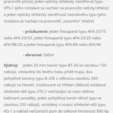
pracovišti pilota), jeden optický střelecký zaměřovač typu
VPS-1 (jeho instalace se nachází na pracovišti radisty/střelce)
a jeden optický střelecký zaměřovač neznámého typu (jeho
instalace se nachází na pracovišti „ocasního“ střelce)
- průzkumné:
jeden fotoaparát typu AFA-33/75
nebo AFA-33/50, jeden fotoaparát typu AFA-33/20 nebo
AFA-RB/20 a jeden fotoaparát typu AFA-BA nebo AFA-IM
- obranné:
žádné
Výzbroj:
jeden 20 mm kanón typu BT-20 se zásobou 100
nábojů, vestavěný do levého boku přídě trupu, dva
pohyblivé kanóny typu B-20E s celkovou zásobou 360
nábojů na hlaveň, instalované ve hřbetní dálkově ovládané
střelecké věži typu VTE-2 nacházející se mezi oběma
kabinami posádky, jeden pohyblivý kanón téhož typu se
zásobou 200 nábojů, umístěný v ocasní střelecké věži typu
KG-1 a náklad neřízených pum do celkové hmotnosti 800 kg