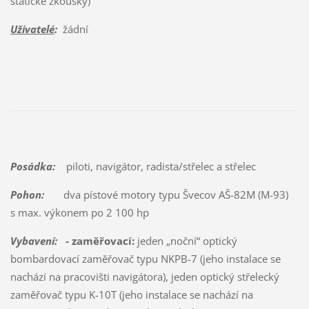
statické zkoušky)
Uživatelé
:
žádní
Posádka:
piloti, navigátor, radista/střelec a střelec
Pohon:
dva pístové motory typu Švecov AŠ-82M (M-93)
s max. výkonem po 2 100 hp
Vybavení:
- zaměřovací:
jeden „noční“ optický
bombardovací zaměřovač typu NKPB-7 (jeho instalace se
nachází na pracovišti navigátora), jeden optický střelecký
zaměřovač typu K-10T (jeho instalace se nachází na