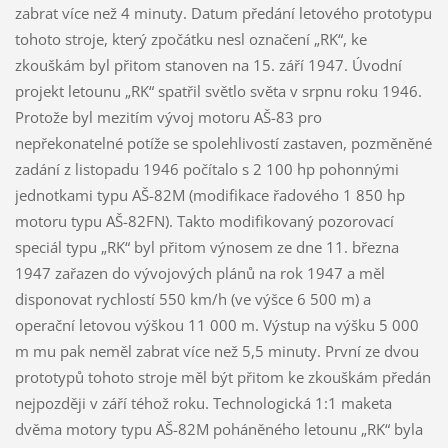
zabrat více než 4 minuty. Datum předání letového prototypu
tohoto stroje, který zpočátku nesl označení „RK“, ke
zkouškám byl přitom stanoven na 15. září 1947. Úvodní
projekt letounu „RK“ spatřil světlo světa v srpnu roku 1946.
Protože byl mezitím vývoj motoru AŠ-83 pro
nepřekonatelné potíže se spolehlivostí zastaven, pozměněné
zadání z listopadu 1946 počítalo s 2 100 hp pohonnými
jednotkami typu AŠ-82M (modifikace řadového 1 850 hp
motoru typu AŠ-82FN). Takto modifikovaný pozorovací
speciál typu „RK“ byl přitom výnosem ze dne 11. března
1947 zařazen do vývojových plánů na rok 1947 a měl
disponovat rychlostí 550 km/h (ve výšce 6 500 m) a
operační letovou výškou 11 000 m. Výstup na výšku 5 000
m mu pak neměl zabrat více než 5,5 minuty. První ze dvou
prototypů tohoto stroje měl být přitom ke zkouškám předán
nejpozději v září téhož roku. Technologická 1:1 maketa
dvěma motory typu AŠ-82M poháněného letounu „RK“ byla