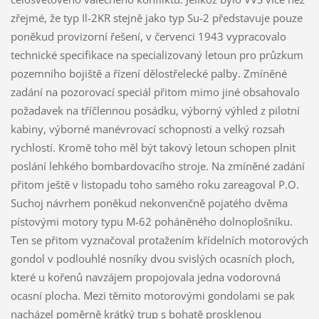
zřejmé, že typ Il-2KR stejně jako typ Su-2 představuje pouze
poněkud provizorní řešení, v červenci 1943 vypracovalo
technické specifikace na specializovaný letoun pro průzkum
pozemního bojiště a řízení dělostřelecké palby. Zmíněné
zadání na pozorovací speciál přitom mimo jiné obsahovalo
požadavek na tříčlennou posádku, výborný výhled z pilotní
kabiny, výborné manévrovací schopnosti a velký rozsah
rychlostí. Kromě toho měl být takový letoun schopen plnit
poslání lehkého bombardovacího stroje. Na zmíněné zadání
přitom ještě v listopadu toho samého roku zareagoval P.O.
Suchoj návrhem poněkud nekonvenčně pojatého dvěma
pístovými motory typu M-62 poháněného dolnoplošníku.
Ten se přitom vyznačoval protažením křídelních motorových
gondol v podlouhlé nosníky dvou svislých ocasních ploch,
které u kořenů navzájem propojovala jedna vodorovná
ocasní plocha. Mezi těmito motorovými gondolami se pak
nacházel poměrně krátký trup s bohatě prosklenou