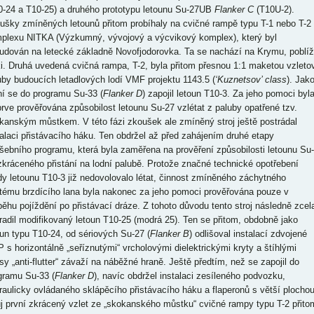
0-24 a T10-25) a druhého prototypu letounu Su-27UB
Flanker C
(T10U-2).
ušky zmíněných letounů přitom probíhaly na cvičné rampě typu T-1 nebo T-2
plexu NITKA (Výzkumný, vývojový a výcvikový komplex), který byl
udován na letecké základně Novofjodorovka. Ta se nachází na Krymu, poblíž
i. Druhá uvedená cvičná rampa, T-2, byla přitom přesnou 1:1 maketou vzleto
uby budoucích letadlových lodí VMF projektu 1143.5 (
‘Kuznetsov’ class
). Jak
ní se do programu Su-33 (
Flanker D
) zapojil letoun T10-3. Za jeho pomoci byl
prve prověřována způsobilost letounu Su-27 vzlétat z paluby opatřené tzv.
kanským můstkem. V této fázi zkoušek ale zmíněný stroj ještě postrádal
talaci přistávacího háku. Ten obdržel až před zahájením druhé etapy
šebního programu, která byla zaměřena na prověření způsobilosti letounu Su-
zkráceného přistání na lodní palubě. Protože značné technické opotřebení
dy letounu T10-3 již nedovolovalo létat, činnost zmíněného záchytného
tému brzdícího lana byla nakonec za jeho pomoci prověřována pouze v
běhu pojíždění po přistávací dráze. Z tohoto důvodu tento stroj následně zcel
radil modifikovaný letoun T10-25 (modrá 25). Ten se přitom, obdobně jako
oun typu T10-24, od sériových Su-27 (
Flanker B
) odlišoval instalací zdvojené
 s horizontálně „seříznutými“ vrcholovými dielektrickými kryty a štíhlými
esy „anti-flutter“ závaží na náběžné hraně. Ještě předtím, než se zapojil do
gramu Su-33 (
Flanker D
), navíc obdržel instalaci zesíleného podvozku,
raulicky ovládaného sklápěcího přistávacího háku a flaperonů s větší plochou
j první zkrácený vzlet ze „skokanského můstku“ cvičné rampy typu T-2 přito