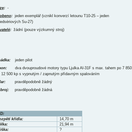
ze
:
-
obeno
:
jeden exemplář (vznikl konverzí letounu T10-25 – jeden
ředsériových Su-27)
vatelé
:
žádní (pouze výzkumný stroj)
ádka:
jeden pilot
on:
dva dvouproudové motory typu Ljulka Al-31F s max. tahem po 7 850
/ 12 500 kp s vypnutým / zapnutým přídavným spalováním
ar:
pravděpodobně žádný
broj:
pravděpodobně žádná
D:
zpětí křídla:
14,70 m
élka:
21,94 m
ýška:
?