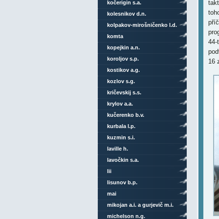
tak
kočerigin s.a.
toh
kolesnikov d.n.
pří
kolpakov-mirošničenko l.d.
pro
komta
44-
kopejkin a.n.
pod
koroljov s.p.
16 
kostikov a.g.
kozlov s.g.
kričevskij s.s.
krylov a.a.
kučerenko b.v.
kurbala l.p.
kuzmin s.i.
laville h.
lavočkin s.a.
lii
lisunov b.p.
mai
mikojan a.i. a gurjevič m.i.
michelson n.g.