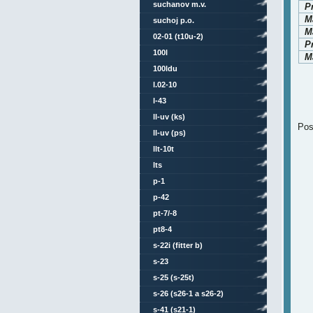
suchanov m.v.
P
M
suchoj p.o.
Ma
02-01 (t10u-2)
P
100l
Ma
100ldu
l.02-10
l-43
ll-uv (ks)
Pos
ll-uv (ps)
llt-10t
lts
p-1
p-42
pt-7/-8
pt8-4
s-22i (fitter b)
s-23
s-25 (s-25t)
s-26 (s26-1 a s26-2)
s-41 (s21-1)