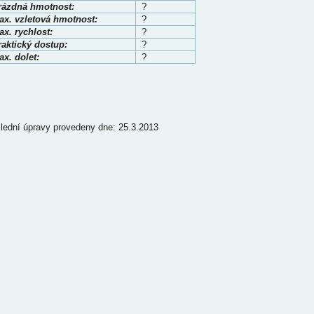
rázdná hmotnost:
?
ax. vzletová hmotnost:
?
x. rychlost:
?
raktický dostup:
?
x. dolet:
?
lední úpravy provedeny dne: 25.3.2013