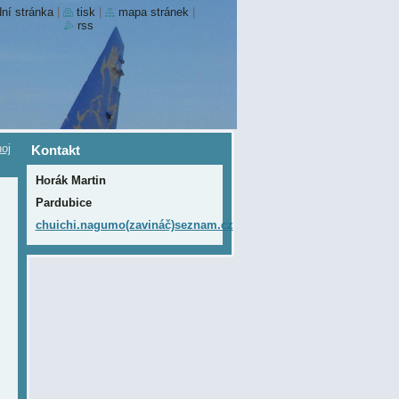
ní stránka
|
tisk
|
mapa stránek
|
rss
oj
Kontakt
Horák Martin
Pardubice
chuichi.nagumo(zavináč)seznam.cz