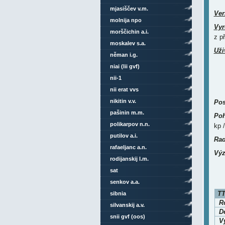
mjasiščev v.m.
Ver
molnija npo
Vyr
morščichin a.i.
z p
moskalev s.a.
Uži
něman i.g.
niai (lii gvf)
nii-1
nii erat vvs
nikitin v.v.
Pos
pašinin m.m.
Poh
polikarpov n.n.
kp 
putilov a.i.
Rad
rafaeljanc a.n.
Výz
rodijanskij l.m.
sat
senkov a.a.
TT
sibnia
Ro
silvanskij a.v.
D
snii gvf (oos)
V