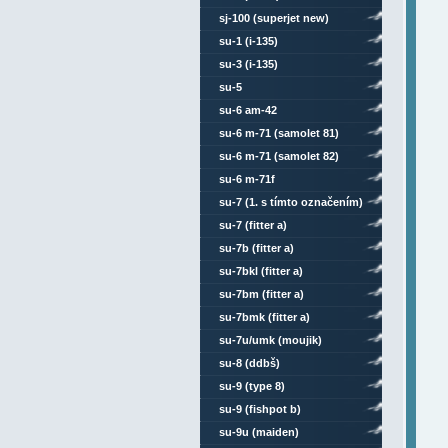
sj-100 (superjet new)
su-1 (i-135)
su-3 (i-135)
su-5
su-6 am-42
su-6 m-71 (samolet 81)
su-6 m-71 (samolet 82)
su-6 m-71f
su-7 (1. s tímto označením)
su-7 (fitter a)
su-7b (fitter a)
su-7bkl (fitter a)
su-7bm (fitter a)
su-7bmk (fitter a)
su-7u/umk (moujik)
su-8 (ddbš)
su-9 (type 8)
su-9 (fishpot b)
su-9u (maiden)