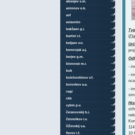
alexejev s.m.
antonov o.k.
avf
aviavnito
bakšaev g.i.
Ty
(
Fl
bartini r.l.
beljaev v.n.
Urč
bereznjak a.j.
pro
berjev g.m.
Odl
bisnovat m.r.
- i
bok
- i
bolchovitinov v.f.
oca
borovkov a.a.
- i
cagi
sim
ckb
His
cybin p.v.
stí
čeranovskij b.i.
neb
četverikov i.v.
Kon
čiževskij v.a.
114
10
florov i.f.