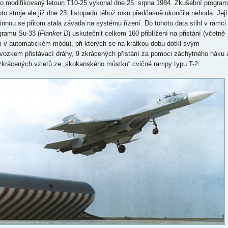
to modifikovaný letoun T10-25 vykonal dne 25. srpna 1984. Zkušební program
oto stroje ale již dne 23. listopadu téhož roku předčasně ukončila nehoda. Její
činnou se přitom stala závada na systému řízení. Do tohoto data stihl v rámci
gramu Su-33 (
Flanker D
) uskutečnit celkem 160 přiblížení na přistání (včetně
ti v automatickém módu), při kterých se na krátkou dobu dotkl svým
vozkem přistávací dráhy, 9 zkrácených přistání za pomoci záchytného háku 
zkrácených vzletů ze „skokanského můstku“ cvičné rampy typu T-2.