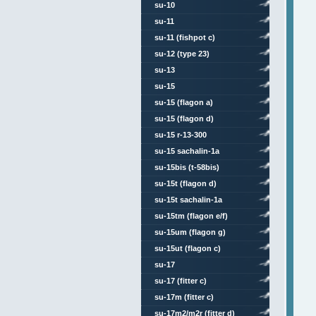
su-10
su-11
su-11 (fishpot c)
su-12 (type 23)
su-13
su-15
su-15 (flagon a)
su-15 (flagon d)
su-15 r-13-300
su-15 sachalin-1a
su-15bis (t-58bis)
su-15t (flagon d)
su-15t sachalin-1a
su-15tm (flagon e/f)
su-15um (flagon g)
su-15ut (flagon c)
su-17
su-17 (fitter c)
su-17m (fitter c)
su-17m2/m2r (fitter d)