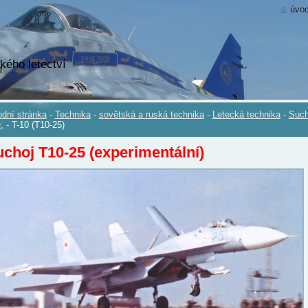
úvod
kého letectví
dní stránka
-
Technika
-
sovětská a ruská technika
-
Letecká technika
-
Such
.
-
T-10 (T10-25)
choj T10-25 (experimentální)