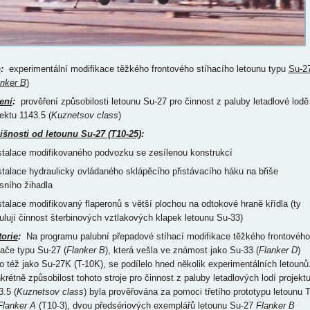
p
:
experimentální modifikace těžkého frontového stíhacího letounu typu
Su-2
anker B
)
ení
:
prověření způsobilosti letounu Su-27 pro činnost z paluby letadlové lodě
jektu 1143.5 (
Kuznetsov class
)
išnosti od letounu Su-27 (T10-25)
:
nstalace modifikovaného podvozku se zesílenou konstrukcí
nstalace hydraulicky ovládaného sklápěcího přistávacího háku na břiše
sního žihadla
nstalace modifikovaný flaperonů s větší plochou na odtokové hraně křídla (ty
ulují činnost šterbinových vztlakových klapek letounu Su-33)
torie
:
Na programu palubní přepadové stíhací modifikace těžkého frontového
hače typu Su-27 (
Flanker B
), která vešla ve známost jako Su-33 (
Flanker D
)
o též jako Su-27K (T-10K), se podílelo hned několik experimentálních letounů
krétně způsobilost tohoto stroje pro činnost z paluby letadlových lodí projekt
3.5 (
Kuznetsov class
) byla prověřována za pomoci třetího prototypu letounu T
Flanker A
(T10-3), dvou předsériových exemplářů letounu Su-27
Flanker B