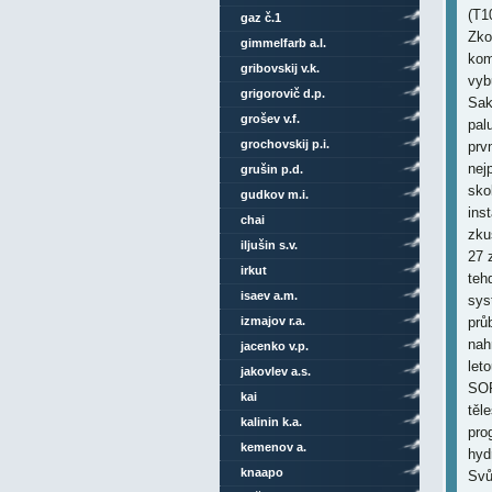
(T1
gaz č.1
Zko
gimmelfarb a.l.
kom
gribovskij v.k.
vyb
grigorovič d.p.
Sak
grošev v.f.
pal
grochovskij p.i.
prv
nej
grušin p.d.
sko
gudkov m.i.
ins
chai
zku
iljušin s.v.
27 
irkut
teh
isaev a.m.
sys
izmajov r.a.
prů
nah
jacenko v.p.
let
jakovlev a.s.
SOP
kai
těl
kalinin k.a.
pro
kemenov a.
hyd
knaapo
Svů