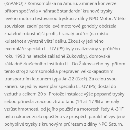
(KnAAPO) z Komsomolska na Amuru. Zmíněná konverze
přitom spočívala v náhradě standardní kruhové trysky
levého motoru testovanou tryskou z dílny NPO Motor. V této
souvislosti zadní partie levé motorové gondoly obdržela
znatelně robustnější profil, hranatý průřez (na místo
kulatého) a výrazně větší délku. Zkoušky jediného
exempláře speciálu LL-UV (PS) byly realizovány v průběhu
roku 1990 na letecké základně Žukovskyj, domovské
základně zkušebního institutu LII. Do Žukovského byl přitom
tento stroj z Komsomolska přepraven velkokapacitním
transportním letounem typu An-22 (
Cock
). Za celou svou
kariéru se jediný exemplář speciálu LL-UV (PS) dostal do
vzduchu celkem 20 x. Protože instalace výše popsané trysky
sebou přinesla značnou ztrátu tahu (14 až 17 %) a nemalý
vzrůst hmotnosti, od jejího použití na motorech řady Al-31F
bylo nakonec zcela opuštěno ve prospěch paralelně vyvíjené
pohyblivé trysky s kruhovým průřezem z dílny NPO Saturn.