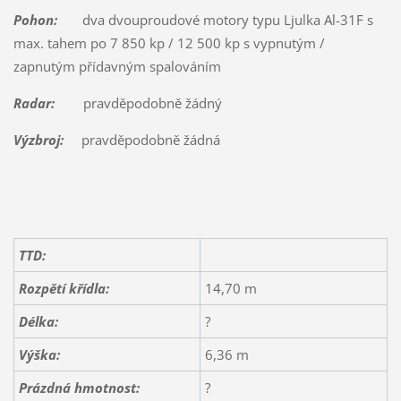
Pohon:
dva dvouproudové motory typu Ljulka Al-31F s
max. tahem po 7 850 kp / 12 500 kp s vypnutým /
zapnutým přídavným spalováním
Radar:
pravděpodobně žádný
Výzbroj:
pravděpodobně žádná
TTD:
Rozpětí křídla:
14,70 m
Délka:
?
Výška:
6,36 m
Prázdná hmotnost:
?