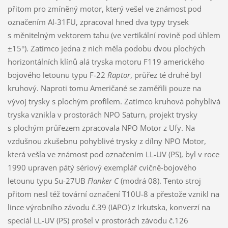
přitom pro zmíněný motor, který vešel ve známost pod
označením Al-31FU, zpracoval hned dva typy trysek
s měnitelným vektorem tahu (ve vertikální rovině pod úhlem
±15°). Zatímco jedna z nich měla podobu dvou plochých
horizontálních klínů alá tryska motoru F119 amerického
bojového letounu typu F-22
Raptor
, průřez té druhé byl
kruhový. Naproti tomu Američané se zaměřili pouze na
vývoj trysky s plochým profilem. Zatímco kruhová pohyblivá
tryska vznikla v prostorách NPO Saturn, projekt trysky
s plochým průřezem zpracovala NPO Motor z Ufy. Na
vzdušnou zkušebnu pohyblivé trysky z dílny NPO Motor,
která vešla ve známost pod označením LL-UV (PS), byl v roce
1990 upraven pátý sériový exemplář cvičně-bojového
letounu typu Su-27UB
Flanker C
(modrá 08). Tento stroj
přitom nesl též tovární označení T10U-8 a přestože vznikl na
lince výrobního závodu č.39 (IAPO) z Irkutska, konverzí na
speciál LL-UV (PS) prošel v prostorách závodu č.126