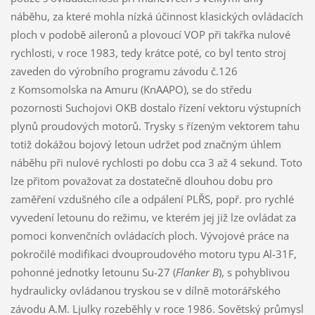
náběhu, za které mohla nízká účinnost klasických ovládacích
ploch v podobě aileronů a plovoucí VOP při takřka nulové
rychlosti, v roce 1983, tedy krátce poté, co byl tento stroj
zaveden do výrobního programu závodu č.126
z Komsomolska na Amuru (KnAAPO), se do středu
pozornosti Suchojovi OKB dostalo řízení vektoru výstupních
plynů proudových motorů. Trysky s řízeným vektorem tahu
totiž dokážou bojový letoun udržet pod značným úhlem
náběhu při nulové rychlosti po dobu cca 3 až 4 sekund. Toto
lze přitom považovat za dostatečně dlouhou dobu pro
zaměření vzdušného cíle a odpálení PLŘS, popř. pro rychlé
vyvedení letounu do režimu, ve kterém jej již lze ovládat za
pomoci konvenčních ovládacích ploch. Vývojové práce na
pokročilé modifikaci dvouproudového motoru typu Al-31F,
pohonné jednotky letounu Su-27 (
Flanker B
), s pohyblivou
hydraulicky ovládanou tryskou se v dílně motorářského
závodu A.M. Ljulky rozeběhly v roce 1986. Sovětský průmysl