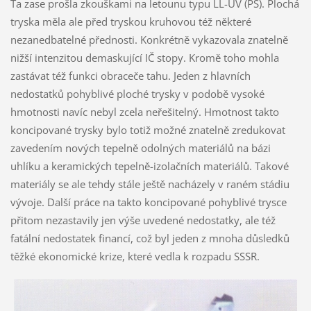
Ta zase prošla zkouškami na letounu typu LL-UV (PS). Plochá
tryska měla ale před tryskou kruhovou též některé
nezanedbatelné přednosti. Konkrétně vykazovala znatelně
nižší intenzitou demaskující IČ stopy. Kromě toho mohla
zastávat též funkci obraceče tahu. Jeden z hlavních
nedostatků pohyblivé ploché trysky v podobě vysoké
hmotnosti navíc nebyl zcela neřešitelný. Hmotnost takto
koncipované trysky bylo totiž možné znatelně zredukovat
zavedením nových tepelně odolných materiálů na bázi
uhlíku a keramických tepelně-izolačních materiálů. Takové
materiály se ale tehdy stále ještě nacházely v raném stádiu
vývoje. Další práce na takto koncipované pohyblivé trysce
přitom nezastavily jen výše uvedené nedostatky, ale též
fatální nedostatek financí, což byl jeden z mnoha důsledků
těžké ekonomické krize, které vedla k rozpadu SSSR.