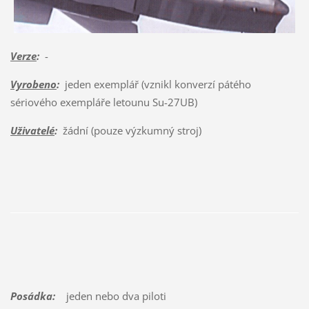
Verze
:
-
Vyrobeno
:
jeden exemplář (vznikl konverzí pátého
sériového exempláře letounu Su-27UB)
Uživatelé
:
žádní (pouze výzkumný stroj)
Posádka:
jeden nebo dva piloti