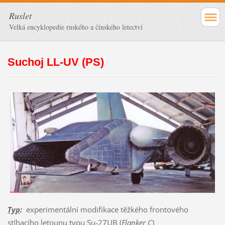
Ruslet
Velká encyklopedie ruského a čínského letectví
Suchoj LL-UV (PS)
Typ
:
experimentální modifikace těžkého frontového
stíhacího letounu typu
Su-27UB (
Flanker C
)