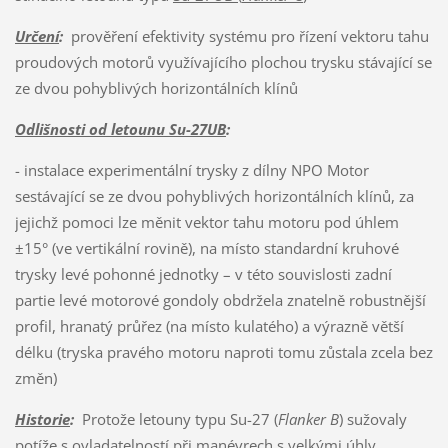
Určení
:
prověření efektivity systému pro řízení vektoru tahu
proudových motorů využívajícího plochou trysku stávající se
ze dvou pohyblivých horizontálních klínů
Odlišnosti od letounu Su-27UB
:
- instalace experimentální trysky z dílny NPO Motor
sestávající se ze dvou pohyblivých horizontálních klínů, za
jejichž pomoci lze měnit vektor tahu motoru pod úhlem
±15° (ve vertikální rovině), na místo standardní kruhové
trysky levé pohonné jednotky – v této souvislosti zadní
partie levé motorové gondoly obdržela znatelně robustnější
profil, hranatý průřez (na místo kulatého) a výrazně větší
délku (tryska pravého motoru naproti tomu zůstala zcela bez
změn)
Historie
:
Protože letouny typu Su-27 (
Flanker B
) sužovaly
potíže s ovladatelností při manévrech s velkými úhly