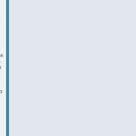
-
ti
.
ě
ý
33