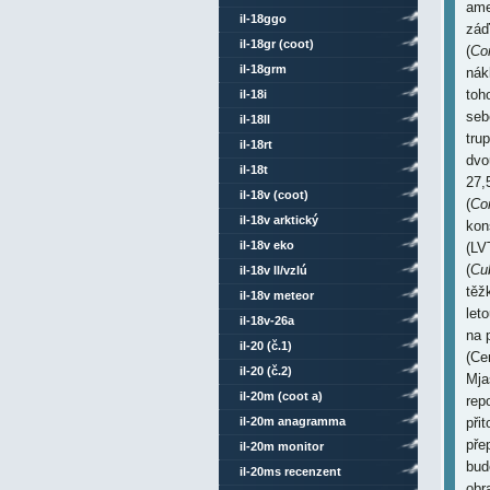
ame
il-18ggo
záď
il-18gr (coot)
(
Co
il-18grm
nák
toh
il-18i
seb
il-18ll
tru
il-18rt
dvo
il-18t
27,
il-18v (coot)
(
Co
il-18v arktický
kon
il-18v eko
(LV
(
Cu
il-18v ll/vzlú
těž
il-18v meteor
let
il-18v-26a
na 
il-20 (č.1)
(Ce
il-20 (č.2)
Mja
il-20m (coot a)
rep
il-20m anagramma
při
pře
il-20m monitor
bud
il-20ms recenzent
obr