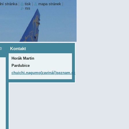
ní stránka
|
tisk
|
mapa stránek
|
rss
in
Kontakt
Horák Martin
Pardubice
chuichi.nagumo(zavináč)seznam.cz