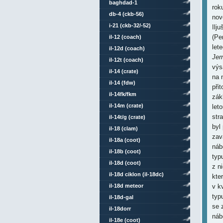
baghdad-1
rok
db-4 (ckb-56)
nov
i-21 (ckb-32/-52)
Ilj
(Pe
il-12 (coach)
let
il-12d (coach)
Jer
il-12t (coach)
výs
il-14 (crate)
na 
il-14 (fdw)
při
il-14fk/fkm
zák
il-14m (crate)
leto
str
il-14t/g (crate)
byl
il-18 (clam)
zav
il-18a (coot)
náb
il-18b (coot)
typ
il-18d (coot)
z n
il-18d ciklon (il-18dc)
kte
il-18d meteor
v k
typ
il-18d-gal
se 
il-18dorr
náb
il-18e (coot)