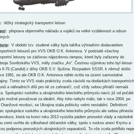
p
:
těžký strategický transportní letoun
ení
:
přeprava objemného nákladu a vojáků na velké vzdálenosti a odsun
ěných
torie
:
V období tzv. studené války byla takřka výhradním dodavatelem
nsportních letounů pro VVS OKB O.K. Antonova. V podstatě všechny
nsportní letouny se záďovou nájezdovou rampou, které byly zařazeny do
broje Sovětského VVS, měly značku „An“. Čestnou výjimkou toho byl letoun
 Il-76 (
Candid
) z dílny OKB S.V. Iljušina. Rozpadem SSSR, k němuž došlo
oce 1991, se ale OKB O.K. Antonova náhle ocitla na území samostatné
ajiny. Tímto se VVS stalo prakticky zcela závislé na dodávkách transportníc
ounů a náhradních dílů pro ně ze zahraničí, což vždy sebou přináší nemalá
ika. Spolupráci ruského a ukrajinského leteckého průmyslu navíc již od počátk
ylo možné považovat za ideální. Aby toho nebylo málo, tak v roce 2004, po
 Oranžové revoluci, se Ukrajina stala politicky velmi nestabilní. Definitivní
ec spolupráce ruského a ukrajinského leteckého průmyslu ale sebou přinesla
revoluce, která na konci roku 2013 vyústila pádem proruské vlády a následně
ou zemi uvrhla do zdlouhavé občanské války, spolu s ruskou anexí Krymu a
kou podporou proruských ukrajinských separatistů. To vše zcela pohřbilo neje