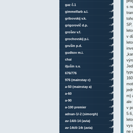
pro
gaz č.1
s n
gimmelfarb a.l.
tra
toh
gribovskij v.k.
SP,
grigorovič d.p.
let
grošev v.f.
v d
grochovskij p.i.
let
grušin p.d.
inv
gudkov m.i.
„ka
chai
výr
Jed
iljušin s.v.
typ
676/776
160
976 (mainstay c)
mot
a-50 (mainstay a)
jed
a-60
m) 
a-90
ale
a-100 premier
v p
5.6
adnan-1/-2 (simorgh)
let
av-14/il-14 (avia)
vys
av-14t/il-14t (avia)
ne 