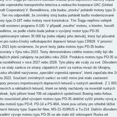
itele vojenského transportního letectva a vedoucího korporace UAC (United
craft Corporation) V. Benediktova, zda budou „stovku“ pohánět motory typu D-
. Ten mu odpověděl, že zmíněný stroj budou pohánět buďto modernizované
ory typu D-18T nebo motory nové konstrukce. Tím Šojgu nepřímo veřejně
vrdil existenci programu Il-100. V případě „nového“ motoru, o kterém, hovořil
ediktov, se podle všeho bude jednat o vyvíjený motor typu PD-35
rojektovaným tahem 35 000 kp (nebo nějaký jeho derivát), který byl původně
en pro rusko-čínský velkokapacitní dopravní letoun typu CR929. V prosinci
u 2021 bylo oznámeno, že první testy jádra motoru typu PD-35 budou
lizovány v říjnu roku 2023. Testy demonstrátoru celého motoru měly být dle
dejších plánů zahájeny na počátku roku 2024. Produkce motoru typu PD-35 s
a rozeběhnout v roce 2027 nebo 2028. Tyto plány ale vzaly za své. Důvodem
o se staly sankce ze strany západních zemí za ruskou invazi do Ukrajiny,
usku oficiálně nazývanou „speciální vojenská operace“, která započala dne 2
ra 2022. Součástí zmíněných sankcí se totiž mimo jiné stalo zastavení
pory provozu importovaných dopravních letounů u ruských aerolinek. Z 1 003
ravních a nákladních letounů, které se tehdy nacházely na inventáři ruských
olinek, bylo přitom hned 706 od západních společností Boeing nebo Airbus.
éto souvislosti před vývojem motoru typu PD-35 obdržel vyšší prioritu vývoj a
oba motorů typu PD-8, PD-14 a PS-90A, které jsou určeny pro středně těžké
ravní letouny typu
SuperJet New
, MS-21-310RUS a Tu-214. Dalším důvodem
zadění vývoje motoru typu PD-35 se ale stalo též odstoupení Ruska od