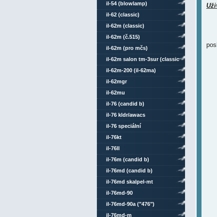
il-54 (blowlamp)
Uži
il-62 (classic)
il-62m (classic)
il-62m (č.515)
pos
il-62m (pro mčs)
il-62m salon tm-3sur (classic
comsat mod)
il-62m-200 (il-62ma)
il-62mgr
il-62mu
il-76 (candid b)
il-76 kldr/awacs
il-76 speciální
il-76kt
il-76ll
il-76m (candid b)
il-76md (candid b)
il-76md skalpel-mt
il-76md-90
il-76md-90a ("476")
il-76md-m