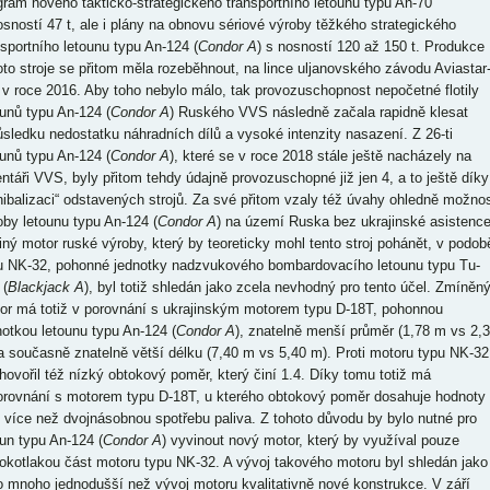
gram nového takticko-strategického transportního letounu typu An-70
osností 47 t, ale i plány na obnovu sériové výroby těžkého strategického
nsportního letounu typu An-124 (
Condor A
) s nosností 120 až 150 t. Produkce
oto stroje se přitom měla rozeběhnout, na lince uljanovského závodu Aviastar
 v roce 2016. Aby toho nebylo málo, tak provozuschopnost nepočetné flotily
ounů typu An-124 (
Condor A
) Ruského VVS následně začala rapidně klesat
ůsledku nedostatku náhradních dílů a vysoké intenzity nasazení. Z 26-ti
ounů typu An-124 (
Condor A
), které se v roce 2018 stále ještě nacházely na
entáři VVS, byly přitom tehdy údajně provozuschopné již jen 4, a to ještě díky
nibalizaci“ odstavených strojů. Za své přitom vzaly též úvahy ohledně možnos
oby letounu typu An-124 (
Condor A
) na území Ruska bez ukrajinské asistence
iný motor ruské výroby, který by teoreticky mohl tento stroj pohánět, v podob
u NK-32, pohonné jednotky nadzvukového bombardovacího letounu typu Tu-
 (
Blackjack A
), byl totiž shledán jako zcela nevhodný pro tento účel. Zmíněn
or má totiž v porovnání s ukrajinským motorem typu D-18T, pohonnou
notkou letounu typu An-124 (
Condor A
), znatelně menší průměr (1,78 m vs 2,
a současně znatelně větší délku (7,40 m vs 5,40 m). Proti motoru typu NK-32
 hovořil též nízký obtokový poměr, který činí 1.4. Díky tomu totiž má
orovnání s motorem typu D-18T, u kterého obtokový poměr dosahuje hodnoty
, více než dvojnásobnou spotřebu paliva. Z tohoto důvodu by bylo nutné pro
oun typu An-124 (
Condor A
) vyvinout nový motor, který by využíval pouze
okotlakou část motoru typu NK-32. A vývoj takového motoru byl shledán jako
o mnoho jednodušší než vývoj motoru kvalitativně nové konstrukce. V září