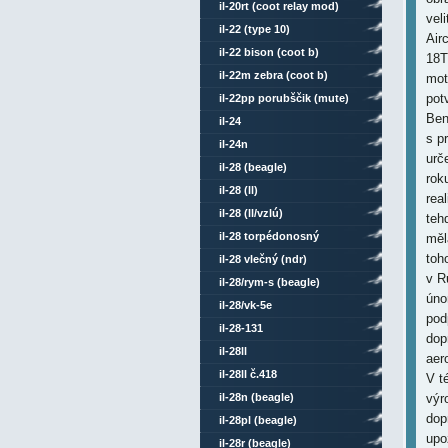
il-20rt (coot relay mod)
vel
il-22 (type 10)
Air
il-22 bison (coot b)
18T
il-22m zebra (coot b)
mot
pot
il-22pp porubščik (mute)
Ben
il-24
s p
il-24n
urč
il-28 (beagle)
rok
il-28 (ll)
rea
il-28 (ll/vzlú)
teh
il-28 torpédonosný
měl
toh
il-28 vlečný (ndr)
v R
il-28/rym-s (beagle)
úno
il-28/vk-5e
pod
il-28-131
dop
il-28ll
aer
il-28ll č.418
V t
il-28n (beagle)
výr
dop
il-28pl (beagle)
upo
il-28r (beagle)