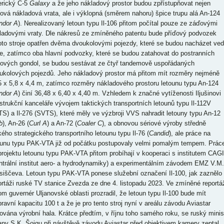
rický C-5
Galaxy
a že jeho nákladový prostor budou zpřístupňovat nejen
ová nákladová vrata, ale i výklopná (směrem nahoru) špice trupu alá An-124
ndor A
). Nerealizovaný letoun typu Il-106 přitom počítal pouze ze záďovými
ladovými vraty. Dle nákresů ze zmíněného patentu bude příďový podvozek
oto stroje opatřen dvěma dvoukolovými pojezdy, které se budou nacházet ved
e, zatímco oba hlavní podvozky, které se budou zatahovat do postranních
pových gondol, se budou sestávat ze čtyř tandemově uspořádaných
ukolových pojezdů. Jeho nákladový prostor má přitom mít rozměry nejméně
5 x 5,8 x 4,4 m, zatímco rozměry nákladového prostoru letounu typu An-124
ndor A
) činí 36,48 x 6,40 x 4,40 m. Vzhledem k značné vytíženosti Iljušinovi
strukční kanceláře vývojem taktických transportních letounů typu Il-112V
TS) a Il-276 (SVTS), které měly ve výzbroji VVS nahradit letouny typu An-12
b
), An-26 (
Curl A
) a An-72 (
Coaler C
), a obnovou sériové výroby středně
kého strategického transportního letounu typu Il-76 (
Candid
), ale práce na
ounu typu PAK-VTA již od počátku postupovaly velmi pomalým tempem. Prác
projektu letounu typu PAK-VTA přitom probíhají v kooperaci s institutem CAGI
ntrální institut aero- a hydrodynamiky) a experimentálním závodem EMZ V.M.
siščeva. Letoun typu PAK-VTA ponese služební označení Il-100, jak zaznělo
ortáži ruské TV stanice Zvezda ze dne 4. listopadu 2023. Ve zmíněné reportá
tom guvernér Uljanovské oblasti prozradil, že letoun typu Il-100 bude mít
pravní kapacitu 100 t a že je pro tento stroj nyní v areálu závodu Aviastar
ována výrobní hala. Krátce předtím, v říjnu toho samého roku, se ruský minis
any S.K. Šojgu při návštěvě závodu Aviastar před objektivem kamery zeptal