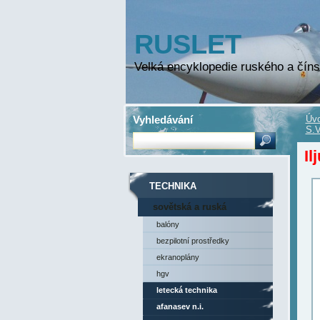
RUSLET
Velká encyklopedie ruského a číns
Vyhledávání
Úvo
S.V
Il
TECHNIKA
sovětská a ruská
technika
balóny
bezpilotní prostředky
ekranoplány
hgv
letecká technika
afanasev n.i.