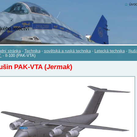
úvod
kého letectví
dní stránka
-
Technika
-
sovětská a ruská technika
-
Letecká technika
-
Iljuš
.
-
Il-100 (PAK-VTA)
jušin
PAK-VTA
(
Jermak
)