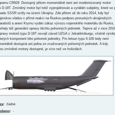
gramu CR929. Dostupný přitom momentálně není ani modernizovaný motor
u D-18T. Zmíněný motor byl totiž vyprojektován a vyráběn subjekty, které se 
padu SSSR ocitly na území Ukrajiny. Zde přitom až do roku 2014, kdy byl
ajinskou vládou v přímé reakci na Ruskou podporu proruských ukrajinských
aratistů a anexi Krymu vydán zákaz vývozu vojenského materiálu do Ruska,
bíhaly též generální opravy těchto pohonných jednotek. Teprve až v roce 201
opravy motorů typu D-18T osvojil závod UZGA z Jekatěrinburgu, včetně výrob
terých komponent této pohonné jednotky. Pro letoun typu Il-100 tedy není
entálně dostupná ani jedna ze zvažovaných pohonných jednotek. A kdy
ou zmíněné motory dostupné, je více než ve hvězdách.
ze
:
žádné
obeno
:
-