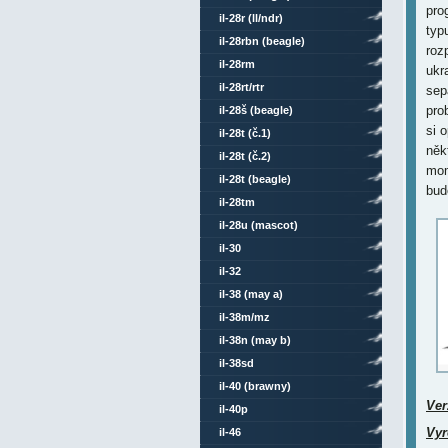
pro
il-28r (ll/ndr)
typ
il-28rbn (beagle)
roz
il-28rm
ukr
il-28rt/rtr
sep
pro
il-28š (beagle)
si 
il-28t (č.1)
něk
il-28t (č.2)
mom
il-28t (beagle)
bud
il-28tm
il-28u (mascot)
il-30
il-32
il-38 (may a)
il-38m/mz
il-38n (may b)
il-38sd
il-40 (brawny)
Ver
il-40p
Vyr
il-46