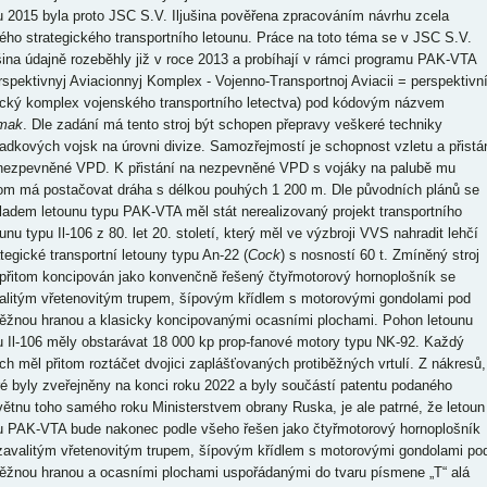
u 2015 byla proto JSC S.V. Iljušina pověřena zpracováním návrhu zcela
ého strategického transportního letounu. Práce na toto téma se v JSC S.V.
ušina údajně rozeběhly již v roce 2013 a probíhají v rámci programu PAK-VTA
rspektivnyj Aviacionnyj Komplex - Vojenno-Transportnoj Aviacii = perspektivn
ecký komplex vojenského transportního letectva) pod kódovým názvem
mak
. Dle zadání má tento stroj být schopen přepravy veškeré techniky
adkových vojsk na úrovni divize. Samozřejmostí je schopnost vzletu a přistá
nezpevněné VPD. K přistání na nezpevněné VPD s vojáky na palubě mu
tom má postačovat dráha s délkou pouhých 1 200 m. Dle původních plánů se
ladem letounu typu PAK-VTA měl stát nerealizovaný projekt transportního
unu typu Il-106 z 80. let 20. století, který měl ve výzbroji VVS nahradit lehčí
ategické transportní letouny typu An-22 (
Cock
) s nosností 60 t. Zmíněný stroj
 přitom koncipován jako konvenčně řešený čtyřmotorový hornoplošník se
alitým vřetenovitým trupem, šípovým křídlem s motorovými gondolami pod
ěžnou hranou a klasicky koncipovanými ocasními plochami. Pohon letounu
u Il-106 měly obstarávat 18 000 kp prop-fanové motory typu NK-92. Každý
ich měl přitom roztáčet dvojici zaplášťovaných protiběžných vrtulí. Z nákresů,
ré byly zveřejněny na konci roku 2022 a byly součástí patentu podaného
větnu toho samého roku Ministerstvem obrany Ruska, je ale patrné, že letoun
u PAK-VTA bude nakonec podle všeho řešen jako čtyřmotorový hornoplošník
zavalitým vřetenovitým trupem, šípovým křídlem s motorovými gondolami po
ěžnou hranou a ocasními plochami uspořádanými do tvaru písmene „T“ alá