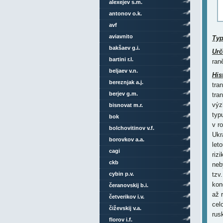
alexejev s.m.
antonov o.k.
avf
aviavnito
Ty
bakšaev g.i.
Urč
bartini r.l.
ran
beljaev v.n.
His
bereznjak a.j.
tra
berjev g.m.
tra
výz
bisnovat m.r.
typu
bok
v r
bolchovitinov v.f.
Ukr
borovkov a.a.
let
cagi
riz
ckb
neb
cybin p.v.
tzv.
kon
čeranovskij b.i.
až 
četverikov i.v.
cel
čiževskij v.a.
rus
florov i.f.