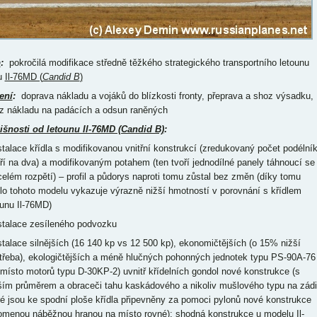
p
:
pokročilá modifikace středně těžkého strategického transportního letounu
u
Il-76MD (
Candid B
)
ení
:
doprava nákladu a vojáků do blízkosti fronty, přeprava a shoz výsadku,
z nákladu na padácích a odsun raněných
išnosti od letounu Il-76MD (Candid B)
:
nstalace křídla s modifikovanou vnitřní konstrukcí (zredukovaný počet podélní
tří na dva) a modifikovaným potahem (ten tvoří jednodílné panely táhnoucí se
celém rozpětí) – profil a půdorys naproti tomu zůstal bez změn (díky tomu
dlo tohoto modelu vykazuje výrazně nižší hmotností v porovnání s křídlem
ounu Il-76MD)
nstalace zesíleného podvozku
nstalace silnějších (16 140 kp vs 12 500 kp), ekonomičtějších (o 15% nižší
třeba), ekologičtějších a méně hlučných pohonných jednotek typu PS-90A-76
 místo motorů typu D-30KP-2) uvnitř křídelních gondol nové konstrukce (s
ším průměrem a obraceči tahu kaskádového a nikoliv mušlového typu na zádi
ré jsou ke spodní ploše křídla připevněny za pomoci pylonů nové konstrukce
lomenou náběžnou hranou na místo rovné); shodná konstrukce u modelu Il-