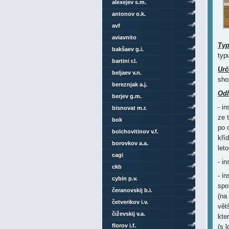
alexejev s.m.
antonov o.k.
avf
aviavnito
Ty
bakšaev g.i.
typ
bartini r.l.
Urč
beljaev v.n.
sho
bereznjak a.j.
Odl
berjev g.m.
- i
bisnovat m.r.
ze 
bok
po 
bolchovitinov v.f.
kří
borovkov a.a.
let
cagi
- i
ckb
- i
cybin p.v.
spo
čeranovskij b.i.
(na
četverikov i.v.
vět
čiževskij v.a.
kte
florov i.f.
(s 