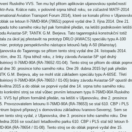
rvení Ruského VVS. Ten mu byl přitom aplikován uljanovskou společností
ktr-Avia. Krátce nato, v polovině srpna téhož roku, se zúčastnil MATF-2014
ternational Aviation Transport Forum 2014), které se konalo přímo v Uljanovsk
oblak se letoun Il-76MD-90A (78651) poprvé vydal dne 3. října 2014. Dne 21.
topadu toho samého roku byl pak formálně předán, na letišti podnikovém letišti
odu Aviastar-SP, TANTK G.M. Berjeva. Tato taganrogská konstrukční totiž
tala za úkol jej přestavět na prototyp DRLO (AWACS) speciálu typu A-100
mier
, prototyp perspektivního nástupce letounů řady A-50 (
Mainstay
).
ljanovska do Taganrogu se přitom tento stroj vydal dne 24. listopadu 2014.
itím, dne 31. října téhož roku, z linky závodu Aviastar-SP sjel druhý
dsériový Il-76MD-90A (RA-78652 /01-04). Tento stroj se přitom do oblak poprv
al dne 30. prosince toho samého roku. Dne 29. dubna 2015 byl pak předán
TK G.M. Berjeva, aby se mohl stát základem speciálu typu A-60SE. Třetí
dsériový Il-76MD-90A (RA-78653 / 01-05) brány závodu Aviastar-SP opustil d
 května 2015 a do oblak se poprvé vydal dne 14. srpna toho samého roku.
to konkrétní stroj se stal vůbec prvním letounem typu Il-76MD-90A Ruského
. VVS byl přitom formálně předán, na letišti v Uljanovsku, dne 2. prosince
5. Provozovatelem letounu Il-76MD-90A (RA-78653) se stal 610. CBP i PLS
ntrum bojové přípravy) s domovskou základnou Ivanovo-Severnyj. Sem se
tom tento stroj vydal, z Uljanovska, dne 3. prosince toho samého roku. Dne
 ledna 2016 se součástí letadlového parku 610. CBP i PLS stal též letoun Il-
D-90A (RA-78654 / 01-08). Tento stroj se do oblak poprvé vydal dne 15.