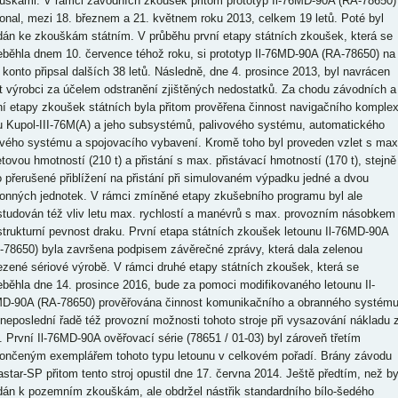
uškami. V rámci závodních zkoušek přitom prototyp Il-76MD-90A (RA-78650)
onal, mezi 18. březnem a 21. květnem roku 2013, celkem 19 letů. Poté byl
dán ke zkouškám státním. V průběhu první etapy státních zkoušek, která se
eběhla dnem 10. července téhož roku, si prototyp Il-76MD-90A (RA-78650) na
 konto připsal dalších 38 letů. Následně, dne 4. prosince 2013, byl navrácen
t výrobci za účelem odstranění zjištěných nedostatků. Za chodu závodních a
ní etapy zkoušek státních byla přitom prověřena činnost navigačního komple
u Kupol-III-76M(A) a jeho subsystémů, palivového systému, automatického
ového systému a spojovacího vybavení. Kromě toho byl proveden vzlet s max
etovou hmotností (210 t) a přistání s max. přistávací hmotností (170 t), stejně
o přerušené přiblížení na přistání při simulovaném výpadku jedné a dvou
onných jednotek. V rámci zmíněné etapy zkušebního programu byl ale
studován též vliv letu max. rychlostí a manévrů s max. provozním násobkem
strukturní pevnost draku. První etapa státních zkoušek letounu Il-76MD-90A
-78650) byla završena podpisem závěrečné zprávy, která dala zelenou
zené sériové výrobě. V rámci druhé etapy státních zkoušek, která se
eběhla dne 14. prosince 2016, bude za pomoci modifikovaného letounu Il-
D-90A (RA-78650) prověřována činnost komunikačního a obranného systém
 neposlední řadě též provozní možnosti tohoto stroje při vysazování nákladu 
u. První Il-76MD-90A ověřovací série (78651 / 01-03) byl zároveň třetím
ončeným exemplářem tohoto typu letounu v celkovém pořadí. Brány závodu
astar-SP přitom tento stroj opustil dne 17. června 2014. Ještě předtím, než by
dán k pozemním zkouškám, ale obdržel nástřik standardního bílo-šedého