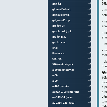
76
gaz č.1
gimmelfarb a.l.
- i
pom
gribovskij v.k.
grigorovič d.p.
- i
grošev v.f.
ana
grochovskij p.i.
- i
grušin p.d.
sta
gudkov m.i.
- i
chai
- i
iljušin s.v.
sta
676/776
- a
976 (mainstay c)
hra
a-50 (mainstay a)
His
a-60
76M
a-90
pro
a-100 premier
s p
a n
adnan-1/-2 (simorgh)
výn
av-14/il-14 (avia)
tom
av-14t/il-14t (avia)
byl