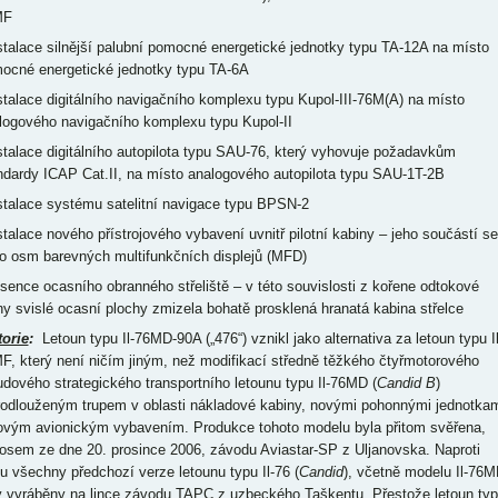
MF
nstalace silnější palubní pomocné energetické jednotky typu TA-12A na místo
ocné energetické jednotky typu TA-6A
nstalace digitálního navigačního komplexu typu Kupol-III-76M(A) na místo
logového navigačního komplexu typu Kupol-II
nstalace digitálního autopilota typu SAU-76, který vyhovuje požadavkům
ndardy ICAP Cat.II, na místo analogového autopilota typu SAU-1T-2B
nstalace systému satelitní navigace typu BPSN-2
nstalace nového přístrojového vybavení uvnitř pilotní kabiny – jeho součástí se
lo osm barevných multifunkčních displejů (MFD)
bsence ocasního obranného střeliště – v této souvislosti z kořene odtokové
ny svislé ocasní plochy zmizela bohatě prosklená hranatá kabina střelce
torie
:
Letoun typu Il-76MD-90A („476“) vznikl jako alternativa za letoun typu Il
F, který není ničím jiným, než modifikací středně těžkého čtyřmotorového
udového strategického transportního letounu typu Il-76MD (
Candid B
)
rodlouženým trupem v oblasti nákladové kabiny, novými pohonnými jednotka
ovým avionickým vybavením. Produkce tohoto modelu byla přitom svěřena,
osem ze dne 20. prosince 2006, závodu Aviastar-SP z Uljanovska. Naproti
u všechny předchozí verze letounu typu Il-76 (
Candid
), včetně modelu Il-76M
y vyráběny na lince závodu TAPC z uzbeckého Taškentu. Přestože letoun ty