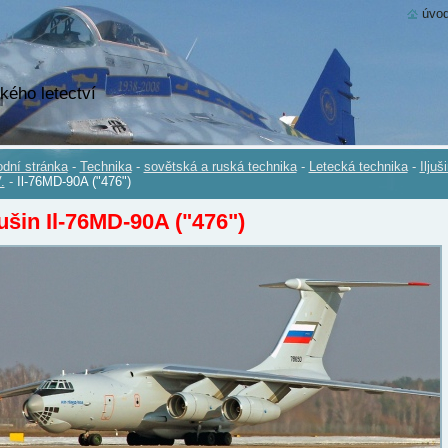
úvod
kého letectví
dní stránka
-
Technika
-
sovětská a ruská technika
-
Letecká technika
-
Iljuš
.
-
Il-76MD-90A ("476")
jušin Il-76MD-90A ("476")