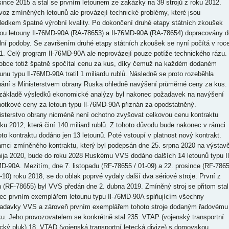
since 2015 a stal se prvním letounem ze zakázky na 39 strojů z roku 2012.
voz zmíněných letounů ale provázejí technické problémy, které jsou
ledkem špatné výrobní kvality. Po dokončení druhé etapy státních zkoušek
ou letouny Il-76MD-90A (RA-78653) a Il-76MD-90A (RA-78654) dopracovány d
ální podoby. Se završením druhé etapy státních zkoušek se nyní počítá v roc
1. Celý program Il-76MD-90A ale neprovázejí pouze potíže technického rázu.
obce totiž špatně spočítal cenu za kus, díky čemuž na každém dodaném
ounu typu Il-76MD-90A tratil 1 miliardu rublů. Následně se proto rozeběhla
nání s Ministerstvem obrany Ruska ohledně navýšení průměrné ceny za kus.
základě výsledků ekonomické analýzy byl nakonec požadavek na navýšení
notkové ceny za letoun typu Il-76MD-90A přiznán za opodstatněný.
isterstvo obrany nicméně není ochotno zvyšovat celkovou cenu kontraktu
oku 2012, která činí 140 miliard rublů. Z tohoto důvodu bude nakonec v rámci
oto kontraktu dodáno jen 13 letounů. Poté vstoupí v platnost nový kontrakt.
ámci zmíněného kontraktu, který byl podepsán dne 25. srpna 2020 na výstav
ija 2020, bude do roku 2028 Ruskému VVS dodáno dalších 14 letounů typu Il
D-90A. Mezitím, dne 7. listopadu (RF-78655 / 01-09) a 22. prosince (RF-786
1-10) roku 2018, se do oblak poprvé vydaly další dva sériové stroje. První z
h (RF-78655) byl VVS předán dne 2. dubna 2019. Zmíněný stroj se přitom stal
ec prvním exemplářem letounu typu Il-76MD-90A splňujícím všechny
adavky VVS a zároveň prvním exemplářem tohoto stroje dodaným řadovému
ku. Jeho provozovatelem se konkrétně stal 235. VTAP (vojenský transportní
ecký pluk) 18. VTAD (vojenská transportní letecká divize) s domovskou