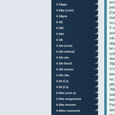
prv
il-18ggo
pot
il-18gr (coot)
(Ce
il-18grm
sta
il-18i
se 
V n
il-18ll
avi
il-18rt
rok
il-18t
ulj
il-18v (coot)
let
il-18v arktický
vyd
il-18v eko
dne
il-18v ll/vzlú
76M
V.V
il-18v meteor
let
il-18v-26a
na 
il-20 (č.1)
při
il-20 (č.2)
76M
il-20m (coot a)
šed
il-20m anagramma
let
Pot
il-20m monitor
dom
il-20ms recenzent