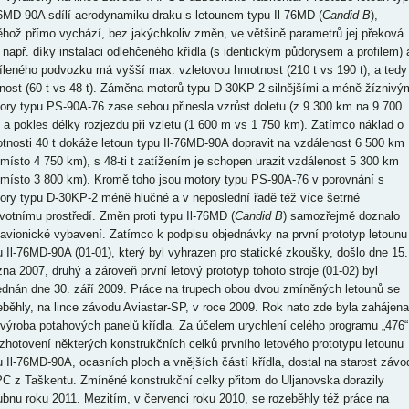
76MD-90A sdílí aerodynamiku draku s letounem typu Il-76MD (
Candid B
),
ěhož přímo vychází, bez jakýchkoliv změn, ve většině parametrů jej překová.
 např. díky instalaci odlehčeného křídla (s identickým půdorysem a profilem) 
íleného podvozku má vyšší max. vzletovou hmotnost (210 t vs 190 t), a tedy 
nost (60 t vs 48 t). Záměna motorů typu D-30KP-2 silnějšími a méně žíznivý
ory typu PS-90A-76 zase sebou přinesla vzrůst doletu (z 9 300 km na 9 700
 a pokles délky rozjezdu při vzletu (1 600 m vs 1 750 km). Zatímco náklad o
tnosti 40 t dokáže letoun typu Il-76MD-90A dopravit na vzdálenost 6 500 km
 místo 4 750 km), s 48-ti t zatížením je schopen urazit vzdálenost 5 300 km
 místo 3 800 km). Kromě toho jsou motory typu PS-90A-76 v porovnání s
ory typu D-30KP-2 méně hlučné a v neposlední řadě též více šetrné
ivotnímu prostředí. Změn proti typu Il-76MD (
Candid B
) samozřejmě doznalo
 avionické vybavení. Zatímco k podpisu objednávky na první prototyp letounu
u Il-76MD-90A (01-01), který byl vyhrazen pro statické zkoušky, došlo dne 15.
zna 2007, druhý a zároveň první letový prototyp tohoto stroje (01-02) byl
ednán dne 30. září 2009. Práce na trupech obou dvou zmíněných letounů se
eběhly, na lince závodu Aviastar-SP, v roce 2009. Rok nato zde byla zahájena
 výroba potahových panelů křídla. Za účelem urychlení celého programu „476“
 zhotovení některých konstrukčních celků prvního letového prototypu letounu
u Il-76MD-90A, ocasních ploch a vnějších částí křídla, dostal na starost závo
C z Taškentu. Zmíněné konstrukční celky přitom do Uljanovska dorazily
ubnu roku 2011. Mezitím, v červenci roku 2010, se rozeběhly též práce na