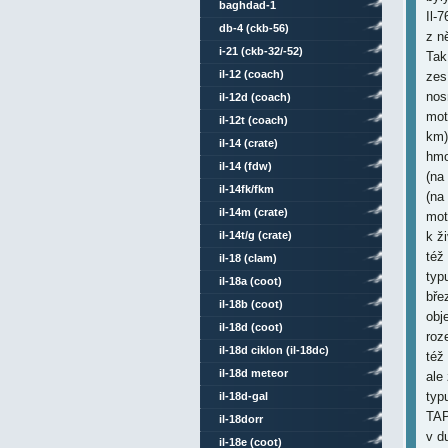
baghdad-1
Il-
db-4 (ckb-56)
z n
i-21 (ckb-32/-52)
Tak
il-12 (coach)
zes
nos
il-12d (coach)
mot
il-12t (coach)
km)
il-14 (crate)
hmo
il-14 (fdw)
(na
il-14fk/fkm
(na
il-14m (crate)
mot
il-14t/g (crate)
k ž
též
il-18 (clam)
typ
il-18a (coot)
bře
il-18b (coot)
obj
il-18d (coot)
roz
il-18d ciklon (il-18dc)
též
il-18d meteor
ale
typ
il-18d-gal
TAP
il-18dorr
v d
il-18e (coot)