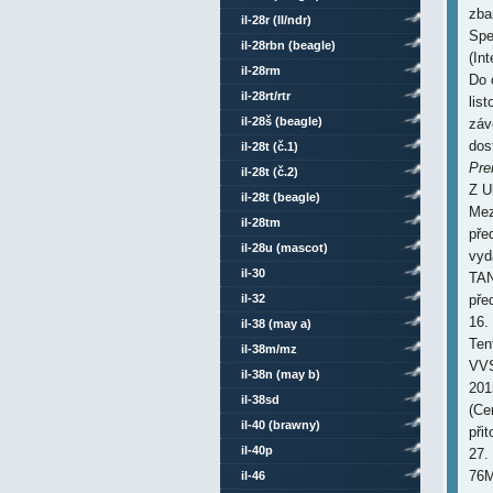
zba
il-28r (ll/ndr)
Spe
il-28rbn (beagle)
(In
il-28rm
Do 
il-28rt/rtr
lis
il-28š (beagle)
záv
dos
il-28t (č.1)
Pre
il-28t (č.2)
Z U
il-28t (beagle)
Mez
il-28tm
pře
il-28u (mascot)
vyd
il-30
TAN
il-32
pře
16.
il-38 (may a)
Ten
il-38m/mz
VVS
il-38n (may b)
201
il-38sd
(Ce
il-40 (brawny)
při
il-40p
27.
76M
il-46