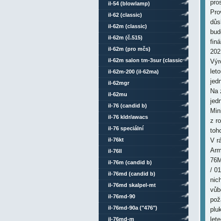
pro
il-54 (blowlamp)
Pro
il-62 (classic)
důs
il-62m (classic)
bud
il-62m (č.515)
fin
il-62m (pro mčs)
202
il-62m salon tm-3sur (classic
Výr
let
comsat mod)
il-62m-200 (il-62ma)
jed
il-62mgr
Na 
il-62mu
jed
il-76 (candid b)
Min
il-76 kldr/awacs
z r
il-76 speciální
toh
il-76kt
V r
Arm
il-76ll
76M
il-76m (candid b)
/ 0
il-76md (candid b)
nic
il-76md skalpel-mt
vůb
il-76md-90
pož
il-76md-90a ("476")
plu
let
il-76md-m