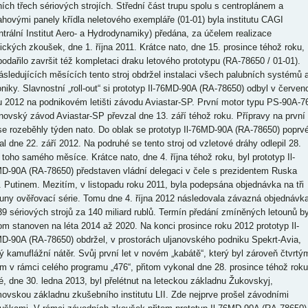
ních třech sériových strojích. Střední část trupu spolu s centroplánem a
ahovými panely křídla neletového exempláře (01-01) byla institutu CAGI
ntrální Institut Aero- a Hydrodynamiky) předána, za účelem realizace
tických zkoušek, dne 1. října 2011. Krátce nato, dne 15. prosince téhož roku,
podařilo završit též kompletaci draku letového prototypu (RA-78650 / 01-01).
ásledujících měsících tento stroj obdržel instalaci všech palubních systémů 
oniky. Slavnostní „roll-out“ si prototyp Il-76MD-90A (RA-78650) odbyl v červenc
u 2012 na podnikovém letišti závodu Aviastar-SP. První motor typu PS-90A-7
anovský závod Aviastar-SP převzal dne 13. září téhož roku. Přípravy na první
 se rozeběhly týden nato. Do oblak se prototyp Il-76MD-90A (RA-78650) poprv
al dne 22. září 2012. Na podruhé se tento stroj od vzletové dráhy odlepil 28.
 toho samého měsíce. Krátce nato, dne 4. října téhož roku, byl prototyp Il-
D-90A (RA-78650) představen vládní delegaci v čele s prezidentem Ruska
. Putinem. Mezitím, v listopadu roku 2011, byla podepsána objednávka na tři
ouny ověřovací série. Tomu dne 4. října 2012 následovala závazná objednávk
39 sériových strojů za 140 miliard rublů. Termín předání zmíněných letounů by
tom stanoven na léta 2014 až 2020. Na konci prosince roku 2012 prototyp Il-
D-90A (RA-78650) obdržel, v prostorách uljanovského podniku Spekrt-Avia,
ý kamuflážní nátěr. Svůj první let v novém „kabátě“, který byl zároveň čtvrtý
em v rámci celého programu „476“, přitom vykonal dne 28. prosince téhož roku
é, dne 30. ledna 2013, byl přelétnut na leteckou základnu Žukovskyj,
ovskou základnu zkušebního institutu LII. Zde nejprve prošel závodními