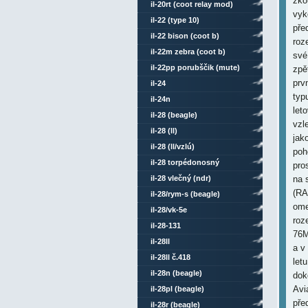
zko
il-20rt (coot relay mod)
vyk
il-22 (type 10)
pře
il-22 bison (coot b)
roz
il-22m zebra (coot b)
své
il-22pp porubščik (mute)
zpě
prv
il-24
typ
il-24n
let
il-28 (beagle)
vzl
il-28 (ll)
jak
il-28 (ll/vzlú)
poh
il-28 torpédonosný
pro
il-28 vlečný (ndr)
na 
(RA
il-28/rym-s (beagle)
ome
il-28/vk-5e
roz
il-28-131
76M
il-28ll
a v
il-28ll č.418
let
il-28n (beagle)
dok
Avi
il-28pl (beagle)
pře
il-28r (beagle)