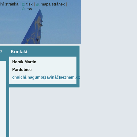
ní stránka
|
tisk
|
mapa stránek
|
rss
in
Kontakt
Horák Martin
Pardubice
chuichi.nagumo(zavináč)seznam.cz