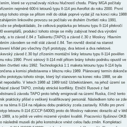
čením, které se vyznačovaly nízkou hlučností chodu. Plány MGA počítaly
ořízením nejméně 600-ti letounů typu Il-114 pro Aeroflot do roku 2000. První
totyp tohoto stroje se přitom měl do oblak poprvé vydat již na konci roku 1988
zahájením linkového provozu se počítalo ve druhém čtvrtletí roku 1991.
tože se předpokládalo, že celková poptávka po letounu typu Il-114 překročí
00 exemplářů, produkcí tohoto stroje se měly zabývat hned dva výrobní
ody, a to závod č.84 z Taškentu (TAPO) a závod č.30 z Moskvy. Hlavním
obním závodem se měl stát závod č.84. Ten rovněž dostal na starost
tovení křídel pro všechny čtyři prototypy, dva letové a dva neletové.
kevský závod č.30 byl zřízením montážní linky letounu typu Il-114 pověřen
íjnu roku 1990. První sériový Il-114 měl přitom brány tohoto podniku opustil ve
rtém čtvrtletí roku 1992. Technologická 1:1 maketa letounu typu Il-114 byla
ončena a komisi představena v březnu roku 1989. Plánovaný termín dokonče
ního prototypu tohoto stroje, který byl stanoven na konec roku 1988, se ale
nit nepodařilo. V letech 1988 až 1989 totiž Uzbekistánem, na jehož území se
házel závod TAPO, zmítaly etnické konflikty. Etničtí Rusové z řad
ěstnanců závodu TAPO proto tehdy emigrovali na území Ruska, čímž tento
nik prakticky přišel o veškerý kvalifikovaný personál. Následkem toho se zde
ce na téma Il-114 na nějakou dobu prakticky zcela zastavily. Křídlo pro první
totyp letounu Il-114 (CCCP-54000) proto do Moskvy nakonec dorazilo až v lét
u 1989, a to ještě ve velmi mizerné výrobní kvalitě. Pracovníci Iljušinovi OKB
to následně museli do jeho konstrukce vnést celou řadu změn. Kompletaci