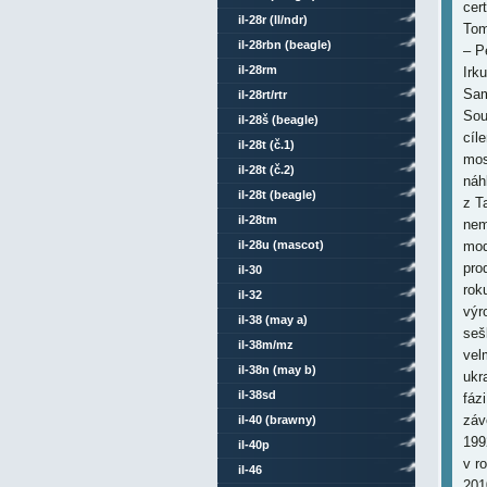
cer
il-28r (ll/ndr)
Tom
il-28rbn (beagle)
– P
il-28rm
Irk
Sam
il-28rt/rtr
Sou
il-28š (beagle)
cíl
il-28t (č.1)
mos
il-28t (č.2)
náh
il-28t (beagle)
z T
il-28tm
nem
il-28u (mascot)
mod
pro
il-30
rok
il-32
výr
il-38 (may a)
seš
il-38m/mz
vel
il-38n (may b)
ukr
il-38sd
fáz
záv
il-40 (brawny)
199
il-40p
v r
il-46
201