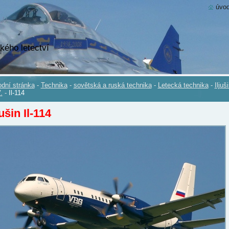
úvod
kého letectví
dní stránka
-
Technika
-
sovětská a ruská technika
-
Letecká technika
-
Iljuš
.
-
Il-114
jušin Il-114