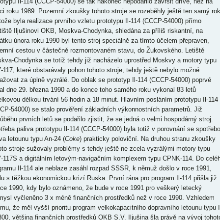
totypu Il-114 (CCCP-54000) se tak nakonec nepodařilo završit dříve, než na
ci roku 1989. Pozemní zkoušky tohoto stroje se rozeběhly ještě ten samý rok
tože byla realizace prvního vzletu prototypu Il-114 (CCCP-54000) přímo
etiště Iljušinovi OKB, Moskva-Chodynka, shledána za příliš riskantní, na
átku února roku 1990 byl tento stroj speciálně za tímto účelem přepraven,
emní cestou v částečně rozmontovaném stavu, do Žukovského. Letiště
kva-Chodynka se totiž tehdy již nacházelo uprostřed Moskvy a motory typu
-117, které obstarávaly pohon tohoto stroje, tehdy ještě nebylo možné
ažovat za úplně vyzrálé. Do oblak se prototyp Il-114 (CCCP-54000) poprvé
al dne 29. března 1990 a do konce toho samého roku vykonal 83 letů
elkovou délkou trvání 56 hodin a 18 minut. Hlavním posláním prototypu Il-114
CP-54000) se stalo prověření základních výkonnostních parametrů. Již
růběhu prvních letů se podařilo zjistit, že se jedná o velmi hospodárný stroj.
třeba paliva prototypu Il-114 (CCCP-54000) byla totiž v porovnání se spotřeb
iva letounu typu An-24 (
Coke
) prakticky poloviční. Na druhou stranu zkoušky
oto stroje sužovaly problémy s tehdy ještě ne zcela vyzrálými motory typu
-117S a digitálním letovým-navigačním komplexem typu CPNK-114. Do celé
gramu Il-114 ale neblaze zasáhl rozpad SSSR, k němuž došlo v roce 1991,
lu s těžkou ekonomickou krizí Ruska. První rána pro program Il-114 přišla již
oce 1990, kdy bylo oznámeno, že bude v roce 1991 pro veškerý letecký
mysl vyčleněno 3 x méně finančních prostředků než v roce 1990. Vzhledem
omu, že měl vyšší prioritu program velkokapacitního dopravního letounu typu I
300, většina finančních prostředků OKB S.V. Iljušina šla právě na vývoj tohot