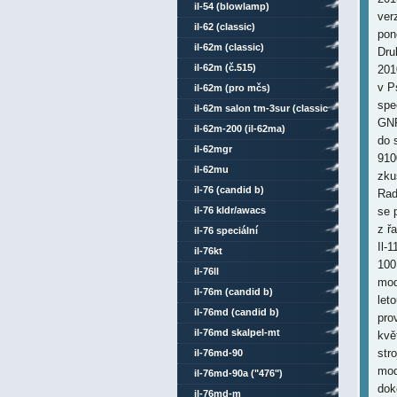
il-54 (blowlamp)
verz
il-62 (classic)
pon
il-62m (classic)
Dru
il-62m (č.515)
201
v P
il-62m (pro mčs)
spe
il-62m salon tm-3sur (classic
GNP
comsat mod)
il-62m-200 (il-62ma)
do 
il-62mgr
910
il-62mu
zku
il-76 (candid b)
Rad
il-76 kldr/awacs
se 
z ř
il-76 speciální
Il-
il-76kt
100
il-76ll
mod
il-76m (candid b)
let
il-76md (candid b)
pro
il-76md skalpel-mt
kvě
str
il-76md-90
mod
il-76md-90a ("476")
dok
il-76md-m