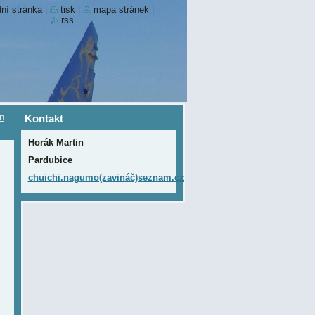
ní stránka
|
tisk
|
mapa stránek
|
rss
in
Kontakt
Horák Martin
Pardubice
chuichi.nagumo(zavináč)seznam.cz