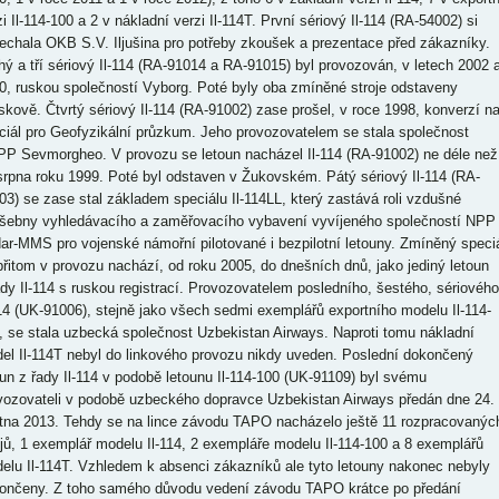
i Il-114-100 a 2 v nákladní verzi Il-114T. První sériový Il-114 (RA-54002) si
echala OKB S.V. Iljušina pro potřeby zkoušek a prezentace před zákazníky.
hý a tří sériový Il-114 (RA-91014 a RA-91015) byl provozován, v letech 2002 
0, ruskou společností Vyborg. Poté byly oba zmíněné stroje odstaveny
skově. Čtvrtý sériový Il-114 (RA-91002) zase prošel, v roce 1998, konverzí n
ciál pro Geofyzikální průzkum. Jeho provozovatelem se stala společnost
P Sevmorgheo. V provozu se letoun nacházel Il-114 (RA-91002) ne déle než
srpna roku 1999. Poté byl odstaven v Žukovském. Pátý sériový Il-114 (RA-
03) se zase stal základem speciálu Il-114LL, který zastává roli vzdušné
šebny vyhledávacího a zaměřovacího vybavení vyvíjeného společností NPP
ar-MMS pro vojenské námořní pilotované i bezpilotní letouny. Zmíněný speci
přitom v provozu nachází, od roku 2005, do dnešních dnů, jako jediný letoun
ady Il-114 s ruskou registrací. Provozovatelem posledního, šestého, sériového
114 (UK-91006), stejně jako všech sedmi exemplářů exportního modelu Il-114-
, se stala uzbecká společnost Uzbekistan Airways. Naproti tomu nákladní
el Il-114T nebyl do linkového provozu nikdy uveden. Poslední dokončený
oun z řady Il-114 v podobě letounu Il-114-100 (UK-91109) byl svému
vozovateli v podobě uzbeckého dopravce Uzbekistan Airways předán dne 24.
tna 2013. Tehdy se na lince závodu TAPO nacházelo ještě 11 rozpracovanýc
ojů, 1 exemplář modelu Il-114, 2 exempláře modelu Il-114-100 a 8 exemplářů
elu Il-114T. Vzhledem k absenci zákazníků ale tyto letouny nakonec nebyly
ončeny. Z toho samého důvodu vedení závodu TAPO krátce po předání