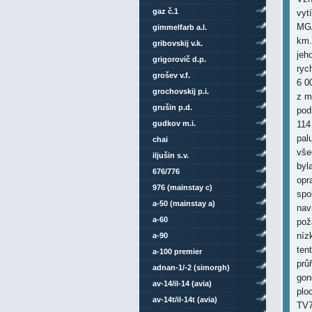
gaz č.1
vyt
MGA
gimmelfarb a.l.
km.
gribovskij v.k.
jeh
grigorovič d.p.
ryc
grošev v.f.
6 0
grochovskij p.i.
z m
grušin p.d.
pod
gudkov m.i.
114
pal
chai
vše
iljušin s.v.
byl
676/776
opr
976 (mainstay c)
spo
a-50 (mainstay a)
nav
a-60
pož
níz
a-90
ten
a-100 premier
prů
adnan-1/-2 (simorgh)
gon
av-14/il-14 (avia)
plo
av-14t/il-14t (avia)
TV7