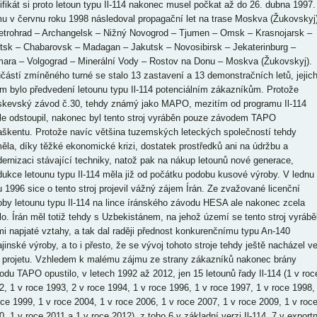
tifikát si proto letoun typu Il-114 nakonec musel počkat až do 26. dubna 1997.
u v červnu roku 1998 následoval propagační let na trase Moskva (Žukovskyj
etrohrad – Archangelsk – Nižný Novogrod – Tjumen – Omsk – Krasnojarsk –
utsk – Chabarovsk – Madagan – Jakutsk – Novosibirsk – Jekaterinburg –
ara – Volgograd – Minerální Vody – Rostov na Donu – Moskva (Žukovskyj).
částí zmíněného turné se stalo 13 zastavení a 13 demonstračních letů, jejic
em bylo předvedení letounu typu Il-114 potenciálním zákazníkům. Protože
kevský závod č.30, tehdy známý jako MAPO, mezitím od programu Il-114
le odstoupil, nakonec byl tento stroj vyráběn pouze závodem TAPO
aškentu. Protože navíc většina tuzemských leteckých společností tehdy
ěla, díky těžké ekonomické krizi, dostatek prostředků ani na údržbu a
ernizaci stávající techniky, natož pak na nákup letounů nové generace,
dukce letounu typu Il-114 měla již od počátku podobu kusové výroby. V lednu
u 1996 sice o tento stroj projevil vážný zájem Írán. Ze zvažované licenční
oby letounu typu Il-114 na lince íránského závodu HESA ale nakonec zcela
lo. Írán měl totiž tehdy s Uzbekistánem, na jehož území se tento stroj vyráběl
mi napjaté vztahy, a tak dal raději přednost konkurenčnímu typu An-140
ajinské výroby, a to i přesto, že se vývoj tohoto stroje tehdy ještě nacházel v
i projetu. Vzhledem k malému zájmu ze strany zákazníků nakonec brány
odu TAPO opustilo, v letech 1992 až 2012, jen 15 letounů řady Il-114 (1 v roc
2, 1 v roce 1993, 2 v roce 1994, 1 v roce 1996, 1 v roce 1997, 1 v roce 1998,
oce 1999, 1 v roce 2004, 1 v roce 2006, 1 v roce 2007, 1 v roce 2009, 1 v roc
0, 1 v roce 2011 a 1 v roce 2012), z toho 6 v základní verzi Il-114, 7 v exportn