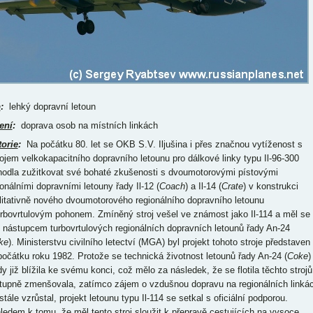
p
:
lehký dopravní letoun
ení
:
doprava osob na místních linkách
torie
:
Na počátku 80. let se OKB S.V. Iljušina i přes značnou vytíženost s
ojem velkokapacitního dopravního letounu pro dálkové linky typu Il-96-300
hodla zužitkovat své bohaté zkušenosti s dvoumotorovými pístovými
ionálními dopravními letouny řady Il-12 (
Coach
) a Il-14 (
Crate
) v konstrukci
litativně nového dvoumotorového regionálního dopravního letounu
urbovrtulovým pohonem. Zmíněný stroj vešel ve známost jako Il-114 a měl se
t nástupcem turbovrtulových regionálních dopravních letounů řady An-24
ke
). Ministerstvu civilního letectví (MGA) byl projekt tohoto stroje představen
počátku roku 1982. Protože se technická životnost letounů řady An-24 (
Coke
)
dy již blížila ke svému konci, což mělo za následek, že se flotila těchto strojů
tupně zmenšovala, zatímco zájem o vzdušnou dopravu na regionálních linká
tále vzrůstal, projekt letounu typu Il-114 se setkal s oficiální podporou.
ledem k tomu, že měl tento stroj sloužit k přepravě cestujících na vysoce