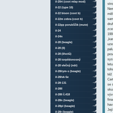
il-20rt (coot relay mod)
str
il-22 (type 10)
Nem
il-22 bison (coot b)
měl
sam
il-22m zebra (coot b)
dru
il-22pp porubščik (mute)
zce
il-24
199
il-24n
„ka
il-28 (beagle)
uze
il-28 (ll)
pal
il-28 (ll/vzlú)
pro
sys
il-28 torpédonosný
let
il-28 vlečný (ndr)
toh
il-28/rym-s (beagle)
též
il-28/vk-5e
Cer
il-28-131
se 
il-28ll
sku
výv
il-28ll č.418
fin
il-28n (beagle)
hav
il-28pl (beagle)
Jej
il-28r (beagle)