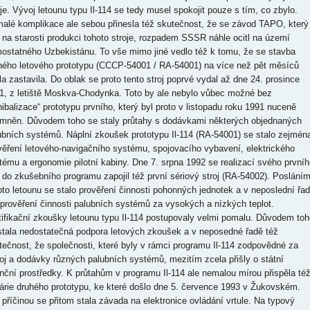
oje. Vývoj letounu typu Il-114 se tedy musel spokojit pouze s tím, co zbylo.
alé komplikace ale sebou přinesla též skutečnost, že se závod TAPO, který
 na starosti produkci tohoto stroje, rozpadem SSSR náhle ocitl na území
ostatného Uzbekistánu. To vše mimo jiné vedlo též k tomu, že se stavba
hého letového prototypu (CCCP-54001 / RA-54001) na více než pět měsíců
la zastavila. Do oblak se proto tento stroj poprvé vydal až dne 24. prosince
1, z letiště Moskva-Chodynka. Toto by ale nebylo vůbec možné bez
nibalizace“ prototypu prvního, který byl proto v listopadu roku 1991 nuceně
mněn. Důvodem toho se staly průtahy s dodávkami některých objednaných
ubních systémů. Náplní zkoušek prototypu Il-114 (RA-54001) se stalo zejmén
věření letového-navigačního systému, spojovacího vybavení, elektrického
tému a ergonomie pilotní kabiny. Dne 7. srpna 1992 se realizací svého prvníh
u do zkušebního programu zapojil též první sériový stroj (RA-54002). Poslání
oto letounu se stalo prověření činnosti pohonných jednotek a v neposlední řa
 prověření činnosti palubních systémů za vysokých a nízkých teplot.
tifikační zkoušky letounu typu Il-114 postupovaly velmi pomalu. Důvodem toh
stala nedostatečná podpora letových zkoušek a v neposedné řadě též
tečnost, že společnosti, které byly v rámci programu Il-114 zodpovědné za
oj a dodávky různých palubních systémů, mezitím zcela přišly o státní
anční prostředky. K průtahům v programu Il-114 ale nemalou mírou přispěla té
árie druhého prototypu, ke které došlo dne 5. července 1993 v Žukovském.
í příčinou se přitom stala závada na elektronice ovládání vrtule. Na typový