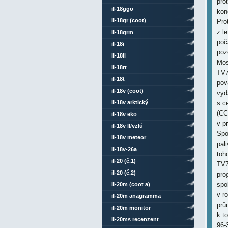
pro
il-18ggo
kon
il-18gr (coot)
Pro
z l
il-18grm
poč
il-18i
poz
il-18ll
Mos
il-18rt
TV7
il-18t
pov
il-18v (coot)
vyd
il-18v arktický
s c
(CC
il-18v eko
v p
il-18v ll/vzlú
Spo
il-18v meteor
pal
il-18v-26a
toh
il-20 (č.1)
TV7
il-20 (č.2)
pro
spo
il-20m (coot a)
v r
il-20m anagramma
prů
il-20m monitor
k t
il-20ms recenzent
96-