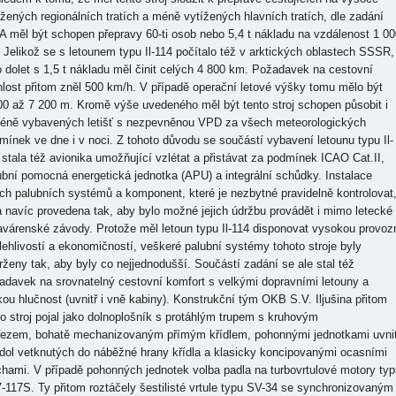
ížených regionálních tratích a méně vytížených hlavních tratích, dle zadání
 měl být schopen přepravy 60-ti osob nebo 5,4 t nákladu na vzdálenost 1 00
 Jelikož se s letounem typu Il-114 počítalo též v arktických oblastech SSSR,
o dolet s 1,5 t nákladu měl činit celých 4 800 km. Požadavek na cestovní
hlost přitom zněl 500 km/h. V případě operační letové výšky tomu mělo být
00 až 7 200 m. Kromě výše uvedeného měl být tento stroj schopen působit i
éně vybavených letišť s nezpevněnou VPD za všech meteorologických
mínek ve dne i v noci. Z tohoto důvodu se součástí vybavení letounu typu Il-
 stala též avionika umožňující vzlétat a přistávat za podmínek ICAO Cat.II,
ubní pomocná energetická jednotka (APU) a integrální schůdky. Instalace
ch palubních systémů a komponent, které je nezbytné pravidelně kontrolovat
a navíc provedena tak, aby bylo možné jejich údržbu provádět i mimo letecké
avárenské závody. Protože měl letoun typu Il-114 disponovat vysokou provoz
lehlivostí a ekonomičností, veškeré palubní systémy tohoto stroje byly
rženy tak, aby byly co nejjednodušší. Součástí zadání se ale stal též
adavek na srovnatelný cestovní komfort s velkými dopravními letouny a
kou hlučnost (uvnitř i vně kabiny). Konstrukční tým OKB S.V. Iljušina přitom
to stroj pojal jako dolnoplošník s protáhlým trupem s kruhovým
řezem, bohatě mechanizovaným přímým křídlem, pohonnými jednotkami uvnit
dol vetknutých do náběžné hrany křídla a klasicky koncipovanými ocasními
chami. V případě pohonných jednotek volba padla na turbovrtulové motory typ
-117S. Ty přitom roztáčely šestilisté vrtule typu SV-34 se synchronizovaným