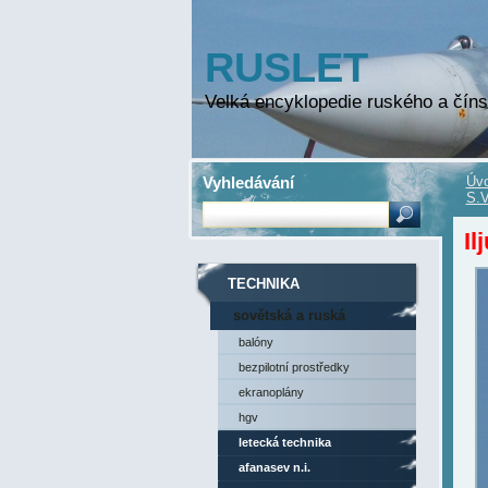
RUSLET
Velká encyklopedie ruského a číns
Vyhledávání
Úvo
S.V
Il
TECHNIKA
sovětská a ruská
technika
balóny
bezpilotní prostředky
ekranoplány
hgv
letecká technika
afanasev n.i.