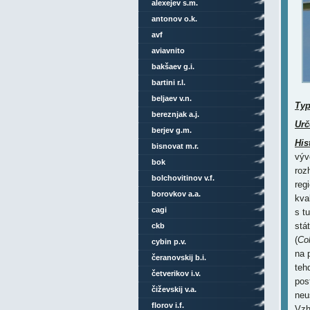
alexejev s.m.
antonov o.k.
avf
aviavnito
bakšaev g.i.
bartini r.l.
beljaev v.n.
Ty
bereznjak a.j.
Urč
berjev g.m.
His
bisnovat m.r.
výv
bok
roz
bolchovitinov v.f.
reg
borovkov a.a.
kva
cagi
s t
stá
ckb
(
Co
cybin p.v.
na 
čeranovskij b.i.
teh
četverikov i.v.
pos
čiževskij v.a.
neus
florov i.f.
Vzh