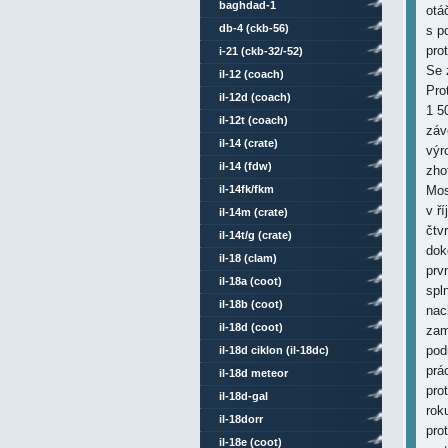
baghdad-1
otá
db-4 (ckb-56)
s p
pro
i-21 (ckb-32/-52)
Se 
il-12 (coach)
Pro
il-12d (coach)
1 5
il-12t (coach)
záv
il-14 (crate)
výr
il-14 (fdw)
zho
il-14fk/fkm
Mos
v ř
il-14m (crate)
čtv
il-14t/g (crate)
dok
il-18 (clam)
prv
il-18a (coot)
spl
il-18b (coot)
nac
il-18d (coot)
zam
pod
il-18d ciklon (il-18dc)
prá
il-18d meteor
pro
il-18d-gal
rok
il-18dorr
pro
il-18e (coot)