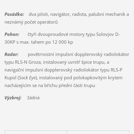
Posádka:
dva piloti, navigátor, radista, palubní mechanik a
neznámý počet operátorů
Pohon:
čtyři dvouproudové motory typu Solovjov D-
30KP s max. tahem po 12 000 kp
Radar:
povětrnostní impulsní dopplerovský radiolokátor
typu RLS-N Groza, instalovaný uvnitř špice trupu, a
navigační impulsní dopplerovský radiolokátor typu RLS-P
Kupol (
Sock Eye
), instalovaný pod polokapkovitým krytem
nacházejícím se na břichu přední části trupu
Výzbroj:
žádná