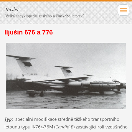
Ruslet
Velká encyklopedie ruského a čínského letectví
Iljušin 676 a 776
Typ
:
speciální modifikace středně těžkého transportního
letounu typu
Il-76/-76M (
Candid B
)
zastávající roli vzdušného