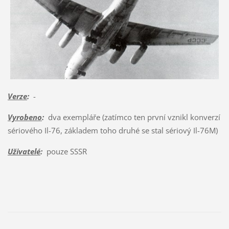
Verze
:
-
Vyrobeno
:
dva exempláře (zatímco ten první vznikl konverzí
sériového Il-76, základem toho druhé se stal sériový Il-76M)
Uživatelé
:
pouze SSSR