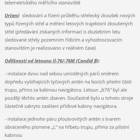
telemetrického měřícího stanoviště
Určení
:
sledování a řízení průběhu střelecký zkoušek nových
typů řízených střel a měření letových trajektorií zkoušených
střel (předávání získaných informací o zkušebním letu
sledované střely pozemním řídícím a vyhodnocovacím
stanovištím je realizováno v reálném čase)
Odlišnosti od letounu Il-76/-76M (Candid B)
:
- instalace dvou nad sebou umístěných párů směrem
dopředu vybíhajících tyčových antén na bocích přední části
trupu, přímo za kabinou navigátora. Letoun „676“ byl ale
později těchto antén zbaven. Součastně bylo u tohoto stroje
částečně zakryto zasklení příďové kabiny navigátora.
- instalace jednoho páru ploutvovitých antén s tvarem
obráceného písmene „L“ na hřbetu trupu, přímo za pilotní
kabinou