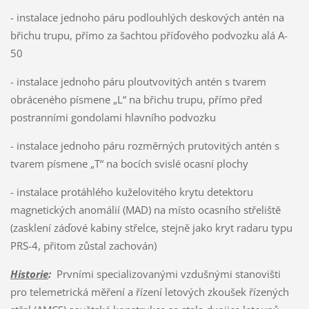
- instalace jednoho páru podlouhlých deskových antén na
břichu trupu, přímo za šachtou příďového podvozku alá A-
50
- instalace jednoho páru ploutvovitých antén s tvarem
obráceného písmene „L“ na břichu trupu, přímo před
postranními gondolami hlavního podvozku
- instalace jednoho páru rozměrných prutovitých antén s
tvarem písmene „T“ na bocích svislé ocasní plochy
- instalace protáhlého kuželovitého krytu detektoru
magnetických anomálií (MAD) na místo ocasního střeliště
(zasklení záďové kabiny střelce, stejně jako kryt radaru typu
PRS-4, přitom zůstal zachován)
Historie
:
Prvními specializovanými vzdušnými stanovišti
pro telemetrická měření a řízení letových zkoušek řízených