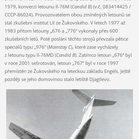
1979, konverzí letounu Il-76M (
Candid B
) (v.č. 083414425 /
CCCP-86024). Provozovatelem obou zmíněných letounů se
stal zkušební institut LII ze Žukovského. V letech 1977 až
1983 přitom letouny „676 a „776“ vykonaly přes 600
zkušebních letů. Poté poslání těchto strojů převzala pětice
speciálů typu „976“ (
Mainstay C
), které zase vycházely
z letounu typu Il-76MD (
Candid B
). Zatímco letoun „676“ byl
v roce 2001 sešrotován, letoun „767“ byl v roce 1997
přemístěn ze Žukovského na leteckou základu Engels. Ještě
později se jeho domovinou stalo letiště Djagilevo.