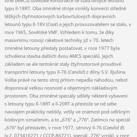
střel (AMCS) sovětské konstrukce se stala dvojice letounů
typu Il-18RT. Oba zmíněné stroje vznikly konverzí středně
těžkých čtyřmotorových turbovrtulových dopravních
letounů typu Il-18V (
Coot
) a jejich provozovatelem se stalo, v
roce 1965, Sovětské VMF. Vzhledem k tomu, že díky
masivnímu rozvoji raketové techniky již v 70. letech
zmíněné letouny přestaly postačovat, v roce 1977 byla
schválena stavba dalších dvou AMCS speciálů. Jejich
základem se ale tentokrát staly čtyřmotorové proudové
transportní letouny typu Il-76 (
Candid
) z dílny S.V. Iljušina.
Volba právě na tento stroj přitom nepadla náhodou, neboť
disponoval velkou nosností a objemným nákladovým
prostorem. Oba zmíněné speciály sdílely některé vybavení
s letouny typu Il-18RT a Il-20RT a přestože se od sebe
navzájem prakticky nelišily, vešly ve známost pod odlišným
kódovým označením, a to „676“ a „776“. Zatímco na speciál
„676“ byl přestavěn, v roce 1977, sériový Il-76 (
Candid B
)
(v.č. 073410271 / CCCP-86721), speciál „776“ vznikl, v roce