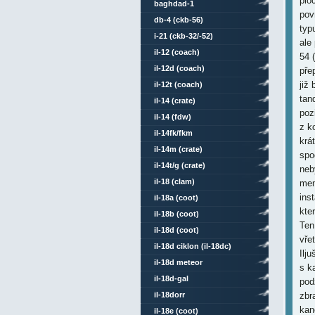
plo
baghdad-1
pov
db-4 (ckb-56)
typu
i-21 (ckb-32/-52)
ale
il-12 (coach)
54 (
il-12d (coach)
pře
již 
il-12t (coach)
tan
il-14 (crate)
poz
il-14 (fdw)
z k
il-14fk/fkm
krá
il-14m (crate)
spo
il-14t/g (crate)
neb
il-18 (clam)
men
ins
il-18a (coot)
kte
il-18b (coot)
Ten
il-18d (coot)
vře
il-18d ciklon (il-18dc)
Ilj
il-18d meteor
s k
il-18d-gal
pod
il-18dorr
zbr
kan
il-18e (coot)