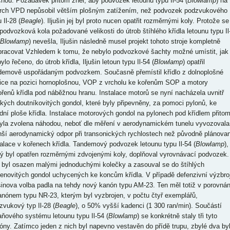
chou. Požadavek přitom zněl, aby podvozek letounu typu Il-54 (
Blowlamp
) na
rch VPD nepůsobil větším plošným zatížením, než podvozek podzvukového
 Il-28 (
Beagle
). Iljušin jej byl proto nucen opatřit rozměrnými koly. Protože se
 podvozková kola požadované velikosti do útrob štíhlého křídla letounu typu Il
Blowlamp
) nevešla, Iljušin následně musel projekt tohoto stroje kompletně
pracovat Vzhledem k tomu, že nebylo podvozkové šachty možné umístit, jak
bylo řečeno, do útrob křídla, Iljušin letoun typu Il-54 (
Blowlamp
) opatřil
demově uspořádaným podvozkem. Současně přemístil křídlo z dolnoplošné
ice na pozici hornoplošnou, VOP z vrcholu ke kořenům SOP a motory
ořenů křídla pod náběžnou hranu. Instalace motorů se nyní nacházela uvnitř
tkých doutníkovitých gondol, které byly připevněny, za pomoci pylonů, ke
dní ploše křídla. Instalace motorových gondol na pylonech pod křídlem přito
yla zvolena náhodou, neboť dle měření v aerodynamickém tunelu vyvozovala
ší aerodynamický odpor při transonických rychlostech než původně plánova
talace v kořenech křídla. Tandemový podvozek letounu typu Il-54 (
Blowlamp
),
rý byl opatřen rozměrnými zdvojenými koly, doplňoval vyrovnávací podvozek.
 byl osazen malými jednoduchými kolečky a zasouval se do štíhlých
tenovitých gondol uchycených ke koncům křídla. V případě defenzivní výzbro
ušinova volba padla na tehdy nový kanón typu AM-23. Ten měl totiž v porovnán
anónem typu NR-23, kterým byl vyzbrojen, v počtu čtyř exemplářů,
zvukový typ Il-28 (
Beagle
), o 50% vyšší kadenci (1 300 ran/min). Součástí
aňového systému letounu typu Il-54 (
Blowlamp
) se konkrétně staly tři tyto
óny. Zatímco jeden z nich byl napevno vestavěn do přídě trupu, zbylé dva by