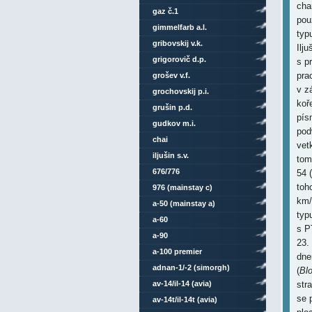
cha
gaz č.1
pou
gimmelfarb a.l.
typu
gribovskij v.k.
Ilju
grigorovič d.p.
s p
pra
grošev v.f.
v z
grochovskij p.i.
koř
grušin p.d.
pís
gudkov m.i.
pod
chai
vet
iljušin s.v.
tom
676/776
54 (
toh
976 (mainstay c)
km/
a-50 (mainstay a)
typu
a-60
s P
a-90
23.
a-100 premier
dne
adnan-1/-2 (simorgh)
(
Bl
av-14/il-14 (avia)
stra
se 
av-14t/il-14t (avia)