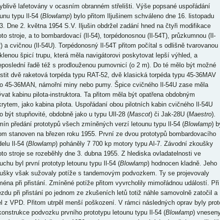
yblivě lafetovány v ocasním obranném střelišti. Výše popsané uspořádání
unu typu Il-54 (
Blowlamp
) bylo přitom Iljušinem schváleno dne 16. listopadu
3. Dne 2. května 1954 S.V. Iljušin obdržel zadání hned na čtyři modifikace
oto stroje, a to bombardovací (Il-54), torpédonosnou (Il-54T), průzkumnou (Il-
) a cvičnou (Il-54U). Torpédonosný Il-54T přitom počítal s odlišně tvarovanou
klenou špicí trupu, která měla navigátorovi poskytovat lepší výhled, a
eposlední řadě též s prodlouženou pumovnicí (o 2 m). Do té mělo být možné
stit dvě raketová torpéda typu RAT-52, dvě klasická torpéda typu 45-36MAV
o 45-36MAN, námořní miny nebo pumy. Špice cvičného Il-54U zase měla
ývat kabinu pilota-instruktora. Ta přitom měla být opatřena obdobným
krytem, jako kabina pilota. Uspořádaní obou pilotních kabin cvičného Il-54U
o být stupňovité, obdobně jako u typu UIl-28 (
Mascot
) či Jak-28U (
Maestro
).
mín předání prototypů všech zmíněných verzí letounu typu Il-54 (
Blowlamp
) b
tom stanoven na březen roku 1955. První ze dvou prototypů bombardovacího
elu Il-54 (
Blowlamp
) poháněly 7 700 kp motory typu Al-7. Závodní zkoušky
oto stroje se rozeběhly dne 3. dubna 1955. Z hlediska ovladatelnosti ve
uchu byl první prototyp letounu typu Il-54 (
Blowlamp
) hodnocen kladně. Jeho
ušky však sužovaly potíže s tandemovým podvozkem. Ty se projevovaly
ména při přistání. Zmíněné potíže přitom vyvrcholily mimořádnou událostí. Při
ezdu při přistání po jednom ze zkušeních letů totiž náhle samovolně zatočil a
el z VPD. Přitom utrpěl menší poškození. V rámci následných oprav byly prot
konstrukce podvozku prvního prototypu letounu typu Il-54 (
Blowlamp
) vnesen