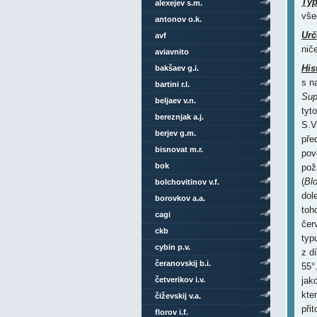
Ty
alexejev s.m.
vše
antonov o.k.
Urč
avf
nič
aviavnito
His
bakšaev g.i.
s n
bartini r.l.
Sup
beljaev v.n.
tyt
bereznjak a.j.
S.V
berjev g.m.
pře
bisnovat m.r.
pov
bok
pož
(
Bl
bolchovitinov v.f.
dol
borovkov a.a.
toh
cagi
čer
ckb
typu
cybin p.v.
z d
čeranovskij b.i.
55°
četverikov i.v.
jak
kter
čiževskij v.a.
při
florov i.f.