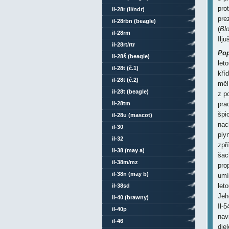
pro
il-28r (ll/ndr)
pre
il-28rbn (beagle)
(
Bl
il-28rm
Ilju
il-28rt/rtr
Pop
il-28š (beagle)
let
il-28t (č.1)
kří
il-28t (č.2)
měl
il-28t (beagle)
z p
il-28tm
pra
špi
il-28u (mascot)
nac
il-30
ply
il-32
zpř
il-38 (may a)
šac
il-38m/mz
pro
il-38n (may b)
umí
let
il-38sd
Jeh
il-40 (brawny)
Il-
il-40p
nav
il-46
die