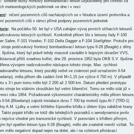
p
:
středně těžký frontový bombardovací letoun uzpůsobený pro činnost za
ch meteorologických podmínek ve dne i v noci
ení
:
ničení pozemních cílů nacházejících se v hloubce území protivníka a
ení pozemních cílů v rámci přímé podpory pozemních jednotek
torie
:
Na počátku 50. let byl v USA zahájen vývoj prvních stíhacích letounů
adzvukovou letových rychlostí. Konkrétně přitom šlo s letouny řady F-100
er Sabre
, F-101
Voodoo
, F-102
Delta Dagger
a F-104
Starfighter
. Protože pro
o stroje podzvukový frontový bombardovací letoun typu Il-28 (
Beagle
) z dílny
. Iljušina, který byl právě tehdy masově zaváděn k bojovým útvarům VVS,
dstavoval příliš snadnou kořist, dne 29. prosince 1952 byla OKB S.V. Iljušina
ěřena vývojem nadzvukového nástupce tohoto stroje. Max. rychlost
adovaného letounu, který později vešel ve známost pod označením Il-54
owlamp
), měla přitom dle zadání činit M=1,15 (ve výšce 4 750 m). V případě
etu s 3 t pum tomu mělo být 2 200 až 2 500 km. Datum předání prototypu
oto stroje ke státním zkouškám byl velmi šibeniční. Tomu se mělo stát již v
venci roku 1954. Požadované výkonnostní charakteristiky měla přitom letoun
 Il-54 (
Blowlamp
) zajistit instalace dvou 7 700 kp motorů typu Al-7 (TRD-1)
ílny A.M. Ljulky a velmi štíhlého šípového křídla s úhlem šípu náběžné hrany
. Takto pojaté křídlo se totiž dle tehdejších poznatků o aerodynamice jevilo
o nejvíce vhodné pro transonické rychlosti. V porovnání s křídlem přímým,
ým byl opatřen letoun typu Il-28 (
Beagle
), mělo ale znatelně menší vztlak. To
tom mělo negativní dopad nejen na dolet, ale i na vzletové přistávací