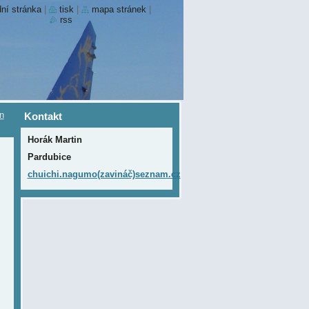
ní stránka
|
tisk
|
mapa stránek
|
rss
in
Kontakt
Horák Martin
Pardubice
chuichi.nagumo(zavináč)seznam.cz