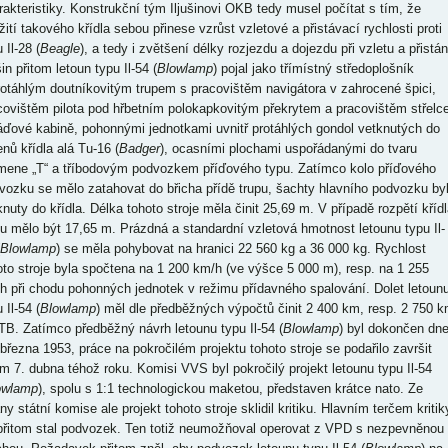
rakteristiky. Konstrukční tým Iljušinovi OKB tedy musel počítat s tím, že
žití takového křídla sebou přinese vzrůst vzletové a přistávací rychlosti proti
 Il-28 (
Beagle
), a tedy i zvětšení délky rozjezdu a dojezdu při vzletu a přistán
šin přitom letoun typu Il-54 (
Blowlamp
) pojal jako třímístný středoplošník
rotáhlým doutníkovitým trupem s pracovištěm navigátora v zahrocené špici,
covištěm pilota pod hřbetním polokapkovitým překrytem a pracovištěm střelc
áďové kabině, pohonnými jednotkami uvnitř protáhlých gondol vetknutých do
enů křídla alá Tu-16 (
Badger
), ocasními plochami uspořádanými do tvaru
mene „T“ a tříbodovým podvozkem příďového typu. Zatímco kolo příďového
vozku se mělo zatahovat do břicha přídě trupu, šachty hlavního podvozku by
knuty do křídla. Délka tohoto stroje měla činit 25,69 m. V případě rozpětí křídl
u mělo být 17,65 m. Prázdná a standardní vzletová hmotnost letounu typu Il-
Blowlamp
) se měla pohybovat na hranici 22 560 kg a 36 000 kg. Rychlost
oto stroje byla spočtena na 1 200 km/h (ve výšce 5 000 m), resp. na 1 255
h při chodu pohonných jednotek v režimu přídavného spalování. Dolet letoun
 Il-54 (
Blowlamp
) měl dle předběžných výpočtů činit 2 400 km, resp. 2 750 
TB. Zatímco předběžný návrh letounu typu Il-54 (
Blowlamp
) byl dokončen dn
 března 1953, práce na pokročilém projektu tohoto stroje se podařilo završit
m 7. dubna téhož roku. Komisi VVS byl pokročilý projekt letounu typu Il-54
owlamp
), spolu s 1:1 technologickou maketou, představen krátce nato. Ze
ny státní komise ale projekt tohoto stroje sklidil kritiku. Hlavním terčem kritik
přitom stal podvozek. Ten totiž neumožňoval operovat z VPD s nezpevněnou