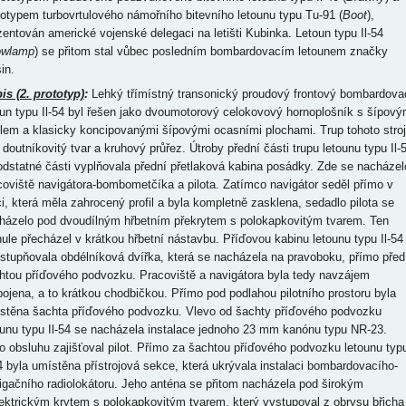
totypem turbovrtulového námořního bitevního letounu typu Tu-91 (
Boot
),
zentován americké vojenské delegaci na letišti Kubinka. Letoun typu Il-54
owlamp
) se přitom stal vůbec posledním bombardovacím letounem značky
šin.
is (2. prototyp)
:
Lehký třímístný transonický proudový frontový bombardova
oun typu Il-54 byl řešen jako dvoumotorový celokovový hornoplošník s šípov
dlem a klasicky koncipovanými šípovými ocasními plochami. Trup tohoto stro
 doutníkovitý tvar a kruhový průřez. Útroby přední části trupu letounu typu Il-
odstatné části vyplňovala přední přetlaková kabina posádky. Zde se nacházel
coviště navigátora-bombometčíka a pilota. Zatímco navigátor seděl přímo v
ci, která měla zahrocený profil a byla kompletně zasklena, sedadlo pilota se
házelo pod dvoudílným hřbetním překrytem s polokapkovitým tvarem. Ten
nule přecházel v krátkou hřbetní nástavbu. Příďovou kabinu letounu typu Il-54
ístupňovala obdélníková dvířka, která se nacházela na pravoboku, přímo před
htou příďového podvozku. Pracoviště a navigátora byla tedy navzájem
pojena, a to krátkou chodbičkou. Přímo pod podlahou pilotního prostoru byla
stěna šachta příďového podvozku. Vlevo od šachty příďového podvozku
ounu typu Il-54 se nacházela instalace jednoho 23 mm kanónu typu NR-23.
o obsluhu zajišťoval pilot. Přímo za šachtou příďového podvozku letounu typ
54 byla umístěna přístrojová sekce, která ukrývala instalaci bombardovacího-
igačního radiolokátoru. Jeho anténa se přitom nacházela pod širokým
lektrickým krytem s polokapkovitým tvarem, který vystupoval z obrysu břicha