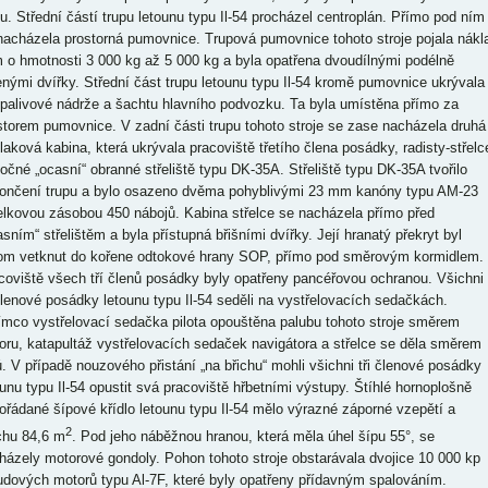
pu. Střední částí trupu letounu typu Il-54 procházel centroplán. Přímo pod ním
nacházela prostorná pumovnice. Trupová pumovnice tohoto stroje pojala nákl
 o hmotnosti 3 000 kg až 5 000 kg a byla opatřena dvoudílnými podélně
enými dvířky. Střední část trupu letounu typu Il-54 kromě pumovnice ukrývala
 palivové nádrže a šachtu hlavního podvozku. Ta byla umístěna přímo za
storem pumovnice. V zadní části trupu tohoto stroje se zase nacházela druhá
tlaková kabina, která ukrývala pracoviště třetího člena posádky, radisty-střelc
točné „ocasní“ obranné střeliště typu DK-35A. Střeliště typu DK-35A tvořilo
ončení trupu a bylo osazeno dvěma pohyblivými 23 mm kanóny typu AM-23
elkovou zásobou 450 nábojů. Kabina střelce se nacházela přímo před
asním“ střelištěm a byla přístupná břišními dvířky. Její hranatý překryt byl
tom vetknut do kořene odtokové hrany SOP, přímo pod směrovým kormidlem.
coviště všech tří členů posádky byly opatřeny pancéřovou ochranou. Všichni
 členové posádky letounu typu Il-54 seděli na vystřelovacích sedačkách.
ímco vystřelovací sedačka pilota opouštěna palubu tohoto stroje směrem
oru, katapultáž vystřelovacích sedaček navigátora a střelce se děla směrem
ů. V případě nouzového přistání „na břichu“ mohli všichni tři členové posádky
ounu typu Il-54 opustit svá pracoviště hřbetními výstupy. Štíhlé hornoplošně
ořádané šípové křídlo letounu typu Il-54 mělo výrazné záporné vzepětí a
2
chu 84,6 m
. Pod jeho náběžnou hranou, která měla úhel šípu 55°, se
házely motorové gondoly. Pohon tohoto stroje obstarávala dvojice 10 000 kp
udových motorů typu Al-7F, které byly opatřeny přídavným spalováním.