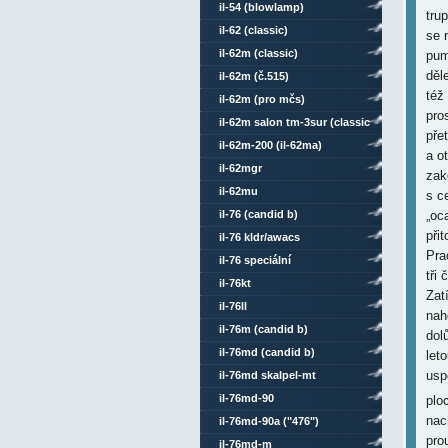
il-54 (blowlamp)
tru
il-62 (classic)
se 
il-62m (classic)
pum
děl
il-62m (č.515)
též
il-62m (pro mčs)
pro
il-62m salon tm-3sur (classic
pře
comsat mod)
il-62m-200 (il-62ma)
a o
il-62mgr
zak
il-62mu
s c
il-76 (candid b)
„oc
při
il-76 kldr/awacs
Pra
il-76 speciální
tři
il-76kt
Zat
il-76ll
nah
il-76m (candid b)
dol
il-76md (candid b)
let
usp
il-76md skalpel-mt
il-76md-90
plo
nac
il-76md-90a ("476")
pro
il-76md-m