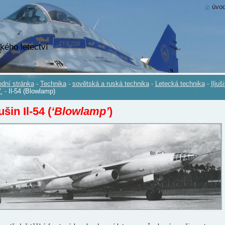
úvod
kého letectví
dní stránka
-
Technika
-
sovětská a ruská technika
-
Letecká technika
-
Iljuš
.
-
Il-54 (Blowlamp)
jušin Il-54 (
‘Blowlamp’
)