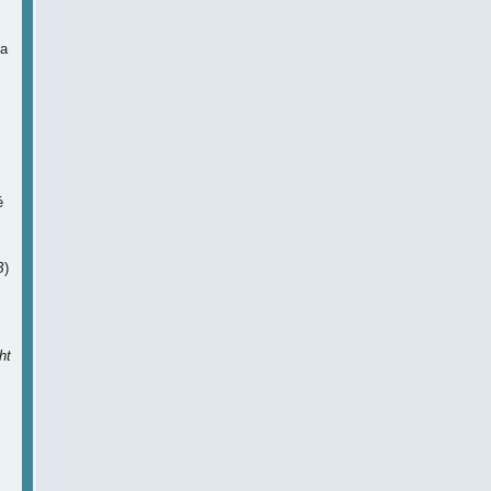
 a
é
B
)
ht