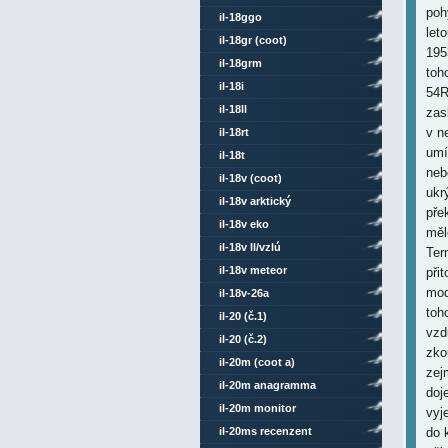
poh
il-18ggo
leto
il-18gr (coot)
195
il-18grm
toh
il-18i
54R
il-18ll
zas
v n
il-18rt
umí
il-18t
neb
il-18v (coot)
ukr
il-18v arktický
pře
il-18v eko
měl
il-18v ll/vzlú
Ter
il-18v meteor
při
mod
il-18v-26a
toh
il-20 (č.1)
vzd
il-20 (č.2)
zko
il-20m (coot a)
zej
il-20m anagramma
doj
il-20m monitor
vyj
il-20ms recenzent
do 