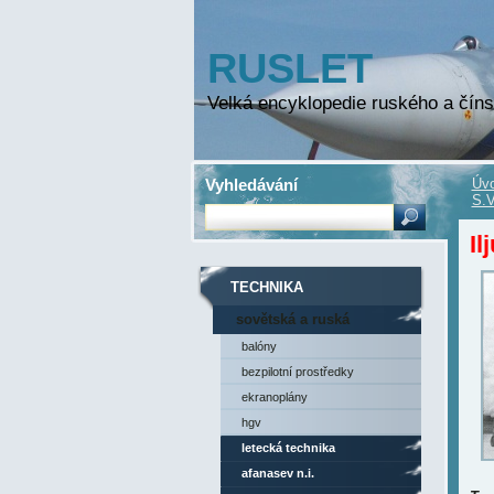
RUSLET
Velká encyklopedie ruského a číns
Vyhledávání
Úvo
S.V
Il
TECHNIKA
sovětská a ruská
technika
balóny
bezpilotní prostředky
ekranoplány
hgv
letecká technika
afanasev n.i.