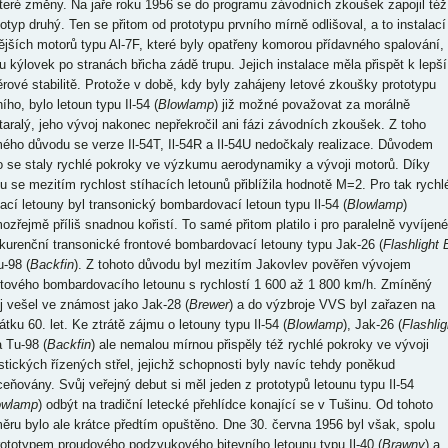
teré změny. Na jaře roku 1956 se do programu závodních zkoušek zapojil též
totyp druhý. Ten se přitom od prototypu prvního mírně odlišoval, a to instalací
nějších motorů typu Al-7F, které byly opatřeny komorou přídavného spalování,
u kýlovek po stranách břicha zádě trupu. Jejich instalace měla přispět k lepší
rové stabilitě. Protože v době, kdy byly zahájeny letové zkoušky prototypu
ího, bylo letoun typu Il-54 (
Blowlamp
) již možné považovat za morálně
taralý, jeho vývoj nakonec nepřekročil ani fázi závodních zkoušek. Z toho
ého důvodu se verze Il-54T, Il-54R a Il-54U nedočkaly realizace. Důvodem
o se staly rychlé pokroky ve výzkumu aerodynamiky a vývoji motorů. Díky
u se mezitím rychlost stíhacích letounů přiblížila hodnotě M=2. Pro tak rychl
hací letouny byl transonický bombardovací letoun typu Il-54 (
Blowlamp
)
ozřejmě příliš snadnou kořistí. To samé přitom platilo i pro paralelně vyvíjené
kurenční transonické frontové bombardovací letouny typu Jak-26 (
Flashlight 
u-98 (
Backfin
). Z tohoto důvodu byl mezitím Jakovlev pověřen vývojem
ntového bombardovacího letounu s rychlostí 1 600 až 1 800 km/h. Zmíněný
oj vešel ve známost jako Jak-28 (
Brewer
) a do výzbroje VVS byl zařazen na
tku 60. let. Ke ztrátě zájmu o letouny typu Il-54 (
Blowlamp
), Jak-26 (
Flashlig
a Tu-98 (
Backfin
) ale nemalou mírnou přispěly též rychlé pokroky ve vývoji
istických řízených střel, jejichž schopnosti byly navíc tehdy poněkud
ceňovány. Svůj veřejný debut si měl jeden z prototypů letounu typu Il-54
owlamp
) odbýt na tradiční letecké přehlídce konající se v Tušinu. Od tohoto
ěru bylo ale krátce předtím opuštěno. Dne 30. června 1956 byl však, spolu
rototypem proudového podzvukového bitevního letounu typu Il-40 (
Brawny
) a