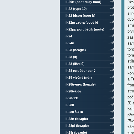
něk
il-20rt (coot relay mod)
pro
il-22 (type 10)
sil
il-22 bison (coot b)
dvo
il-22m zebra (coot b)
smě
il-22pp porubščik (mute)
prvn
il-24
zas
sam
il-24n
toh
il-28 (beagle)
tom
il-28 (ll)
stí
il-28 (ll/vzlú)
sam
il-28 torpédonosný
kon
il-28 vlečný (ndr)
a T
il-28/rym-s (beagle)
fro
str
il-28/vk-5e
počá
il-28-131
B
) 
il-28ll
bal
il-28ll č.418
pře
il-28n (beagle)
(
Bl
il-28pl (beagle)
zám
il-28r (beagle)
s p