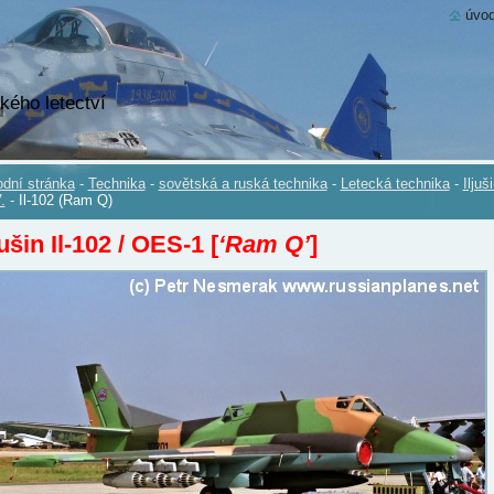
úvod
kého letectví
dní stránka
-
Technika
-
sovětská a ruská technika
-
Letecká technika
-
Iljuš
.
-
Il-102 (Ram Q)
jušin Il-102 / OES-1 [
‘Ram Q’
]