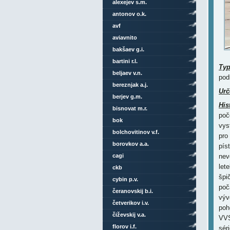
alexejev s.m.
antonov o.k.
avf
aviavnito
bakšaev g.i.
bartini r.l.
Ty
beljaev v.n.
pod
bereznjak a.j.
Urč
berjev g.m.
His
bisnovat m.r.
poč
bok
vys
bolchovitinov v.f.
pro
borovkov a.a.
pís
cagi
nev
lete
ckb
špi
cybin p.v.
poč
čeranovskij b.i.
výv
četverikov i.v.
poh
čiževskij v.a.
VVS
florov i.f.
sér