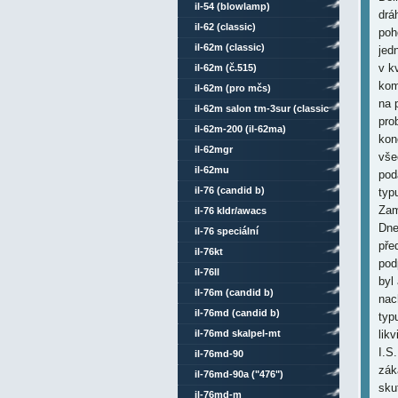
il-54 (blowlamp)
drá
il-62 (classic)
poh
il-62m (classic)
jed
v k
il-62m (č.515)
kom
il-62m (pro mčs)
na 
il-62m salon tm-3sur (classic
pro
comsat mod)
il-62m-200 (il-62ma)
kon
il-62mgr
vše
il-62mu
poda
il-76 (candid b)
typ
Zam
il-76 kldr/awacs
Dne
il-76 speciální
pře
il-76kt
pod
il-76ll
byl
il-76m (candid b)
nac
il-76md (candid b)
typ
il-76md skalpel-mt
lik
I.S
il-76md-90
zák
il-76md-90a ("476")
sku
il-76md-m