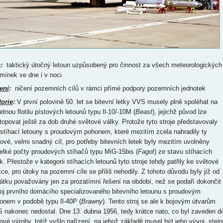
p
:
taktický útočný letoun uzpůsobený pro činnost za všech meteorologických
mínek ve dne i v noci
ení
:
ničení pozemních cílů v rámci přímé podpory pozemních jednotek
torie
:
V první polovině 50. let se bitevní letky VVS musely plně spoléhat na
etnou flotilu pístových letounů typu Il-10/-10M (
Beast
), jejichž původ lze
topovat ještě za dob druhé světové války. Protože tyto stroje představovaly
 stíhací letouny s proudovým pohonem, které mezitím zcela nahradily ty
tové, velmi snadný cíl, pro potřeby bitevních letek byly mezitím uvolněny
elké počty proudových stíhačů typu MiG-15bis (
Fagot
) ze stavu stíhacích
k. Přestože v kategorii stíhacích letounů tyto stroje tehdy patřily ke světové
čce, pro útoky na pozemní cíle se příliš nehodily. Z tohoto důvodu byly již od
átku považovány jen za prozatímní řešení na období, než se podaří dokončit
oj prvního domácího specializovaného bitevního letounu s proudovým
onem v podobě typu Il-40P (
Brawny
). Tento stroj se ale k bojovým útvarům
 nakonec nedostal. Dne 13. dubna 1956, tedy krátce nato, co byl zaveden d
iové výroby, totiž vyšlo nařízení, na jehož základě musel být jeho vývoj, stejn