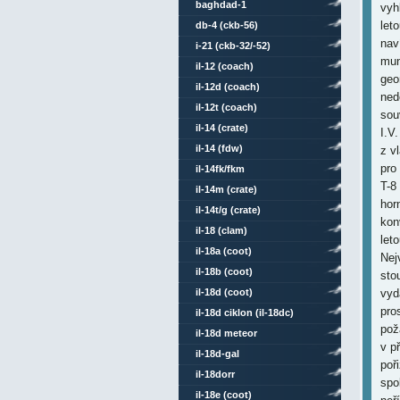
baghdad-1
vyh
let
db-4 (ckb-56)
nav
i-21 (ckb-32/-52)
mun
il-12 (coach)
geo
il-12d (coach)
ned
il-12t (coach)
sou
il-14 (crate)
I.V
il-14 (fdw)
z v
pro
il-14fk/fkm
T-8
il-14m (crate)
hor
il-14t/g (crate)
kon
il-18 (clam)
let
il-18a (coot)
Nej
il-18b (coot)
sto
il-18d (coot)
vyd
pro
il-18d ciklon (il-18dc)
pož
il-18d meteor
v p
il-18d-gal
poř
il-18dorr
spo
il-18e (coot)