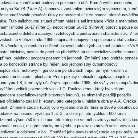
ledávání a zaměřování bodových pozemních cílů. Kromě výše uvedeného
oun typu Su-7B (
Fitter A
) disponoval zastaralým avionickým vybavením, které
íc neumožňovalo provádět útoky na pozemní cíle za pomoci přesně naváděn
ice. Tuto nelichotivou situaci přitom neřešila ani instalace křídla s měnitelno
metrií (model Su-17
Fitter C
), neboť letoun Su-7B (
Fitter A
) oprostila pouze o
ostatečného doletu a špatných vzletových a přistávacích charakteristik. V té
vislosti se v březnu roku 1968 skupina Suchojových spolupracovníků vedená
. Savčenkem, docentem oddělení bojových taktických aplikací akademie VVS
lastní iniciativy pustila do prací na předběžné studii specializovaného letounu
 přímou palebnou podporu pozemních jednotek. Zmíněný stroj obdržel označe
 a po koncepční stránce byl řešen jako jednomístný dvoumotorový
noplošník s motorovými gondolami po stranách trupu, přímým křídlem a
venčními ocasními plochami. První pokusy o oficiální legalizaci projektu
ounu typu T-8, které byly učiněny v srpnu roku 1968, ale vyšly zcela naprázdn
vyššímu veliteli pozemních vojsk I.G. Pavlovskému, který byl velkým
upencem specializovaných bitevních letounů, se nicméně později podařilo
ání oficiálního zadání k letounu této kategorie u ministra obrany A.A. Grečka
sadit. Zmíněné zadání (LSŠ) bylo vypsáno dne 19. března 1969 a obsahovalo
adavek na nosnost výzbroje 1 až 3 t a dolet při letu rychlostí 800 km/h
řízemní výšce 750 km. Letoun této kategorie se měl navíc vyznačovat nízko
izovací cenou, nízkými nároky na výrobu a provoz a zároveň velmi vysokou
lehlivostí a odolností v boji. Součástí jeho podvěsné výzbroje se pak měly st