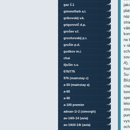
jak
gaz č.1
pla
gimmelfarb a.l.
náz
gribovskij v.k.
str
grigorovič d.p.
vál
grošev v.f.
kon
grochovskij p.i.
na 
grušin p.d.
v r
sch
gudkov m.i.
sov
chai
A
),
iljušin s.v.
fro
676/776
Su-
976 (mainstay c)
Blí
a-50 (mainstay a)
cha
a-60
tom
spe
a-90
let
a-100 premier
str
adnan-1/-2 (simorgh)
pum
av-14/il-14 (avia)
vys
av-14t/il-14t (avia)
och