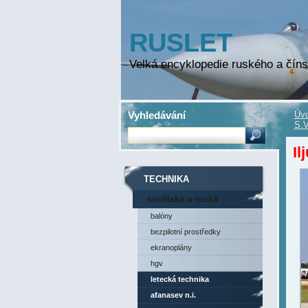
RUSLET
Velká encyklopedie ruského a číns
Vyhledávání
Úvo
S.V
Il
TECHNIKA
sovětská a ruská
technika
balóny
bezpilotní prostředky
ekranoplány
hgv
letecká technika
afanasev n.i.