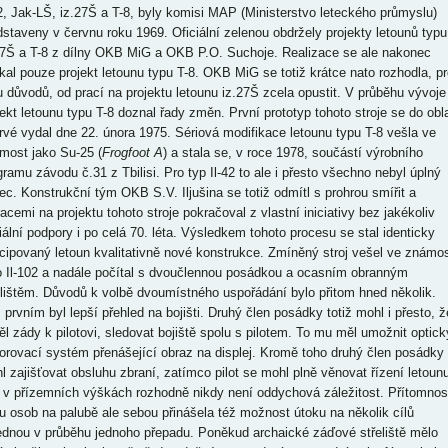
42, Jak-LŠ, iz.27Š a T-8, byly komisi MAP (Ministerstvo leteckého průmyslu)
dstaveny v červnu roku 1969. Oficiální zelenou obdržely projekty letounů typu
27Š a T-8 z dílny OKB MiG a OKB P.O. Suchoje. Realizace se ale nakonec
kal pouze projekt letounu typu T-8. OKB MiG se totiž krátce nato rozhodla, pr
u důvodů, od prací na projektu letounu iz.27Š zcela opustit. V průběhu vývoje
jekt letounu typu T-8 doznal řady změn. První prototyp tohoto stroje se do obl
rvé vydal dne 22. února 1975. Sériová modifikace letounu typu T-8 vešla ve
most jako Su-25 (
Frogfoot A
) a stala se, v roce 1978, součástí výrobního
gramu závodu č.31 z Tbilisi. Pro typ Il-42 to ale i přesto všechno nebyl úplný
ec. Konstrukční tým OKB S.V. Iljušina se totiž odmítl s prohrou smířit a
racemi na projektu tohoto stroje pokračoval z vlastní iniciativy bez jakékoliv
ciální podpory i po celá 70. léta. Výsledkem tohoto procesu se stal identicky
cipovaný letoun kvalitativně nové konstrukce. Zmíněný stroj vešel ve známo
o Il-102 a nadále počítal s dvoučlennou posádkou a ocasním obranným
elištěm. Důvodů k volbě dvoumístného uspořádání bylo přitom hned několik.
 prvním byl lepší přehled na bojišti. Druhý člen posádky totiž mohl i přesto, ž
ěl zády k pilotovi, sledovat bojiště spolu s pilotem. To mu měl umožnit optick
orovací systém přenášející obraz na displej. Kromě toho druhý člen posádky
l zajišťovat obsluhu zbraní, zatímco pilot se mohl plně věnovat řízení letounu
 v přízemních výškách rozhodně nikdy není oddychová záležitost. Přítomnos
u osob na palubě ale sebou přinášela též možnost útoku na několik cílů
ednou v průběhu jednoho přepadu. Poněkud archaické záďové střeliště mělo