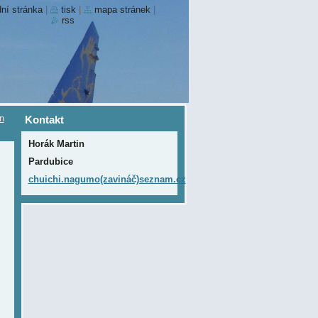
ní stránka
|
tisk
|
mapa stránek
|
rss
in
Kontakt
Horák Martin
Pardubice
chuichi.nagumo(zavináč)seznam.cz