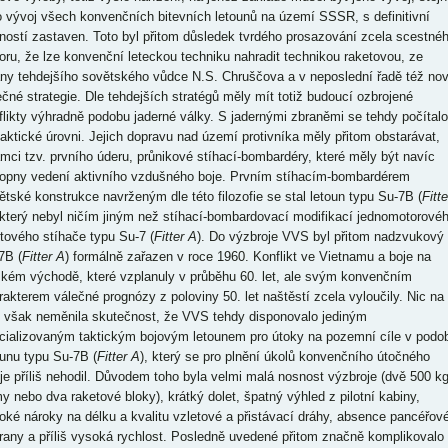
o vývoj všech konvenčních bitevních letounů na území SSSR, s definitivní
tností zastaven. Toto byl přitom důsledek tvrdého prosazování zcela scestné
oru, že lze konvenční leteckou techniku nahradit technikou raketovou, ze
any tehdejšího sovětského vůdce N.S. Chruščova a v neposlední řadě též no
ečné strategie. Dle tehdejších stratégů měly mít totiž budoucí ozbrojené
flikty výhradně podobu jaderné války. S jadernými zbraněmi se tehdy počítalo
taktické úrovni. Jejich dopravu nad území protivníka měly přitom obstarávat,
ámci tzv. prvního úderu, průnikové stíhací-bombardéry, které měly být navíc
opny vedení aktivního vzdušného boje. Prvním stíhacím-bombardérem
ětské konstrukce navrženým dle této filozofie se stal letoun typu Su-7B (
Fitte
 který nebyl ničím jiným než stíhací-bombardovací modifikací jednomotorové
ntového stíhače typu Su-7 (
Fitter A
). Do výzbroje VVS byl přitom nadzvukový
7B (
Fitter A
) formálně zařazen v roce 1960. Konflikt ve Vietnamu a boje na
zkém východě, které vzplanuly v průběhu 60. let, ale svým konvenčním
rakterem válečné prognózy z poloviny 50. let naštěstí zcela vyloučily. Nic na
 však neměnila skutečnost, že VVS tehdy disponovalo jediným
cializovaným taktickým bojovým letounem pro útoky na pozemní cíle v podo
ounu typu Su-7B (
Fitter A
), který se pro plnění úkolů konvenčního útočného
oje příliš nehodil. Důvodem toho byla velmi malá nosnost výzbroje (dvě 500 k
y nebo dva raketové bloky), krátký dolet, špatný výhled z pilotní kabiny,
oké nároky na délku a kvalitu vzletové a přistávací dráhy, absence pancéřov
rany a příliš vysoká rychlost. Posledně uvedené přitom značně komplikovalo