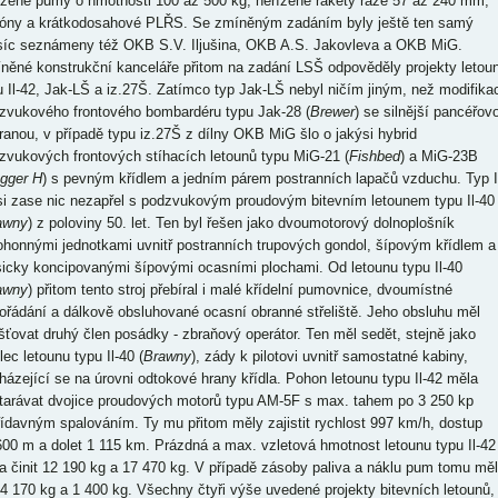
ízené pumy o hmotnosti 100 až 500 kg, neřízené rakety ráže 57 až 240 mm,
óny a krátkodosahové PLŘS. Se zmíněným zadáním byly ještě ten samý
íc seznámeny též OKB S.V. Iljušina, OKB A.S. Jakovleva a OKB MiG.
něné konstrukční kanceláře přitom na zadání LSŠ odpověděly projekty letou
u Il-42, Jak-LŠ a iz.27Š. Zatímco typ Jak-LŠ nebyl ničím jiným, než modifika
zvukového frontového bombardéru typu Jak-28 (
Brewer
) se silnější pancéřov
ranou, v případě typu iz.27Š z dílny OKB MiG šlo o jakýsi hybrid
zvukových frontových stíhacích letounů typu MiG-21 (
Fishbed
) a MiG-23B
ogger H
) s pevným křídlem a jedním párem postranních lapačů vzduchu. Typ I
si zase nic nezapřel s podzvukovým proudovým bitevním letounem typu Il-40
awny
) z poloviny 50. let. Ten byl řešen jako dvoumotorový dolnoplošník
ohonnými jednotkami uvnitř postranních trupových gondol, šípovým křídlem a
sicky koncipovanými šípovými ocasními plochami. Od letounu typu Il-40
awny
) přitom tento stroj přebíral i malé křídelní pumovnice, dvoumístné
ořádání a dálkově obsluhované ocasní obranné střeliště. Jeho obsluhu měl
išťovat druhý člen posádky - zbraňový operátor. Ten měl sedět, stejně jako
lec letounu typu Il-40 (
Brawny
), zády k pilotovi uvnitř samostatné kabiny,
házející se na úrovni odtokové hrany křídla. Pohon letounu typu Il-42 měla
tarávat dvojice proudových motorů typu AM-5F s max. tahem po 3 250 kp
řídavným spalováním. Ty mu přitom měly zajistit rychlost 997 km/h, dostup
600 m a dolet 1 115 km. Prázdná a max. vzletová hmotnost letounu typu Il-42
a činit 12 190 kg a 17 470 kg. V případě zásoby paliva a náklu pum tomu mě
 4 170 kg a 1 400 kg. Všechny čtyři výše uvedené projekty bitevních letounů,