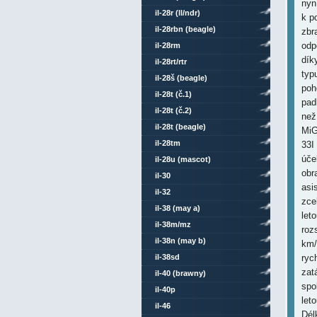
nyn
il-28r (ll/ndr)
k p
il-28rbn (beagle)
zbr
odp
il-28rm
díky
il-28rt/rtr
typ
il-28š (beagle)
poh
il-28t (č.1)
pad
il-28t (č.2)
než
il-28t (beagle)
MiG
il-28tm
33I
úče
il-28u (mascot)
obr
il-30
asi
il-32
zce
il-38 (may a)
let
il-38m/mz
roz
il-38n (may b)
km/
il-38sd
ryc
zat
il-40 (brawny)
spo
il-40p
leto
il-46
Dél