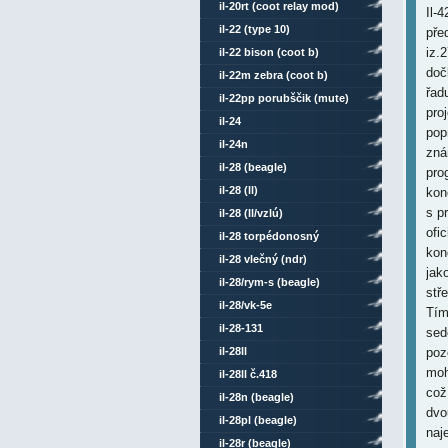
il-20rt (coot relay mod)
Il-
il-22 (type 10)
pře
iz.
il-22 bison (coot b)
doč
il-22m zebra (coot b)
řad
il-22pp porubščik (mute)
pro
il-24
pop
il-24n
zná
il-28 (beagle)
pro
il-28 (ll)
kon
s p
il-28 (ll/vzlú)
ofi
il-28 torpédonosný
kon
il-28 vlečný (ndr)
jak
il-28/rym-s (beagle)
stř
il-28/vk-5e
Tím
il-28-131
sed
il-28ll
poz
moh
il-28ll č.418
což
il-28n (beagle)
dvo
il-28pl (beagle)
naj
il-28r (beagle)