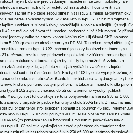
í sloužit nejen k obraně před vzdušným napadením ze zadní polosféry, ale i
ostřelování pozemních cílů při odletu od místa útoku. Použití vnitřních
aňových šachet mělo zase sebou přinést nižší RCS a menší aerodynamický
or. Před nerealizovaným typem Il-42 měl letoun typu Il-102 navrch zejména
 lepšímu výhledu z pilotní kabiny, pokročilejší avionice a silnější výzbroji. O
u Il-42 se měl ale odlišovat též instalací podstatně silnějších motorů. V přípa
onné jednotky volba ze strany konstrukčního týmu Iljušinovi OKB nakonec
la na 5 200 kp dvouproudový motor typu RD-33I. Ten přitom nebyl ničím jiný
 modifikací motoru typu RD-33, pohonné jednotky frontového stíhače typu
-29 (
Fulcrum
), bez komory přídavného spalování. Zvláštností motoru typu R
 se stala instalace vektorovatelných trysek. Ty bylo možné při vzletu, za
lem zkrácení rozjezdu, a při letu v malých výškách, za účelem zlepšení
atnosti, sklápět mírně směrem dolů. Pro typ Il-102 bylo ale vyprojektováno, z
stence odborníků institutu CAGI (Centrální institut aero- a hydrodynamiky), té
la nové křídlo s poměrně tlustým profilem. Instalace zmíněného křídla přitom
ounu typu Il-102 zajistila značnou obratnost a poměrně vysoký rychlostní
sah. Max. rychlost tohoto stroje se totiž pohybovala na hranici 950 až 1 000
h, zatímco v případě té pádové tomu bylo okolo 250-ti km/h. Z max. na min.
hlost byl přitom tento stroj schopen zpomalit za pouhých 45 sec. Poloměr 360
áčky letounu typu Il-102 činil pouhých 400 m. Malé plošné zatížení na křídlo
lu s vysokým poměrem tahu a hmotnosti a robustním podvozkem navíc
unu typu Il-102 zajistilo vynikající vzletové a přistávacích charakteristiky.
ka rozjezdu při vzletu tohoto stroje činila 250 až 300 m, zatímco dojezdová