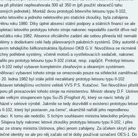
ha při přistání nepřesahovala 300 až 350 m (při použití obracečů tahu
onných jednotek). Montáž dvou prototypů bitevního letounu typu Il-102,
noho letového a jednoho neletového pro statické zkoušky, byla zahájena
větnu roku 1980. Díky úplné absenci státní podpory a státních financí se ale
pletaci letového prototypu tohoto stroje nakonec nepodařilo završit dříve než
počátku roku 1982. Absence oficiálního zadání ale sebou přinesla též nemalé
blémy s dodávkami celé řady plánovaných palubních systémů. Díky autoritě 
exím tehdejšího šéfkonstruktéra Iljušinovi OKB G.V. Novožilova se nicméně
chny potřebné systémy, včetně motorů a vystřelovacích sedaček, nakonec
řilo pro prototyp letounu typu Il-102 získat, resp. zapůjčit. Prototyp letounu
u Il-102 nebyl vybaven kompletním zbraňovým a obranným systémem.
ěřovací vybavení tohoto stroje se omezovalo pouze na střelecké zaměřovač
 20. ledna 1982 byl stále ještě nezalétaný prototyp letounu typu Il-102
dstaven tehdejšímu vrchními veliteli VVS P.S. Kutačovi. Ten Novožilovi přislíb
poru při prosazování tohoto stroje na ministerstvu. Ministr obrany D.F. Ustino
 ale velkým stoupencem typu Su-25 (
Frogfoot A
), který se navíc tehdy již
házel v sériové výrobě. Jakmile se tedy dozvěděl o existenci prototypu letou
u Il-102, který byl postaven „na černo“, okamžitě nařídil jeho neprodlenou
vidaci. K tomu ale nedošlo. S tichým souhlasem ministra leteckého průmyslu
. Silajeva byly nakonec letové zkoušky prototypu letounu typu Il-102, i přes
az ze strany ministra Ustinova, přeci jenom zahájeny. Za účelem skrytí jeho
tečné identity se ale pro něj začalo od té doby používat označení OES-1. Do