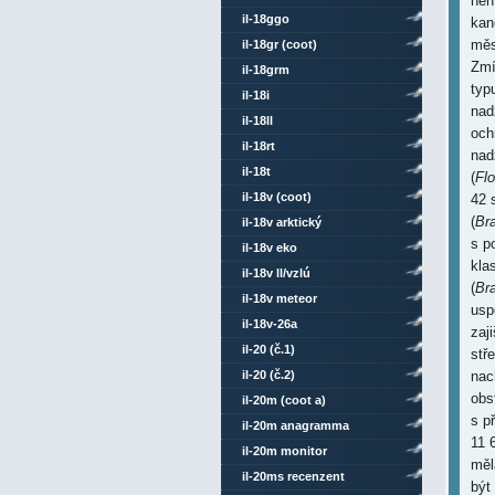
neř
il-18ggo
kan
měs
il-18gr (coot)
Zmí
il-18grm
typ
il-18i
nad
il-18ll
och
il-18rt
nad
il-18t
(
Fl
il-18v (coot)
42 
(
Br
il-18v arktický
s p
il-18v eko
kla
il-18v ll/vzlú
(
Br
il-18v meteor
usp
il-18v-26a
zaj
il-20 (č.1)
stře
il-20 (č.2)
nac
obs
il-20m (coot a)
s p
il-20m anagramma
11 
il-20m monitor
měl
il-20ms recenzent
být