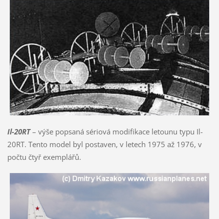
Il-20RT
– výše popsaná sériová modifikace letounu typu Il-
20RT. Tento model byl postaven, v letech 1975 až 1976, v
počtu čtyř exemplářů.