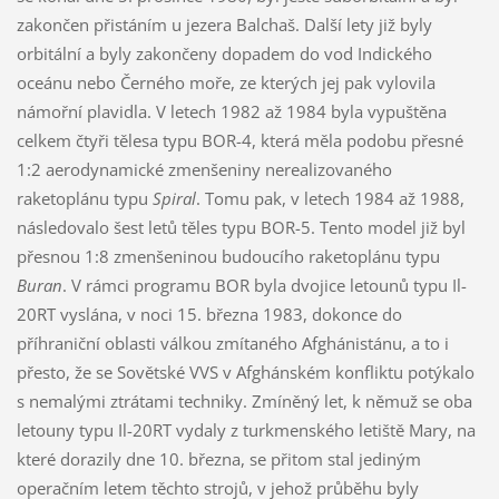
zakončen přistáním u jezera Balchaš. Další lety již byly
orbitální a byly zakončeny dopadem do vod Indického
oceánu nebo Černého moře, ze kterých jej pak vylovila
námořní plavidla. V letech 1982 až 1984 byla vypuštěna
celkem čtyři tělesa typu BOR-4, která měla podobu přesné
1:2 aerodynamické zmenšeniny nerealizovaného
raketoplánu typu
Spiral
. Tomu pak, v letech 1984 až 1988,
následovalo šest letů těles typu BOR-5. Tento model již byl
přesnou 1:8 zmenšeninou budoucího raketoplánu typu
Buran
. V rámci programu BOR byla dvojice letounů typu Il-
20RT vyslána, v noci 15. března 1983, dokonce do
příhraniční oblasti válkou zmítaného Afghánistánu, a to i
přesto, že se Sovětské VVS v Afghánském konfliktu potýkalo
s nemalými ztrátami techniky. Zmíněný let, k němuž se oba
letouny typu Il-20RT vydaly z turkmenského letiště Mary, na
které dorazily dne 10. března, se přitom stal jediným
operačním letem těchto strojů, v jehož průběhu byly