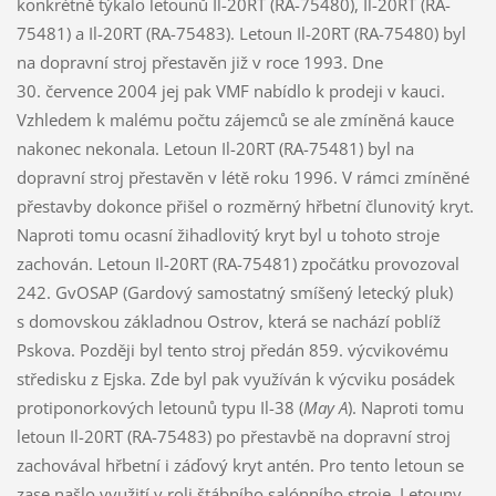
konkrétně týkalo letounů Il-20RT (RA-75480), Il-20RT (RA-
75481) a Il-20RT (RA-75483). Letoun Il-20RT (RA-75480) byl
na dopravní stroj přestavěn již v roce 1993. Dne
30. července 2004 jej pak VMF nabídlo k prodeji v kauci.
Vzhledem k malému počtu zájemců se ale zmíněná kauce
nakonec nekonala. Letoun Il-20RT (RA-75481) byl na
dopravní stroj přestavěn v létě roku 1996. V rámci zmíněné
přestavby dokonce přišel o rozměrný hřbetní člunovitý kryt.
Naproti tomu ocasní žihadlovitý kryt byl u tohoto stroje
zachován. Letoun Il-20RT (RA-75481) zpočátku provozoval
242. GvOSAP (Gardový samostatný smíšený letecký pluk)
s domovskou základnou Ostrov, která se nachází poblíž
Pskova. Později byl tento stroj předán 859. výcvikovému
středisku z Ejska. Zde byl pak využíván k výcviku posádek
protiponorkových letounů typu Il-38 (
May A
). Naproti tomu
letoun Il-20RT (RA-75483) po přestavbě na dopravní stroj
zachovával hřbetní i záďový kryt antén. Pro tento letoun se
zase našlo využití v roli štábního salónního stroje. Letouny