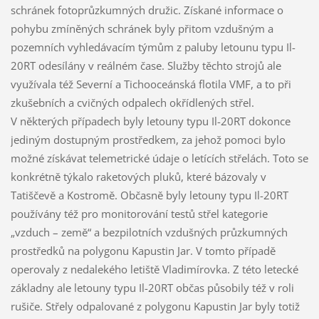
schránek fotoprůzkumných družic. Získané informace o
pohybu zmíněných schránek byly přitom vzdušným a
pozemních vyhledávacím týmům z paluby letounu typu Il-
20RT odesílány v reálném čase. Služby těchto strojů ale
využívala též Severní a Tichooceánská flotila VMF, a to při
zkušebních a cvičných odpalech okřídlených střel.
V některých případech byly letouny typu Il-20RT dokonce
jediným dostupným prostředkem, za jehož pomoci bylo
možné získávat telemetrické údaje o letících střelách. Toto se
konkrétně týkalo raketových pluků, které bázovaly v
Tatiščevě a Kostromě. Občasně byly letouny typu Il-20RT
používány též pro monitorování testů střel kategorie
„vzduch – země“ a bezpilotních vzdušných průzkumných
prostředků na polygonu Kapustin Jar. V tomto případě
operovaly z nedalekého letiště Vladimírovka. Z této letecké
základny ale letouny typu Il-20RT občas působily též v roli
rušiče. Střely odpalované z polygonu Kapustin Jar byly totiž