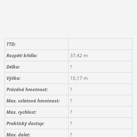
TTD:
Rozpětí křídla:
37,42 m
Délka:
?
Výška:
10,17 m
Prázdná hmotnost:
?
Max. vzletová hmotnost:
?
Max. rychlost:
?
Praktický dostup:
?
Max. dolet:
?