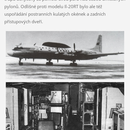
pylonů. Odlišné proti modelu Il-20RT bylo ale též
uspořádání postranních kulatých okének a zadních
přístupových dveří.