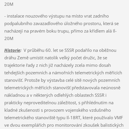
20M
- instalace nouzového výstupu na místo vrat zadního
podpalubního zavazadlového úložného prostoru, která se
nacházejí na pravém boku trupu, přímo za křídlem alá Il-
20M
Historie
:
V průběhu 60. let se SSSR podařilo na oběžnou
dráhu Země umístit natolik velký počet družic, že se
trajektorie řady z nich již nacházely zcela mimo dosah
tehdejších pozemních a námořních telemetrických měřících
stanovišť. Protože by výstavba celé sítě nových pozemních
telemetrických měřících stanovišť představovala neúnosně
nákladnou a v některých odlehlých oblastech SSSR i
prakticky neproveditelnou záležitost, s přihlédnutím na
kladné zkušenosti s provozem vojenského vzdušného
telemetrického stanoviště typu Il-18RT, které používalo VMF
ve dvou exemplářích pro monitorování zkoušek balistických