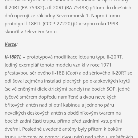
Il-20RT (RA-75482) a Il-20RT (RA-75483) přitom do dnešních
dnů operují ze základny Severomorsk-1. Naproti tomu
prototyp Il-18RTL (CCCP-27220) již v srpnu roku 1993
skončil v železném šrotu.
Verze
:
Il-18RTL
– prototypová modifikace letounu typu Il-20RT.
Jediný exemplář tohoto modelu vznikl v roce 1971
přestavbou sériového Il-18B (
Coot
) a od sériového Il-20RT se
odlišoval zejména instalací plochých polokapkovitých krytů
(se včleněnými dielektrickými panely) na bocích SOP, jedné
tyčové směrem dopředu namířené a dvou nevelkých
břitových antén nad pilotní kabinou a jednoho páru
nevelkých deskových antén s obdélníkovým tvarem na
bocích zadní části trupu, přímo před zadními vstupními
dveřmi. Posledně uvedené antény byly přitom k bokům
trupu uchyceny za pomoci dvou párů nad sebou umístěných