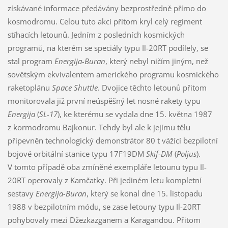
získávané informace předávány bezprostředně přímo do
kosmodromu. Celou tuto akci přitom kryl celý regiment
stíhacích letounů. Jedním z posledních kosmických
programů, na kterém se speciály typu Il-20RT podílely, se
stal program
Energija-Buran
, který nebyl ničím jiným, než
sovětským ekvivalentem amerického programu kosmického
raketoplánu
Space Shuttle
. Dvojice těchto letounů přitom
monitorovala již první neúspěšný let nosné rakety typu
Energija
(
SL-17
), ke kterému se vydala dne 15. května 1987
z kormodromu Bajkonur. Tehdy byl ale k jejímu tělu
připevněn technologický demonstrátor 80 t vážící bezpilotní
bojové orbitální stanice typu 17F19DM
Skif-DM
(
Poljus
).
V tomto případě oba zmíněné exempláře letounu typu Il-
20RT operovaly z Kamčatky. Při jediném letu kompletní
sestavy
Energija-Buran
, který se konal dne 15. listopadu
1988 v bezpilotním módu, se zase letouny typu Il-20RT
pohybovaly mezi Džezkazganem a Karagandou. Přitom