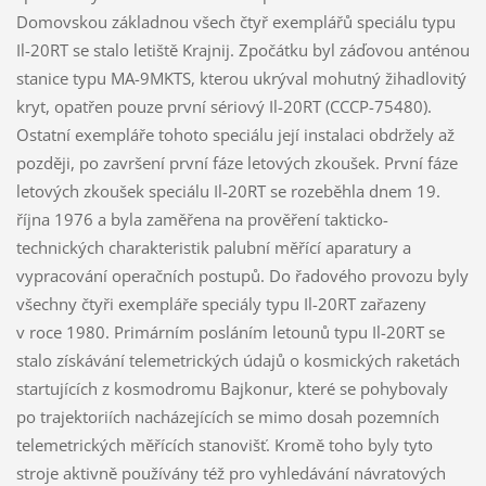
Domovskou základnou všech čtyř exemplářů speciálu typu
Il-20RT se stalo letiště Krajnij. Zpočátku byl záďovou anténou
stanice typu MA-9MKTS, kterou ukrýval mohutný žihadlovitý
kryt, opatřen pouze první sériový Il-20RT (CCCP-75480).
Ostatní exempláře tohoto speciálu její instalaci obdržely až
později, po završení první fáze letových zkoušek. První fáze
letových zkoušek speciálu Il-20RT se rozeběhla dnem 19.
října 1976 a byla zaměřena na prověření takticko-
technických charakteristik palubní měřící aparatury a
vypracování operačních postupů. Do řadového provozu byly
všechny čtyři exempláře speciály typu Il-20RT zařazeny
v roce 1980. Primárním posláním letounů typu Il-20RT se
stalo získávání telemetrických údajů o kosmických raketách
startujících z kosmodromu Bajkonur, které se pohybovaly
po trajektoriích nacházejících se mimo dosah pozemních
telemetrických měřících stanovišť. Kromě toho byly tyto
stroje aktivně používány též pro vyhledávání návratových