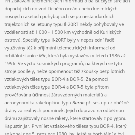
Při získávání telemetrických informací o balistických střelách
dopadajících do vod Tichého oceánu nebo kosmických
nosných raketách pohybujících se po nestandardních
trajektoriích se letouny typu Il-20RT někdy pohybovaly ve
vzdálenosti až 1 000 - 1 500 km východně od Kurilských
ostrovů. Speciály typu Il-20RT byly v neposlední řadě
využívány též k příjímání telemetrických informací od
orbitální stanice
Mir
, která byla vystavěna v letech 1986 až
1996. Ve výčtu kosmických programů, na kterých se tyto
stroje podílely, nelze opomenout též zkoušky bezpilotních
vztlakových těles typu BOR-4 a BOR-5. Za pomoci
vztlakových těles typu BOR-4 a BOR-5 byla přitom
prověřována účinnost žáruvzdorných materiálů a
aerodynamika raketoplánu typu
Buran
při sestupu z oběžné
dráhy za reálných podmínek. Jejich dopravu na odběžnou
dráhu zajišťovaly nosné rakety, které startovaly z polygonu
Kapustin Jar. První let vztlakového tělesa typu BOR-4, který
se konal dne 5. prosince 1980, byl ještě suborbitální a byl