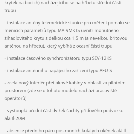
krytek na bocích) nacházejícího se na hřbetu střední části
trupu
- instalace antény telemetrické stanice pro měření pomalu se
měnících parametrů typu MA-9MKTS uvnitř mohutného
žihadlovitého krytu s délkou cca 1,5 m (a nevelkou břitovou
anténou na hřbetu), který vybíhá z ocasní části trupu
- instalace časového synchronizátoru typu SEV-12KS
- instalace anténního napájecího zařízení typu AFU-S
- zcela nový interiér přetlakové kabiny v oblasti za pilotním
prostorem (zde se u tohoto modelu nachází pracoviště
operátorů)
- vystouplá přední část dvířek šachty příďového podvozku
alá Il-20M
- absence předního páru postranních kulatých okének alá Il-