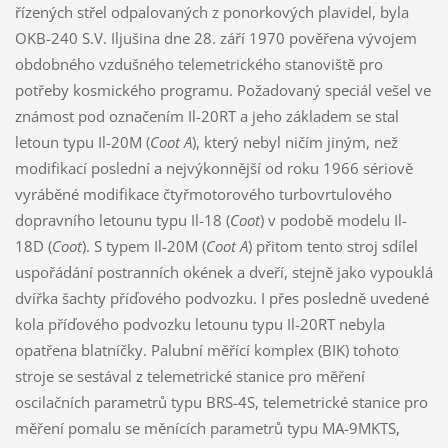
řízených střel odpalovaných z ponorkových plavidel, byla
OKB-240 S.V. Iljušina dne 28. září 1970 pověřena vývojem
obdobného vzdušného telemetrického stanoviště pro
potřeby kosmického programu. Požadovaný speciál vešel ve
známost pod označením Il-20RT a jeho základem se stal
letoun typu Il-20M (
Coot A
), který nebyl ničím jiným, než
modifikací poslední a nejvýkonnější od roku 1966 sériově
vyráběné modifikace čtyřmotorového turbovrtulového
dopravního letounu typu Il-18 (
Coot
) v podobě modelu Il-
18D (
Coot
). S typem Il-20M (
Coot A
) přitom tento stroj sdílel
uspořádání postranních okének a dveří, stejně jako vypouklá
dvířka šachty příďového podvozku. I přes posledně uvedené
kola příďového podvozku letounu typu Il-20RT nebyla
opatřena blatníčky. Palubní měřící komplex (BIK) tohoto
stroje se sestával z telemetrické stanice pro měření
oscilačních parametrů typu BRS-4S, telemetrické stanice pro
měření pomalu se měnících parametrů typu MA-9MKTS,