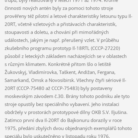
činnosti nových antén byly za pomoci tohoto stroje
prověřeny též pilotní a letové charakteristiky letounu typu Il-
20RT, včetně vzletových a přistávacích charakteristik,
stoupavosti a doletu, a chování při mimořádných
událostech, jakým je např. přerušený vzlet. V průběhu
zkušebního programu prototyp Il-18RTL (CCCP-27220)
působil z leteckých základem nacházejících se v oblastech
s různým klimatem. Konkrétně přitom šlo o letiště
Žukovskyj, Vladimírovka, Taškent, Andižan, Fergana,
Samarkand, Omsk a Novosibirsk. Všechny čtyři sériové Il-
20RT (CCCP-75480 až CCCP-75483) byly postaveny
moskevským závodem č.30. Brány tohoto podniku ale tyto
stroje opustily bez speciálního vybavení. Jeho instalaci
obdržely v prostorách prototypové dílny OKB S.V. Iljušina.
Zatímco první dva Il-20RT do Bajkonuru dorazily v roce
1975, předání zbylých dvou objednaných exemplářů tohoto
speciálu bylo uskutečněno v listopadu roku 1976.