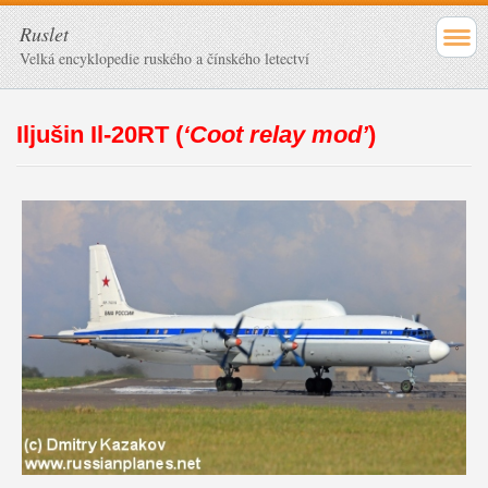
Ruslet
Velká encyklopedie ruského a čínského letectví
Iljušin Il-20RT (
‘Coot relay mod’
)