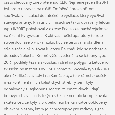
často sledovány znepřátelenou ČLR. Nejméně jeden Il-20RT
byl proto upraven na rušič. Zmíněná úprava přitom
spočívala v instalaci dodatečného vysílače, který využíval
stávající antény. Při rušících misích se takto upravený letoun
typu Il-20RT pohyboval v okrese Pržvalska, nacházejícím se
na území Kyrgyzstánu. K aktivaci rušící aparatury tohoto
stroje docházelo v okamžiku, kdy se testovaná okřídlená
střela začala přibližovat k jezeru Balchaš, kde se nacházela
dopadová plocha. Kromě výše uvedeného se letouny typu Il-
20RT podílely též na zkouškách střel na polygonu Letového-
zkušebního institutu VVS M. Gromova. Speciály typu Il-20RT
ale několikrát zavítaly i na Kamčatku, a to v rámci zkoušek
mezikontinentálních balistických střel. Ty sem byly
odpalovány z Bajkonuru. Měření telemetrických údajů
bojových hlavic balistických střel ale nemálo komplikovala
skutečnost, že byly v průběhu letu ke Kamčatce obklopeny
oblakem plazmy, který je neprostupný pro rádiový signál.