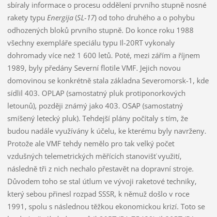
sbíraly informace o procesu oddělení prvního stupně nosné
rakety typu
Energija
(
SL-17
) od toho druhého a o pohybu
odhozených bloků prvního stupně. Do konce roku 1988
všechny exempláře speciálu typu Il-20RT vykonaly
dohromady více než 1 600 letů. Poté, mezi zářím a říjnem
1989, byly předány Severní flotile VMF. Jejich novou
domovinou se konkrétně stala základna Severomorsk-1, kde
sídlil 403. OPLAP (samostatný pluk protiponorkových
letounů), později známý jako 403. OSAP (samostatný
smíšený letecký pluk). Tehdejší plány počítaly s tím, že
budou nadále využívány k účelu, ke kterému byly navrženy.
Protože ale VMF tehdy nemělo pro tak velký počet
vzdušných telemetrických měřících stanovišť využití,
následně tři z nich nechalo přestavět na dopravní stroje.
Důvodem toho se stal útlum ve vývoji raketové techniky,
který sebou přinesl rozpad SSSR, k němuž došlo v roce
1991, spolu s následnou těžkou ekonomickou krizí. Toto se