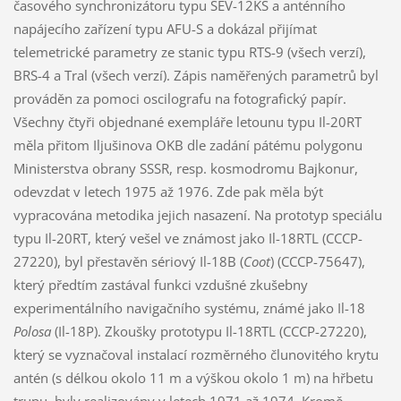
časového synchronizátoru typu SEV-12KS a anténního
napájecího zařízení typu AFU-S a dokázal přijímat
telemetrické parametry ze stanic typu RTS-9 (všech verzí),
BRS-4 a Tral (všech verzí). Zápis naměřených parametrů byl
prováděn za pomoci oscilografu na fotografický papír.
Všechny čtyři objednané exempláře letounu typu Il-20RT
měla přitom Iljušinova OKB dle zadání pátému polygonu
Ministerstva obrany SSSR, resp. kosmodromu Bajkonur,
odevzdat v letech 1975 až 1976. Zde pak měla být
vypracována metodika jejich nasazení. Na prototyp speciálu
typu Il-20RT, který vešel ve známost jako Il-18RTL (CCCP-
27220), byl přestavěn sériový Il-18B (
Coot
) (CCCP-75647),
který předtím zastával funkci vzdušné zkušebny
experimentálního navigačního systému, známé jako Il-18
Polosa
(Il-18P). Zkoušky prototypu Il-18RTL (CCCP-27220),
který se vyznačoval instalací rozměrného člunovitého krytu
antén (s délkou okolo 11 m a výškou okolo 1 m) na hřbetu
trupu, byly realizovány v letech 1971 až 1974. Kromě