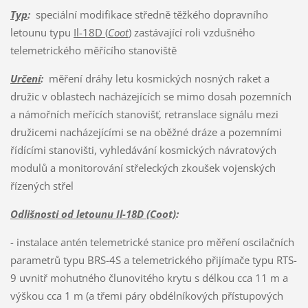
Typ
:
speciální modifikace středně těžkého dopravního
letounu typu
Il-18D (
Coot
)
zastávající roli vzdušného
telemetrického měřícího stanoviště
Určení
:
měření dráhy letu kosmických nosných raket a
družic v oblastech nacházejících se mimo dosah pozemních
a námořních meřících stanovišť, retranslace signálu mezi
družicemi nacházejícími se na oběžné dráze a pozemními
řídícími stanovišti, vyhledávání kosmických návratových
modulů a monitorování střeleckých zkoušek vojenských
řízených střel
Odlišnosti od letounu Il-18D (Coot)
:
- instalace antén telemetrické stanice pro měření oscilačních
parametrů typu BRS-4S a telemetrického přijímače typu RTS-
9 uvnitř mohutného člunovitého krytu s délkou cca 11 m a
výškou cca 1 m (a třemi páry obdélníkových přístupových