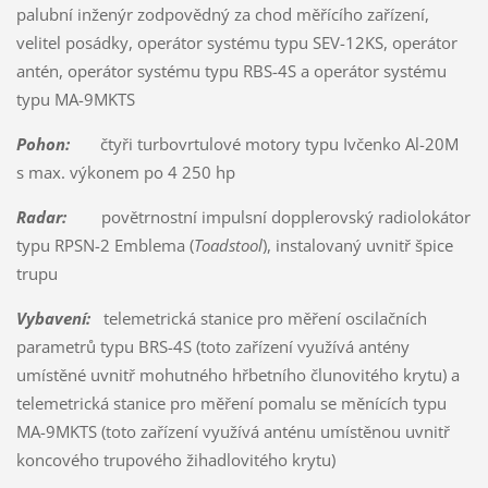
palubní inženýr zodpovědný za chod měřícího zařízení,
velitel posádky, operátor systému typu SEV-12KS, operátor
antén, operátor systému typu RBS-4S a operátor systému
typu MA-9MKTS
Pohon:
čtyři turbovrtulové motory typu Ivčenko Al-20M
s max. výkonem po 4 250 hp
Radar:
povětrnostní impulsní dopplerovský radiolokátor
typu RPSN-2 Emblema (
Toadstool
), instalovaný uvnitř špice
trupu
Vybavení:
telemetrická stanice pro měření oscilačních
parametrů typu BRS-4S (toto zařízení využívá antény
umístěné uvnitř mohutného hřbetního člunovitého krytu) a
telemetrická stanice pro měření pomalu se měnících typu
MA-9MKTS (toto zařízení využívá anténu umístěnou uvnitř
koncového trupového žihadlovitého krytu)