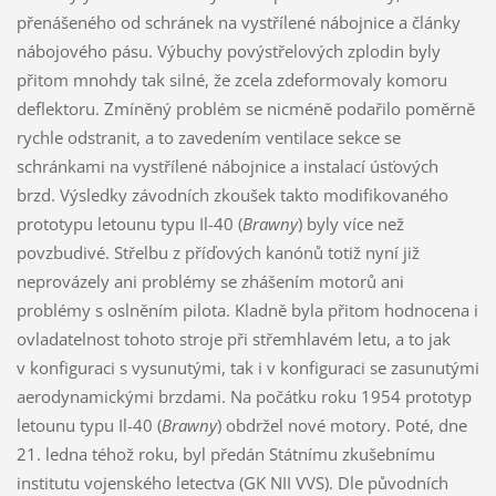
přenášeného od schránek na vystřílené nábojnice a články
nábojového pásu. Výbuchy povýstřelových zplodin byly
přitom mnohdy tak silné, že zcela zdeformovaly komoru
deflektoru. Zmíněný problém se nicméně podařilo poměrně
rychle odstranit, a to zavedením ventilace sekce se
schránkami na vystřílené nábojnice a instalací úsťových
brzd. Výsledky závodních zkoušek takto modifikovaného
prototypu letounu typu Il-40 (
Brawny
) byly více než
povzbudivé. Střelbu z příďových kanónů totiž nyní již
neprovázely ani problémy se zhášením motorů ani
problémy s oslněním pilota. Kladně byla přitom hodnocena i
ovladatelnost tohoto stroje při střemhlavém letu, a to jak
v konfiguraci s vysunutými, tak i v konfiguraci se zasunutými
aerodynamickými brzdami. Na počátku roku 1954 prototyp
letounu typu Il-40 (
Brawny
) obdržel nové motory. Poté, dne
21. ledna téhož roku, byl předán Státnímu zkušebnímu
institutu vojenského letectva (GK NII VVS). Dle původních