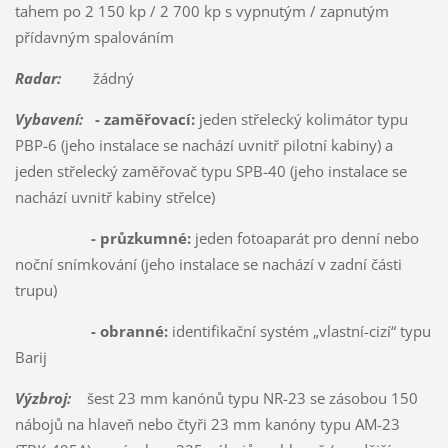
tahem po 2 150 kp / 2 700 kp s vypnutým / zapnutým
přídavným spalováním
Radar:
žádný
Vybavení:
- zaměřovací:
jeden střelecký kolimátor typu
PBP-6 (jeho instalace se nachází uvnitř pilotní kabiny) a
jeden střelecký zaměřovač typu SPB-40 (jeho instalace se
nachází uvnitř kabiny střelce)
- průzkumné:
jeden fotoaparát pro denní nebo
noční snímkování (jeho instalace se nachází v zadní části
trupu)
- obranné:
identifikační systém „vlastní-cizí“ typu
Barij
Výzbroj:
šest 23 mm kanónů typu NR-23 se zásobou 150
nábojů na hlaveň nebo čtyři 23 mm kanóny typu AM-23