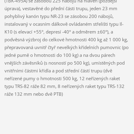
(TBK-495A) se zásobou 225 nábojů na hlaveň (pozdější
úprava), vestavěné do přední části trupu, jeden 23 mm
pohyblivý kanón typu NR-23 se zásobou 200 nábojů,
instalovaný v ocasním dálkově ovládaném střelišti typu Il-
K10 (s elevací +55°, depresí -40° a odměrem ±60°), a
podvěsná výzbroj do celkové hmotnosti 400 kg až 1 000 kg,
přepravovaná uvnitř čtyř nevelkých křídelních pumovnic (po
jedné pumě o hmotnosti do 100 kg) a na dvou párech
vnějších závěsníků (s nosností po 500 kg), umístěných pod
vnitřními částmi křídla a pod střední částí trupu (dvě
neřízené pumy o hmotnosti 500 kg, 12 neřízených raket
typu TRS-82 ráže 82 mm, 8 neřízených raket typu TRS-132
ráže 132 mm nebo dvě PTB)