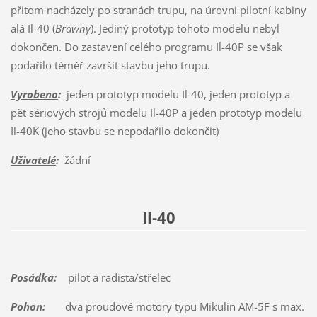
přitom nacházely po stranách trupu, na úrovni pilotní kabiny
alá Il-40 (
Brawny
). Jediný prototyp tohoto modelu nebyl
dokončen. Do zastavení celého programu Il-40P se však
podařilo téměř završit stavbu jeho trupu.
Vyrobeno
:
jeden prototyp modelu Il-40, jeden prototyp a
pět sériových strojů modelu Il-40P a jeden prototyp modelu
Il-40K (jeho stavbu se nepodařilo dokončit)
Uživatelé
:
žádní
Il-40
Posádka:
pilot a radista/střelec
Pohon:
dva proudové motory typu Mikulin AM-5F s max.