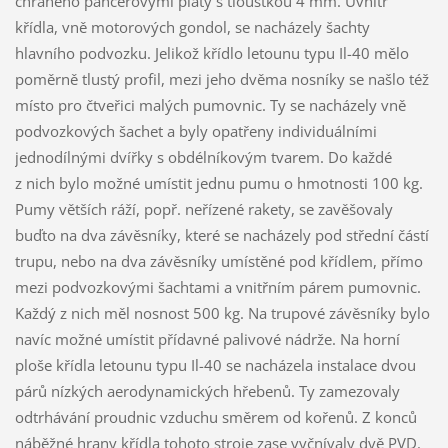
chráněno pancéřovými pláty s tloušťkou 4 mm. Uvnitř
křídla, vně motorových gondol, se nacházely šachty
hlavního podvozku. Jelikož křídlo letounu typu Il-40 mělo
poměrně tlustý profil, mezi jeho dvěma nosníky se našlo též
místo pro čtveřici malých pumovnic. Ty se nacházely vně
podvozkových šachet a byly opatřeny individuálními
jednodílnými dvířky s obdélníkovým tvarem. Do každé
z nich bylo možné umístit jednu pumu o hmotnosti 100 kg.
Pumy větších ráží, popř. neřízené rakety, se zavěšovaly
buďto na dva závěsníky, které se nacházely pod střední částí
trupu, nebo na dva závěsníky umístěné pod křídlem, přímo
mezi podvozkovými šachtami a vnitřním párem pumovnic.
Každý z nich měl nosnost 500 kg. Na trupové závěsníky bylo
navíc možné umístit přídavné palivové nádrže. Na horní
ploše křídla letounu typu Il-40 se nacházela instalace dvou
párů nízkých aerodynamických hřebenů. Ty zamezovaly
odtrhávání proudnic vzduchu směrem od kořenů. Z konců
náběžné hrany křídla tohoto stroje zase vyčnívaly dvě PVD.