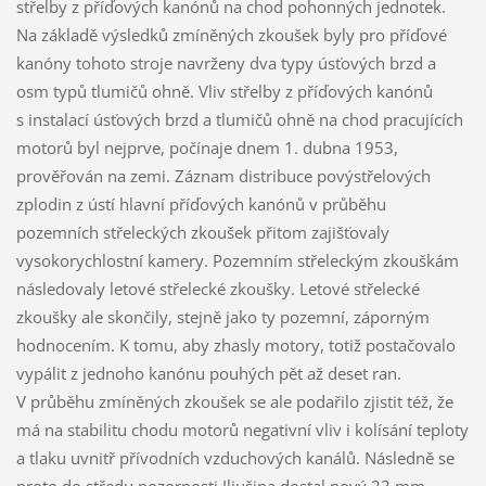
střelby z příďových kanónů na chod pohonných jednotek.
Na základě výsledků zmíněných zkoušek byly pro příďové
kanóny tohoto stroje navrženy dva typy úsťových brzd a
osm typů tlumičů ohně. Vliv střelby z příďových kanónů
s instalací úsťových brzd a tlumičů ohně na chod pracujících
motorů byl nejprve, počínaje dnem 1. dubna 1953,
prověřován na zemi. Záznam distribuce povýstřelových
zplodin z ústí hlavní příďových kanónů v průběhu
pozemních střeleckých zkoušek přitom zajišťovaly
vysokorychlostní kamery. Pozemním střeleckým zkouškám
následovaly letové střelecké zkoušky. Letové střelecké
zkoušky ale skončily, stejně jako ty pozemní, záporným
hodnocením. K tomu, aby zhasly motory, totiž postačovalo
vypálit z jednoho kanónu pouhých pět až deset ran.
V průběhu zmíněných zkoušek se ale podařilo zjistit též, že
má na stabilitu chodu motorů negativní vliv i kolísání teploty
a tlaku uvnitř přívodních vzduchových kanálů. Následně se
proto do středu pozornosti Iljušina dostal nový 23 mm