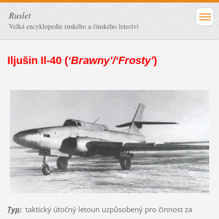
Ruslet
Velká encyklopedie ruského a čínského letectví
Iljušin Il-40 (
‘Brawny’/‘Frosty’
)
Typ
:
taktický útočný letoun uzpůsobený pro činnost za