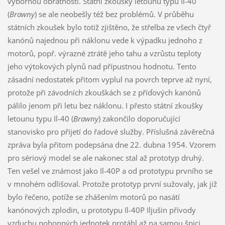
výbornou obratností. Státní zkoušky letounu typu Il-40
(
Brawny
) se ale neobešly též bez problémů. V průběhu
státních zkoušek bylo totiž zjištěno, že střelba ze všech čtyř
kanónů najednou při náklonu vede k výpadku jednoho z
motorů, popř. výrazné ztrátě jeho tahu a vzrůstu teploty
jeho výtokových plynů nad přípustnou hodnotu. Tento
zásadní nedostatek přitom vyplul na povrch teprve až nyní,
protože při závodních zkouškách se z příďových kanónů
pálilo jenom při letu bez náklonu. I přesto státní zkoušky
letounu typu Il-40 (
Brawny
) zakončilo doporučující
stanovisko pro přijetí do řadové služby. Příslušná závěrečná
zpráva byla přitom podepsána dne 22. dubna 1954. Vzorem
pro sériový model se ale nakonec stal až prototyp druhý.
Ten vešel ve známost jako Il-40P a od prototypu prvního se
v mnohém odlišoval. Protože prototyp první sužovaly, jak již
bylo řečeno, potíže se zhášením motorů po nasátí
kanónových zplodin, u prototypu Il-40P Iljušin přívody
vzduchu pohonných jednotek protáhl až na samou špici