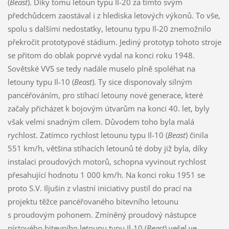
(
Beast
). Díky tomu letoun typu Il-20 za tímto svým
předchůdcem zaostával i z hlediska letových výkonů. To vše,
spolu s dalšími nedostatky, letounu typu Il-20 znemožnilo
překročit prototypové stádium. Jediný prototyp tohoto stroje
se přitom do oblak poprvé vydal na konci roku 1948.
Sovětské VVS se tedy nadále muselo plně spoléhat na
letouny typu Il-10 (
Beast
). Ty sice disponovaly silným
pancéřováním, pro stíhací letouny nové generace, které
začaly přicházet k bojovým útvarům na konci 40. let, byly
však velmi snadným cílem. Důvodem toho byla malá
rychlost. Zatímco rychlost letounu typu Il-10 (
Beast
) činila
551 km/h, většina stíhacích letounů té doby již byla, díky
instalaci proudových motorů, schopna vyvinout rychlost
přesahující hodnotu 1 000 km/h. Na konci roku 1951 se
proto S.V. Iljušin z vlastní iniciativy pustil do prací na
projektu těžce pancéřovaného bitevního letounu
s proudovým pohonem. Zmíněný proudový nástupce
pístového bitevního letounu typu Il-10 (
Beast
) vešel ve