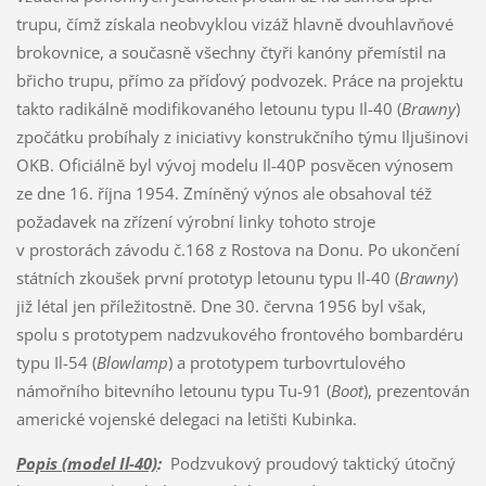
trupu, čímž získala neobvyklou vizáž hlavně dvouhlavňové
brokovnice, a současně všechny čtyři kanóny přemístil na
břicho trupu, přímo za příďový podvozek. Práce na projektu
takto radikálně modifikovaného letounu typu Il-40 (
Brawny
)
zpočátku probíhaly z iniciativy konstrukčního týmu Iljušinovi
OKB. Oficiálně byl vývoj modelu Il-40P posvěcen výnosem
ze dne 16. října 1954. Zmíněný výnos ale obsahoval též
požadavek na zřízení výrobní linky tohoto stroje
v prostorách závodu č.168 z Rostova na Donu. Po ukončení
státních zkoušek první prototyp letounu typu Il-40 (
Brawny
)
již létal jen příležitostně. Dne 30. června 1956 byl však,
spolu s prototypem nadzvukového frontového bombardéru
typu Il-54 (
Blowlamp
) a prototypem turbovrtulového
námořního bitevního letounu typu Tu-91 (
Boot
), prezentován
americké vojenské delegaci na letišti Kubinka.
Popis (model Il-40)
:
Podzvukový proudový taktický útočný