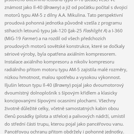
známost jako Il-40 (
Brawny
) a již od počátku počítal s dvojicí
motorů typu AM-5 z dílny A.A. Mikulina. Tato perspektivní
proudová pohonná jednotka původně vzešla z programu
stíhacích letounů typu Jak-120 (Jak-25
Flashlight A
) a I-360
(MiG-19
Farmer
) a na rozdíl od všech předchozích
proudových motorů sovětské konstrukce, které se dočkaly
sériové výroby, byla opatřena axiálním kompresorem.
Instalace axiálního kompresoru a nikoliv kompresoru
radiálního přitom motoru typu AM-5 zajistila malé rozměry,
nízkou hmotnost, malou spotřebu a vysokou výkonnost.
Iljušin letoun typu Il-40 (
Brawny
) pojal jako dvoumotorový
dvoumístný dolnoplošník s šípovým křídlem a klasicky
koncipovanými šípovými ocasními plochami. Všechny
životně důležité celky, včetně samostatných kabin obou
členů posádky (pilota a střelce) a palivových nádrží, umístil
do střední části trupu, kterou pojal jako pancéřovou vanu.
Pancéřovou ochranu přitom obdržely i pohonné jednotky.