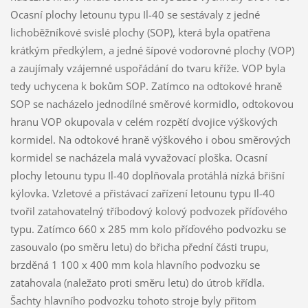
Ocasní plochy letounu typu Il-40 se sestávaly z jedné
lichoběžníkové svislé plochy (SOP), která byla opatřena
krátkým předkýlem, a jedné šípové vodorovné plochy (VOP)
a zaujímaly vzájemné uspořádání do tvaru kříže. VOP byla
tedy uchycena k bokům SOP. Zatímco na odtokové hraně
SOP se nacházelo jednodílné směrové kormidlo, odtokovou
hranu VOP okupovala v celém rozpětí dvojice výškových
kormidel. Na odtokové hraně výškového i obou směrových
kormidel se nacházela malá vyvažovací ploška. Ocasní
plochy letounu typu Il-40 doplňovala protáhlá nízká břišní
kýlovka. Vzletové a přistávací zařízení letounu typu Il-40
tvořil zatahovatelný tříbodový kolový podvozek příďového
typu. Zatímco 660 x 285 mm kolo příďového podvozku se
zasouvalo (po směru letu) do břicha přední části trupu,
brzděná 1 100 x 400 mm kola hlavního podvozku se
zatahovala (naležato proti směru letu) do útrob křídla.
Šachty hlavního podvozku tohoto stroje byly přitom