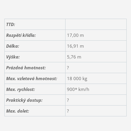
TTD:
Rozpětí křídla:
17,00 m
Délka:
16,91 m
Výška:
5,76 m
Prázdná hmotnost:
?
Max. vzletová hmotnost:
18 000 kg
Max. rychlost:
900* km/h
Praktický dostup:
?
Max. dolet:
?