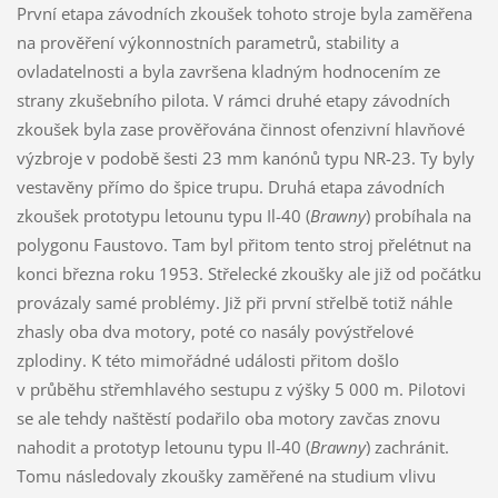
První etapa závodních zkoušek tohoto stroje byla zaměřena
na prověření výkonnostních parametrů, stability a
ovladatelnosti a byla završena kladným hodnocením ze
strany zkušebního pilota. V rámci druhé etapy závodních
zkoušek byla zase prověřována činnost ofenzivní hlavňové
výzbroje v podobě šesti 23 mm kanónů typu NR-23. Ty byly
vestavěny přímo do špice trupu. Druhá etapa závodních
zkoušek prototypu letounu typu Il-40 (
Brawny
) probíhala na
polygonu Faustovo. Tam byl přitom tento stroj přelétnut na
konci března roku 1953. Střelecké zkoušky ale již od počátku
provázaly samé problémy. Již při první střelbě totiž náhle
zhasly oba dva motory, poté co nasály povýstřelové
zplodiny. K této mimořádné události přitom došlo
v průběhu střemhlavého sestupu z výšky 5 000 m. Pilotovi
se ale tehdy naštěstí podařilo oba motory zavčas znovu
nahodit a prototyp letounu typu Il-40 (
Brawny
) zachránit.
Tomu následovaly zkoušky zaměřené na studium vlivu