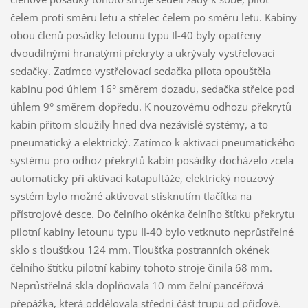
čelem proti směru letu a střelec čelem po směru letu. Kabiny
obou členů posádky letounu typu Il-40 byly opatřeny
dvoudílnými hranatými překryty a ukrývaly vystřelovací
sedačky. Zatímco vystřelovací sedačka pilota opouštěla
kabinu pod úhlem 16° směrem dozadu, sedačka střelce pod
úhlem 9° směrem dopředu. K nouzovému odhozu překrytů
kabin přitom sloužily hned dva nezávislé systémy, a to
pneumatický a elektrický. Zatímco k aktivaci pneumatického
systému pro odhoz překrytů kabin posádky docházelo zcela
automaticky při aktivaci katapultáže, elektrický nouzový
systém bylo možné aktivovat stisknutím tlačítka na
přístrojové desce. Do čelního okénka čelního štítku překrytu
pilotní kabiny letounu typu Il-40 bylo vetknuto neprůstřelné
sklo s tloušťkou 124 mm. Tloušťka postranních okének
čelního štítku pilotní kabiny tohoto stroje činila 68 mm.
Neprůstřelná skla doplňovala 10 mm čelní pancéřová
přepážka, která oddělovala střední část trupu od příďové.