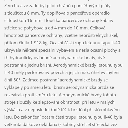
Z vrchu a ze zadu byl pilot chráněn pancéřovými pláty
s tloušťkou 8 mm. Ty doplňovalo pancéřové opěradlo
s tloušťkou 16 mm. Tloušťka pancéřové ochrany kabiny
střelce se pohybovala od 4 mm do 10 mm. Celková
hmotnost pancéřové ochrany, včetně neprůstřelných skel,
přitom činila 1 918 kg. Ocasní část trupu letounu typu Il-40
ukrývala některé speciální vybavení a nesla ocasní plochy a
tři hydraulicky ovládané aerodynamické brzdy, dvě
postranní a jednu břišní. Aerodynamické brzdy letounu typu
Il-40 měly perforovaný povrch a jejich max. úhel vychýlení
činil 50°. Zatímco postranní aerodynamické brzdy se
vyklápěly po směru letu, břišní aerodynamická brzda se
rozevírala proti směru letu. Aerodynamické brzdy tohoto
stroje sloužily ke zlepšování obratnosti při letu v malých
výškách a v neposlední řadě též k brzdění při střemhlavém
letu. Do zakončení ocasní části trupu letounu typu Il-40 byla
vetknuta dálkově ovládaná (z kabiny střelce) střelecká věž