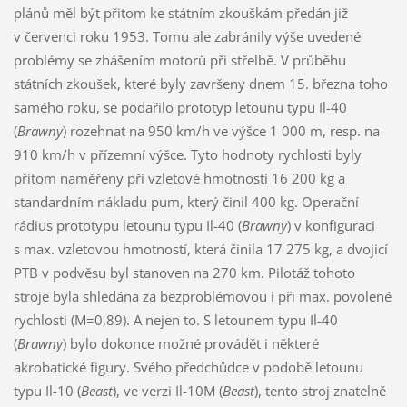
plánů měl být přitom ke státním zkouškám předán již
v červenci roku 1953. Tomu ale zabránily výše uvedené
problémy se zhášením motorů při střelbě. V průběhu
státních zkoušek, které byly završeny dnem 15. března toho
samého roku, se podařilo prototyp letounu typu Il-40
(
Brawny
) rozehnat na 950 km/h ve výšce 1 000 m, resp. na
910 km/h v přízemní výšce. Tyto hodnoty rychlosti byly
přitom naměřeny při vzletové hmotnosti 16 200 kg a
standardním nákladu pum, který činil 400 kg. Operační
rádius prototypu letounu typu Il-40 (
Brawny
) v konfiguraci
s max. vzletovou hmotností, která činila 17 275 kg, a dvojicí
PTB v podvěsu byl stanoven na 270 km. Pilotáž tohoto
stroje byla shledána za bezproblémovou i při max. povolené
rychlosti (M=0,89). A nejen to. S letounem typu Il-40
(
Brawny
) bylo dokonce možné provádět i některé
akrobatické figury. Svého předchůdce v podobě letounu
typu Il-10 (
Beast
), ve verzi Il-10M (
Beast
), tento stroj znatelně