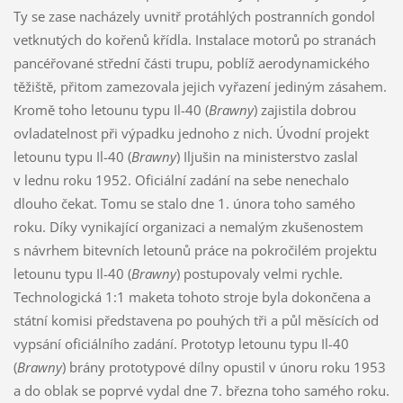
Ty se zase nacházely uvnitř protáhlých postranních gondol
vetknutých do kořenů křídla. Instalace motorů po stranách
pancéřované střední části trupu, poblíž aerodynamického
těžiště, přitom zamezovala jejich vyřazení jediným zásahem.
Kromě toho letounu typu Il-40 (
Brawny
) zajistila dobrou
ovladatelnost při výpadku jednoho z nich. Úvodní projekt
letounu typu Il-40 (
Brawny
) Iljušin na ministerstvo zaslal
v lednu roku 1952. Oficiální zadání na sebe nenechalo
dlouho čekat. Tomu se stalo dne 1. února toho samého
roku. Díky vynikající organizaci a nemalým zkušenostem
s návrhem bitevních letounů práce na pokročilém projektu
letounu typu Il-40 (
Brawny
) postupovaly velmi rychle.
Technologická 1:1 maketa tohoto stroje byla dokončena a
státní komisi představena po pouhých tři a půl měsících od
vypsání oficiálního zadání. Prototyp letounu typu Il-40
(
Brawny
) brány prototypové dílny opustil v únoru roku 1953
a do oblak se poprvé vydal dne 7. března toho samého roku.