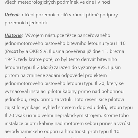
všech meteorologických podmínek ve dne i v noci
Určení
:
ničení pozemních cílů v rámci přímé podpory
pozemních jednotek
Historie
:
Vývojem nástupce těžce pancéřovaného
jednomotorového pístového bitevního letounu typu Il-10
(
Beast
) byla OKB S.V. Iljušina pověřena již dne 11. března
1947, tedy krátce poté, co byl tento derivát bitevního
letounu typu Il-2 (
Bark
) zařazen do výzbroje VVS. Iljušin
přitom na zmíněné zadání odpověděl projektem
jednomotorového pístového letounu typu Il-20, který se
vyznačoval instalací pilotní kabiny přímo nad pohonnou
jednotkou, resp. přímo za vrtulí. Toto řešení sice pilotovi
zajistilo vynikající výhled směrem dopředu dolů, letoun typu
Il-20 však učinilo velmi nepraktickým strojem. Kromě toho
instalace pilotní kabiny nad motorem sebou přinesla vzrůst
aerodynamického odporu a hmotnosti proti typu Il-10