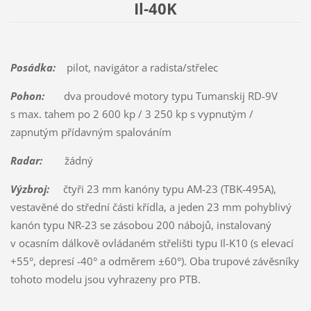
Il-40K
Posádka:
pilot, navigátor a radista/střelec
Pohon:
dva proudové motory typu Tumanskij RD-9V
s max. tahem po 2 600 kp / 3 250 kp s vypnutým /
zapnutým přídavným spalováním
Radar:
žádný
Výzbroj:
čtyři 23 mm kanóny typu AM-23 (TBK-495A),
vestavěné do střední části křídla, a jeden 23 mm pohyblivý
kanón typu NR-23 se zásobou 200 nábojů, instalovaný
v ocasním dálkově ovládaném střelišti typu Il-K10 (s elevací
+55°, depresí -40° a odměrem ±60°). Oba trupové závěsníky
tohoto modelu jsou vyhrazeny pro PTB.