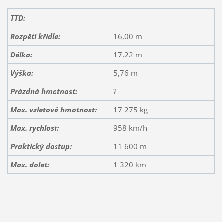
TTD:
Rozpětí křídla:
16,00 m
Délka:
17,22 m
Výška:
5,76 m
Prázdná hmotnost:
?
Max. vzletová hmotnost:
17 275 kg
Max. rychlost:
958 km/h
Praktický dostup:
11 600 m
Max. dolet:
1 320 km