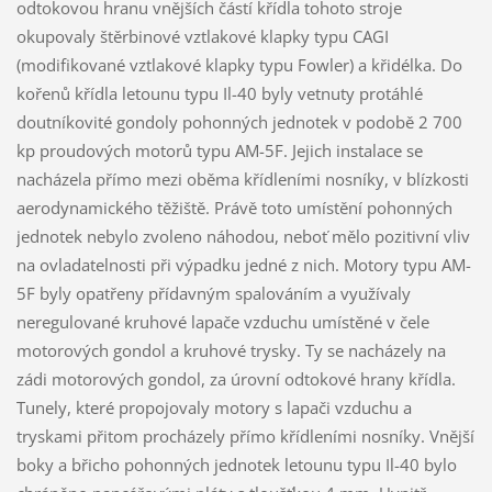
odtokovou hranu vnějších částí křídla tohoto stroje
okupovaly štěrbinové vztlakové klapky typu CAGI
(modifikované vztlakové klapky typu Fowler) a křidélka. Do
kořenů křídla letounu typu Il-40 byly vetnuty protáhlé
doutníkovité gondoly pohonných jednotek v podobě 2 700
kp proudových motorů typu AM-5F. Jejich instalace se
nacházela přímo mezi oběma křídleními nosníky, v blízkosti
aerodynamického těžiště. Právě toto umístění pohonných
jednotek nebylo zvoleno náhodou, neboť mělo pozitivní vliv
na ovladatelnosti při výpadku jedné z nich. Motory typu AM-
5F byly opatřeny přídavným spalováním a využívaly
neregulované kruhové lapače vzduchu umístěné v čele
motorových gondol a kruhové trysky. Ty se nacházely na
zádi motorových gondol, za úrovní odtokové hrany křídla.
Tunely, které propojovaly motory s lapači vzduchu a
tryskami přitom procházely přímo křídleními nosníky. Vnější
boky a břicho pohonných jednotek letounu typu Il-40 bylo