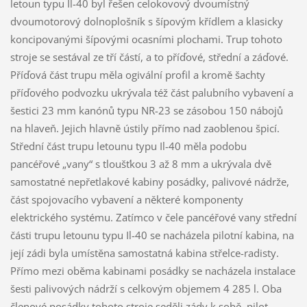
letoun typu Il-40 byl řešen celokovový dvoumístný
dvoumotorový dolnoplošník s šípovým křídlem a klasicky
koncipovanými šípovými ocasními plochami. Trup tohoto
stroje se sestával ze tří částí, a to příďové, střední a záďové.
Příďová část trupu měla ogivální profil a kromě šachty
příďového podvozku ukrývala též část palubního vybavení a
šestici 23 mm kanónů typu NR-23 se zásobou 150 nábojů
na hlaveň. Jejich hlavně ústily přímo nad zaoblenou špicí.
Střední část trupu letounu typu Il-40 měla podobu
pancéřové „vany“ s tloušťkou 3 až 8 mm a ukrývala dvě
samostatné nepřetlakové kabiny posádky, palivové nádrže,
část spojovacího vybavení a některé komponenty
elektrického systému. Zatímco v čele pancéřové vany střední
části trupu letounu typu Il-40 se nacházela pilotní kabina, na
její zádi byla umístěna samostatná kabina střelce-radisty.
Přímo mezi oběma kabinami posádky se nacházela instalace
šesti palivových nádrží s celkovým objemem 4 285 l. Oba
členové posádky tohoto stroje seděli zády k sobě, pilot