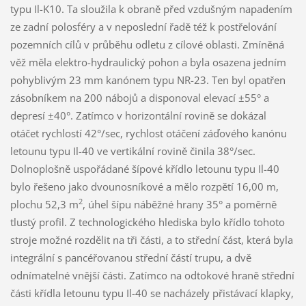
typu Il-K10. Ta sloužila k obraně před vzdušným napadením
ze zadní polosféry a v neposlední řadě též k postřelování
pozemních cílů v průběhu odletu z cílové oblasti. Zmíněná
věž měla elektro-hydraulický pohon a byla osazena jedním
pohyblivým 23 mm kanónem typu NR-23. Ten byl opatřen
zásobníkem na 200 nábojů a disponoval elevací ±55° a
depresí ±40°. Zatímco v horizontální rovině se dokázal
otáčet rychlostí 42°/sec, rychlost otáčení záďového kanónu
letounu typu Il-40 ve vertikální rovině činila 38°/sec.
Dolnoplošně uspořádané šípové křídlo letounu typu Il-40
bylo řešeno jako dvounosníkové a mělo rozpětí 16,00 m,
2
plochu 52,3 m
, úhel šípu náběžné hrany 35° a poměrně
tlustý profil. Z technologického hlediska bylo křídlo tohoto
stroje možné rozdělit na tři části, a to střední část, která byla
integrální s pancéřovanou střední částí trupu, a dvě
odnímatelné vnější části. Zatímco na odtokové hraně střední
části křídla letounu typu Il-40 se nacházely přistávací klapky,