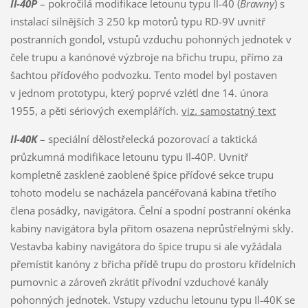
Il-40P
– pokročilá modifikace letounu typu Il-40 (
Brawny
) s
instalací silnějších 3 250 kp motorů typu RD-9V uvnitř
postranních gondol, vstupů vzduchu pohonných jednotek v
čele trupu a kanónové výzbroje na břichu trupu, přímo za
šachtou příďového podvozku. Tento model byl postaven
v jednom prototypu, který poprvé vzlétl dne 14. února
1955, a pěti sériových exemplářích.
viz. samostatný text
Il-40K
– speciální dělostřelecká pozorovací a taktická
průzkumná modifikace letounu typu Il-40P. Uvnitř
kompletně zasklené zaoblené špice příďové sekce trupu
tohoto modelu se nacházela pancéřovaná kabina třetího
člena posádky, navigátora. Čelní a spodní postranní okénka
kabiny navigátora byla přitom osazena neprůstřelnými skly.
Vestavba kabiny navigátora do špice trupu si ale vyžádala
přemístit kanóny z břicha přídě trupu do prostoru křídelních
pumovnic a zároveň zkrátit přívodní vzduchové kanály
pohonných jednotek. Vstupy vzduchu letounu typu Il-40K se