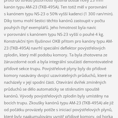
kanón typu AM-23 (TKB-495A). Ten totiž měl v porovnání
s kanónem typu NS-23 o 50% vyšší kadenci (1 300 ran/min).
Díky tomu mohl šestici těchto kanónů zastoupit v počtu
pouhých čtyř exemplářů. Jeho hmotnost byla navíc
v porovnání s kanónem typu NS-23 vyšší o pouhé 4 kg.
Konstrukční tým Iljušinovi OKB přitom pro kanóny typu AM-
23 (TKB-495A) navrhl speciální deflektor povýstřelových
zplodin, který měl podobu komory. Ta byla zhotovena ze
žáruvzdorné oceli a byla integrální součástí demontovatelné
příďové sekce trupu. Povýstřelové plyny byly do příďové
komory nasávány dvojicí uzavíratelných průduchů, které se
nacházely v její spodní části. Otevírání dvířek zmíněných
průduchů se dělo automaticky se stisknutím spouště
kanónů. Vývody povýstřelových zplodin byly umístěny na
bocích trupu. Zkoušky kanónů typu AM-23 (TKB-495A) ale již
od počátku provázely potíže s iniciací povýstřelových plynů,
které byly naakumulovány uvnitř příďové komory, od horka