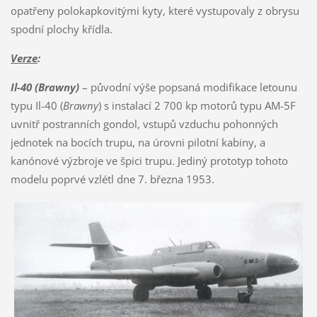
opatřeny polokapkovitými kyty, které vystupovaly z obrysu
spodní plochy křídla.
Verze
:
Il-40 (Brawny)
– původní výše popsaná modifikace letounu
typu Il-40 (
Brawny
) s instalací 2 700 kp motorů typu AM-5F
uvnitř postranních gondol, vstupů vzduchu pohonných
jednotek na bocích trupu, na úrovni pilotní kabiny, a
kanónové výzbroje ve špici trupu. Jediný prototyp tohoto
modelu poprvé vzlétl dne 7. března 1953.