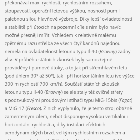
překonával max. rychlostí, rychlostním rozsahem,
stoupavostí, operační letovou výškou, nosností pum i
palebnou silou hlavňové výzbroje. Díky lepší ovladatelnosti
a stabilitě při útocích na pozemní cíle s ním bylo navíc
možné přesněji mířit. Vzhledem k relativně malému
zpětnému rázu střelba ze všech čtyř kanónů najednou
neměla na ovladatelnost letounu typu Il-40 (
Brawny
) žádný
vliv. V průběhu státních zkoušek byly samozřejmě
prováděny i pumové útoky, a to jak při střemhlavém letu
(pod úhlem 30° až 50°), tak i při horizontálním letu (ve výšce
300 m rychlostí 700 km/h). Součástí státních zkoušek
letounu typu Il-40 (
Brawny
) se ale staly též cvičné střety
s podzvukovými proudovými stíhači typu MiG-15bis (
Fagot
)
a MiG-17 (
Fresco
). Z nich vyplynulo, že je tento stroj obtížně
zaměřitelným cílem, neboť disponuje vysokou vertikální i
horizontální rychlostí a, díky instalaci efektních
aerodynamických brzd, velkým rychlostním rozsahem a