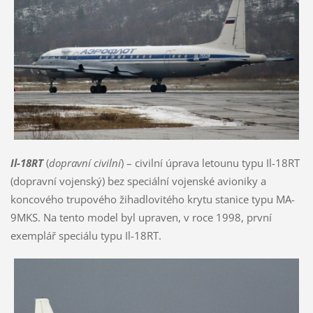
Il-18RT
(
dopravní civilní
) – civilní úprava letounu typu Il-18RT
(dopravní vojenský) bez speciální vojenské avioniky a
koncového trupového žihadlovitého krytu stanice typu MA-
9MKS. Na tento model byl upraven, v roce 1998, první
exemplář speciálu typu Il-18RT.