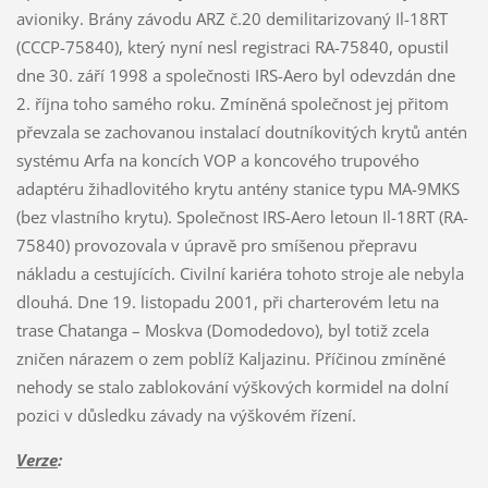
avioniky. Brány závodu ARZ č.20 demilitarizovaný Il-18RT
(CCCP-75840), který nyní nesl registraci RA-75840, opustil
dne 30. září 1998 a společnosti IRS-Aero byl odevzdán dne
2. října toho samého roku. Zmíněná společnost jej přitom
převzala se zachovanou instalací doutníkovitých krytů antén
systému Arfa na koncích VOP a koncového trupového
adaptéru žihadlovitého krytu antény stanice typu MA-9MKS
(bez vlastního krytu). Společnost IRS-Aero letoun Il-18RT (RA-
75840) provozovala v úpravě pro smíšenou přepravu
nákladu a cestujících. Civilní kariéra tohoto stroje ale nebyla
dlouhá. Dne 19. listopadu 2001, při charterovém letu na
trase Chatanga – Moskva (Domodedovo), byl totiž zcela
zničen nárazem o zem poblíž Kaljazinu. Příčinou zmíněné
nehody se stalo zablokování výškových kormidel na dolní
pozici v důsledku závady na výškovém řízení.
Verze
: