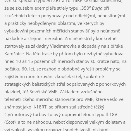
vzniku speciálů typu An-2RT a Tu-16KP se stala skutečnost,
že se zkušební exempláře střely typu „350“
Burja
při
zkušebních letech pohybovaly nad odlehlými, nehostinnými
a prakticky neobydlenými oblastmi, ve kterých by
vybudování pozemních měřících stanovišť bylo neúnosně
nákladné a zřejmě i nereálné. Zmíněné střely konkrétně
startovaly ze základny Vladimírovka a dopadaly na sibiřské
Kamčatce. Na této trase by přitom bylo nezbytné vybudovat
hned 10 až 15 pozemních měřících stanovišť. Krátce nato, na
počátku 60. let, se rozhodlo obdobně vyřešit problémy se
zajištěním monitorování zkoušek střel, konkrétně
strategických balistických střel odpalovaných z ponorkových
plavidel, též Sovětské VMF. Základem vzdušného
telemetrického měřícího stanoviště pro VMF, které vešlo ve
známost jako Il-18RT, se přitom stal středně těžký
čtyřmotorový turbovrtulový dopravní letoun typu Il-18V
(
Coot
), a to ne náhodou, neboť disponoval velkým doletem a
vytrvalostí, vysokou provozní spolehlivostí, nízkými