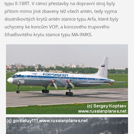
typu Il-18RT. V rámci přestavby na dopravní stroj byly
přitom mimo jiné zbaveny též všech antén, tedy vyjma
doutníkovitých krytů antén stanice typu Arfa, které byly
uchyceny ke koncům VOP, a koncového trupového
žihadlovitého krytu stanice typu MA-9MKS.