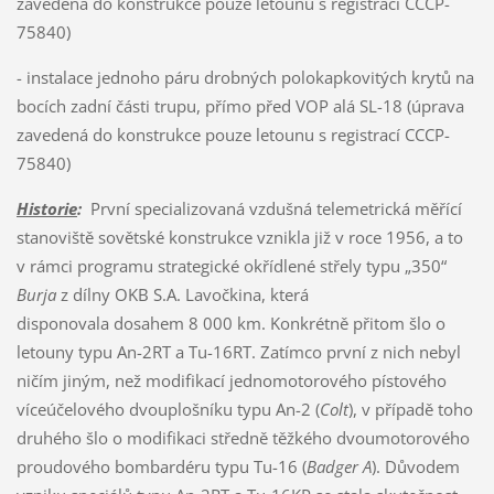
zavedená do konstrukce pouze letounu s registrací CCCP-
75840)
- instalace jednoho páru drobných polokapkovitých krytů na
bocích zadní části trupu, přímo před VOP alá SL-18 (úprava
zavedená do konstrukce pouze letounu s registrací CCCP-
75840)
Historie
:
První specializovaná vzdušná telemetrická měřící
stanoviště sovětské konstrukce vznikla již v roce 1956, a to
v rámci programu strategické okřídlené střely typu „350“
Burja
z dílny OKB S.A. Lavočkina, která
disponovala dosahem 8 000 km. Konkrétně přitom šlo o
letouny typu An-2RT a Tu-16RT. Zatímco první z nich nebyl
ničím jiným, než modifikací jednomotorového pístového
víceúčelového dvouplošníku typu An-2 (
Colt
), v případě toho
druhého šlo o modifikaci středně těžkého dvoumotorového
proudového bombardéru typu Tu-16 (
Badger A
). Důvodem