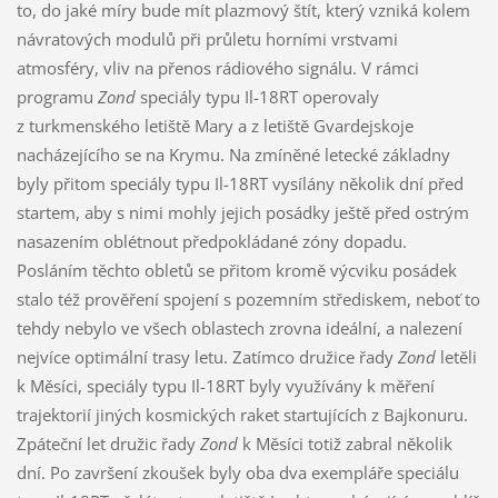
to, do jaké míry bude mít plazmový štít, který vzniká kolem
návratových modulů při průletu horními vrstvami
atmosféry, vliv na přenos rádiového signálu. V rámci
programu
Zond
speciály typu Il-18RT operovaly
z turkmenského letiště Mary a z letiště Gvardejskoje
nacházejícího se na Krymu. Na zmíněné letecké základny
byly přitom speciály typu Il-18RT vysílány několik dní před
startem, aby s nimi mohly jejich posádky ještě před ostrým
nasazením oblétnout předpokládané zóny dopadu.
Posláním těchto obletů se přitom kromě výcviku posádek
stalo též prověření spojení s pozemním střediskem, neboť to
tehdy nebylo ve všech oblastech zrovna ideální, a nalezení
nejvíce optimální trasy letu. Zatímco družice řady
Zond
letěli
k Měsíci, speciály typu Il-18RT byly využívány k měření
trajektorií jiných kosmických raket startujících z Bajkonuru.
Zpáteční let družic řady
Zond
k Měsíci totiž zabral několik
dní. Po završení zkoušek byly oba dva exempláře speciálu