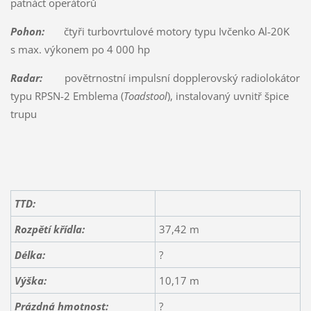
patnáct operátorů
Pohon:
čtyři turbovrtulové motory typu Ivčenko Al-20K
s max. výkonem po 4 000 hp
Radar:
povětrnostní impulsní dopplerovský radiolokátor
typu RPSN-2 Emblema (
Toadstool
), instalovaný uvnitř špice
trupu
TTD:
Rozpětí křídla:
37,42 m
Délka:
?
Výška:
10,17 m
Prázdná hmotnost:
?