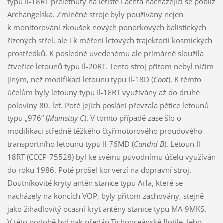
typu Il-18RT přelétnuty na letiště Lachta nacházející se poblíž
Archangelska. Zmíněné stroje byly používány nejen
k monitorování zkoušek nových ponorkových balistických
řízených střel, ale i k měření letových trajektorií kosmických
prostředků. K posledně uvedenému ale primárně sloužila
čtveřice letounů typu Il-20RT. Tento stroj přitom nebyl ničím
jiným, než modifikací letounu typu Il-18D (
Coot
). K těmto
účelům byly letouny typu Il-18RT využívány až do druhé
poloviny 80. let. Poté jejich poslání převzala pětice letounů
typu „976“ (
Mainstay C
). V tomto případě zase šlo o
modifikaci středně těžkého čtyřmotorového proudového
transportního letounu typu Il-76MD (
Candid B
). Letoun Il-
18RT (CCCP-75528) byl ke svému původnímu účelu využíván
do roku 1986. Poté prošel konverzí na dopravní stroj.
Doutníkovité kryty antén stanice typu Arfa, které se
nacházely na koncích VOP, byly přitom zachovány, stejně
jako žihadlovitý ocasní kryt antény stanice typu MA-9MKS.
V této podobě byl pak předán Tichooceánské flotile. Jeho