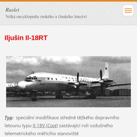
Ruslet
Velká encyklopedie ruského a čínského letectví
Iljušin Il-18RT
Typ
:
speciální modifikace středně těžkého dopravního
letounu typu
Il-18V (
Coot
)
zastávající roli vzdušného
telemetrického měřícího stanoviště