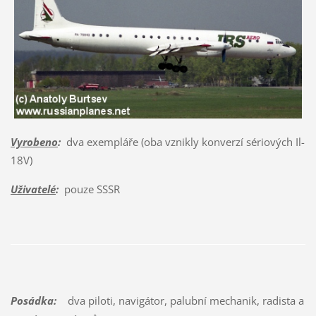
Vyrobeno
:
dva exempláře (oba vznikly konverzí sériových Il-
18V)
Uživatelé
:
pouze SSSR
Posádka:
dva piloti, navigátor, palubní mechanik, radista a