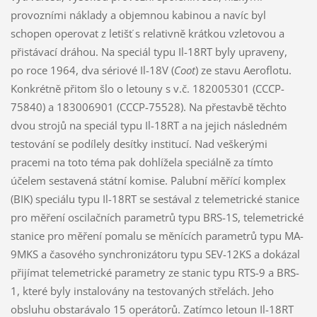
provozními náklady a objemnou kabinou a navíc byl
schopen operovat z letišť s relativně krátkou vzletovou a
přistávací dráhou. Na speciál typu Il-18RT byly upraveny,
po roce 1964, dva sériové Il-18V (
Coot
) ze stavu Aeroflotu.
Konkrétně přitom šlo o letouny s v.č. 182005301 (CCCP-
75840) a 183006901 (CCCP-75528). Na přestavbě těchto
dvou strojů na speciál typu Il-18RT a na jejich následném
testování se podílely desítky institucí. Nad veškerými
pracemi na toto téma pak dohlížela speciálně za tímto
účelem sestavená státní komise. Palubní měřící komplex
(BIK) speciálu typu Il-18RT se sestával z telemetrické stanice
pro měření oscilačních parametrů typu BRS-1S, telemetrické
stanice pro měření pomalu se měnících parametrů typu MA-
9MKS a časového synchronizátoru typu SEV-12KS a dokázal
přijímat telemetrické parametry ze stanic typu RTS-9 a BRS-
1, které byly instalovány na testovaných střelách. Jeho
obsluhu obstarávalo 15 operátorů. Zatímco letoun Il-18RT