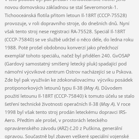
novou domovskou základnou se stal Severomorsk-1.
Tichooceánská flotila přitom letoun Il-18RT (CCCP-75528)
provozuje, v roli dopravního stroje, do dnešních dnů. Nyní
však tento stroj nese registraci RA-75528. Speciál Il-18RT
(CCCP-75840) se ve službě udržel o něco déle, do ledna roku
1988. Poté prošel obdobnou konverzí jako předchozí
exemplář tohoto speciálu, načež byl přidělen 240. GvOSAP
(Gardový samostatný smíšený letecký pluk) spadající pod
námořní výcvikové centrum Ostrov nacházející se u Pskova.
Zde byl pak využíván ke zdokonalovacímu výcviku posádek
protiponorkových letounů typu Il-38 (
May A
). Důvodem
použití letounu Il-18RT (CCCP-75840) k tomuto účelu se stalo
šetření technické životnosti operačních Il-38 (
May A
). V roce
1998 byl však tento stroj prodán leteckému dopravci IRS-
Aero. Předtím ale prošel, v prostorách leteckého
opravárenského závodu (ARZ) č.20 z Puškina, generální
opravou. Součastně byl zbaven veškeré speciální vojenské