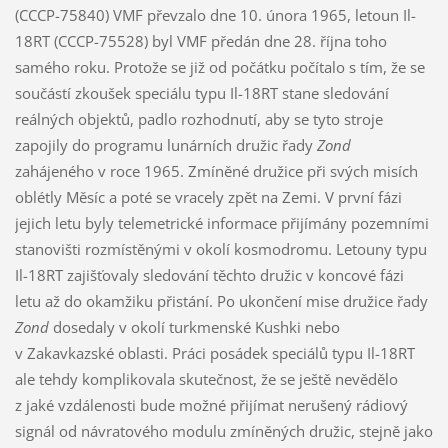
(CCCP-75840) VMF převzalo dne 10. února 1965, letoun Il-
18RT (CCCP-75528) byl VMF předán dne 28. října toho
samého roku. Protože se již od počátku počítalo s tím, že se
součástí zkoušek speciálu typu Il-18RT stane sledování
reálných objektů, padlo rozhodnutí, aby se tyto stroje
zapojily do programu lunárních družic řady
Zond
zahájeného v roce 1965. Zmíněné družice při svých misích
oblétly Měsíc a poté se vracely zpět na Zemi. V první fázi
jejich letu byly telemetrické informace přijímány pozemními
stanovišti rozmístěnými v okolí kosmodromu. Letouny typu
Il-18RT zajišťovaly sledování těchto družic v koncové fázi
letu až do okamžiku přistání. Po ukončení mise družice řady
Zond
dosedaly v okolí turkmenské Kushki nebo
v Zakavkazské oblasti. Práci posádek speciálů typu Il-18RT
ale tehdy komplikovala skutečnost, že se ještě nevědělo
z jaké vzdálenosti bude možné přijímat nerušený rádiový
signál od návratového modulu zmíněných družic, stejně jako