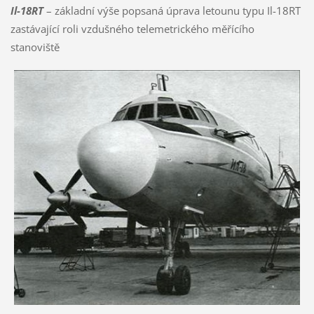
Il-18RT
– základní výše popsaná úprava letounu typu Il-18RT
zastávající roli vzdušného telemetrického měřícího
stanoviště