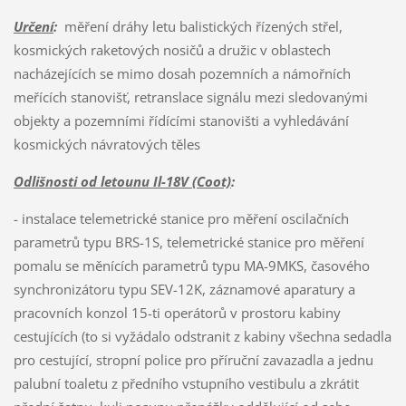
Určení
:
měření dráhy letu balistických řízených střel,
kosmických raketových nosičů a družic v oblastech
nacházejících se mimo dosah pozemních a námořních
meřících stanovišť, retranslace signálu mezi sledovanými
objekty a pozemními řídícími stanovišti a vyhledávání
kosmických návratových těles
Odlišnosti od letounu Il-18V (Coot)
:
- instalace telemetrické stanice pro měření oscilačních
parametrů typu BRS-1S, telemetrické stanice pro měření
pomalu se měnících parametrů typu MA-9MKS, časového
synchronizátoru typu SEV-12K, záznamové aparatury a
pracovních konzol 15-ti operátorů v prostoru kabiny
cestujících (to si vyžádalo odstranit z kabiny všechna sedadla
pro cestující, stropní police pro příruční zavazadla a jednu
palubní toaletu z předního vstupního vestibulu a zkrátit