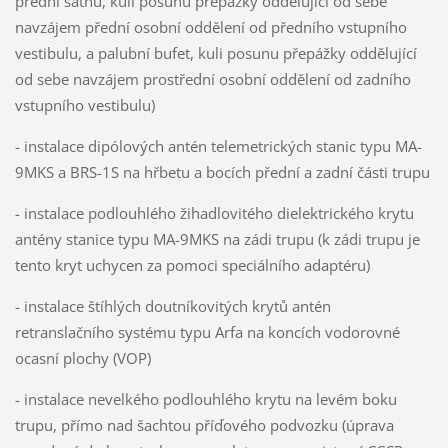
přední šatnu, kuli posunu přepážky oddělující od sebe
navzájem přední osobní oddělení od předního vstupního
vestibulu, a palubní bufet, kuli posunu přepážky oddělující
od sebe navzájem prostřední osobní oddělení od zadního
vstupního vestibulu)
- instalace dipólových antén telemetrických stanic typu MA-
9MKS a BRS-1S na hřbetu a bocích přední a zadní části trupu
- instalace podlouhlého žihadlovitého dielektrického krytu
antény stanice typu MA-9MKS na zádi trupu (k zádi trupu je
tento kryt uchycen za pomoci speciálního adaptéru)
- instalace štíhlých doutníkovitých krytů antén
retranslačního systému typu Arfa na koncích vodorovné
ocasní plochy (VOP)
- instalace nevelkého podlouhlého krytu na levém boku
trupu, přímo nad šachtou příďového podvozku (úprava