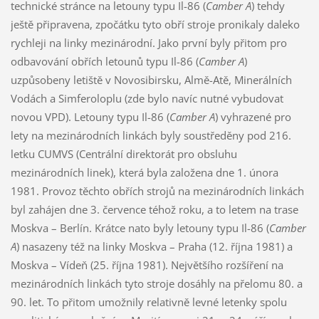
technické stránce na letouny typu Il-86 (
Camber A
) tehdy
ještě připravena, zpočátku tyto obří stroje pronikaly daleko
rychleji na linky mezinárodní. Jako první byly přitom pro
odbavování obřích letounů typu Il-86 (
Camber A
)
uzpůsobeny letiště v Novosibirsku, Almě-Atě, Minerálních
Vodách a Simferoloplu (zde bylo navíc nutné vybudovat
novou VPD). Letouny typu Il-86 (
Camber A
) vyhrazené pro
lety na mezinárodních linkách byly soustředěny pod 216.
letku CUMVS (Centrální direktorát pro obsluhu
mezinárodních linek), která byla založena dne 1. února
1981. Provoz těchto obřích strojů na mezinárodních linkách
byl zahájen dne 3. července téhož roku, a to letem na trase
Moskva – Berlín. Krátce nato byly letouny typu Il-86 (
Camber
A
) nasazeny též na linky Moskva – Praha (12. října 1981) a
Moskva – Vídeň (25. října 1981). Největšího rozšíření na
mezinárodních linkách tyto stroje dosáhly na přelomu 80. a
90. let. To přitom umožnily relativně levné letenky spolu