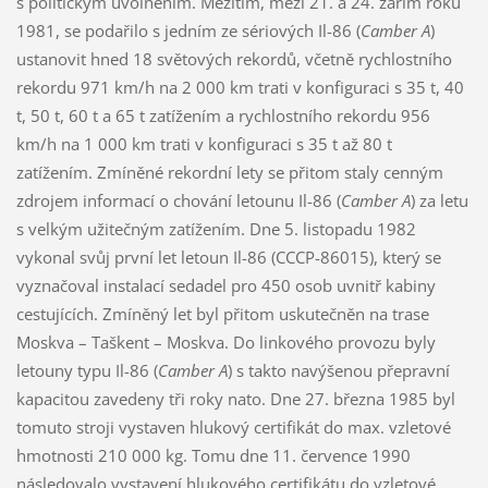
s politickým uvolněním. Mezitím, mezi 21. a 24. zářím roku
1981, se podařilo s jedním ze sériových Il-86 (
Camber A
)
ustanovit hned 18 světových rekordů, včetně rychlostního
rekordu 971 km/h na 2 000 km trati v konfiguraci s 35 t, 40
t, 50 t, 60 t a 65 t zatížením a rychlostního rekordu 956
km/h na 1 000 km trati v konfiguraci s 35 t až 80 t
zatížením. Zmíněné rekordní lety se přitom staly cenným
zdrojem informací o chování letounu Il-86 (
Camber A
) za letu
s velkým užitečným zatížením. Dne 5. listopadu 1982
vykonal svůj první let letoun Il-86 (CCCP-86015), který se
vyznačoval instalací sedadel pro 450 osob uvnitř kabiny
cestujících. Zmíněný let byl přitom uskutečněn na trase
Moskva – Taškent – Moskva. Do linkového provozu byly
letouny typu Il-86 (
Camber A
) s takto navýšenou přepravní
kapacitou zavedeny tři roky nato. Dne 27. března 1985 byl
tomuto stroji vystaven hlukový certifikát do max. vzletové
hmotnosti 210 000 kg. Tomu dne 11. července 1990
následovalo vystavení hlukového certifikátu do vzletové