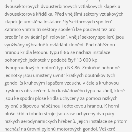
dvousektorových dvouštěrbinových vztlakových klapek a
dvousektorová křidélka. Před vnějšími sektory vztlakových
klapek je umístěna instalace čtyřsektorových spoilerů.
Zatímco vnitřní tři sektory spoilerů lze používat též pro
brzdění a ovládání při rolování, vnější sektory spoilerů jsou
využívány výhradně k ovládání klonění. Pod náběžnou
hranou křídla letounu typu Il-86 se nachází instalace
pohonných jednotek v podobě čtyř 13 000 kp
dvouproudových motorů typu NK-86. Zmíněné pohonné
jednotky jsou umístěny uvnitř krátkých doutníkovitých
gondol (s kruhovým lapačem vzduchu v čele a kruhovou
tryskou s obracečem tahu kaskádového typu na zádi), které
jsou ke spodní ploše křídla uchyceny za pomoci nízkých
pylonů s šípovou náběžnou i odtokovou hranou. K horní
ploše křídla tohoto stroje jsou zase uchyceny dva páry
nízkých aerodynamických hřebenů. Jejich instalace se přitom
nachází na úrovni pylonů motorových gondol. Veškeré