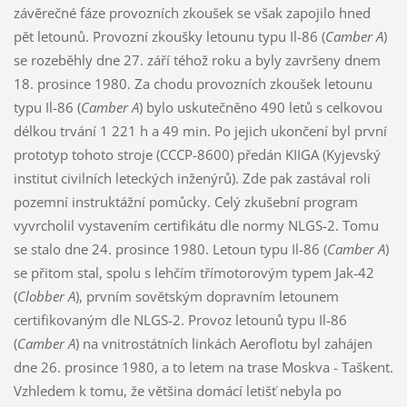
závěrečné fáze provozních zkoušek se však zapojilo hned
pět letounů. Provozní zkoušky letounu typu Il-86 (
Camber A
)
se rozeběhly dne 27. září téhož roku a byly završeny dnem
18. prosince 1980. Za chodu provozních zkoušek letounu
typu Il-86 (
Camber A
) bylo uskutečněno 490 letů s celkovou
délkou trvání 1 221 h a 49 min. Po jejich ukončení byl první
prototyp tohoto stroje (CCCP-8600) předán KIIGA (Kyjevský
institut civilních leteckých inženýrů). Zde pak zastával roli
pozemní instruktážní pomůcky. Celý zkušební program
vyvrcholil vystavením certifikátu dle normy NLGS-2. Tomu
se stalo dne 24. prosince 1980. Letoun typu Il-86 (
Camber A
)
se přitom stal, spolu s lehčím třímotorovým typem Jak-42
(
Clobber A
), prvním sovětským dopravním letounem
certifikovaným dle NLGS-2. Provoz letounů typu Il-86
(
Camber A
) na vnitrostátních linkách Aeroflotu byl zahájen
dne 26. prosince 1980, a to letem na trase Moskva - Taškent.
Vzhledem k tomu, že většina domácí letišť nebyla po