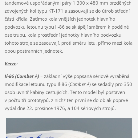
tandemově uspořádanými páry 1 300 x 480 mm brzděných
zdvojených kol typu KT-171 a zasouvají se do útrob střední
části křídla. Zatímco kola vnějších jednotek hlavního
podvozku letounu typu Il-86 se sklápějí směrem k podélné
ose trupu, kola prostřední jednotky hlavního podvozku
tohoto stroje se zasouvají, proti směru letu, přímo mezi kola
obou postranních jednotek.
Verze
:
Il-86 (Camber A)
– základní výše popsaná sériově vyráběná
modifikace letounu typu Il-86 (
Camber A
) se sedadly pro 350
osob uvnitř kabiny cestujících. Tento model byl postaven
v počtu tří prototypů, z nichž ten první se do oblak poprvé
vydal dne 22. prosince 1976, a 104 sériových strojů.