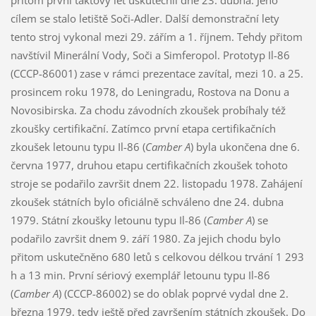
cílem se stalo letiště Soči-Adler. Další demonstrační lety
tento stroj vykonal mezi 29. zářím a 1. říjnem. Tehdy přitom
navštívil Minerální Vody, Soči a Simferopol. Prototyp Il-86
(CCCP-86001) zase v rámci prezentace zavítal, mezi 10. a 25.
prosincem roku 1978, do Leningradu, Rostova na Donu a
Novosibirska. Za chodu závodních zkoušek probíhaly též
zkoušky certifikační. Zatímco první etapa certifikačních
zkoušek letounu typu Il-86 (
Camber A
) byla ukončena dne 6.
června 1977, druhou etapu certifikačních zkoušek tohoto
stroje se podařilo završit dnem 22. listopadu 1978. Zahájení
zkoušek státních bylo oficiálně schváleno dne 24. dubna
1979. Státní zkoušky letounu typu Il-86 (
Camber A
) se
podařilo završit dnem 9. září 1980. Za jejich chodu bylo
přitom uskutečněno 680 letů s celkovou délkou trvání 1 293
h a 13 min. První sériový exemplář letounu typu Il-86
(
Camber A
) (CCCP-86002) se do oblak poprvé vydal dne 2.
března 1979, tedy ještě před završením státních zkoušek. Do