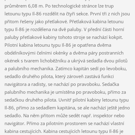
průměrem 6,08 m. Po technologické stránce lze trup
letounu typu Il-86 rozdělit na čtyři sekce. První tři z nich jsou
přitom řešeny jako přetlakové. Přetlaková kabina letounu
typu Il-86 je rozdělena na dvě paluby. V přední části horní
paluby přetlakové kabiny tohoto stroje se nachází kokpit.
Pilotní kabina letounu typu Il-86 je opatřena dvěma
obdélníkovými čelními okénky a dvěma páry postranních
okének s tvarem lichoběžníku a ukrývá sedadla dvou pilotů
a palubního mechanika. Zatímco kapitán sedí po levoboku,
sedadlo druhého pilota, který zároveň zastává funkci
navigátora a radisty, se nachází po pravoboku. Sedačka
palubního mechanika je umístěna po pravoboku, přímo za
sedačkou druhého pilota. Uvnitř pilotní kabiny letounu typu
Il-86, přímo za sedadlem kapitána, se ale nachází ještě jedno
sedadlo. Na něm přitom může sedět např. inspektor nebo
navigátor. Přímo za pilotním prostorem se nachází vlastní
kabina cestujících. Kabina cestujících letounu typu Il-86 je