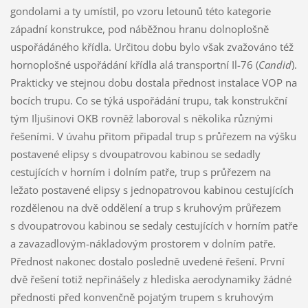
gondolami a ty umístil, po vzoru letounů této kategorie
západní konstrukce, pod náběžnou hranu dolnoplošně
uspořádáného křídla. Určitou dobu bylo však zvažováno též
hornoplošné uspořádání křídla alá transportní Il-76 (
Candid
).
Prakticky ve stejnou dobu dostala přednost instalace VOP na
bocích trupu. Co se týká uspořádání trupu, tak konstrukční
tým Iljušinovi OKB rovněž laboroval s několika různými
řešeními. V úvahu přitom připadal trup s průřezem na výšku
postavené elipsy s dvoupatrovou kabinou se sedadly
cestujících v horním i dolním patře, trup s průřezem na
ležato postavené elipsy s jednopatrovou kabinou cestujících
rozdělenou na dvě oddělení a trup s kruhovým průřezem
s dvoupatrovou kabinou se sedaly cestujících v horním patře
a zavazadlovým-nákladovým prostorem v dolním patře.
Přednost nakonec dostalo posledně uvedené řešení. První
dvě řešení totiž nepřinášely z hlediska aerodynamiky žádné
přednosti před konvenčně pojatým trupem s kruhovým