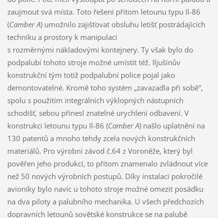
zaujmout svá místa. Toto řešení přitom letounu typu Il-86
(
Camber A
) umožnilo zajišťovat obsluhu letišť postrádajících
techniku a prostory k manipulaci
s rozměrnými nákladovými kontejnery. Ty však bylo do
podpalubí tohoto stroje možné umístit též. Iljušinův
konstrukční tým totiž podpalubní police pojal jako
demontovatelné. Kromě toho systém „zavazadla při sobě“,
spolu s použitím integrálních výklopných nástupních
schodišť, sebou přinesl znatelné urychlení odbavení. V
konstrukci letounu typu Il-86 (
Camber A
) našlo uplatnění na
130 patentů a mnoho tehdy zcela nových konstrukčních
materiálů. Pro výrobní závod č.64 z Voroněže, který byl
pověřen jeho produkcí, to přitom znamenalo zvládnout více
než 50 nových výrobních postupů. Díky instalaci pokročilé
avioniky bylo navíc u tohoto stroje možné omezit posádku
na dva piloty a palubního mechanika. U všech předchozích
dopravních letounů sovětské konstrukce se na palubě