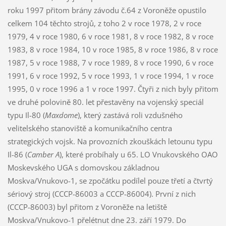
roku 1997 přitom brány závodu č.64 z Voroněže opustilo
celkem 104 těchto strojů, z toho 2 v roce 1978, 2 v roce
1979, 4 v roce 1980, 6 v roce 1981, 8 v roce 1982, 8 v roce
1983, 8 v roce 1984, 10 v roce 1985, 8 v roce 1986, 8 v roce
1987, 5 v roce 1988, 7 v roce 1989, 8 v roce 1990, 6 v roce
1991, 6 v roce 1992, 5 v roce 1993, 1 v roce 1994, 1 v roce
1995, 0 v roce 1996 a 1 v roce 1997. Čtyři z nich byly přitom
ve druhé polovině 80. let přestavěny na vojenský speciál
typu Il-80 (
Maxdome
), který zastává roli vzdušného
velitelského stanoviště a komunikačního centra
strategických vojsk. Na provozních zkouškách letounu typu
Il-86 (
Camber A
), které probíhaly u 65. LO Vnukovského OAO
Moskevského UGA s domovskou základnou
Moskva/Vnukovo-1, se zpočátku podílel pouze třetí a čtvrtý
sériový stroj (CCCP-86003 a CCCP-86004). První z nich
(CCCP-86003) byl přitom z Voroněže na letiště
Moskva/Vnukovo-1 přelétnut dne 23. září 1979. Do