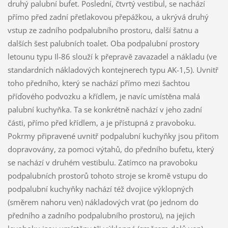
druhý palubní bufet. Poslední, čtvrtý vestibul, se nachází
přímo před zadní přetlakovou přepážkou, a ukrývá druhý
vstup ze zadního podpalubního prostoru, další šatnu a
dalších šest palubních toalet. Oba podpalubní prostory
letounu typu Il-86 slouží k přepravě zavazadel a nákladu (ve
standardních nákladových kontejnerech typu AK-1,5). Uvnitř
toho předního, který se nachází přímo mezi šachtou
příďového podvozku a křídlem, je navíc umístěna malá
palubní kuchyňka. Ta se konkrétně nachází v jeho zadní
části, přímo před křídlem, a je přístupná z pravoboku.
Pokrmy připravené uvnitř podpalubní kuchyňky jsou přitom
dopravovány, za pomoci výtahů, do předního bufetu, který
se nachází v druhém vestibulu. Zatímco na pravoboku
podpalubních prostorů tohoto stroje se kromě vstupu do
podpalubní kuchyňky nachází též dvojice výklopných
(směrem nahoru ven) nákladových vrat (po jednom do
předního a zadního podpalubního prostoru), na jejich