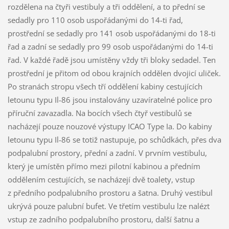
rozdělena na čtyři vestibuly a tři oddělení, a to přední se
sedadly pro 110 osob uspořádanými do 14-ti řad,
prostřední se sedadly pro 141 osob uspořádanými do 18-ti
řad a zadní se sedadly pro 99 osob uspořádanými do 14-ti
řad. V každé řadě jsou umístěny vždy tři bloky sedadel. Ten
prostřední je přitom od obou krajních oddělen dvojicí uliček.
Po stranách stropu všech tří oddělení kabiny cestujících
letounu typu Il-86 jsou instalovány uzavíratelné police pro
příruční zavazadla. Na bocích všech čtyř vestibulů se
nacházejí pouze nouzové výstupy ICAO Type Ia. Do kabiny
letounu typu Il-86 se totiž nastupuje, po schůdkách, přes dva
podpalubní prostory, přední a zadní. V prvním vestibulu,
který je umístěn přímo mezi pilotní kabinou a předním
oddělením cestujících, se nacházejí dvě toalety, vstup
z předního podpalubního prostoru a šatna. Druhý vestibul
ukrývá pouze palubní bufet. Ve třetím vestibulu lze nalézt
vstup ze zadního podpalubního prostoru, další šatnu a