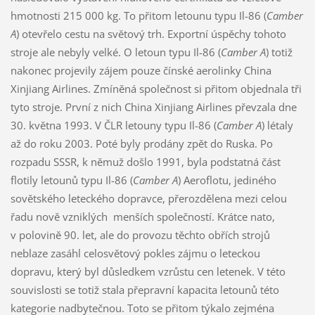
hmotnosti 215 000 kg. To přitom letounu typu Il-86 (
Camber
A
) otevřelo cestu na světový trh. Exportní úspěchy tohoto
stroje ale nebyly velké. O letoun typu Il-86 (
Camber A
) totiž
nakonec projevily zájem pouze čínské aerolinky China
Xinjiang Airlines. Zmíněná společnost si přitom objednala tři
tyto stroje. První z nich China Xinjiang Airlines převzala dne
30. května 1993. V ČLR letouny typu Il-86 (
Camber A
) létaly
až do roku 2003. Poté byly prodány zpět do Ruska. Po
rozpadu SSSR, k němuž došlo 1991, byla podstatná část
flotily letounů typu Il-86 (
Camber A
) Aeroflotu, jediného
sovětského leteckého dopravce, přerozdělena mezi celou
řadu nově vzniklých menších společností. Krátce nato,
v polovině 90. let, ale do provozu těchto obřích strojů
neblaze zasáhl celosvětový pokles zájmu o leteckou
dopravu, který byl důsledkem vzrůstu cen letenek. V této
souvislosti se totiž stala přepravní kapacita letounů této
kategorie nadbytečnou. Toto se přitom týkalo zejména