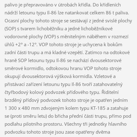
palivo je přepravováno v útrobách křídla. Do křídleních
nádrží letounu typu Il-86 lze natankovat celkem 86 t paliva.
Ocasní plochy tohoto stroje se sestávají z jedné svislé plochy
(SOP) s tvarem lichoběžníku a jedné lichoběžníkové
vodorovné plochy (VOP) s měnitelným náběhem v rozmezí
úhlů +2° a -12°. VOP tohoto stroje je uchycena k bokům
zadní části trupu a má kladné vzepětí. Zatímco na odtokové
hraně SOP letounu typu Il-86 se nachází dvousektorové
směrové kormidlo, odtokovou hranu VOP tohoto stroje
okupují dvousektorová výšková kormidla. Vzletové a
přistávací zařízení letounu typu Il-86 tvoří zatahovatelný
čtyřbodový kolový podvozek příďového typu. Řiditelní
brzděný příďový podvozek tohoto stroje je opatřen jedním
1 300 x 480 mm zdvojeným kolem typu KT-185 a zatahuje
se (proti směru letu) do břicha přední části trupu, přímo pod
podlahu pilotního prostoru. Všechny tři jednotky hlavního
podvozku tohoto stroje jsou zase opatřeny dvěma