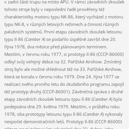
v zadní části trupu na místo APU. V rámci závodních zkoušek
tohoto stroje byly v neposlední řadě prověřeny též
charakteristiky motoru typu NK-86, který vycházel z motoru
typu NK-8, v různých letových režimech a činnost různých
palubních systémů. První etapu závodních zkoušek letounu
typu Il-86 (
Camber A
) se podařilo úspěšně završit dne 20.
října 1978, dva měsíce před plánovaným termínem.
Mezitím, v červnu roku 1977, si prototyp Il-86 (CCCP-86000)
odbyl svůj veřejný debut na 32. Pařížské Airshow. Zmíněný
stroj bylo ale možné shlédnout též na 33. Pařížské Airshow,
která se konala v červnu roku 1979. Dne 24. října 1977 se
realizací svého prvního letu do zkušebního programu zapojil
též prototyp druhý (CCCP-86001). Závěrečná zpráva z druhé
etapy závodních zkoušek letounu typu Il-86 (
Camber A
) byla
podepsána dne 29. května 1979. Mezitím, v průběhu roku
1978, oba prototypy letounu typu Il-86 (
Camber A
) vykonaly
nespočet demonstračních letů. Prototyp Il-86 (CCCP-86000)
přitom první taktový let uskutečnil dne 23. dubna. Jeho