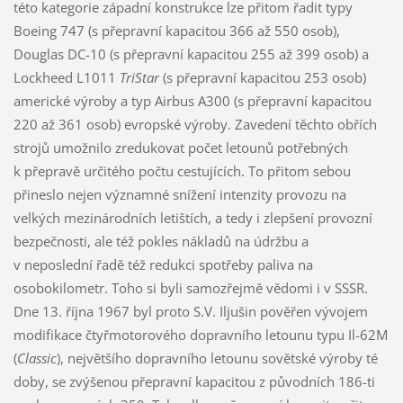
této kategorie západní konstrukce lze přitom řadit typy
Boeing 747 (s přepravní kapacitou 366 až 550 osob),
Douglas DC-10 (s přepravní kapacitou 255 až 399 osob) a
Lockheed L1011
TriStar
(s přepravní kapacitou 253 osob)
americké výroby a typ Airbus A300 (s přepravní kapacitou
220 až 361 osob) evropské výroby. Zavedení těchto obřích
strojů umožnilo zredukovat počet letounů potřebných
k přepravě určitého počtu cestujících. To přitom sebou
přineslo nejen významné snížení intenzity provozu na
velkých mezinárodních letištích, a tedy i zlepšení provozní
bezpečnosti, ale též pokles nákladů na údržbu a
v neposlední řadě též redukci spotřeby paliva na
osobokilometr. Toho si byli samozřejmě vědomi i v SSSR.
Dne 13. října 1967 byl proto S.V. Iljušin pověřen vývojem
modifikace čtyřmotorového dopravního letounu typu Il-62M
(
Classic
), největšího dopravního letounu sovětské výroby té
doby, se zvýšenou přepravní kapacitou z původních 186-ti