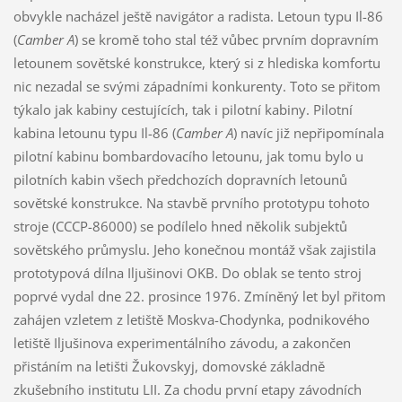
obvykle nacházel ještě navigátor a radista. Letoun typu Il-86
(
Camber A
) se kromě toho stal též vůbec prvním dopravním
letounem sovětské konstrukce, který si z hlediska komfortu
nic nezadal se svými západními konkurenty. Toto se přitom
týkalo jak kabiny cestujících, tak i pilotní kabiny. Pilotní
kabina letounu typu Il-86 (
Camber A
) navíc již nepřipomínala
pilotní kabinu bombardovacího letounu, jak tomu bylo u
pilotních kabin všech předchozích dopravních letounů
sovětské konstrukce. Na stavbě prvního prototypu tohoto
stroje (CCCP-86000) se podílelo hned několik subjektů
sovětského průmyslu. Jeho konečnou montáž však zajistila
prototypová dílna Iljušinovi OKB. Do oblak se tento stroj
poprvé vydal dne 22. prosince 1976. Zmíněný let byl přitom
zahájen vzletem z letiště Moskva-Chodynka, podnikového
letiště Iljušinova experimentálního závodu, a zakončen
přistáním na letišti Žukovskyj, domovské základně
zkušebního institutu LII. Za chodu první etapy závodních