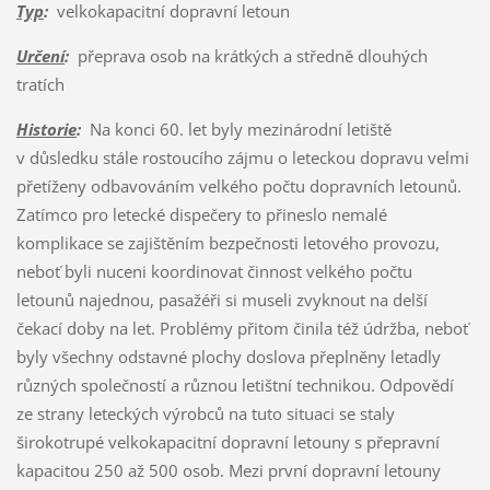
Typ
:
velkokapacitní dopravní letoun
Určení
:
přeprava osob na krátkých a středně dlouhých
tratích
Historie
:
Na konci 60. let byly mezinárodní letiště
v důsledku stále rostoucího zájmu o leteckou dopravu velmi
přetíženy odbavováním velkého počtu dopravních letounů.
Zatímco pro letecké dispečery to přineslo nemalé
komplikace se zajištěním bezpečnosti letového provozu,
neboť byli nuceni koordinovat činnost velkého počtu
letounů najednou, pasažéři si museli zvyknout na delší
čekací doby na let. Problémy přitom činila též údržba, neboť
byly všechny odstavné plochy doslova přeplněny letadly
různých společností a různou letištní technikou. Odpovědí
ze strany leteckých výrobců na tuto situaci se staly
širokotrupé velkokapacitní dopravní letouny s přepravní
kapacitou 250 až 500 osob. Mezi první dopravní letouny