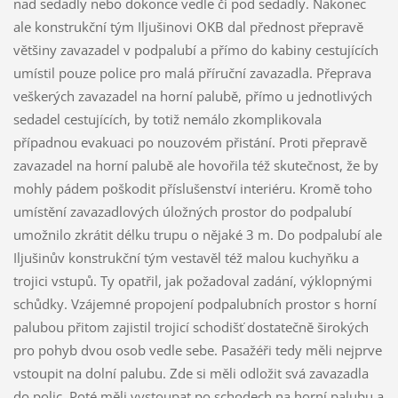
nad sedadly nebo dokonce vedle či pod sedadly. Nakonec
ale konstrukční tým Iljušinovi OKB dal přednost přepravě
většiny zavazadel v podpalubí a přímo do kabiny cestujících
umístil pouze police pro malá příruční zavazadla. Přeprava
veškerých zavazadel na horní palubě, přímo u jednotlivých
sedadel cestujících, by totiž nemálo zkomplikovala
případnou evakuaci po nouzovém přistání. Proti přepravě
zavazadel na horní palubě ale hovořila též skutečnost, že by
mohly pádem poškodit příslušenství interiéru. Kromě toho
umístění zavazadlových úložných prostor do podpalubí
umožnilo zkrátit délku trupu o nějaké 3 m. Do podpalubí ale
Iljušinův konstrukční tým vestavěl též malou kuchyňku a
trojici vstupů. Ty opatřil, jak požadoval zadání, výklopnými
schůdky. Vzájemné propojení podpalubních prostor s horní
palubou přitom zajistil trojicí schodišť dostatečně širokých
pro pohyb dvou osob vedle sebe. Pasažéři tedy měli nejprve
vstoupit na dolní palubu. Zde si měli odložit svá zavazadla
do polic. Poté měli vystoupat po schodech na horní palubu a