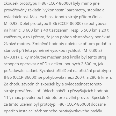
zkoušek prototypu Il-86 (CCCP-86000) byly mimo jiné
prověřovány základní výkonnostní parametry, stabilita a
ovladatelnost. Max. rychlost tohoto stroje přitom činila
M=0,93. Dolet prototypu Il-86 (CCCP-86000) se pohyboval
na hranici 3 600 km s 40 t zatížením, resp. 5 500 km s 20 t
zatížením, a to i přesto, že jeho pohon obstarávaly poněkud
žíznivé motory. Zmíněné hodnoty doletu se přitom podařilo
stanovit při letu poměrně vysokou rychlostí (M=0,80 až
M=0,81). Díky mohutné mechanizaci křídla byl tento stroj
schopen operovat z VPD s délkou pouhých 2 600 m, jak
požadovalo zadání. Rychlost přiblížení na přistání prototypu
Il-86 (CCCP-86000) se pohybovala mezi 260-ti a 280-ti km/h.
Za chodu závodních zkoušek byla ovladatelnost tohoto
stroje prověřena i při úhlech náběhu převyšujících hodnotu
11°, max. povolenou hodnotu pro civilní provoz. Speciálně
za tímto účelem byl prototyp Il-86 (CCCP-86000) dočasně
opatřen instalací záchranného protivývrtkového padáku