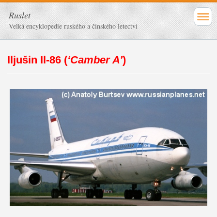
Ruslet
Velká encyklopedie ruského a čínského letectví
Iljušin Il-86 (
‘Camber A’
)