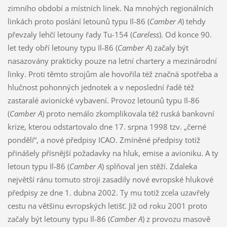
zimního období a místních linek. Na mnohých regionálních
linkách proto poslání letounů typu Il-86 (
Camber A
) tehdy
převzaly lehčí letouny řady Tu-154 (
Careless
). Od konce 90.
let tedy obří letouny typu Il-86 (
Camber A
) začaly být
nasazovány prakticky pouze na letní chartery a mezinárodní
linky. Proti těmto strojům ale hovořila též značná spotřeba a
hlučnost pohonných jednotek a v neposlední řadě též
zastaralé avionické vybavení. Provoz letounů typu Il-86
(
Camber A
) proto nemálo zkomplikovala též ruská bankovní
krize, kterou odstartovalo dne 17. srpna 1998 tzv. „černé
pondělí“, a nové předpisy ICAO. Zmíněné předpisy totiž
přinášely přísnější požadavky na hluk, emise a avioniku. A ty
letoun typu Il-86 (
Camber A
) splňoval jen stěží. Zdaleka
největší ránu tomuto stroji zasadily nové evropské hlukové
předpisy ze dne 1. dubna 2002. Ty mu totiž zcela uzavřely
cestu na většinu evropských letišť. Již od roku 2001 proto
začaly být letouny typu Il-86 (
Camber A
) z provozu masově