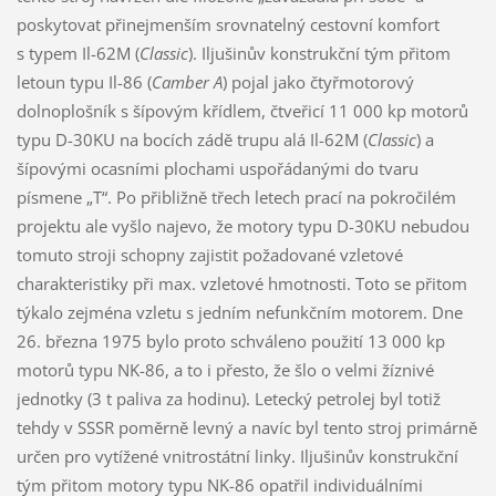
poskytovat přinejmenším srovnatelný cestovní komfort
s typem Il-62M (
Classic
). Iljušinův konstrukční tým přitom
letoun typu Il-86 (
Camber A
) pojal jako čtyřmotorový
dolnoplošník s šípovým křídlem, čtveřicí 11 000 kp motorů
typu D-30KU na bocích zádě trupu alá Il-62M (
Classic
) a
šípovými ocasními plochami uspořádanými do tvaru
písmene „T“. Po přibližně třech letech prací na pokročilém
projektu ale vyšlo najevo, že motory typu D-30KU nebudou
tomuto stroji schopny zajistit požadované vzletové
charakteristiky při max. vzletové hmotnosti. Toto se přitom
týkalo zejména vzletu s jedním nefunkčním motorem. Dne
26. března 1975 bylo proto schváleno použití 13 000 kp
motorů typu NK-86, a to i přesto, že šlo o velmi žíznivé
jednotky (3 t paliva za hodinu). Letecký petrolej byl totiž
tehdy v SSSR poměrně levný a navíc byl tento stroj primárně
určen pro vytížené vnitrostátní linky. Iljušinův konstrukční
tým přitom motory typu NK-86 opatřil individuálními