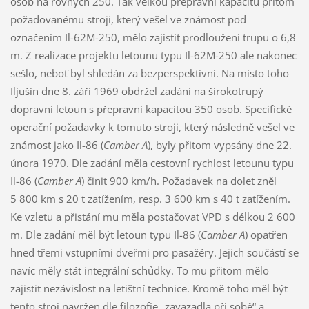
osob na rovných 250. Tak velkou přepravní kapacitu přitom
požadovanému stroji, který vešel ve známost pod
označením Il-62M-250, mělo zajistit prodloužení trupu o 6,8
m. Z realizace projektu letounu typu Il-62M-250 ale nakonec
sešlo, neboť byl shledán za bezperspektivní. Na místo toho
Iljušin dne 8. září 1969 obdržel zadání na širokotrupý
dopravní letoun s přepravní kapacitou 350 osob. Specifické
operační požadavky k tomuto stroji, který následně vešel ve
známost jako Il-86 (
Camber A
), byly přitom vypsány dne 22.
února 1970. Dle zadání měla cestovní rychlost letounu typu
Il-86 (
Camber A
) činit 900 km/h. Požadavek na dolet zněl
5 800 km s 20 t zatížením, resp. 3 600 km s 40 t zatížením.
Ke vzletu a přistání mu měla postačovat VPD s délkou 2 600
m. Dle zadání měl být letoun typu Il-86 (
Camber A
) opatřen
hned třemi vstupními dveřmi pro pasažéry. Jejich součástí se
navíc měly stát integrální schůdky. To mu přitom mělo
zajistit nezávislost na letištní technice. Kromě toho měl být
tento stroj navržen dle filozofie „zavazadla při sobě“ a