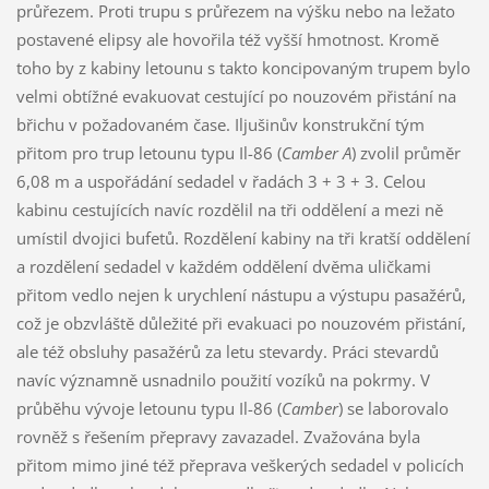
průřezem. Proti trupu s průřezem na výšku nebo na ležato
postavené elipsy ale hovořila též vyšší hmotnost. Kromě
toho by z kabiny letounu s takto koncipovaným trupem bylo
velmi obtížné evakuovat cestující po nouzovém přistání na
břichu v požadovaném čase. Iljušinův konstrukční tým
přitom pro trup letounu typu Il-86 (
Camber A
) zvolil průměr
6,08 m a uspořádání sedadel v řadách 3 + 3 + 3. Celou
kabinu cestujících navíc rozdělil na tři oddělení a mezi ně
umístil dvojici bufetů. Rozdělení kabiny na tři kratší oddělení
a rozdělení sedadel v každém oddělení dvěma uličkami
přitom vedlo nejen k urychlení nástupu a výstupu pasažérů,
což je obzvláště důležité při evakuaci po nouzovém přistání,
ale též obsluhy pasažérů za letu stevardy. Práci stevardů
navíc významně usnadnilo použití vozíků na pokrmy. V
průběhu vývoje letounu typu Il-86 (
Camber
) se laborovalo
rovněž s řešením přepravy zavazadel. Zvažována byla
přitom mimo jiné též přeprava veškerých sedadel v policích