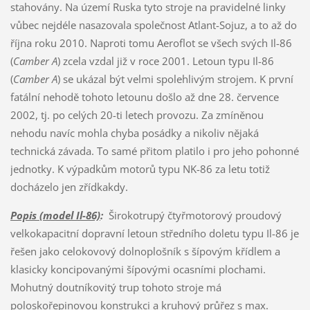
stahovány. Na území Ruska tyto stroje na pravidelné linky
vůbec nejdéle nasazovala společnost Atlant-Sojuz, a to až do
října roku 2010. Naproti tomu Aeroflot se všech svých Il-86
(
Camber A
) zcela vzdal již v roce 2001. Letoun typu Il-86
(
Camber A
) se ukázal být velmi spolehlivým strojem. K první
fatální nehodě tohoto letounu došlo až dne 28. července
2002, tj. po celých 20-ti letech provozu. Za zmíněnou
nehodu navíc mohla chyba posádky a nikoliv nějaká
technická závada. To samé přitom platilo i pro jeho pohonné
jednotky. K výpadkům motorů typu NK-86 za letu totiž
docházelo jen zřídkakdy.
Popis (model Il-86)
:
Širokotrupý čtyřmotorový proudový
velkokapacitní dopravní letoun středního doletu typu Il-86 je
řešen jako celokovový dolnoplošník s šípovým křídlem a
klasicky koncipovanými šípovými ocasními plochami.
Mohutný doutníkovitý trup tohoto stroje má
poloskořepinovou konstrukci a kruhový průřez s max.