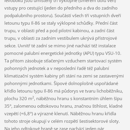
levoboku jsou umístěny tři výklopné (směrem dolů ven)
vstupy pro cestující (jeden do předního a dva do zadního
podpalubního prostoru). Součástí všech tří vstupních dveří
letounu typu Il-86 se staly výklopné schůdky. Přední část
trupu, v oblasti před a pod pilotní kabinou, a zadní část
trupu, v oblasti za zadním vestibulem ukrývá přístrojové
sekce. Uvnitř té zadní se mimo jiné nachází též instalace
pomocné palubní energetické jednotky (APU) typu VSU-10.
Ta přitom zásobuje stlačeným vzduchem startovací systém
pohonných jednotek a v neposlední řadě též palubní
klimatizační systém kabiny při stání na zemi se zastavenými
pohonnými jednotkami. Šípové dolnoplošně uspořádané
křídlo letounu typu Il-86 má půdorys ve tvaru lichoběžníku,
2
plochu 320 m
, náběžnou hranu s konstantním úhlem šípu
35°, zalomenou odtokovou hranu, značnou štíhlost, kladné
vzepětí (+6,8°) a výrazné klenutí. Náběžnou hranu křídla
tohoto stroje okupují v celém rozpětí šestisektorové sloty.
Na jeho odtokové hraně se zase nachází jeden pár