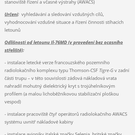
stanoviště řízení a včasné výstrahy (AWACS)
Určení
:
vyhledávání a sledování vzdušných cílů,
vyhodnocování vzdušné situace a řízení činnosti stíhacích
letounů
Odlišnosti od letounu Il-76MD (v provedení bez ocasního
střeliště)
:
- instalace letecké verze francouzského pozemního
radiolokačního komplexu typu Thomson-CSF
Tigre-G
v zadní
části trupu – v této souvislosti záďová nákladová vrata
nahradil mohutný dielektrický kryt s trojúhelníkovým
profilem (a malou lichoběžníkovou stabilizační ploškou
vespod)
- instalace pracoviště čtyř operátorů radiolokačního AWACS
systému uvnitř nákladové kabiny
- instalace avioniky italské značky Selenia, britské značky