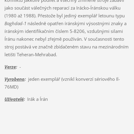
jako součást válečných reparací za Irácko-Íránskou válku
(1980 až 1988). Přestože byl jediný exemplář letounu typu
Baghdad-1
následně opatřen íránskými výsostnými znaky a
íránským identifikačním číslem 5-8206, vzdušnými silami
Íránu nakonec nebyl zřejmě používán. V současnosti tento
stroj postává ve značně zbídačeném stavu na mezinárodním
letišti Teheran-Mehrabad.
Verze
:
-
Vyrobeno
:
jeden exemplář (vznikl konverzí sériového Il-
76MD)
Uživatelé
:
Irák a Írán