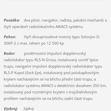
Posádka:
dva piloti, navigátor, radista, palubní mechanik a
čtyři operátoři radiolokačního AWACS systému
Pohon:
čtyři dvouproudové motory typu Solovjov D-
30KP-2 s max. tahem po 12 500 kp
Radar:
povětrnostní impulsní dopplerovský
radiolokátor typu RLS-N Groza, instalovaný uvnitř špice
trupu, navigační impulsní dopplerovský radiolokátor typu
RLS-P Kupol (
Sock Eye
), instalovaný pod polokapkovitým
krytem nacházejícím se na břichu přední části trupu, a
radiolokátor systému AWACS s detekčním dosahem 350 km,
instalovaný pod rozměrným krytem s trojúhelníkovým
profilem nacházejícím se na břichu zadní části trupu
Výzbroj:
žádná