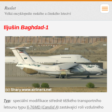
Ruslet
Velká encyklopedie ruského a čínského letectví
Iljušin
Baghdad-1
Typ
:
speciální modifikace středně těžkého transportního
letounu typu
Il-76MD (
Candid A
)
zastávající roli vzdušného