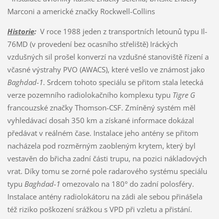
Marconi a americké značky Rockwell-Collins
Historie
:
V roce 1988 jeden z transportních letounů typu Il-
76MD (v provedení bez ocasního střeliště) Iráckých
vzdušných sil prošel konverzí na vzdušné stanoviště řízení a
včasné výstrahy PVO (AWACS), které vešlo ve známost jako
Baghdad-1
. Srdcem tohoto speciálu se přitom stala letecká
verze pozemního radiolokačního komplexu typu
Tigre G
francouzské značky Thomson-CSF. Zmíněný systém měl
vyhledávací dosah 350 km a získané informace dokázal
předávat v reálném čase. Instalace jeho antény se přitom
nacházela pod rozměrným zaobleným krytem, který byl
vestavěn do břicha zadní části trupu, na pozici nákladových
vrat. Díky tomu se zorné pole radarového systému speciálu
typu
Baghdad-1
omezovalo na 180° do zadní polosféry.
Instalace antény radiolokátoru na zádi ale sebou přinášela
též riziko poškození srážkou s VPD při vzletu a přistání.