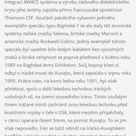
Integraci AWACS systému a výrobu záďového dielektrického
krytu jeho antény zajistila přímo francouzské společnost
Thomson-CSF. Součástí palubního vybavení jediného
exempláře speciálu typu
Baghdad-1
se ale staly též avionické
systémy italské značky Selenia, britské značky Marconi a
americké značky Rockwell-Collins. Jediný exemplář tohoto
speciálu byl opatřen bílo-šedým kabátem bez výsostných
znaků a široké veřejnosti se poprvé představil v květnu roku
1989 na Baghdad Arms Exhibition. Svůj bojový křest si
odbyl v irácké invazi do Kuvajtu, která započala v srpnu roku
1990. Krátce nato, na konci ledna roku 1991, byl však
přelétnut, spolu s další leteckou technikou Iráckých
vzdušných sil, na území sousedního Íránu. Tímto zoufalým
činem Iráčané mínili zachránit svou leteckou techniku před
koaličními vojsky v čele s USA, které mezitím přispěchaly,
v rámci operace
Desert Storm
, na pomoc Kuvajtu. To se jim
však nepovedlo. Írán se totiž odmítl na Irácko-Kuvajtském
konfliktu jakkoliv podílet a všechny zmíněné stroje zabavil